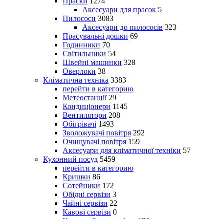
Праски
1274
Аксесуари для прасок
5
Пилососи
3083
Аксесуари до пилососів
323
Прасувальні дошки
69
Годинники
70
Світильники
54
Швейні машинки
328
Оверлоки
38
Кліматична техніка
3383
перейти в категорию
Метеостанції
29
Кондиціонери
1145
Вентилятори
208
Обігрівачі
1493
Зволожувачі повітря
292
Очищувачі повітря
159
Аксесуари для кліматичної техніки
57
Кухонний посуд
5459
перейти в категорию
Кришки
86
Сотейники
172
Обідні сервізи
3
Чайні сервізи
22
Кавові сервізи
0