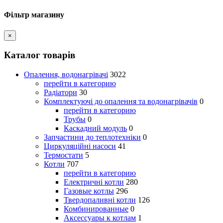
Фільтр магазину
×
Каталог товарів
Опалення, водонагрівачі
3022
перейти в категорию
Радіатори
30
Комплектуючі до опалення та водонагрівачів
0
перейти в категорию
Трубы
0
Каскадний модуль
0
Запчастини до теплотехніки
0
Циркуляційні насоси
41
Термостати
5
Котли
707
перейти в категорию
Електричні котли
280
Газовые котлы
296
Твердопаливні котли
126
Комбинированные
0
Аксессуары к котлам
1