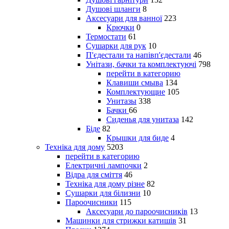
Душові шланги
8
Аксесуари для ванної
223
Крючки
0
Термостати
61
Сушарки для рук
10
П'єдестали та напівп'єдестали
46
Унітази, бачки та комплектуючі
798
перейти в категорию
Клавиши смыва
134
Комплектующие
105
Унитазы
338
Бачки
66
Сиденья для унитаза
142
Біде
82
Крышки для биде
4
Техніка для дому
5203
перейти в категорию
Електричні лампочки
2
Відра для сміття
46
Техніка для дому різне
82
Сушарки для білизни
10
Пароочисники
115
Аксесуари до пароочисників
13
Машинки для стрижки катишів
31