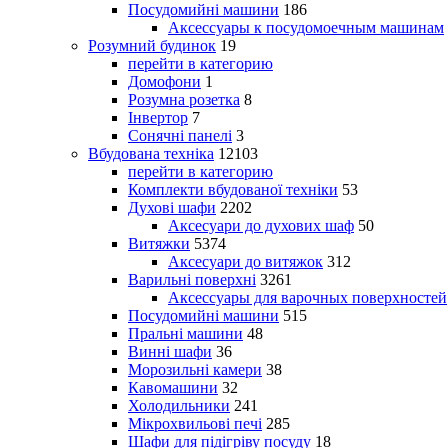
Посудомийні машини
186
Аксессуары к посудомоечным машинам
Розумний будинок
19
перейти в категорию
Домофони
1
Розумна розетка
8
Інвертор
7
Сонячні панелі
3
Вбудована техніка
12103
перейти в категорию
Комплекти вбудованої техніки
53
Духові шафи
2202
Аксесуари до духових шаф
50
Витяжки
5374
Аксесуари до витяжок
312
Варильні поверхні
3261
Аксессуары для варочных поверхностей
Посудомийні машини
515
Пральні машини
48
Винні шафи
36
Морозильні камери
38
Кавомашини
32
Холодильники
241
Мікрохвильові печі
285
Шафи для підігріву посуду
18