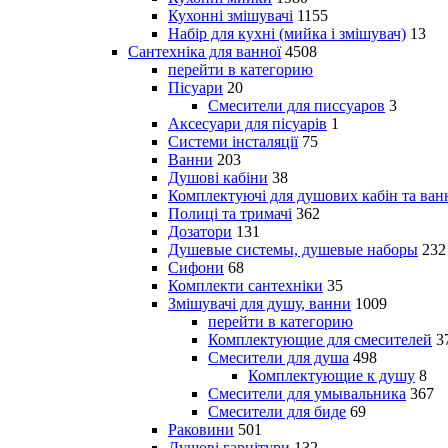
Кухонні змішувачі
1155
Набір для кухні (мийка і змішувач)
13
Сантехніка для ванної
4508
перейти в категорию
Пісуари
20
Смесители для писсуаров
3
Аксесуари для пісуарів
1
Системи інсталяції
75
Ванни
203
Душові кабіни
38
Комплектуючі для душових кабін та ван
Полиці та тримачі
362
Дозатори
131
Душевые системы, душевые наборы
232
Сифони
68
Комплекти сантехніки
35
Змішувачі для душу, ванни
1009
перейти в категорию
Комплектующие для смесителей
3
Смесители для душа
498
Комплектующие к душу
8
Смесители для умывальника
367
Смесители для биде
69
Раковини
501
Душові гарнітури
132