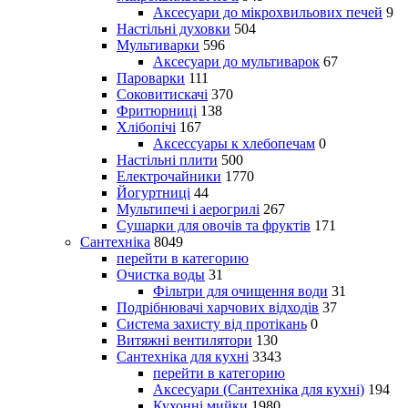
Аксесуари до мікрохвильових печей
9
Настільні духовки
504
Мультиварки
596
Аксесуари до мультиварок
67
Пароварки
111
Соковитискачі
370
Фритюрниці
138
Хлібопічі
167
Аксессуары к хлебопечам
0
Настільні плити
500
Електрочайники
1770
Йогуртниці
44
Мультипечі і аерогрилі
267
Сушарки для овочів та фруктів
171
Сантехніка
8049
перейти в категорию
Очистка воды
31
Фільтри для очищення води
31
Подрібнювачі харчових відходів
37
Система захисту від протікань
0
Витяжні вентилятори
130
Сантехніка для кухні
3343
перейти в категорию
Аксесуари (Сантехніка для кухні)
194
Кухонні мийки
1980