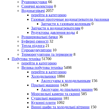
Рушникосушки
66
Сонячні колектори
0
Водонагрівачі
2057
перейти в категорию
Газовые проточные водонагреватели (колонки
Запчасти к газовым колонкам
0
Запчасти к водонагревателям
0
Редукторы давления воды
4
Розширювальні бачки
36
Буферні ємності
32
Тепла підлога
21
Гідроакумулятори
10
Терморегулятори та термореле
8
Побутова техніка
51700
перейти в категорию
Велика побутова техніка
5498
перейти в категорию
Холодильники
1884
Аксессуары к холодильникам
156
Пральні машини
1420
Аксесуари до пральних машин
96
Морозильні камери та скрині
585
Сушильні машини
181
Кухонні плити
1092
Винні шафи та холодильні вітрини
150