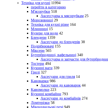
Техніка для кухні
11994
перейти в категорию
М'ясорубки
518
Аксессуары к мясорубкам
25
Морозивниці
29
Техніка для кухні різне
164
Млинниці
15
Кулери для води
42
Блендери
1359
Аксесуари до блендерів
38
Подрібнювачі
155
Міксери
565
Бутербродниці, вафельниці
340
Аксессуары и запчасти для бутербродни
Тостери
494
Кухонні ваги
339
Грилі
327
Аксесуари для гриля
14
Кавоварки
986
Аксесуари до кавоварок
44
Кавомолки
223
Кухонні комбайни
793
Аксесуари до комбайнів
274
Ломтерізки
58
Мікрохвильові печі
949