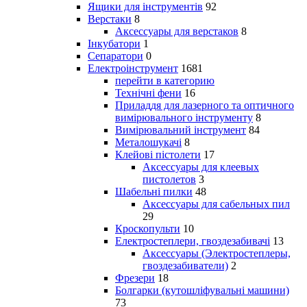
Ящики для інструментів
92
Верстаки
8
Аксессуары для верстаков
8
Інкубатори
1
Сепаратори
0
Електроінструмент
1681
перейти в категорию
Технічні фени
16
Приладдя для лазерного та оптичного
вимірювального інструменту
8
Вимірювальний інструмент
84
Металошукачі
8
Клейові пістолети
17
Аксессуары для клеевых
пистолетов
3
Шабельні пилки
48
Аксессуары для сабельных пил
29
Кроскопульти
10
Електростеплери, гвоздезабивачі
13
Аксессуары (Электростеплеры,
гвоздезабиватели)
2
Фрезери
18
Болгарки (кутошліфувальні машини)
73