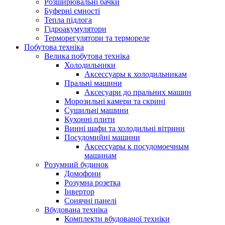
Розширювальні бачки
Буферні ємності
Тепла підлога
Гідроакумулятори
Терморегулятори та термореле
Побутова техніка
Велика побутова техніка
Холодильники
Аксессуары к холодильникам
Пральні машини
Аксесуари до пральних машин
Морозильні камери та скрині
Сушильні машини
Кухонні плити
Винні шафи та холодильні вітрини
Посудомийні машини
Аксессуары к посудомоечным
машинам
Розумний будинок
Домофони
Розумна розетка
Інвертор
Сонячні панелі
Вбудована техніка
Комплекти вбудованої техніки