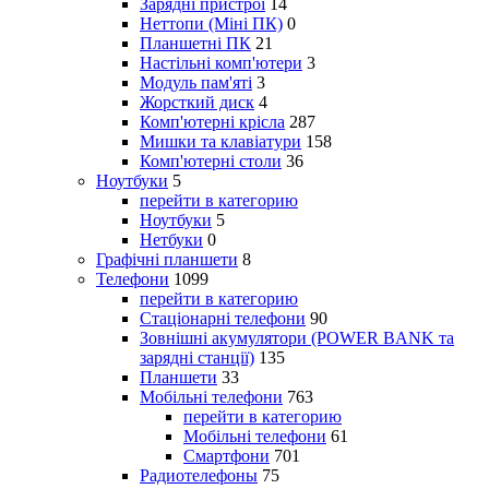
Зарядні пристрої
14
Неттопи (Міні ПК)
0
Планшетні ПК
21
Настільні комп'ютери
3
Модуль пам'яті
3
Жорсткий диск
4
Комп'ютерні крісла
287
Мишки та клавіатури
158
Комп'ютерні столи
36
Ноутбуки
5
перейти в категорию
Ноутбуки
5
Нетбуки
0
Графічні планшети
8
Телефони
1099
перейти в категорию
Стаціонарні телефони
90
Зовнішні акумулятори (POWER BANK та
зарядні станції)
135
Планшети
33
Мобільні телефони
763
перейти в категорию
Мобільні телефони
61
Смартфони
701
Радиотелефоны
75