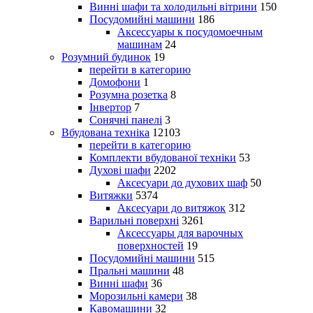
Винні шафи та холодильні вітрини
150
Посудомийні машини
186
Аксессуары к посудомоечным
машинам
24
Розумний будинок
19
перейти в категорию
Домофони
1
Розумна розетка
8
Інвертор
7
Сонячні панелі
3
Вбудована техніка
12103
перейти в категорию
Комплекти вбудованої техніки
53
Духові шафи
2202
Аксесуари до духових шаф
50
Витяжки
5374
Аксесуари до витяжок
312
Варильні поверхні
3261
Аксессуары для варочных
поверхностей
19
Посудомийні машини
515
Пральні машини
48
Винні шафи
36
Морозильні камери
38
Кавомашини
32