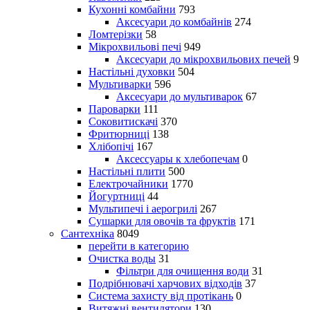
Кухонні комбайни
793
Аксесуари до комбайнів
274
Ломтерізки
58
Мікрохвильові печі
949
Аксесуари до мікрохвильових печей
9
Настільні духовки
504
Мультиварки
596
Аксесуари до мультиварок
67
Пароварки
111
Соковитискачі
370
Фритюрниці
138
Хлібопічі
167
Аксессуары к хлебопечам
0
Настільні плити
500
Електрочайники
1770
Йогуртниці
44
Мультипечі і аерогрилі
267
Сушарки для овочів та фруктів
171
Сантехніка
8049
перейти в категорию
Очистка воды
31
Фільтри для очищення води
31
Подрібнювачі харчових відходів
37
Система захисту від протікань
0
Витяжні вентилятори
130