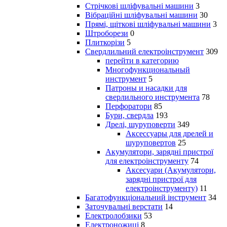
Стрічкові шліфувальні машини
3
Вібраційні шліфувальні машини
30
Прямі, щіткові шліфувальні машини
3
Штроборези
0
Плиткорізи
5
Свердлильний електроінструмент
309
перейти в категорию
Многофункциональный
инструмент
5
Патроны и насадки для
сверлильного инструмента
78
Перфоратори
85
Бури, свердла
193
Дрелі, шуруповерти
349
Аксессуары для дрелей и
шуруповертов
25
Акумулятори, зарядні пристрої
для електроінструменту
74
Аксесуари (Акумулятори,
зарядні пристрої для
електроінструменту)
11
Багатофункціональний інструмент
34
Заточувальні верстати
14
Електролобзики
53
Електроножиці
8