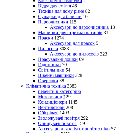
Електричні лампочки
2
Відра для сміття
46
Техніка для дому різне
82
Сушарки для білизни
10
Пароочисники
115
Аксесуари до пароочисників
13
Машинки для стрижки катишів
31
Праски
1274
Аксесуари для прасок
5
Пилососи
3083
Аксесуари до пилососів
323
Прасувальні дошки
69
Годинники
70
Світильники
54
Швейні машинки
328
Оверлоки
38
Кліматична техніка
3383
перейти в категорию
Метеостанції
29
Кондиціонери
1145
Вентилятори
208
Обігрівачі
1493
Зволожувачі повітря
292
Очищувачі повітря
159
Аксесуари для кліматичної техніки
57