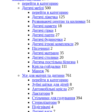
перейти в категорию
Дитячі меблі
500
перейти в категорию
Дитячі ліжечка
125
Розвиваючі центри та килимки
51
Дитячі намети
18
Дитячі гірки
1
Дитячі парти
27
Дитячі будиночки
2
Дитячі ігрові комплекси
29
Пісочниці
2
Дитячі матраци
35
Дитячі столики
20
Дитяча постільна білизна
1
Крісла-гойдалки
111
Манеж
76
Усе для матері та дитини
761
перейти в категорию
Зубні щітки для дітей
8
Автомобільні крісла
237
Лактатори
9
Стільчики для годування
394
Стерилізатори
9
Підігрівачі
4
Дитячі ваги
7