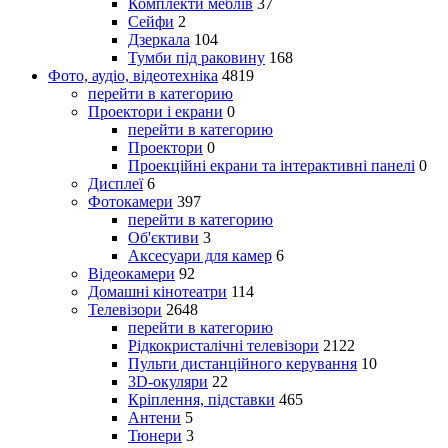
Комплекти меблів
37
Сейфи
2
Дзеркала
104
Тумби під раковину
168
Фото, аудіо, відеотехніка
4819
перейти в категорию
Проектори і екрани
0
перейти в категорию
Проектори
0
Проекційні екрани та інтерактивні панелі
0
Дисплеї
6
Фотокамери
397
перейти в категорию
Об'єктиви
3
Аксесуари для камер
6
Відеокамери
92
Домашні кінотеатри
114
Телевізори
2648
перейти в категорию
Рідкокристалічні телевізори
2122
Пульти дистанційного керування
10
3D-окуляри
22
Кріплення, підставки
465
Антени
5
Тюнери
3