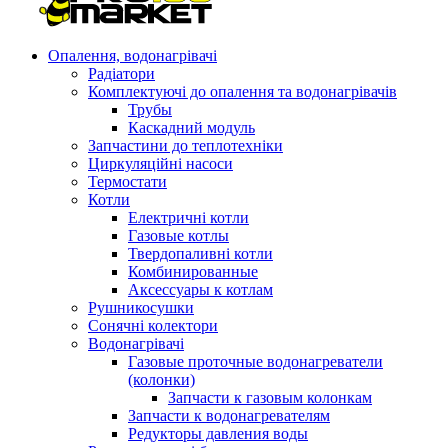
Опалення, водонагрівачі
Радіатори
Комплектуючі до опалення та водонагрівачів
Трубы
Каскадний модуль
Запчастини до теплотехніки
Циркуляційні насоси
Термостати
Котли
Електричні котли
Газовые котлы
Твердопаливні котли
Комбинированные
Аксессуары к котлам
Рушникосушки
Сонячні колектори
Водонагрівачі
Газовые проточные водонагреватели
(колонки)
Запчасти к газовым колонкам
Запчасти к водонагревателям
Редукторы давления воды