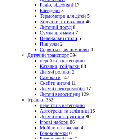
Радіо, відеоняні
17
Блендери
3
Термометри для дітей
5
Ходунки, штовхалки
46
Дитячий посуд
8
Сумка для мами
7
Пеленальні столи
5
Підгузки
2
Серветки для немовлят
0
Дитячий транспорт
394
перейти в категорию
Каталки, гойдалки
88
Дитячі ролики
2
Самокати
147
Скейти дитячі
11
Дитячі електромобілі
17
Дитячі велосипеди
129
Іграшки
352
перейти в категорию
Автотреки та залізниці
15
Дитячі конструктори
80
Ігрові набори
86
Мобіли на ліжечко
4
Головоломки
0
Розвиваючі ігри
2