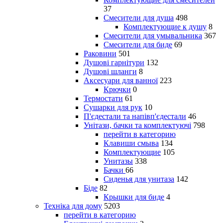
37
Смесители для душа
498
Комплектующие к душу
8
Смесители для умывальника
367
Смесители для биде
69
Раковини
501
Душові гарнітури
132
Душові шланги
8
Аксесуари для ванної
223
Крючки
0
Термостати
61
Сушарки для рук
10
П'єдестали та напівп'єдестали
46
Унітази, бачки та комплектуючі
798
перейти в категорию
Клавиши смыва
134
Комплектующие
105
Унитазы
338
Бачки
66
Сиденья для унитаза
142
Біде
82
Крышки для биде
4
Техніка для дому
5203
перейти в категорию