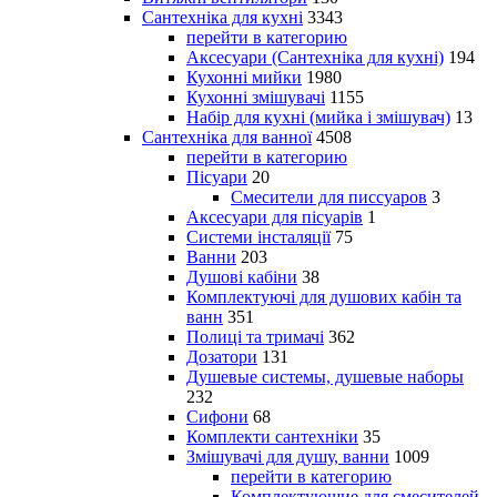
Сантехніка для кухні
3343
перейти в категорию
Аксесуари (Сантехніка для кухні)
194
Кухонні мийки
1980
Кухонні змішувачі
1155
Набір для кухні (мийка і змішувач)
13
Сантехніка для ванної
4508
перейти в категорию
Пісуари
20
Смесители для писсуаров
3
Аксесуари для пісуарів
1
Системи інсталяції
75
Ванни
203
Душові кабіни
38
Комплектуючі для душових кабін та
ванн
351
Полиці та тримачі
362
Дозатори
131
Душевые системы, душевые наборы
232
Сифони
68
Комплекти сантехніки
35
Змішувачі для душу, ванни
1009
перейти в категорию
Комплектующие для смесителей