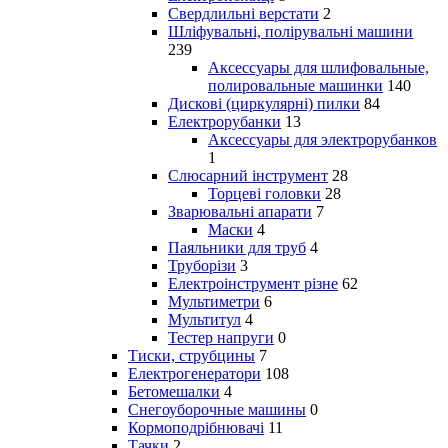
Свердлильні верстати
2
Шліфувальні, полірувальні машини
239
Аксессуары для шлифовальные,
полировальные машинки
140
Дискові (циркулярні) пилки
84
Електрорубанки
13
Аксессуары для электрорубанков
1
Слюсарний інструмент
28
Торцеві головки
28
Зварювальні апарати
7
Маски
4
Паяльники для труб
4
Труборізи
3
Електроінструмент різне
62
Мультиметри
6
Мультитул
4
Тестер напруги
0
Тиски, струбцины
7
Електрогенератори
108
Бетомешалки
4
Снегоуборочные машины
0
Кормоподрібнювачі
11
Тачки
2