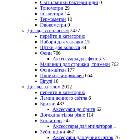
Світильники бактерицидні
0
Тонометри
29
Інгалятори
14
Термометри
10
Глюкометри
0
Догляд за волоссям
2427
перейти в категорию
Набори для укладки
15
Щітки для волосся
34
Фени
766
Аксессуары для фенов
3
Машинки для стрижки, тримери
762
Фени-щітки
177
Плойки, випрямлячі
664
Бігуді
10
Догляд за тілом
2012
перейти в категорию
Лампи денного світла
6
Бритви
483
Аксесуари до бритв
62
Догляд за тілом різне
114
Епілятори
242
Аксессуары для эпиляторов
1
Зубні щітки
467
Аксесуари для зубних щіток
76