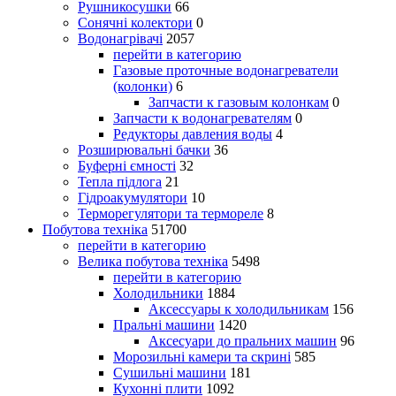
Рушникосушки
66
Сонячні колектори
0
Водонагрівачі
2057
перейти в категорию
Газовые проточные водонагреватели
(колонки)
6
Запчасти к газовым колонкам
0
Запчасти к водонагревателям
0
Редукторы давления воды
4
Розширювальні бачки
36
Буферні ємності
32
Тепла підлога
21
Гідроакумулятори
10
Терморегулятори та термореле
8
Побутова техніка
51700
перейти в категорию
Велика побутова техніка
5498
перейти в категорию
Холодильники
1884
Аксессуары к холодильникам
156
Пральні машини
1420
Аксесуари до пральних машин
96
Морозильні камери та скрині
585
Сушильні машини
181
Кухонні плити
1092