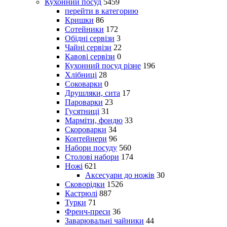
Кухонний посуд
5459
перейти в категорию
Кришки
86
Сотейники
172
Обідні сервізи
3
Чайні сервізи
22
Кавові сервізи
0
Кухонний посуд різне
196
Хлібниці
28
Соковарки
0
Друшляки, сита
17
Пароварки
23
Гусятниці
31
Марміти, фондю
33
Скороварки
34
Контейнери
96
Набори посуду
560
Столові набори
174
Ножі
621
Аксесуари до ножів
30
Сковорідки
1526
Кастрюлі
887
Турки
71
Френч-преси
36
Заварювальні чайники
44