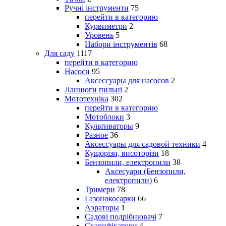
Ручні інструменти
75
перейти в категорию
Курвиметри
2
Уровень
5
Набори інструментів
68
Для саду
1117
перейти в категорию
Насоси
95
Аксессуары для насосов
2
Ланцюги пильні
2
Мототехніка
302
перейти в категорию
Мотоблоки
3
Культиваторы
9
Разное
36
Аксессуары для садовой техники
4
Кущорізи, висоторізи
18
Бензопили, електропили
38
Аксесуари (Бензопили,
електропили)
6
Тримери
78
Газонокосарки
66
Аэраторы
1
Садові подрібнювачі
7
Скарифікатори
4