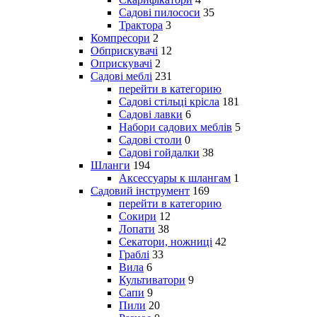
Садові пилососи
35
Трактора
3
Компресори
2
Обприскувачі
12
Оприскувачі
2
Садові меблі
231
перейти в категорию
Садові стільці крісла
181
Садові лавки
6
Набори садових меблів
5
Садові столи
0
Садові гойдалки
38
Шланги
194
Аксессуары к шлангам
1
Садовий інструмент
169
перейти в категорию
Сокири
12
Лопати
38
Секатори, ножниці
42
Граблі
33
Вила
6
Культиватори
9
Сапи
9
Пили
20