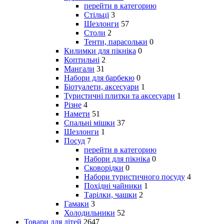
перейти в категорию
Стільці
3
Шезлонги
57
Столи
2
Тенти, парасольки
0
Килимки для пікніка
0
Коптильні
2
Мангали
31
Набори для барбекю
0
Біотуалети, аксесуари
1
Туристичні плитки та аксесуари
1
Різне
4
Намети
51
Спальні мішки
37
Шезлонги
1
Посуд
7
перейти в категорию
Набори для пікніка
0
Сковорідки
0
Набори туристичного посуду
4
Похідні чайники
1
Тарілки, чашки
2
Гамаки
3
Холодильники
52
Товари для дітей
2647