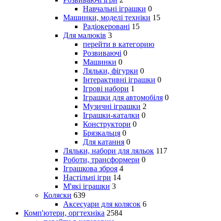
Навчальні іграшки
0
Машинки, моделі техніки
15
Радіокеровані
15
Для малюків
3
перейти в категорию
Розвиваючі
0
Машинки
0
Ляльки, фігурки
0
Інтерактивні іграшки
0
Ігрові набори
1
Іграшки для автомобіля
0
Музичні іграшки
2
Іграшки-каталки
0
Конструктори
0
Брязкальця
0
Для катання
0
Ляльки, набори для ляльок
117
Роботи, трансформери
0
Іграшкова зброя
4
Настільні ігри
14
М'які іграшки
3
Коляски
639
Аксесуари для колясок
6
Комп'ютери, оргтехніка
2584