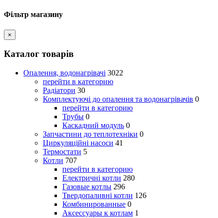
Фільтр магазину
×
Каталог товарів
Опалення, водонагрівачі
3022
перейти в категорию
Радіатори
30
Комплектуючі до опалення та водонагрівачів
0
перейти в категорию
Трубы
0
Каскадний модуль
0
Запчастини до теплотехніки
0
Циркуляційні насоси
41
Термостати
5
Котли
707
перейти в категорию
Електричні котли
280
Газовые котлы
296
Твердопаливні котли
126
Комбинированные
0
Аксессуары к котлам
1