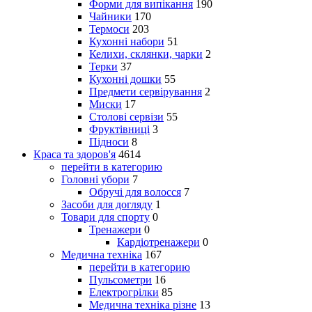
Форми для випікання
190
Чайники
170
Термоси
203
Кухонні набори
51
Келихи, склянки, чарки
2
Терки
37
Кухонні дошки
55
Предмети сервірування
2
Миски
17
Столові сервізи
55
Фруктівниці
3
Підноси
8
Краса та здоров'я
4614
перейти в категорию
Головні убори
7
Обручі для волосся
7
Засоби для догляду
1
Товари для спорту
0
Тренажери
0
Кардіотренажери
0
Медична техніка
167
перейти в категорию
Пульсометри
16
Електрогрілки
85
Медична техніка різне
13