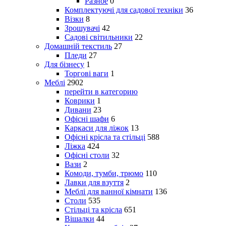
Разное
0
Комплектуючі для садової техніки
36
Візки
8
Зрошувачі
42
Садові світильники
22
Домашній текстиль
27
Пледи
27
Для бізнесу
1
Торгові ваги
1
Меблі
2902
перейти в категорию
Коврики
1
Дивани
23
Офісні шафи
6
Каркаси для ліжок
13
Офісні крісла та стільці
588
Ліжка
424
Офісні столи
32
Вази
2
Комоди, тумби, трюмо
110
Лавки для взуття
2
Меблі для ванної кімнати
136
Столи
535
Стільці та крісла
651
Вішалки
44