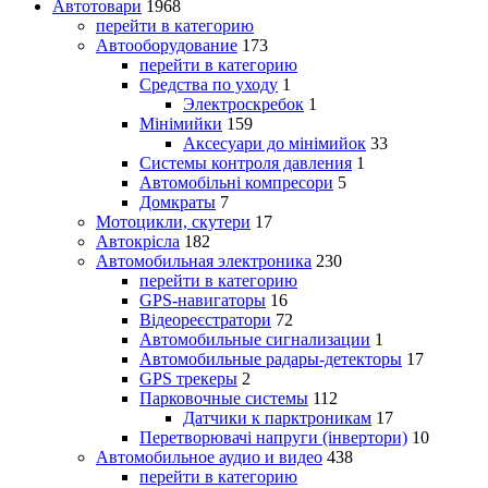
Автотовари
1968
перейти в категорию
Автооборудование
173
перейти в категорию
Средства по уходу
1
Электроскребок
1
Мінімийки
159
Аксесуари до мінімийок
33
Системы контроля давления
1
Автомобільні компресори
5
Домкраты
7
Мотоцикли, скутери
17
Автокрісла
182
Автомобильная электроника
230
перейти в категорию
GPS-навигаторы
16
Відеореєстратори
72
Автомобильные сигнализации
1
Автомобильные радары-детекторы
17
GPS трекеры
2
Парковочные системы
112
Датчики к парктроникам
17
Перетворювачі напруги (інвертори)
10
Автомобильное аудио и видео
438
перейти в категорию