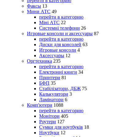
перейти в категорию
Факсы
13
Мини АТС
49
перейти в категорию
Міні АТС
22
Системні телефони
26
Игровые консоли и аксессуары
87
перейти в категорию
Диски для консолей
63
Игровые консоли
4
Аксессуары
12
Оргтехника
235
перейти в категорию
Електронні книги
34
Принтери
81
БФП
35
Стабілізатори, ДБЖ
75
Калькулятори
3
Ламінатори
6
Комп'ютери
1088
перейти в категорию
Монітори
405
Роутери
127
Сумки для ноутбуків
18
Ноутбуки
12