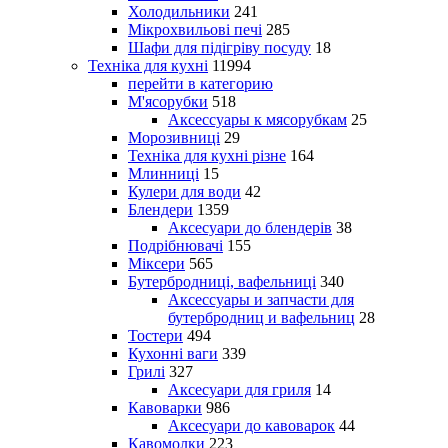
Холодильники
241
Мікрохвильові печі
285
Шафи для підігріву посуду
18
Техніка для кухні
11994
перейти в категорию
М'ясорубки
518
Аксессуары к мясорубкам
25
Морозивниці
29
Техніка для кухні різне
164
Млинниці
15
Кулери для води
42
Блендери
1359
Аксесуари до блендерів
38
Подрібнювачі
155
Міксери
565
Бутербродниці, вафельниці
340
Аксессуары и запчасти для
бутербродниц и вафельниц
28
Тостери
494
Кухонні ваги
339
Грилі
327
Аксесуари для гриля
14
Кавоварки
986
Аксесуари до кавоварок
44
Кавомолки
223