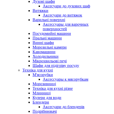
Духові шафи
Аксесуари до духових шаф
Витяжки
Аксесуари до витяжок
Варильні поверхні
Аксессуары для варочных
поверхностей
Посудомийні машини
Пральні машини
Винні шафи
Морозильні камери
Кавомашини
Холодильники
Мікрохвильові печі
Шафи для підігріву посуду
Техніка для кухні
М'ясорубки
Аксессуары к мясорубкам
Морозивниці
Техніка для кухні різне
Млинниці
Кулери для води
Блендери
Аксесуари до блендерів
Подрібнювачі