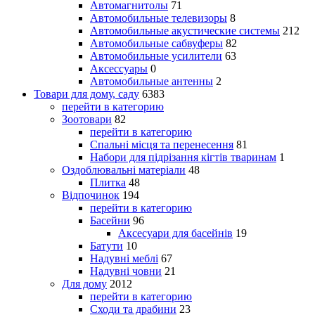
Автомагнитолы
71
Автомобильные телевизоры
8
Автомобильные акустические системы
212
Автомобильные сабвуферы
82
Автомобильные усилители
63
Аксессуары
0
Автомобильные антенны
2
Товари для дому, саду
6383
перейти в категорию
Зоотовари
82
перейти в категорию
Спальні місця та перенесення
81
Набори для підрізання кігтів тваринам
1
Оздоблювальні матеріали
48
Плитка
48
Відпочинок
194
перейти в категорию
Басейни
96
Аксесуари для басейнів
19
Батути
10
Надувні меблі
67
Надувні човни
21
Для дому
2012
перейти в категорию
Сходи та драбини
23