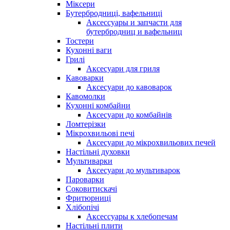
Міксери
Бутербродниці, вафельниці
Аксессуары и запчасти для
бутербродниц и вафельниц
Тостери
Кухонні ваги
Грилі
Аксесуари для гриля
Кавоварки
Аксесуари до кавоварок
Кавомолки
Кухонні комбайни
Аксесуари до комбайнів
Ломтерізки
Мікрохвильові печі
Аксесуари до мікрохвильових печей
Настільні духовки
Мультиварки
Аксесуари до мультиварок
Пароварки
Соковитискачі
Фритюрниці
Хлібопічі
Аксессуары к хлебопечам
Настільні плити