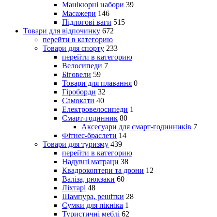
Манікюрні набори
39
Масажери
146
Підлогові ваги
515
Товари для відпочинку
672
перейти в категорию
Товари для спорту
233
перейти в категорию
Велосипеди
7
Біговели
59
Товари для плавання
0
Гіроборди
32
Самокати
40
Електровелосипеди
1
Смарт-годинник
80
Аксесуари для смарт-годинників
7
Фітнес-браслети
14
Товари для туризму
439
перейти в категорию
Надувні матраци
38
Квадрокоптери та дрони
12
Валіза, рюкзаки
60
Ліхтарі
48
Шампура, решітки
28
Сумки для пікніка
1
Туристичні меблі
62