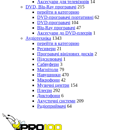
Аксесуари для телевізорів
14
DVD, Blu-Ray програвачі
215
перейти в категорию
DVD-програвачі портативні
62
DVD-програвачі
104
Blu-Ray програвачі
47
Аксесуари до DVD-плеєрів
1
Аудіотехніка
1343
перейти в категорию
Ресивери
21
Програвачі вінілових дисків
2
Підсилювачі
1
Сабвуфери
3
Магнітоли
79
Навушники
470
Мікрофони
42
Музичні центри
154
Плеєри
292
Диктофони
6
Акустичні системи
209
Радіоприймачі
64