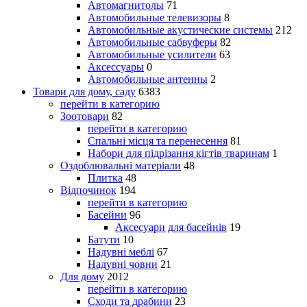
Автомагнитолы
71
Автомобильные телевизоры
8
Автомобильные акустические системы
212
Автомобильные сабвуферы
82
Автомобильные усилители
63
Аксессуары
0
Автомобильные антенны
2
Товари для дому, саду
6383
перейти в категорию
Зоотовари
82
перейти в категорию
Спальні місця та перенесення
81
Набори для підрізання кігтів тваринам
1
Оздоблювальні матеріали
48
Плитка
48
Відпочинок
194
перейти в категорию
Басейни
96
Аксесуари для басейнів
19
Батути
10
Надувні меблі
67
Надувні човни
21
Для дому
2012
перейти в категорию
Сходи та драбини
23