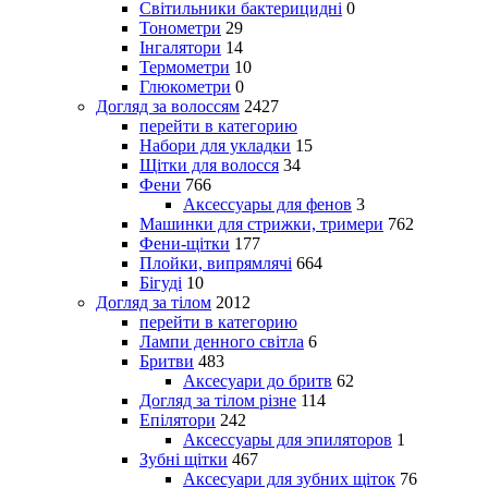
Світильники бактерицидні
0
Тонометри
29
Інгалятори
14
Термометри
10
Глюкометри
0
Догляд за волоссям
2427
перейти в категорию
Набори для укладки
15
Щітки для волосся
34
Фени
766
Аксессуары для фенов
3
Машинки для стрижки, тримери
762
Фени-щітки
177
Плойки, випрямлячі
664
Бігуді
10
Догляд за тілом
2012
перейти в категорию
Лампи денного світла
6
Бритви
483
Аксесуари до бритв
62
Догляд за тілом різне
114
Епілятори
242
Аксессуары для эпиляторов
1
Зубні щітки
467
Аксесуари для зубних щіток
76