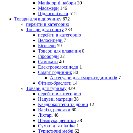
Манікюрні набори
39
Масажери
146
Підлогові ваги
515
Товари для відпочинку
672
перейти в категорию
Товари для спорту
233
перейти в категорию
Велосипеди
7
Біговели
59
Товари для плавання
0
Гіроборди
32
Самокати
40
Електровелосипеди
1
Смарт-годинник
80
Аксесуари для смарт-годинників
7
Фітнес-браслети
14
Товари для туризму
439
перейти в категорию
Надувні матраци
38
Квадрокоптери та дрони
12
Валіза, рюкзаки
60
Ліхтарі
48
Шампура, решітки
28
Сумки для пікніка
1
Туристичні меблі
62