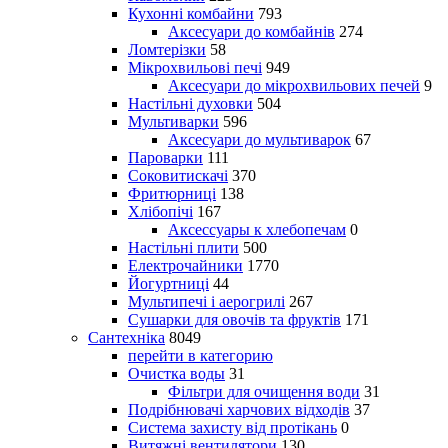
Кухонні комбайни
793
Аксесуари до комбайнів
274
Ломтерізки
58
Мікрохвильові печі
949
Аксесуари до мікрохвильових печей
9
Настільні духовки
504
Мультиварки
596
Аксесуари до мультиварок
67
Пароварки
111
Соковитискачі
370
Фритюрниці
138
Хлібопічі
167
Аксессуары к хлебопечам
0
Настільні плити
500
Електрочайники
1770
Йогуртниці
44
Мультипечі і аерогрилі
267
Сушарки для овочів та фруктів
171
Сантехніка
8049
перейти в категорию
Очистка воды
31
Фільтри для очищення води
31
Подрібнювачі харчових відходів
37
Система захисту від протікань
0
Витяжні вентилятори
130