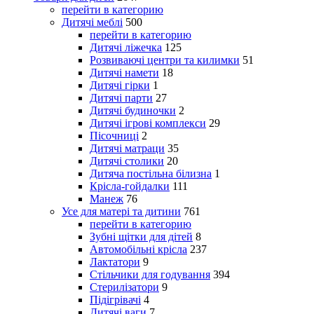
перейти в категорию
Дитячі меблі
500
перейти в категорию
Дитячі ліжечка
125
Розвиваючі центри та килимки
51
Дитячі намети
18
Дитячі гірки
1
Дитячі парти
27
Дитячі будиночки
2
Дитячі ігрові комплекси
29
Пісочниці
2
Дитячі матраци
35
Дитячі столики
20
Дитяча постільна білизна
1
Крісла-гойдалки
111
Манеж
76
Усе для матері та дитини
761
перейти в категорию
Зубні щітки для дітей
8
Автомобільні крісла
237
Лактатори
9
Стільчики для годування
394
Стерилізатори
9
Підігрівачі
4
Дитячі ваги
7