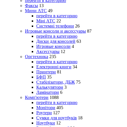
перейти в категорию
Факсы
13
Мини АТС
49
перейти в категорию
Міні АТС
22
Системні телефони
26
Игровые консоли и аксессуары
87
перейти в категорию
Диски для консолей
63
Игровые консоли
4
Аксессуары
12
Оргтехника
235
перейти в категорию
Електронні книги
34
Принтери
81
БФП
35
Стабілізатори, ДБЖ
75
Калькулятори
3
Ламінатори
6
Комп'ютери
1088
перейти в категорию
Монітори
405
Роутери
127
Сумки для ноутбуків
18
Ноутбуки
12