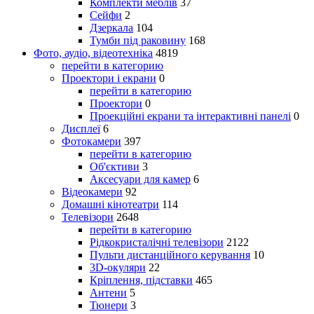
Комплекти меблів
37
Сейфи
2
Дзеркала
104
Тумби під раковину
168
Фото, аудіо, відеотехніка
4819
перейти в категорию
Проектори і екрани
0
перейти в категорию
Проектори
0
Проекційні екрани та інтерактивні панелі
0
Дисплеї
6
Фотокамери
397
перейти в категорию
Об'єктиви
3
Аксесуари для камер
6
Відеокамери
92
Домашні кінотеатри
114
Телевізори
2648
перейти в категорию
Рідкокристалічні телевізори
2122
Пульти дистанційного керування
10
3D-окуляри
22
Кріплення, підставки
465
Антени
5
Тюнери
3