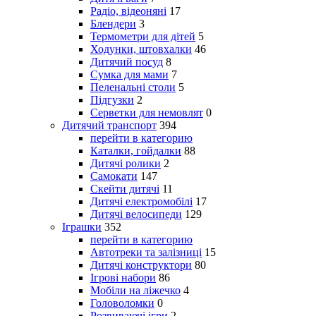
Радіо, відеоняні
17
Блендери
3
Термометри для дітей
5
Ходунки, штовхалки
46
Дитячий посуд
8
Сумка для мами
7
Пеленальні столи
5
Підгузки
2
Серветки для немовлят
0
Дитячий транспорт
394
перейти в категорию
Каталки, гойдалки
88
Дитячі ролики
2
Самокати
147
Скейти дитячі
11
Дитячі електромобілі
17
Дитячі велосипеди
129
Іграшки
352
перейти в категорию
Автотреки та залізниці
15
Дитячі конструктори
80
Ігрові набори
86
Мобіли на ліжечко
4
Головоломки
0
Розвиваючі ігри
2