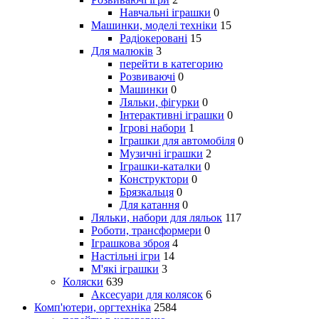
Навчальні іграшки
0
Машинки, моделі техніки
15
Радіокеровані
15
Для малюків
3
перейти в категорию
Розвиваючі
0
Машинки
0
Ляльки, фігурки
0
Інтерактивні іграшки
0
Ігрові набори
1
Іграшки для автомобіля
0
Музичні іграшки
2
Іграшки-каталки
0
Конструктори
0
Брязкальця
0
Для катання
0
Ляльки, набори для ляльок
117
Роботи, трансформери
0
Іграшкова зброя
4
Настільні ігри
14
М'які іграшки
3
Коляски
639
Аксесуари для колясок
6
Комп'ютери, оргтехніка
2584