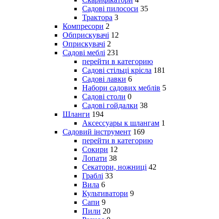
Садові пилососи
35
Трактора
3
Компресори
2
Обприскувачі
12
Оприскувачі
2
Садові меблі
231
перейти в категорию
Садові стільці крісла
181
Садові лавки
6
Набори садових меблів
5
Садові столи
0
Садові гойдалки
38
Шланги
194
Аксессуары к шлангам
1
Садовий інструмент
169
перейти в категорию
Сокири
12
Лопати
38
Секатори, ножниці
42
Граблі
33
Вила
6
Культиватори
9
Сапи
9
Пили
20