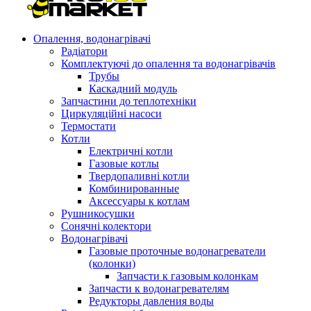
Опалення, водонагрівачі
Радіатори
Комплектуючі до опалення та водонагрівачів
Трубы
Каскадний модуль
Запчастини до теплотехніки
Циркуляційні насоси
Термостати
Котли
Електричні котли
Газовые котлы
Твердопаливні котли
Комбинированные
Аксессуары к котлам
Рушникосушки
Сонячні колектори
Водонагрівачі
Газовые проточные водонагреватели
(колонки)
Запчасти к газовым колонкам
Запчасти к водонагревателям
Редукторы давления воды