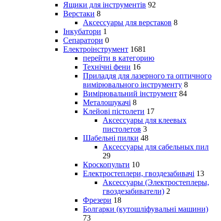
Ящики для інструментів
92
Верстаки
8
Аксессуары для верстаков
8
Інкубатори
1
Сепаратори
0
Електроінструмент
1681
перейти в категорию
Технічні фени
16
Приладдя для лазерного та оптичного
вимірювального інструменту
8
Вимірювальний інструмент
84
Металошукачі
8
Клейові пістолети
17
Аксессуары для клеевых
пистолетов
3
Шабельні пилки
48
Аксессуары для сабельных пил
29
Кроскопульти
10
Електростеплери, гвоздезабивачі
13
Аксессуары (Электростеплеры,
гвоздезабиватели)
2
Фрезери
18
Болгарки (кутошліфувальні машини)
73