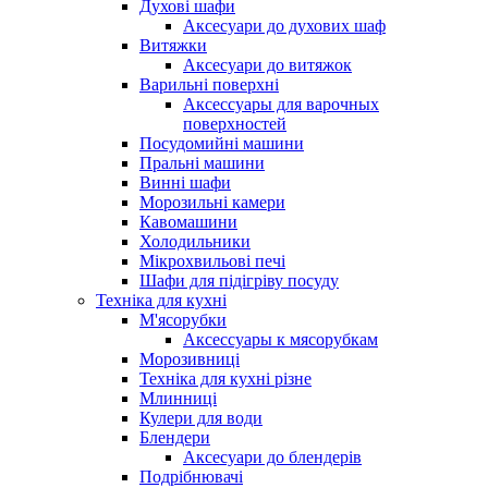
Духові шафи
Аксесуари до духових шаф
Витяжки
Аксесуари до витяжок
Варильні поверхні
Аксессуары для варочных
поверхностей
Посудомийні машини
Пральні машини
Винні шафи
Морозильні камери
Кавомашини
Холодильники
Мікрохвильові печі
Шафи для підігріву посуду
Техніка для кухні
М'ясорубки
Аксессуары к мясорубкам
Морозивниці
Техніка для кухні різне
Млинниці
Кулери для води
Блендери
Аксесуари до блендерів
Подрібнювачі