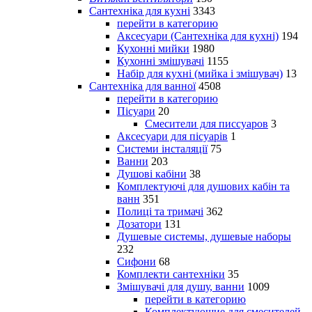
Сантехніка для кухні
3343
перейти в категорию
Аксесуари (Сантехніка для кухні)
194
Кухонні мийки
1980
Кухонні змішувачі
1155
Набір для кухні (мийка і змішувач)
13
Сантехніка для ванної
4508
перейти в категорию
Пісуари
20
Смесители для писсуаров
3
Аксесуари для пісуарів
1
Системи інсталяції
75
Ванни
203
Душові кабіни
38
Комплектуючі для душових кабін та
ванн
351
Полиці та тримачі
362
Дозатори
131
Душевые системы, душевые наборы
232
Сифони
68
Комплекти сантехніки
35
Змішувачі для душу, ванни
1009
перейти в категорию
Комплектующие для смесителей