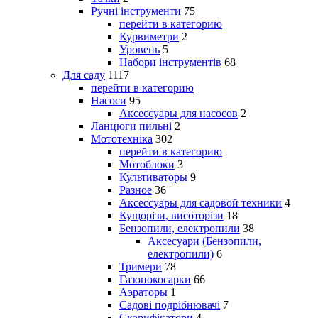
Ручні інструменти
75
перейти в категорию
Курвиметри
2
Уровень
5
Набори інструментів
68
Для саду
1117
перейти в категорию
Насоси
95
Аксессуары для насосов
2
Ланцюги пильні
2
Мототехніка
302
перейти в категорию
Мотоблоки
3
Культиваторы
9
Разное
36
Аксессуары для садовой техники
4
Кущорізи, висоторізи
18
Бензопили, електропили
38
Аксесуари (Бензопили,
електропили)
6
Тримери
78
Газонокосарки
66
Аэраторы
1
Садові подрібнювачі
7
Скарифікатори
4