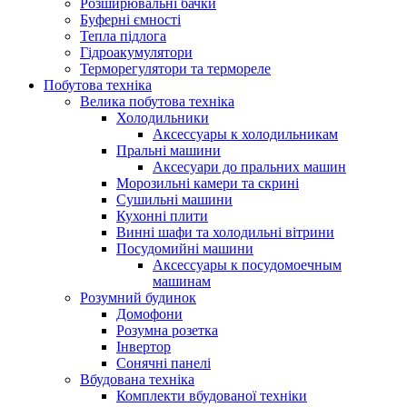
Розширювальні бачки
Буферні ємності
Тепла підлога
Гідроакумулятори
Терморегулятори та термореле
Побутова техніка
Велика побутова техніка
Холодильники
Аксессуары к холодильникам
Пральні машини
Аксесуари до пральних машин
Морозильні камери та скрині
Сушильні машини
Кухонні плити
Винні шафи та холодильні вітрини
Посудомийні машини
Аксессуары к посудомоечным
машинам
Розумний будинок
Домофони
Розумна розетка
Інвертор
Сонячні панелі
Вбудована техніка
Комплекти вбудованої техніки