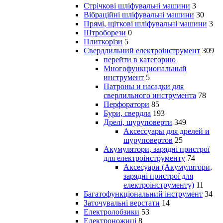
Стрічкові шліфувальні машини
3
Вібраційні шліфувальні машини
30
Прямі, щіткові шліфувальні машини
3
Штроборези
0
Плиткорізи
5
Свердлильний електроінструмент
309
перейти в категорию
Многофункциональный
инструмент
5
Патроны и насадки для
сверлильного инструмента
78
Перфоратори
85
Бури, свердла
193
Дрелі, шуруповерти
349
Аксессуары для дрелей и
шуруповертов
25
Акумулятори, зарядні пристрої
для електроінструменту
74
Аксесуари (Акумулятори,
зарядні пристрої для
електроінструменту)
11
Багатофункціональний інструмент
34
Заточувальні верстати
14
Електролобзики
53
Електроножиці
8