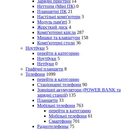
Зарядні пристрої
14
Неттопи (Міні ПК)
0
Планшетні ПК
21
Настільні комп'ютери
3
Модуль пам'яті
3
Жорсткий диск
4
Комп'ютерні крісла
287
Мишки та клавіатури
158
Комп'ютерні столи
36
Ноутбуки
5
перейти в категорию
Ноутбуки
5
Нетбуки
0
Графічні планшети
8
Телефони
1099
перейти в категорию
Стаціонарні телефони
90
Зовнішні акумулятори (POWER BANK та
зарядні станції)
135
Планшети
33
Мобільні телефони
763
перейти в категорию
Мобільні телефони
61
Смартфони
701
Радиотелефоны
75