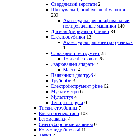
Свердлильні верстати
2
Шліфувальні, полірувальні машини
239
Аксессуары для шлифовальные,
полировальные машинки
140
Дискові (циркулярні) пилки
84
Електрорубанки
13
Аксессуары для электрорубанков
1
Слюсарний інструмент
28
Торцеві головки
28
Зварювальні апарати
7
Маски
4
Паяльники для труб
4
Труборізи
3
Електроінструмент різне
62
Мультиметри
6
Мультитул
4
Тестер напруги
0
Тиски, струбцины
7
Електрогенератори
108
Бетомешалки
4
Снегоуборочные машины
0
Кормоподрібнювачі
11
Тачки
2