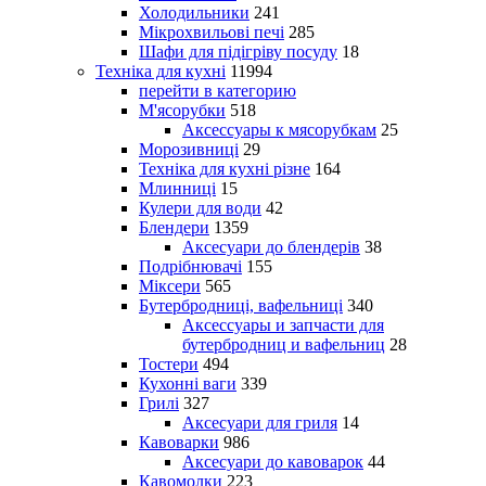
Холодильники
241
Мікрохвильові печі
285
Шафи для підігріву посуду
18
Техніка для кухні
11994
перейти в категорию
М'ясорубки
518
Аксессуары к мясорубкам
25
Морозивниці
29
Техніка для кухні різне
164
Млинниці
15
Кулери для води
42
Блендери
1359
Аксесуари до блендерів
38
Подрібнювачі
155
Міксери
565
Бутербродниці, вафельниці
340
Аксессуары и запчасти для
бутербродниц и вафельниц
28
Тостери
494
Кухонні ваги
339
Грилі
327
Аксесуари для гриля
14
Кавоварки
986
Аксесуари до кавоварок
44
Кавомолки
223