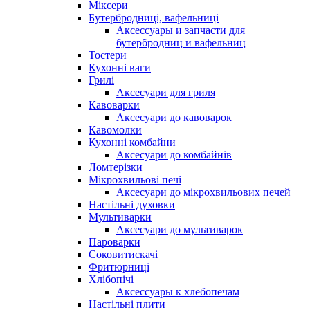
Міксери
Бутербродниці, вафельниці
Аксессуары и запчасти для
бутербродниц и вафельниц
Тостери
Кухонні ваги
Грилі
Аксесуари для гриля
Кавоварки
Аксесуари до кавоварок
Кавомолки
Кухонні комбайни
Аксесуари до комбайнів
Ломтерізки
Мікрохвильові печі
Аксесуари до мікрохвильових печей
Настільні духовки
Мультиварки
Аксесуари до мультиварок
Пароварки
Соковитискачі
Фритюрниці
Хлібопічі
Аксессуары к хлебопечам
Настільні плити