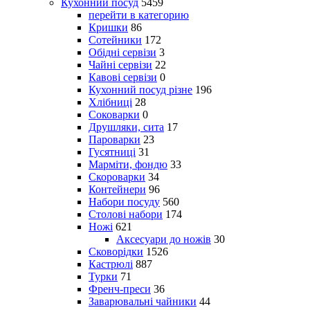
Кухонний посуд
5459
перейти в категорию
Кришки
86
Сотейники
172
Обідні сервізи
3
Чайні сервізи
22
Кавові сервізи
0
Кухонний посуд різне
196
Хлібниці
28
Соковарки
0
Друшляки, сита
17
Пароварки
23
Гусятниці
31
Марміти, фондю
33
Скороварки
34
Контейнери
96
Набори посуду
560
Столові набори
174
Ножі
621
Аксесуари до ножів
30
Сковорідки
1526
Кастрюлі
887
Турки
71
Френч-преси
36
Заварювальні чайники
44