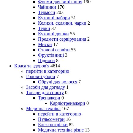
Форми для випікання
190
Чайники
170
Термоси
203
Кухонні набори
51
Келихи, склянки, чарки
2
Терки
37
Кухонні дошки
55
Предмети сервірування
2
Миски
17
Столові сервізи
55
Фруктівниці
3
Підноси
8
Краса та здоров'я
4614
перейти в категорию
Головні убори
7
Обручі для волосся
7
Засоби для догляду
1
Товари для спорту
0
Тренажери
0
Кардіотренажери
0
Медична техніка
167
перейти в категорию
Пульсометри
16
Електрогрілки
85
Медична техніка різне
13