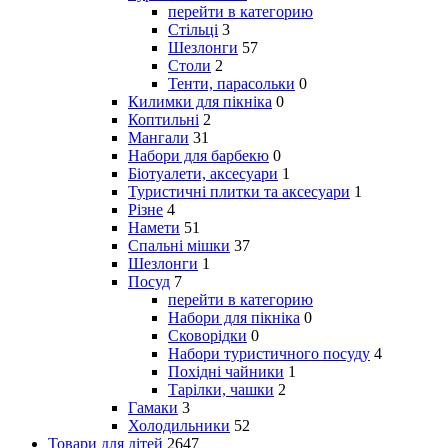
перейти в категорию
Стільці
3
Шезлонги
57
Столи
2
Тенти, парасольки
0
Килимки для пікніка
0
Коптильні
2
Мангали
31
Набори для барбекю
0
Біотуалети, аксесуари
1
Туристичні плитки та аксесуари
1
Різне
4
Намети
51
Спальні мішки
37
Шезлонги
1
Посуд
7
перейти в категорию
Набори для пікніка
0
Сковорідки
0
Набори туристичного посуду
4
Похідні чайники
1
Тарілки, чашки
2
Гамаки
3
Холодильники
52
Товари для дітей
2647