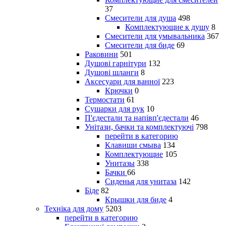
37
Смесители для душа
498
Комплектующие к душу
8
Смесители для умывальника
367
Смесители для биде
69
Раковини
501
Душові гарнітури
132
Душові шланги
8
Аксесуари для ванної
223
Крючки
0
Термостати
61
Сушарки для рук
10
П'єдестали та напівп'єдестали
46
Унітази, бачки та комплектуючі
798
перейти в категорию
Клавиши смыва
134
Комплектующие
105
Унитазы
338
Бачки
66
Сиденья для унитаза
142
Біде
82
Крышки для биде
4
Техніка для дому
5203
перейти в категорию