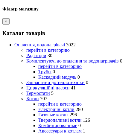
Фільтр магазину
×
Каталог товарів
Опалення, водонагрівачі
3022
перейти в категорию
Радіатори
30
Комплектуючі до опалення та водонагрівачів
0
перейти в категорию
Трубы
0
Каскадний модуль
0
Запчастини до теплотехніки
0
Циркуляційні насоси
41
Термостати
5
Котли
707
перейти в категорию
Електричні котли
280
Газовые котлы
296
Твердопаливні котли
126
Комбинированные
0
Аксессуары к котлам
1