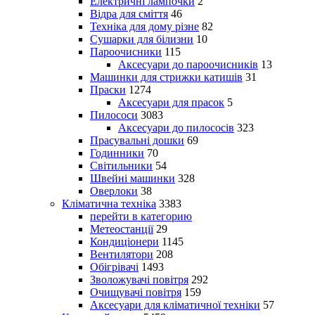
Електричні лампочки
2
Відра для сміття
46
Техніка для дому різне
82
Сушарки для білизни
10
Пароочисники
115
Аксесуари до пароочисників
13
Машинки для стрижки катишів
31
Праски
1274
Аксесуари для прасок
5
Пилососи
3083
Аксесуари до пилососів
323
Прасувальні дошки
69
Годинники
70
Світильники
54
Швейні машинки
328
Оверлоки
38
Кліматична техніка
3383
перейти в категорию
Метеостанції
29
Кондиціонери
1145
Вентилятори
208
Обігрівачі
1493
Зволожувачі повітря
292
Очищувачі повітря
159
Аксесуари для кліматичної техніки
57