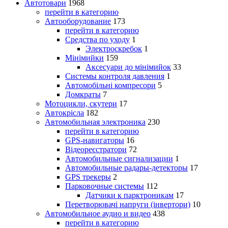
Автотовари
1968
перейти в категорию
Автооборудование
173
перейти в категорию
Средства по уходу
1
Электроскребок
1
Мінімийки
159
Аксесуари до мінімийок
33
Системы контроля давления
1
Автомобільні компресори
5
Домкраты
7
Мотоцикли, скутери
17
Автокрісла
182
Автомобильная электроника
230
перейти в категорию
GPS-навигаторы
16
Відеореєстратори
72
Автомобильные сигнализации
1
Автомобильные радары-детекторы
17
GPS трекеры
2
Парковочные системы
112
Датчики к парктроникам
17
Перетворювачі напруги (інвертори)
10
Автомобильное аудио и видео
438
перейти в категорию