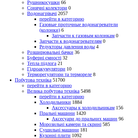
Рушникосушки
66
Сонячні колектори
0
Водонагрівачі
2057
перейти в категорию
Газовые проточные водонагреватели
(колонки)
6
Запчасти к газовым колонкам
0
Запчасти к водонагревателям
0
Редукторы давления воды
4
Розширювальні бачки
36
Буферні ємності
32
Тепла підлога
21
Гідроакумулятори
10
Терморегулятори та термореле
8
Побутова техніка
51700
перейти в категорию
Велика побутова техніка
5498
перейти в категорию
Холодильники
1884
Аксессуары к холодильникам
156
Пральні машини
1420
Аксесуари до пральних машин
96
Морозильні камери та скрині
585
Сушильні машини
181
Кухонні плити
1092