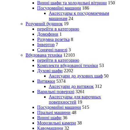
Винні шафи та холодильні вітрини
150
Посудомийні машини
186
Аксессуары к посудомоечным
машинам
24
Розумний будинок
19
перейти в категорию
Домофони
1
Розумна розетка
8
Інвертор
7
Сонячні панелі
3
Вбудована техніка
12103
перейти в категорию
Комплекти вбудованої техніки
53
Духові шафи
2202
Аксесуари до духових шаф
50
Витяжки
5374
Аксесуари до витяжок
312
Варильні поверхні
3261
Аксессуары для варочных
поверхностей
19
Посудомийні машини
515
Пральні машини
48
Винні шафи
36
Морозильні камери
38
Кавомашини
32