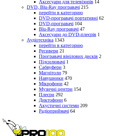
Аксесуари для телевізорів
14
DVD, Blu-Ray програвачі
215
перейти в категорию
DVD-програвачі портативні
62
DVD-програвачі
104
Blu-Ray програвачі
47
Аксесуари до DVD-плеєрів
1
Аудіотехніка
1343
перейти в категорию
Ресивери
21
Програвачі вінілових дисків
2
Підсилювачі
1
Сабвуфери
3
Магнітоли
79
Навушники
470
Мікрофони
42
Музичні центри
154
Плеєри
292
Диктофони
6
Акустичні системи
209
Радіоприймачі
64