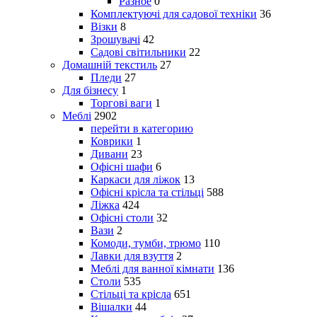
Разное
0
Комплектуючі для садової техніки
36
Візки
8
Зрошувачі
42
Садові світильники
22
Домашній текстиль
27
Пледи
27
Для бізнесу
1
Торгові ваги
1
Меблі
2902
перейти в категорию
Коврики
1
Дивани
23
Офісні шафи
6
Каркаси для ліжок
13
Офісні крісла та стільці
588
Ліжка
424
Офісні столи
32
Вази
2
Комоди, тумби, трюмо
110
Лавки для взуття
2
Меблі для ванної кімнати
136
Столи
535
Стільці та крісла
651
Вішалки
44