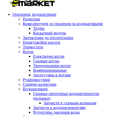
Опалення, водонагрівачі
Радіатори
Комплектуючі до опалення та водонагрівачів
Трубы
Каскадний модуль
Запчастини до теплотехніки
Циркуляційні насоси
Термостати
Котли
Електричні котли
Газовые котлы
Твердопаливні котли
Комбинированные
Аксессуары к котлам
Рушникосушки
Сонячні колектори
Водонагрівачі
Газовые проточные водонагреватели
(колонки)
Запчасти к газовым колонкам
Запчасти к водонагревателям
Редукторы давления воды