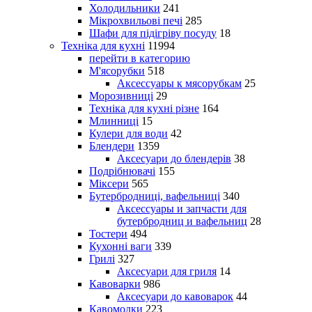
Холодильники
241
Мікрохвильові печі
285
Шафи для підігріву посуду
18
Техніка для кухні
11994
перейти в категорию
М'ясорубки
518
Аксессуары к мясорубкам
25
Морозивниці
29
Техніка для кухні різне
164
Млинниці
15
Кулери для води
42
Блендери
1359
Аксесуари до блендерів
38
Подрібнювачі
155
Міксери
565
Бутербродниці, вафельниці
340
Аксессуары и запчасти для
бутербродниц и вафельниц
28
Тостери
494
Кухонні ваги
339
Грилі
327
Аксесуари для гриля
14
Кавоварки
986
Аксесуари до кавоварок
44
Кавомолки
223