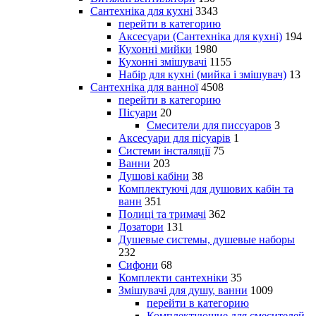
Сантехніка для кухні
3343
перейти в категорию
Аксесуари (Сантехніка для кухні)
194
Кухонні мийки
1980
Кухонні змішувачі
1155
Набір для кухні (мийка і змішувач)
13
Сантехніка для ванної
4508
перейти в категорию
Пісуари
20
Смесители для писсуаров
3
Аксесуари для пісуарів
1
Системи інсталяції
75
Ванни
203
Душові кабіни
38
Комплектуючі для душових кабін та
ванн
351
Полиці та тримачі
362
Дозатори
131
Душевые системы, душевые наборы
232
Сифони
68
Комплекти сантехніки
35
Змішувачі для душу, ванни
1009
перейти в категорию
Комплектующие для смесителей