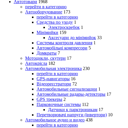
Автотовари
1968
перейти в категорию
Автооборудование
173
перейти в категорию
Средства по уходу
1
Электроскребок
1
Мінімийки
159
Аксесуари до мінімийок
33
Системы контроля давления
1
Автомобільні компресори
5
Домкраты
7
Мотоцикли, скутери
17
Автокрісла
182
Автомобильная электроника
230
перейти в категорию
GPS-навигаторы
16
Відеореєстратори
72
Автомобильные сигнализации
1
Автомобильные радары-детекторы
17
GPS трекеры
2
Парковочные системы
112
Датчики к парктроникам
17
Перетворювачі напруги (інвертори)
10
Автомобильное аудио и видео
438
перейти в категорию