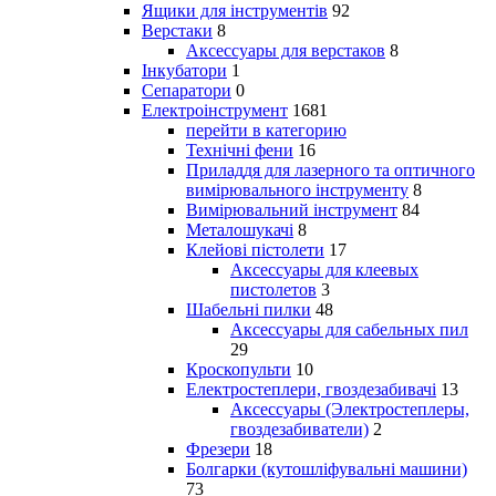
Ящики для інструментів
92
Верстаки
8
Аксессуары для верстаков
8
Інкубатори
1
Сепаратори
0
Електроінструмент
1681
перейти в категорию
Технічні фени
16
Приладдя для лазерного та оптичного
вимірювального інструменту
8
Вимірювальний інструмент
84
Металошукачі
8
Клейові пістолети
17
Аксессуары для клеевых
пистолетов
3
Шабельні пилки
48
Аксессуары для сабельных пил
29
Кроскопульти
10
Електростеплери, гвоздезабивачі
13
Аксессуары (Электростеплеры,
гвоздезабиватели)
2
Фрезери
18
Болгарки (кутошліфувальні машини)
73