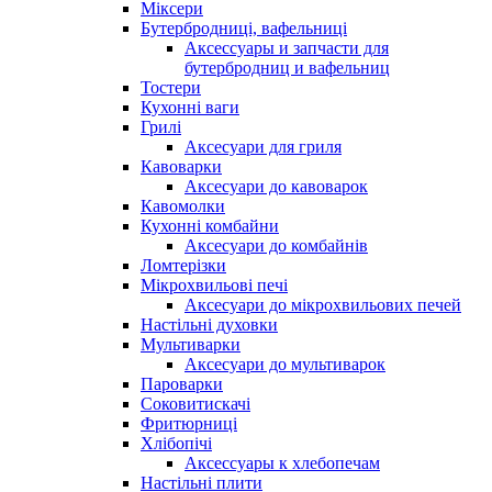
Міксери
Бутербродниці, вафельниці
Аксессуары и запчасти для
бутербродниц и вафельниц
Тостери
Кухонні ваги
Грилі
Аксесуари для гриля
Кавоварки
Аксесуари до кавоварок
Кавомолки
Кухонні комбайни
Аксесуари до комбайнів
Ломтерізки
Мікрохвильові печі
Аксесуари до мікрохвильових печей
Настільні духовки
Мультиварки
Аксесуари до мультиварок
Пароварки
Соковитискачі
Фритюрниці
Хлібопічі
Аксессуары к хлебопечам
Настільні плити