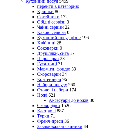
Кухонний посуд
5459
перейти в категорию
Кришки
86
Сотейники
172
Обідні сервізи
3
Чайні сервізи
22
Кавові сервізи
0
Кухонний посуд різне
196
Хлібниці
28
Соковарки
0
Друшляки, сита
17
Пароварки
23
Гусятниці
31
Марміти, фондю
33
Скороварки
34
Контейнери
96
Набори посуду
560
Столові набори
174
Ножі
621
Аксесуари до ножів
30
Сковорідки
1526
Кастрюлі
887
Турки
71
Френч-преси
36
Заварювальні чайники
44