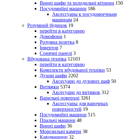
Винні шафи та холодильні вітрини
150
Посудомийні машини
186
Аксессуары к посудомоечным
машинам
24
Розумний будинок
19
перейти в категорию
Домофони
1
Розумна розетка
8
Інвертор
7
Сонячні панелі
3
Вбудована техніка
12103
перейти в категорию
Комплекти вбудованої техніки
53
Духові шафи
2202
Аксесуари до духових шаф
50
Витяжки
5374
Аксесуари до витяжок
312
Варильні поверхні
3261
Аксессуары для варочных
поверхностей
19
Посудомийні машини
515
Пральні машини
48
Винні шафи
36
Морозильні камери
38
Кавомашини
32