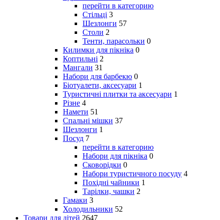
перейти в категорию
Стільці
3
Шезлонги
57
Столи
2
Тенти, парасольки
0
Килимки для пікніка
0
Коптильні
2
Мангали
31
Набори для барбекю
0
Біотуалети, аксесуари
1
Туристичні плитки та аксесуари
1
Різне
4
Намети
51
Спальні мішки
37
Шезлонги
1
Посуд
7
перейти в категорию
Набори для пікніка
0
Сковорідки
0
Набори туристичного посуду
4
Похідні чайники
1
Тарілки, чашки
2
Гамаки
3
Холодильники
52
Товари для дітей
2647