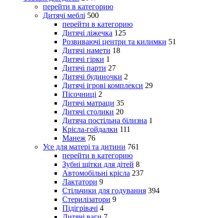
перейти в категорию
Дитячі меблі
500
перейти в категорию
Дитячі ліжечка
125
Розвиваючі центри та килимки
51
Дитячі намети
18
Дитячі гірки
1
Дитячі парти
27
Дитячі будиночки
2
Дитячі ігрові комплекси
29
Пісочниці
2
Дитячі матраци
35
Дитячі столики
20
Дитяча постільна білизна
1
Крісла-гойдалки
111
Манеж
76
Усе для матері та дитини
761
перейти в категорию
Зубні щітки для дітей
8
Автомобільні крісла
237
Лактатори
9
Стільчики для годування
394
Стерилізатори
9
Підігрівачі
4
Дитячі ваги
7