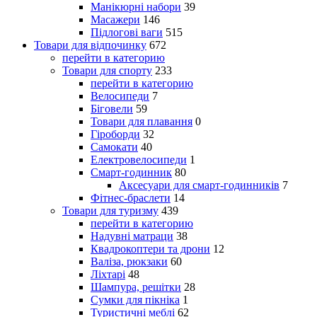
Манікюрні набори
39
Масажери
146
Підлогові ваги
515
Товари для відпочинку
672
перейти в категорию
Товари для спорту
233
перейти в категорию
Велосипеди
7
Біговели
59
Товари для плавання
0
Гіроборди
32
Самокати
40
Електровелосипеди
1
Смарт-годинник
80
Аксесуари для смарт-годинників
7
Фітнес-браслети
14
Товари для туризму
439
перейти в категорию
Надувні матраци
38
Квадрокоптери та дрони
12
Валіза, рюкзаки
60
Ліхтарі
48
Шампура, решітки
28
Сумки для пікніка
1
Туристичні меблі
62