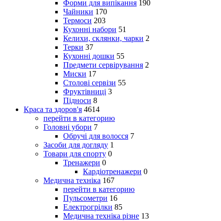
Форми для випікання
190
Чайники
170
Термоси
203
Кухонні набори
51
Келихи, склянки, чарки
2
Терки
37
Кухонні дошки
55
Предмети сервірування
2
Миски
17
Столові сервізи
55
Фруктівниці
3
Підноси
8
Краса та здоров'я
4614
перейти в категорию
Головні убори
7
Обручі для волосся
7
Засоби для догляду
1
Товари для спорту
0
Тренажери
0
Кардіотренажери
0
Медична техніка
167
перейти в категорию
Пульсометри
16
Електрогрілки
85
Медична техніка різне
13