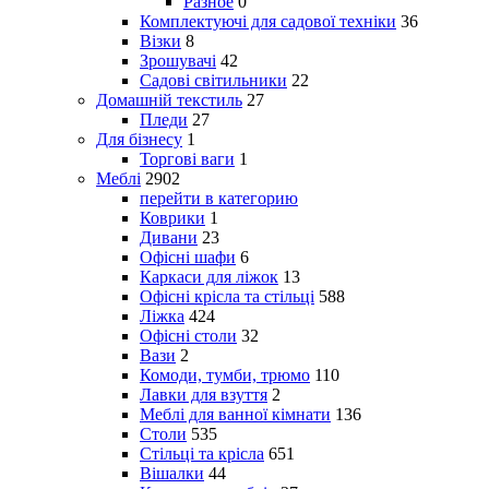
Разное
0
Комплектуючі для садової техніки
36
Візки
8
Зрошувачі
42
Садові світильники
22
Домашній текстиль
27
Пледи
27
Для бізнесу
1
Торгові ваги
1
Меблі
2902
перейти в категорию
Коврики
1
Дивани
23
Офісні шафи
6
Каркаси для ліжок
13
Офісні крісла та стільці
588
Ліжка
424
Офісні столи
32
Вази
2
Комоди, тумби, трюмо
110
Лавки для взуття
2
Меблі для ванної кімнати
136
Столи
535
Стільці та крісла
651
Вішалки
44