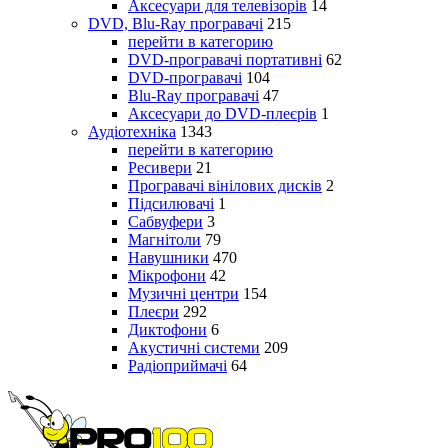
Аксесуари для телевізорів
14
DVD, Blu-Ray програвачі
215
перейти в категорию
DVD-програвачі портативні
62
DVD-програвачі
104
Blu-Ray програвачі
47
Аксесуари до DVD-плеєрів
1
Аудіотехніка
1343
перейти в категорию
Ресивери
21
Програвачі вінілових дисків
2
Підсилювачі
1
Сабвуфери
3
Магнітоли
79
Навушники
470
Мікрофони
42
Музичні центри
154
Плеєри
292
Диктофони
6
Акустичні системи
209
Радіоприймачі
64