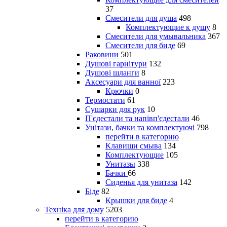
37
Смесители для душа
498
Комплектующие к душу
8
Смесители для умывальника
367
Смесители для биде
69
Раковини
501
Душові гарнітури
132
Душові шланги
8
Аксесуари для ванної
223
Крючки
0
Термостати
61
Сушарки для рук
10
П'єдестали та напівп'єдестали
46
Унітази, бачки та комплектуючі
798
перейти в категорию
Клавиши смыва
134
Комплектующие
105
Унитазы
338
Бачки
66
Сиденья для унитаза
142
Біде
82
Крышки для биде
4
Техніка для дому
5203
перейти в категорию