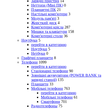
Зарядні пристрої
14
Неттопи (Міні ПК)
0
Планшетні ПК
21
Настільні комп'ютери
3
Модуль пам'яті
3
Жорсткий диск
4
Комп'ютерні крісла
287
Мишки та клавіатури
158
Комп'ютерні столи
36
Ноутбуки
5
перейти в категорию
Ноутбуки
5
Нетбуки
0
Графічні планшети
8
Телефони
1099
перейти в категорию
Стаціонарні телефони
90
Зовнішні акумулятори (POWER BANK та
зарядні станції)
135
Планшети
33
Мобільні телефони
763
перейти в категорию
Мобільні телефони
61
Смартфони
701
Радиотелефоны
75