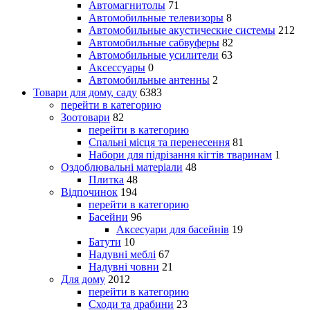
Автомагнитолы
71
Автомобильные телевизоры
8
Автомобильные акустические системы
212
Автомобильные сабвуферы
82
Автомобильные усилители
63
Аксессуары
0
Автомобильные антенны
2
Товари для дому, саду
6383
перейти в категорию
Зоотовари
82
перейти в категорию
Спальні місця та перенесення
81
Набори для підрізання кігтів тваринам
1
Оздоблювальні матеріали
48
Плитка
48
Відпочинок
194
перейти в категорию
Басейни
96
Аксесуари для басейнів
19
Батути
10
Надувні меблі
67
Надувні човни
21
Для дому
2012
перейти в категорию
Сходи та драбини
23