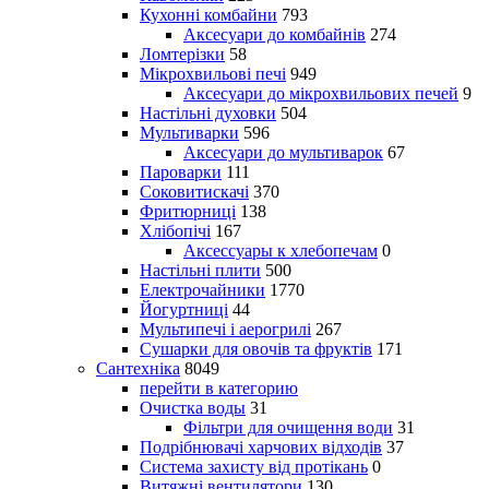
Кухонні комбайни
793
Аксесуари до комбайнів
274
Ломтерізки
58
Мікрохвильові печі
949
Аксесуари до мікрохвильових печей
9
Настільні духовки
504
Мультиварки
596
Аксесуари до мультиварок
67
Пароварки
111
Соковитискачі
370
Фритюрниці
138
Хлібопічі
167
Аксессуары к хлебопечам
0
Настільні плити
500
Електрочайники
1770
Йогуртниці
44
Мультипечі і аерогрилі
267
Сушарки для овочів та фруктів
171
Сантехніка
8049
перейти в категорию
Очистка воды
31
Фільтри для очищення води
31
Подрібнювачі харчових відходів
37
Система захисту від протікань
0
Витяжні вентилятори
130