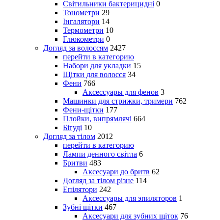
Світильники бактерицидні
0
Тонометри
29
Інгалятори
14
Термометри
10
Глюкометри
0
Догляд за волоссям
2427
перейти в категорию
Набори для укладки
15
Щітки для волосся
34
Фени
766
Аксессуары для фенов
3
Машинки для стрижки, тримери
762
Фени-щітки
177
Плойки, випрямлячі
664
Бігуді
10
Догляд за тілом
2012
перейти в категорию
Лампи денного світла
6
Бритви
483
Аксесуари до бритв
62
Догляд за тілом різне
114
Епілятори
242
Аксессуары для эпиляторов
1
Зубні щітки
467
Аксесуари для зубних щіток
76