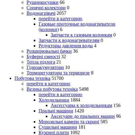
Рушникосушки
66
Сонячні колектори
0
Водонагрівачі
2057
перейти в категорию
Газовые проточные водонагреватели
(колонки)
6
Запчасти к газовым колонкам
0
Запчасти к водонагревателям
0
Редукторы давления воды
4
Розширювальні бачки
36
Буферні ємності
32
Тепла підлога
21
Гідроакумулятори
10
Терморегулятори та термореле
8
Побутова техніка
51700
перейти в категорию
Велика побутова техніка
5498
перейти в категорию
Холодильники
1884
Аксессуары к холодильникам
156
Пральні машини
1420
Аксесуари до пральних машин
96
Морозильні камери та скрині
585
Сушильні машини
181
Кухонні плити
1092