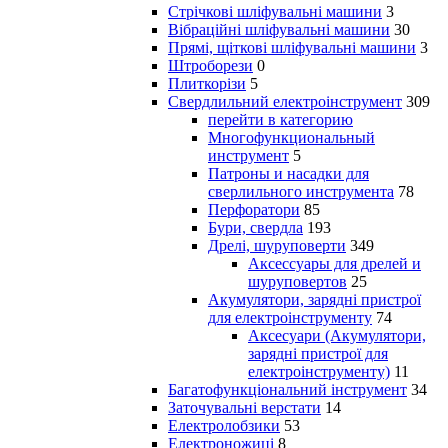
Стрічкові шліфувальні машини
3
Вібраційні шліфувальні машини
30
Прямі, щіткові шліфувальні машини
3
Штроборези
0
Плиткорізи
5
Свердлильний електроінструмент
309
перейти в категорию
Многофункциональный
инструмент
5
Патроны и насадки для
сверлильного инструмента
78
Перфоратори
85
Бури, свердла
193
Дрелі, шуруповерти
349
Аксессуары для дрелей и
шуруповертов
25
Акумулятори, зарядні пристрої
для електроінструменту
74
Аксесуари (Акумулятори,
зарядні пристрої для
електроінструменту)
11
Багатофункціональний інструмент
34
Заточувальні верстати
14
Електролобзики
53
Електроножиці
8