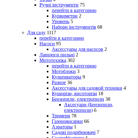
Ручні інструменти
75
перейти в категорию
Курвиметри
2
Уровень
5
Набори інструментів
68
Для саду
1117
перейти в категорию
Насоси
95
Аксессуары для насосов
2
Ланцюги пильні
2
Мототехніка
302
перейти в категорию
Мотоблоки
3
Культиваторы
9
Разное
36
Аксессуары для садовой техники
4
Кущорізи, висоторізи
18
Бензопили, електропили
38
Аксесуари (Бензопили,
електропили)
6
Тримери
78
Газонокосарки
66
Аэраторы
1
Садові подрібнювачі
7
Скарифікатори
4