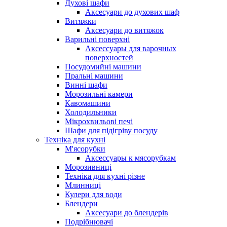
Духові шафи
Аксесуари до духових шаф
Витяжки
Аксесуари до витяжок
Варильні поверхні
Аксессуары для варочных
поверхностей
Посудомийні машини
Пральні машини
Винні шафи
Морозильні камери
Кавомашини
Холодильники
Мікрохвильові печі
Шафи для підігріву посуду
Техніка для кухні
М'ясорубки
Аксессуары к мясорубкам
Морозивниці
Техніка для кухні різне
Млинниці
Кулери для води
Блендери
Аксесуари до блендерів
Подрібнювачі