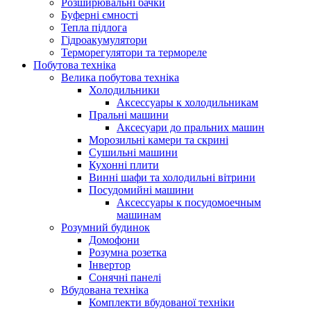
Розширювальні бачки
Буферні ємності
Тепла підлога
Гідроакумулятори
Терморегулятори та термореле
Побутова техніка
Велика побутова техніка
Холодильники
Аксессуары к холодильникам
Пральні машини
Аксесуари до пральних машин
Морозильні камери та скрині
Сушильні машини
Кухонні плити
Винні шафи та холодильні вітрини
Посудомийні машини
Аксессуары к посудомоечным
машинам
Розумний будинок
Домофони
Розумна розетка
Інвертор
Сонячні панелі
Вбудована техніка
Комплекти вбудованої техніки