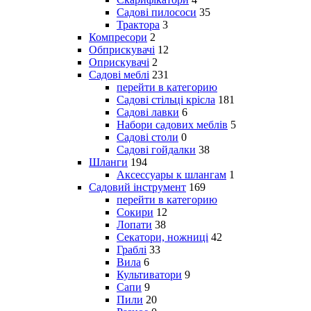
Садові пилососи
35
Трактора
3
Компресори
2
Обприскувачі
12
Оприскувачі
2
Садові меблі
231
перейти в категорию
Садові стільці крісла
181
Садові лавки
6
Набори садових меблів
5
Садові столи
0
Садові гойдалки
38
Шланги
194
Аксессуары к шлангам
1
Садовий інструмент
169
перейти в категорию
Сокири
12
Лопати
38
Секатори, ножниці
42
Граблі
33
Вила
6
Культиватори
9
Сапи
9
Пили
20