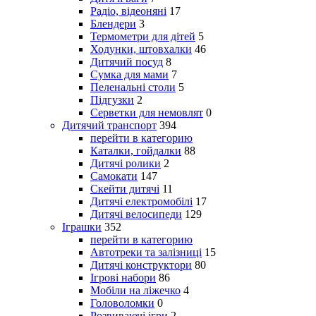
Радіо, відеоняні
17
Блендери
3
Термометри для дітей
5
Ходунки, штовхалки
46
Дитячий посуд
8
Сумка для мами
7
Пеленальні столи
5
Підгузки
2
Серветки для немовлят
0
Дитячий транспорт
394
перейти в категорию
Каталки, гойдалки
88
Дитячі ролики
2
Самокати
147
Скейти дитячі
11
Дитячі електромобілі
17
Дитячі велосипеди
129
Іграшки
352
перейти в категорию
Автотреки та залізниці
15
Дитячі конструктори
80
Ігрові набори
86
Мобіли на ліжечко
4
Головоломки
0
Розвиваючі ігри
2