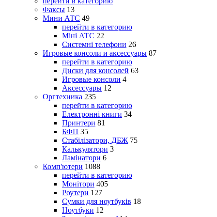
перейти в категорию
Факсы
13
Мини АТС
49
перейти в категорию
Міні АТС
22
Системні телефони
26
Игровые консоли и аксессуары
87
перейти в категорию
Диски для консолей
63
Игровые консоли
4
Аксессуары
12
Оргтехника
235
перейти в категорию
Електронні книги
34
Принтери
81
БФП
35
Стабілізатори, ДБЖ
75
Калькулятори
3
Ламінатори
6
Комп'ютери
1088
перейти в категорию
Монітори
405
Роутери
127
Сумки для ноутбуків
18
Ноутбуки
12