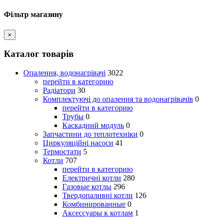
Фільтр магазину
×
Каталог товарів
Опалення, водонагрівачі
3022
перейти в категорию
Радіатори
30
Комплектуючі до опалення та водонагрівачів
0
перейти в категорию
Трубы
0
Каскадний модуль
0
Запчастини до теплотехніки
0
Циркуляційні насоси
41
Термостати
5
Котли
707
перейти в категорию
Електричні котли
280
Газовые котлы
296
Твердопаливні котли
126
Комбинированные
0
Аксессуары к котлам
1