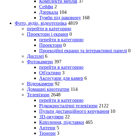
Комплекти меблів
37
Сейфи
2
Дзеркала
104
Тумби під раковину
168
Фото, аудіо, відеотехніка
4819
перейти в категорию
Проектори і екрани
0
перейти в категорию
Проектори
0
Проекційні екрани та інтерактивні панелі
0
Дисплеї
6
Фотокамери
397
перейти в категорию
Об'єктиви
3
Аксесуари для камер
6
Відеокамери
92
Домашні кінотеатри
114
Телевізори
2648
перейти в категорию
Рідкокристалічні телевізори
2122
Пульти дистанційного керування
10
3D-окуляри
22
Кріплення, підставки
465
Антени
5
Тюнери
3