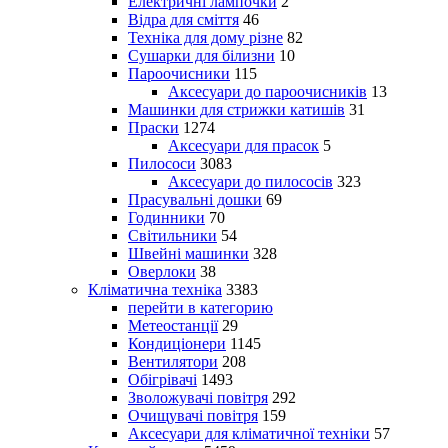
Електричні лампочки
2
Відра для сміття
46
Техніка для дому різне
82
Сушарки для білизни
10
Пароочисники
115
Аксесуари до пароочисників
13
Машинки для стрижки катишів
31
Праски
1274
Аксесуари для прасок
5
Пилососи
3083
Аксесуари до пилососів
323
Прасувальні дошки
69
Годинники
70
Світильники
54
Швейні машинки
328
Оверлоки
38
Кліматична техніка
3383
перейти в категорию
Метеостанції
29
Кондиціонери
1145
Вентилятори
208
Обігрівачі
1493
Зволожувачі повітря
292
Очищувачі повітря
159
Аксесуари для кліматичної техніки
57