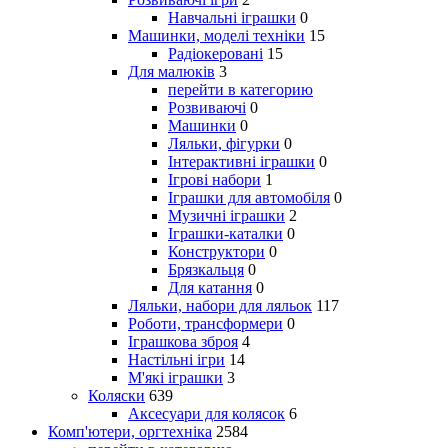
Навчальні іграшки
0
Машинки, моделі техніки
15
Радіокеровані
15
Для малюків
3
перейти в категорию
Розвиваючі
0
Машинки
0
Ляльки, фігурки
0
Інтерактивні іграшки
0
Ігрові набори
1
Іграшки для автомобіля
0
Музичні іграшки
2
Іграшки-каталки
0
Конструктори
0
Брязкальця
0
Для катання
0
Ляльки, набори для ляльок
117
Роботи, трансформери
0
Іграшкова зброя
4
Настільні ігри
14
М'які іграшки
3
Коляски
639
Аксесуари для колясок
6
Комп'ютери, оргтехніка
2584