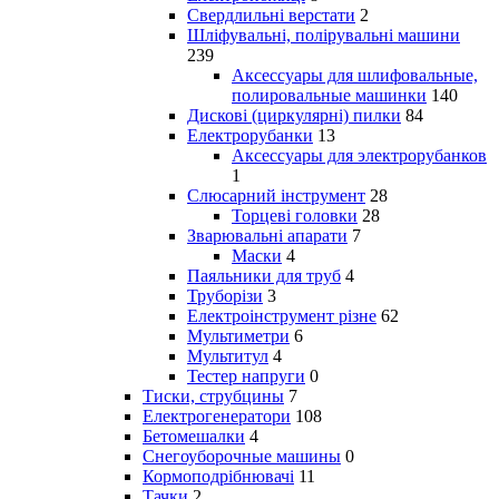
Свердлильні верстати
2
Шліфувальні, полірувальні машини
239
Аксессуары для шлифовальные,
полировальные машинки
140
Дискові (циркулярні) пилки
84
Електрорубанки
13
Аксессуары для электрорубанков
1
Слюсарний інструмент
28
Торцеві головки
28
Зварювальні апарати
7
Маски
4
Паяльники для труб
4
Труборізи
3
Електроінструмент різне
62
Мультиметри
6
Мультитул
4
Тестер напруги
0
Тиски, струбцины
7
Електрогенератори
108
Бетомешалки
4
Снегоуборочные машины
0
Кормоподрібнювачі
11
Тачки
2