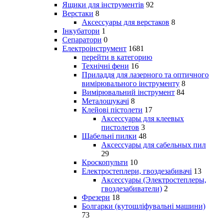
Ящики для інструментів
92
Верстаки
8
Аксессуары для верстаков
8
Інкубатори
1
Сепаратори
0
Електроінструмент
1681
перейти в категорию
Технічні фени
16
Приладдя для лазерного та оптичного
вимірювального інструменту
8
Вимірювальний інструмент
84
Металошукачі
8
Клейові пістолети
17
Аксессуары для клеевых
пистолетов
3
Шабельні пилки
48
Аксессуары для сабельных пил
29
Кроскопульти
10
Електростеплери, гвоздезабивачі
13
Аксессуары (Электростеплеры,
гвоздезабиватели)
2
Фрезери
18
Болгарки (кутошліфувальні машини)
73