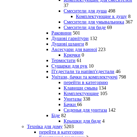
37
Смесители для душа
498
Комплектующие к душу
8
Смесители для умывальника
367
Смесители для биде
69
Раковини
501
Душові гарнітури
132
Душові шланги
8
Аксесуари для ванної
223
Крючки
0
Термостати
61
Сушарки для рук
10
П'єдестали та напівп'єдестали
46
Унітази, бачки та комплектуючі
798
перейти в категорию
Клавиши смыва
134
Комплектующие
105
Унитазы
338
Бачки
66
Сиденья для унитаза
142
Біде
82
Крышки для биде
4
Техніка для дому
5203
перейти в категорию