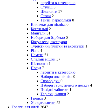
перейти в категорию
Стільці
3
Шезлонги
57
Столи
2
Тенти, парасольки
0
Килимки для пікніка
0
Коптильні
2
Мангали
31
Набори для барбекю
0
Біотуалети, аксесуари
1
Туристичні плитки та аксесуари
1
Різне
4
Намети
51
Спальні мішки
37
Шезлонги
1
Посуд
7
перейти в категорию
Набори для пікніка
0
Сковорідки
0
Набори туристичного посуду
4
Похідні чайники
1
Тарілки, чашки
2
Гамаки
3
Холодильники
52
Товари для дітей
2647