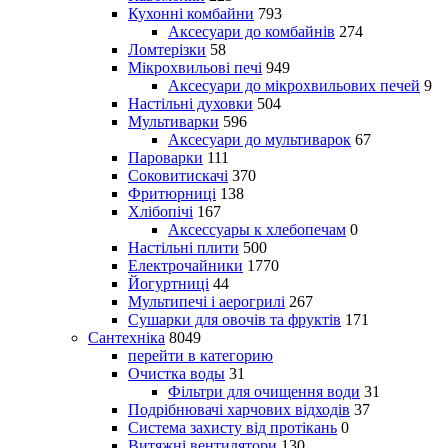
Кухонні комбайни
793
Аксесуари до комбайнів
274
Ломтерізки
58
Мікрохвильові печі
949
Аксесуари до мікрохвильових печей
9
Настільні духовки
504
Мультиварки
596
Аксесуари до мультиварок
67
Пароварки
111
Соковитискачі
370
Фритюрниці
138
Хлібопічі
167
Аксессуары к хлебопечам
0
Настільні плити
500
Електрочайники
1770
Йогуртниці
44
Мультипечі і аерогрилі
267
Сушарки для овочів та фруктів
171
Сантехніка
8049
перейти в категорию
Очистка воды
31
Фільтри для очищення води
31
Подрібнювачі харчових відходів
37
Система захисту від протікань
0
Витяжні вентилятори
130