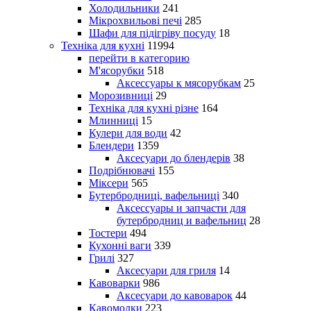
Холодильники
241
Мікрохвильові печі
285
Шафи для підігріву посуду
18
Техніка для кухні
11994
перейти в категорию
М'ясорубки
518
Аксессуары к мясорубкам
25
Морозивниці
29
Техніка для кухні різне
164
Млинниці
15
Кулери для води
42
Блендери
1359
Аксесуари до блендерів
38
Подрібнювачі
155
Міксери
565
Бутербродниці, вафельниці
340
Аксессуары и запчасти для
бутербродниц и вафельниц
28
Тостери
494
Кухонні ваги
339
Грилі
327
Аксесуари для гриля
14
Кавоварки
986
Аксесуари до кавоварок
44
Кавомолки
223