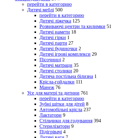
перейти в категорию
Дитячі меблі
500
перейти в категорию
Дитячі ліжечка
125
Розвиваючі центри та килимки
51
Дитячі намети
18
Дитячі гірки
1
Дитячі парти
27
Дитячі будиночки
2
Дитячі ігрові комплекси
29
Пісочниці
2
Дитячі матраци
35
Дитячі столики
20
Дитяча постільна білизна
1
Крісла-гойдалки
111
Манеж
76
Усе для матері та дитини
761
перейти в категорию
Зубні щітки для дітей
8
Автомобільні крісла
237
Лактатори
9
Стільчики для годування
394
Стерилізатори
9
Підігрівачі
4
Дитячі ваги
7