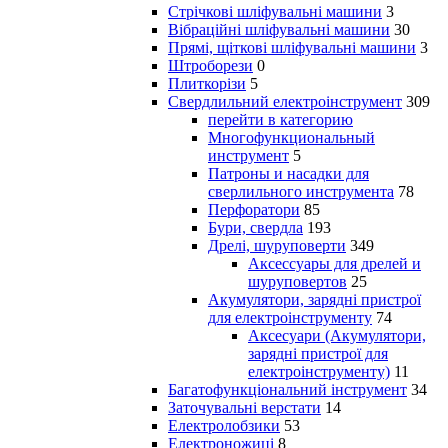
Стрічкові шліфувальні машини
3
Вібраційні шліфувальні машини
30
Прямі, щіткові шліфувальні машини
3
Штроборези
0
Плиткорізи
5
Свердлильний електроінструмент
309
перейти в категорию
Многофункциональный
инструмент
5
Патроны и насадки для
сверлильного инструмента
78
Перфоратори
85
Бури, свердла
193
Дрелі, шуруповерти
349
Аксессуары для дрелей и
шуруповертов
25
Акумулятори, зарядні пристрої
для електроінструменту
74
Аксесуари (Акумулятори,
зарядні пристрої для
електроінструменту)
11
Багатофункціональний інструмент
34
Заточувальні верстати
14
Електролобзики
53
Електроножиці
8