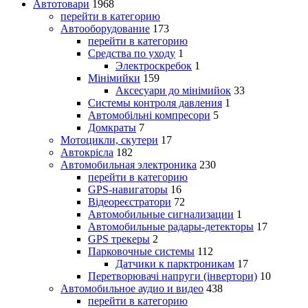
Автотовари
1968
перейти в категорию
Автооборудование
173
перейти в категорию
Средства по уходу
1
Электроскребок
1
Мінімийки
159
Аксесуари до мінімийок
33
Системы контроля давления
1
Автомобільні компресори
5
Домкраты
7
Мотоцикли, скутери
17
Автокрісла
182
Автомобильная электроника
230
перейти в категорию
GPS-навигаторы
16
Відеореєстратори
72
Автомобильные сигнализации
1
Автомобильные радары-детекторы
17
GPS трекеры
2
Парковочные системы
112
Датчики к парктроникам
17
Перетворювачі напруги (інвертори)
10
Автомобильное аудио и видео
438
перейти в категорию