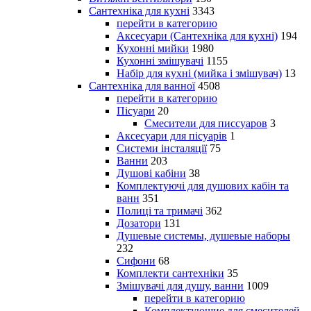
Сантехніка для кухні
3343
перейти в категорию
Аксесуари (Сантехніка для кухні)
194
Кухонні мийки
1980
Кухонні змішувачі
1155
Набір для кухні (мийка і змішувач)
13
Сантехніка для ванної
4508
перейти в категорию
Пісуари
20
Смесители для писсуаров
3
Аксесуари для пісуарів
1
Системи інсталяції
75
Ванни
203
Душові кабіни
38
Комплектуючі для душових кабін та
ванн
351
Полиці та тримачі
362
Дозатори
131
Душевые системы, душевые наборы
232
Сифони
68
Комплекти сантехніки
35
Змішувачі для душу, ванни
1009
перейти в категорию
Комплектующие для смесителей