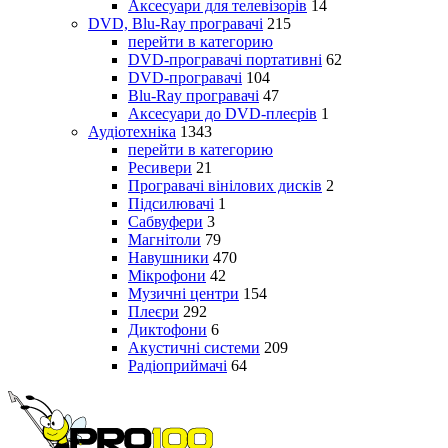
Аксесуари для телевізорів
14
DVD, Blu-Ray програвачі
215
перейти в категорию
DVD-програвачі портативні
62
DVD-програвачі
104
Blu-Ray програвачі
47
Аксесуари до DVD-плеєрів
1
Аудіотехніка
1343
перейти в категорию
Ресивери
21
Програвачі вінілових дисків
2
Підсилювачі
1
Сабвуфери
3
Магнітоли
79
Навушники
470
Мікрофони
42
Музичні центри
154
Плеєри
292
Диктофони
6
Акустичні системи
209
Радіоприймачі
64