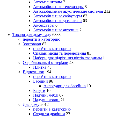
Автомагнитолы
71
Автомобильные телевизоры
8
Автомобильные акустические системы
212
Автомобильные сабвуферы
82
Автомобильные усилители
63
Аксессуары
0
Автомобильные антенны
2
Товари для дому, саду
6383
перейти в категорию
Зоотовари
82
перейти в категорию
Спальні місця та перенесення
81
Набори для підрізання кігтів тваринам
1
Оздоблювальні матеріали
48
Плитка
48
Відпочинок
194
перейти в категорию
Басейни
96
Аксесуари для басейнів
19
Батути
10
Надувні меблі
67
Надувні човни
21
Для дому
2012
перейти в категорию
Сходи та драбини
23