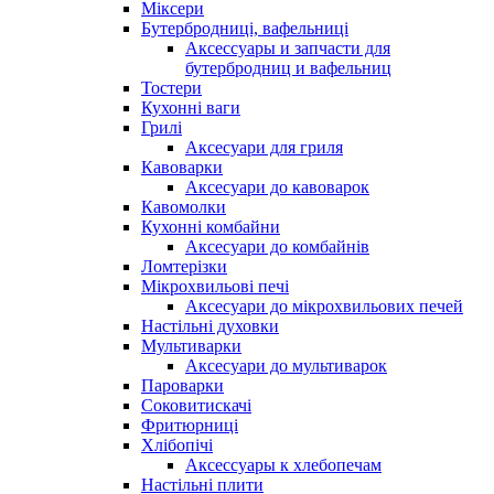
Міксери
Бутербродниці, вафельниці
Аксессуары и запчасти для
бутербродниц и вафельниц
Тостери
Кухонні ваги
Грилі
Аксесуари для гриля
Кавоварки
Аксесуари до кавоварок
Кавомолки
Кухонні комбайни
Аксесуари до комбайнів
Ломтерізки
Мікрохвильові печі
Аксесуари до мікрохвильових печей
Настільні духовки
Мультиварки
Аксесуари до мультиварок
Пароварки
Соковитискачі
Фритюрниці
Хлібопічі
Аксессуары к хлебопечам
Настільні плити