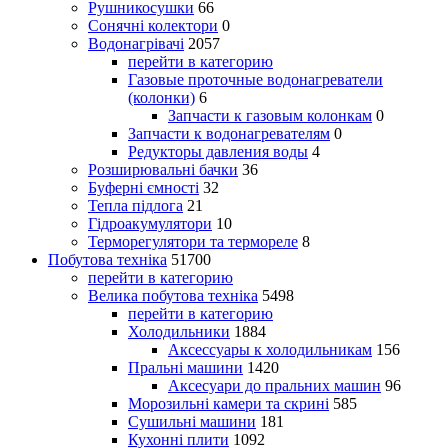
Рушникосушки
66
Сонячні колектори
0
Водонагрівачі
2057
перейти в категорию
Газовые проточные водонагреватели
(колонки)
6
Запчасти к газовым колонкам
0
Запчасти к водонагревателям
0
Редукторы давления воды
4
Розширювальні бачки
36
Буферні ємності
32
Тепла підлога
21
Гідроакумулятори
10
Терморегулятори та термореле
8
Побутова техніка
51700
перейти в категорию
Велика побутова техніка
5498
перейти в категорию
Холодильники
1884
Аксессуары к холодильникам
156
Пральні машини
1420
Аксесуари до пральних машин
96
Морозильні камери та скрині
585
Сушильні машини
181
Кухонні плити
1092