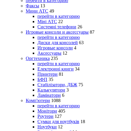
перейти в категорию
Факсы
13
Мини АТС
49
перейти в категорию
Міні АТС
22
Системні телефони
26
Игровые консоли и аксессуары
87
перейти в категорию
Диски для консолей
63
Игровые консоли
4
Аксессуары
12
Оргтехника
235
перейти в категорию
Електронні книги
34
Принтери
81
БФП
35
Стабілізатори, ДБЖ
75
Калькулятори
3
Ламінатори
6
Комп'ютери
1088
перейти в категорию
Монітори
405
Роутери
127
Сумки для ноутбуків
18
Ноутбуки
12