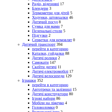
Радіо, відеоняні
17
Блендери
3
Термометри для дітей
5
Ходунки, штовхалки
46
Дитячий посуд
8
Сумка для мами
7
Пеленальні столи
5
Підгузки
2
Серветки для немовлят
0
Дитячий транспорт
394
перейти в категорию
Каталки, гойдалки
88
Дитячі ролики
2
Самокати
147
Скейти дитячі
11
Дитячі електромобілі
17
Дитячі велосипеди
129
Іграшки
352
перейти в категорию
Автотреки та залізниці
15
Дитячі конструктори
80
Ігрові набори
86
Мобіли на ліжечко
4
Головоломки
0
Розвиваючі ігри
2