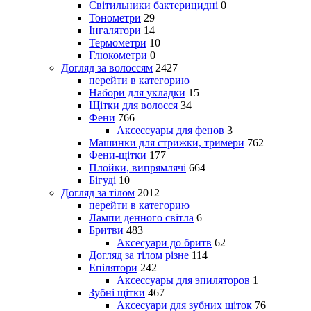
Світильники бактерицидні
0
Тонометри
29
Інгалятори
14
Термометри
10
Глюкометри
0
Догляд за волоссям
2427
перейти в категорию
Набори для укладки
15
Щітки для волосся
34
Фени
766
Аксессуары для фенов
3
Машинки для стрижки, тримери
762
Фени-щітки
177
Плойки, випрямлячі
664
Бігуді
10
Догляд за тілом
2012
перейти в категорию
Лампи денного світла
6
Бритви
483
Аксесуари до бритв
62
Догляд за тілом різне
114
Епілятори
242
Аксессуары для эпиляторов
1
Зубні щітки
467
Аксесуари для зубних щіток
76