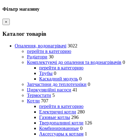
Фільтр магазину
×
Каталог товарів
Опалення, водонагрівачі
3022
перейти в категорию
Радіатори
30
Комплектуючі до опалення та водонагрівачів
0
перейти в категорию
Трубы
0
Каскадний модуль
0
Запчастини до теплотехніки
0
Циркуляційні насоси
41
Термостати
5
Котли
707
перейти в категорию
Електричні котли
280
Газовые котлы
296
Твердопаливні котли
126
Комбинированные
0
Аксессуары к котлам
1