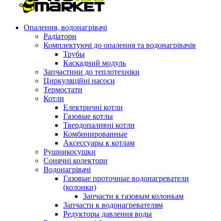
Опалення, водонагрівачі
Радіатори
Комплектуючі до опалення та водонагрівачів
Трубы
Каскадний модуль
Запчастини до теплотехніки
Циркуляційні насоси
Термостати
Котли
Електричні котли
Газовые котлы
Твердопаливні котли
Комбинированные
Аксессуары к котлам
Рушникосушки
Сонячні колектори
Водонагрівачі
Газовые проточные водонагреватели
(колонки)
Запчасти к газовым колонкам
Запчасти к водонагревателям
Редукторы давления воды