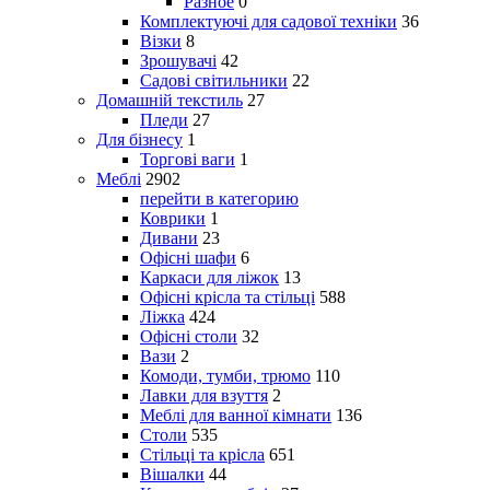
Разное
0
Комплектуючі для садової техніки
36
Візки
8
Зрошувачі
42
Садові світильники
22
Домашній текстиль
27
Пледи
27
Для бізнесу
1
Торгові ваги
1
Меблі
2902
перейти в категорию
Коврики
1
Дивани
23
Офісні шафи
6
Каркаси для ліжок
13
Офісні крісла та стільці
588
Ліжка
424
Офісні столи
32
Вази
2
Комоди, тумби, трюмо
110
Лавки для взуття
2
Меблі для ванної кімнати
136
Столи
535
Стільці та крісла
651
Вішалки
44