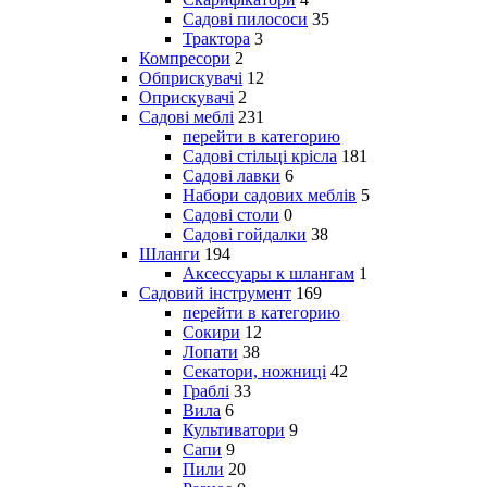
Садові пилососи
35
Трактора
3
Компресори
2
Обприскувачі
12
Оприскувачі
2
Садові меблі
231
перейти в категорию
Садові стільці крісла
181
Садові лавки
6
Набори садових меблів
5
Садові столи
0
Садові гойдалки
38
Шланги
194
Аксессуары к шлангам
1
Садовий інструмент
169
перейти в категорию
Сокири
12
Лопати
38
Секатори, ножниці
42
Граблі
33
Вила
6
Культиватори
9
Сапи
9
Пили
20