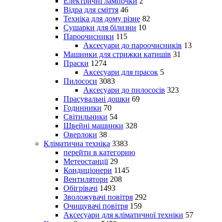
Електричні лампочки
2
Відра для сміття
46
Техніка для дому різне
82
Сушарки для білизни
10
Пароочисники
115
Аксесуари до пароочисників
13
Машинки для стрижки катишів
31
Праски
1274
Аксесуари для прасок
5
Пилососи
3083
Аксесуари до пилососів
323
Прасувальні дошки
69
Годинники
70
Світильники
54
Швейні машинки
328
Оверлоки
38
Кліматична техніка
3383
перейти в категорию
Метеостанції
29
Кондиціонери
1145
Вентилятори
208
Обігрівачі
1493
Зволожувачі повітря
292
Очищувачі повітря
159
Аксесуари для кліматичної техніки
57