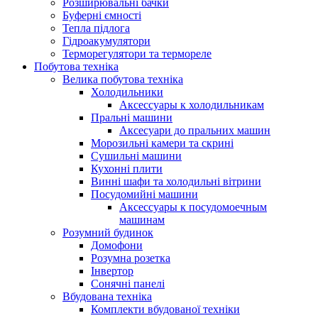
Розширювальні бачки
Буферні ємності
Тепла підлога
Гідроакумулятори
Терморегулятори та термореле
Побутова техніка
Велика побутова техніка
Холодильники
Аксессуары к холодильникам
Пральні машини
Аксесуари до пральних машин
Морозильні камери та скрині
Сушильні машини
Кухонні плити
Винні шафи та холодильні вітрини
Посудомийні машини
Аксессуары к посудомоечным
машинам
Розумний будинок
Домофони
Розумна розетка
Інвертор
Сонячні панелі
Вбудована техніка
Комплекти вбудованої техніки