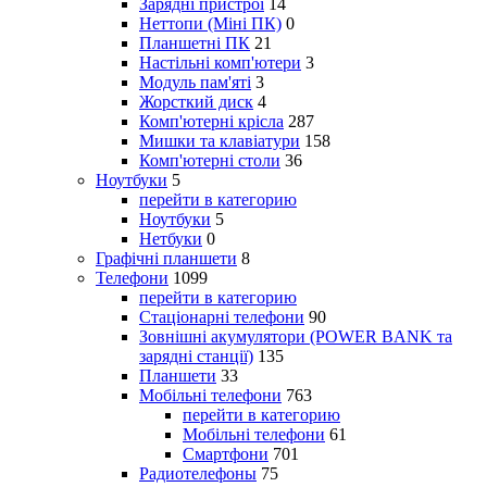
Зарядні пристрої
14
Неттопи (Міні ПК)
0
Планшетні ПК
21
Настільні комп'ютери
3
Модуль пам'яті
3
Жорсткий диск
4
Комп'ютерні крісла
287
Мишки та клавіатури
158
Комп'ютерні столи
36
Ноутбуки
5
перейти в категорию
Ноутбуки
5
Нетбуки
0
Графічні планшети
8
Телефони
1099
перейти в категорию
Стаціонарні телефони
90
Зовнішні акумулятори (POWER BANK та
зарядні станції)
135
Планшети
33
Мобільні телефони
763
перейти в категорию
Мобільні телефони
61
Смартфони
701
Радиотелефоны
75