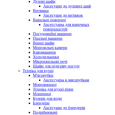
Духові шафи
Аксесуари до духових шаф
Витяжки
Аксесуари до витяжок
Варильні поверхні
Аксессуары для варочных
поверхностей
Посудомийні машини
Пральні машини
Винні шафи
Морозильні камери
Кавомашини
Холодильники
Мікрохвильові печі
Шафи для підігріву посуду
Техніка для кухні
М'ясорубки
Аксессуары к мясорубкам
Морозивниці
Техніка для кухні різне
Млинниці
Кулери для води
Блендери
Аксесуари до блендерів
Подрібнювачі