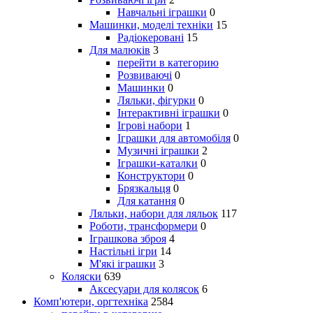
Навчальні іграшки
0
Машинки, моделі техніки
15
Радіокеровані
15
Для малюків
3
перейти в категорию
Розвиваючі
0
Машинки
0
Ляльки, фігурки
0
Інтерактивні іграшки
0
Ігрові набори
1
Іграшки для автомобіля
0
Музичні іграшки
2
Іграшки-каталки
0
Конструктори
0
Брязкальця
0
Для катання
0
Ляльки, набори для ляльок
117
Роботи, трансформери
0
Іграшкова зброя
4
Настільні ігри
14
М'які іграшки
3
Коляски
639
Аксесуари для колясок
6
Комп'ютери, оргтехніка
2584