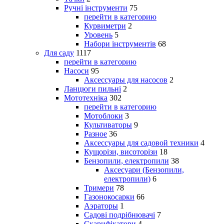
Ручні інструменти
75
перейти в категорию
Курвиметри
2
Уровень
5
Набори інструментів
68
Для саду
1117
перейти в категорию
Насоси
95
Аксессуары для насосов
2
Ланцюги пильні
2
Мототехніка
302
перейти в категорию
Мотоблоки
3
Культиваторы
9
Разное
36
Аксессуары для садовой техники
4
Кущорізи, висоторізи
18
Бензопили, електропили
38
Аксесуари (Бензопили,
електропили)
6
Тримери
78
Газонокосарки
66
Аэраторы
1
Садові подрібнювачі
7
Скарифікатори
4