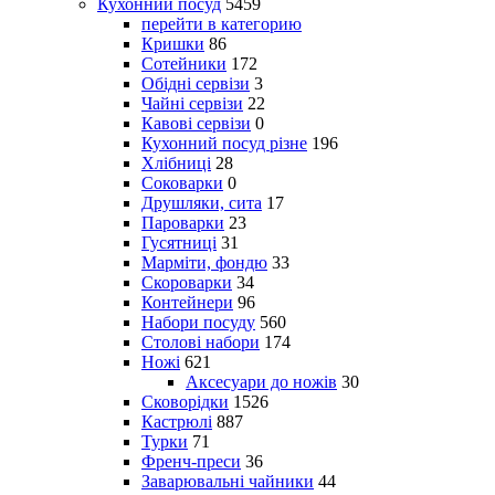
Кухонний посуд
5459
перейти в категорию
Кришки
86
Сотейники
172
Обідні сервізи
3
Чайні сервізи
22
Кавові сервізи
0
Кухонний посуд різне
196
Хлібниці
28
Соковарки
0
Друшляки, сита
17
Пароварки
23
Гусятниці
31
Марміти, фондю
33
Скороварки
34
Контейнери
96
Набори посуду
560
Столові набори
174
Ножі
621
Аксесуари до ножів
30
Сковорідки
1526
Кастрюлі
887
Турки
71
Френч-преси
36
Заварювальні чайники
44