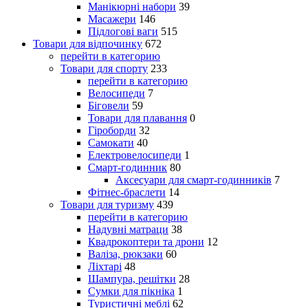
Манікюрні набори
39
Масажери
146
Підлогові ваги
515
Товари для відпочинку
672
перейти в категорию
Товари для спорту
233
перейти в категорию
Велосипеди
7
Біговели
59
Товари для плавання
0
Гіроборди
32
Самокати
40
Електровелосипеди
1
Смарт-годинник
80
Аксесуари для смарт-годинників
7
Фітнес-браслети
14
Товари для туризму
439
перейти в категорию
Надувні матраци
38
Квадрокоптери та дрони
12
Валіза, рюкзаки
60
Ліхтарі
48
Шампура, решітки
28
Сумки для пікніка
1
Туристичні меблі
62