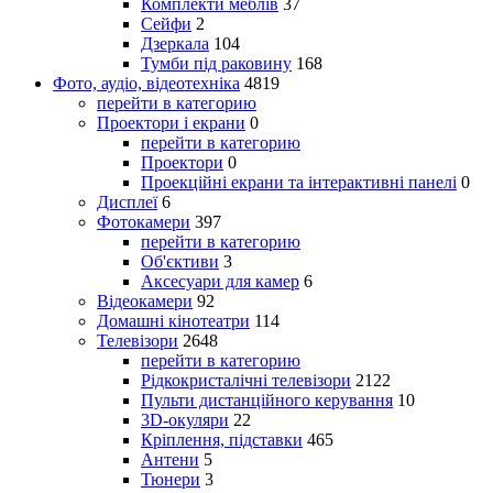
Комплекти меблів
37
Сейфи
2
Дзеркала
104
Тумби під раковину
168
Фото, аудіо, відеотехніка
4819
перейти в категорию
Проектори і екрани
0
перейти в категорию
Проектори
0
Проекційні екрани та інтерактивні панелі
0
Дисплеї
6
Фотокамери
397
перейти в категорию
Об'єктиви
3
Аксесуари для камер
6
Відеокамери
92
Домашні кінотеатри
114
Телевізори
2648
перейти в категорию
Рідкокристалічні телевізори
2122
Пульти дистанційного керування
10
3D-окуляри
22
Кріплення, підставки
465
Антени
5
Тюнери
3