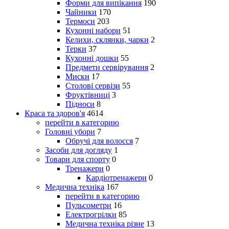
Форми для випікання
190
Чайники
170
Термоси
203
Кухонні набори
51
Келихи, склянки, чарки
2
Терки
37
Кухонні дошки
55
Предмети сервірування
2
Миски
17
Столові сервізи
55
Фруктівниці
3
Підноси
8
Краса та здоров'я
4614
перейти в категорию
Головні убори
7
Обручі для волосся
7
Засоби для догляду
1
Товари для спорту
0
Тренажери
0
Кардіотренажери
0
Медична техніка
167
перейти в категорию
Пульсометри
16
Електрогрілки
85
Медична техніка різне
13