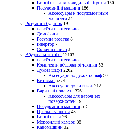
Винні шафи та холодильні вітрини
150
Посудомийні машини
186
Аксессуары к посудомоечным
машинам
24
Розумний будинок
19
перейти в категорию
Домофони
1
Розумна розетка
8
Інвертор
7
Сонячні панелі
3
Вбудована техніка
12103
перейти в категорию
Комплекти вбудованої техніки
53
Духові шафи
2202
Аксесуари до духових шаф
50
Витяжки
5374
Аксесуари до витяжок
312
Варильні поверхні
3261
Аксессуары для варочных
поверхностей
19
Посудомийні машини
515
Пральні машини
48
Винні шафи
36
Морозильні камери
38
Кавомашини
32