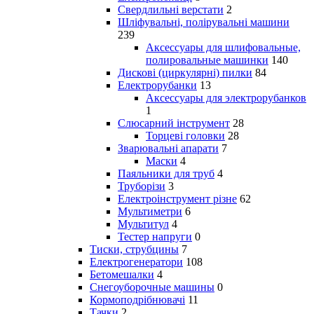
Свердлильні верстати
2
Шліфувальні, полірувальні машини
239
Аксессуары для шлифовальные,
полировальные машинки
140
Дискові (циркулярні) пилки
84
Електрорубанки
13
Аксессуары для электрорубанков
1
Слюсарний інструмент
28
Торцеві головки
28
Зварювальні апарати
7
Маски
4
Паяльники для труб
4
Труборізи
3
Електроінструмент різне
62
Мультиметри
6
Мультитул
4
Тестер напруги
0
Тиски, струбцины
7
Електрогенератори
108
Бетомешалки
4
Снегоуборочные машины
0
Кормоподрібнювачі
11
Тачки
2