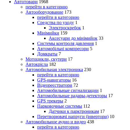
Автотовари
1968
перейти в категорию
Автооборудование
173
перейти в категорию
Средства по уходу
1
Электроскребок
1
Мінімийки
159
Аксесуари до мінімийок
33
Системы контроля давления
1
Автомобільні компресори
5
Домкраты
7
Мотоцикли, скутери
17
Автокрісла
182
Автомобильная электроника
230
перейти в категорию
GPS-навигаторы
16
Відеореєстратори
72
Автомобильные сигнализации
1
Автомобильные радары-детекторы
17
GPS трекеры
2
Парковочные системы
112
Датчики к парктроникам
17
Перетворювачі напруги (інвертори)
10
Автомобильное аудио и видео
438
перейти в категорию