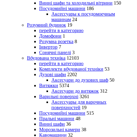
Винні шафи та холодильні вітрини
150
Посудомийні машини
186
Аксессуары к посудомоечным
машинам
24
Розумний будинок
19
перейти в категорию
Домофони
1
Розумна розетка
8
Інвертор
7
Сонячні панелі
3
Вбудована техніка
12103
перейти в категорию
Комплекти вбудованої техніки
53
Духові шафи
2202
Аксесуари до духових шаф
50
Витяжки
5374
Аксесуари до витяжок
312
Варильні поверхні
3261
Аксессуары для варочных
поверхностей
19
Посудомийні машини
515
Пральні машини
48
Винні шафи
36
Морозильні камери
38
Кавомашини
32