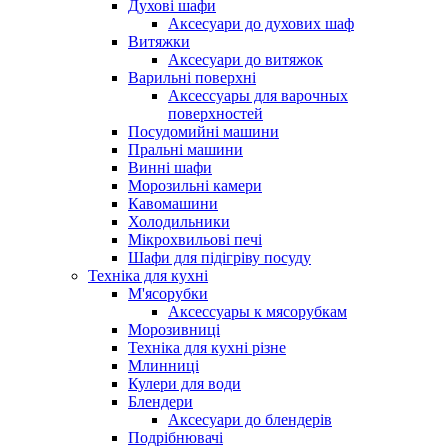
Духові шафи
Аксесуари до духових шаф
Витяжки
Аксесуари до витяжок
Варильні поверхні
Аксессуары для варочных
поверхностей
Посудомийні машини
Пральні машини
Винні шафи
Морозильні камери
Кавомашини
Холодильники
Мікрохвильові печі
Шафи для підігріву посуду
Техніка для кухні
М'ясорубки
Аксессуары к мясорубкам
Морозивниці
Техніка для кухні різне
Млинниці
Кулери для води
Блендери
Аксесуари до блендерів
Подрібнювачі