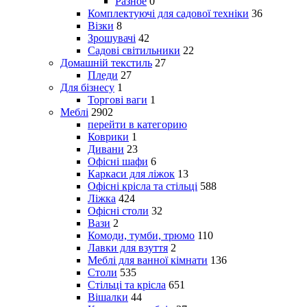
Разное
0
Комплектуючі для садової техніки
36
Візки
8
Зрошувачі
42
Садові світильники
22
Домашній текстиль
27
Пледи
27
Для бізнесу
1
Торгові ваги
1
Меблі
2902
перейти в категорию
Коврики
1
Дивани
23
Офісні шафи
6
Каркаси для ліжок
13
Офісні крісла та стільці
588
Ліжка
424
Офісні столи
32
Вази
2
Комоди, тумби, трюмо
110
Лавки для взуття
2
Меблі для ванної кімнати
136
Столи
535
Стільці та крісла
651
Вішалки
44