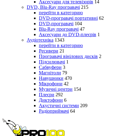
Аксесуари для телевізорів
14
DVD, Blu-Ray програвачі
215
перейти в категорию
DVD-програвачі портативні
62
DVD-програвачі
104
Blu-Ray програвачі
47
Аксесуари до DVD-плеєрів
1
Аудіотехніка
1343
перейти в категорию
Ресивери
21
Програвачі вінілових дисків
2
Підсилювачі
1
Сабвуфери
3
Магнітоли
79
Навушники
470
Мікрофони
42
Музичні центри
154
Плеєри
292
Диктофони
6
Акустичні системи
209
Радіоприймачі
64