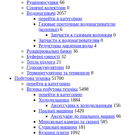
Рушникосушки
66
Сонячні колектори
0
Водонагрівачі
2057
перейти в категорию
Газовые проточные водонагреватели
(колонки)
6
Запчасти к газовым колонкам
0
Запчасти к водонагревателям
0
Редукторы давления воды
4
Розширювальні бачки
36
Буферні ємності
32
Тепла підлога
21
Гідроакумулятори
10
Терморегулятори та термореле
8
Побутова техніка
51700
перейти в категорию
Велика побутова техніка
5498
перейти в категорию
Холодильники
1884
Аксессуары к холодильникам
156
Пральні машини
1420
Аксесуари до пральних машин
96
Морозильні камери та скрині
585
Сушильні машини
181
Кухонні плити
1092