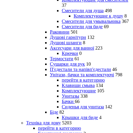
37
Смесители для душа
498
Комплектующие к душу
8
Смесители для умывальника
367
Смесители для биде
69
Раковини
501
Душові гарнітури
132
Душові шланги
8
Аксесуари для ванної
223
Крючки
0
Термостати
61
Сушарки для рук
10
П'єдестали та напівп'єдестали
46
Унітази, бачки та комплектуючі
798
перейти в категорию
Клавиши смыва
134
Комплектующие
105
Унитазы
338
Бачки
66
Сиденья для унитаза
142
Біде
82
Крышки для биде
4
Техніка для дому
5203
перейти в категорию