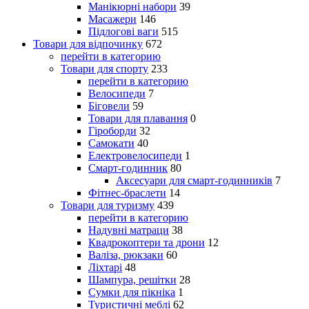
Манікюрні набори
39
Масажери
146
Підлогові ваги
515
Товари для відпочинку
672
перейти в категорию
Товари для спорту
233
перейти в категорию
Велосипеди
7
Біговели
59
Товари для плавання
0
Гіроборди
32
Самокати
40
Електровелосипеди
1
Смарт-годинник
80
Аксесуари для смарт-годинників
7
Фітнес-браслети
14
Товари для туризму
439
перейти в категорию
Надувні матраци
38
Квадрокоптери та дрони
12
Валіза, рюкзаки
60
Ліхтарі
48
Шампура, решітки
28
Сумки для пікніка
1
Туристичні меблі
62