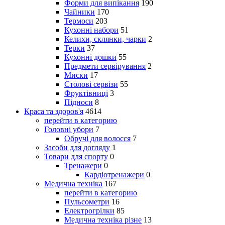
Форми для випікання
190
Чайники
170
Термоси
203
Кухонні набори
51
Келихи, склянки, чарки
2
Терки
37
Кухонні дошки
55
Предмети сервірування
2
Миски
17
Столові сервізи
55
Фруктівниці
3
Підноси
8
Краса та здоров'я
4614
перейти в категорию
Головні убори
7
Обручі для волосся
7
Засоби для догляду
1
Товари для спорту
0
Тренажери
0
Кардіотренажери
0
Медична техніка
167
перейти в категорию
Пульсометри
16
Електрогрілки
85
Медична техніка різне
13