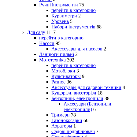
Ручні інструменти
75
перейти в категорию
Курвиметри
2
Уровень
5
Набори інструментів
68
Для саду
1117
перейти в категорию
Насоси
95
Аксессуары для насосов
2
Ланцюги пильні
2
Мототехніка
302
перейти в категорию
Мотоблоки
3
Культиваторы
9
Разное
36
Аксессуары для садовой техники
4
Кущорізи, висоторізи
18
Бензопили, електропили
38
Аксесуари (Бензопили,
електропили)
6
Тримери
78
Газонокосарки
66
Аэраторы
1
Садові подрібнювачі
7
Скарифікатори
4