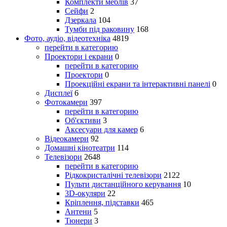
Комплекти меблів
37
Сейфи
2
Дзеркала
104
Тумби під раковину
168
Фото, аудіо, відеотехніка
4819
перейти в категорию
Проектори і екрани
0
перейти в категорию
Проектори
0
Проекційні екрани та інтерактивні панелі
0
Дисплеї
6
Фотокамери
397
перейти в категорию
Об'єктиви
3
Аксесуари для камер
6
Відеокамери
92
Домашні кінотеатри
114
Телевізори
2648
перейти в категорию
Рідкокристалічні телевізори
2122
Пульти дистанційного керування
10
3D-окуляри
22
Кріплення, підставки
465
Антени
5
Тюнери
3