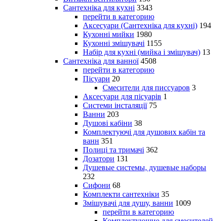
Сантехніка для кухні
3343
перейти в категорию
Аксесуари (Сантехніка для кухні)
194
Кухонні мийки
1980
Кухонні змішувачі
1155
Набір для кухні (мийка і змішувач)
13
Сантехніка для ванної
4508
перейти в категорию
Пісуари
20
Смесители для писсуаров
3
Аксесуари для пісуарів
1
Системи інсталяції
75
Ванни
203
Душові кабіни
38
Комплектуючі для душових кабін та
ванн
351
Полиці та тримачі
362
Дозатори
131
Душевые системы, душевые наборы
232
Сифони
68
Комплекти сантехніки
35
Змішувачі для душу, ванни
1009
перейти в категорию
Комплектующие для смесителей