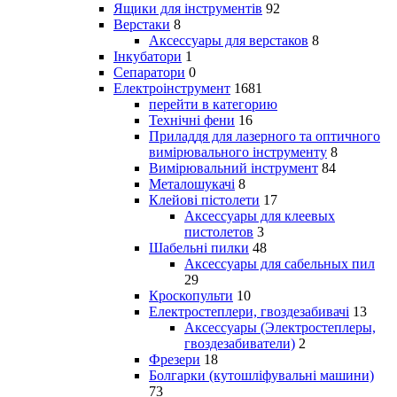
Ящики для інструментів
92
Верстаки
8
Аксессуары для верстаков
8
Інкубатори
1
Сепаратори
0
Електроінструмент
1681
перейти в категорию
Технічні фени
16
Приладдя для лазерного та оптичного
вимірювального інструменту
8
Вимірювальний інструмент
84
Металошукачі
8
Клейові пістолети
17
Аксессуары для клеевых
пистолетов
3
Шабельні пилки
48
Аксессуары для сабельных пил
29
Кроскопульти
10
Електростеплери, гвоздезабивачі
13
Аксессуары (Электростеплеры,
гвоздезабиватели)
2
Фрезери
18
Болгарки (кутошліфувальні машини)
73