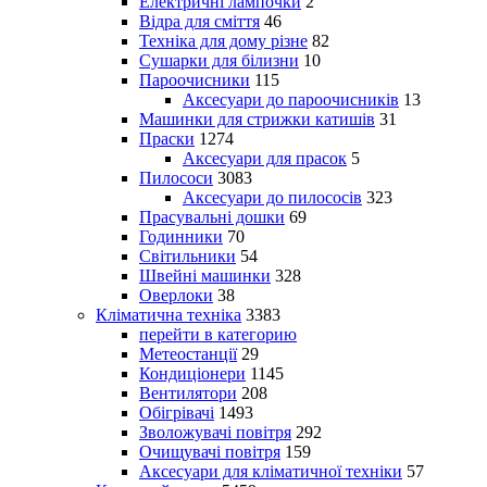
Електричні лампочки
2
Відра для сміття
46
Техніка для дому різне
82
Сушарки для білизни
10
Пароочисники
115
Аксесуари до пароочисників
13
Машинки для стрижки катишів
31
Праски
1274
Аксесуари для прасок
5
Пилососи
3083
Аксесуари до пилососів
323
Прасувальні дошки
69
Годинники
70
Світильники
54
Швейні машинки
328
Оверлоки
38
Кліматична техніка
3383
перейти в категорию
Метеостанції
29
Кондиціонери
1145
Вентилятори
208
Обігрівачі
1493
Зволожувачі повітря
292
Очищувачі повітря
159
Аксесуари для кліматичної техніки
57