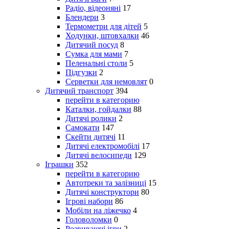
Радіо, відеоняні
17
Блендери
3
Термометри для дітей
5
Ходунки, штовхалки
46
Дитячий посуд
8
Сумка для мами
7
Пеленальні столи
5
Підгузки
2
Серветки для немовлят
0
Дитячий транспорт
394
перейти в категорию
Каталки, гойдалки
88
Дитячі ролики
2
Самокати
147
Скейти дитячі
11
Дитячі електромобілі
17
Дитячі велосипеди
129
Іграшки
352
перейти в категорию
Автотреки та залізниці
15
Дитячі конструктори
80
Ігрові набори
86
Мобіли на ліжечко
4
Головоломки
0
Розвиваючі ігри
2