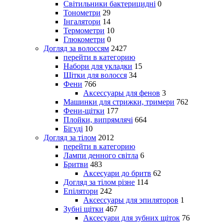
Світильники бактерицидні
0
Тонометри
29
Інгалятори
14
Термометри
10
Глюкометри
0
Догляд за волоссям
2427
перейти в категорию
Набори для укладки
15
Щітки для волосся
34
Фени
766
Аксессуары для фенов
3
Машинки для стрижки, тримери
762
Фени-щітки
177
Плойки, випрямлячі
664
Бігуді
10
Догляд за тілом
2012
перейти в категорию
Лампи денного світла
6
Бритви
483
Аксесуари до бритв
62
Догляд за тілом різне
114
Епілятори
242
Аксессуары для эпиляторов
1
Зубні щітки
467
Аксесуари для зубних щіток
76