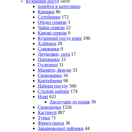
Кухонний посуд
5459
перейти в категорию
Кришки
86
Сотейники
172
Обідні сервізи
3
Чайні сервізи
22
Кавові сервізи
0
Кухонний посуд різне
196
Хлібниці
28
Соковарки
0
Друшляки, сита
17
Пароварки
23
Гусятниці
31
Марміти, фондю
33
Скороварки
34
Контейнери
96
Набори посуду
560
Столові набори
174
Ножі
621
Аксесуари до ножів
30
Сковорідки
1526
Кастрюлі
887
Турки
71
Френч-преси
36
Заварювальні чайники
44