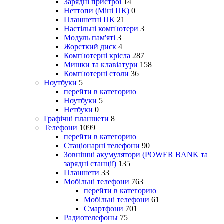
Зарядні пристрої
14
Неттопи (Міні ПК)
0
Планшетні ПК
21
Настільні комп'ютери
3
Модуль пам'яті
3
Жорсткий диск
4
Комп'ютерні крісла
287
Мишки та клавіатури
158
Комп'ютерні столи
36
Ноутбуки
5
перейти в категорию
Ноутбуки
5
Нетбуки
0
Графічні планшети
8
Телефони
1099
перейти в категорию
Стаціонарні телефони
90
Зовнішні акумулятори (POWER BANK та
зарядні станції)
135
Планшети
33
Мобільні телефони
763
перейти в категорию
Мобільні телефони
61
Смартфони
701
Радиотелефоны
75