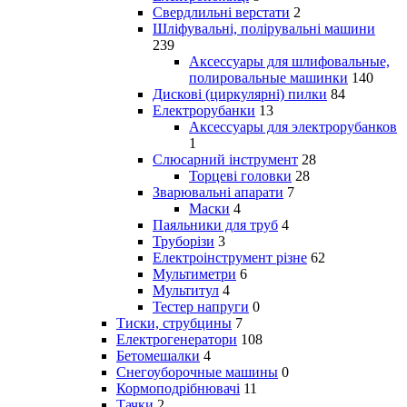
Свердлильні верстати
2
Шліфувальні, полірувальні машини
239
Аксессуары для шлифовальные,
полировальные машинки
140
Дискові (циркулярні) пилки
84
Електрорубанки
13
Аксессуары для электрорубанков
1
Слюсарний інструмент
28
Торцеві головки
28
Зварювальні апарати
7
Маски
4
Паяльники для труб
4
Труборізи
3
Електроінструмент різне
62
Мультиметри
6
Мультитул
4
Тестер напруги
0
Тиски, струбцины
7
Електрогенератори
108
Бетомешалки
4
Снегоуборочные машины
0
Кормоподрібнювачі
11
Тачки
2