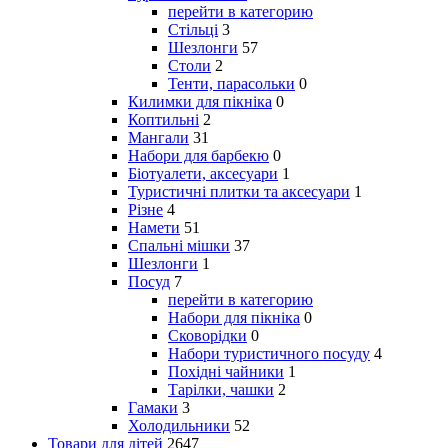
перейти в категорию
Стільці
3
Шезлонги
57
Столи
2
Тенти, парасольки
0
Килимки для пікніка
0
Коптильні
2
Мангали
31
Набори для барбекю
0
Біотуалети, аксесуари
1
Туристичні плитки та аксесуари
1
Різне
4
Намети
51
Спальні мішки
37
Шезлонги
1
Посуд
7
перейти в категорию
Набори для пікніка
0
Сковорідки
0
Набори туристичного посуду
4
Похідні чайники
1
Тарілки, чашки
2
Гамаки
3
Холодильники
52
Товари для дітей
2647