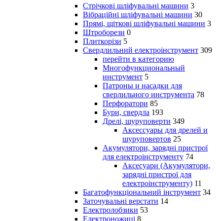
Стрічкові шліфувальні машини
3
Вібраційні шліфувальні машини
30
Прямі, щіткові шліфувальні машини
3
Штроборези
0
Плиткорізи
5
Свердлильний електроінструмент
309
перейти в категорию
Многофункциональный
инструмент
5
Патроны и насадки для
сверлильного инструмента
78
Перфоратори
85
Бури, свердла
193
Дрелі, шуруповерти
349
Аксессуары для дрелей и
шуруповертов
25
Акумулятори, зарядні пристрої
для електроінструменту
74
Аксесуари (Акумулятори,
зарядні пристрої для
електроінструменту)
11
Багатофункціональний інструмент
34
Заточувальні верстати
14
Електролобзики
53
Електроножиці
8