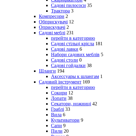
Садові пилососи
35
Трактора
3
Компресори
2
Обприскувачі
12
Оприскувачі
2
Садові меблі
231
перейти в категорию
Садові стільці крісла
181
Садові лавки
6
Набори садових меблів
5
Садові столи
0
Садові гойдалки
38
Шланги
194
Аксессуары к шлангам
1
Садовий інструмент
169
перейти в категорию
Сокири
12
Лопати
38
Секатори, ножниці
42
Граблі
33
Вила
6
Культиватори
9
Сапи
9
Пили
20