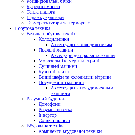
Розширювальні бачки
Буферні ємності
Тепла підлога
Гідроакумулятори
Терморегулятори та термореле
Побутова техніка
Велика побутова техніка
Холодильники
Аксессуары к холодильникам
Пральні машини
Аксесуари до пральних машин
Морозильні камери та скрині
Сушильні машини
Кухонні плити
Винні шафи та холодильні вітрини
Посудомийні машини
Аксессуары к посудомоечным
машинам
Розумний будинок
Домофони
Розумна розетка
Інвертор
Сонячні панелі
Вбудована техніка
Комплекти вбудованої техніки