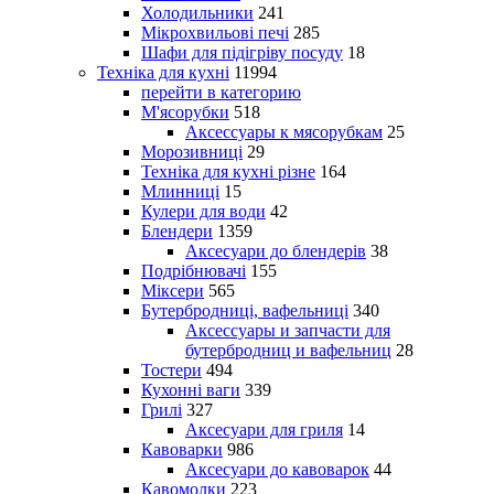
Холодильники
241
Мікрохвильові печі
285
Шафи для підігріву посуду
18
Техніка для кухні
11994
перейти в категорию
М'ясорубки
518
Аксессуары к мясорубкам
25
Морозивниці
29
Техніка для кухні різне
164
Млинниці
15
Кулери для води
42
Блендери
1359
Аксесуари до блендерів
38
Подрібнювачі
155
Міксери
565
Бутербродниці, вафельниці
340
Аксессуары и запчасти для
бутербродниц и вафельниц
28
Тостери
494
Кухонні ваги
339
Грилі
327
Аксесуари для гриля
14
Кавоварки
986
Аксесуари до кавоварок
44
Кавомолки
223