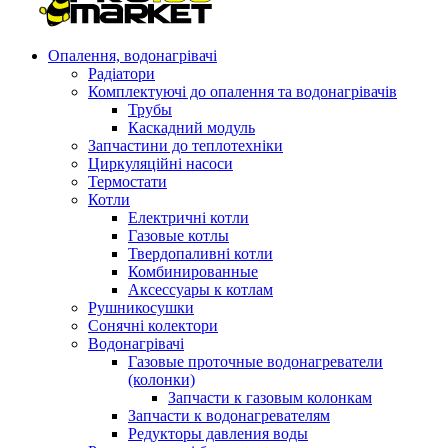
Опалення, водонагрівачі
Радіатори
Комплектуючі до опалення та водонагрівачів
Трубы
Каскадний модуль
Запчастини до теплотехніки
Циркуляційні насоси
Термостати
Котли
Електричні котли
Газовые котлы
Твердопаливні котли
Комбинированные
Аксессуары к котлам
Рушникосушки
Сонячні колектори
Водонагрівачі
Газовые проточные водонагреватели
(колонки)
Запчасти к газовым колонкам
Запчасти к водонагревателям
Редукторы давления воды