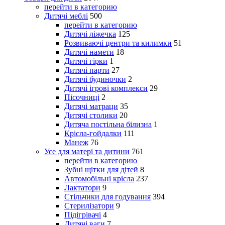
перейти в категорию
Дитячі меблі
500
перейти в категорию
Дитячі ліжечка
125
Розвиваючі центри та килимки
51
Дитячі намети
18
Дитячі гірки
1
Дитячі парти
27
Дитячі будиночки
2
Дитячі ігрові комплекси
29
Пісочниці
2
Дитячі матраци
35
Дитячі столики
20
Дитяча постільна білизна
1
Крісла-гойдалки
111
Манеж
76
Усе для матері та дитини
761
перейти в категорию
Зубні щітки для дітей
8
Автомобільні крісла
237
Лактатори
9
Стільчики для годування
394
Стерилізатори
9
Підігрівачі
4
Дитячі ваги
7