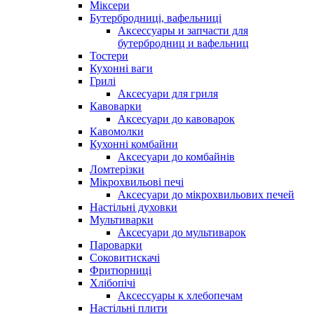
Міксери
Бутербродниці, вафельниці
Аксессуары и запчасти для
бутербродниц и вафельниц
Тостери
Кухонні ваги
Грилі
Аксесуари для гриля
Кавоварки
Аксесуари до кавоварок
Кавомолки
Кухонні комбайни
Аксесуари до комбайнів
Ломтерізки
Мікрохвильові печі
Аксесуари до мікрохвильових печей
Настільні духовки
Мультиварки
Аксесуари до мультиварок
Пароварки
Соковитискачі
Фритюрниці
Хлібопічі
Аксессуары к хлебопечам
Настільні плити