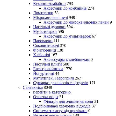
Кухонні комбайни
793
Аксесуари до комбайнів
274
Ломтерізки
58
Мікрохвильові печі
949
Аксесуари до мікрохвильових печей
9
Настільні духовки
504
Мультиварки
596
Аксесуари до мультиварок
67
Пароварки
111
Соковитискачі
370
Фритюрниці
138
Хлібопічі
167
Аксессуары к хлебопечам
0
Настільні плити
500
Електрочайники
1770
Йогуртниці
44
Мультипечі і аерогрилі
267
Сушарки для овочів та фруктів
171
Сантехніка
8049
перейти в категорию
Очистка воды
31
Фільтри для очищення води
31
Подрібнювачі харчових відходів
37
Система захисту від протікань
0
Витяжні вентилятори
130