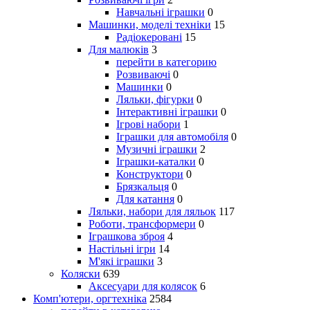
Навчальні іграшки
0
Машинки, моделі техніки
15
Радіокеровані
15
Для малюків
3
перейти в категорию
Розвиваючі
0
Машинки
0
Ляльки, фігурки
0
Інтерактивні іграшки
0
Ігрові набори
1
Іграшки для автомобіля
0
Музичні іграшки
2
Іграшки-каталки
0
Конструктори
0
Брязкальця
0
Для катання
0
Ляльки, набори для ляльок
117
Роботи, трансформери
0
Іграшкова зброя
4
Настільні ігри
14
М'які іграшки
3
Коляски
639
Аксесуари для колясок
6
Комп'ютери, оргтехніка
2584