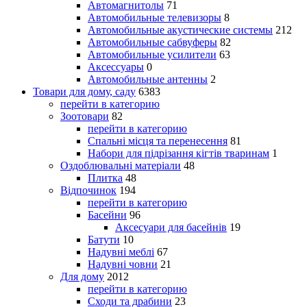
Автомагнитолы
71
Автомобильные телевизоры
8
Автомобильные акустические системы
212
Автомобильные сабвуферы
82
Автомобильные усилители
63
Аксессуары
0
Автомобильные антенны
2
Товари для дому, саду
6383
перейти в категорию
Зоотовари
82
перейти в категорию
Спальні місця та перенесення
81
Набори для підрізання кігтів тваринам
1
Оздоблювальні матеріали
48
Плитка
48
Відпочинок
194
перейти в категорию
Басейни
96
Аксесуари для басейнів
19
Батути
10
Надувні меблі
67
Надувні човни
21
Для дому
2012
перейти в категорию
Сходи та драбини
23