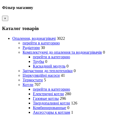
Фільтр магазину
×
Каталог товарів
Опалення, водонагрівачі
3022
перейти в категорию
Радіатори
30
Комплектуючі до опалення та водонагрівачів
0
перейти в категорию
Трубы
0
Каскадний модуль
0
Запчастини до теплотехніки
0
Циркуляційні насоси
41
Термостати
5
Котли
707
перейти в категорию
Електричні котли
280
Газовые котлы
296
Твердопаливні котли
126
Комбинированные
0
Аксессуары к котлам
1