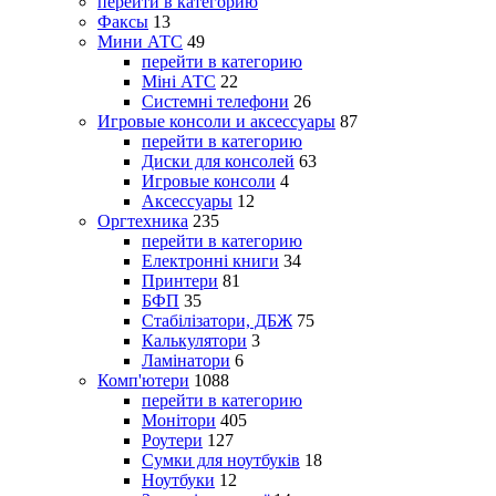
перейти в категорию
Факсы
13
Мини АТС
49
перейти в категорию
Міні АТС
22
Системні телефони
26
Игровые консоли и аксессуары
87
перейти в категорию
Диски для консолей
63
Игровые консоли
4
Аксессуары
12
Оргтехника
235
перейти в категорию
Електронні книги
34
Принтери
81
БФП
35
Стабілізатори, ДБЖ
75
Калькулятори
3
Ламінатори
6
Комп'ютери
1088
перейти в категорию
Монітори
405
Роутери
127
Сумки для ноутбуків
18
Ноутбуки
12