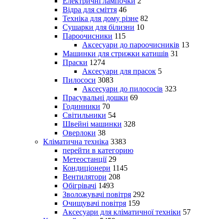
Електричні лампочки
2
Відра для сміття
46
Техніка для дому різне
82
Сушарки для білизни
10
Пароочисники
115
Аксесуари до пароочисників
13
Машинки для стрижки катишів
31
Праски
1274
Аксесуари для прасок
5
Пилососи
3083
Аксесуари до пилососів
323
Прасувальні дошки
69
Годинники
70
Світильники
54
Швейні машинки
328
Оверлоки
38
Кліматична техніка
3383
перейти в категорию
Метеостанції
29
Кондиціонери
1145
Вентилятори
208
Обігрівачі
1493
Зволожувачі повітря
292
Очищувачі повітря
159
Аксесуари для кліматичної техніки
57