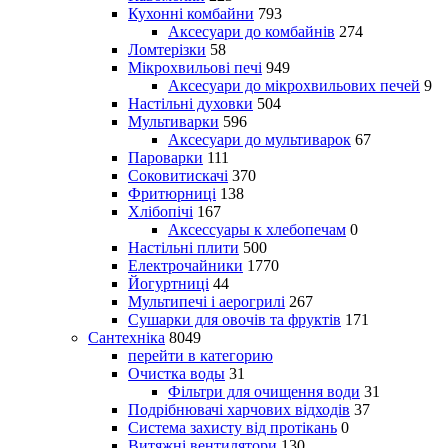
Кухонні комбайни
793
Аксесуари до комбайнів
274
Ломтерізки
58
Мікрохвильові печі
949
Аксесуари до мікрохвильових печей
9
Настільні духовки
504
Мультиварки
596
Аксесуари до мультиварок
67
Пароварки
111
Соковитискачі
370
Фритюрниці
138
Хлібопічі
167
Аксессуары к хлебопечам
0
Настільні плити
500
Електрочайники
1770
Йогуртниці
44
Мультипечі і аерогрилі
267
Сушарки для овочів та фруктів
171
Сантехніка
8049
перейти в категорию
Очистка воды
31
Фільтри для очищення води
31
Подрібнювачі харчових відходів
37
Система захисту від протікань
0
Витяжні вентилятори
130