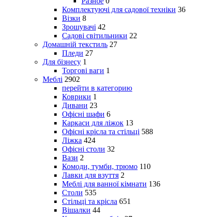
Разное
0
Комплектуючі для садової техніки
36
Візки
8
Зрошувачі
42
Садові світильники
22
Домашній текстиль
27
Пледи
27
Для бізнесу
1
Торгові ваги
1
Меблі
2902
перейти в категорию
Коврики
1
Дивани
23
Офісні шафи
6
Каркаси для ліжок
13
Офісні крісла та стільці
588
Ліжка
424
Офісні столи
32
Вази
2
Комоди, тумби, трюмо
110
Лавки для взуття
2
Меблі для ванної кімнати
136
Столи
535
Стільці та крісла
651
Вішалки
44