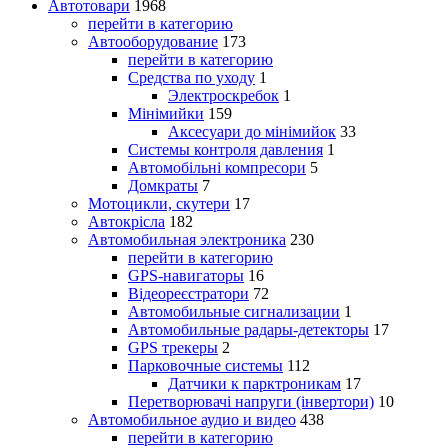
Автотовари
1968
перейти в категорию
Автооборудование
173
перейти в категорию
Средства по уходу
1
Электроскребок
1
Мінімийки
159
Аксесуари до мінімийок
33
Системы контроля давления
1
Автомобільні компресори
5
Домкраты
7
Мотоцикли, скутери
17
Автокрісла
182
Автомобильная электроника
230
перейти в категорию
GPS-навигаторы
16
Відеореєстратори
72
Автомобильные сигнализации
1
Автомобильные радары-детекторы
17
GPS трекеры
2
Парковочные системы
112
Датчики к парктроникам
17
Перетворювачі напруги (інвертори)
10
Автомобильное аудио и видео
438
перейти в категорию