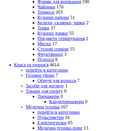
Форми для випікання
190
Чайники
170
Термоси
203
Кухонні набори
51
Келихи, склянки, чарки
2
Терки
37
Кухонні дошки
55
Предмети сервірування
2
Миски
17
Столові сервізи
55
Фруктівниці
3
Підноси
8
Краса та здоров'я
4614
перейти в категорию
Головні убори
7
Обручі для волосся
7
Засоби для догляду
1
Товари для спорту
0
Тренажери
0
Кардіотренажери
0
Медична техніка
167
перейти в категорию
Пульсометри
16
Електрогрілки
85
Медична техніка різне
13