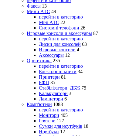
перейти в категорию
Факсы
13
Мини АТС
49
перейти в категорию
Міні АТС
22
Системні телефони
26
Игровые консоли и аксессуары
87
перейти в категорию
Диски для консолей
63
Игровые консоли
4
Аксессуары
12
Оргтехника
235
перейти в категорию
Електронні книги
34
Принтери
81
БФП
35
Стабілізатори, ДБЖ
75
Калькулятори
3
Ламінатори
6
Комп'ютери
1088
перейти в категорию
Монітори
405
Роутери
127
Сумки для ноутбуків
18
Ноутбуки
12