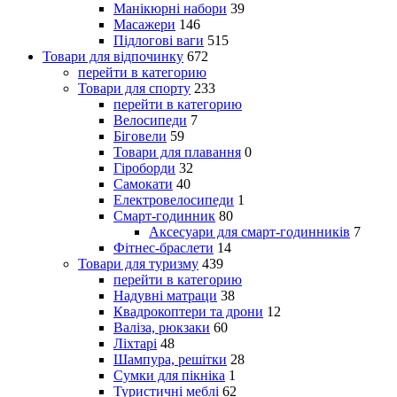
Манікюрні набори
39
Масажери
146
Підлогові ваги
515
Товари для відпочинку
672
перейти в категорию
Товари для спорту
233
перейти в категорию
Велосипеди
7
Біговели
59
Товари для плавання
0
Гіроборди
32
Самокати
40
Електровелосипеди
1
Смарт-годинник
80
Аксесуари для смарт-годинників
7
Фітнес-браслети
14
Товари для туризму
439
перейти в категорию
Надувні матраци
38
Квадрокоптери та дрони
12
Валіза, рюкзаки
60
Ліхтарі
48
Шампура, решітки
28
Сумки для пікніка
1
Туристичні меблі
62