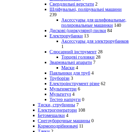
Свердлильні верстати
2
Шліфувальні, полірувальні машини
239
Аксессуары для шлифовальные,
полировальные машинки
140
Дискові (циркулярні) пилки
84
Електрорубанки
13
Аксессуары для электрорубанков
1
Слюсарний інструмент
28
Торцеві головки
28
Зварювальні апарати
7
Маски
4
Паяльники для труб
4
Труборізи
3
Електроінструмент різне
62
Мультиметри
6
Мультитул
4
Тестер напруги
0
Тиски, струбцины
7
Електрогенератори
108
Бетомешалки
4
Снегоуборочные машины
0
Кормоподрібнювачі
11
Тачки
2