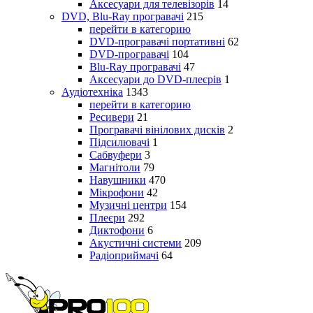
Аксесуари для телевізорів
14
DVD, Blu-Ray програвачі
215
перейти в категорию
DVD-програвачі портативні
62
DVD-програвачі
104
Blu-Ray програвачі
47
Аксесуари до DVD-плеєрів
1
Аудіотехніка
1343
перейти в категорию
Ресивери
21
Програвачі вінілових дисків
2
Підсилювачі
1
Сабвуфери
3
Магнітоли
79
Навушники
470
Мікрофони
42
Музичні центри
154
Плеєри
292
Диктофони
6
Акустичні системи
209
Радіоприймачі
64