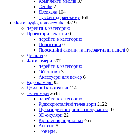
Комплекти меблів
37
Сейфи
2
Дзеркала
104
Тумби під раковину
168
Фото, аудіо, відеотехніка
4819
перейти в категорию
Проектори і екрани
0
перейти в категорию
Проектори
0
Проекційні екрани та інтерактивні панелі
0
Дисплеї
6
Фотокамери
397
перейти в категорию
Об'єктиви
3
Аксесуари для камер
6
Відеокамери
92
Домашні кінотеатри
114
Телевізори
2648
перейти в категорию
Рідкокристалічні телевізори
2122
Пульти дистанційного керування
10
3D-окуляри
22
Кріплення, підставки
465
Антени
5
Тюнери
3