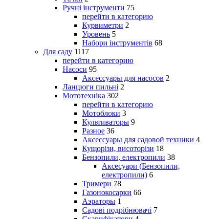
Ручні інструменти
75
перейти в категорию
Курвиметри
2
Уровень
5
Набори інструментів
68
Для саду
1117
перейти в категорию
Насоси
95
Аксессуары для насосов
2
Ланцюги пильні
2
Мототехніка
302
перейти в категорию
Мотоблоки
3
Культиваторы
9
Разное
36
Аксессуары для садовой техники
4
Кущорізи, висоторізи
18
Бензопили, електропили
38
Аксесуари (Бензопили,
електропили)
6
Тримери
78
Газонокосарки
66
Аэраторы
1
Садові подрібнювачі
7
Скарифікатори
4