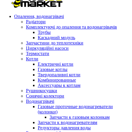
Опалення, водонагрівачі
Радіатори
Комплектуючі до опалення та водонагрівачів
Трубы
Каскадний модуль
Запчастини до теплотехніки
Циркуляційні насоси
Термостати
Котли
Електричні котли
Газовые котлы
Твердопаливні котли
Комбинированные
Аксессуары к котлам
Рушникосушки
Сонячні колектори
Водонагрівачі
Газовые проточные водонагреватели
(колонки)
Запчасти к газовым колонкам
Запчасти к водонагревателям
Редукторы давления воды