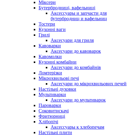
Міксери
Бутербродниці, вафельниці
Аксессуары и запчасти для
бутербродниц и вафельниц
Тостери
Кухонні ваги
Грилі
Аксесуари для гриля
Кавоварки
Аксесуари до кавоварок
Кавомолки
Кухонні комбайни
Аксесуари до комбайнів
Ломтерізки
Мікрохвильові печі
Аксесуари до мікрохвильових печей
Настільні духовки
Мультиварки
Аксесуари до мультиварок
Пароварки
Соковитискачі
Фритюрниці
Хлібопічі
Аксессуары к хлебопечам
Настільні плити