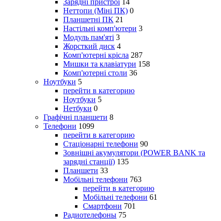
Зарядні пристрої
14
Неттопи (Міні ПК)
0
Планшетні ПК
21
Настільні комп'ютери
3
Модуль пам'яті
3
Жорсткий диск
4
Комп'ютерні крісла
287
Мишки та клавіатури
158
Комп'ютерні столи
36
Ноутбуки
5
перейти в категорию
Ноутбуки
5
Нетбуки
0
Графічні планшети
8
Телефони
1099
перейти в категорию
Стаціонарні телефони
90
Зовнішні акумулятори (POWER BANK та
зарядні станції)
135
Планшети
33
Мобільні телефони
763
перейти в категорию
Мобільні телефони
61
Смартфони
701
Радиотелефоны
75