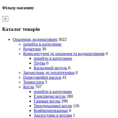
Фільтр магазину
×
Каталог товарів
Опалення, водонагрівачі
3022
перейти в категорию
Радіатори
30
Комплектуючі до опалення та водонагрівачів
0
перейти в категорию
Трубы
0
Каскадний модуль
0
Запчастини до теплотехніки
0
Циркуляційні насоси
41
Термостати
5
Котли
707
перейти в категорию
Електричні котли
280
Газовые котлы
296
Твердопаливні котли
126
Комбинированные
0
Аксессуары к котлам
1