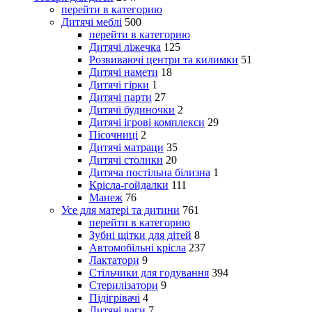
перейти в категорию
Дитячі меблі
500
перейти в категорию
Дитячі ліжечка
125
Розвиваючі центри та килимки
51
Дитячі намети
18
Дитячі гірки
1
Дитячі парти
27
Дитячі будиночки
2
Дитячі ігрові комплекси
29
Пісочниці
2
Дитячі матраци
35
Дитячі столики
20
Дитяча постільна білизна
1
Крісла-гойдалки
111
Манеж
76
Усе для матері та дитини
761
перейти в категорию
Зубні щітки для дітей
8
Автомобільні крісла
237
Лактатори
9
Стільчики для годування
394
Стерилізатори
9
Підігрівачі
4
Дитячі ваги
7