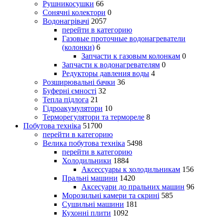
Рушникосушки
66
Сонячні колектори
0
Водонагрівачі
2057
перейти в категорию
Газовые проточные водонагреватели
(колонки)
6
Запчасти к газовым колонкам
0
Запчасти к водонагревателям
0
Редукторы давления воды
4
Розширювальні бачки
36
Буферні ємності
32
Тепла підлога
21
Гідроакумулятори
10
Терморегулятори та термореле
8
Побутова техніка
51700
перейти в категорию
Велика побутова техніка
5498
перейти в категорию
Холодильники
1884
Аксессуары к холодильникам
156
Пральні машини
1420
Аксесуари до пральних машин
96
Морозильні камери та скрині
585
Сушильні машини
181
Кухонні плити
1092