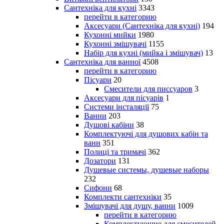
Сантехніка для кухні
3343
перейти в категорию
Аксесуари (Сантехніка для кухні)
194
Кухонні мийки
1980
Кухонні змішувачі
1155
Набір для кухні (мийка і змішувач)
13
Сантехніка для ванної
4508
перейти в категорию
Пісуари
20
Смесители для писсуаров
3
Аксесуари для пісуарів
1
Системи інсталяції
75
Ванни
203
Душові кабіни
38
Комплектуючі для душових кабін та
ванн
351
Полиці та тримачі
362
Дозатори
131
Душевые системы, душевые наборы
232
Сифони
68
Комплекти сантехніки
35
Змішувачі для душу, ванни
1009
перейти в категорию
Комплектующие для смесителей