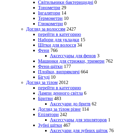
Світильники бактерицидні
0
Тонометри
29
Інгалятори
14
Термометри
10
Глюкометри
0
Догляд за волоссям
2427
перейти в категорию
Набори для укладки
15
Щітки для волосся
34
Фени
766
Аксессуары для фенов
3
Машинки для стрижки, тримери
762
Фени-щітки
177
Плойки, випрямлячі
664
Бігуді
10
Догляд за тілом
2012
перейти в категорию
Лампи денного світла
6
Бритви
483
Аксесуари до бритв
62
Догляд за тілом різне
114
Епілятори
242
Аксессуары для эпиляторов
1
Зубні щітки
467
Аксесуари для зубних щіток
76