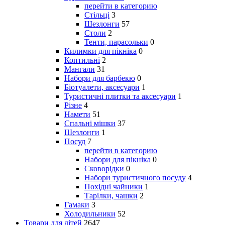
перейти в категорию
Стільці
3
Шезлонги
57
Столи
2
Тенти, парасольки
0
Килимки для пікніка
0
Коптильні
2
Мангали
31
Набори для барбекю
0
Біотуалети, аксесуари
1
Туристичні плитки та аксесуари
1
Різне
4
Намети
51
Спальні мішки
37
Шезлонги
1
Посуд
7
перейти в категорию
Набори для пікніка
0
Сковорідки
0
Набори туристичного посуду
4
Похідні чайники
1
Тарілки, чашки
2
Гамаки
3
Холодильники
52
Товари для дітей
2647