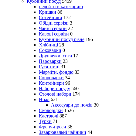
Кухонний посуд
5459
перейти в категорию
Кришки
86
Сотейники
172
Обідні сервізи
3
Чайні сервізи
22
Кавові сервізи
0
Кухонний посуд різне
196
Хлібниці
28
Соковарки
0
Друшляки, сита
17
Пароварки
23
Гусятниці
31
Марміти, фондю
33
Скороварки
34
Контейнери
96
Набори посуду
560
Столові набори
174
Ножі
621
Аксесуари до ножів
30
Сковорідки
1526
Кастрюлі
887
Турки
71
Френч-преси
36
Заварювальні чайники
44