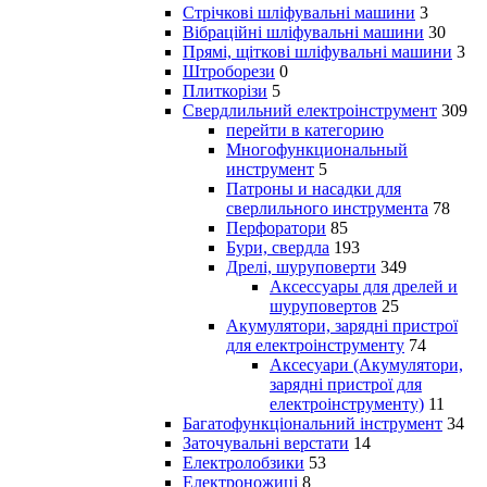
Стрічкові шліфувальні машини
3
Вібраційні шліфувальні машини
30
Прямі, щіткові шліфувальні машини
3
Штроборези
0
Плиткорізи
5
Свердлильний електроінструмент
309
перейти в категорию
Многофункциональный
инструмент
5
Патроны и насадки для
сверлильного инструмента
78
Перфоратори
85
Бури, свердла
193
Дрелі, шуруповерти
349
Аксессуары для дрелей и
шуруповертов
25
Акумулятори, зарядні пристрої
для електроінструменту
74
Аксесуари (Акумулятори,
зарядні пристрої для
електроінструменту)
11
Багатофункціональний інструмент
34
Заточувальні верстати
14
Електролобзики
53
Електроножиці
8