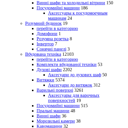
Винні шафи та холодильні вітрини
150
Посудомийні машини
186
Аксессуары к посудомоечным
машинам
24
Розумний будинок
19
перейти в категорию
Домофони
1
Розумна розетка
8
Інвертор
7
Сонячні панелі
3
Вбудована техніка
12103
перейти в категорию
Комплекти вбудованої техніки
53
Духові шафи
2202
Аксесуари до духових шаф
50
Витяжки
5374
Аксесуари до витяжок
312
Варильні поверхні
3261
Аксессуары для варочных
поверхностей
19
Посудомийні машини
515
Пральні машини
48
Винні шафи
36
Морозильні камери
38
Кавомашини
32