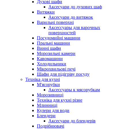
Духові шафи
Аксесуари до духових шаф
Витяжки
Аксесуари до витяжок
Варильні поверхні
Аксессуары для варочных
поверхностей
Посудомийні машини
Пральні машини
Винні шафи
Морозильні камери
Кавомашини
Холодильники
Мікрохвильові печі
Шафи для підігріву посуду
Техніка для кухні
М'ясорубки
Аксессуары к мясорубкам
Морозивниці
Техніка для кухні різне
Млинниці
Кулери для води
Блендери
Аксесуари до блендерів
Подрібнювачі