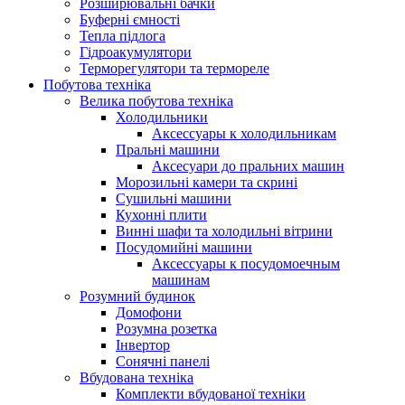
Розширювальні бачки
Буферні ємності
Тепла підлога
Гідроакумулятори
Терморегулятори та термореле
Побутова техніка
Велика побутова техніка
Холодильники
Аксессуары к холодильникам
Пральні машини
Аксесуари до пральних машин
Морозильні камери та скрині
Сушильні машини
Кухонні плити
Винні шафи та холодильні вітрини
Посудомийні машини
Аксессуары к посудомоечным
машинам
Розумний будинок
Домофони
Розумна розетка
Інвертор
Сонячні панелі
Вбудована техніка
Комплекти вбудованої техніки