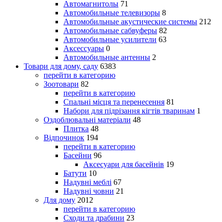
Автомагнитолы
71
Автомобильные телевизоры
8
Автомобильные акустические системы
212
Автомобильные сабвуферы
82
Автомобильные усилители
63
Аксессуары
0
Автомобильные антенны
2
Товари для дому, саду
6383
перейти в категорию
Зоотовари
82
перейти в категорию
Спальні місця та перенесення
81
Набори для підрізання кігтів тваринам
1
Оздоблювальні матеріали
48
Плитка
48
Відпочинок
194
перейти в категорию
Басейни
96
Аксесуари для басейнів
19
Батути
10
Надувні меблі
67
Надувні човни
21
Для дому
2012
перейти в категорию
Сходи та драбини
23