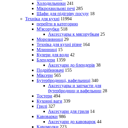
Холодильники
241
Мікрохвильові печі
285
Шафи для підігріву посуду
18
Техніка для кухні
11994
перейти в категорию
М'ясорубки
518
Аксессуары к мясорубкам
25
Морозивниці
29
Техніка для кухні різне
164
Млинниці
15
Кулери для води
42
Блендери
1359
Аксесуари до блендерів
38
Подрібнювачі
155
Міксери
565
Бутербродниці, вафельниці
340
Аксессуары и запчасти для
бутербродниц и вафельниц
28
Тостери
494
Кухонні ваги
339
Грилі
327
Аксесуари для гриля
14
Кавоварки
986
Аксесуари до кавоварок
44
Кавомолки
223