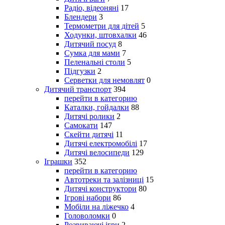
Радіо, відеоняні
17
Блендери
3
Термометри для дітей
5
Ходунки, штовхалки
46
Дитячий посуд
8
Сумка для мами
7
Пеленальні столи
5
Підгузки
2
Серветки для немовлят
0
Дитячий транспорт
394
перейти в категорию
Каталки, гойдалки
88
Дитячі ролики
2
Самокати
147
Скейти дитячі
11
Дитячі електромобілі
17
Дитячі велосипеди
129
Іграшки
352
перейти в категорию
Автотреки та залізниці
15
Дитячі конструктори
80
Ігрові набори
86
Мобіли на ліжечко
4
Головоломки
0
Розвиваючі ігри
2