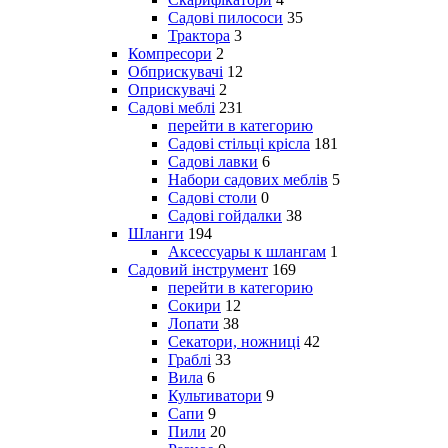
Садові пилососи
35
Трактора
3
Компресори
2
Обприскувачі
12
Оприскувачі
2
Садові меблі
231
перейти в категорию
Садові стільці крісла
181
Садові лавки
6
Набори садових меблів
5
Садові столи
0
Садові гойдалки
38
Шланги
194
Аксессуары к шлангам
1
Садовий інструмент
169
перейти в категорию
Сокири
12
Лопати
38
Секатори, ножниці
42
Граблі
33
Вила
6
Культиватори
9
Сапи
9
Пили
20