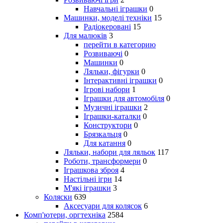
Навчальні іграшки
0
Машинки, моделі техніки
15
Радіокеровані
15
Для малюків
3
перейти в категорию
Розвиваючі
0
Машинки
0
Ляльки, фігурки
0
Інтерактивні іграшки
0
Ігрові набори
1
Іграшки для автомобіля
0
Музичні іграшки
2
Іграшки-каталки
0
Конструктори
0
Брязкальця
0
Для катання
0
Ляльки, набори для ляльок
117
Роботи, трансформери
0
Іграшкова зброя
4
Настільні ігри
14
М'які іграшки
3
Коляски
639
Аксесуари для колясок
6
Комп'ютери, оргтехніка
2584