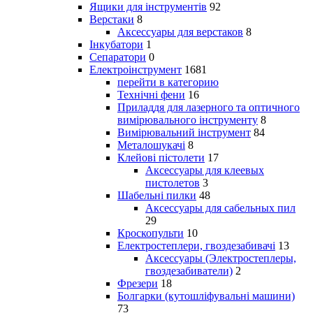
Ящики для інструментів
92
Верстаки
8
Аксессуары для верстаков
8
Інкубатори
1
Сепаратори
0
Електроінструмент
1681
перейти в категорию
Технічні фени
16
Приладдя для лазерного та оптичного
вимірювального інструменту
8
Вимірювальний інструмент
84
Металошукачі
8
Клейові пістолети
17
Аксессуары для клеевых
пистолетов
3
Шабельні пилки
48
Аксессуары для сабельных пил
29
Кроскопульти
10
Електростеплери, гвоздезабивачі
13
Аксессуары (Электростеплеры,
гвоздезабиватели)
2
Фрезери
18
Болгарки (кутошліфувальні машини)
73