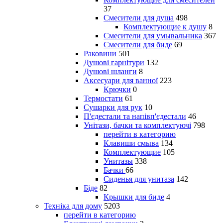
37
Смесители для душа
498
Комплектующие к душу
8
Смесители для умывальника
367
Смесители для биде
69
Раковини
501
Душові гарнітури
132
Душові шланги
8
Аксесуари для ванної
223
Крючки
0
Термостати
61
Сушарки для рук
10
П'єдестали та напівп'єдестали
46
Унітази, бачки та комплектуючі
798
перейти в категорию
Клавиши смыва
134
Комплектующие
105
Унитазы
338
Бачки
66
Сиденья для унитаза
142
Біде
82
Крышки для биде
4
Техніка для дому
5203
перейти в категорию