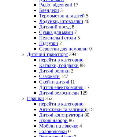
Радіо, відеоняні
17
Блендери
3
Термометри для дітей
5
Ходунки, штовхалки
46
Дитячий посуд
8
Сумка для мами
7
Пеленальні столи
5
Підгузки
2
Серветки для немовлят
0
Дитячий транспорт
394
перейти в категорию
Каталки, гойдалки
88
Дитячі ролики
2
Самокати
147
Скейти дитячі
11
Дитячі електромобілі
17
Дитячі велосипеди
129
Іграшки
352
перейти в категорию
Автотреки та залізниці
15
Дитячі конструктори
80
Ігрові набори
86
Мобіли на ліжечко
4
Головоломки
0
Розвиваючі ігри
2