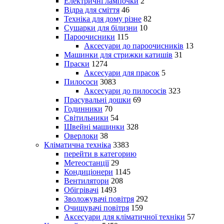
Електричні лампочки
2
Відра для сміття
46
Техніка для дому різне
82
Сушарки для білизни
10
Пароочисники
115
Аксесуари до пароочисників
13
Машинки для стрижки катишів
31
Праски
1274
Аксесуари для прасок
5
Пилососи
3083
Аксесуари до пилососів
323
Прасувальні дошки
69
Годинники
70
Світильники
54
Швейні машинки
328
Оверлоки
38
Кліматична техніка
3383
перейти в категорию
Метеостанції
29
Кондиціонери
1145
Вентилятори
208
Обігрівачі
1493
Зволожувачі повітря
292
Очищувачі повітря
159
Аксесуари для кліматичної техніки
57