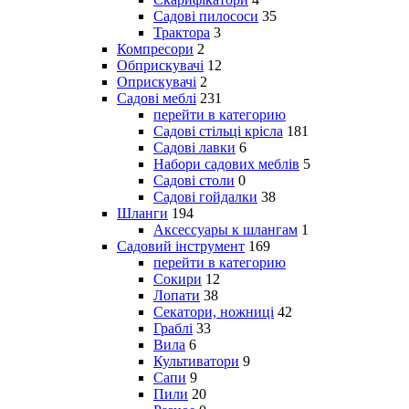
Садові пилососи
35
Трактора
3
Компресори
2
Обприскувачі
12
Оприскувачі
2
Садові меблі
231
перейти в категорию
Садові стільці крісла
181
Садові лавки
6
Набори садових меблів
5
Садові столи
0
Садові гойдалки
38
Шланги
194
Аксессуары к шлангам
1
Садовий інструмент
169
перейти в категорию
Сокири
12
Лопати
38
Секатори, ножниці
42
Граблі
33
Вила
6
Культиватори
9
Сапи
9
Пили
20