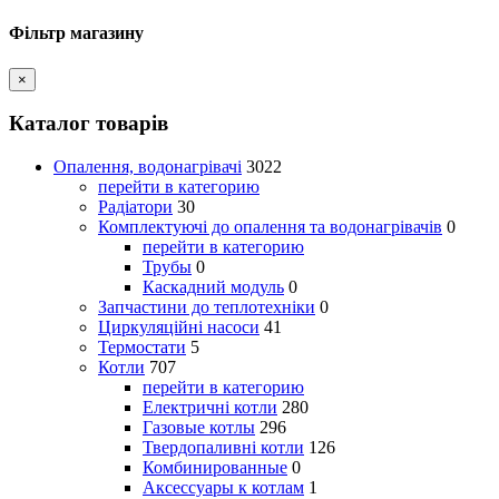
Фільтр магазину
×
Каталог товарів
Опалення, водонагрівачі
3022
перейти в категорию
Радіатори
30
Комплектуючі до опалення та водонагрівачів
0
перейти в категорию
Трубы
0
Каскадний модуль
0
Запчастини до теплотехніки
0
Циркуляційні насоси
41
Термостати
5
Котли
707
перейти в категорию
Електричні котли
280
Газовые котлы
296
Твердопаливні котли
126
Комбинированные
0
Аксессуары к котлам
1