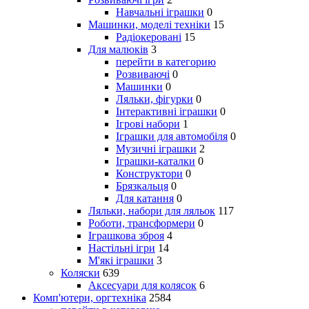
Навчальні іграшки
0
Машинки, моделі техніки
15
Радіокеровані
15
Для малюків
3
перейти в категорию
Розвиваючі
0
Машинки
0
Ляльки, фігурки
0
Інтерактивні іграшки
0
Ігрові набори
1
Іграшки для автомобіля
0
Музичні іграшки
2
Іграшки-каталки
0
Конструктори
0
Брязкальця
0
Для катання
0
Ляльки, набори для ляльок
117
Роботи, трансформери
0
Іграшкова зброя
4
Настільні ігри
14
М'які іграшки
3
Коляски
639
Аксесуари для колясок
6
Комп'ютери, оргтехніка
2584