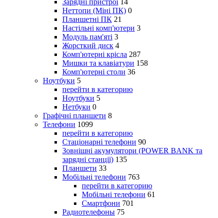
Зарядні пристрої
14
Неттопи (Міні ПК)
0
Планшетні ПК
21
Настільні комп'ютери
3
Модуль пам'яті
3
Жорсткий диск
4
Комп'ютерні крісла
287
Мишки та клавіатури
158
Комп'ютерні столи
36
Ноутбуки
5
перейти в категорию
Ноутбуки
5
Нетбуки
0
Графічні планшети
8
Телефони
1099
перейти в категорию
Стаціонарні телефони
90
Зовнішні акумулятори (POWER BANK та
зарядні станції)
135
Планшети
33
Мобільні телефони
763
перейти в категорию
Мобільні телефони
61
Смартфони
701
Радиотелефоны
75