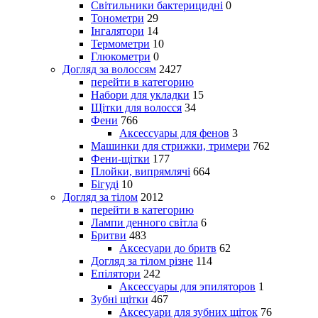
Світильники бактерицидні
0
Тонометри
29
Інгалятори
14
Термометри
10
Глюкометри
0
Догляд за волоссям
2427
перейти в категорию
Набори для укладки
15
Щітки для волосся
34
Фени
766
Аксессуары для фенов
3
Машинки для стрижки, тримери
762
Фени-щітки
177
Плойки, випрямлячі
664
Бігуді
10
Догляд за тілом
2012
перейти в категорию
Лампи денного світла
6
Бритви
483
Аксесуари до бритв
62
Догляд за тілом різне
114
Епілятори
242
Аксессуары для эпиляторов
1
Зубні щітки
467
Аксесуари для зубних щіток
76