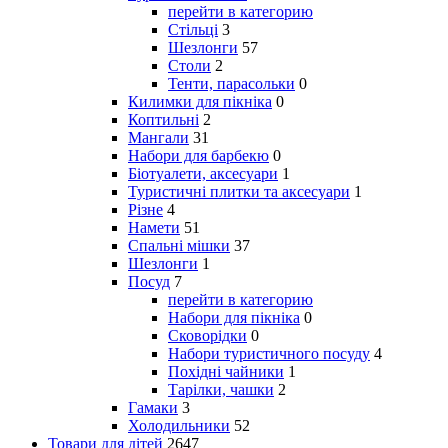
перейти в категорию
Стільці
3
Шезлонги
57
Столи
2
Тенти, парасольки
0
Килимки для пікніка
0
Коптильні
2
Мангали
31
Набори для барбекю
0
Біотуалети, аксесуари
1
Туристичні плитки та аксесуари
1
Різне
4
Намети
51
Спальні мішки
37
Шезлонги
1
Посуд
7
перейти в категорию
Набори для пікніка
0
Сковорідки
0
Набори туристичного посуду
4
Похідні чайники
1
Тарілки, чашки
2
Гамаки
3
Холодильники
52
Товари для дітей
2647