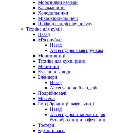
Морозильні камери
Кавомашини
Холодильники
Мікрохвильові печі
Шафи для підігріву посуду
Техніка для кухні
Назад
М'ясорубки
Назад
Аксессуары к мясорубкам
Морозивниці
Техніка для кухні різне
Млинниці
Кулери для води
Блендери
Назад
Аксесуари до блендерів
Подрібнювачі
Міксери
Бутербродниці, вафельниці
Назад
Аксессуары и запчасти для
бутербродниц и вафельниц
Тостери
Кухонні ваги