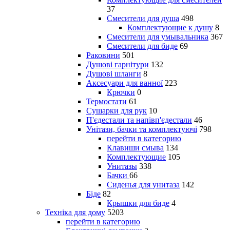
37
Смесители для душа
498
Комплектующие к душу
8
Смесители для умывальника
367
Смесители для биде
69
Раковини
501
Душові гарнітури
132
Душові шланги
8
Аксесуари для ванної
223
Крючки
0
Термостати
61
Сушарки для рук
10
П'єдестали та напівп'єдестали
46
Унітази, бачки та комплектуючі
798
перейти в категорию
Клавиши смыва
134
Комплектующие
105
Унитазы
338
Бачки
66
Сиденья для унитаза
142
Біде
82
Крышки для биде
4
Техніка для дому
5203
перейти в категорию