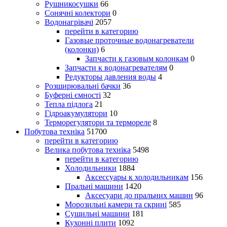
Рушникосушки
66
Сонячні колектори
0
Водонагрівачі
2057
перейти в категорию
Газовые проточные водонагреватели
(колонки)
6
Запчасти к газовым колонкам
0
Запчасти к водонагревателям
0
Редукторы давления воды
4
Розширювальні бачки
36
Буферні ємності
32
Тепла підлога
21
Гідроакумулятори
10
Терморегулятори та термореле
8
Побутова техніка
51700
перейти в категорию
Велика побутова техніка
5498
перейти в категорию
Холодильники
1884
Аксессуары к холодильникам
156
Пральні машини
1420
Аксесуари до пральних машин
96
Морозильні камери та скрині
585
Сушильні машини
181
Кухонні плити
1092