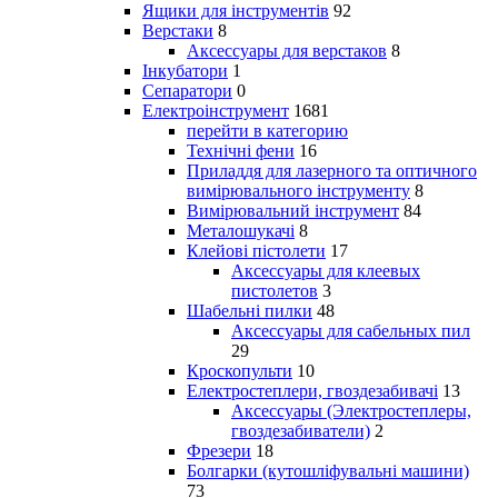
Ящики для інструментів
92
Верстаки
8
Аксессуары для верстаков
8
Інкубатори
1
Сепаратори
0
Електроінструмент
1681
перейти в категорию
Технічні фени
16
Приладдя для лазерного та оптичного
вимірювального інструменту
8
Вимірювальний інструмент
84
Металошукачі
8
Клейові пістолети
17
Аксессуары для клеевых
пистолетов
3
Шабельні пилки
48
Аксессуары для сабельных пил
29
Кроскопульти
10
Електростеплери, гвоздезабивачі
13
Аксессуары (Электростеплеры,
гвоздезабиватели)
2
Фрезери
18
Болгарки (кутошліфувальні машини)
73