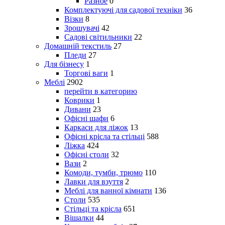
Разное
0
Комплектуючі для садової техніки
36
Візки
8
Зрошувачі
42
Садові світильники
22
Домашній текстиль
27
Пледи
27
Для бізнесу
1
Торгові ваги
1
Меблі
2902
перейти в категорию
Коврики
1
Дивани
23
Офісні шафи
6
Каркаси для ліжок
13
Офісні крісла та стільці
588
Ліжка
424
Офісні столи
32
Вази
2
Комоди, тумби, трюмо
110
Лавки для взуття
2
Меблі для ванної кімнати
136
Столи
535
Стільці та крісла
651
Вішалки
44