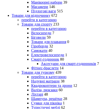
Манікюрні набори
39
Масажери
146
Підлогові ваги
515
Товари для відпочинку
672
перейти в категорию
Товари для спорту
233
перейти в категорию
Велосипеди
7
Біговели
59
Товари для плавання
0
Гіроборди
32
Самокати
40
Електровелосипеди
1
Смарт-годинник
80
Аксесуари для смарт-годинників
7
Фітнес-браслети
14
Товари для туризму
439
перейти в категорию
Надувні матраци
38
Квадрокоптери та дрони
12
Валіза, рюкзаки
60
Ліхтарі
48
Шампура, решітки
28
Сумки для пікніка
1
Туристичні меблі
62