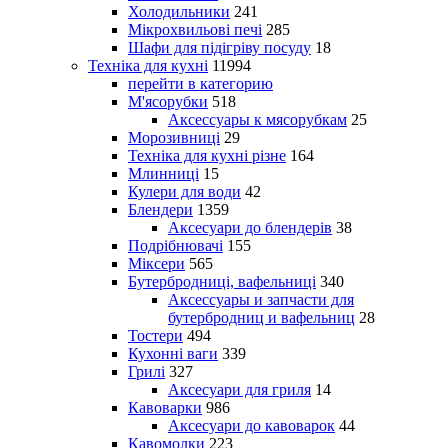
Холодильники
241
Мікрохвильові печі
285
Шафи для підігріву посуду
18
Техніка для кухні
11994
перейти в категорию
М'ясорубки
518
Аксессуары к мясорубкам
25
Морозивниці
29
Техніка для кухні різне
164
Млинниці
15
Кулери для води
42
Блендери
1359
Аксесуари до блендерів
38
Подрібнювачі
155
Міксери
565
Бутербродниці, вафельниці
340
Аксессуары и запчасти для
бутербродниц и вафельниц
28
Тостери
494
Кухонні ваги
339
Грилі
327
Аксесуари для гриля
14
Кавоварки
986
Аксесуари до кавоварок
44
Кавомолки
223