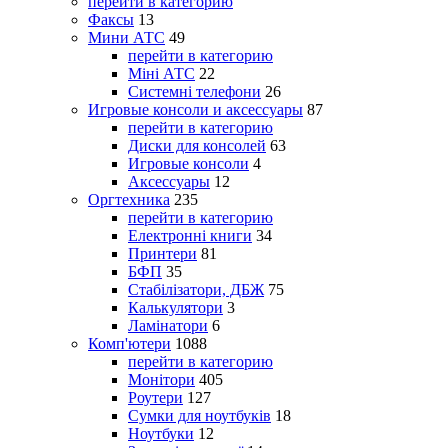
перейти в категорию
Факсы
13
Мини АТС
49
перейти в категорию
Міні АТС
22
Системні телефони
26
Игровые консоли и аксессуары
87
перейти в категорию
Диски для консолей
63
Игровые консоли
4
Аксессуары
12
Оргтехника
235
перейти в категорию
Електронні книги
34
Принтери
81
БФП
35
Стабілізатори, ДБЖ
75
Калькулятори
3
Ламінатори
6
Комп'ютери
1088
перейти в категорию
Монітори
405
Роутери
127
Сумки для ноутбуків
18
Ноутбуки
12