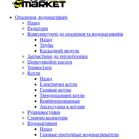
Опалення, водонагрівачі
Назад
Радіатори
Комплектуючі до опалення та водонагрівачів
Назад
Трубы
Каскадний модуль
Запчастини до теплотехніки
Циркуляційні насоси
Термостати
Котли
Назад
Електричні котли
Газовые котлы
Твердопаливні котли
Комбинированные
Аксессуары к котлам
Рушникосушки
Сонячні колектори
Водонагрівачі
Назад
Газовые проточные водонагреватели