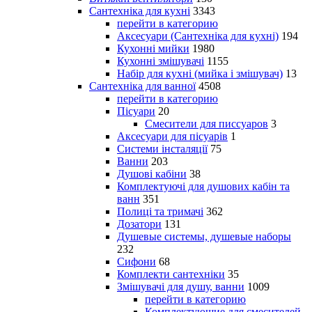
Сантехніка для кухні
3343
перейти в категорию
Аксесуари (Сантехніка для кухні)
194
Кухонні мийки
1980
Кухонні змішувачі
1155
Набір для кухні (мийка і змішувач)
13
Сантехніка для ванної
4508
перейти в категорию
Пісуари
20
Смесители для писсуаров
3
Аксесуари для пісуарів
1
Системи інсталяції
75
Ванни
203
Душові кабіни
38
Комплектуючі для душових кабін та
ванн
351
Полиці та тримачі
362
Дозатори
131
Душевые системы, душевые наборы
232
Сифони
68
Комплекти сантехніки
35
Змішувачі для душу, ванни
1009
перейти в категорию
Комплектующие для смесителей