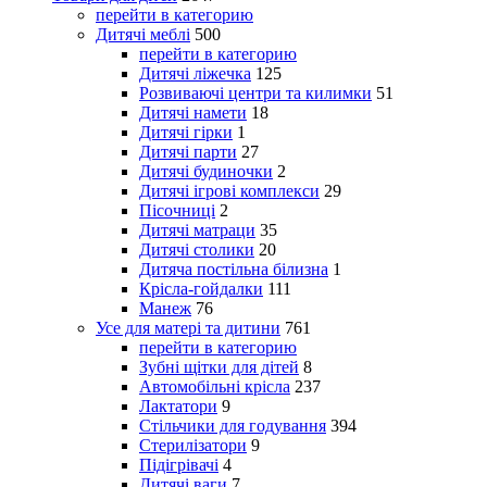
перейти в категорию
Дитячі меблі
500
перейти в категорию
Дитячі ліжечка
125
Розвиваючі центри та килимки
51
Дитячі намети
18
Дитячі гірки
1
Дитячі парти
27
Дитячі будиночки
2
Дитячі ігрові комплекси
29
Пісочниці
2
Дитячі матраци
35
Дитячі столики
20
Дитяча постільна білизна
1
Крісла-гойдалки
111
Манеж
76
Усе для матері та дитини
761
перейти в категорию
Зубні щітки для дітей
8
Автомобільні крісла
237
Лактатори
9
Стільчики для годування
394
Стерилізатори
9
Підігрівачі
4
Дитячі ваги
7