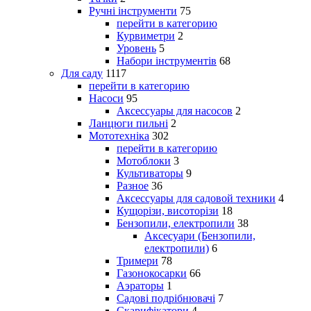
Ручні інструменти
75
перейти в категорию
Курвиметри
2
Уровень
5
Набори інструментів
68
Для саду
1117
перейти в категорию
Насоси
95
Аксессуары для насосов
2
Ланцюги пильні
2
Мототехніка
302
перейти в категорию
Мотоблоки
3
Культиваторы
9
Разное
36
Аксессуары для садовой техники
4
Кущорізи, висоторізи
18
Бензопили, електропили
38
Аксесуари (Бензопили,
електропили)
6
Тримери
78
Газонокосарки
66
Аэраторы
1
Садові подрібнювачі
7
Скарифікатори
4