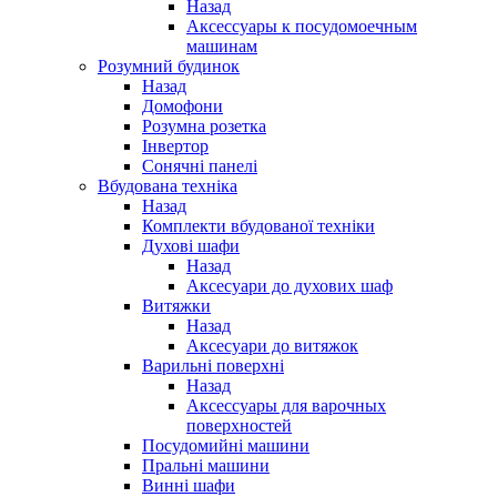
Назад
Аксессуары к посудомоечным
машинам
Розумний будинок
Назад
Домофони
Розумна розетка
Інвертор
Сонячні панелі
Вбудована техніка
Назад
Комплекти вбудованої техніки
Духові шафи
Назад
Аксесуари до духових шаф
Витяжки
Назад
Аксесуари до витяжок
Варильні поверхні
Назад
Аксессуары для варочных
поверхностей
Посудомийні машини
Пральні машини
Винні шафи