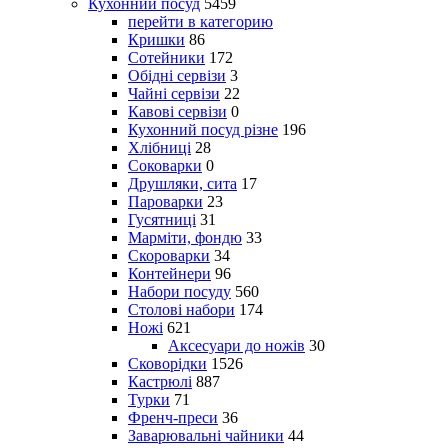
Кухонний посуд
5459
перейти в категорию
Кришки
86
Сотейники
172
Обідні сервізи
3
Чайні сервізи
22
Кавові сервізи
0
Кухонний посуд різне
196
Хлібниці
28
Соковарки
0
Друшляки, сита
17
Пароварки
23
Гусятниці
31
Марміти, фондю
33
Скороварки
34
Контейнери
96
Набори посуду
560
Столові набори
174
Ножі
621
Аксесуари до ножів
30
Сковорідки
1526
Кастрюлі
887
Турки
71
Френч-преси
36
Заварювальні чайники
44