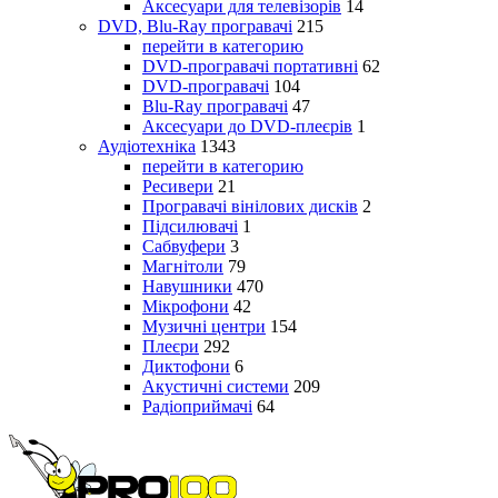
Аксесуари для телевізорів
14
DVD, Blu-Ray програвачі
215
перейти в категорию
DVD-програвачі портативні
62
DVD-програвачі
104
Blu-Ray програвачі
47
Аксесуари до DVD-плеєрів
1
Аудіотехніка
1343
перейти в категорию
Ресивери
21
Програвачі вінілових дисків
2
Підсилювачі
1
Сабвуфери
3
Магнітоли
79
Навушники
470
Мікрофони
42
Музичні центри
154
Плеєри
292
Диктофони
6
Акустичні системи
209
Радіоприймачі
64