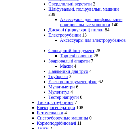
Свердлильні верстати
2
Шліфувальні, полірувальні машини
239
Аксессуары для шлифовальные,
полировальные машинки
140
Дискові (циркулярні) пилки
84
Електрорубанки
13
Аксессуары для электрорубанков
1
Слюсарний інструмент
28
Торцеві головки
28
Зварювальні апарати
7
Маски
4
Паяльники для труб
4
Труборізи
3
Електроінструмент різне
62
Мультиметри
6
Мультитул
4
Тестер напруги
0
Тиски, струбцины
7
Електрогенератори
108
Бетомешалки
4
Снегоуборочные машины
0
Кормоподрібнювачі
11
Тачки
2