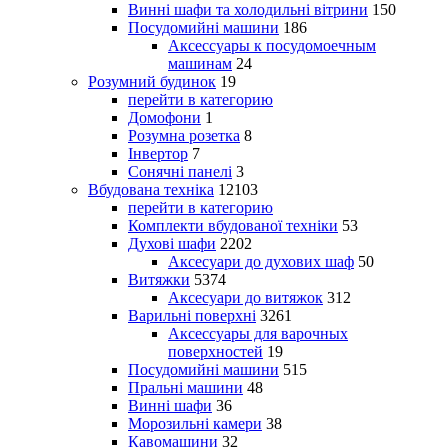
Винні шафи та холодильні вітрини
150
Посудомийні машини
186
Аксессуары к посудомоечным
машинам
24
Розумний будинок
19
перейти в категорию
Домофони
1
Розумна розетка
8
Інвертор
7
Сонячні панелі
3
Вбудована техніка
12103
перейти в категорию
Комплекти вбудованої техніки
53
Духові шафи
2202
Аксесуари до духових шаф
50
Витяжки
5374
Аксесуари до витяжок
312
Варильні поверхні
3261
Аксессуары для варочных
поверхностей
19
Посудомийні машини
515
Пральні машини
48
Винні шафи
36
Морозильні камери
38
Кавомашини
32