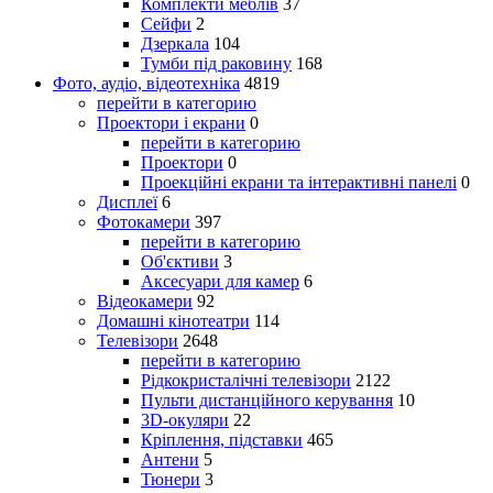
Комплекти меблів
37
Сейфи
2
Дзеркала
104
Тумби під раковину
168
Фото, аудіо, відеотехніка
4819
перейти в категорию
Проектори і екрани
0
перейти в категорию
Проектори
0
Проекційні екрани та інтерактивні панелі
0
Дисплеї
6
Фотокамери
397
перейти в категорию
Об'єктиви
3
Аксесуари для камер
6
Відеокамери
92
Домашні кінотеатри
114
Телевізори
2648
перейти в категорию
Рідкокристалічні телевізори
2122
Пульти дистанційного керування
10
3D-окуляри
22
Кріплення, підставки
465
Антени
5
Тюнери
3