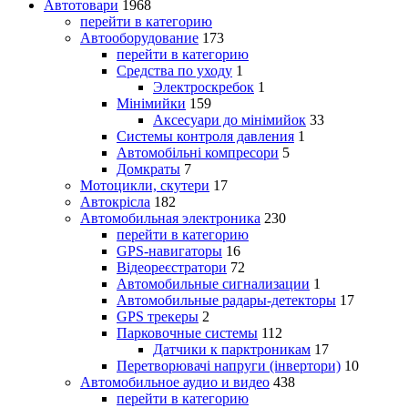
Автотовари
1968
перейти в категорию
Автооборудование
173
перейти в категорию
Средства по уходу
1
Электроскребок
1
Мінімийки
159
Аксесуари до мінімийок
33
Системы контроля давления
1
Автомобільні компресори
5
Домкраты
7
Мотоцикли, скутери
17
Автокрісла
182
Автомобильная электроника
230
перейти в категорию
GPS-навигаторы
16
Відеореєстратори
72
Автомобильные сигнализации
1
Автомобильные радары-детекторы
17
GPS трекеры
2
Парковочные системы
112
Датчики к парктроникам
17
Перетворювачі напруги (інвертори)
10
Автомобильное аудио и видео
438
перейти в категорию