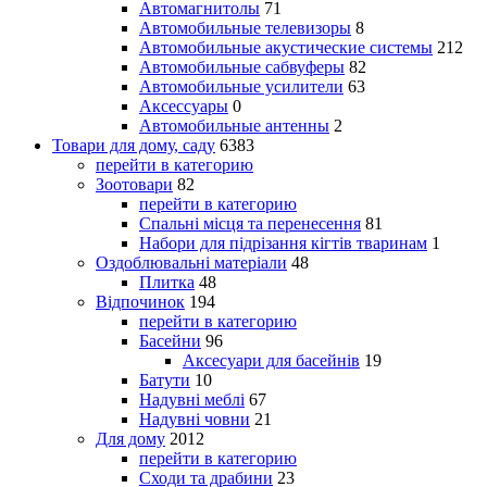
Автомагнитолы
71
Автомобильные телевизоры
8
Автомобильные акустические системы
212
Автомобильные сабвуферы
82
Автомобильные усилители
63
Аксессуары
0
Автомобильные антенны
2
Товари для дому, саду
6383
перейти в категорию
Зоотовари
82
перейти в категорию
Спальні місця та перенесення
81
Набори для підрізання кігтів тваринам
1
Оздоблювальні матеріали
48
Плитка
48
Відпочинок
194
перейти в категорию
Басейни
96
Аксесуари для басейнів
19
Батути
10
Надувні меблі
67
Надувні човни
21
Для дому
2012
перейти в категорию
Сходи та драбини
23