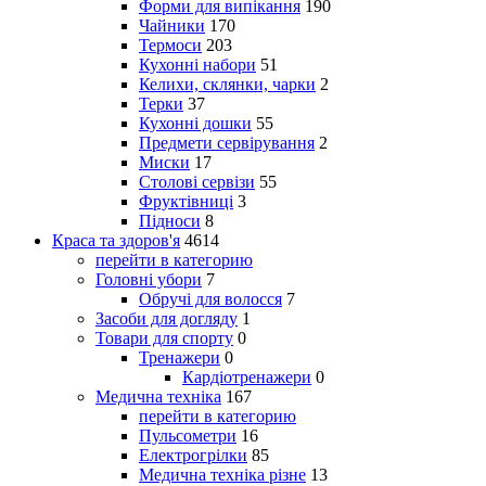
Форми для випікання
190
Чайники
170
Термоси
203
Кухонні набори
51
Келихи, склянки, чарки
2
Терки
37
Кухонні дошки
55
Предмети сервірування
2
Миски
17
Столові сервізи
55
Фруктівниці
3
Підноси
8
Краса та здоров'я
4614
перейти в категорию
Головні убори
7
Обручі для волосся
7
Засоби для догляду
1
Товари для спорту
0
Тренажери
0
Кардіотренажери
0
Медична техніка
167
перейти в категорию
Пульсометри
16
Електрогрілки
85
Медична техніка різне
13