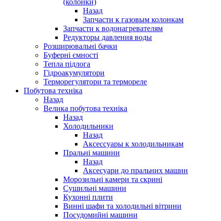
(колонки)
Назад
Запчасти к газовым колонкам
Запчасти к водонагревателям
Редукторы давления воды
Розширювальні бачки
Буферні ємності
Тепла підлога
Гідроакумулятори
Терморегулятори та термореле
Побутова техніка
Назад
Велика побутова техніка
Назад
Холодильники
Назад
Аксессуары к холодильникам
Пральні машини
Назад
Аксесуари до пральних машин
Морозильні камери та скрині
Сушильні машини
Кухонні плити
Винні шафи та холодильні вітрини
Посудомийні машини