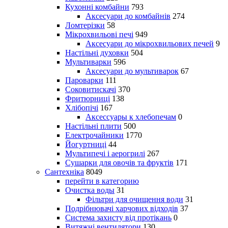
Кухонні комбайни
793
Аксесуари до комбайнів
274
Ломтерізки
58
Мікрохвильові печі
949
Аксесуари до мікрохвильових печей
9
Настільні духовки
504
Мультиварки
596
Аксесуари до мультиварок
67
Пароварки
111
Соковитискачі
370
Фритюрниці
138
Хлібопічі
167
Аксессуары к хлебопечам
0
Настільні плити
500
Електрочайники
1770
Йогуртниці
44
Мультипечі і аерогрилі
267
Сушарки для овочів та фруктів
171
Сантехніка
8049
перейти в категорию
Очистка воды
31
Фільтри для очищення води
31
Подрібнювачі харчових відходів
37
Система захисту від протікань
0
Витяжні вентилятори
130