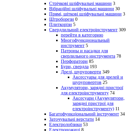
Стрічкові шліфувальні машини
3
Вібраційні шліфувальні машини
30
Прямі, щіткові шліфувальні машини
3
Штроборези
0
Плиткорізи
5
Свердлильний електроінструмент
309
перейти в категорию
Многофункциональный
инструмент
5
Патроны и насадки для
сверлильного инструмента
78
Перфоратори
85
Бури, свердла
193
Дрелі, шуруповерти
349
Аксессуары для дрелей и
шуруповертов
25
Акумулятори, зарядні пристрої
для електроінструменту
74
Аксесуари (Акумулятори,
зарядні пристрої для
електроінструменту)
11
Багатофункціональний інструмент
34
Заточувальні верстати
14
Електролобзики
53
Електроножиці
8