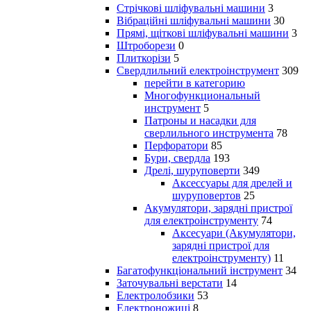
Стрічкові шліфувальні машини
3
Вібраційні шліфувальні машини
30
Прямі, щіткові шліфувальні машини
3
Штроборези
0
Плиткорізи
5
Свердлильний електроінструмент
309
перейти в категорию
Многофункциональный
инструмент
5
Патроны и насадки для
сверлильного инструмента
78
Перфоратори
85
Бури, свердла
193
Дрелі, шуруповерти
349
Аксессуары для дрелей и
шуруповертов
25
Акумулятори, зарядні пристрої
для електроінструменту
74
Аксесуари (Акумулятори,
зарядні пристрої для
електроінструменту)
11
Багатофункціональний інструмент
34
Заточувальні верстати
14
Електролобзики
53
Електроножиці
8