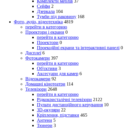
Комплекти меблів
37
Сейфи
2
Дзеркала
104
Тумби під раковину
168
Фото, аудіо, відеотехніка
4819
перейти в категорию
Проектори і екрани
0
перейти в категорию
Проектори
0
Проекційні екрани та інтерактивні панелі
0
Дисплеї
6
Фотокамери
397
перейти в категорию
Об'єктиви
3
Аксесуари для камер
6
Відеокамери
92
Домашні кінотеатри
114
Телевізори
2648
перейти в категорию
Рідкокристалічні телевізори
2122
Пульти дистанційного керування
10
3D-окуляри
22
Кріплення, підставки
465
Антени
5
Тюнери
3