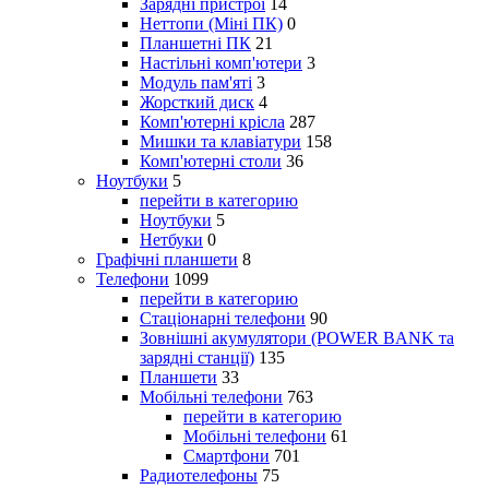
Зарядні пристрої
14
Неттопи (Міні ПК)
0
Планшетні ПК
21
Настільні комп'ютери
3
Модуль пам'яті
3
Жорсткий диск
4
Комп'ютерні крісла
287
Мишки та клавіатури
158
Комп'ютерні столи
36
Ноутбуки
5
перейти в категорию
Ноутбуки
5
Нетбуки
0
Графічні планшети
8
Телефони
1099
перейти в категорию
Стаціонарні телефони
90
Зовнішні акумулятори (POWER BANK та
зарядні станції)
135
Планшети
33
Мобільні телефони
763
перейти в категорию
Мобільні телефони
61
Смартфони
701
Радиотелефоны
75