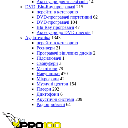
Аксесуари для телевізорів
14
DVD, Blu-Ray програвачі
215
перейти в категорию
DVD-програвачі портативні
62
DVD-програвачі
104
Blu-Ray програвачі
47
Аксесуари до DVD-плеєрів
1
Аудіотехніка
1343
перейти в категорию
Ресивери
21
Програвачі вінілових дисків
2
Підсилювачі
1
Сабвуфери
3
Магнітоли
79
Навушники
470
Мікрофони
42
Музичні центри
154
Плеєри
292
Диктофони
6
Акустичні системи
209
Радіоприймачі
64