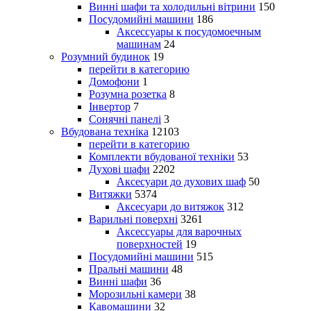
Винні шафи та холодильні вітрини
150
Посудомийні машини
186
Аксессуары к посудомоечным
машинам
24
Розумний будинок
19
перейти в категорию
Домофони
1
Розумна розетка
8
Інвертор
7
Сонячні панелі
3
Вбудована техніка
12103
перейти в категорию
Комплекти вбудованої техніки
53
Духові шафи
2202
Аксесуари до духових шаф
50
Витяжки
5374
Аксесуари до витяжок
312
Варильні поверхні
3261
Аксессуары для варочных
поверхностей
19
Посудомийні машини
515
Пральні машини
48
Винні шафи
36
Морозильні камери
38
Кавомашини
32