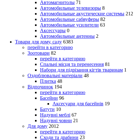
Автомагнитолы
71
Автомобильные телевизоры
8
Автомобильные акустические системы
212
Автомобильные сабвуферы
82
Автомобильные усилители
63
Аксессуары
0
Автомобильные антенны
2
Товари для дому, саду
6383
перейти в категорию
Зоотовари
82
перейти в категорию
Спальні місця та перенесення
81
Набори для підрізання кігтів тваринам
1
Оздоблювальні матеріали
48
Плитка
48
Відпочинок
194
перейти в категорию
Басейни
96
Аксесуари для басейнів
19
Батути
10
Надувні меблі
67
Надувні човни
21
Для дому
2012
перейти в категорию
Сходи та драбини
23