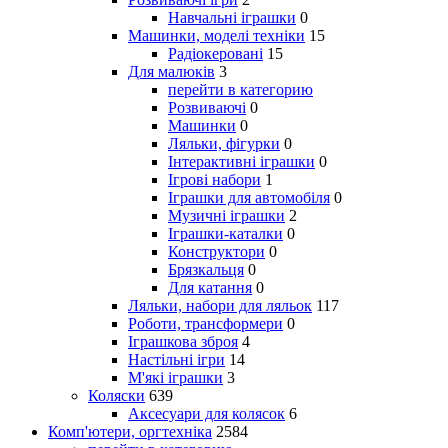
Навчальні іграшки
0
Машинки, моделі техніки
15
Радіокеровані
15
Для малюків
3
перейти в категорию
Розвиваючі
0
Машинки
0
Ляльки, фігурки
0
Інтерактивні іграшки
0
Ігрові набори
1
Іграшки для автомобіля
0
Музичні іграшки
2
Іграшки-каталки
0
Конструктори
0
Брязкальця
0
Для катання
0
Ляльки, набори для ляльок
117
Роботи, трансформери
0
Іграшкова зброя
4
Настільні ігри
14
М'які іграшки
3
Коляски
639
Аксесуари для колясок
6
Комп'ютери, оргтехніка
2584