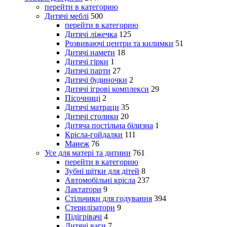
перейти в категорию
Дитячі меблі
500
перейти в категорию
Дитячі ліжечка
125
Розвиваючі центри та килимки
51
Дитячі намети
18
Дитячі гірки
1
Дитячі парти
27
Дитячі будиночки
2
Дитячі ігрові комплекси
29
Пісочниці
2
Дитячі матраци
35
Дитячі столики
20
Дитяча постільна білизна
1
Крісла-гойдалки
111
Манеж
76
Усе для матері та дитини
761
перейти в категорию
Зубні щітки для дітей
8
Автомобільні крісла
237
Лактатори
9
Стільчики для годування
394
Стерилізатори
9
Підігрівачі
4
Дитячі ваги
7