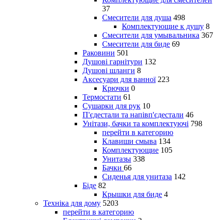
37
Смесители для душа
498
Комплектующие к душу
8
Смесители для умывальника
367
Смесители для биде
69
Раковини
501
Душові гарнітури
132
Душові шланги
8
Аксесуари для ванної
223
Крючки
0
Термостати
61
Сушарки для рук
10
П'єдестали та напівп'єдестали
46
Унітази, бачки та комплектуючі
798
перейти в категорию
Клавиши смыва
134
Комплектующие
105
Унитазы
338
Бачки
66
Сиденья для унитаза
142
Біде
82
Крышки для биде
4
Техніка для дому
5203
перейти в категорию