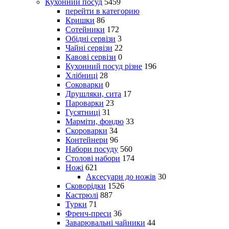
Кухонний посуд
5459
перейти в категорию
Кришки
86
Сотейники
172
Обідні сервізи
3
Чайні сервізи
22
Кавові сервізи
0
Кухонний посуд різне
196
Хлібниці
28
Соковарки
0
Друшляки, сита
17
Пароварки
23
Гусятниці
31
Марміти, фондю
33
Скороварки
34
Контейнери
96
Набори посуду
560
Столові набори
174
Ножі
621
Аксесуари до ножів
30
Сковорідки
1526
Кастрюлі
887
Турки
71
Френч-преси
36
Заварювальні чайники
44