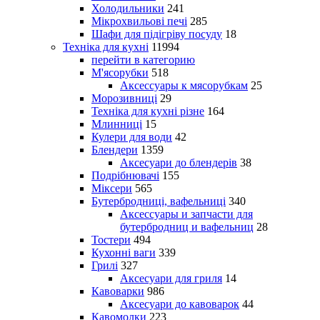
Холодильники
241
Мікрохвильові печі
285
Шафи для підігріву посуду
18
Техніка для кухні
11994
перейти в категорию
М'ясорубки
518
Аксессуары к мясорубкам
25
Морозивниці
29
Техніка для кухні різне
164
Млинниці
15
Кулери для води
42
Блендери
1359
Аксесуари до блендерів
38
Подрібнювачі
155
Міксери
565
Бутербродниці, вафельниці
340
Аксессуары и запчасти для
бутербродниц и вафельниц
28
Тостери
494
Кухонні ваги
339
Грилі
327
Аксесуари для гриля
14
Кавоварки
986
Аксесуари до кавоварок
44
Кавомолки
223