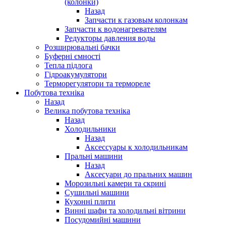
(колонки)
Назад
Запчасти к газовым колонкам
Запчасти к водонагревателям
Редукторы давления воды
Розширювальні бачки
Буферні ємності
Тепла підлога
Гідроакумулятори
Терморегулятори та термореле
Побутова техніка
Назад
Велика побутова техніка
Назад
Холодильники
Назад
Аксессуары к холодильникам
Пральні машини
Назад
Аксесуари до пральних машин
Морозильні камери та скрині
Сушильні машини
Кухонні плити
Винні шафи та холодильні вітрини
Посудомийні машини