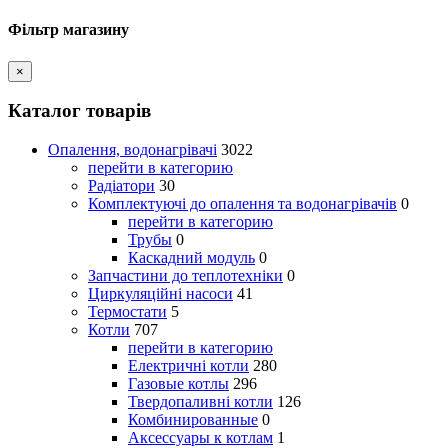
Фільтр магазину
×
Каталог товарів
Опалення, водонагрівачі
3022
перейти в категорию
Радіатори
30
Комплектуючі до опалення та водонагрівачів
0
перейти в категорию
Трубы
0
Каскадний модуль
0
Запчастини до теплотехніки
0
Циркуляційні насоси
41
Термостати
5
Котли
707
перейти в категорию
Електричні котли
280
Газовые котлы
296
Твердопаливні котли
126
Комбинированные
0
Аксессуары к котлам
1