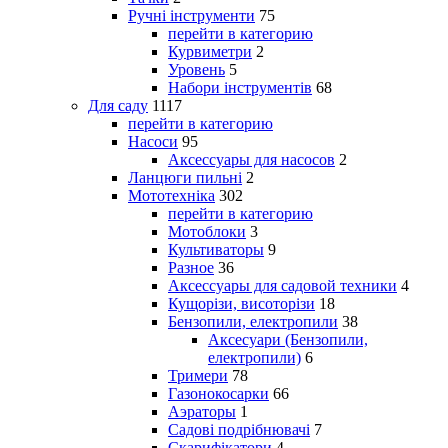
Ручні інструменти
75
перейти в категорию
Курвиметри
2
Уровень
5
Набори інструментів
68
Для саду
1117
перейти в категорию
Насоси
95
Аксессуары для насосов
2
Ланцюги пильні
2
Мототехніка
302
перейти в категорию
Мотоблоки
3
Культиваторы
9
Разное
36
Аксессуары для садовой техники
4
Кущорізи, висоторізи
18
Бензопили, електропили
38
Аксесуари (Бензопили,
електропили)
6
Тримери
78
Газонокосарки
66
Аэраторы
1
Садові подрібнювачі
7
Скарифікатори
4