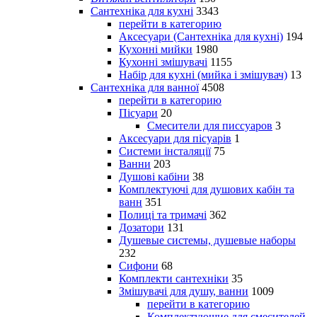
Сантехніка для кухні
3343
перейти в категорию
Аксесуари (Сантехніка для кухні)
194
Кухонні мийки
1980
Кухонні змішувачі
1155
Набір для кухні (мийка і змішувач)
13
Сантехніка для ванної
4508
перейти в категорию
Пісуари
20
Смесители для писсуаров
3
Аксесуари для пісуарів
1
Системи інсталяції
75
Ванни
203
Душові кабіни
38
Комплектуючі для душових кабін та
ванн
351
Полиці та тримачі
362
Дозатори
131
Душевые системы, душевые наборы
232
Сифони
68
Комплекти сантехніки
35
Змішувачі для душу, ванни
1009
перейти в категорию
Комплектующие для смесителей