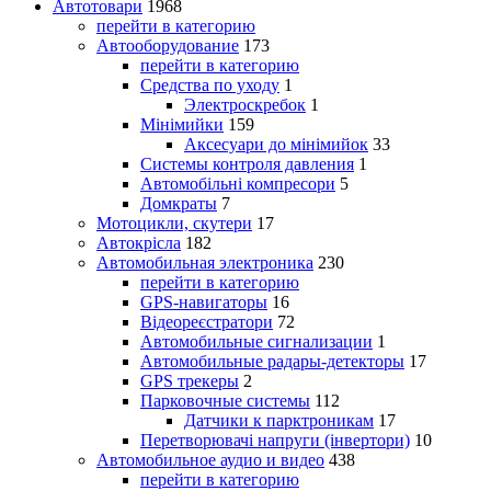
Автотовари
1968
перейти в категорию
Автооборудование
173
перейти в категорию
Средства по уходу
1
Электроскребок
1
Мінімийки
159
Аксесуари до мінімийок
33
Системы контроля давления
1
Автомобільні компресори
5
Домкраты
7
Мотоцикли, скутери
17
Автокрісла
182
Автомобильная электроника
230
перейти в категорию
GPS-навигаторы
16
Відеореєстратори
72
Автомобильные сигнализации
1
Автомобильные радары-детекторы
17
GPS трекеры
2
Парковочные системы
112
Датчики к парктроникам
17
Перетворювачі напруги (інвертори)
10
Автомобильное аудио и видео
438
перейти в категорию