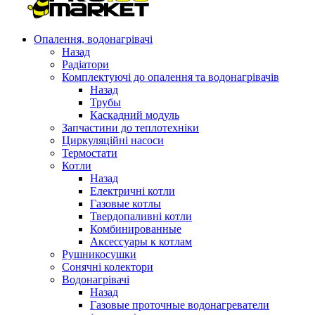
Опалення, водонагрівачі
Назад
Радіатори
Комплектуючі до опалення та водонагрівачів
Назад
Трубы
Каскадний модуль
Запчастини до теплотехніки
Циркуляційні насоси
Термостати
Котли
Назад
Електричні котли
Газовые котлы
Твердопаливні котли
Комбинированные
Аксессуары к котлам
Рушникосушки
Сонячні колектори
Водонагрівачі
Назад
Газовые проточные водонагреватели