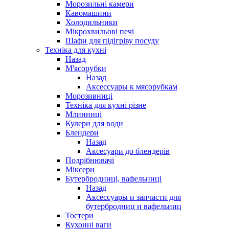
Морозильні камери
Кавомашини
Холодильники
Мікрохвильові печі
Шафи для підігріву посуду
Техніка для кухні
Назад
М'ясорубки
Назад
Аксессуары к мясорубкам
Морозивниці
Техніка для кухні різне
Млинниці
Кулери для води
Блендери
Назад
Аксесуари до блендерів
Подрібнювачі
Міксери
Бутербродниці, вафельниці
Назад
Аксессуары и запчасти для
бутербродниц и вафельниц
Тостери
Кухонні ваги