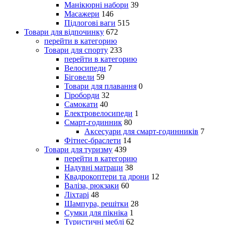
Манікюрні набори
39
Масажери
146
Підлогові ваги
515
Товари для відпочинку
672
перейти в категорию
Товари для спорту
233
перейти в категорию
Велосипеди
7
Біговели
59
Товари для плавання
0
Гіроборди
32
Самокати
40
Електровелосипеди
1
Смарт-годинник
80
Аксесуари для смарт-годинників
7
Фітнес-браслети
14
Товари для туризму
439
перейти в категорию
Надувні матраци
38
Квадрокоптери та дрони
12
Валіза, рюкзаки
60
Ліхтарі
48
Шампура, решітки
28
Сумки для пікніка
1
Туристичні меблі
62