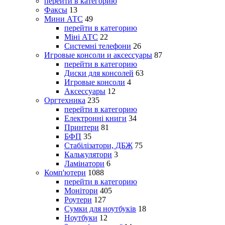
перейти в категорию
Факсы
13
Мини АТС
49
перейти в категорию
Міні АТС
22
Системні телефони
26
Игровые консоли и аксессуары
87
перейти в категорию
Диски для консолей
63
Игровые консоли
4
Аксессуары
12
Оргтехника
235
перейти в категорию
Електронні книги
34
Принтери
81
БФП
35
Стабілізатори, ДБЖ
75
Калькулятори
3
Ламінатори
6
Комп'ютери
1088
перейти в категорию
Монітори
405
Роутери
127
Сумки для ноутбуків
18
Ноутбуки
12