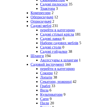
Садові пилососи
35
Трактора
3
Компресори
2
Обприскувачі
12
Оприскувачі
2
Садові меблі
231
перейти в категорию
Садові стільці крісла
181
Садові лавки
6
Набори садових меблів
5
Садові столи
0
Садові гойдалки
38
Шланги
194
Аксессуары к шлангам
1
Садовий інструмент
169
перейти в категорию
Сокири
12
Лопати
38
Секатори, ножниці
42
Граблі
33
Вила
6
Культиватори
9
Сапи
9
Пили
20