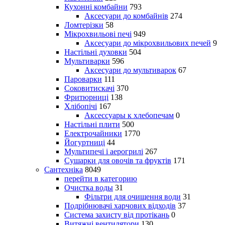
Кухонні комбайни
793
Аксесуари до комбайнів
274
Ломтерізки
58
Мікрохвильові печі
949
Аксесуари до мікрохвильових печей
9
Настільні духовки
504
Мультиварки
596
Аксесуари до мультиварок
67
Пароварки
111
Соковитискачі
370
Фритюрниці
138
Хлібопічі
167
Аксессуары к хлебопечам
0
Настільні плити
500
Електрочайники
1770
Йогуртниці
44
Мультипечі і аерогрилі
267
Сушарки для овочів та фруктів
171
Сантехніка
8049
перейти в категорию
Очистка воды
31
Фільтри для очищення води
31
Подрібнювачі харчових відходів
37
Система захисту від протікань
0
Витяжні вентилятори
130