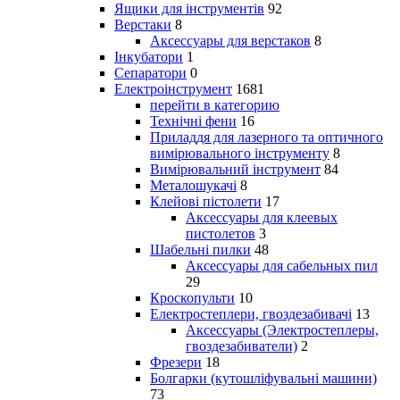
Ящики для інструментів
92
Верстаки
8
Аксессуары для верстаков
8
Інкубатори
1
Сепаратори
0
Електроінструмент
1681
перейти в категорию
Технічні фени
16
Приладдя для лазерного та оптичного
вимірювального інструменту
8
Вимірювальний інструмент
84
Металошукачі
8
Клейові пістолети
17
Аксессуары для клеевых
пистолетов
3
Шабельні пилки
48
Аксессуары для сабельных пил
29
Кроскопульти
10
Електростеплери, гвоздезабивачі
13
Аксессуары (Электростеплеры,
гвоздезабиватели)
2
Фрезери
18
Болгарки (кутошліфувальні машини)
73