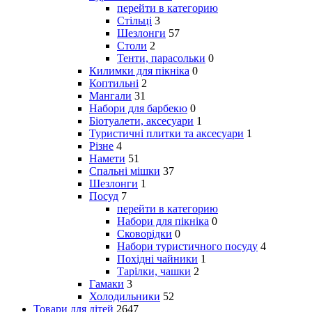
перейти в категорию
Стільці
3
Шезлонги
57
Столи
2
Тенти, парасольки
0
Килимки для пікніка
0
Коптильні
2
Мангали
31
Набори для барбекю
0
Біотуалети, аксесуари
1
Туристичні плитки та аксесуари
1
Різне
4
Намети
51
Спальні мішки
37
Шезлонги
1
Посуд
7
перейти в категорию
Набори для пікніка
0
Сковорідки
0
Набори туристичного посуду
4
Похідні чайники
1
Тарілки, чашки
2
Гамаки
3
Холодильники
52
Товари для дітей
2647