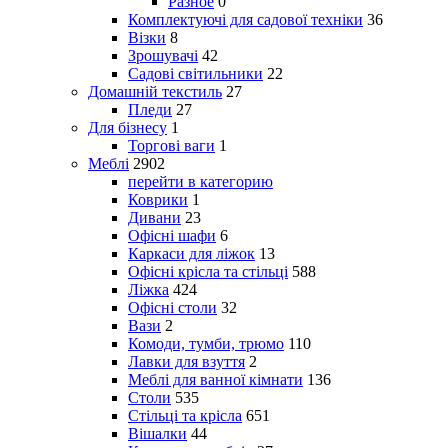
Разное
0
Комплектуючі для садової техніки
36
Візки
8
Зрошувачі
42
Садові світильники
22
Домашній текстиль
27
Пледи
27
Для бізнесу
1
Торгові ваги
1
Меблі
2902
перейти в категорию
Коврики
1
Дивани
23
Офісні шафи
6
Каркаси для ліжок
13
Офісні крісла та стільці
588
Ліжка
424
Офісні столи
32
Вази
2
Комоди, тумби, трюмо
110
Лавки для взуття
2
Меблі для ванної кімнати
136
Столи
535
Стільці та крісла
651
Вішалки
44