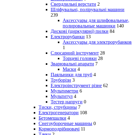
Свердлильні верстати
2
Шліфувальні, полірувальні машини
239
Аксессуары для шлифовальные,
полировальные машинки
140
Дискові (циркулярні) пилки
84
Електрорубанки
13
Аксессуары для электрорубанков
1
Слюсарний інструмент
28
Торцеві головки
28
Зварювальні апарати
7
Маски
4
Паяльники для труб
4
Труборізи
3
Електроінструмент різне
62
Мультиметри
6
Мультитул
4
Тестер напруги
0
Тиски, струбцины
7
Електрогенератори
108
Бетомешалки
4
Снегоуборочные машины
0
Кормоподрібнювачі
11
Тачки
2