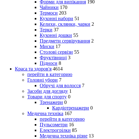
Форми для випікання
190
Чайники
170
Термоси
203
Кухонні набори
51
Келихи, склянки, чарки
2
Терки
37
Кухонні дошки
55
Предмети сервірування
2
Миски
17
Столові сервізи
55
Фруктівниці
3
Підноси
8
Краса та здоров'я
4614
перейти в категорию
Головні убори
7
Обручі для волосся
7
Засоби для догляду
1
Товари для спорту
0
Тренажери
0
Кардіотренажери
0
Медична техніка
167
перейти в категорию
Пульсометри
16
Електрогрілки
85
Медична техніка різне
13