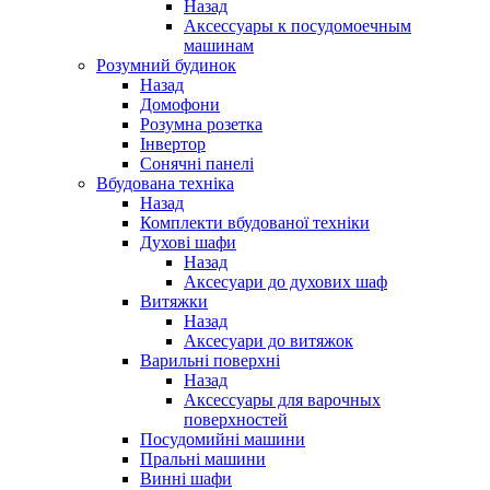
Назад
Аксессуары к посудомоечным
машинам
Розумний будинок
Назад
Домофони
Розумна розетка
Інвертор
Сонячні панелі
Вбудована техніка
Назад
Комплекти вбудованої техніки
Духові шафи
Назад
Аксесуари до духових шаф
Витяжки
Назад
Аксесуари до витяжок
Варильні поверхні
Назад
Аксессуары для варочных
поверхностей
Посудомийні машини
Пральні машини
Винні шафи