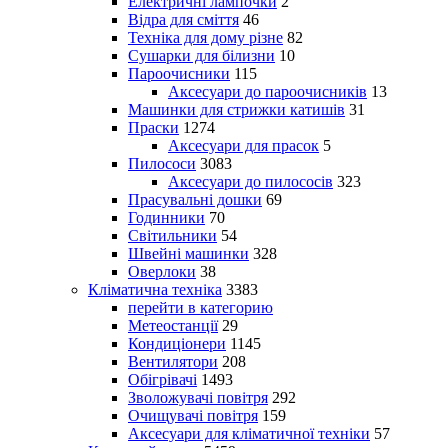
Електричні лампочки
2
Відра для сміття
46
Техніка для дому різне
82
Сушарки для білизни
10
Пароочисники
115
Аксесуари до пароочисників
13
Машинки для стрижки катишів
31
Праски
1274
Аксесуари для прасок
5
Пилососи
3083
Аксесуари до пилососів
323
Прасувальні дошки
69
Годинники
70
Світильники
54
Швейні машинки
328
Оверлоки
38
Кліматична техніка
3383
перейти в категорию
Метеостанції
29
Кондиціонери
1145
Вентилятори
208
Обігрівачі
1493
Зволожувачі повітря
292
Очищувачі повітря
159
Аксесуари для кліматичної техніки
57