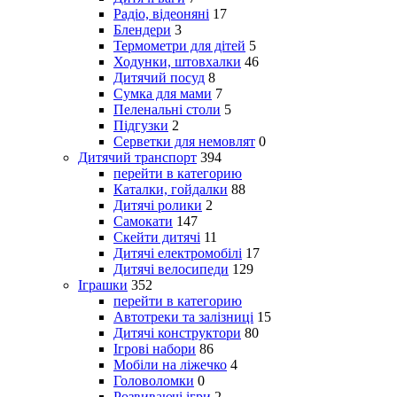
Радіо, відеоняні
17
Блендери
3
Термометри для дітей
5
Ходунки, штовхалки
46
Дитячий посуд
8
Сумка для мами
7
Пеленальні столи
5
Підгузки
2
Серветки для немовлят
0
Дитячий транспорт
394
перейти в категорию
Каталки, гойдалки
88
Дитячі ролики
2
Самокати
147
Скейти дитячі
11
Дитячі електромобілі
17
Дитячі велосипеди
129
Іграшки
352
перейти в категорию
Автотреки та залізниці
15
Дитячі конструктори
80
Ігрові набори
86
Мобіли на ліжечко
4
Головоломки
0
Розвиваючі ігри
2