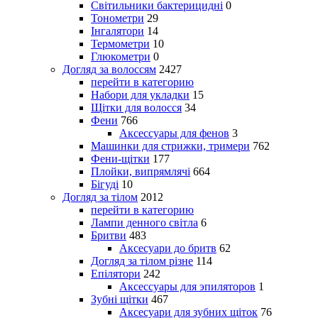
Світильники бактерицидні
0
Тонометри
29
Інгалятори
14
Термометри
10
Глюкометри
0
Догляд за волоссям
2427
перейти в категорию
Набори для укладки
15
Щітки для волосся
34
Фени
766
Аксессуары для фенов
3
Машинки для стрижки, тримери
762
Фени-щітки
177
Плойки, випрямлячі
664
Бігуді
10
Догляд за тілом
2012
перейти в категорию
Лампи денного світла
6
Бритви
483
Аксесуари до бритв
62
Догляд за тілом різне
114
Епілятори
242
Аксессуары для эпиляторов
1
Зубні щітки
467
Аксесуари для зубних щіток
76