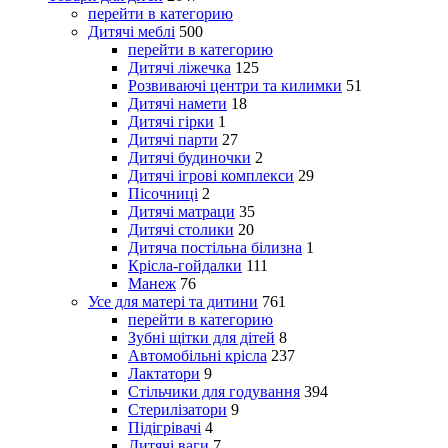
перейти в категорию
Дитячі меблі
500
перейти в категорию
Дитячі ліжечка
125
Розвиваючі центри та килимки
51
Дитячі намети
18
Дитячі гірки
1
Дитячі парти
27
Дитячі будиночки
2
Дитячі ігрові комплекси
29
Пісочниці
2
Дитячі матраци
35
Дитячі столики
20
Дитяча постільна білизна
1
Крісла-гойдалки
111
Манеж
76
Усе для матері та дитини
761
перейти в категорию
Зубні щітки для дітей
8
Автомобільні крісла
237
Лактатори
9
Стільчики для годування
394
Стерилізатори
9
Підігрівачі
4
Дитячі ваги
7