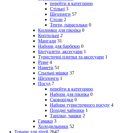
перейти в категорию
Стільці
3
Шезлонги
57
Столи
2
Тенти, парасольки
0
Килимки для пікніка
0
Коптильні
2
Мангали
31
Набори для барбекю
0
Біотуалети, аксесуари
1
Туристичні плитки та аксесуари
1
Різне
4
Намети
51
Спальні мішки
37
Шезлонги
1
Посуд
7
перейти в категорию
Набори для пікніка
0
Сковорідки
0
Набори туристичного посуду
4
Похідні чайники
1
Тарілки, чашки
2
Гамаки
3
Холодильники
52
Товари для дітей
2647