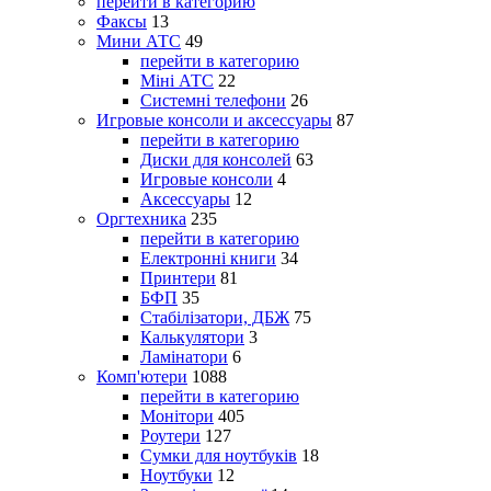
перейти в категорию
Факсы
13
Мини АТС
49
перейти в категорию
Міні АТС
22
Системні телефони
26
Игровые консоли и аксессуары
87
перейти в категорию
Диски для консолей
63
Игровые консоли
4
Аксессуары
12
Оргтехника
235
перейти в категорию
Електронні книги
34
Принтери
81
БФП
35
Стабілізатори, ДБЖ
75
Калькулятори
3
Ламінатори
6
Комп'ютери
1088
перейти в категорию
Монітори
405
Роутери
127
Сумки для ноутбуків
18
Ноутбуки
12