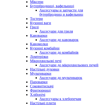
Міксери
Бутербродниці, вафельниці
Аксессуары и запчасти для
бутербродниц и вафельниц
Тостери
Кухонні ваги
Грилі
Аксесуари для гриля
Кавоварки
Аксесуари до кавоварок
Кавомолки
Кухонні комбайни
Аксесуари до комбайнів
Ломтерізки
Мікрохвильові печі
Аксесуари до мікрохвильових печей
Настільні духовки
Мультиварки
Аксесуари до мультиварок
Пароварки
Соковитискачі
Фритюрниці
Хлібопічі
Аксессуары к хлебопечам
Настільні плити