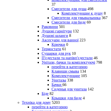
37
Смесители для душа
498
Комплектующие к душу
8
Смесители для умывальника
367
Смесители для биде
69
Раковини
501
Душові гарнітури
132
Душові шланги
8
Аксесуари для ванної
223
Крючки
0
Термостати
61
Сушарки для рук
10
П'єдестали та напівп'єдестали
46
Унітази, бачки та комплектуючі
798
перейти в категорию
Клавиши смыва
134
Комплектующие
105
Унитазы
338
Бачки
66
Сиденья для унитаза
142
Біде
82
Крышки для биде
4
Техніка для дому
5203
перейти в категорию