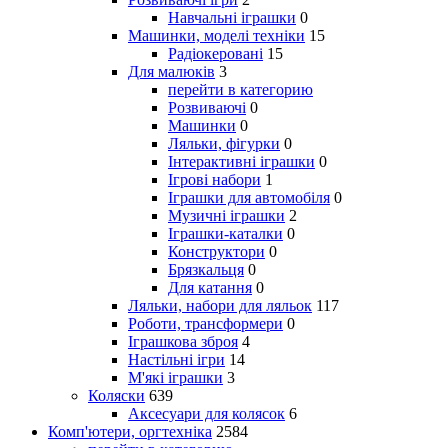
Навчальні іграшки
0
Машинки, моделі техніки
15
Радіокеровані
15
Для малюків
3
перейти в категорию
Розвиваючі
0
Машинки
0
Ляльки, фігурки
0
Інтерактивні іграшки
0
Ігрові набори
1
Іграшки для автомобіля
0
Музичні іграшки
2
Іграшки-каталки
0
Конструктори
0
Брязкальця
0
Для катання
0
Ляльки, набори для ляльок
117
Роботи, трансформери
0
Іграшкова зброя
4
Настільні ігри
14
М'які іграшки
3
Коляски
639
Аксесуари для колясок
6
Комп'ютери, оргтехніка
2584