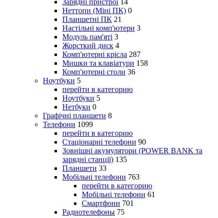
Зарядні пристрої
14
Неттопи (Міні ПК)
0
Планшетні ПК
21
Настільні комп'ютери
3
Модуль пам'яті
3
Жорсткий диск
4
Комп'ютерні крісла
287
Мишки та клавіатури
158
Комп'ютерні столи
36
Ноутбуки
5
перейти в категорию
Ноутбуки
5
Нетбуки
0
Графічні планшети
8
Телефони
1099
перейти в категорию
Стаціонарні телефони
90
Зовнішні акумулятори (POWER BANK та
зарядні станції)
135
Планшети
33
Мобільні телефони
763
перейти в категорию
Мобільні телефони
61
Смартфони
701
Радиотелефоны
75