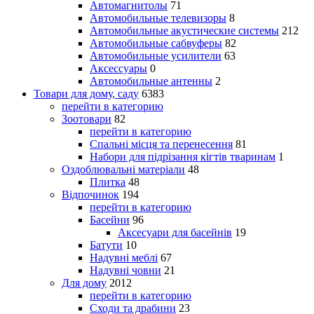
Автомагнитолы
71
Автомобильные телевизоры
8
Автомобильные акустические системы
212
Автомобильные сабвуферы
82
Автомобильные усилители
63
Аксессуары
0
Автомобильные антенны
2
Товари для дому, саду
6383
перейти в категорию
Зоотовари
82
перейти в категорию
Спальні місця та перенесення
81
Набори для підрізання кігтів тваринам
1
Оздоблювальні матеріали
48
Плитка
48
Відпочинок
194
перейти в категорию
Басейни
96
Аксесуари для басейнів
19
Батути
10
Надувні меблі
67
Надувні човни
21
Для дому
2012
перейти в категорию
Сходи та драбини
23