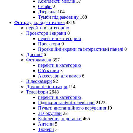
Комплекти меблів
37
Сейфи
2
Дзеркала
104
Тумби під раковину
168
Фото, аудіо, відеотехніка
4819
перейти в категорию
Проектори і екрани
0
перейти в категорию
Проектори
0
Проекційні екрани та інтерактивні панелі
0
Дисплеї
6
Фотокамери
397
перейти в категорию
Об'єктиви
3
Аксесуари для камер
6
Відеокамери
92
Домашні кінотеатри
114
Телевізори
2648
перейти в категорию
Рідкокристалічні телевізори
2122
Пульти дистанційного керування
10
3D-окуляри
22
Кріплення, підставки
465
Антени
5
Тюнери
3