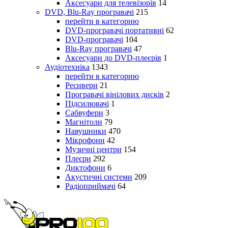
Аксесуари для телевізорів
14
DVD, Blu-Ray програвачі
215
перейти в категорию
DVD-програвачі портативні
62
DVD-програвачі
104
Blu-Ray програвачі
47
Аксесуари до DVD-плеєрів
1
Аудіотехніка
1343
перейти в категорию
Ресивери
21
Програвачі вінілових дисків
2
Підсилювачі
1
Сабвуфери
3
Магнітоли
79
Навушники
470
Мікрофони
42
Музичні центри
154
Плеєри
292
Диктофони
6
Акустичні системи
209
Радіоприймачі
64