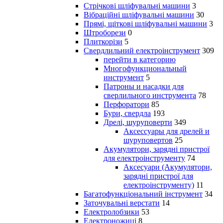
Стрічкові шліфувальні машини
3
Вібраційні шліфувальні машини
30
Прямі, щіткові шліфувальні машини
3
Штроборези
0
Плиткорізи
5
Свердлильний електроінструмент
309
перейти в категорию
Многофункциональный
инструмент
5
Патроны и насадки для
сверлильного инструмента
78
Перфоратори
85
Бури, свердла
193
Дрелі, шуруповерти
349
Аксессуары для дрелей и
шуруповертов
25
Акумулятори, зарядні пристрої
для електроінструменту
74
Аксесуари (Акумулятори,
зарядні пристрої для
електроінструменту)
11
Багатофункціональний інструмент
34
Заточувальні верстати
14
Електролобзики
53
Електроножиці
8