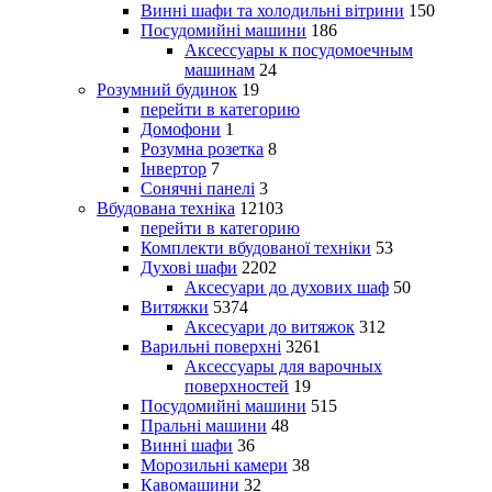
Винні шафи та холодильні вітрини
150
Посудомийні машини
186
Аксессуары к посудомоечным
машинам
24
Розумний будинок
19
перейти в категорию
Домофони
1
Розумна розетка
8
Інвертор
7
Сонячні панелі
3
Вбудована техніка
12103
перейти в категорию
Комплекти вбудованої техніки
53
Духові шафи
2202
Аксесуари до духових шаф
50
Витяжки
5374
Аксесуари до витяжок
312
Варильні поверхні
3261
Аксессуары для варочных
поверхностей
19
Посудомийні машини
515
Пральні машини
48
Винні шафи
36
Морозильні камери
38
Кавомашини
32