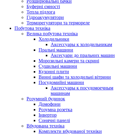
Розширювальні бачки
Буферні ємності
Тепла підлога
Гідроакумулятори
Терморегулятори та термореле
Побутова техніка
Велика побутова техніка
Холодильники
Аксессуары к холодильникам
Пральні машини
Аксесуари до пральних машин
Морозильні камери та скрині
Сушильні машини
Кухонні плити
Винні шафи та холодильні вітрини
Посудомийні машини
Аксессуары к посудомоечным
машинам
Розумний будинок
Домофони
Розумна розетка
Інвертор
Сонячні панелі
Вбудована техніка
Комплекти вбудованої техніки