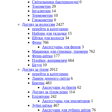
Світильники бактерицидні
0
Тонометри
29
Інгалятори
14
Термометри
10
Глюкометри
0
Догляд за волоссям
2427
перейти в категорию
Набори для укладки
15
Щітки для волосся
34
Фени
766
Аксессуары для фенов
3
Машинки для стрижки, тримери
762
Фени-щітки
177
Плойки, випрямлячі
664
Бігуді
10
Догляд за тілом
2012
перейти в категорию
Лампи денного світла
6
Бритви
483
Аксесуари до бритв
62
Догляд за тілом різне
114
Епілятори
242
Аксессуары для эпиляторов
1
Зубні щітки
467
Аксесуари для зубних щіток
76