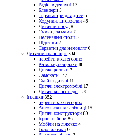
Радіо, відеоняні
17
Блендери
3
Термометри для дітей
5
Ходунки, штовхалки
46
Дитячий посуд
8
Сумка для мами
7
Пеленальні столи
5
Підгузки
2
Серветки для немовлят
0
Дитячий транспорт
394
перейти в категорию
Каталки, гойдалки
88
Дитячі ролики
2
Самокати
147
Скейти дитячі
11
Дитячі електромобілі
17
Дитячі велосипеди
129
Іграшки
352
перейти в категорию
Автотреки та залізниці
15
Дитячі конструктори
80
Ігрові набори
86
Мобіли на ліжечко
4
Головоломки
0
Розвиваючі ігри
2