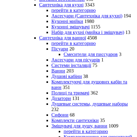
Сантехніка для кухні
3343
перейти в категорию
Аксесуари (Сантехніка для кухні)
194
Кухонні мийки
1980
Кухонні змішувачі
1155
Набір для кухні (мийка і змішувач)
13
Сантехніка для ванної
4508
перейти в категорию
Пісуари
20
Смесители для писсуаров
3
Аксесуари для пісуарів
1
Системи інсталяції
75
Ванни
203
Душові кабіни
38
Комплектуючі для душових кабін та
ванн
351
Полиці та тримачі
362
Дозатори
131
Душевые системы, душевые наборы
232
Сифони
68
Комплекти сантехніки
35
Змішувачі для душу, ванни
1009
перейти в категорию
Комплектующие для смесителей