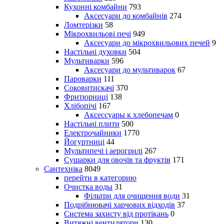
Кухонні комбайни
793
Аксесуари до комбайнів
274
Ломтерізки
58
Мікрохвильові печі
949
Аксесуари до мікрохвильових печей
9
Настільні духовки
504
Мультиварки
596
Аксесуари до мультиварок
67
Пароварки
111
Соковитискачі
370
Фритюрниці
138
Хлібопічі
167
Аксессуары к хлебопечам
0
Настільні плити
500
Електрочайники
1770
Йогуртниці
44
Мультипечі і аерогрилі
267
Сушарки для овочів та фруктів
171
Сантехніка
8049
перейти в категорию
Очистка воды
31
Фільтри для очищення води
31
Подрібнювачі харчових відходів
37
Система захисту від протікань
0
Витяжні вентилятори
130