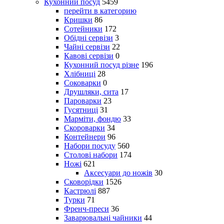
Кухонний посуд
5459
перейти в категорию
Кришки
86
Сотейники
172
Обідні сервізи
3
Чайні сервізи
22
Кавові сервізи
0
Кухонний посуд різне
196
Хлібниці
28
Соковарки
0
Друшляки, сита
17
Пароварки
23
Гусятниці
31
Марміти, фондю
33
Скороварки
34
Контейнери
96
Набори посуду
560
Столові набори
174
Ножі
621
Аксесуари до ножів
30
Сковорідки
1526
Кастрюлі
887
Турки
71
Френч-преси
36
Заварювальні чайники
44