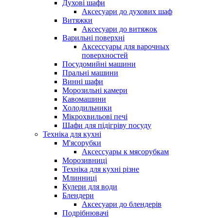
Духові шафи
Аксесуари до духових шаф
Витяжки
Аксесуари до витяжок
Варильні поверхні
Аксессуары для варочных
поверхностей
Посудомийні машини
Пральні машини
Винні шафи
Морозильні камери
Кавомашини
Холодильники
Мікрохвильові печі
Шафи для підігріву посуду
Техніка для кухні
М'ясорубки
Аксессуары к мясорубкам
Морозивниці
Техніка для кухні різне
Млинниці
Кулери для води
Блендери
Аксесуари до блендерів
Подрібнювачі