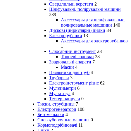
Свердлильні верстати
2
Шліфувальні, полірувальні машини
239
Аксессуары для шлифовальные,
полировальные машинки
140
Дискові (циркулярні) пилки
84
Електрорубанки
13
Аксессуары для электрорубанков
1
Слюсарний інструмент
28
Торцеві головки
28
Зварювальні апарати
7
Маски
4
Паяльники для труб
4
Труборізи
3
Електроінструмент різне
62
Мультиметри
6
Мультитул
4
Тестер напруги
0
Тиски, струбцины
7
Електрогенератори
108
Бетомешалки
4
Снегоуборочные машины
0
Кормоподрібнювачі
11
Тачки
2