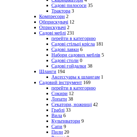
Садові пилососи
35
Трактора
3
Компресори
2
Обприскувачі
12
Оприскувачі
2
Садові меблі
231
перейти в категорию
Садові стільці крісла
181
Садові лавки
6
Набори садових меблів
5
Садові столи
0
Садові гойдалки
38
Шланги
194
Аксессуары к шлангам
1
Садовий інструмент
169
перейти в категорию
Сокири
12
Лопати
38
Секатори, ножниці
42
Граблі
33
Вила
6
Культиватори
9
Сапи
9
Пили
20