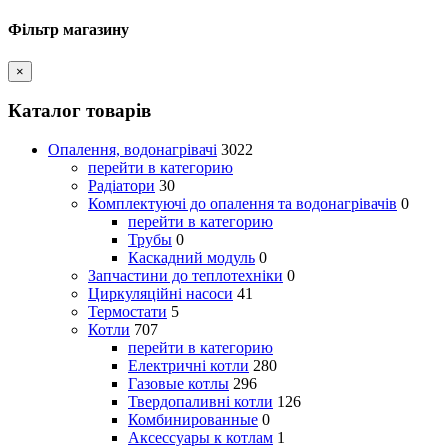
Фільтр магазину
×
Каталог товарів
Опалення, водонагрівачі
3022
перейти в категорию
Радіатори
30
Комплектуючі до опалення та водонагрівачів
0
перейти в категорию
Трубы
0
Каскадний модуль
0
Запчастини до теплотехніки
0
Циркуляційні насоси
41
Термостати
5
Котли
707
перейти в категорию
Електричні котли
280
Газовые котлы
296
Твердопаливні котли
126
Комбинированные
0
Аксессуары к котлам
1