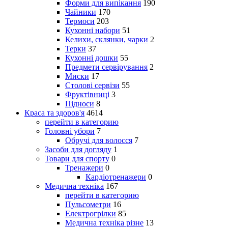
Форми для випікання
190
Чайники
170
Термоси
203
Кухонні набори
51
Келихи, склянки, чарки
2
Терки
37
Кухонні дошки
55
Предмети сервірування
2
Миски
17
Столові сервізи
55
Фруктівниці
3
Підноси
8
Краса та здоров'я
4614
перейти в категорию
Головні убори
7
Обручі для волосся
7
Засоби для догляду
1
Товари для спорту
0
Тренажери
0
Кардіотренажери
0
Медична техніка
167
перейти в категорию
Пульсометри
16
Електрогрілки
85
Медична техніка різне
13