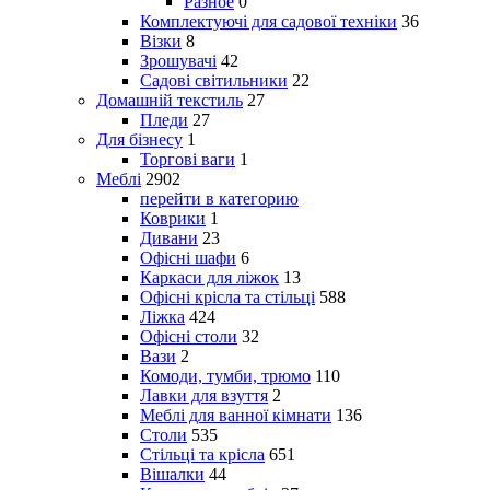
Разное
0
Комплектуючі для садової техніки
36
Візки
8
Зрошувачі
42
Садові світильники
22
Домашній текстиль
27
Пледи
27
Для бізнесу
1
Торгові ваги
1
Меблі
2902
перейти в категорию
Коврики
1
Дивани
23
Офісні шафи
6
Каркаси для ліжок
13
Офісні крісла та стільці
588
Ліжка
424
Офісні столи
32
Вази
2
Комоди, тумби, трюмо
110
Лавки для взуття
2
Меблі для ванної кімнати
136
Столи
535
Стільці та крісла
651
Вішалки
44