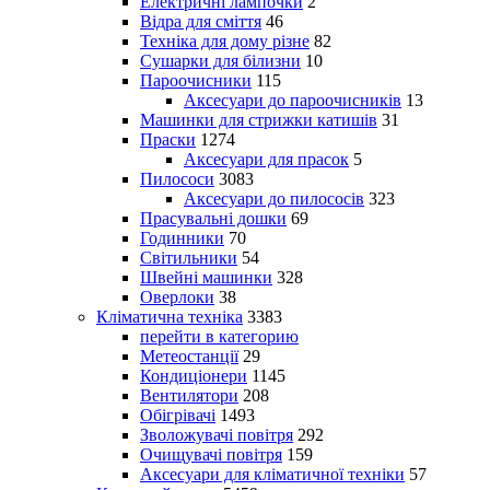
Електричні лампочки
2
Відра для сміття
46
Техніка для дому різне
82
Сушарки для білизни
10
Пароочисники
115
Аксесуари до пароочисників
13
Машинки для стрижки катишів
31
Праски
1274
Аксесуари для прасок
5
Пилососи
3083
Аксесуари до пилососів
323
Прасувальні дошки
69
Годинники
70
Світильники
54
Швейні машинки
328
Оверлоки
38
Кліматична техніка
3383
перейти в категорию
Метеостанції
29
Кондиціонери
1145
Вентилятори
208
Обігрівачі
1493
Зволожувачі повітря
292
Очищувачі повітря
159
Аксесуари для кліматичної техніки
57