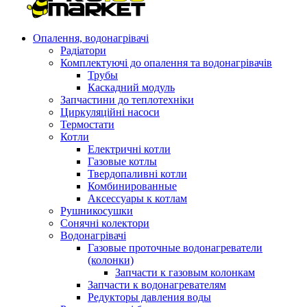
Опалення, водонагрівачі
Радіатори
Комплектуючі до опалення та водонагрівачів
Трубы
Каскадний модуль
Запчастини до теплотехніки
Циркуляційні насоси
Термостати
Котли
Електричні котли
Газовые котлы
Твердопаливні котли
Комбинированные
Аксессуары к котлам
Рушникосушки
Сонячні колектори
Водонагрівачі
Газовые проточные водонагреватели
(колонки)
Запчасти к газовым колонкам
Запчасти к водонагревателям
Редукторы давления воды