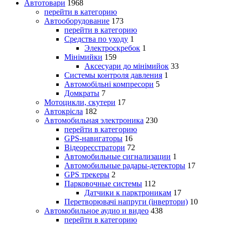
Автотовари
1968
перейти в категорию
Автооборудование
173
перейти в категорию
Средства по уходу
1
Электроскребок
1
Мінімийки
159
Аксесуари до мінімийок
33
Системы контроля давления
1
Автомобільні компресори
5
Домкраты
7
Мотоцикли, скутери
17
Автокрісла
182
Автомобильная электроника
230
перейти в категорию
GPS-навигаторы
16
Відеореєстратори
72
Автомобильные сигнализации
1
Автомобильные радары-детекторы
17
GPS трекеры
2
Парковочные системы
112
Датчики к парктроникам
17
Перетворювачі напруги (інвертори)
10
Автомобильное аудио и видео
438
перейти в категорию