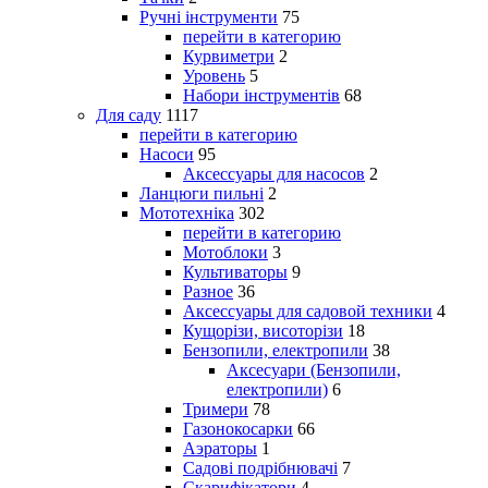
Ручні інструменти
75
перейти в категорию
Курвиметри
2
Уровень
5
Набори інструментів
68
Для саду
1117
перейти в категорию
Насоси
95
Аксессуары для насосов
2
Ланцюги пильні
2
Мототехніка
302
перейти в категорию
Мотоблоки
3
Культиваторы
9
Разное
36
Аксессуары для садовой техники
4
Кущорізи, висоторізи
18
Бензопили, електропили
38
Аксесуари (Бензопили,
електропили)
6
Тримери
78
Газонокосарки
66
Аэраторы
1
Садові подрібнювачі
7
Скарифікатори
4