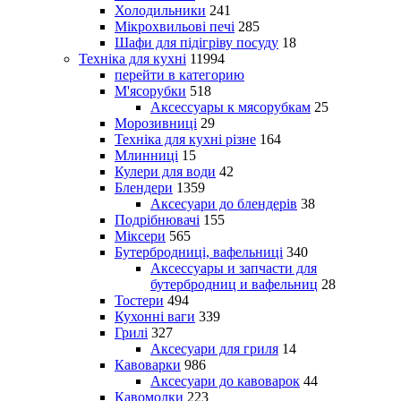
Холодильники
241
Мікрохвильові печі
285
Шафи для підігріву посуду
18
Техніка для кухні
11994
перейти в категорию
М'ясорубки
518
Аксессуары к мясорубкам
25
Морозивниці
29
Техніка для кухні різне
164
Млинниці
15
Кулери для води
42
Блендери
1359
Аксесуари до блендерів
38
Подрібнювачі
155
Міксери
565
Бутербродниці, вафельниці
340
Аксессуары и запчасти для
бутербродниц и вафельниц
28
Тостери
494
Кухонні ваги
339
Грилі
327
Аксесуари для гриля
14
Кавоварки
986
Аксесуари до кавоварок
44
Кавомолки
223