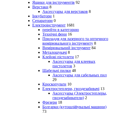
Ящики для інструментів
92
Верстаки
8
Аксессуары для верстаков
8
Інкубатори
1
Сепаратори
0
Електроінструмент
1681
перейти в категорию
Технічні фени
16
Приладдя для лазерного та оптичного
вимірювального інструменту
8
Вимірювальний інструмент
84
Металошукачі
8
Клейові пістолети
17
Аксессуары для клеевых
пистолетов
3
Шабельні пилки
48
Аксессуары для сабельных пил
29
Кроскопульти
10
Електростеплери, гвоздезабивачі
13
Аксессуары (Электростеплеры,
гвоздезабиватели)
2
Фрезери
18
Болгарки (кутошліфувальні машини)
73