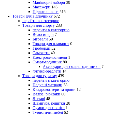
Манікюрні набори
39
Масажери
146
Підлогові ваги
515
Товари для відпочинку
672
перейти в категорию
Товари для спорту
233
перейти в категорию
Велосипеди
7
Біговели
59
Товари для плавання
0
Гіроборди
32
Самокати
40
Електровелосипеди
1
Смарт-годинник
80
Аксесуари для смарт-годинників
7
Фітнес-браслети
14
Товари для туризму
439
перейти в категорию
Надувні матраци
38
Квадрокоптери та дрони
12
Валіза, рюкзаки
60
Ліхтарі
48
Шампура, решітки
28
Сумки для пікніка
1
Туристичні меблі
62