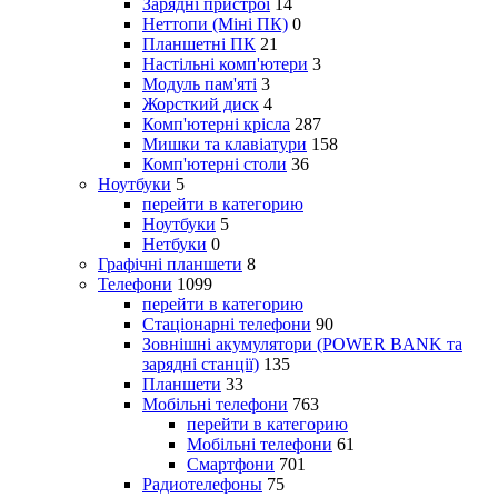
Зарядні пристрої
14
Неттопи (Міні ПК)
0
Планшетні ПК
21
Настільні комп'ютери
3
Модуль пам'яті
3
Жорсткий диск
4
Комп'ютерні крісла
287
Мишки та клавіатури
158
Комп'ютерні столи
36
Ноутбуки
5
перейти в категорию
Ноутбуки
5
Нетбуки
0
Графічні планшети
8
Телефони
1099
перейти в категорию
Стаціонарні телефони
90
Зовнішні акумулятори (POWER BANK та
зарядні станції)
135
Планшети
33
Мобільні телефони
763
перейти в категорию
Мобільні телефони
61
Смартфони
701
Радиотелефоны
75