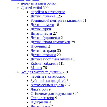
перейти в категорию
Дитячі меблі
500
перейти в категорию
Дитячі ліжечка
125
Розвиваючі центри та килимки
51
Дитячі намети
18
Дитячі гірки
1
Дитячі парти
27
Дитячі будиночки
2
Дитячі ігрові комплекси
29
Пісочниці
2
Дитячі матраци
35
Дитячі столики
20
Дитяча постільна білизна
1
Крісла-гойдалки
111
Манеж
76
Усе для матері та дитини
761
перейти в категорию
Зубні щітки для дітей
8
Автомобільні крісла
237
Лактатори
9
Стільчики для годування
394
Стерилізатори
9
Підігрівачі
4
Дитячі ваги
7