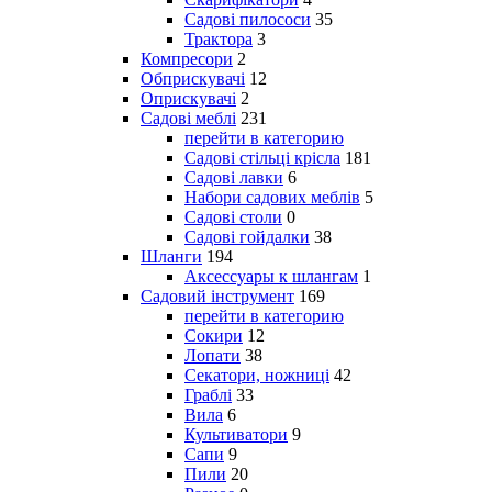
Садові пилососи
35
Трактора
3
Компресори
2
Обприскувачі
12
Оприскувачі
2
Садові меблі
231
перейти в категорию
Садові стільці крісла
181
Садові лавки
6
Набори садових меблів
5
Садові столи
0
Садові гойдалки
38
Шланги
194
Аксессуары к шлангам
1
Садовий інструмент
169
перейти в категорию
Сокири
12
Лопати
38
Секатори, ножниці
42
Граблі
33
Вила
6
Культиватори
9
Сапи
9
Пили
20