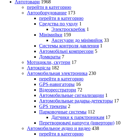
Автотовари
1968
перейти в категорию
Автооборудование
173
перейти в категорию
Средства по уходу
1
Электроскребок
1
Мінімийки
159
Аксесуари до мінімийок
33
Системы контроля давления
1
Автомобільні компресори
5
Домкраты
7
Мотоцикли, скутери
17
Автокрісла
182
Автомобильная электроника
230
перейти в категорию
GPS-навигаторы
16
Відеореєстратори
72
Автомобильные сигнализации
1
Автомобильные радары-детекторы
17
GPS трекеры
2
Парковочные системы
112
Датчики к парктроникам
17
Перетворювачі напруги (інвертори)
10
Автомобильное аудио и видео
438
перейти в категорию