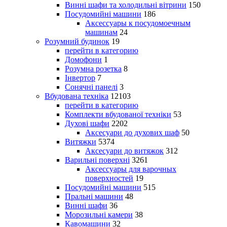
Винні шафи та холодильні вітрини
150
Посудомийні машини
186
Аксессуары к посудомоечным
машинам
24
Розумний будинок
19
перейти в категорию
Домофони
1
Розумна розетка
8
Інвертор
7
Сонячні панелі
3
Вбудована техніка
12103
перейти в категорию
Комплекти вбудованої техніки
53
Духові шафи
2202
Аксесуари до духових шаф
50
Витяжки
5374
Аксесуари до витяжок
312
Варильні поверхні
3261
Аксессуары для варочных
поверхностей
19
Посудомийні машини
515
Пральні машини
48
Винні шафи
36
Морозильні камери
38
Кавомашини
32