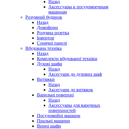
Назад
Аксессуары к посудомоечным
машинам
Розумний будинок
Назад
Домофони
Розумна розетка
Інвертор
Сонячні панелі
Вбудована техніка
Назад
Комплекти вбудованої техніки
Духові шафи
Назад
Аксесуари до духових шаф
Витяжки
Назад
Аксесуари до витяжок
Варильні поверхні
Назад
Аксессуары для варочных
поверхностей
Посудомийні машини
Пральні машини
Винні шафи