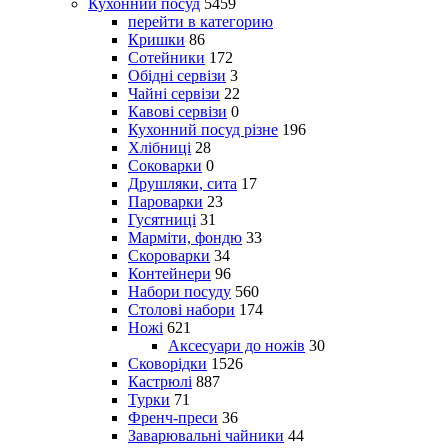
Кухонний посуд
5459
перейти в категорию
Кришки
86
Сотейники
172
Обідні сервізи
3
Чайні сервізи
22
Кавові сервізи
0
Кухонний посуд різне
196
Хлібниці
28
Соковарки
0
Друшляки, сита
17
Пароварки
23
Гусятниці
31
Марміти, фондю
33
Скороварки
34
Контейнери
96
Набори посуду
560
Столові набори
174
Ножі
621
Аксесуари до ножів
30
Сковорідки
1526
Кастрюлі
887
Турки
71
Френч-преси
36
Заварювальні чайники
44