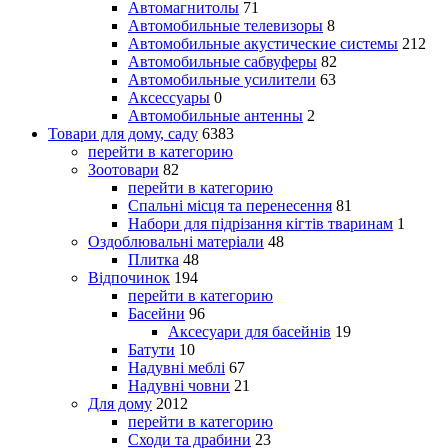
Автомагнитолы
71
Автомобильные телевизоры
8
Автомобильные акустические системы
212
Автомобильные сабвуферы
82
Автомобильные усилители
63
Аксессуары
0
Автомобильные антенны
2
Товари для дому, саду
6383
перейти в категорию
Зоотовари
82
перейти в категорию
Спальні місця та перенесення
81
Набори для підрізання кігтів тваринам
1
Оздоблювальні матеріали
48
Плитка
48
Відпочинок
194
перейти в категорию
Басейни
96
Аксесуари для басейнів
19
Батути
10
Надувні меблі
67
Надувні човни
21
Для дому
2012
перейти в категорию
Сходи та драбини
23