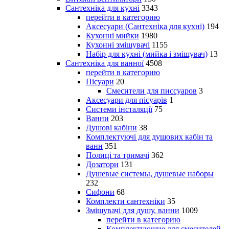
Сантехніка для кухні
3343
перейти в категорию
Аксесуари (Сантехніка для кухні)
194
Кухонні мийки
1980
Кухонні змішувачі
1155
Набір для кухні (мийка і змішувач)
13
Сантехніка для ванної
4508
перейти в категорию
Пісуари
20
Смесители для писсуаров
3
Аксесуари для пісуарів
1
Системи інсталяції
75
Ванни
203
Душові кабіни
38
Комплектуючі для душових кабін та
ванн
351
Полиці та тримачі
362
Дозатори
131
Душевые системы, душевые наборы
232
Сифони
68
Комплекти сантехніки
35
Змішувачі для душу, ванни
1009
перейти в категорию
Комплектующие для смесителей