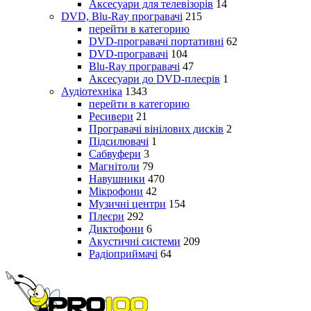
Аксесуари для телевізорів
14
DVD, Blu-Ray програвачі
215
перейти в категорию
DVD-програвачі портативні
62
DVD-програвачі
104
Blu-Ray програвачі
47
Аксесуари до DVD-плеєрів
1
Аудіотехніка
1343
перейти в категорию
Ресивери
21
Програвачі вінілових дисків
2
Підсилювачі
1
Сабвуфери
3
Магнітоли
79
Навушники
470
Мікрофони
42
Музичні центри
154
Плеєри
292
Диктофони
6
Акустичні системи
209
Радіоприймачі
64