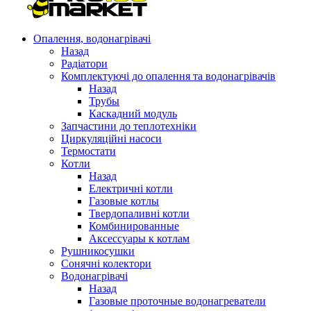
Опалення, водонагрівачі
Назад
Радіатори
Комплектуючі до опалення та водонагрівачів
Назад
Трубы
Каскадний модуль
Запчастини до теплотехніки
Циркуляційні насоси
Термостати
Котли
Назад
Електричні котли
Газовые котлы
Твердопаливні котли
Комбинированные
Аксессуары к котлам
Рушникосушки
Сонячні колектори
Водонагрівачі
Назад
Газовые проточные водонагреватели