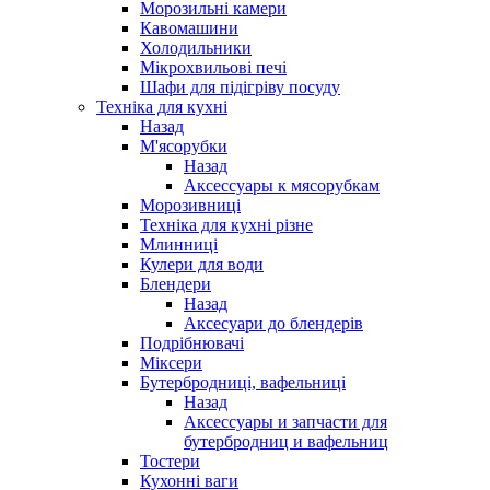
Морозильні камери
Кавомашини
Холодильники
Мікрохвильові печі
Шафи для підігріву посуду
Техніка для кухні
Назад
М'ясорубки
Назад
Аксессуары к мясорубкам
Морозивниці
Техніка для кухні різне
Млинниці
Кулери для води
Блендери
Назад
Аксесуари до блендерів
Подрібнювачі
Міксери
Бутербродниці, вафельниці
Назад
Аксессуары и запчасти для
бутербродниц и вафельниц
Тостери
Кухонні ваги