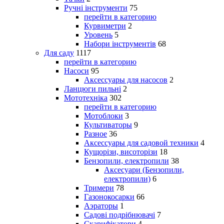
Ручні інструменти
75
перейти в категорию
Курвиметри
2
Уровень
5
Набори інструментів
68
Для саду
1117
перейти в категорию
Насоси
95
Аксессуары для насосов
2
Ланцюги пильні
2
Мототехніка
302
перейти в категорию
Мотоблоки
3
Культиваторы
9
Разное
36
Аксессуары для садовой техники
4
Кущорізи, висоторізи
18
Бензопили, електропили
38
Аксесуари (Бензопили,
електропили)
6
Тримери
78
Газонокосарки
66
Аэраторы
1
Садові подрібнювачі
7
Скарифікатори
4