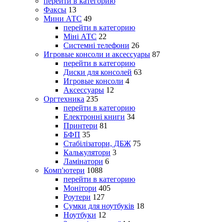
перейти в категорию
Факсы
13
Мини АТС
49
перейти в категорию
Міні АТС
22
Системні телефони
26
Игровые консоли и аксессуары
87
перейти в категорию
Диски для консолей
63
Игровые консоли
4
Аксессуары
12
Оргтехника
235
перейти в категорию
Електронні книги
34
Принтери
81
БФП
35
Стабілізатори, ДБЖ
75
Калькулятори
3
Ламінатори
6
Комп'ютери
1088
перейти в категорию
Монітори
405
Роутери
127
Сумки для ноутбуків
18
Ноутбуки
12