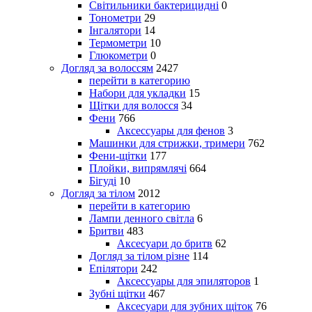
Світильники бактерицидні
0
Тонометри
29
Інгалятори
14
Термометри
10
Глюкометри
0
Догляд за волоссям
2427
перейти в категорию
Набори для укладки
15
Щітки для волосся
34
Фени
766
Аксессуары для фенов
3
Машинки для стрижки, тримери
762
Фени-щітки
177
Плойки, випрямлячі
664
Бігуді
10
Догляд за тілом
2012
перейти в категорию
Лампи денного світла
6
Бритви
483
Аксесуари до бритв
62
Догляд за тілом різне
114
Епілятори
242
Аксессуары для эпиляторов
1
Зубні щітки
467
Аксесуари для зубних щіток
76