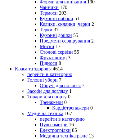
Форми для випікання
190
Чайники
170
Термоси
203
Кухонні набори
51
Келихи, склянки, чарки
2
Терки
37
Кухонні дошки
55
Предмети сервірування
2
Миски
17
Столові сервізи
55
Фруктівниці
3
Підноси
8
Краса та здоров'я
4614
перейти в категорию
Головні убори
7
Обручі для волосся
7
Засоби для догляду
1
Товари для спорту
0
Тренажери
0
Кардіотренажери
0
Медична техніка
167
перейти в категорию
Пульсометри
16
Електрогрілки
85
Медична техніка різне
13