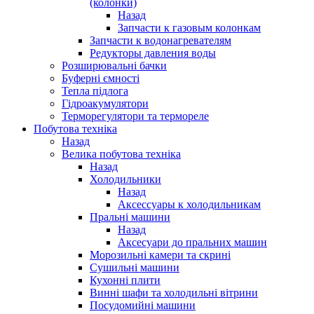
(колонки)
Назад
Запчасти к газовым колонкам
Запчасти к водонагревателям
Редукторы давления воды
Розширювальні бачки
Буферні ємності
Тепла підлога
Гідроакумулятори
Терморегулятори та термореле
Побутова техніка
Назад
Велика побутова техніка
Назад
Холодильники
Назад
Аксессуары к холодильникам
Пральні машини
Назад
Аксесуари до пральних машин
Морозильні камери та скрині
Сушильні машини
Кухонні плити
Винні шафи та холодильні вітрини
Посудомийні машини