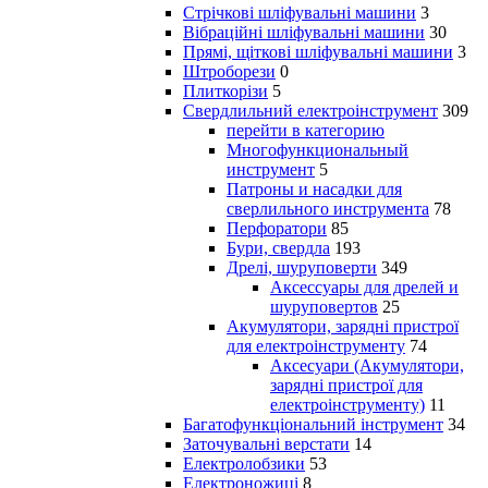
Стрічкові шліфувальні машини
3
Вібраційні шліфувальні машини
30
Прямі, щіткові шліфувальні машини
3
Штроборези
0
Плиткорізи
5
Свердлильний електроінструмент
309
перейти в категорию
Многофункциональный
инструмент
5
Патроны и насадки для
сверлильного инструмента
78
Перфоратори
85
Бури, свердла
193
Дрелі, шуруповерти
349
Аксессуары для дрелей и
шуруповертов
25
Акумулятори, зарядні пристрої
для електроінструменту
74
Аксесуари (Акумулятори,
зарядні пристрої для
електроінструменту)
11
Багатофункціональний інструмент
34
Заточувальні верстати
14
Електролобзики
53
Електроножиці
8