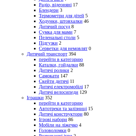
Радіо, відеоняні
17
Блендери
3
Термометри для дітей
5
Ходунки, штовхалки
46
Дитячий посуд
8
Сумка для мами
7
Пеленальні столи
5
Підгузки
2
Серветки для немовлят
0
Дитячий транспорт
394
перейти в категорию
Каталки, гойдалки
88
Дитячі ролики
2
Самокати
147
Скейти дитячі
11
Дитячі електромобілі
17
Дитячі велосипеди
129
Іграшки
352
перейти в категорию
Автотреки та залізниці
15
Дитячі конструктори
80
Ігрові набори
86
Мобіли на ліжечко
4
Головоломки
0
Розвиваючі ігри
2