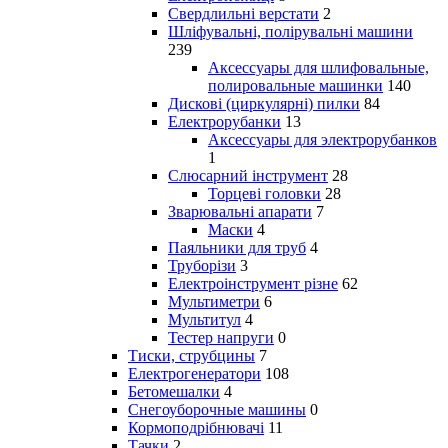
Свердлильні верстати
2
Шліфувальні, полірувальні машини
239
Аксессуары для шлифовальные,
полировальные машинки
140
Дискові (циркулярні) пилки
84
Електрорубанки
13
Аксессуары для электрорубанков
1
Слюсарний інструмент
28
Торцеві головки
28
Зварювальні апарати
7
Маски
4
Паяльники для труб
4
Труборізи
3
Електроінструмент різне
62
Мультиметри
6
Мультитул
4
Тестер напруги
0
Тиски, струбцины
7
Електрогенератори
108
Бетомешалки
4
Снегоуборочные машины
0
Кормоподрібнювачі
11
Тачки
2