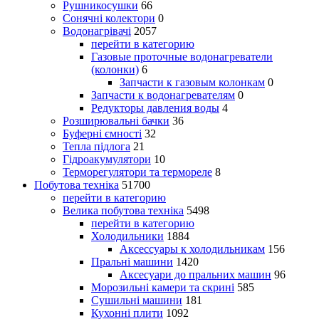
Рушникосушки
66
Сонячні колектори
0
Водонагрівачі
2057
перейти в категорию
Газовые проточные водонагреватели
(колонки)
6
Запчасти к газовым колонкам
0
Запчасти к водонагревателям
0
Редукторы давления воды
4
Розширювальні бачки
36
Буферні ємності
32
Тепла підлога
21
Гідроакумулятори
10
Терморегулятори та термореле
8
Побутова техніка
51700
перейти в категорию
Велика побутова техніка
5498
перейти в категорию
Холодильники
1884
Аксессуары к холодильникам
156
Пральні машини
1420
Аксесуари до пральних машин
96
Морозильні камери та скрині
585
Сушильні машини
181
Кухонні плити
1092