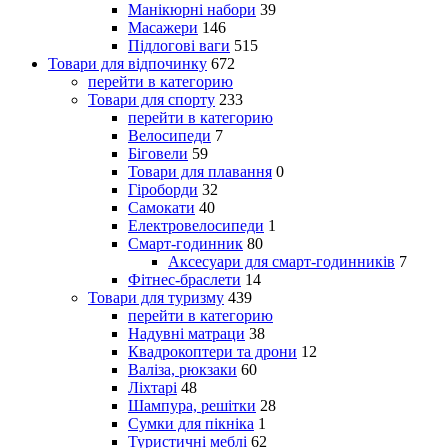
Манікюрні набори
39
Масажери
146
Підлогові ваги
515
Товари для відпочинку
672
перейти в категорию
Товари для спорту
233
перейти в категорию
Велосипеди
7
Біговели
59
Товари для плавання
0
Гіроборди
32
Самокати
40
Електровелосипеди
1
Смарт-годинник
80
Аксесуари для смарт-годинників
7
Фітнес-браслети
14
Товари для туризму
439
перейти в категорию
Надувні матраци
38
Квадрокоптери та дрони
12
Валіза, рюкзаки
60
Ліхтарі
48
Шампура, решітки
28
Сумки для пікніка
1
Туристичні меблі
62