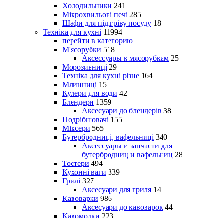
Холодильники
241
Мікрохвильові печі
285
Шафи для підігріву посуду
18
Техніка для кухні
11994
перейти в категорию
М'ясорубки
518
Аксессуары к мясорубкам
25
Морозивниці
29
Техніка для кухні різне
164
Млинниці
15
Кулери для води
42
Блендери
1359
Аксесуари до блендерів
38
Подрібнювачі
155
Міксери
565
Бутербродниці, вафельниці
340
Аксессуары и запчасти для
бутербродниц и вафельниц
28
Тостери
494
Кухонні ваги
339
Грилі
327
Аксесуари для гриля
14
Кавоварки
986
Аксесуари до кавоварок
44
Кавомолки
223