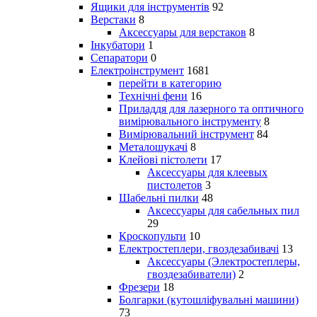
Ящики для інструментів
92
Верстаки
8
Аксессуары для верстаков
8
Інкубатори
1
Сепаратори
0
Електроінструмент
1681
перейти в категорию
Технічні фени
16
Приладдя для лазерного та оптичного
вимірювального інструменту
8
Вимірювальний інструмент
84
Металошукачі
8
Клейові пістолети
17
Аксессуары для клеевых
пистолетов
3
Шабельні пилки
48
Аксессуары для сабельных пил
29
Кроскопульти
10
Електростеплери, гвоздезабивачі
13
Аксессуары (Электростеплеры,
гвоздезабиватели)
2
Фрезери
18
Болгарки (кутошліфувальні машини)
73