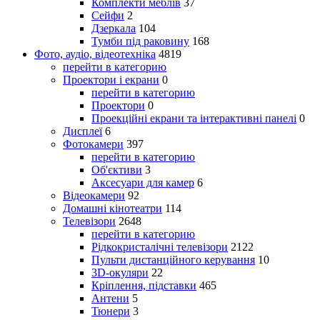
Комплекти меблів
37
Сейфи
2
Дзеркала
104
Тумби під раковину
168
Фото, аудіо, відеотехніка
4819
перейти в категорию
Проектори і екрани
0
перейти в категорию
Проектори
0
Проекційні екрани та інтерактивні панелі
0
Дисплеї
6
Фотокамери
397
перейти в категорию
Об'єктиви
3
Аксесуари для камер
6
Відеокамери
92
Домашні кінотеатри
114
Телевізори
2648
перейти в категорию
Рідкокристалічні телевізори
2122
Пульти дистанційного керування
10
3D-окуляри
22
Кріплення, підставки
465
Антени
5
Тюнери
3