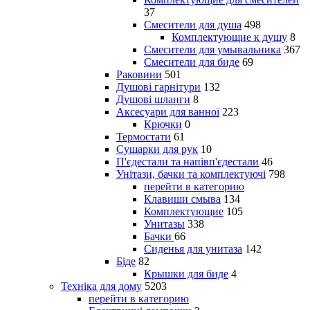
37
Смесители для душа
498
Комплектующие к душу
8
Смесители для умывальника
367
Смесители для биде
69
Раковини
501
Душові гарнітури
132
Душові шланги
8
Аксесуари для ванної
223
Крючки
0
Термостати
61
Сушарки для рук
10
П'єдестали та напівп'єдестали
46
Унітази, бачки та комплектуючі
798
перейти в категорию
Клавиши смыва
134
Комплектующие
105
Унитазы
338
Бачки
66
Сиденья для унитаза
142
Біде
82
Крышки для биде
4
Техніка для дому
5203
перейти в категорию