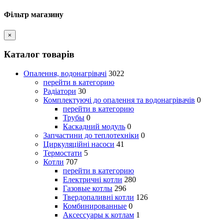
Фільтр магазину
×
Каталог товарів
Опалення, водонагрівачі
3022
перейти в категорию
Радіатори
30
Комплектуючі до опалення та водонагрівачів
0
перейти в категорию
Трубы
0
Каскадний модуль
0
Запчастини до теплотехніки
0
Циркуляційні насоси
41
Термостати
5
Котли
707
перейти в категорию
Електричні котли
280
Газовые котлы
296
Твердопаливні котли
126
Комбинированные
0
Аксессуары к котлам
1