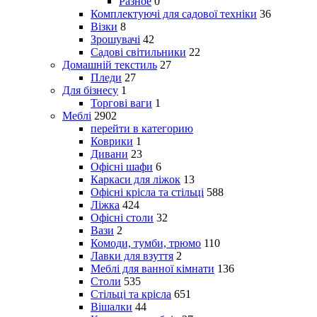
Разное
0
Комплектуючі для садової техніки
36
Візки
8
Зрошувачі
42
Садові світильники
22
Домашній текстиль
27
Пледи
27
Для бізнесу
1
Торгові ваги
1
Меблі
2902
перейти в категорию
Коврики
1
Дивани
23
Офісні шафи
6
Каркаси для ліжок
13
Офісні крісла та стільці
588
Ліжка
424
Офісні столи
32
Вази
2
Комоди, тумби, трюмо
110
Лавки для взуття
2
Меблі для ванної кімнати
136
Столи
535
Стільці та крісла
651
Вішалки
44