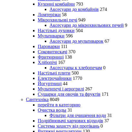
Кухонні комбайни
793
Аксесуари до комбайнів
274
Ломтерізки
58
Мікрохвильові печі
949
Аксесуари до мікрохвильових печей
9
Настільні духовки
504
Мультиварки
596
Аксесуари до мультиварок
67
Пароварки
111
Соковитискачі
370
Фритюрниці
138
Хлібопічі
167
Аксессуары к хлебопечам
0
Настільні плити
500
Електрочайники
1770
Йогуртниці
44
Мультипечі і аерогрилі
267
Сушарки для овочів та фруктів
171
Сантехніка
8049
перейти в категорию
Очистка воды
31
Фільтри для очищення води
31
Подрібнювачі харчових відходів
37
Система захисту від протікань
0
Витяжні вентилятори
130