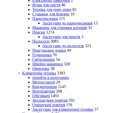
Електричні лампочки
2
Відра для сміття
46
Техніка для дому різне
82
Сушарки для білизни
10
Пароочисники
115
Аксесуари до пароочисників
13
Машинки для стрижки катишів
31
Праски
1274
Аксесуари для прасок
5
Пилососи
3083
Аксесуари до пилососів
323
Прасувальні дошки
69
Годинники
70
Світильники
54
Швейні машинки
328
Оверлоки
38
Кліматична техніка
3383
перейти в категорию
Метеостанції
29
Кондиціонери
1145
Вентилятори
208
Обігрівачі
1493
Зволожувачі повітря
292
Очищувачі повітря
159
Аксесуари для кліматичної техніки
57