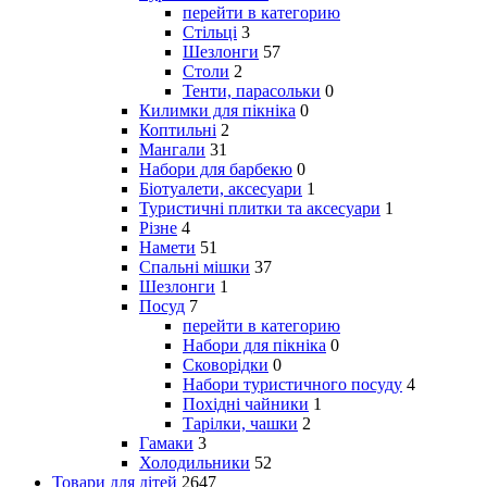
перейти в категорию
Стільці
3
Шезлонги
57
Столи
2
Тенти, парасольки
0
Килимки для пікніка
0
Коптильні
2
Мангали
31
Набори для барбекю
0
Біотуалети, аксесуари
1
Туристичні плитки та аксесуари
1
Різне
4
Намети
51
Спальні мішки
37
Шезлонги
1
Посуд
7
перейти в категорию
Набори для пікніка
0
Сковорідки
0
Набори туристичного посуду
4
Похідні чайники
1
Тарілки, чашки
2
Гамаки
3
Холодильники
52
Товари для дітей
2647