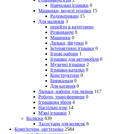
Навчальні іграшки
0
Машинки, моделі техніки
15
Радіокеровані
15
Для малюків
3
перейти в категорию
Розвиваючі
0
Машинки
0
Ляльки, фігурки
0
Інтерактивні іграшки
0
Ігрові набори
1
Іграшки для автомобіля
0
Музичні іграшки
2
Іграшки-каталки
0
Конструктори
0
Брязкальця
0
Для катання
0
Ляльки, набори для ляльок
117
Роботи, трансформери
0
Іграшкова зброя
4
Настільні ігри
14
М'які іграшки
3
Коляски
639
Аксесуари для колясок
6
Комп'ютери, оргтехніка
2584