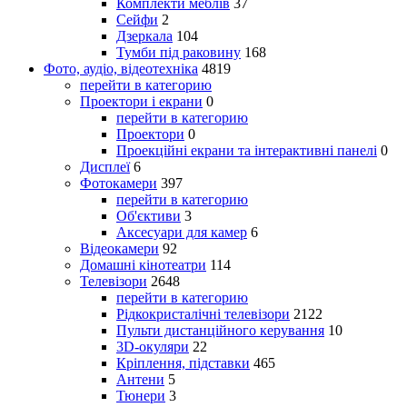
Комплекти меблів
37
Сейфи
2
Дзеркала
104
Тумби під раковину
168
Фото, аудіо, відеотехніка
4819
перейти в категорию
Проектори і екрани
0
перейти в категорию
Проектори
0
Проекційні екрани та інтерактивні панелі
0
Дисплеї
6
Фотокамери
397
перейти в категорию
Об'єктиви
3
Аксесуари для камер
6
Відеокамери
92
Домашні кінотеатри
114
Телевізори
2648
перейти в категорию
Рідкокристалічні телевізори
2122
Пульти дистанційного керування
10
3D-окуляри
22
Кріплення, підставки
465
Антени
5
Тюнери
3