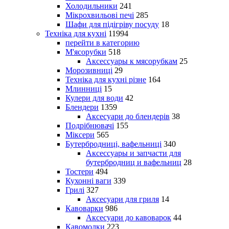
Холодильники
241
Мікрохвильові печі
285
Шафи для підігріву посуду
18
Техніка для кухні
11994
перейти в категорию
М'ясорубки
518
Аксессуары к мясорубкам
25
Морозивниці
29
Техніка для кухні різне
164
Млинниці
15
Кулери для води
42
Блендери
1359
Аксесуари до блендерів
38
Подрібнювачі
155
Міксери
565
Бутербродниці, вафельниці
340
Аксессуары и запчасти для
бутербродниц и вафельниц
28
Тостери
494
Кухонні ваги
339
Грилі
327
Аксесуари для гриля
14
Кавоварки
986
Аксесуари до кавоварок
44
Кавомолки
223