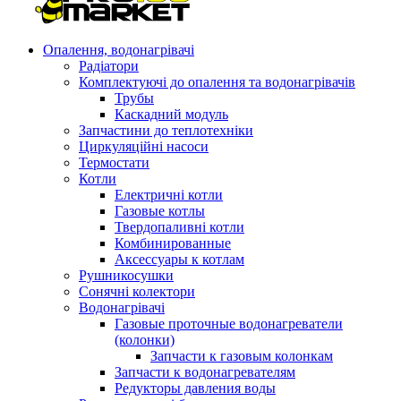
Опалення, водонагрівачі
Радіатори
Комплектуючі до опалення та водонагрівачів
Трубы
Каскадний модуль
Запчастини до теплотехніки
Циркуляційні насоси
Термостати
Котли
Електричні котли
Газовые котлы
Твердопаливні котли
Комбинированные
Аксессуары к котлам
Рушникосушки
Сонячні колектори
Водонагрівачі
Газовые проточные водонагреватели
(колонки)
Запчасти к газовым колонкам
Запчасти к водонагревателям
Редукторы давления воды