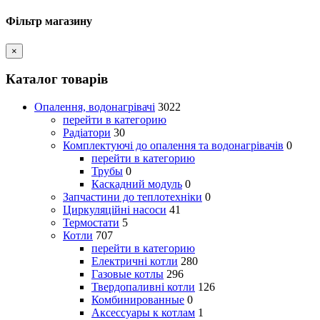
Фільтр магазину
×
Каталог товарів
Опалення, водонагрівачі
3022
перейти в категорию
Радіатори
30
Комплектуючі до опалення та водонагрівачів
0
перейти в категорию
Трубы
0
Каскадний модуль
0
Запчастини до теплотехніки
0
Циркуляційні насоси
41
Термостати
5
Котли
707
перейти в категорию
Електричні котли
280
Газовые котлы
296
Твердопаливні котли
126
Комбинированные
0
Аксессуары к котлам
1