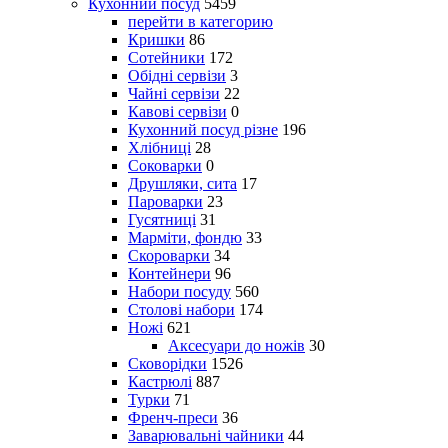
Кухонний посуд
5459
перейти в категорию
Кришки
86
Сотейники
172
Обідні сервізи
3
Чайні сервізи
22
Кавові сервізи
0
Кухонний посуд різне
196
Хлібниці
28
Соковарки
0
Друшляки, сита
17
Пароварки
23
Гусятниці
31
Марміти, фондю
33
Скороварки
34
Контейнери
96
Набори посуду
560
Столові набори
174
Ножі
621
Аксесуари до ножів
30
Сковорідки
1526
Кастрюлі
887
Турки
71
Френч-преси
36
Заварювальні чайники
44