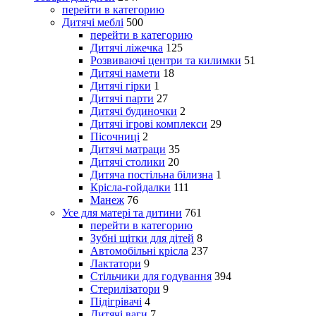
перейти в категорию
Дитячі меблі
500
перейти в категорию
Дитячі ліжечка
125
Розвиваючі центри та килимки
51
Дитячі намети
18
Дитячі гірки
1
Дитячі парти
27
Дитячі будиночки
2
Дитячі ігрові комплекси
29
Пісочниці
2
Дитячі матраци
35
Дитячі столики
20
Дитяча постільна білизна
1
Крісла-гойдалки
111
Манеж
76
Усе для матері та дитини
761
перейти в категорию
Зубні щітки для дітей
8
Автомобільні крісла
237
Лактатори
9
Стільчики для годування
394
Стерилізатори
9
Підігрівачі
4
Дитячі ваги
7