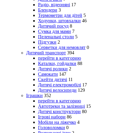
Радіо, відеоняні
17
Блендери
3
Термометри для дітей
5
Ходунки, штовхалки
46
Дитячий посуд
8
Сумка для мами
7
Пеленальні столи
5
Підгузки
2
Серветки для немовлят
0
Дитячий транспорт
394
перейти в категорию
Каталки, гойдалки
88
Дитячі ролики
2
Самокати
147
Скейти дитячі
11
Дитячі електромобілі
17
Дитячі велосипеди
129
Іграшки
352
перейти в категорию
Автотреки та залізниці
15
Дитячі конструктори
80
Ігрові набори
86
Мобіли на ліжечко
4
Головоломки
0
Розвиваючі ігри
2