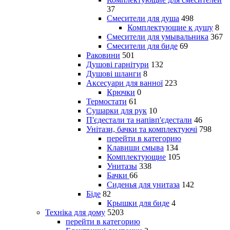
37
Смесители для душа
498
Комплектующие к душу
8
Смесители для умывальника
367
Смесители для биде
69
Раковини
501
Душові гарнітури
132
Душові шланги
8
Аксесуари для ванної
223
Крючки
0
Термостати
61
Сушарки для рук
10
П'єдестали та напівп'єдестали
46
Унітази, бачки та комплектуючі
798
перейти в категорию
Клавиши смыва
134
Комплектующие
105
Унитазы
338
Бачки
66
Сиденья для унитаза
142
Біде
82
Крышки для биде
4
Техніка для дому
5203
перейти в категорию