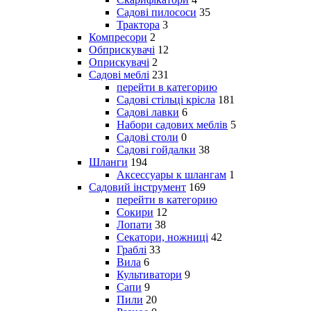
Садові пилососи
35
Трактора
3
Компресори
2
Обприскувачі
12
Оприскувачі
2
Садові меблі
231
перейти в категорию
Садові стільці крісла
181
Садові лавки
6
Набори садових меблів
5
Садові столи
0
Садові гойдалки
38
Шланги
194
Аксессуары к шлангам
1
Садовий інструмент
169
перейти в категорию
Сокири
12
Лопати
38
Секатори, ножниці
42
Граблі
33
Вила
6
Культиватори
9
Сапи
9
Пили
20