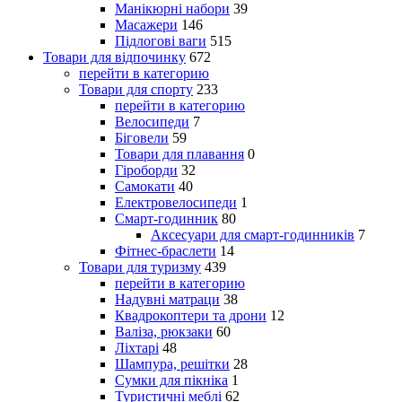
Манікюрні набори
39
Масажери
146
Підлогові ваги
515
Товари для відпочинку
672
перейти в категорию
Товари для спорту
233
перейти в категорию
Велосипеди
7
Біговели
59
Товари для плавання
0
Гіроборди
32
Самокати
40
Електровелосипеди
1
Смарт-годинник
80
Аксесуари для смарт-годинників
7
Фітнес-браслети
14
Товари для туризму
439
перейти в категорию
Надувні матраци
38
Квадрокоптери та дрони
12
Валіза, рюкзаки
60
Ліхтарі
48
Шампура, решітки
28
Сумки для пікніка
1
Туристичні меблі
62