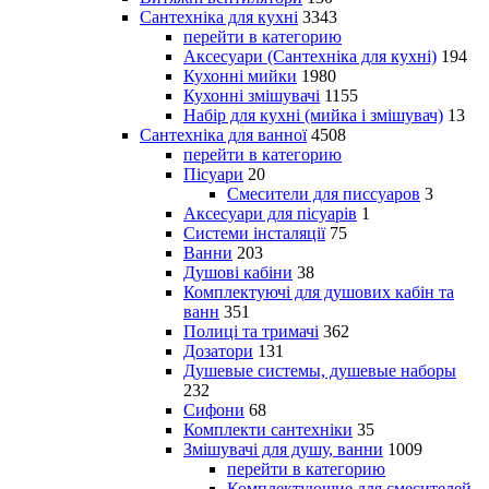
Сантехніка для кухні
3343
перейти в категорию
Аксесуари (Сантехніка для кухні)
194
Кухонні мийки
1980
Кухонні змішувачі
1155
Набір для кухні (мийка і змішувач)
13
Сантехніка для ванної
4508
перейти в категорию
Пісуари
20
Смесители для писсуаров
3
Аксесуари для пісуарів
1
Системи інсталяції
75
Ванни
203
Душові кабіни
38
Комплектуючі для душових кабін та
ванн
351
Полиці та тримачі
362
Дозатори
131
Душевые системы, душевые наборы
232
Сифони
68
Комплекти сантехніки
35
Змішувачі для душу, ванни
1009
перейти в категорию
Комплектующие для смесителей