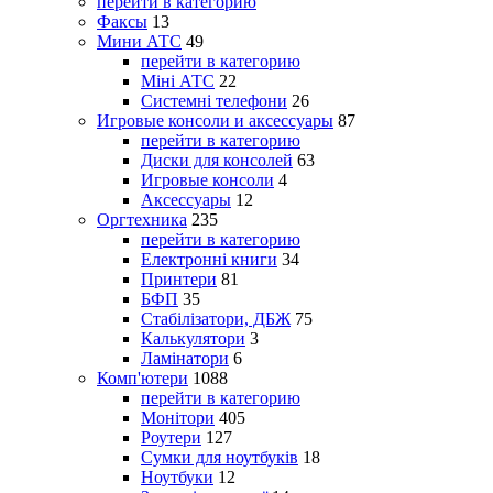
перейти в категорию
Факсы
13
Мини АТС
49
перейти в категорию
Міні АТС
22
Системні телефони
26
Игровые консоли и аксессуары
87
перейти в категорию
Диски для консолей
63
Игровые консоли
4
Аксессуары
12
Оргтехника
235
перейти в категорию
Електронні книги
34
Принтери
81
БФП
35
Стабілізатори, ДБЖ
75
Калькулятори
3
Ламінатори
6
Комп'ютери
1088
перейти в категорию
Монітори
405
Роутери
127
Сумки для ноутбуків
18
Ноутбуки
12