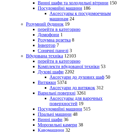
Винні шафи та холодильні вітрини
150
Посудомийні машини
186
Аксессуары к посудомоечным
машинам
24
Розумний будинок
19
перейти в категорию
Домофони
1
Розумна розетка
8
Інвертор
7
Сонячні панелі
3
Вбудована техніка
12103
перейти в категорию
Комплекти вбудованої техніки
53
Духові шафи
2202
Аксесуари до духових шаф
50
Витяжки
5374
Аксесуари до витяжок
312
Варильні поверхні
3261
Аксессуары для варочных
поверхностей
19
Посудомийні машини
515
Пральні машини
48
Винні шафи
36
Морозильні камери
38
Кавомашини
32