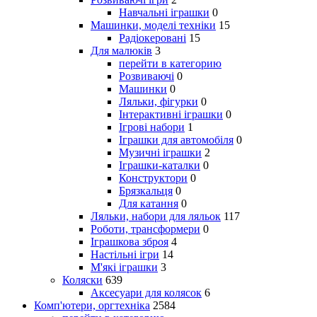
Навчальні іграшки
0
Машинки, моделі техніки
15
Радіокеровані
15
Для малюків
3
перейти в категорию
Розвиваючі
0
Машинки
0
Ляльки, фігурки
0
Інтерактивні іграшки
0
Ігрові набори
1
Іграшки для автомобіля
0
Музичні іграшки
2
Іграшки-каталки
0
Конструктори
0
Брязкальця
0
Для катання
0
Ляльки, набори для ляльок
117
Роботи, трансформери
0
Іграшкова зброя
4
Настільні ігри
14
М'які іграшки
3
Коляски
639
Аксесуари для колясок
6
Комп'ютери, оргтехніка
2584