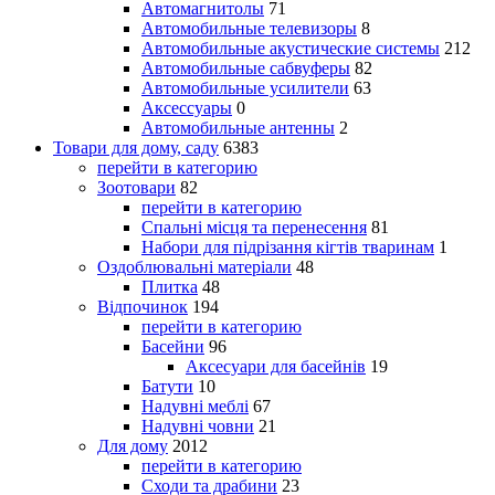
Автомагнитолы
71
Автомобильные телевизоры
8
Автомобильные акустические системы
212
Автомобильные сабвуферы
82
Автомобильные усилители
63
Аксессуары
0
Автомобильные антенны
2
Товари для дому, саду
6383
перейти в категорию
Зоотовари
82
перейти в категорию
Спальні місця та перенесення
81
Набори для підрізання кігтів тваринам
1
Оздоблювальні матеріали
48
Плитка
48
Відпочинок
194
перейти в категорию
Басейни
96
Аксесуари для басейнів
19
Батути
10
Надувні меблі
67
Надувні човни
21
Для дому
2012
перейти в категорию
Сходи та драбини
23