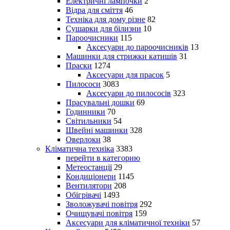
Електричні лампочки
2
Відра для сміття
46
Техніка для дому різне
82
Сушарки для білизни
10
Пароочисники
115
Аксесуари до пароочисників
13
Машинки для стрижки катишів
31
Праски
1274
Аксесуари для прасок
5
Пилососи
3083
Аксесуари до пилососів
323
Прасувальні дошки
69
Годинники
70
Світильники
54
Швейні машинки
328
Оверлоки
38
Кліматична техніка
3383
перейти в категорию
Метеостанції
29
Кондиціонери
1145
Вентилятори
208
Обігрівачі
1493
Зволожувачі повітря
292
Очищувачі повітря
159
Аксесуари для кліматичної техніки
57