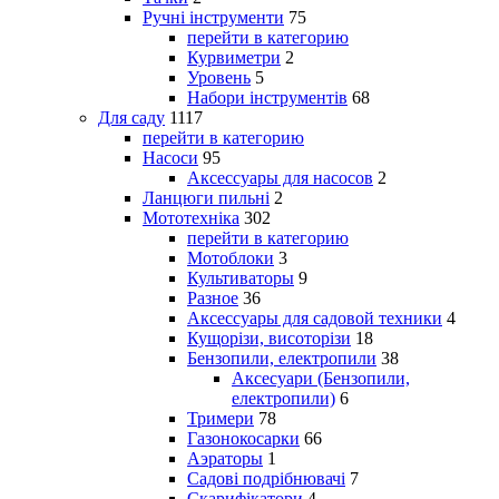
Ручні інструменти
75
перейти в категорию
Курвиметри
2
Уровень
5
Набори інструментів
68
Для саду
1117
перейти в категорию
Насоси
95
Аксессуары для насосов
2
Ланцюги пильні
2
Мототехніка
302
перейти в категорию
Мотоблоки
3
Культиваторы
9
Разное
36
Аксессуары для садовой техники
4
Кущорізи, висоторізи
18
Бензопили, електропили
38
Аксесуари (Бензопили,
електропили)
6
Тримери
78
Газонокосарки
66
Аэраторы
1
Садові подрібнювачі
7
Скарифікатори
4