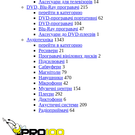
Аксесуари для телевізорів
14
DVD, Blu-Ray програвачі
215
перейти в категорию
DVD-програвачі портативні
62
DVD-програвачі
104
Blu-Ray програвачі
47
Аксесуари до DVD-плеєрів
1
Аудіотехніка
1343
перейти в категорию
Ресивери
21
Програвачі вінілових дисків
2
Підсилювачі
1
Сабвуфери
3
Магнітоли
79
Навушники
470
Мікрофони
42
Музичні центри
154
Плеєри
292
Диктофони
6
Акустичні системи
209
Радіоприймачі
64