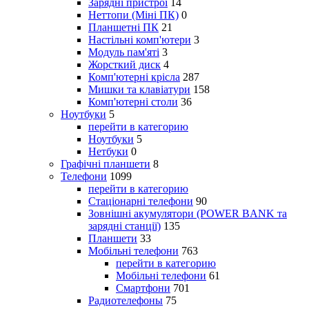
Зарядні пристрої
14
Неттопи (Міні ПК)
0
Планшетні ПК
21
Настільні комп'ютери
3
Модуль пам'яті
3
Жорсткий диск
4
Комп'ютерні крісла
287
Мишки та клавіатури
158
Комп'ютерні столи
36
Ноутбуки
5
перейти в категорию
Ноутбуки
5
Нетбуки
0
Графічні планшети
8
Телефони
1099
перейти в категорию
Стаціонарні телефони
90
Зовнішні акумулятори (POWER BANK та
зарядні станції)
135
Планшети
33
Мобільні телефони
763
перейти в категорию
Мобільні телефони
61
Смартфони
701
Радиотелефоны
75