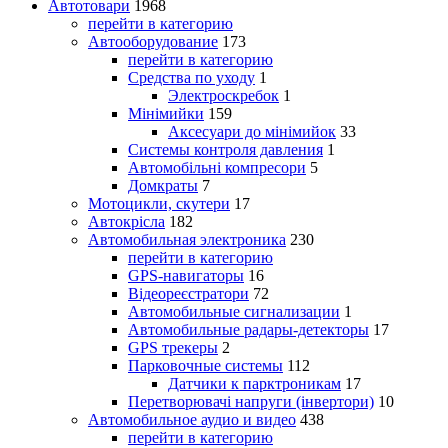
Автотовари
1968
перейти в категорию
Автооборудование
173
перейти в категорию
Средства по уходу
1
Электроскребок
1
Мінімийки
159
Аксесуари до мінімийок
33
Системы контроля давления
1
Автомобільні компресори
5
Домкраты
7
Мотоцикли, скутери
17
Автокрісла
182
Автомобильная электроника
230
перейти в категорию
GPS-навигаторы
16
Відеореєстратори
72
Автомобильные сигнализации
1
Автомобильные радары-детекторы
17
GPS трекеры
2
Парковочные системы
112
Датчики к парктроникам
17
Перетворювачі напруги (інвертори)
10
Автомобильное аудио и видео
438
перейти в категорию