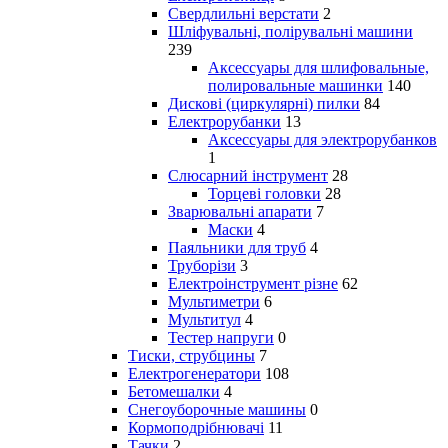
Свердлильні верстати
2
Шліфувальні, полірувальні машини
239
Аксессуары для шлифовальные,
полировальные машинки
140
Дискові (циркулярні) пилки
84
Електрорубанки
13
Аксессуары для электрорубанков
1
Слюсарний інструмент
28
Торцеві головки
28
Зварювальні апарати
7
Маски
4
Паяльники для труб
4
Труборізи
3
Електроінструмент різне
62
Мультиметри
6
Мультитул
4
Тестер напруги
0
Тиски, струбцины
7
Електрогенератори
108
Бетомешалки
4
Снегоуборочные машины
0
Кормоподрібнювачі
11
Тачки
2