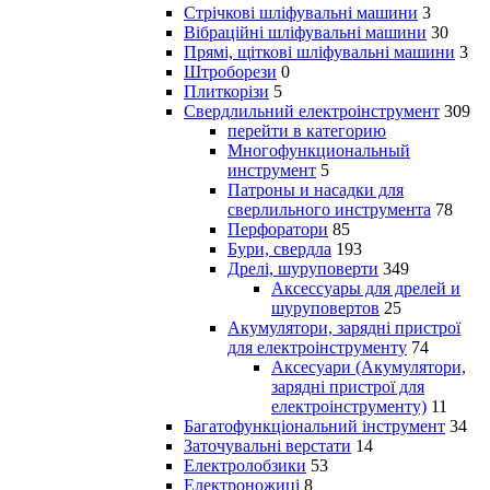
Стрічкові шліфувальні машини
3
Вібраційні шліфувальні машини
30
Прямі, щіткові шліфувальні машини
3
Штроборези
0
Плиткорізи
5
Свердлильний електроінструмент
309
перейти в категорию
Многофункциональный
инструмент
5
Патроны и насадки для
сверлильного инструмента
78
Перфоратори
85
Бури, свердла
193
Дрелі, шуруповерти
349
Аксессуары для дрелей и
шуруповертов
25
Акумулятори, зарядні пристрої
для електроінструменту
74
Аксесуари (Акумулятори,
зарядні пристрої для
електроінструменту)
11
Багатофункціональний інструмент
34
Заточувальні верстати
14
Електролобзики
53
Електроножиці
8