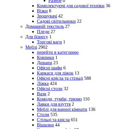
Разное
0
Комплектуючі для садової техніки
36
Візки
8
Зрошувачі
42
Садові світильники
22
Домашній текстиль
27
Пледи
27
Для бізнесу
1
Торгові ваги
1
Меблі
2902
перейти в категорию
Коврики
1
Дивани
23
Офісні шафи
6
Каркаси для ліжок
13
Офісні крісла та стільці
588
Ліжка
424
Офісні столи
32
Вази
2
Комоди, тумби, трюмо
110
Лавки для взуття
2
Меблі для ванної кімнати
136
Столи
535
Стільці та крісла
651
Вішалки
44