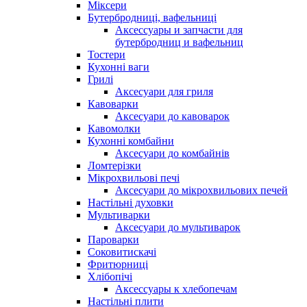
Міксери
Бутербродниці, вафельниці
Аксессуары и запчасти для
бутербродниц и вафельниц
Тостери
Кухонні ваги
Грилі
Аксесуари для гриля
Кавоварки
Аксесуари до кавоварок
Кавомолки
Кухонні комбайни
Аксесуари до комбайнів
Ломтерізки
Мікрохвильові печі
Аксесуари до мікрохвильових печей
Настільні духовки
Мультиварки
Аксесуари до мультиварок
Пароварки
Соковитискачі
Фритюрниці
Хлібопічі
Аксессуары к хлебопечам
Настільні плити