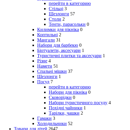
перейти в категорию
Стільці
3
Шезлонги
57
Столи
2
Тенти, парасольки
0
Килимки для пікніка
0
Коптильні
2
Мангали
31
Набори для барбекю
0
Біотуалети, аксесуари
1
Туристичні плитки та аксесуари
1
Різне
4
Намети
51
Спальні мішки
37
Шезлонги
1
Посуд
7
перейти в категорию
Набори для пікніка
0
Сковорідки
0
Набори туристичного посуду
4
Похідні чайники
1
Тарілки, чашки
2
Гамаки
3
Холодильники
52
Товари для дітей
2647