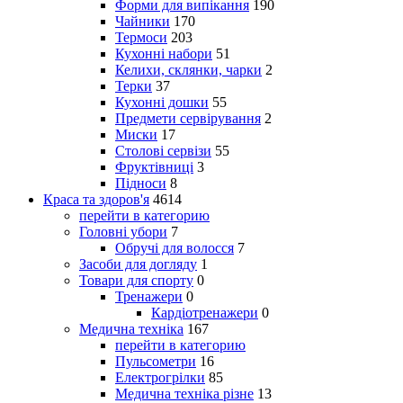
Форми для випікання
190
Чайники
170
Термоси
203
Кухонні набори
51
Келихи, склянки, чарки
2
Терки
37
Кухонні дошки
55
Предмети сервірування
2
Миски
17
Столові сервізи
55
Фруктівниці
3
Підноси
8
Краса та здоров'я
4614
перейти в категорию
Головні убори
7
Обручі для волосся
7
Засоби для догляду
1
Товари для спорту
0
Тренажери
0
Кардіотренажери
0
Медична техніка
167
перейти в категорию
Пульсометри
16
Електрогрілки
85
Медична техніка різне
13