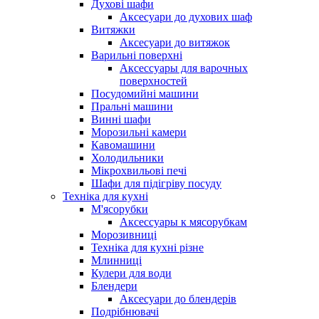
Духові шафи
Аксесуари до духових шаф
Витяжки
Аксесуари до витяжок
Варильні поверхні
Аксессуары для варочных
поверхностей
Посудомийні машини
Пральні машини
Винні шафи
Морозильні камери
Кавомашини
Холодильники
Мікрохвильові печі
Шафи для підігріву посуду
Техніка для кухні
М'ясорубки
Аксессуары к мясорубкам
Морозивниці
Техніка для кухні різне
Млинниці
Кулери для води
Блендери
Аксесуари до блендерів
Подрібнювачі