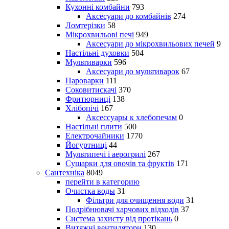
Кухонні комбайни
793
Аксесуари до комбайнів
274
Ломтерізки
58
Мікрохвильові печі
949
Аксесуари до мікрохвильових печей
9
Настільні духовки
504
Мультиварки
596
Аксесуари до мультиварок
67
Пароварки
111
Соковитискачі
370
Фритюрниці
138
Хлібопічі
167
Аксессуары к хлебопечам
0
Настільні плити
500
Електрочайники
1770
Йогуртниці
44
Мультипечі і аерогрилі
267
Сушарки для овочів та фруктів
171
Сантехніка
8049
перейти в категорию
Очистка воды
31
Фільтри для очищення води
31
Подрібнювачі харчових відходів
37
Система захисту від протікань
0
Витяжні вентилятори
130