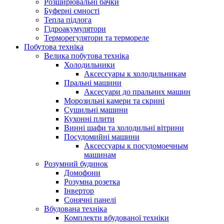
Розширювальні бачки
Буферні ємності
Тепла підлога
Гідроакумулятори
Терморегулятори та термореле
Побутова техніка
Велика побутова техніка
Холодильники
Аксессуары к холодильникам
Пральні машини
Аксесуари до пральних машин
Морозильні камери та скрині
Сушильні машини
Кухонні плити
Винні шафи та холодильні вітрини
Посудомийні машини
Аксессуары к посудомоечным
машинам
Розумний будинок
Домофони
Розумна розетка
Інвертор
Сонячні панелі
Вбудована техніка
Комплекти вбудованої техніки