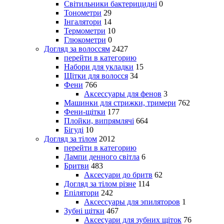
Світильники бактерицидні
0
Тонометри
29
Інгалятори
14
Термометри
10
Глюкометри
0
Догляд за волоссям
2427
перейти в категорию
Набори для укладки
15
Щітки для волосся
34
Фени
766
Аксессуары для фенов
3
Машинки для стрижки, тримери
762
Фени-щітки
177
Плойки, випрямлячі
664
Бігуді
10
Догляд за тілом
2012
перейти в категорию
Лампи денного світла
6
Бритви
483
Аксесуари до бритв
62
Догляд за тілом різне
114
Епілятори
242
Аксессуары для эпиляторов
1
Зубні щітки
467
Аксесуари для зубних щіток
76