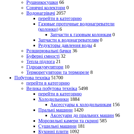
Рушникосушки
66
Сонячні колектори
0
Водонагрівачі
2057
перейти в категорию
Газовые проточные водонагреватели
(колонки)
6
Запчасти к газовым колонкам
0
Запчасти к водонагревателям
0
Редукторы давления воды
4
Розширювальні бачки
36
Буферні ємності
32
Тепла підлога
21
Гідроакумулятори
10
Терморегулятори та термореле
8
Побутова техніка
51700
перейти в категорию
Велика побутова техніка
5498
перейти в категорию
Холодильники
1884
Аксессуары к холодильникам
156
Пральні машини
1420
Аксесуари до пральних машин
96
Морозильні камери та скрині
585
Сушильні машини
181
Кухонні плити
1092