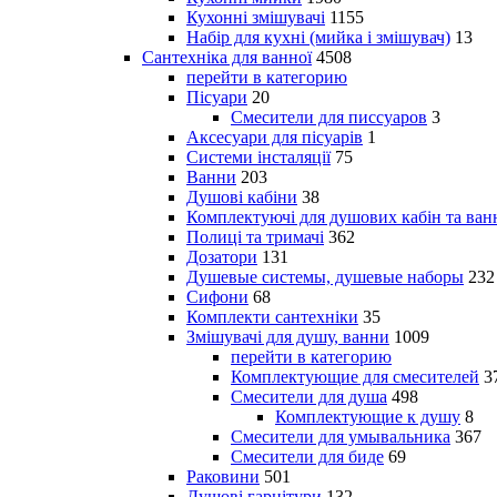
Кухонні змішувачі
1155
Набір для кухні (мийка і змішувач)
13
Сантехніка для ванної
4508
перейти в категорию
Пісуари
20
Смесители для писсуаров
3
Аксесуари для пісуарів
1
Системи інсталяції
75
Ванни
203
Душові кабіни
38
Комплектуючі для душових кабін та ван
Полиці та тримачі
362
Дозатори
131
Душевые системы, душевые наборы
232
Сифони
68
Комплекти сантехніки
35
Змішувачі для душу, ванни
1009
перейти в категорию
Комплектующие для смесителей
3
Смесители для душа
498
Комплектующие к душу
8
Смесители для умывальника
367
Смесители для биде
69
Раковини
501
Душові гарнітури
132