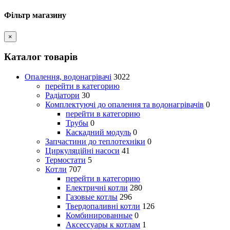
Фільтр магазину
×
Каталог товарів
Опалення, водонагрівачі
3022
перейти в категорию
Радіатори
30
Комплектуючі до опалення та водонагрівачів
0
перейти в категорию
Трубы
0
Каскадний модуль
0
Запчастини до теплотехніки
0
Циркуляційні насоси
41
Термостати
5
Котли
707
перейти в категорию
Електричні котли
280
Газовые котлы
296
Твердопаливні котли
126
Комбинированные
0
Аксессуары к котлам
1