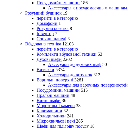
Посудомийні машини
186
Аксессуары к посудомоечным машинам
Розумний будинок
19
перейти в категорию
Домофони
1
Розумна розетка
8
Інвертор
7
Сонячні панелі
3
Вбудована техніка
12103
перейти в категорию
Комплекти вбудованої техніки
53
Духові шафи
2202
Аксесуари до духових шаф
50
Витяжки
5374
Аксесуари до витяжок
312
Варильні поверхні
3261
Аксессуары для варочных поверхностей
Посудомийні машини
515
Пральні машини
48
Винні шафи
36
Морозильні камери
38
Кавомашини
32
Холодильники
241
Мікрохвильові печі
285
Шафи для підігріву посуду
18