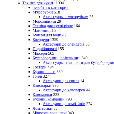
Техніка для кухні
11994
перейти в категорию
М'ясорубки
518
Аксессуары к мясорубкам
25
Морозивниці
29
Техніка для кухні різне
164
Млинниці
15
Кулери для води
42
Блендери
1359
Аксесуари до блендерів
38
Подрібнювачі
155
Міксери
565
Бутербродниці, вафельниці
340
Аксессуары и запчасти для бутербродни
Тостери
494
Кухонні ваги
339
Грилі
327
Аксесуари для гриля
14
Кавоварки
986
Аксесуари до кавоварок
44
Кавомолки
223
Кухонні комбайни
793
Аксесуари до комбайнів
274
Ломтерізки
58
Мікрохвильові печі
949