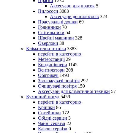
Праски
1274
Аксесуари для прасок
5
Пилососи
3083
Аксесуари до пилососів
323
Прасувальні дошки
69
Годинники
70
Світильники
54
Швейні машинки
328
Оверлоки
38
Кліматична техніка
3383
перейти в категорию
Метеостанції
29
Кондиціонери
1145
Вентилятори
208
Обігрівачі
1493
Зволожувачі повітря
292
Очищувачі повітря
159
Аксесуари для кліматичної техніки
57
Кухонний посуд
5459
перейти в категорию
Кришки
86
Сотейники
172
Обідні сервізи
3
Чайні сервізи
22
Кавові сервізи
0