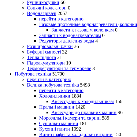
Рушникосушки
66
Сонячні колектори
0
Водонагрівачі
2057
перейти в категорию
Газовые проточные водонагреватели (колонки
Запчасти к газовым колонкам
0
Запчасти к водонагревателям
0
Редукторы давления воды
4
Розширювальні бачки
36
Буферні ємності
32
Тепла підлога
21
Гідроакумулятори
10
Терморегулятори та термореле
8
Побутова техніка
51700
перейти в категорию
Велика побутова техніка
5498
перейти в категорию
Холодильники
1884
Аксессуары к холодильникам
156
Пральні машини
1420
Аксесуари до пральних машин
96
Морозильні камери та скрині
585
Сушильні машини
181
Кухонні плити
1092
Винні шафи та холодильні вітрини
150