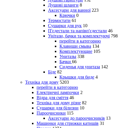
Душові шланги
8
Аксесуари для ванної
223
Крючки
0
Термостати
61
Сушарки для рук
10
П'єдестали та напівп'єдестали
46
Унітази, бачки та комплектуючі
798
перейти в категорию
Клавиши смыва
134
Комплектующие
105
Унитазы
338
Бачки
66
Сиденья для унитаза
142
Біде
82
Крышки для биде
4
Техніка для дому
5203
перейти в категорию
Електричні лампочки
2
Відра для сміття
46
Техніка для дому різне
82
Сушарки для білизни
10
Пароочисники
115
Аксесуари до пароочисників
13
Машинки для стрижки катишів
31