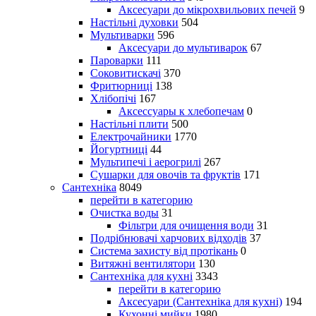
Аксесуари до мікрохвильових печей
9
Настільні духовки
504
Мультиварки
596
Аксесуари до мультиварок
67
Пароварки
111
Соковитискачі
370
Фритюрниці
138
Хлібопічі
167
Аксессуары к хлебопечам
0
Настільні плити
500
Електрочайники
1770
Йогуртниці
44
Мультипечі і аерогрилі
267
Сушарки для овочів та фруктів
171
Сантехніка
8049
перейти в категорию
Очистка воды
31
Фільтри для очищення води
31
Подрібнювачі харчових відходів
37
Система захисту від протікань
0
Витяжні вентилятори
130
Сантехніка для кухні
3343
перейти в категорию
Аксесуари (Сантехніка для кухні)
194
Кухонні мийки
1980