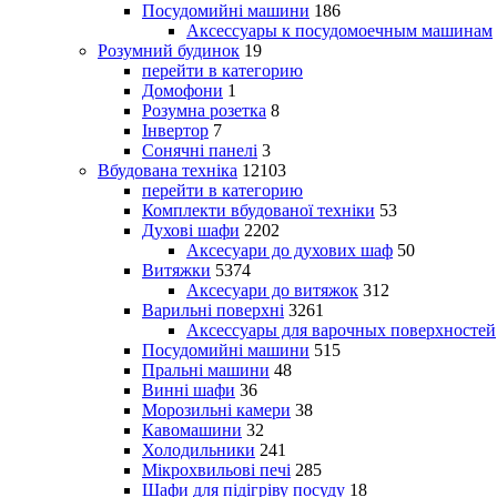
Посудомийні машини
186
Аксессуары к посудомоечным машинам
Розумний будинок
19
перейти в категорию
Домофони
1
Розумна розетка
8
Інвертор
7
Сонячні панелі
3
Вбудована техніка
12103
перейти в категорию
Комплекти вбудованої техніки
53
Духові шафи
2202
Аксесуари до духових шаф
50
Витяжки
5374
Аксесуари до витяжок
312
Варильні поверхні
3261
Аксессуары для варочных поверхностей
Посудомийні машини
515
Пральні машини
48
Винні шафи
36
Морозильні камери
38
Кавомашини
32
Холодильники
241
Мікрохвильові печі
285
Шафи для підігріву посуду
18