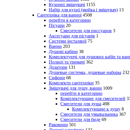
Кухонні змішувачі
1155
Набір для кухні (мийка і змішувач)
13
Сантехніка для ванної
4508
перейти в категорию
Пісуари
20
Смесители для писсуаров
3
Аксесуари для пісуарів
1
Системи інсталяції
75
Ванни
203
Душові кабіни
38
Комплектуючі для душових кабін та ван
Полиці та тримачі
362
Дозатори
131
Душевые системы, душевые наборы
232
Сифони
68
Комплекти сантехніки
35
Змішувачі для душу, ванни
1009
перейти в категорию
Комплектующие для смесителей
3
Смесители для душа
498
Комплектующие к душу
8
Смесители для умывальника
367
Смесители для биде
69
Раковини
501
Душові гарнітури
132