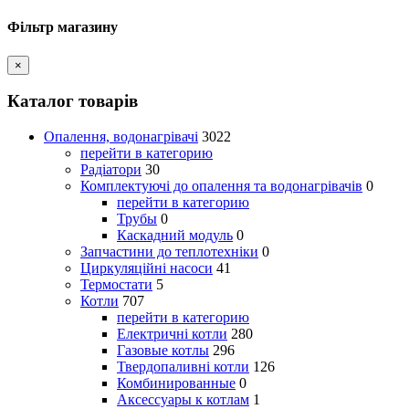
Фільтр магазину
×
Каталог товарів
Опалення, водонагрівачі
3022
перейти в категорию
Радіатори
30
Комплектуючі до опалення та водонагрівачів
0
перейти в категорию
Трубы
0
Каскадний модуль
0
Запчастини до теплотехніки
0
Циркуляційні насоси
41
Термостати
5
Котли
707
перейти в категорию
Електричні котли
280
Газовые котлы
296
Твердопаливні котли
126
Комбинированные
0
Аксессуары к котлам
1