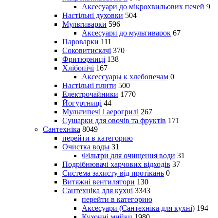
Аксесуари до мікрохвильових печей
9
Настільні духовки
504
Мультиварки
596
Аксесуари до мультиварок
67
Пароварки
111
Соковитискачі
370
Фритюрниці
138
Хлібопічі
167
Аксессуары к хлебопечам
0
Настільні плити
500
Електрочайники
1770
Йогуртниці
44
Мультипечі і аерогрилі
267
Сушарки для овочів та фруктів
171
Сантехніка
8049
перейти в категорию
Очистка воды
31
Фільтри для очищення води
31
Подрібнювачі харчових відходів
37
Система захисту від протікань
0
Витяжні вентилятори
130
Сантехніка для кухні
3343
перейти в категорию
Аксесуари (Сантехніка для кухні)
194
Кухонні мийки
1980