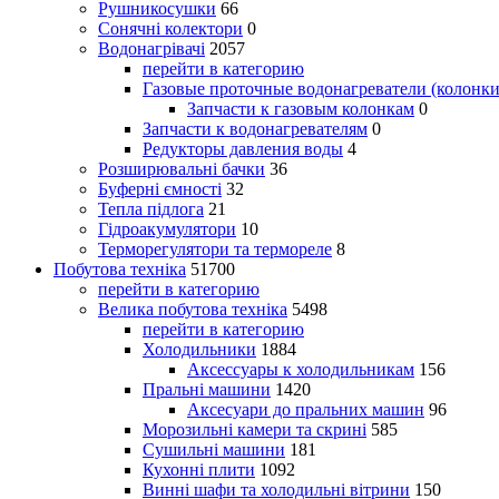
Рушникосушки
66
Сонячні колектори
0
Водонагрівачі
2057
перейти в категорию
Газовые проточные водонагреватели (колонки
Запчасти к газовым колонкам
0
Запчасти к водонагревателям
0
Редукторы давления воды
4
Розширювальні бачки
36
Буферні ємності
32
Тепла підлога
21
Гідроакумулятори
10
Терморегулятори та термореле
8
Побутова техніка
51700
перейти в категорию
Велика побутова техніка
5498
перейти в категорию
Холодильники
1884
Аксессуары к холодильникам
156
Пральні машини
1420
Аксесуари до пральних машин
96
Морозильні камери та скрині
585
Сушильні машини
181
Кухонні плити
1092
Винні шафи та холодильні вітрини
150