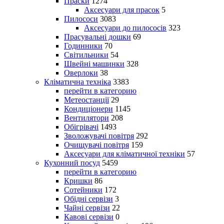
Праски
1274
Аксесуари для прасок
5
Пилососи
3083
Аксесуари до пилососів
323
Прасувальні дошки
69
Годинники
70
Світильники
54
Швейні машинки
328
Оверлоки
38
Кліматична техніка
3383
перейти в категорию
Метеостанції
29
Кондиціонери
1145
Вентилятори
208
Обігрівачі
1493
Зволожувачі повітря
292
Очищувачі повітря
159
Аксесуари для кліматичної техніки
57
Кухонний посуд
5459
перейти в категорию
Кришки
86
Сотейники
172
Обідні сервізи
3
Чайні сервізи
22
Кавові сервізи
0