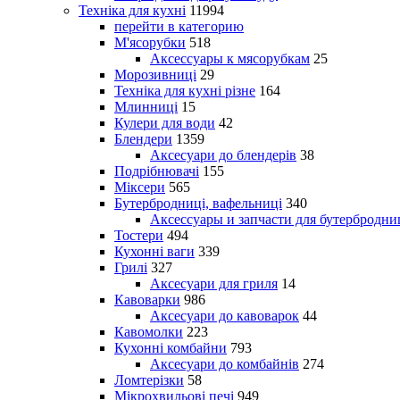
Техніка для кухні
11994
перейти в категорию
М'ясорубки
518
Аксессуары к мясорубкам
25
Морозивниці
29
Техніка для кухні різне
164
Млинниці
15
Кулери для води
42
Блендери
1359
Аксесуари до блендерів
38
Подрібнювачі
155
Міксери
565
Бутербродниці, вафельниці
340
Аксессуары и запчасти для бутербродни
Тостери
494
Кухонні ваги
339
Грилі
327
Аксесуари для гриля
14
Кавоварки
986
Аксесуари до кавоварок
44
Кавомолки
223
Кухонні комбайни
793
Аксесуари до комбайнів
274
Ломтерізки
58
Мікрохвильові печі
949