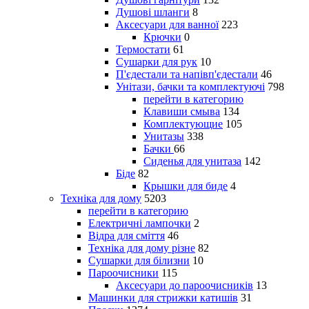
Душові шланги
8
Аксесуари для ванної
223
Крючки
0
Термостати
61
Сушарки для рук
10
П'єдестали та напівп'єдестали
46
Унітази, бачки та комплектуючі
798
перейти в категорию
Клавиши смыва
134
Комплектующие
105
Унитазы
338
Бачки
66
Сиденья для унитаза
142
Біде
82
Крышки для биде
4
Техніка для дому
5203
перейти в категорию
Електричні лампочки
2
Відра для сміття
46
Техніка для дому різне
82
Сушарки для білизни
10
Пароочисники
115
Аксесуари до пароочисників
13
Машинки для стрижки катишів
31