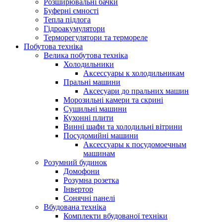
Розширювальні бачки
Буферні ємності
Тепла підлога
Гідроакумулятори
Терморегулятори та термореле
Побутова техніка
Велика побутова техніка
Холодильники
Аксессуары к холодильникам
Пральні машини
Аксесуари до пральних машин
Морозильні камери та скрині
Сушильні машини
Кухонні плити
Винні шафи та холодильні вітрини
Посудомийні машини
Аксессуары к посудомоечным
машинам
Розумний будинок
Домофони
Розумна розетка
Інвертор
Сонячні панелі
Вбудована техніка
Комплекти вбудованої техніки