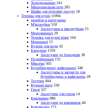
Холодильники
241
Мікрохвильові печі
285
Шафи для підігріву посуду
18
Техніка для кухні
11994
перейти в категорию
М'ясорубки
518
Аксессуары к мясорубкам
25
Морозивниці
29
Техніка для кухні різне
164
Млинниці
15
Кулери для води
42
Блендери
1359
Аксесуари до блендерів
38
Подрібнювачі
155
Міксери
565
Бутербродниці, вафельниці
340
Аксессуары и запчасти для
бутербродниц и вафельниц
28
Тостери
494
Кухонні ваги
339
Грилі
327
Аксесуари для гриля
14
Кавоварки
986
Аксесуари до кавоварок
44
Кавомолки
223