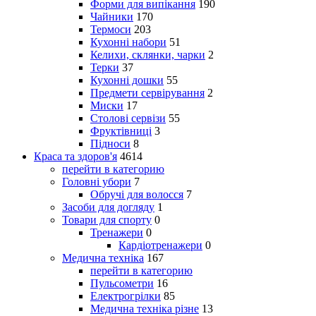
Форми для випікання
190
Чайники
170
Термоси
203
Кухонні набори
51
Келихи, склянки, чарки
2
Терки
37
Кухонні дошки
55
Предмети сервірування
2
Миски
17
Столові сервізи
55
Фруктівниці
3
Підноси
8
Краса та здоров'я
4614
перейти в категорию
Головні убори
7
Обручі для волосся
7
Засоби для догляду
1
Товари для спорту
0
Тренажери
0
Кардіотренажери
0
Медична техніка
167
перейти в категорию
Пульсометри
16
Електрогрілки
85
Медична техніка різне
13