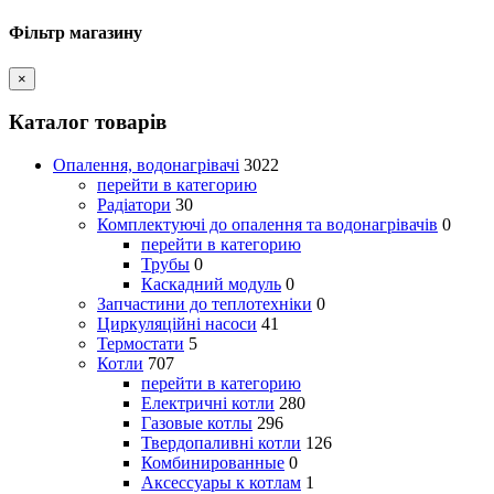
Фільтр магазину
×
Каталог товарів
Опалення, водонагрівачі
3022
перейти в категорию
Радіатори
30
Комплектуючі до опалення та водонагрівачів
0
перейти в категорию
Трубы
0
Каскадний модуль
0
Запчастини до теплотехніки
0
Циркуляційні насоси
41
Термостати
5
Котли
707
перейти в категорию
Електричні котли
280
Газовые котлы
296
Твердопаливні котли
126
Комбинированные
0
Аксессуары к котлам
1