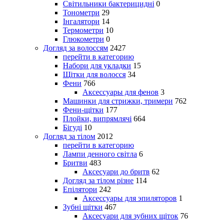
Світильники бактерицидні
0
Тонометри
29
Інгалятори
14
Термометри
10
Глюкометри
0
Догляд за волоссям
2427
перейти в категорию
Набори для укладки
15
Щітки для волосся
34
Фени
766
Аксессуары для фенов
3
Машинки для стрижки, тримери
762
Фени-щітки
177
Плойки, випрямлячі
664
Бігуді
10
Догляд за тілом
2012
перейти в категорию
Лампи денного світла
6
Бритви
483
Аксесуари до бритв
62
Догляд за тілом різне
114
Епілятори
242
Аксессуары для эпиляторов
1
Зубні щітки
467
Аксесуари для зубних щіток
76