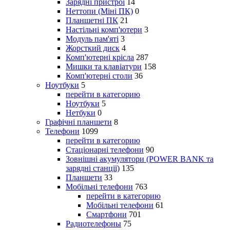
Зарядні пристрої
14
Неттопи (Міні ПК)
0
Планшетні ПК
21
Настільні комп'ютери
3
Модуль пам'яті
3
Жорсткий диск
4
Комп'ютерні крісла
287
Мишки та клавіатури
158
Комп'ютерні столи
36
Ноутбуки
5
перейти в категорию
Ноутбуки
5
Нетбуки
0
Графічні планшети
8
Телефони
1099
перейти в категорию
Стаціонарні телефони
90
Зовнішні акумулятори (POWER BANK та
зарядні станції)
135
Планшети
33
Мобільні телефони
763
перейти в категорию
Мобільні телефони
61
Смартфони
701
Радиотелефоны
75