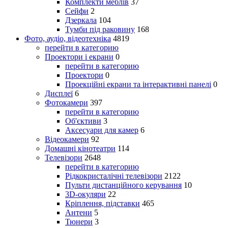
Комплекти меблів
37
Сейфи
2
Дзеркала
104
Тумби під раковину
168
Фото, аудіо, відеотехніка
4819
перейти в категорию
Проектори і екрани
0
перейти в категорию
Проектори
0
Проекційні екрани та інтерактивні панелі
0
Дисплеї
6
Фотокамери
397
перейти в категорию
Об'єктиви
3
Аксесуари для камер
6
Відеокамери
92
Домашні кінотеатри
114
Телевізори
2648
перейти в категорию
Рідкокристалічні телевізори
2122
Пульти дистанційного керування
10
3D-окуляри
22
Кріплення, підставки
465
Антени
5
Тюнери
3