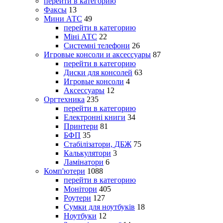
перейти в категорию
Факсы
13
Мини АТС
49
перейти в категорию
Міні АТС
22
Системні телефони
26
Игровые консоли и аксессуары
87
перейти в категорию
Диски для консолей
63
Игровые консоли
4
Аксессуары
12
Оргтехника
235
перейти в категорию
Електронні книги
34
Принтери
81
БФП
35
Стабілізатори, ДБЖ
75
Калькулятори
3
Ламінатори
6
Комп'ютери
1088
перейти в категорию
Монітори
405
Роутери
127
Сумки для ноутбуків
18
Ноутбуки
12