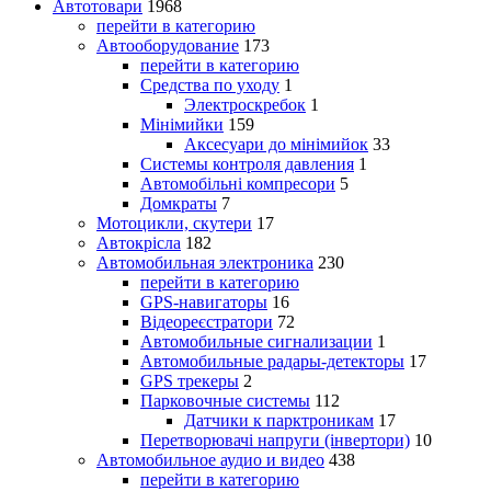
Автотовари
1968
перейти в категорию
Автооборудование
173
перейти в категорию
Средства по уходу
1
Электроскребок
1
Мінімийки
159
Аксесуари до мінімийок
33
Системы контроля давления
1
Автомобільні компресори
5
Домкраты
7
Мотоцикли, скутери
17
Автокрісла
182
Автомобильная электроника
230
перейти в категорию
GPS-навигаторы
16
Відеореєстратори
72
Автомобильные сигнализации
1
Автомобильные радары-детекторы
17
GPS трекеры
2
Парковочные системы
112
Датчики к парктроникам
17
Перетворювачі напруги (інвертори)
10
Автомобильное аудио и видео
438
перейти в категорию