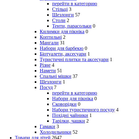
перейти в категорию
Стільці
3
Шезлонги
57
Столи
2
Тенти, парасольки
0
Килимки для пікніка
0
Коптильні
2
Мангали
31
Набори для барбекю
0
Біотуалети, аксесуари
1
Туристичні плитки та аксесуари
1
Різне
4
Намети
51
Спальні мішки
37
Шезлонги
1
Посуд
7
перейти в категорию
Набори для пікніка
0
Сковорідки
0
Набори туристичного посуду
4
Похідні чайники
1
Тарілки, чашки
2
Гамаки
3
Холодильники
52
Товари для дітей
2647