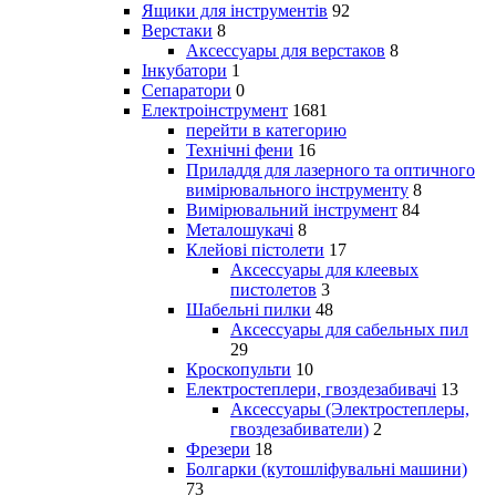
Ящики для інструментів
92
Верстаки
8
Аксессуары для верстаков
8
Інкубатори
1
Сепаратори
0
Електроінструмент
1681
перейти в категорию
Технічні фени
16
Приладдя для лазерного та оптичного
вимірювального інструменту
8
Вимірювальний інструмент
84
Металошукачі
8
Клейові пістолети
17
Аксессуары для клеевых
пистолетов
3
Шабельні пилки
48
Аксессуары для сабельных пил
29
Кроскопульти
10
Електростеплери, гвоздезабивачі
13
Аксессуары (Электростеплеры,
гвоздезабиватели)
2
Фрезери
18
Болгарки (кутошліфувальні машини)
73