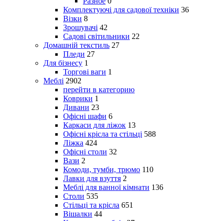
Разное
0
Комплектуючі для садової техніки
36
Візки
8
Зрошувачі
42
Садові світильники
22
Домашній текстиль
27
Пледи
27
Для бізнесу
1
Торгові ваги
1
Меблі
2902
перейти в категорию
Коврики
1
Дивани
23
Офісні шафи
6
Каркаси для ліжок
13
Офісні крісла та стільці
588
Ліжка
424
Офісні столи
32
Вази
2
Комоди, тумби, трюмо
110
Лавки для взуття
2
Меблі для ванної кімнати
136
Столи
535
Стільці та крісла
651
Вішалки
44