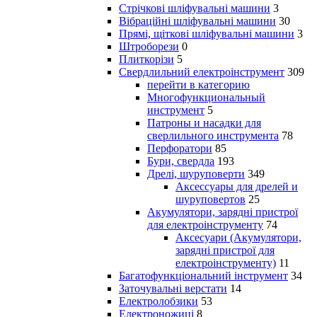
Стрічкові шліфувальні машини
3
Вібраційні шліфувальні машини
30
Прямі, щіткові шліфувальні машини
3
Штроборези
0
Плиткорізи
5
Свердлильний електроінструмент
309
перейти в категорию
Многофункциональный
инструмент
5
Патроны и насадки для
сверлильного инструмента
78
Перфоратори
85
Бури, свердла
193
Дрелі, шуруповерти
349
Аксессуары для дрелей и
шуруповертов
25
Акумулятори, зарядні пристрої
для електроінструменту
74
Аксесуари (Акумулятори,
зарядні пристрої для
електроінструменту)
11
Багатофункціональний інструмент
34
Заточувальні верстати
14
Електролобзики
53
Електроножиці
8