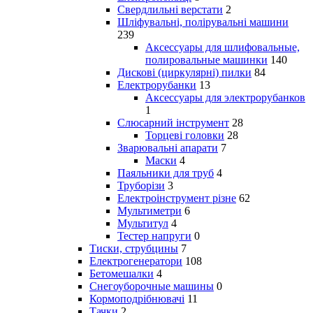
Свердлильні верстати
2
Шліфувальні, полірувальні машини
239
Аксессуары для шлифовальные,
полировальные машинки
140
Дискові (циркулярні) пилки
84
Електрорубанки
13
Аксессуары для электрорубанков
1
Слюсарний інструмент
28
Торцеві головки
28
Зварювальні апарати
7
Маски
4
Паяльники для труб
4
Труборізи
3
Електроінструмент різне
62
Мультиметри
6
Мультитул
4
Тестер напруги
0
Тиски, струбцины
7
Електрогенератори
108
Бетомешалки
4
Снегоуборочные машины
0
Кормоподрібнювачі
11
Тачки
2