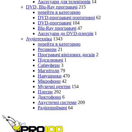
Аксесуари для телевізорів
14
DVD, Blu-Ray програвачі
215
перейти в категорию
DVD-програвачі портативні
62
DVD-програвачі
104
Blu-Ray програвачі
47
Аксесуари до DVD-плеєрів
1
Аудіотехніка
1343
перейти в категорию
Ресивери
21
Програвачі вінілових дисків
2
Підсилювачі
1
Сабвуфери
3
Магнітоли
79
Навушники
470
Мікрофони
42
Музичні центри
154
Плеєри
292
Диктофони
6
Акустичні системи
209
Радіоприймачі
64