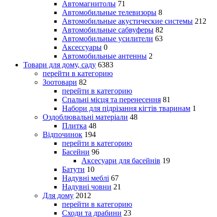
Автомагнитолы
71
Автомобильные телевизоры
8
Автомобильные акустические системы
212
Автомобильные сабвуферы
82
Автомобильные усилители
63
Аксессуары
0
Автомобильные антенны
2
Товари для дому, саду
6383
перейти в категорию
Зоотовари
82
перейти в категорию
Спальні місця та перенесення
81
Набори для підрізання кігтів тваринам
1
Оздоблювальні матеріали
48
Плитка
48
Відпочинок
194
перейти в категорию
Басейни
96
Аксесуари для басейнів
19
Батути
10
Надувні меблі
67
Надувні човни
21
Для дому
2012
перейти в категорию
Сходи та драбини
23