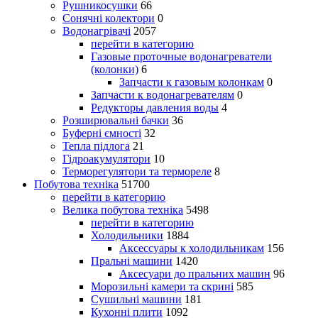
Рушникосушки
66
Сонячні колектори
0
Водонагрівачі
2057
перейти в категорию
Газовые проточные водонагреватели
(колонки)
6
Запчасти к газовым колонкам
0
Запчасти к водонагревателям
0
Редукторы давления воды
4
Розширювальні бачки
36
Буферні ємності
32
Тепла підлога
21
Гідроакумулятори
10
Терморегулятори та термореле
8
Побутова техніка
51700
перейти в категорию
Велика побутова техніка
5498
перейти в категорию
Холодильники
1884
Аксессуары к холодильникам
156
Пральні машини
1420
Аксесуари до пральних машин
96
Морозильні камери та скрині
585
Сушильні машини
181
Кухонні плити
1092