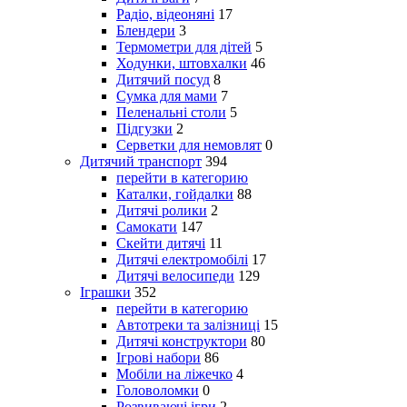
Радіо, відеоняні
17
Блендери
3
Термометри для дітей
5
Ходунки, штовхалки
46
Дитячий посуд
8
Сумка для мами
7
Пеленальні столи
5
Підгузки
2
Серветки для немовлят
0
Дитячий транспорт
394
перейти в категорию
Каталки, гойдалки
88
Дитячі ролики
2
Самокати
147
Скейти дитячі
11
Дитячі електромобілі
17
Дитячі велосипеди
129
Іграшки
352
перейти в категорию
Автотреки та залізниці
15
Дитячі конструктори
80
Ігрові набори
86
Мобіли на ліжечко
4
Головоломки
0
Розвиваючі ігри
2