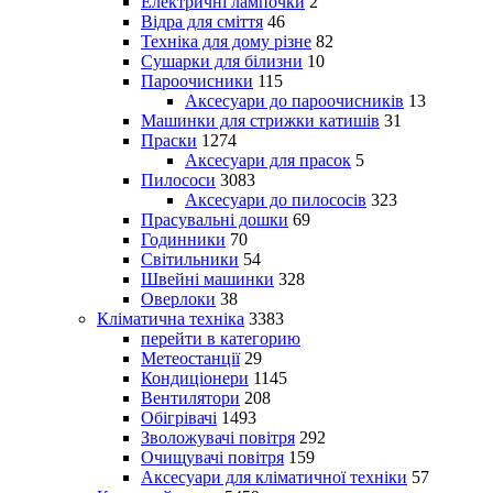
Електричні лампочки
2
Відра для сміття
46
Техніка для дому різне
82
Сушарки для білизни
10
Пароочисники
115
Аксесуари до пароочисників
13
Машинки для стрижки катишів
31
Праски
1274
Аксесуари для прасок
5
Пилососи
3083
Аксесуари до пилососів
323
Прасувальні дошки
69
Годинники
70
Світильники
54
Швейні машинки
328
Оверлоки
38
Кліматична техніка
3383
перейти в категорию
Метеостанції
29
Кондиціонери
1145
Вентилятори
208
Обігрівачі
1493
Зволожувачі повітря
292
Очищувачі повітря
159
Аксесуари для кліматичної техніки
57