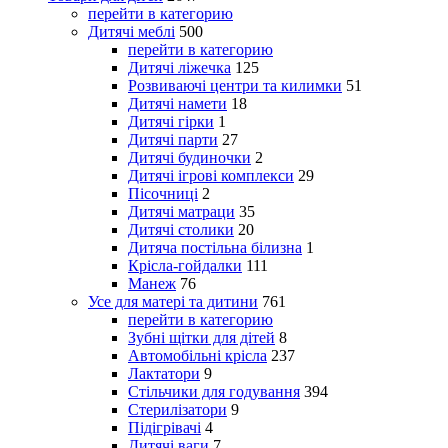
перейти в категорию
Дитячі меблі
500
перейти в категорию
Дитячі ліжечка
125
Розвиваючі центри та килимки
51
Дитячі намети
18
Дитячі гірки
1
Дитячі парти
27
Дитячі будиночки
2
Дитячі ігрові комплекси
29
Пісочниці
2
Дитячі матраци
35
Дитячі столики
20
Дитяча постільна білизна
1
Крісла-гойдалки
111
Манеж
76
Усе для матері та дитини
761
перейти в категорию
Зубні щітки для дітей
8
Автомобільні крісла
237
Лактатори
9
Стільчики для годування
394
Стерилізатори
9
Підігрівачі
4
Дитячі ваги
7