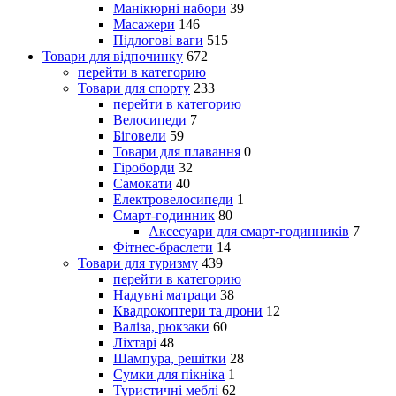
Манікюрні набори
39
Масажери
146
Підлогові ваги
515
Товари для відпочинку
672
перейти в категорию
Товари для спорту
233
перейти в категорию
Велосипеди
7
Біговели
59
Товари для плавання
0
Гіроборди
32
Самокати
40
Електровелосипеди
1
Смарт-годинник
80
Аксесуари для смарт-годинників
7
Фітнес-браслети
14
Товари для туризму
439
перейти в категорию
Надувні матраци
38
Квадрокоптери та дрони
12
Валіза, рюкзаки
60
Ліхтарі
48
Шампура, решітки
28
Сумки для пікніка
1
Туристичні меблі
62