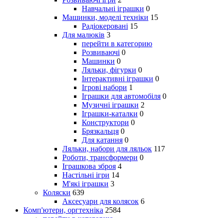
Навчальні іграшки
0
Машинки, моделі техніки
15
Радіокеровані
15
Для малюків
3
перейти в категорию
Розвиваючі
0
Машинки
0
Ляльки, фігурки
0
Інтерактивні іграшки
0
Ігрові набори
1
Іграшки для автомобіля
0
Музичні іграшки
2
Іграшки-каталки
0
Конструктори
0
Брязкальця
0
Для катання
0
Ляльки, набори для ляльок
117
Роботи, трансформери
0
Іграшкова зброя
4
Настільні ігри
14
М'які іграшки
3
Коляски
639
Аксесуари для колясок
6
Комп'ютери, оргтехніка
2584