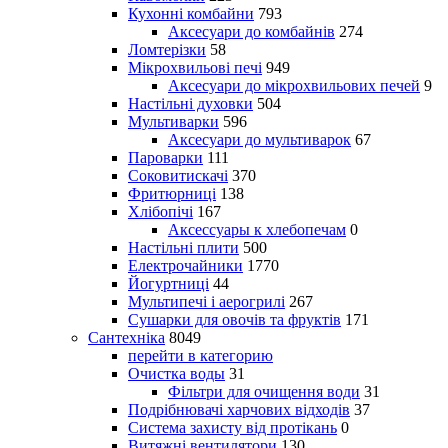
Кухонні комбайни
793
Аксесуари до комбайнів
274
Ломтерізки
58
Мікрохвильові печі
949
Аксесуари до мікрохвильових печей
9
Настільні духовки
504
Мультиварки
596
Аксесуари до мультиварок
67
Пароварки
111
Соковитискачі
370
Фритюрниці
138
Хлібопічі
167
Аксессуары к хлебопечам
0
Настільні плити
500
Електрочайники
1770
Йогуртниці
44
Мультипечі і аерогрилі
267
Сушарки для овочів та фруктів
171
Сантехніка
8049
перейти в категорию
Очистка воды
31
Фільтри для очищення води
31
Подрібнювачі харчових відходів
37
Система захисту від протікань
0
Витяжні вентилятори
130