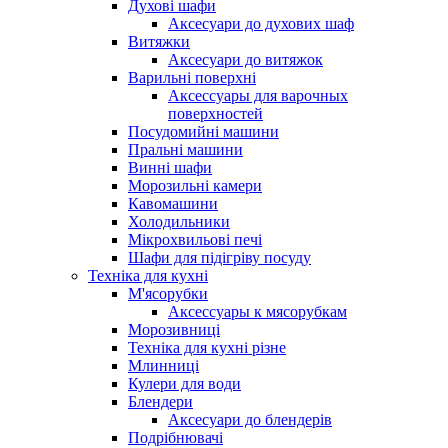
Духові шафи
Аксесуари до духових шаф
Витяжки
Аксесуари до витяжок
Варильні поверхні
Аксессуары для варочных
поверхностей
Посудомийні машини
Пральні машини
Винні шафи
Морозильні камери
Кавомашини
Холодильники
Мікрохвильові печі
Шафи для підігріву посуду
Техніка для кухні
М'ясорубки
Аксессуары к мясорубкам
Морозивниці
Техніка для кухні різне
Млинниці
Кулери для води
Блендери
Аксесуари до блендерів
Подрібнювачі