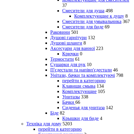
37
Смесители для душа
498
Комплектующие к душу
8
Смесители для умывальника
367
Смесители для биде
69
Раковини
501
Душові гарнітури
132
Душові шланги
8
Аксесуари для ванної
223
Крючки
0
Термостати
61
Сушарки для рук
10
П'єдестали та напівп'єдестали
46
Унітази, бачки та комплектуючі
798
перейти в категорию
Клавиши смыва
134
Комплектующие
105
Унитазы
338
Бачки
66
Сиденья для унитаза
142
Біде
82
Крышки для биде
4
Техніка для дому
5203
перейти в категорию