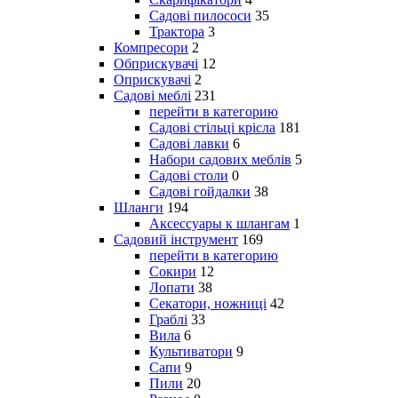
Садові пилососи
35
Трактора
3
Компресори
2
Обприскувачі
12
Оприскувачі
2
Садові меблі
231
перейти в категорию
Садові стільці крісла
181
Садові лавки
6
Набори садових меблів
5
Садові столи
0
Садові гойдалки
38
Шланги
194
Аксессуары к шлангам
1
Садовий інструмент
169
перейти в категорию
Сокири
12
Лопати
38
Секатори, ножниці
42
Граблі
33
Вила
6
Культиватори
9
Сапи
9
Пили
20