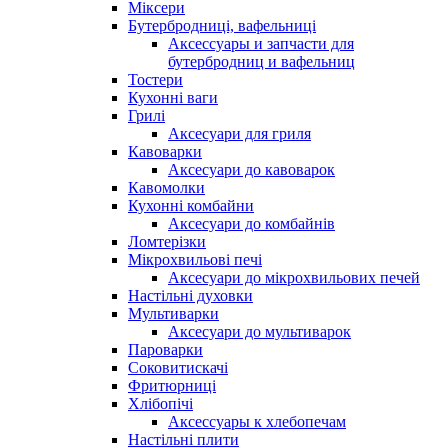
Міксери
Бутербродниці, вафельниці
Аксессуары и запчасти для
бутербродниц и вафельниц
Тостери
Кухонні ваги
Грилі
Аксесуари для гриля
Кавоварки
Аксесуари до кавоварок
Кавомолки
Кухонні комбайни
Аксесуари до комбайнів
Ломтерізки
Мікрохвильові печі
Аксесуари до мікрохвильових печей
Настільні духовки
Мультиварки
Аксесуари до мультиварок
Пароварки
Соковитискачі
Фритюрниці
Хлібопічі
Аксессуары к хлебопечам
Настільні плити