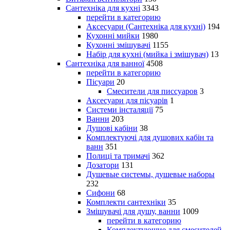
Сантехніка для кухні
3343
перейти в категорию
Аксесуари (Сантехніка для кухні)
194
Кухонні мийки
1980
Кухонні змішувачі
1155
Набір для кухні (мийка і змішувач)
13
Сантехніка для ванної
4508
перейти в категорию
Пісуари
20
Смесители для писсуаров
3
Аксесуари для пісуарів
1
Системи інсталяції
75
Ванни
203
Душові кабіни
38
Комплектуючі для душових кабін та
ванн
351
Полиці та тримачі
362
Дозатори
131
Душевые системы, душевые наборы
232
Сифони
68
Комплекти сантехніки
35
Змішувачі для душу, ванни
1009
перейти в категорию
Комплектующие для смесителей