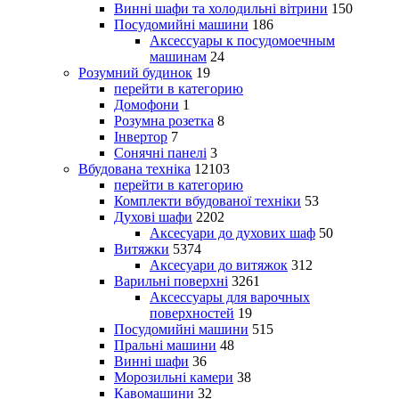
Винні шафи та холодильні вітрини
150
Посудомийні машини
186
Аксессуары к посудомоечным
машинам
24
Розумний будинок
19
перейти в категорию
Домофони
1
Розумна розетка
8
Інвертор
7
Сонячні панелі
3
Вбудована техніка
12103
перейти в категорию
Комплекти вбудованої техніки
53
Духові шафи
2202
Аксесуари до духових шаф
50
Витяжки
5374
Аксесуари до витяжок
312
Варильні поверхні
3261
Аксессуары для варочных
поверхностей
19
Посудомийні машини
515
Пральні машини
48
Винні шафи
36
Морозильні камери
38
Кавомашини
32