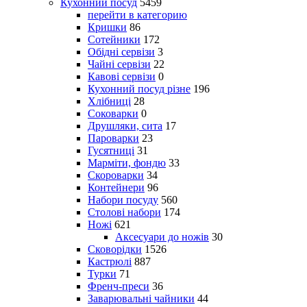
Кухонний посуд
5459
перейти в категорию
Кришки
86
Сотейники
172
Обідні сервізи
3
Чайні сервізи
22
Кавові сервізи
0
Кухонний посуд різне
196
Хлібниці
28
Соковарки
0
Друшляки, сита
17
Пароварки
23
Гусятниці
31
Марміти, фондю
33
Скороварки
34
Контейнери
96
Набори посуду
560
Столові набори
174
Ножі
621
Аксесуари до ножів
30
Сковорідки
1526
Кастрюлі
887
Турки
71
Френч-преси
36
Заварювальні чайники
44