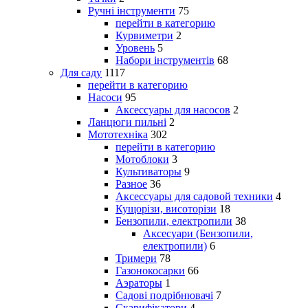
Ручні інструменти
75
перейти в категорию
Курвиметри
2
Уровень
5
Набори інструментів
68
Для саду
1117
перейти в категорию
Насоси
95
Аксессуары для насосов
2
Ланцюги пильні
2
Мототехніка
302
перейти в категорию
Мотоблоки
3
Культиваторы
9
Разное
36
Аксессуары для садовой техники
4
Кущорізи, висоторізи
18
Бензопили, електропили
38
Аксесуари (Бензопили,
електропили)
6
Тримери
78
Газонокосарки
66
Аэраторы
1
Садові подрібнювачі
7
Скарифікатори
4