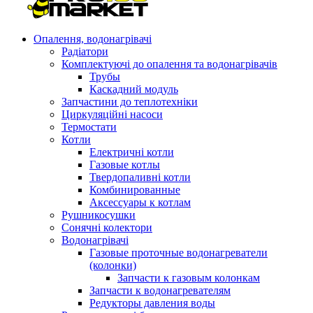
Опалення, водонагрівачі
Радіатори
Комплектуючі до опалення та водонагрівачів
Трубы
Каскадний модуль
Запчастини до теплотехніки
Циркуляційні насоси
Термостати
Котли
Електричні котли
Газовые котлы
Твердопаливні котли
Комбинированные
Аксессуары к котлам
Рушникосушки
Сонячні колектори
Водонагрівачі
Газовые проточные водонагреватели
(колонки)
Запчасти к газовым колонкам
Запчасти к водонагревателям
Редукторы давления воды