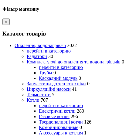
Фільтр магазину
×
Каталог товарів
Опалення, водонагрівачі
3022
перейти в категорию
Радіатори
30
Комплектуючі до опалення та водонагрівачів
0
перейти в категорию
Трубы
0
Каскадний модуль
0
Запчастини до теплотехніки
0
Циркуляційні насоси
41
Термостати
5
Котли
707
перейти в категорию
Електричні котли
280
Газовые котлы
296
Твердопаливні котли
126
Комбинированные
0
Аксессуары к котлам
1