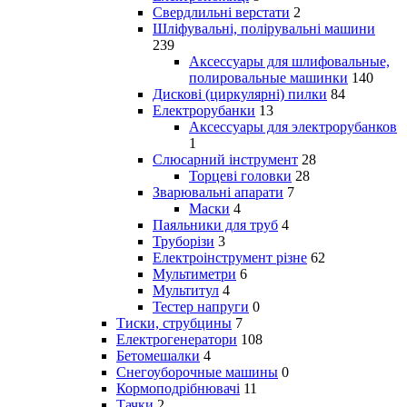
Свердлильні верстати
2
Шліфувальні, полірувальні машини
239
Аксессуары для шлифовальные,
полировальные машинки
140
Дискові (циркулярні) пилки
84
Електрорубанки
13
Аксессуары для электрорубанков
1
Слюсарний інструмент
28
Торцеві головки
28
Зварювальні апарати
7
Маски
4
Паяльники для труб
4
Труборізи
3
Електроінструмент різне
62
Мультиметри
6
Мультитул
4
Тестер напруги
0
Тиски, струбцины
7
Електрогенератори
108
Бетомешалки
4
Снегоуборочные машины
0
Кормоподрібнювачі
11
Тачки
2