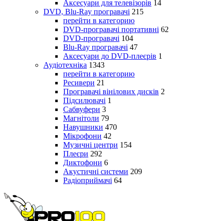
Аксесуари для телевізорів
14
DVD, Blu-Ray програвачі
215
перейти в категорию
DVD-програвачі портативні
62
DVD-програвачі
104
Blu-Ray програвачі
47
Аксесуари до DVD-плеєрів
1
Аудіотехніка
1343
перейти в категорию
Ресивери
21
Програвачі вінілових дисків
2
Підсилювачі
1
Сабвуфери
3
Магнітоли
79
Навушники
470
Мікрофони
42
Музичні центри
154
Плеєри
292
Диктофони
6
Акустичні системи
209
Радіоприймачі
64