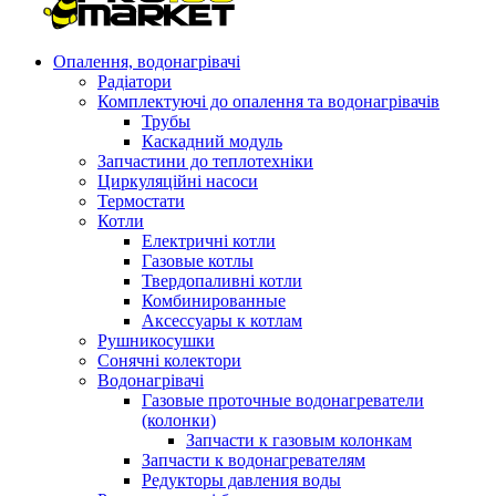
Опалення, водонагрівачі
Радіатори
Комплектуючі до опалення та водонагрівачів
Трубы
Каскадний модуль
Запчастини до теплотехніки
Циркуляційні насоси
Термостати
Котли
Електричні котли
Газовые котлы
Твердопаливні котли
Комбинированные
Аксессуары к котлам
Рушникосушки
Сонячні колектори
Водонагрівачі
Газовые проточные водонагреватели
(колонки)
Запчасти к газовым колонкам
Запчасти к водонагревателям
Редукторы давления воды