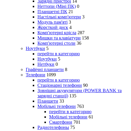
Зарядні пристрої
14
Неттопи (Міні ПК)
0
Планшетні ПК
21
Настільні комп'ютери
3
Модуль пам'яті
3
Жорсткий диск
4
Комп'ютерні крісла
287
Мишки та клавіатури
158
Комп'ютерні столи
36
Ноутбуки
5
перейти в категорию
Ноутбуки
5
Нетбуки
0
Графічні планшети
8
Телефони
1099
перейти в категорию
Стаціонарні телефони
90
Зовнішні акумулятори (POWER BANK та
зарядні станції)
135
Планшети
33
Мобільні телефони
763
перейти в категорию
Мобільні телефони
61
Смартфони
701
Радиотелефоны
75