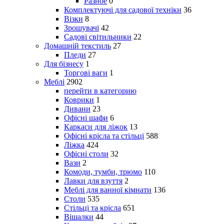
Разное
0
Комплектуючі для садової техніки
36
Візки
8
Зрошувачі
42
Садові світильники
22
Домашній текстиль
27
Пледи
27
Для бізнесу
1
Торгові ваги
1
Меблі
2902
перейти в категорию
Коврики
1
Дивани
23
Офісні шафи
6
Каркаси для ліжок
13
Офісні крісла та стільці
588
Ліжка
424
Офісні столи
32
Вази
2
Комоди, тумби, трюмо
110
Лавки для взуття
2
Меблі для ванної кімнати
136
Столи
535
Стільці та крісла
651
Вішалки
44