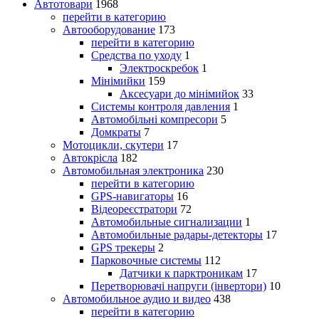
Автотовари
1968
перейти в категорию
Автооборудование
173
перейти в категорию
Средства по уходу
1
Электроскребок
1
Мінімийки
159
Аксесуари до мінімийок
33
Системы контроля давления
1
Автомобільні компресори
5
Домкраты
7
Мотоцикли, скутери
17
Автокрісла
182
Автомобильная электроника
230
перейти в категорию
GPS-навигаторы
16
Відеореєстратори
72
Автомобильные сигнализации
1
Автомобильные радары-детекторы
17
GPS трекеры
2
Парковочные системы
112
Датчики к парктроникам
17
Перетворювачі напруги (інвертори)
10
Автомобильное аудио и видео
438
перейти в категорию