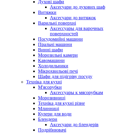
Духові шафи
Аксесуари до духових шаф
Витяжки
Аксесуари до витяжок
Варильні поверхні
Аксессуары для варочных
поверхностей
Посудомийні машини
Пральні машини
Винні шафи
Морозильні камери
Кавомашини
Холодильники
Мікрохвильові печі
Шафи для підігріву посуду
Техніка для кухні
М'ясорубки
Аксессуары к мясорубкам
Морозивниці
Техніка для кухні різне
Млинниці
Кулери для води
Блендери
Аксесуари до блендерів
Подрібнювачі