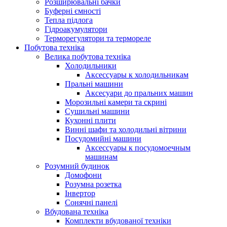
Розширювальні бачки
Буферні ємності
Тепла підлога
Гідроакумулятори
Терморегулятори та термореле
Побутова техніка
Велика побутова техніка
Холодильники
Аксессуары к холодильникам
Пральні машини
Аксесуари до пральних машин
Морозильні камери та скрині
Сушильні машини
Кухонні плити
Винні шафи та холодильні вітрини
Посудомийні машини
Аксессуары к посудомоечным
машинам
Розумний будинок
Домофони
Розумна розетка
Інвертор
Сонячні панелі
Вбудована техніка
Комплекти вбудованої техніки