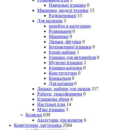
Навчальні іграшки
0
Машинки, моделі техніки
15
Радіокеровані
15
Для малюків
3
перейти в категорию
Розвиваючі
0
Машинки
0
Ляльки, фігурки
0
Інтерактивні іграшки
0
Ігрові набори
1
Іграшки для автомобіля
0
Музичні іграшки
2
Іграшки-каталки
0
Конструктори
0
Брязкальця
0
Для катання
0
Ляльки, набори для ляльок
117
Роботи, трансформери
0
Іграшкова зброя
4
Настільні ігри
14
М'які іграшки
3
Коляски
639
Аксесуари для колясок
6
Комп'ютери, оргтехніка
2584