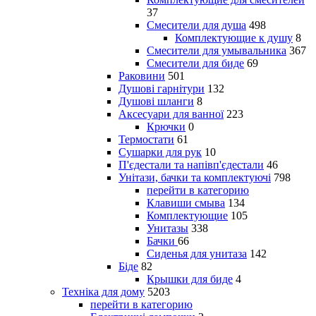
37
Смесители для душа
498
Комплектующие к душу
8
Смесители для умывальника
367
Смесители для биде
69
Раковини
501
Душові гарнітури
132
Душові шланги
8
Аксесуари для ванної
223
Крючки
0
Термостати
61
Сушарки для рук
10
П'єдестали та напівп'єдестали
46
Унітази, бачки та комплектуючі
798
перейти в категорию
Клавиши смыва
134
Комплектующие
105
Унитазы
338
Бачки
66
Сиденья для унитаза
142
Біде
82
Крышки для биде
4
Техніка для дому
5203
перейти в категорию