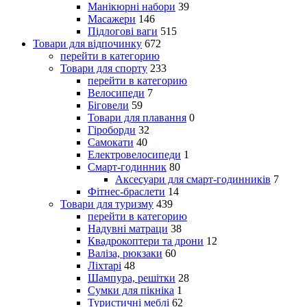
Манікюрні набори
39
Масажери
146
Підлогові ваги
515
Товари для відпочинку
672
перейти в категорию
Товари для спорту
233
перейти в категорию
Велосипеди
7
Біговели
59
Товари для плавання
0
Гіроборди
32
Самокати
40
Електровелосипеди
1
Смарт-годинник
80
Аксесуари для смарт-годинників
7
Фітнес-браслети
14
Товари для туризму
439
перейти в категорию
Надувні матраци
38
Квадрокоптери та дрони
12
Валіза, рюкзаки
60
Ліхтарі
48
Шампура, решітки
28
Сумки для пікніка
1
Туристичні меблі
62