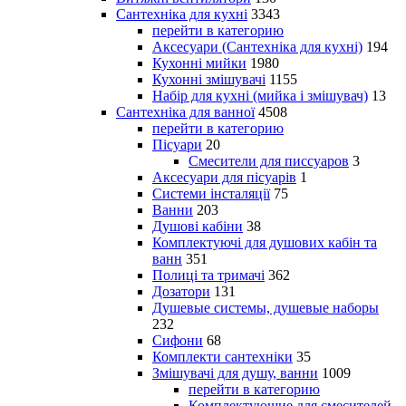
Сантехніка для кухні
3343
перейти в категорию
Аксесуари (Сантехніка для кухні)
194
Кухонні мийки
1980
Кухонні змішувачі
1155
Набір для кухні (мийка і змішувач)
13
Сантехніка для ванної
4508
перейти в категорию
Пісуари
20
Смесители для писсуаров
3
Аксесуари для пісуарів
1
Системи інсталяції
75
Ванни
203
Душові кабіни
38
Комплектуючі для душових кабін та
ванн
351
Полиці та тримачі
362
Дозатори
131
Душевые системы, душевые наборы
232
Сифони
68
Комплекти сантехніки
35
Змішувачі для душу, ванни
1009
перейти в категорию
Комплектующие для смесителей