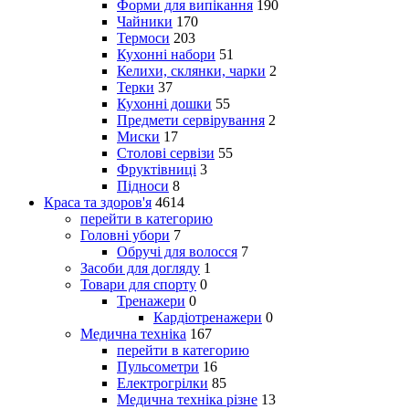
Форми для випікання
190
Чайники
170
Термоси
203
Кухонні набори
51
Келихи, склянки, чарки
2
Терки
37
Кухонні дошки
55
Предмети сервірування
2
Миски
17
Столові сервізи
55
Фруктівниці
3
Підноси
8
Краса та здоров'я
4614
перейти в категорию
Головні убори
7
Обручі для волосся
7
Засоби для догляду
1
Товари для спорту
0
Тренажери
0
Кардіотренажери
0
Медична техніка
167
перейти в категорию
Пульсометри
16
Електрогрілки
85
Медична техніка різне
13