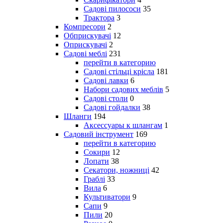
Садові пилососи
35
Трактора
3
Компресори
2
Обприскувачі
12
Оприскувачі
2
Садові меблі
231
перейти в категорию
Садові стільці крісла
181
Садові лавки
6
Набори садових меблів
5
Садові столи
0
Садові гойдалки
38
Шланги
194
Аксессуары к шлангам
1
Садовий інструмент
169
перейти в категорию
Сокири
12
Лопати
38
Секатори, ножниці
42
Граблі
33
Вила
6
Культиватори
9
Сапи
9
Пили
20