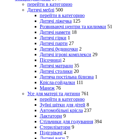
перейти в категорию
Дитячі меблі
500
перейти в категорию
Дитячі ліжечка
125
Розвиваючі центри та килимки
51
Дитячі намети
18
Дитячі гірки
1
Дитячі парти
27
Дитячі будиночки
2
Дитячі ігрові комплекси
29
Пісочниці
2
Дитячі матраци
35
Дитячі столики
20
Дитяча постільна білизна
1
Крісла-гойдалки
111
Манеж
76
Усе для матері та дитини
761
перейти в категорию
Зубні щітки для дітей
8
Автомобільні крісла
237
Лактатори
9
Стільчики для годування
394
Стерилізатори
9
Підігрівачі
4
Дитячі ваги
7