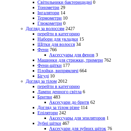
Світильники бактерицидні
0
Тонометри
29
Інгалятори
14
Термометри
10
Глюкометри
0
Догляд за волоссям
2427
перейти в категорию
Набори для укладки
15
Щітки для волосся
34
Фени
766
Аксессуары для фенов
3
Машинки для стрижки, тримери
762
Фени-щітки
177
Плойки, випрямлячі
664
Бігуді
10
Догляд за тілом
2012
перейти в категорию
Лампи денного світла
6
Бритви
483
Аксесуари до бритв
62
Догляд за тілом різне
114
Епілятори
242
Аксессуары для эпиляторов
1
Зубні щітки
467
Аксесуари для зубних щіток
76