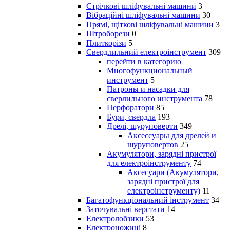
Стрічкові шліфувальні машини
3
Вібраційні шліфувальні машини
30
Прямі, щіткові шліфувальні машини
3
Штроборези
0
Плиткорізи
5
Свердлильний електроінструмент
309
перейти в категорию
Многофункциональный
инструмент
5
Патроны и насадки для
сверлильного инструмента
78
Перфоратори
85
Бури, свердла
193
Дрелі, шуруповерти
349
Аксессуары для дрелей и
шуруповертов
25
Акумулятори, зарядні пристрої
для електроінструменту
74
Аксесуари (Акумулятори,
зарядні пристрої для
електроінструменту)
11
Багатофункціональний інструмент
34
Заточувальні верстати
14
Електролобзики
53
Електроножиці
8