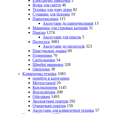
Електричні лампочки
2
Відра для сміття
46
Техніка для дому різне
82
Сушарки для білизни
10
Пароочисники
115
Аксесуари до пароочисників
13
Машинки для стрижки катишів
31
Праски
1274
Аксесуари для прасок
5
Пилососи
3083
Аксесуари до пилососів
323
Прасувальні дошки
69
Годинники
70
Світильники
54
Швейні машинки
328
Оверлоки
38
Кліматична техніка
3383
перейти в категорию
Метеостанції
29
Кондиціонери
1145
Вентилятори
208
Обігрівачі
1493
Зволожувачі повітря
292
Очищувачі повітря
159
Аксесуари для кліматичної техніки
57