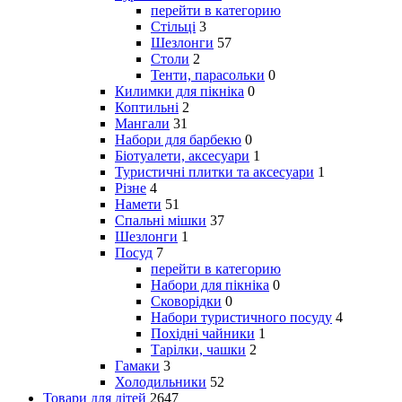
перейти в категорию
Стільці
3
Шезлонги
57
Столи
2
Тенти, парасольки
0
Килимки для пікніка
0
Коптильні
2
Мангали
31
Набори для барбекю
0
Біотуалети, аксесуари
1
Туристичні плитки та аксесуари
1
Різне
4
Намети
51
Спальні мішки
37
Шезлонги
1
Посуд
7
перейти в категорию
Набори для пікніка
0
Сковорідки
0
Набори туристичного посуду
4
Похідні чайники
1
Тарілки, чашки
2
Гамаки
3
Холодильники
52
Товари для дітей
2647