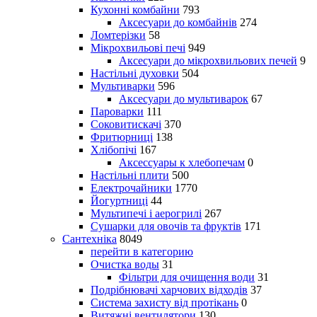
Кухонні комбайни
793
Аксесуари до комбайнів
274
Ломтерізки
58
Мікрохвильові печі
949
Аксесуари до мікрохвильових печей
9
Настільні духовки
504
Мультиварки
596
Аксесуари до мультиварок
67
Пароварки
111
Соковитискачі
370
Фритюрниці
138
Хлібопічі
167
Аксессуары к хлебопечам
0
Настільні плити
500
Електрочайники
1770
Йогуртниці
44
Мультипечі і аерогрилі
267
Сушарки для овочів та фруктів
171
Сантехніка
8049
перейти в категорию
Очистка воды
31
Фільтри для очищення води
31
Подрібнювачі харчових відходів
37
Система захисту від протікань
0
Витяжні вентилятори
130