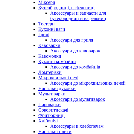
Міксери
Бутербродниці, вафельниці
Аксессуары и запчасти для
бутербродниц и вафельниц
Тостери
Кухонні ваги
Грилі
Аксесуари для гриля
Кавоварки
Аксесуари до кавоварок
Кавомолки
Кухонні комбайни
Аксесуари до комбайнів
Ломтерізки
Мікрохвильові печі
Аксесуари до мікрохвильових печей
Настільні духовки
Мультиварки
Аксесуари до мультиварок
Пароварки
Соковитискачі
Фритюрниці
Хлібопічі
Аксессуары к хлебопечам
Настільні плити