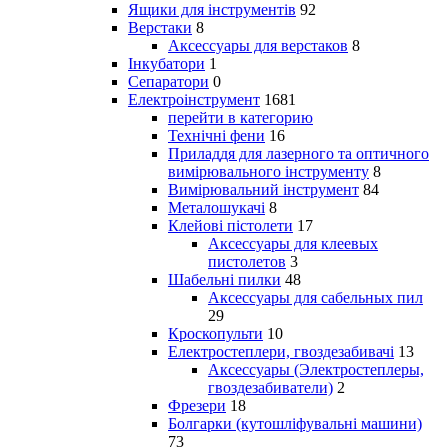
Ящики для інструментів
92
Верстаки
8
Аксессуары для верстаков
8
Інкубатори
1
Сепаратори
0
Електроінструмент
1681
перейти в категорию
Технічні фени
16
Приладдя для лазерного та оптичного
вимірювального інструменту
8
Вимірювальний інструмент
84
Металошукачі
8
Клейові пістолети
17
Аксессуары для клеевых
пистолетов
3
Шабельні пилки
48
Аксессуары для сабельных пил
29
Кроскопульти
10
Електростеплери, гвоздезабивачі
13
Аксессуары (Электростеплеры,
гвоздезабиватели)
2
Фрезери
18
Болгарки (кутошліфувальні машини)
73