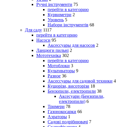
Ручні інструменти
75
перейти в категорию
Курвиметри
2
Уровень
5
Набори інструментів
68
Для саду
1117
перейти в категорию
Насоси
95
Аксессуары для насосов
2
Ланцюги пильні
2
Мототехніка
302
перейти в категорию
Мотоблоки
3
Культиваторы
9
Разное
36
Аксессуары для садовой техники
4
Кущорізи, висоторізи
18
Бензопили, електропили
38
Аксесуари (Бензопили,
електропили)
6
Тримери
78
Газонокосарки
66
Аэраторы
1
Садові подрібнювачі
7
Скарифікатори
4