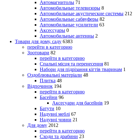
Автомагнитолы
71
Автомобильные телевизоры
8
Автомобильные акустические системы
212
Автомобильные сабвуферы
82
Автомобильные усилители
63
Аксессуары
0
Автомобильные антенны
2
Товари для дому, саду
6383
перейти в категорию
Зоотовари
82
перейти в категорию
Спальні місця та перенесення
81
Набори для підрізання кігтів тваринам
1
Оздоблювальні матеріали
48
Плитка
48
Відпочинок
194
перейти в категорию
Басейни
96
Аксесуари для басейнів
19
Батути
10
Надувні меблі
67
Надувні човни
21
Для дому
2012
перейти в категорию
Сходи та драбини
23