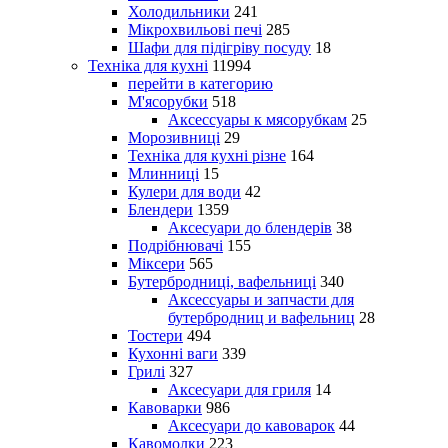
Холодильники
241
Мікрохвильові печі
285
Шафи для підігріву посуду
18
Техніка для кухні
11994
перейти в категорию
М'ясорубки
518
Аксессуары к мясорубкам
25
Морозивниці
29
Техніка для кухні різне
164
Млинниці
15
Кулери для води
42
Блендери
1359
Аксесуари до блендерів
38
Подрібнювачі
155
Міксери
565
Бутербродниці, вафельниці
340
Аксессуары и запчасти для
бутербродниц и вафельниц
28
Тостери
494
Кухонні ваги
339
Грилі
327
Аксесуари для гриля
14
Кавоварки
986
Аксесуари до кавоварок
44
Кавомолки
223