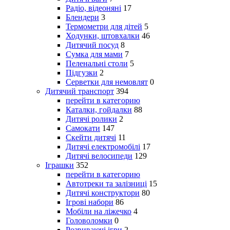
Радіо, відеоняні
17
Блендери
3
Термометри для дітей
5
Ходунки, штовхалки
46
Дитячий посуд
8
Сумка для мами
7
Пеленальні столи
5
Підгузки
2
Серветки для немовлят
0
Дитячий транспорт
394
перейти в категорию
Каталки, гойдалки
88
Дитячі ролики
2
Самокати
147
Скейти дитячі
11
Дитячі електромобілі
17
Дитячі велосипеди
129
Іграшки
352
перейти в категорию
Автотреки та залізниці
15
Дитячі конструктори
80
Ігрові набори
86
Мобіли на ліжечко
4
Головоломки
0
Розвиваючі ігри
2