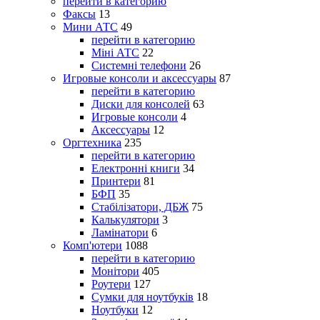
перейти в категорию
Факсы
13
Мини АТС
49
перейти в категорию
Міні АТС
22
Системні телефони
26
Игровые консоли и аксессуары
87
перейти в категорию
Диски для консолей
63
Игровые консоли
4
Аксессуары
12
Оргтехника
235
перейти в категорию
Електронні книги
34
Принтери
81
БФП
35
Стабілізатори, ДБЖ
75
Калькулятори
3
Ламінатори
6
Комп'ютери
1088
перейти в категорию
Монітори
405
Роутери
127
Сумки для ноутбуків
18
Ноутбуки
12