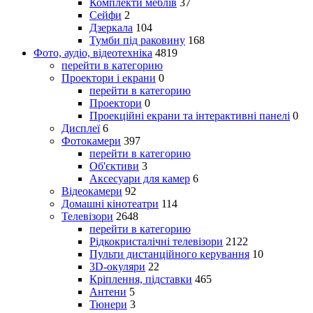
Комплекти меблів
37
Сейфи
2
Дзеркала
104
Тумби під раковину
168
Фото, аудіо, відеотехніка
4819
перейти в категорию
Проектори і екрани
0
перейти в категорию
Проектори
0
Проекційні екрани та інтерактивні панелі
0
Дисплеї
6
Фотокамери
397
перейти в категорию
Об'єктиви
3
Аксесуари для камер
6
Відеокамери
92
Домашні кінотеатри
114
Телевізори
2648
перейти в категорию
Рідкокристалічні телевізори
2122
Пульти дистанційного керування
10
3D-окуляри
22
Кріплення, підставки
465
Антени
5
Тюнери
3