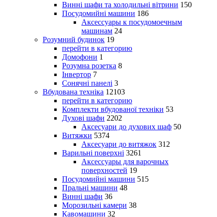
Винні шафи та холодильні вітрини
150
Посудомийні машини
186
Аксессуары к посудомоечным
машинам
24
Розумний будинок
19
перейти в категорию
Домофони
1
Розумна розетка
8
Інвертор
7
Сонячні панелі
3
Вбудована техніка
12103
перейти в категорию
Комплекти вбудованої техніки
53
Духові шафи
2202
Аксесуари до духових шаф
50
Витяжки
5374
Аксесуари до витяжок
312
Варильні поверхні
3261
Аксессуары для варочных
поверхностей
19
Посудомийні машини
515
Пральні машини
48
Винні шафи
36
Морозильні камери
38
Кавомашини
32