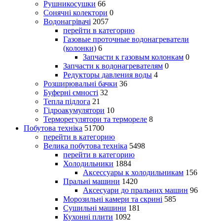
Рушникосушки
66
Сонячні колектори
0
Водонагрівачі
2057
перейти в категорию
Газовые проточные водонагреватели
(колонки)
6
Запчасти к газовым колонкам
0
Запчасти к водонагревателям
0
Редукторы давления воды
4
Розширювальні бачки
36
Буферні ємності
32
Тепла підлога
21
Гідроакумулятори
10
Терморегулятори та термореле
8
Побутова техніка
51700
перейти в категорию
Велика побутова техніка
5498
перейти в категорию
Холодильники
1884
Аксессуары к холодильникам
156
Пральні машини
1420
Аксесуари до пральних машин
96
Морозильні камери та скрині
585
Сушильні машини
181
Кухонні плити
1092