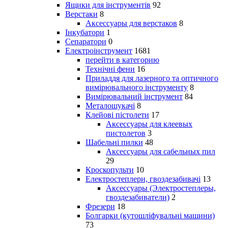
Ящики для інструментів
92
Верстаки
8
Аксессуары для верстаков
8
Інкубатори
1
Сепаратори
0
Електроінструмент
1681
перейти в категорию
Технічні фени
16
Приладдя для лазерного та оптичного
вимірювального інструменту
8
Вимірювальний інструмент
84
Металошукачі
8
Клейові пістолети
17
Аксессуары для клеевых
пистолетов
3
Шабельні пилки
48
Аксессуары для сабельных пил
29
Кроскопульти
10
Електростеплери, гвоздезабивачі
13
Аксессуары (Электростеплеры,
гвоздезабиватели)
2
Фрезери
18
Болгарки (кутошліфувальні машини)
73