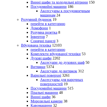
Винні шафи та холодильні вітрини
150
Посудомийні машини
186
Аксессуары к посудомоечным
машинам
24
Розумний будинок
19
перейти в категорию
Домофони
1
Розумна розетка
8
Інвертор
7
Сонячні панелі
3
Вбудована техніка
12103
перейти в категорию
Комплекти вбудованої техніки
53
Духові шафи
2202
Аксесуари до духових шаф
50
Витяжки
5374
Аксесуари до витяжок
312
Варильні поверхні
3261
Аксессуары для варочных
поверхностей
19
Посудомийні машини
515
Пральні машини
48
Винні шафи
36
Морозильні камери
38
Кавомашини
32