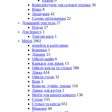
Разное
0
Комплектуючі для садової техніки
36
Візки
8
Зрошувачі
42
Садові світильники
22
Домашній текстиль
27
Пледи
27
Для бізнесу
1
Торгові ваги
1
Меблі
2902
перейти в категорию
Коврики
1
Дивани
23
Офісні шафи
6
Каркаси для ліжок
13
Офісні крісла та стільці
588
Ліжка
424
Офісні столи
32
Вази
2
Комоди, тумби, трюмо
110
Лавки для взуття
2
Меблі для ванної кімнати
136
Столи
535
Стільці та крісла
651
Вішалки
44