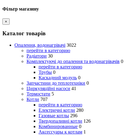
Фільтр магазину
×
Каталог товарів
Опалення, водонагрівачі
3022
перейти в категорию
Радіатори
30
Комплектуючі до опалення та водонагрівачів
0
перейти в категорию
Трубы
0
Каскадний модуль
0
Запчастини до теплотехніки
0
Циркуляційні насоси
41
Термостати
5
Котли
707
перейти в категорию
Електричні котли
280
Газовые котлы
296
Твердопаливні котли
126
Комбинированные
0
Аксессуары к котлам
1