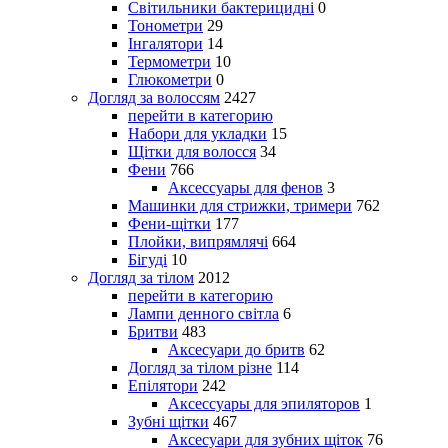
Світильники бактерицидні
0
Тонометри
29
Інгалятори
14
Термометри
10
Глюкометри
0
Догляд за волоссям
2427
перейти в категорию
Набори для укладки
15
Щітки для волосся
34
Фени
766
Аксессуары для фенов
3
Машинки для стрижки, тримери
762
Фени-щітки
177
Плойки, випрямлячі
664
Бігуді
10
Догляд за тілом
2012
перейти в категорию
Лампи денного світла
6
Бритви
483
Аксесуари до бритв
62
Догляд за тілом різне
114
Епілятори
242
Аксессуары для эпиляторов
1
Зубні щітки
467
Аксесуари для зубних щіток
76