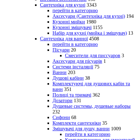
Сантехніка для кухні
3343
перейти в категорию
Аксесуари (Сантехніка для кухні)
194
Кухонні мийки
1980
Кухонні змішувачі
1155
Набір для кухні (мийка і змішувач)
13
Сантехніка для ванної
4508
перейти в категорию
Пісуари
20
Смесители для писсуаров
3
Аксесуари для пісуарів
1
Системи інсталяції
75
Ванни
203
Душові кабіни
38
Комплектуючі для душових кабін та
ванн
351
Полиці та тримачі
362
Дозатори
131
Душевые системы, душевые наборы
232
Сифони
68
Комплекти сантехніки
35
Змішувачі для душу, ванни
1009
перейти в категорию
Комплектующие для смесителей