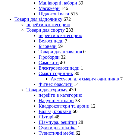
Манікюрні набори
39
Масажери
146
Підлогові ваги
515
Товари для відпочинку
672
перейти в категорию
Товари для спорту
233
перейти в категорию
Велосипеди
7
Біговели
59
Товари для плавання
0
Гіроборди
32
Самокати
40
Електровелосипеди
1
Смарт-годинник
80
Аксесуари для смарт-годинників
7
Фітнес-браслети
14
Товари для туризму
439
перейти в категорию
Надувні матраци
38
Квадрокоптери та дрони
12
Валіза, рюкзаки
60
Ліхтарі
48
Шампура, решітки
28
Сумки для пікніка
1
Туристичні меблі
62