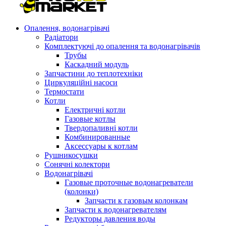
Опалення, водонагрівачі
Радіатори
Комплектуючі до опалення та водонагрівачів
Трубы
Каскадний модуль
Запчастини до теплотехніки
Циркуляційні насоси
Термостати
Котли
Електричні котли
Газовые котлы
Твердопаливні котли
Комбинированные
Аксессуары к котлам
Рушникосушки
Сонячні колектори
Водонагрівачі
Газовые проточные водонагреватели
(колонки)
Запчасти к газовым колонкам
Запчасти к водонагревателям
Редукторы давления воды