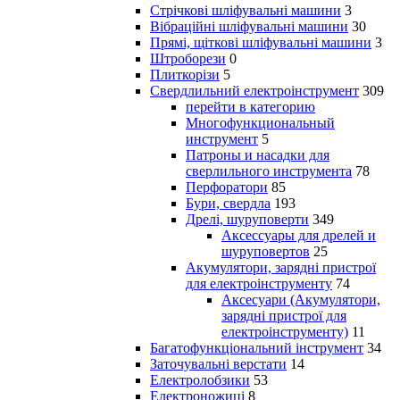
Стрічкові шліфувальні машини
3
Вібраційні шліфувальні машини
30
Прямі, щіткові шліфувальні машини
3
Штроборези
0
Плиткорізи
5
Свердлильний електроінструмент
309
перейти в категорию
Многофункциональный
инструмент
5
Патроны и насадки для
сверлильного инструмента
78
Перфоратори
85
Бури, свердла
193
Дрелі, шуруповерти
349
Аксессуары для дрелей и
шуруповертов
25
Акумулятори, зарядні пристрої
для електроінструменту
74
Аксесуари (Акумулятори,
зарядні пристрої для
електроінструменту)
11
Багатофункціональний інструмент
34
Заточувальні верстати
14
Електролобзики
53
Електроножиці
8