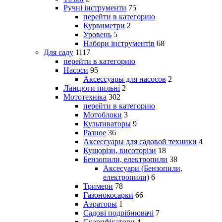
Ручні інструменти
75
перейти в категорию
Курвиметри
2
Уровень
5
Набори інструментів
68
Для саду
1117
перейти в категорию
Насоси
95
Аксессуары для насосов
2
Ланцюги пильні
2
Мототехніка
302
перейти в категорию
Мотоблоки
3
Культиваторы
9
Разное
36
Аксессуары для садовой техники
4
Кущорізи, висоторізи
18
Бензопили, електропили
38
Аксесуари (Бензопили,
електропили)
6
Тримери
78
Газонокосарки
66
Аэраторы
1
Садові подрібнювачі
7
Скарифікатори
4