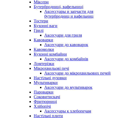
Міксери
Бутербродниці, вафельниці
Аксессуары и запчасти для
бутербродниц и вафельниц
Тостери
Кухонні ваги
Грилі
Аксесуари для гриля
Кавоварки
Аксесуари до кавоварок
Кавомолки
Кухонні комбайни
Аксесуари до комбайнів
Ломтерізки
Мікрохвильові печі
Аксесуари до мікрохвильових печей
Настільні духовки
Мультиварки
Аксесуари до мультиварок
Пароварки
Соковитискачі
Фритюрниці
Хлібопічі
Аксессуары к хлебопечам
Настільні плити