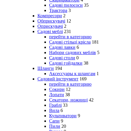
Садові пилососи
35
Трактора
3
Компресори
2
Обприскувачі
12
Оприскувачі
2
Садові меблі
231
перейти в категорию
Садові стільці крісла
181
Садові лавки
6
Набори садових меблів
5
Садові столи
0
Садові гойдалки
38
Шланги
194
Аксессуары к шлангам
1
Садовий інструмент
169
перейти в категорию
Сокири
12
Лопати
38
Секатори, ножниці
42
Граблі
33
Вила
6
Культиватори
9
Сапи
9
Пили
20