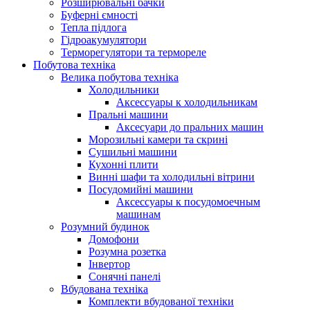
Розширювальні бачки
Буферні ємності
Тепла підлога
Гідроакумулятори
Терморегулятори та термореле
Побутова техніка
Велика побутова техніка
Холодильники
Аксессуары к холодильникам
Пральні машини
Аксесуари до пральних машин
Морозильні камери та скрині
Сушильні машини
Кухонні плити
Винні шафи та холодильні вітрини
Посудомийні машини
Аксессуары к посудомоечным
машинам
Розумний будинок
Домофони
Розумна розетка
Інвертор
Сонячні панелі
Вбудована техніка
Комплекти вбудованої техніки