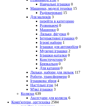
Навчальні іграшки
0
Машинки, моделі техніки
15
Радіокеровані
15
Для малюків
3
перейти в категорию
Розвиваючі
0
Машинки
0
Ляльки, фігурки
0
Інтерактивні іграшки
0
Ігрові набори
1
Іграшки для автомобіля
0
Музичні іграшки
2
Іграшки-каталки
0
Конструктори
0
Брязкальця
0
Для катання
0
Ляльки, набори для ляльок
117
Роботи, трансформери
0
Іграшкова зброя
4
Настільні ігри
14
М'які іграшки
3
Коляски
639
Аксесуари для колясок
6
Комп'ютери, оргтехніка
2584