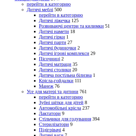
перейти в категорию
Дитячі меблі
500
перейти в категорию
Дитячі ліжечка
125
Розвиваючі центри та килимки
51
Дитячі намети
18
Дитячі гірки
1
Дитячі парти
27
Дитячі будиночки
2
Дитячі ігрові комплекси
29
Пісочниці
2
Дитячі матраци
35
Дитячі столики
20
Дитяча постільна білизна
1
Крісла-гойдалки
111
Манеж
76
Усе для матері та дитини
761
перейти в категорию
Зубні щітки для дітей
8
Автомобільні крісла
237
Лактатори
9
Стільчики для годування
394
Стерилізатори
9
Підігрівачі
4
Дитячі ваги
7