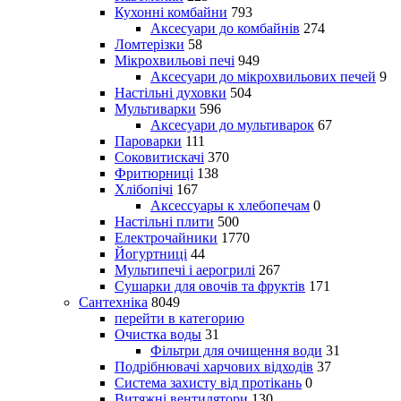
Кухонні комбайни
793
Аксесуари до комбайнів
274
Ломтерізки
58
Мікрохвильові печі
949
Аксесуари до мікрохвильових печей
9
Настільні духовки
504
Мультиварки
596
Аксесуари до мультиварок
67
Пароварки
111
Соковитискачі
370
Фритюрниці
138
Хлібопічі
167
Аксессуары к хлебопечам
0
Настільні плити
500
Електрочайники
1770
Йогуртниці
44
Мультипечі і аерогрилі
267
Сушарки для овочів та фруктів
171
Сантехніка
8049
перейти в категорию
Очистка воды
31
Фільтри для очищення води
31
Подрібнювачі харчових відходів
37
Система захисту від протікань
0
Витяжні вентилятори
130