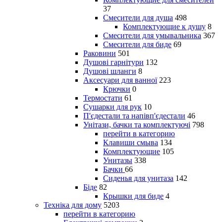
37
Смесители для душа
498
Комплектующие к душу
8
Смесители для умывальника
367
Смесители для биде
69
Раковини
501
Душові гарнітури
132
Душові шланги
8
Аксесуари для ванної
223
Крючки
0
Термостати
61
Сушарки для рук
10
П'єдестали та напівп'єдестали
46
Унітази, бачки та комплектуючі
798
перейти в категорию
Клавиши смыва
134
Комплектующие
105
Унитазы
338
Бачки
66
Сиденья для унитаза
142
Біде
82
Крышки для биде
4
Техніка для дому
5203
перейти в категорию