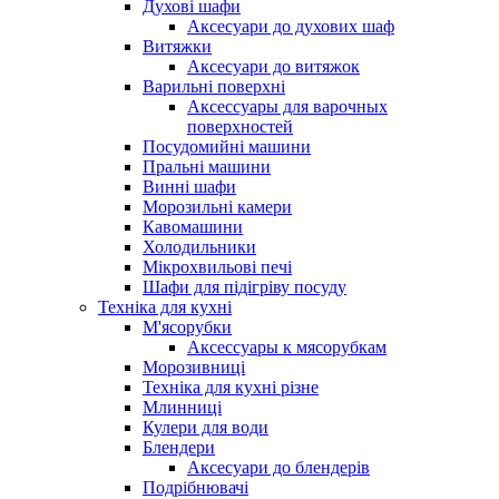
Духові шафи
Аксесуари до духових шаф
Витяжки
Аксесуари до витяжок
Варильні поверхні
Аксессуары для варочных
поверхностей
Посудомийні машини
Пральні машини
Винні шафи
Морозильні камери
Кавомашини
Холодильники
Мікрохвильові печі
Шафи для підігріву посуду
Техніка для кухні
М'ясорубки
Аксессуары к мясорубкам
Морозивниці
Техніка для кухні різне
Млинниці
Кулери для води
Блендери
Аксесуари до блендерів
Подрібнювачі