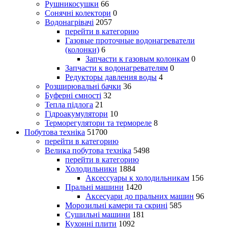
Рушникосушки
66
Сонячні колектори
0
Водонагрівачі
2057
перейти в категорию
Газовые проточные водонагреватели
(колонки)
6
Запчасти к газовым колонкам
0
Запчасти к водонагревателям
0
Редукторы давления воды
4
Розширювальні бачки
36
Буферні ємності
32
Тепла підлога
21
Гідроакумулятори
10
Терморегулятори та термореле
8
Побутова техніка
51700
перейти в категорию
Велика побутова техніка
5498
перейти в категорию
Холодильники
1884
Аксессуары к холодильникам
156
Пральні машини
1420
Аксесуари до пральних машин
96
Морозильні камери та скрині
585
Сушильні машини
181
Кухонні плити
1092