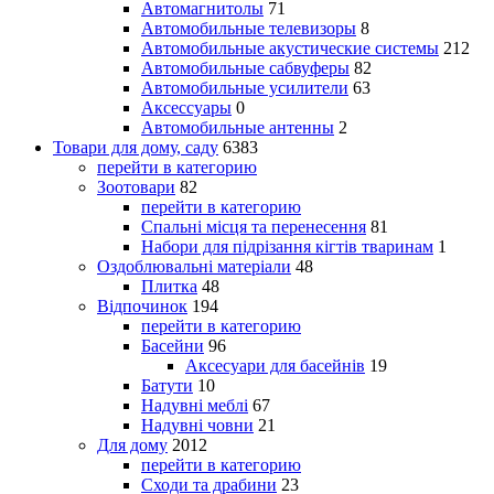
Автомагнитолы
71
Автомобильные телевизоры
8
Автомобильные акустические системы
212
Автомобильные сабвуферы
82
Автомобильные усилители
63
Аксессуары
0
Автомобильные антенны
2
Товари для дому, саду
6383
перейти в категорию
Зоотовари
82
перейти в категорию
Спальні місця та перенесення
81
Набори для підрізання кігтів тваринам
1
Оздоблювальні матеріали
48
Плитка
48
Відпочинок
194
перейти в категорию
Басейни
96
Аксесуари для басейнів
19
Батути
10
Надувні меблі
67
Надувні човни
21
Для дому
2012
перейти в категорию
Сходи та драбини
23