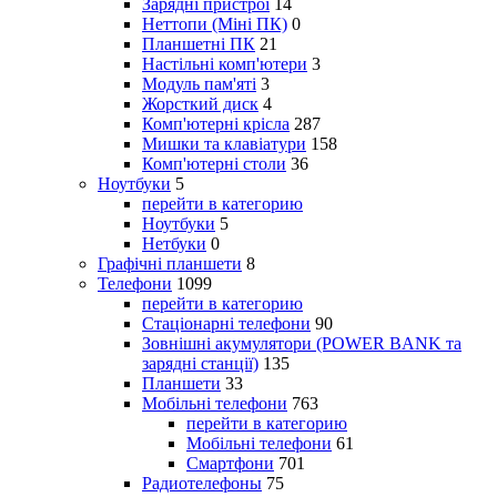
Зарядні пристрої
14
Неттопи (Міні ПК)
0
Планшетні ПК
21
Настільні комп'ютери
3
Модуль пам'яті
3
Жорсткий диск
4
Комп'ютерні крісла
287
Мишки та клавіатури
158
Комп'ютерні столи
36
Ноутбуки
5
перейти в категорию
Ноутбуки
5
Нетбуки
0
Графічні планшети
8
Телефони
1099
перейти в категорию
Стаціонарні телефони
90
Зовнішні акумулятори (POWER BANK та
зарядні станції)
135
Планшети
33
Мобільні телефони
763
перейти в категорию
Мобільні телефони
61
Смартфони
701
Радиотелефоны
75