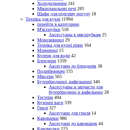
Холодильники
241
Мікрохвильові печі
285
Шафи для підігріву посуду
18
Техніка для кухні
11994
перейти в категорию
М'ясорубки
518
Аксессуары к мясорубкам
25
Морозивниці
29
Техніка для кухні різне
164
Млинниці
15
Кулери для води
42
Блендери
1359
Аксесуари до блендерів
38
Подрібнювачі
155
Міксери
565
Бутербродниці, вафельниці
340
Аксессуары и запчасти для
бутербродниц и вафельниц
28
Тостери
494
Кухонні ваги
339
Грилі
327
Аксесуари для гриля
14
Кавоварки
986
Аксесуари до кавоварок
44
Кавомолки
223