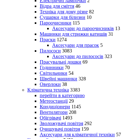
Електричні лампочки
2
Відра для сміття
46
Техніка для дому різне
82
Сушарки для білизни
10
Пароочисники
115
Аксесуари до пароочисників
13
Машинки для стрижки катишів
31
Праски
1274
Аксесуари для прасок
5
Пилососи
3083
Аксесуари до пилососів
323
Прасувальні дошки
69
Годинники
70
Світильники
54
Швейні машинки
328
Оверлоки
38
Кліматична техніка
3383
перейти в категорию
Метеостанції
29
Кондиціонери
1145
Вентилятори
208
Обігрівачі
1493
Зволожувачі повітря
292
Очищувачі повітря
159
Аксесуари для кліматичної техніки
57