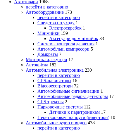
Автотовари
1968
перейти в категорию
Автооборудование
173
перейти в категорию
Средства по уходу
1
Электроскребок
1
Мінімийки
159
Аксесуари до мінімийок
33
Системы контроля давления
1
Автомобільні компресори
5
Домкраты
7
Мотоцикли, скутери
17
Автокрісла
182
Автомобильная электроника
230
перейти в категорию
GPS-навигаторы
16
Відеореєстратори
72
Автомобильные сигнализации
1
Автомобильные радары-детекторы
17
GPS трекеры
2
Парковочные системы
112
Датчики к парктроникам
17
Перетворювачі напруги (інвертори)
10
Автомобильное аудио и видео
438
перейти в категорию