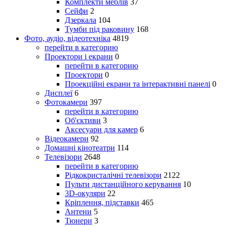
Комплекти меблів
37
Сейфи
2
Дзеркала
104
Тумби під раковину
168
Фото, аудіо, відеотехніка
4819
перейти в категорию
Проектори і екрани
0
перейти в категорию
Проектори
0
Проекційні екрани та інтерактивні панелі
0
Дисплеї
6
Фотокамери
397
перейти в категорию
Об'єктиви
3
Аксесуари для камер
6
Відеокамери
92
Домашні кінотеатри
114
Телевізори
2648
перейти в категорию
Рідкокристалічні телевізори
2122
Пульти дистанційного керування
10
3D-окуляри
22
Кріплення, підставки
465
Антени
5
Тюнери
3