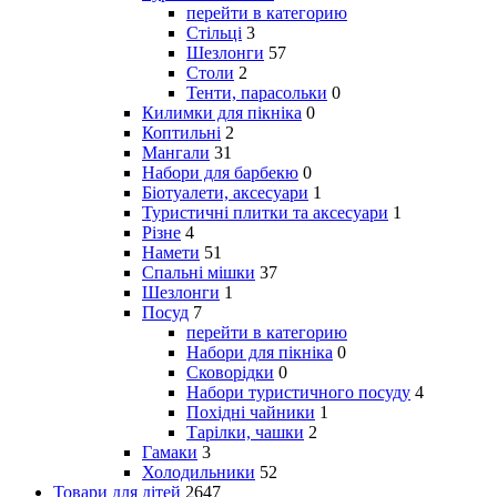
перейти в категорию
Стільці
3
Шезлонги
57
Столи
2
Тенти, парасольки
0
Килимки для пікніка
0
Коптильні
2
Мангали
31
Набори для барбекю
0
Біотуалети, аксесуари
1
Туристичні плитки та аксесуари
1
Різне
4
Намети
51
Спальні мішки
37
Шезлонги
1
Посуд
7
перейти в категорию
Набори для пікніка
0
Сковорідки
0
Набори туристичного посуду
4
Похідні чайники
1
Тарілки, чашки
2
Гамаки
3
Холодильники
52
Товари для дітей
2647