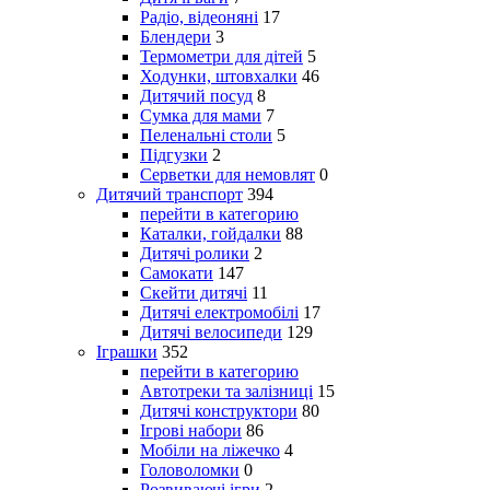
Радіо, відеоняні
17
Блендери
3
Термометри для дітей
5
Ходунки, штовхалки
46
Дитячий посуд
8
Сумка для мами
7
Пеленальні столи
5
Підгузки
2
Серветки для немовлят
0
Дитячий транспорт
394
перейти в категорию
Каталки, гойдалки
88
Дитячі ролики
2
Самокати
147
Скейти дитячі
11
Дитячі електромобілі
17
Дитячі велосипеди
129
Іграшки
352
перейти в категорию
Автотреки та залізниці
15
Дитячі конструктори
80
Ігрові набори
86
Мобіли на ліжечко
4
Головоломки
0
Розвиваючі ігри
2