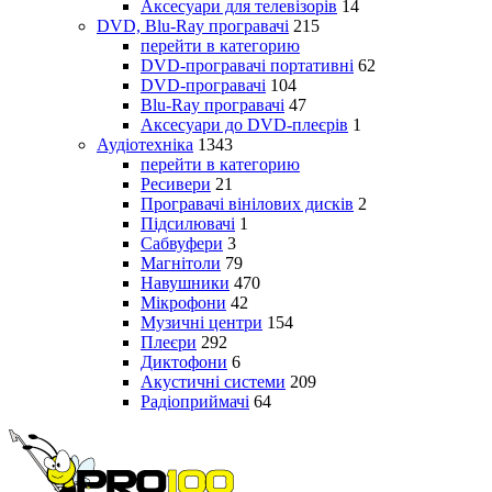
Аксесуари для телевізорів
14
DVD, Blu-Ray програвачі
215
перейти в категорию
DVD-програвачі портативні
62
DVD-програвачі
104
Blu-Ray програвачі
47
Аксесуари до DVD-плеєрів
1
Аудіотехніка
1343
перейти в категорию
Ресивери
21
Програвачі вінілових дисків
2
Підсилювачі
1
Сабвуфери
3
Магнітоли
79
Навушники
470
Мікрофони
42
Музичні центри
154
Плеєри
292
Диктофони
6
Акустичні системи
209
Радіоприймачі
64