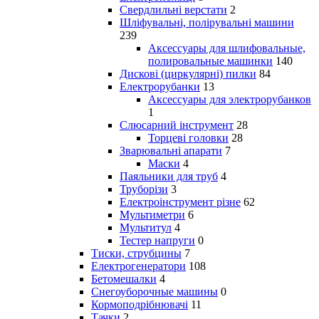
Свердлильні верстати
2
Шліфувальні, полірувальні машини
239
Аксессуары для шлифовальные,
полировальные машинки
140
Дискові (циркулярні) пилки
84
Електрорубанки
13
Аксессуары для электрорубанков
1
Слюсарний інструмент
28
Торцеві головки
28
Зварювальні апарати
7
Маски
4
Паяльники для труб
4
Труборізи
3
Електроінструмент різне
62
Мультиметри
6
Мультитул
4
Тестер напруги
0
Тиски, струбцины
7
Електрогенератори
108
Бетомешалки
4
Снегоуборочные машины
0
Кормоподрібнювачі
11
Тачки
2