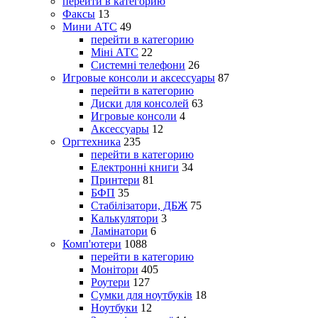
перейти в категорию
Факсы
13
Мини АТС
49
перейти в категорию
Міні АТС
22
Системні телефони
26
Игровые консоли и аксессуары
87
перейти в категорию
Диски для консолей
63
Игровые консоли
4
Аксессуары
12
Оргтехника
235
перейти в категорию
Електронні книги
34
Принтери
81
БФП
35
Стабілізатори, ДБЖ
75
Калькулятори
3
Ламінатори
6
Комп'ютери
1088
перейти в категорию
Монітори
405
Роутери
127
Сумки для ноутбуків
18
Ноутбуки
12