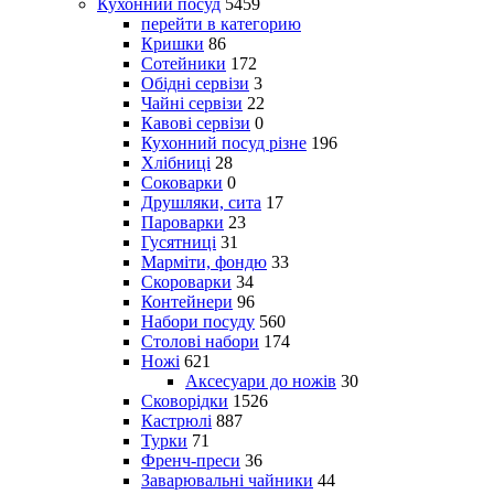
Кухонний посуд
5459
перейти в категорию
Кришки
86
Сотейники
172
Обідні сервізи
3
Чайні сервізи
22
Кавові сервізи
0
Кухонний посуд різне
196
Хлібниці
28
Соковарки
0
Друшляки, сита
17
Пароварки
23
Гусятниці
31
Марміти, фондю
33
Скороварки
34
Контейнери
96
Набори посуду
560
Столові набори
174
Ножі
621
Аксесуари до ножів
30
Сковорідки
1526
Кастрюлі
887
Турки
71
Френч-преси
36
Заварювальні чайники
44