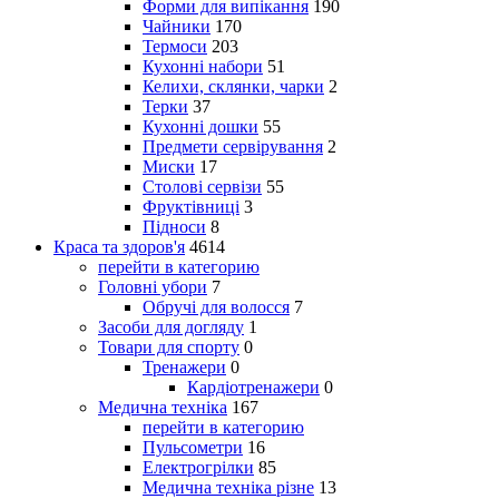
Форми для випікання
190
Чайники
170
Термоси
203
Кухонні набори
51
Келихи, склянки, чарки
2
Терки
37
Кухонні дошки
55
Предмети сервірування
2
Миски
17
Столові сервізи
55
Фруктівниці
3
Підноси
8
Краса та здоров'я
4614
перейти в категорию
Головні убори
7
Обручі для волосся
7
Засоби для догляду
1
Товари для спорту
0
Тренажери
0
Кардіотренажери
0
Медична техніка
167
перейти в категорию
Пульсометри
16
Електрогрілки
85
Медична техніка різне
13