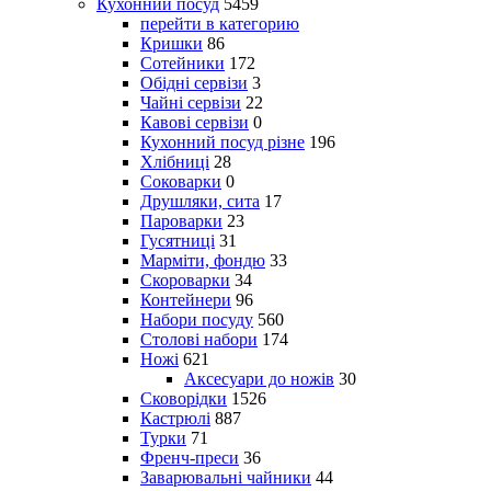
Кухонний посуд
5459
перейти в категорию
Кришки
86
Сотейники
172
Обідні сервізи
3
Чайні сервізи
22
Кавові сервізи
0
Кухонний посуд різне
196
Хлібниці
28
Соковарки
0
Друшляки, сита
17
Пароварки
23
Гусятниці
31
Марміти, фондю
33
Скороварки
34
Контейнери
96
Набори посуду
560
Столові набори
174
Ножі
621
Аксесуари до ножів
30
Сковорідки
1526
Кастрюлі
887
Турки
71
Френч-преси
36
Заварювальні чайники
44