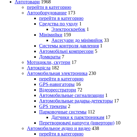
Автотовари
1968
перейти в категорию
Автооборудование
173
перейти в категорию
Средства по уходу
1
Электроскребок
1
Мінімийки
159
Аксесуари до мінімийок
33
Системы контроля давления
1
Автомобільні компресори
5
Домкраты
7
Мотоцикли, скутери
17
Автокрісла
182
Автомобильная электроника
230
перейти в категорию
GPS-навигаторы
16
Відеореєстратори
72
Автомобильные сигнализации
1
Автомобильные радары-детекторы
17
GPS трекеры
2
Парковочные системы
112
Датчики к парктроникам
17
Перетворювачі напруги (інвертори)
10
Автомобильное аудио и видео
438
перейти в категорию