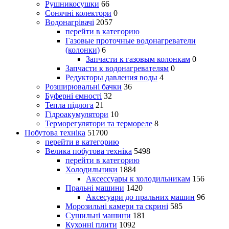
Рушникосушки
66
Сонячні колектори
0
Водонагрівачі
2057
перейти в категорию
Газовые проточные водонагреватели
(колонки)
6
Запчасти к газовым колонкам
0
Запчасти к водонагревателям
0
Редукторы давления воды
4
Розширювальні бачки
36
Буферні ємності
32
Тепла підлога
21
Гідроакумулятори
10
Терморегулятори та термореле
8
Побутова техніка
51700
перейти в категорию
Велика побутова техніка
5498
перейти в категорию
Холодильники
1884
Аксессуары к холодильникам
156
Пральні машини
1420
Аксесуари до пральних машин
96
Морозильні камери та скрині
585
Сушильні машини
181
Кухонні плити
1092