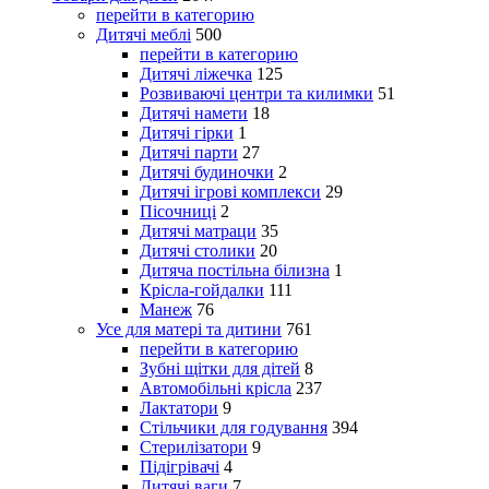
перейти в категорию
Дитячі меблі
500
перейти в категорию
Дитячі ліжечка
125
Розвиваючі центри та килимки
51
Дитячі намети
18
Дитячі гірки
1
Дитячі парти
27
Дитячі будиночки
2
Дитячі ігрові комплекси
29
Пісочниці
2
Дитячі матраци
35
Дитячі столики
20
Дитяча постільна білизна
1
Крісла-гойдалки
111
Манеж
76
Усе для матері та дитини
761
перейти в категорию
Зубні щітки для дітей
8
Автомобільні крісла
237
Лактатори
9
Стільчики для годування
394
Стерилізатори
9
Підігрівачі
4
Дитячі ваги
7