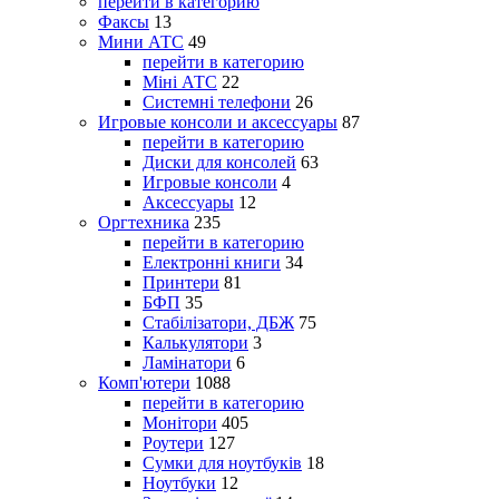
перейти в категорию
Факсы
13
Мини АТС
49
перейти в категорию
Міні АТС
22
Системні телефони
26
Игровые консоли и аксессуары
87
перейти в категорию
Диски для консолей
63
Игровые консоли
4
Аксессуары
12
Оргтехника
235
перейти в категорию
Електронні книги
34
Принтери
81
БФП
35
Стабілізатори, ДБЖ
75
Калькулятори
3
Ламінатори
6
Комп'ютери
1088
перейти в категорию
Монітори
405
Роутери
127
Сумки для ноутбуків
18
Ноутбуки
12