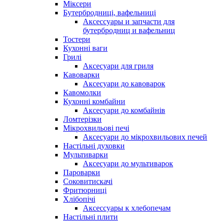
Міксери
Бутербродниці, вафельниці
Аксессуары и запчасти для
бутербродниц и вафельниц
Тостери
Кухонні ваги
Грилі
Аксесуари для гриля
Кавоварки
Аксесуари до кавоварок
Кавомолки
Кухонні комбайни
Аксесуари до комбайнів
Ломтерізки
Мікрохвильові печі
Аксесуари до мікрохвильових печей
Настільні духовки
Мультиварки
Аксесуари до мультиварок
Пароварки
Соковитискачі
Фритюрниці
Хлібопічі
Аксессуары к хлебопечам
Настільні плити