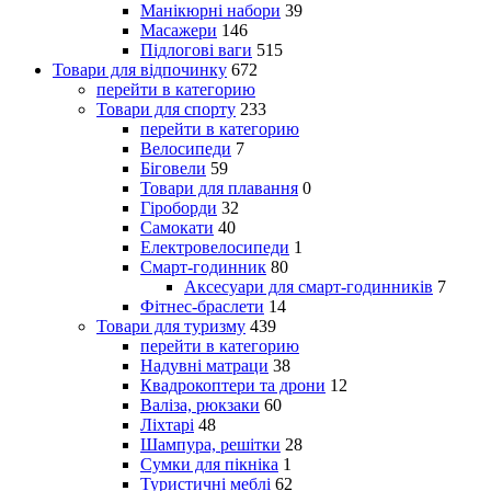
Манікюрні набори
39
Масажери
146
Підлогові ваги
515
Товари для відпочинку
672
перейти в категорию
Товари для спорту
233
перейти в категорию
Велосипеди
7
Біговели
59
Товари для плавання
0
Гіроборди
32
Самокати
40
Електровелосипеди
1
Смарт-годинник
80
Аксесуари для смарт-годинників
7
Фітнес-браслети
14
Товари для туризму
439
перейти в категорию
Надувні матраци
38
Квадрокоптери та дрони
12
Валіза, рюкзаки
60
Ліхтарі
48
Шампура, решітки
28
Сумки для пікніка
1
Туристичні меблі
62