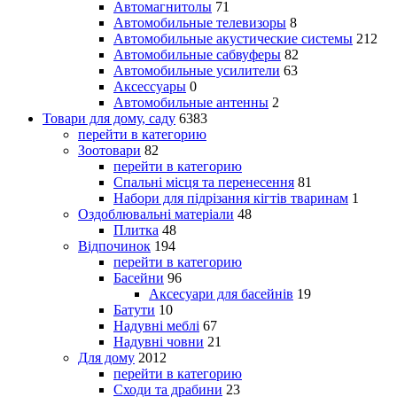
Автомагнитолы
71
Автомобильные телевизоры
8
Автомобильные акустические системы
212
Автомобильные сабвуферы
82
Автомобильные усилители
63
Аксессуары
0
Автомобильные антенны
2
Товари для дому, саду
6383
перейти в категорию
Зоотовари
82
перейти в категорию
Спальні місця та перенесення
81
Набори для підрізання кігтів тваринам
1
Оздоблювальні матеріали
48
Плитка
48
Відпочинок
194
перейти в категорию
Басейни
96
Аксесуари для басейнів
19
Батути
10
Надувні меблі
67
Надувні човни
21
Для дому
2012
перейти в категорию
Сходи та драбини
23