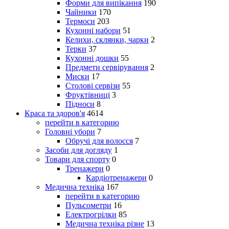
Форми для випікання
190
Чайники
170
Термоси
203
Кухонні набори
51
Келихи, склянки, чарки
2
Терки
37
Кухонні дошки
55
Предмети сервірування
2
Миски
17
Столові сервізи
55
Фруктівниці
3
Підноси
8
Краса та здоров'я
4614
перейти в категорию
Головні убори
7
Обручі для волосся
7
Засоби для догляду
1
Товари для спорту
0
Тренажери
0
Кардіотренажери
0
Медична техніка
167
перейти в категорию
Пульсометри
16
Електрогрілки
85
Медична техніка різне
13