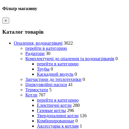
Фільтр магазину
×
Каталог товарів
Опалення, водонагрівачі
3022
перейти в категорию
Радіатори
30
Комплектуючі до опалення та водонагрівачів
0
перейти в категорию
Трубы
0
Каскадний модуль
0
Запчастини до теплотехніки
0
Циркуляційні насоси
41
Термостати
5
Котли
707
перейти в категорию
Електричні котли
280
Газовые котлы
296
Твердопаливні котли
126
Комбинированные
0
Аксессуары к котлам
1