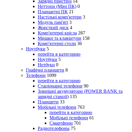
Зарядні пристрої
14
Неттопи (Міні ПК)
0
Планшетні ПК
21
Настільні комп'ютери
3
Модуль пам'яті
3
Жорсткий диск
4
Комп'ютерні крісла
287
Мишки та клавіатури
158
Комп'ютерні столи
36
Ноутбуки
5
перейти в категорию
Ноутбуки
5
Нетбуки
0
Графічні планшети
8
Телефони
1099
перейти в категорию
Стаціонарні телефони
90
Зовнішні акумулятори (POWER BANK та
зарядні станції)
135
Планшети
33
Мобільні телефони
763
перейти в категорию
Мобільні телефони
61
Смартфони
701
Радиотелефоны
75