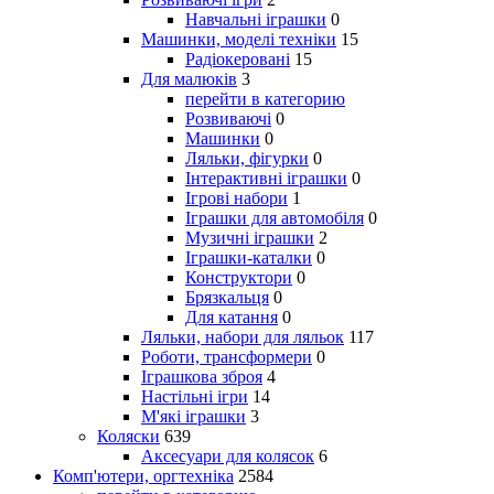
Навчальні іграшки
0
Машинки, моделі техніки
15
Радіокеровані
15
Для малюків
3
перейти в категорию
Розвиваючі
0
Машинки
0
Ляльки, фігурки
0
Інтерактивні іграшки
0
Ігрові набори
1
Іграшки для автомобіля
0
Музичні іграшки
2
Іграшки-каталки
0
Конструктори
0
Брязкальця
0
Для катання
0
Ляльки, набори для ляльок
117
Роботи, трансформери
0
Іграшкова зброя
4
Настільні ігри
14
М'які іграшки
3
Коляски
639
Аксесуари для колясок
6
Комп'ютери, оргтехніка
2584