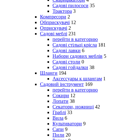
Садові пилососи
35
Трактора
3
Компресори
2
Обприскувачі
12
Оприскувачі
2
Садові меблі
231
перейти в категорию
Садові стільці крісла
181
Садові лавки
6
Набори садових меблів
5
Садові столи
0
Садові гойдалки
38
Шланги
194
Аксессуары к шлангам
1
Садовий інструмент
169
перейти в категорию
Сокири
12
Лопати
38
Секатори, ножниці
42
Граблі
33
Вила
6
Культиватори
9
Сапи
9
Пили
20