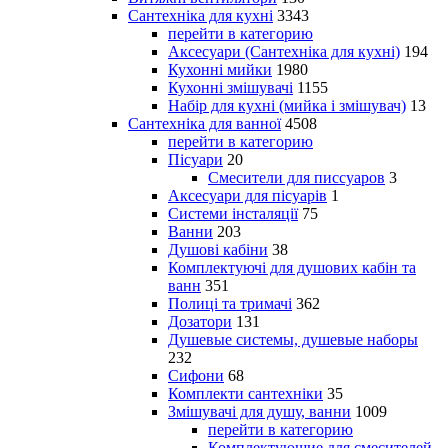
Сантехніка для кухні
3343
перейти в категорию
Аксесуари (Сантехніка для кухні)
194
Кухонні мийки
1980
Кухонні змішувачі
1155
Набір для кухні (мийка і змішувач)
13
Сантехніка для ванної
4508
перейти в категорию
Пісуари
20
Смесители для писсуаров
3
Аксесуари для пісуарів
1
Системи інсталяції
75
Ванни
203
Душові кабіни
38
Комплектуючі для душових кабін та
ванн
351
Полиці та тримачі
362
Дозатори
131
Душевые системы, душевые наборы
232
Сифони
68
Комплекти сантехніки
35
Змішувачі для душу, ванни
1009
перейти в категорию
Комплектующие для смесителей