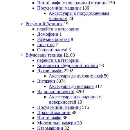
Винні шафи та холодильні вітрини
150
Посудомийні машини
186
Аксессуары к посудомоечным
машинам
24
Розумний будинок
19
перейти в категорию
Домофони
1
Розумна розетка
8
Інвертор
7
Сонячні панелі
3
Вбудована техніка
12103
перейти в категорию
Комплекти вбудованої техніки
53
Духові шафи
2202
Аксесуари до духових шаф
50
Витяжки
5374
Аксесуари до витяжок
312
Варильні поверхні
3261
Аксессуары для варочных
поверхностей
19
Посудомийні машини
515
Пральні машини
48
Винні шафи
36
Морозильні камери
38
Кавомашини
32