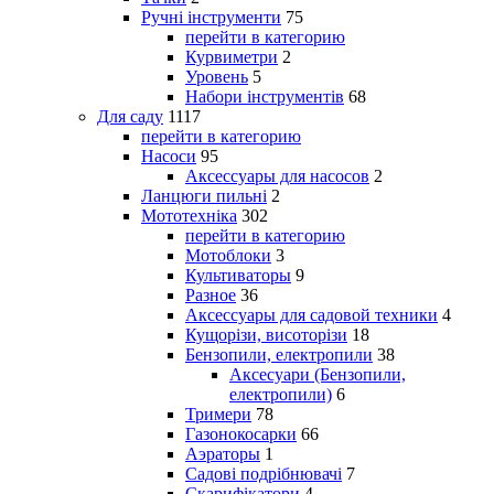
Ручні інструменти
75
перейти в категорию
Курвиметри
2
Уровень
5
Набори інструментів
68
Для саду
1117
перейти в категорию
Насоси
95
Аксессуары для насосов
2
Ланцюги пильні
2
Мототехніка
302
перейти в категорию
Мотоблоки
3
Культиваторы
9
Разное
36
Аксессуары для садовой техники
4
Кущорізи, висоторізи
18
Бензопили, електропили
38
Аксесуари (Бензопили,
електропили)
6
Тримери
78
Газонокосарки
66
Аэраторы
1
Садові подрібнювачі
7
Скарифікатори
4