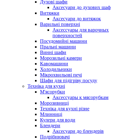
Духові шафи
Аксесуари до духових шаф
Витяжки
Аксесуари до витяжок
Варильні поверхні
Аксессуары для варочных
поверхностей
Посудомийні машини
Пральні машини
Винні шафи
Морозильні камери
Кавомашини
Холодильники
Мікрохвильові печі
Шафи для підігріву посуду
Техніка для кухні
М'ясорубки
Аксессуары к мясорубкам
Морозивниці
Техніка для кухні різне
Млинниці
Кулери для води
Блендери
Аксесуари до блендерів
Подрібнювачі