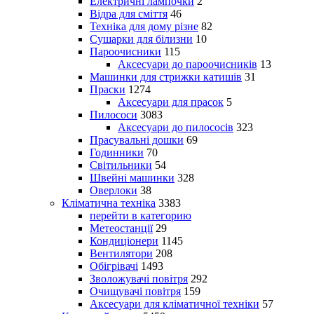
Електричні лампочки
2
Відра для сміття
46
Техніка для дому різне
82
Сушарки для білизни
10
Пароочисники
115
Аксесуари до пароочисників
13
Машинки для стрижки катишів
31
Праски
1274
Аксесуари для прасок
5
Пилососи
3083
Аксесуари до пилососів
323
Прасувальні дошки
69
Годинники
70
Світильники
54
Швейні машинки
328
Оверлоки
38
Кліматична техніка
3383
перейти в категорию
Метеостанції
29
Кондиціонери
1145
Вентилятори
208
Обігрівачі
1493
Зволожувачі повітря
292
Очищувачі повітря
159
Аксесуари для кліматичної техніки
57