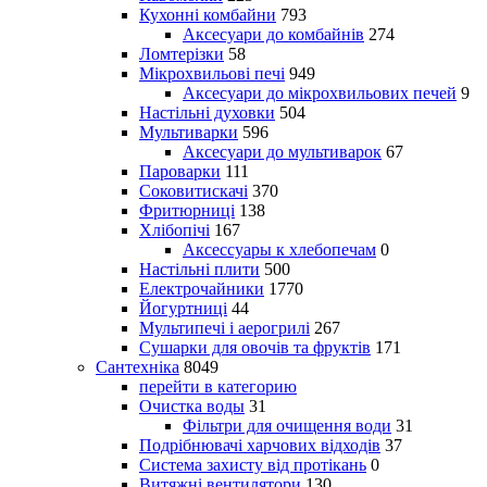
Кухонні комбайни
793
Аксесуари до комбайнів
274
Ломтерізки
58
Мікрохвильові печі
949
Аксесуари до мікрохвильових печей
9
Настільні духовки
504
Мультиварки
596
Аксесуари до мультиварок
67
Пароварки
111
Соковитискачі
370
Фритюрниці
138
Хлібопічі
167
Аксессуары к хлебопечам
0
Настільні плити
500
Електрочайники
1770
Йогуртниці
44
Мультипечі і аерогрилі
267
Сушарки для овочів та фруктів
171
Сантехніка
8049
перейти в категорию
Очистка воды
31
Фільтри для очищення води
31
Подрібнювачі харчових відходів
37
Система захисту від протікань
0
Витяжні вентилятори
130