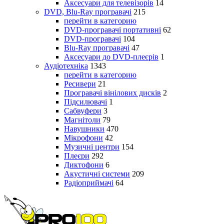
Аксесуари для телевізорів
14
DVD, Blu-Ray програвачі
215
перейти в категорию
DVD-програвачі портативні
62
DVD-програвачі
104
Blu-Ray програвачі
47
Аксесуари до DVD-плеєрів
1
Аудіотехніка
1343
перейти в категорию
Ресивери
21
Програвачі вінілових дисків
2
Підсилювачі
1
Сабвуфери
3
Магнітоли
79
Навушники
470
Мікрофони
42
Музичні центри
154
Плеєри
292
Диктофони
6
Акустичні системи
209
Радіоприймачі
64