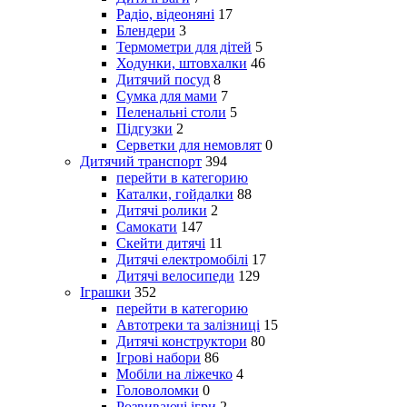
Радіо, відеоняні
17
Блендери
3
Термометри для дітей
5
Ходунки, штовхалки
46
Дитячий посуд
8
Сумка для мами
7
Пеленальні столи
5
Підгузки
2
Серветки для немовлят
0
Дитячий транспорт
394
перейти в категорию
Каталки, гойдалки
88
Дитячі ролики
2
Самокати
147
Скейти дитячі
11
Дитячі електромобілі
17
Дитячі велосипеди
129
Іграшки
352
перейти в категорию
Автотреки та залізниці
15
Дитячі конструктори
80
Ігрові набори
86
Мобіли на ліжечко
4
Головоломки
0
Розвиваючі ігри
2