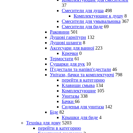
37
Смесители для душа
498
Комплектующие к душу
8
Смесители для умывальника
367
Смесители для биде
69
Раковини
501
Душові гарнітури
132
Душові шланги
8
Аксесуари для ванної
223
Крючки
0
Термостати
61
Сушарки для рук
10
П'єдестали та напівп'єдестали
46
Унітази, бачки та комплектуючі
798
перейти в категорию
Клавиши смыва
134
Комплектующие
105
Унитазы
338
Бачки
66
Сиденья для унитаза
142
Біде
82
Крышки для биде
4
Техніка для дому
5203
перейти в категорию