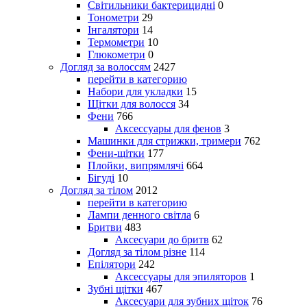
Світильники бактерицидні
0
Тонометри
29
Інгалятори
14
Термометри
10
Глюкометри
0
Догляд за волоссям
2427
перейти в категорию
Набори для укладки
15
Щітки для волосся
34
Фени
766
Аксессуары для фенов
3
Машинки для стрижки, тримери
762
Фени-щітки
177
Плойки, випрямлячі
664
Бігуді
10
Догляд за тілом
2012
перейти в категорию
Лампи денного світла
6
Бритви
483
Аксесуари до бритв
62
Догляд за тілом різне
114
Епілятори
242
Аксессуары для эпиляторов
1
Зубні щітки
467
Аксесуари для зубних щіток
76