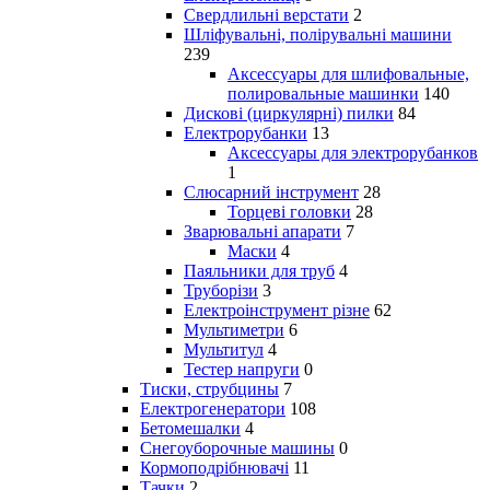
Свердлильні верстати
2
Шліфувальні, полірувальні машини
239
Аксессуары для шлифовальные,
полировальные машинки
140
Дискові (циркулярні) пилки
84
Електрорубанки
13
Аксессуары для электрорубанков
1
Слюсарний інструмент
28
Торцеві головки
28
Зварювальні апарати
7
Маски
4
Паяльники для труб
4
Труборізи
3
Електроінструмент різне
62
Мультиметри
6
Мультитул
4
Тестер напруги
0
Тиски, струбцины
7
Електрогенератори
108
Бетомешалки
4
Снегоуборочные машины
0
Кормоподрібнювачі
11
Тачки
2