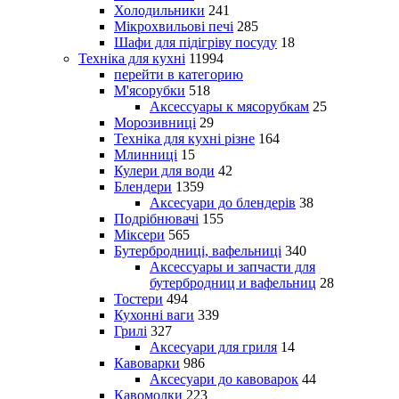
Холодильники
241
Мікрохвильові печі
285
Шафи для підігріву посуду
18
Техніка для кухні
11994
перейти в категорию
М'ясорубки
518
Аксессуары к мясорубкам
25
Морозивниці
29
Техніка для кухні різне
164
Млинниці
15
Кулери для води
42
Блендери
1359
Аксесуари до блендерів
38
Подрібнювачі
155
Міксери
565
Бутербродниці, вафельниці
340
Аксессуары и запчасти для
бутербродниц и вафельниц
28
Тостери
494
Кухонні ваги
339
Грилі
327
Аксесуари для гриля
14
Кавоварки
986
Аксесуари до кавоварок
44
Кавомолки
223