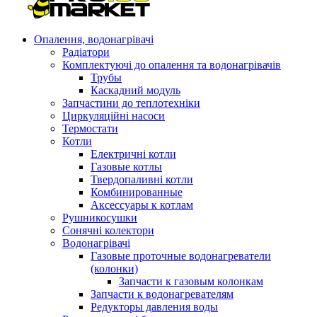
Опалення, водонагрівачі
Радіатори
Комплектуючі до опалення та водонагрівачів
Трубы
Каскадний модуль
Запчастини до теплотехніки
Циркуляційні насоси
Термостати
Котли
Електричні котли
Газовые котлы
Твердопаливні котли
Комбинированные
Аксессуары к котлам
Рушникосушки
Сонячні колектори
Водонагрівачі
Газовые проточные водонагреватели
(колонки)
Запчасти к газовым колонкам
Запчасти к водонагревателям
Редукторы давления воды