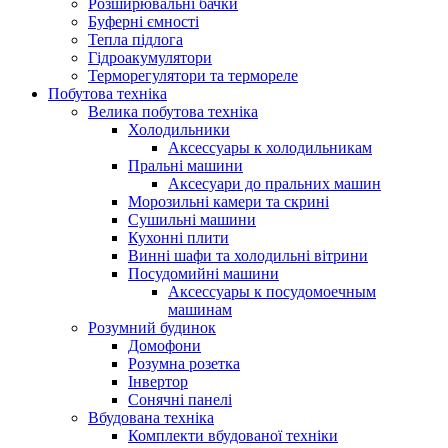
Розширювальні бачки
Буферні ємності
Тепла підлога
Гідроакумулятори
Терморегулятори та термореле
Побутова техніка
Велика побутова техніка
Холодильники
Аксессуары к холодильникам
Пральні машини
Аксесуари до пральних машин
Морозильні камери та скрині
Сушильні машини
Кухонні плити
Винні шафи та холодильні вітрини
Посудомийні машини
Аксессуары к посудомоечным
машинам
Розумний будинок
Домофони
Розумна розетка
Інвертор
Сонячні панелі
Вбудована техніка
Комплекти вбудованої техніки