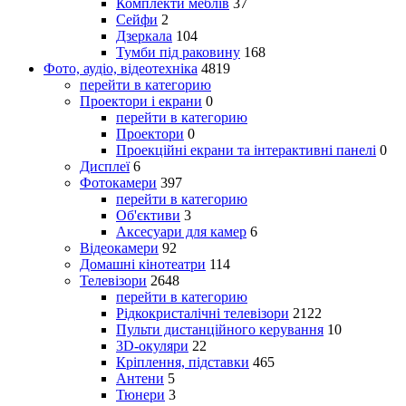
Комплекти меблів
37
Сейфи
2
Дзеркала
104
Тумби під раковину
168
Фото, аудіо, відеотехніка
4819
перейти в категорию
Проектори і екрани
0
перейти в категорию
Проектори
0
Проекційні екрани та інтерактивні панелі
0
Дисплеї
6
Фотокамери
397
перейти в категорию
Об'єктиви
3
Аксесуари для камер
6
Відеокамери
92
Домашні кінотеатри
114
Телевізори
2648
перейти в категорию
Рідкокристалічні телевізори
2122
Пульти дистанційного керування
10
3D-окуляри
22
Кріплення, підставки
465
Антени
5
Тюнери
3