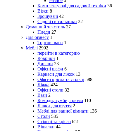
Разное
0
Комплектуючі для садової техніки
36
Візки
8
Зрошувачі
42
Садові світильники
22
Домашній текстиль
27
Пледи
27
Для бізнесу
1
Торгові ваги
1
Меблі
2902
перейти в категорию
Коврики
1
Дивани
23
Офісні шафи
6
Каркаси для ліжок
13
Офісні крісла та стільці
588
Ліжка
424
Офісні столи
32
Вази
2
Комоди, тумби, трюмо
110
Лавки для взуття
2
Меблі для ванної кімнати
136
Столи
535
Стільці та крісла
651
Вішалки
44