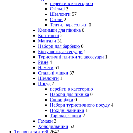
перейти в категорию
Стільці
3
Шезлонги
57
Столи
2
Тенти, парасольки
0
Килимки для пікніка
0
Коптильні
2
Мангали
31
Набори для барбекю
0
Біотуалети, аксесуари
1
Туристичні плитки та аксесуари
1
Різне
4
Намети
51
Спальні мішки
37
Шезлонги
1
Посуд
7
перейти в категорию
Набори для пікніка
0
Сковорідки
0
Набори туристичного посуду
4
Похідні чайники
1
Тарілки, чашки
2
Гамаки
3
Холодильники
52
Товари для дітей
2647