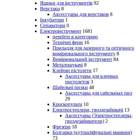
Ящики для інструментів
92
Верстаки
8
Аксессуары для верстаков
8
Інкубатори
1
Сепаратори
0
Електроінструмент
1681
перейти в категорию
Технічні фени
16
Приладдя для лазерного та оптичного
вимірювального інструменту
8
Вимірювальний інструмент
84
Металошукачі
8
Клейові пістолети
17
Аксессуары для клеевых
пистолетов
3
Шабельні пилки
48
Аксессуары для сабельных пил
29
Кроскопульти
10
Електростеплери, гвоздезабивачі
13
Аксессуары (Электростеплеры,
гвоздезабиватели)
2
Фрезери
18
Болгарки (кутошліфувальні машини)
73