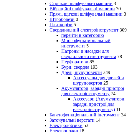
Стрічкові шліфувальні машини
3
Вібраційні шліфувальні машини
30
Прямі, щіткові шліфувальні машини
3
Штроборези
0
Плиткорізи
5
Свердлильний електроінструмент
309
перейти в категорию
Многофункциональный
инструмент
5
Патроны и насадки для
сверлильного инструмента
78
Перфоратори
85
Бури, свердла
193
Дрелі, шуруповерти
349
Аксессуары для дрелей и
шуруповертов
25
Акумулятори, зарядні пристрої
для електроінструменту
74
Аксесуари (Акумулятори,
зарядні пристрої для
електроінструменту)
11
Багатофункціональний інструмент
34
Заточувальні верстати
14
Електролобзики
53
Електроножиці
8