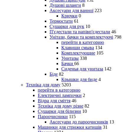
Душові шланги
8
Аксесуари для ванної
223
Крючки
0
Термостати
61
Сушарки для рук
10
П'єдестали та напівп'єдестали
46
Унітази, бачки та комплектуючі
798
перейти в категорию
Клавиши смыва
134
Комплектующие
105
Унитазы
338
Бачки
66
Сиденья для унитаза
142
Біде
82
Крышки для биде
4
Техніка для дому
5203
перейти в категорию
Електричні лампочки
2
Відра для сміття
46
Техніка для дому різне
82
Сушарки для білизни
10
Пароочисники
115
Аксесуари до пароочисників
13
Машинки для стрижки катишів
31