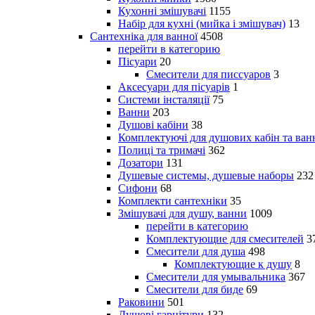
Кухонні змішувачі
1155
Набір для кухні (мийка і змішувач)
13
Сантехніка для ванної
4508
перейти в категорию
Пісуари
20
Смесители для писсуаров
3
Аксесуари для пісуарів
1
Системи інсталяції
75
Ванни
203
Душові кабіни
38
Комплектуючі для душових кабін та ван
Полиці та тримачі
362
Дозатори
131
Душевые системы, душевые наборы
232
Сифони
68
Комплекти сантехніки
35
Змішувачі для душу, ванни
1009
перейти в категорию
Комплектующие для смесителей
3
Смесители для душа
498
Комплектующие к душу
8
Смесители для умывальника
367
Смесители для биде
69
Раковини
501
Душові гарнітури
132