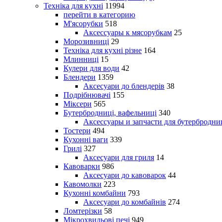
Техніка для кухні
11994
перейти в категорию
М'ясорубки
518
Аксессуары к мясорубкам
25
Морозивниці
29
Техніка для кухні різне
164
Млинниці
15
Кулери для води
42
Блендери
1359
Аксесуари до блендерів
38
Подрібнювачі
155
Міксери
565
Бутербродниці, вафельниці
340
Аксессуары и запчасти для бутербродни
Тостери
494
Кухонні ваги
339
Грилі
327
Аксесуари для гриля
14
Кавоварки
986
Аксесуари до кавоварок
44
Кавомолки
223
Кухонні комбайни
793
Аксесуари до комбайнів
274
Ломтерізки
58
Мікрохвильові печі
949