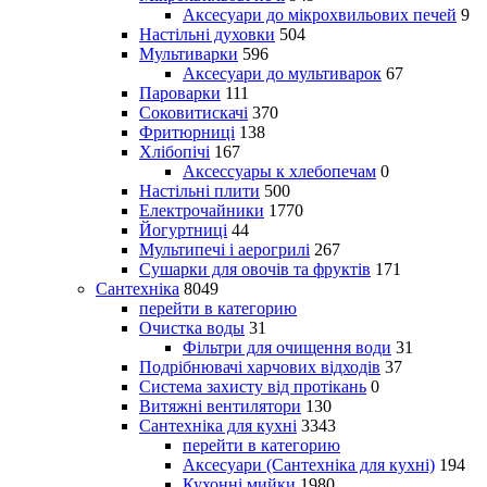
Аксесуари до мікрохвильових печей
9
Настільні духовки
504
Мультиварки
596
Аксесуари до мультиварок
67
Пароварки
111
Соковитискачі
370
Фритюрниці
138
Хлібопічі
167
Аксессуары к хлебопечам
0
Настільні плити
500
Електрочайники
1770
Йогуртниці
44
Мультипечі і аерогрилі
267
Сушарки для овочів та фруктів
171
Сантехніка
8049
перейти в категорию
Очистка воды
31
Фільтри для очищення води
31
Подрібнювачі харчових відходів
37
Система захисту від протікань
0
Витяжні вентилятори
130
Сантехніка для кухні
3343
перейти в категорию
Аксесуари (Сантехніка для кухні)
194
Кухонні мийки
1980