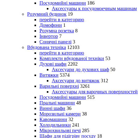
Посудомийні машини
186
Аксессуары к посудомоечным машинам
Розумний будинок
19
перейти в категорию
Домофони
1
Розумна розетка
8
Інвертор
7
Сонячні панелі
3
Вбудована техніка
12103
перейти в категорию
Комплекти вбудованої техніки
53
Духові шафи
2202
Аксесуари до духових шаф
50
Витяжки
5374
Аксесуари до витяжок
312
Варильні поверхні
3261
Аксессуары для варочных поверхностей
Посудомийні машини
515
Пральні машини
48
Винні шафи
36
Морозильні камери
38
Кавомашини
32
Холодильники
241
Мікрохвильові печі
285
Шафи для підігріву посуду
18