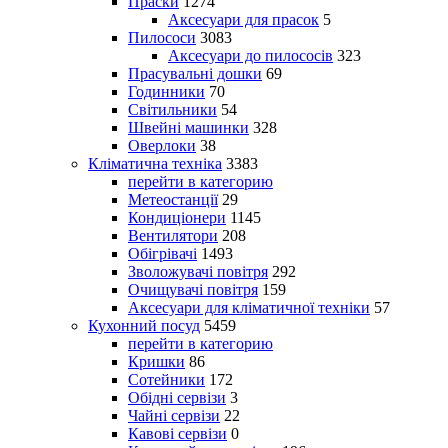
Праски
1274
Аксесуари для прасок
5
Пилососи
3083
Аксесуари до пилососів
323
Прасувальні дошки
69
Годинники
70
Світильники
54
Швейні машинки
328
Оверлоки
38
Кліматична техніка
3383
перейти в категорию
Метеостанції
29
Кондиціонери
1145
Вентилятори
208
Обігрівачі
1493
Зволожувачі повітря
292
Очищувачі повітря
159
Аксесуари для кліматичної техніки
57
Кухонний посуд
5459
перейти в категорию
Кришки
86
Сотейники
172
Обідні сервізи
3
Чайні сервізи
22
Кавові сервізи
0