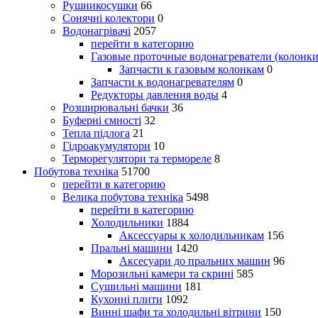
Рушникосушки
66
Сонячні колектори
0
Водонагрівачі
2057
перейти в категорию
Газовые проточные водонагреватели (колонки
Запчасти к газовым колонкам
0
Запчасти к водонагревателям
0
Редукторы давления воды
4
Розширювальні бачки
36
Буферні ємності
32
Тепла підлога
21
Гідроакумулятори
10
Терморегулятори та термореле
8
Побутова техніка
51700
перейти в категорию
Велика побутова техніка
5498
перейти в категорию
Холодильники
1884
Аксессуары к холодильникам
156
Пральні машини
1420
Аксесуари до пральних машин
96
Морозильні камери та скрині
585
Сушильні машини
181
Кухонні плити
1092
Винні шафи та холодильні вітрини
150