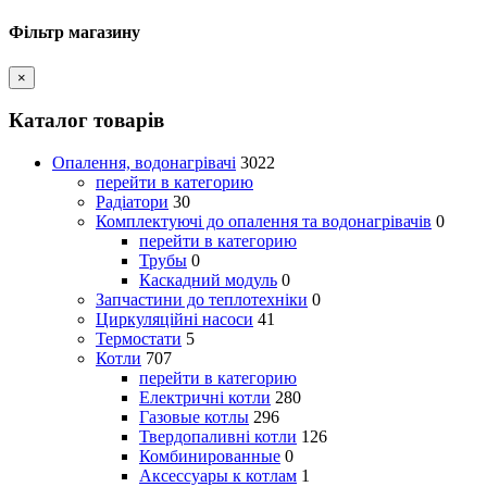
Фільтр магазину
×
Каталог товарів
Опалення, водонагрівачі
3022
перейти в категорию
Радіатори
30
Комплектуючі до опалення та водонагрівачів
0
перейти в категорию
Трубы
0
Каскадний модуль
0
Запчастини до теплотехніки
0
Циркуляційні насоси
41
Термостати
5
Котли
707
перейти в категорию
Електричні котли
280
Газовые котлы
296
Твердопаливні котли
126
Комбинированные
0
Аксессуары к котлам
1