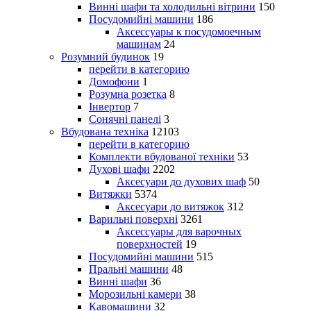
Винні шафи та холодильні вітрини
150
Посудомийні машини
186
Аксессуары к посудомоечным
машинам
24
Розумний будинок
19
перейти в категорию
Домофони
1
Розумна розетка
8
Інвертор
7
Сонячні панелі
3
Вбудована техніка
12103
перейти в категорию
Комплекти вбудованої техніки
53
Духові шафи
2202
Аксесуари до духових шаф
50
Витяжки
5374
Аксесуари до витяжок
312
Варильні поверхні
3261
Аксессуары для варочных
поверхностей
19
Посудомийні машини
515
Пральні машини
48
Винні шафи
36
Морозильні камери
38
Кавомашини
32