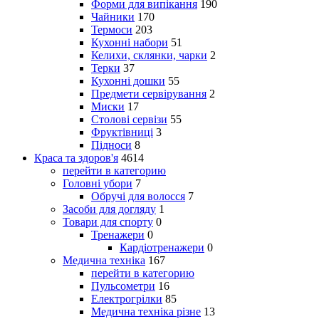
Форми для випікання
190
Чайники
170
Термоси
203
Кухонні набори
51
Келихи, склянки, чарки
2
Терки
37
Кухонні дошки
55
Предмети сервірування
2
Миски
17
Столові сервізи
55
Фруктівниці
3
Підноси
8
Краса та здоров'я
4614
перейти в категорию
Головні убори
7
Обручі для волосся
7
Засоби для догляду
1
Товари для спорту
0
Тренажери
0
Кардіотренажери
0
Медична техніка
167
перейти в категорию
Пульсометри
16
Електрогрілки
85
Медична техніка різне
13