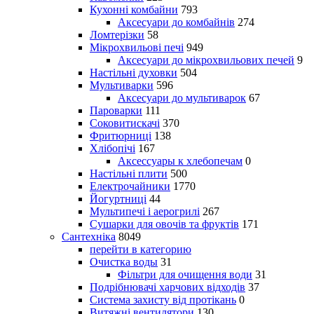
Кухонні комбайни
793
Аксесуари до комбайнів
274
Ломтерізки
58
Мікрохвильові печі
949
Аксесуари до мікрохвильових печей
9
Настільні духовки
504
Мультиварки
596
Аксесуари до мультиварок
67
Пароварки
111
Соковитискачі
370
Фритюрниці
138
Хлібопічі
167
Аксессуары к хлебопечам
0
Настільні плити
500
Електрочайники
1770
Йогуртниці
44
Мультипечі і аерогрилі
267
Сушарки для овочів та фруктів
171
Сантехніка
8049
перейти в категорию
Очистка воды
31
Фільтри для очищення води
31
Подрібнювачі харчових відходів
37
Система захисту від протікань
0
Витяжні вентилятори
130