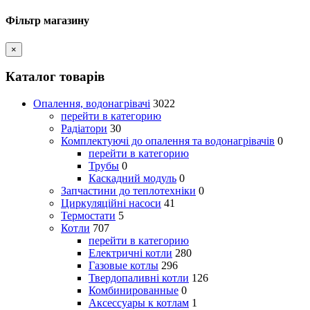
Фільтр магазину
×
Каталог товарів
Опалення, водонагрівачі
3022
перейти в категорию
Радіатори
30
Комплектуючі до опалення та водонагрівачів
0
перейти в категорию
Трубы
0
Каскадний модуль
0
Запчастини до теплотехніки
0
Циркуляційні насоси
41
Термостати
5
Котли
707
перейти в категорию
Електричні котли
280
Газовые котлы
296
Твердопаливні котли
126
Комбинированные
0
Аксессуары к котлам
1