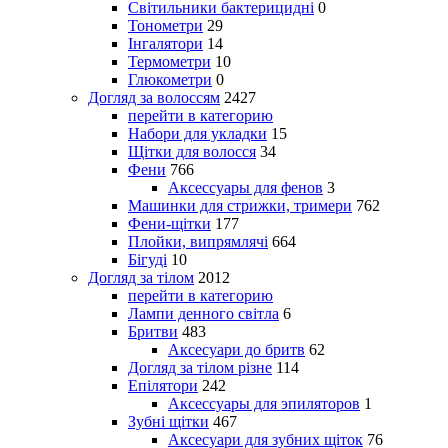
Світильники бактерицидні
0
Тонометри
29
Інгалятори
14
Термометри
10
Глюкометри
0
Догляд за волоссям
2427
перейти в категорию
Набори для укладки
15
Щітки для волосся
34
Фени
766
Аксессуары для фенов
3
Машинки для стрижки, тримери
762
Фени-щітки
177
Плойки, випрямлячі
664
Бігуді
10
Догляд за тілом
2012
перейти в категорию
Лампи денного світла
6
Бритви
483
Аксесуари до бритв
62
Догляд за тілом різне
114
Епілятори
242
Аксессуары для эпиляторов
1
Зубні щітки
467
Аксесуари для зубних щіток
76