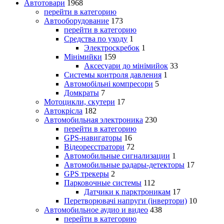
Автотовари
1968
перейти в категорию
Автооборудование
173
перейти в категорию
Средства по уходу
1
Электроскребок
1
Мінімийки
159
Аксесуари до мінімийок
33
Системы контроля давления
1
Автомобільні компресори
5
Домкраты
7
Мотоцикли, скутери
17
Автокрісла
182
Автомобильная электроника
230
перейти в категорию
GPS-навигаторы
16
Відеореєстратори
72
Автомобильные сигнализации
1
Автомобильные радары-детекторы
17
GPS трекеры
2
Парковочные системы
112
Датчики к парктроникам
17
Перетворювачі напруги (інвертори)
10
Автомобильное аудио и видео
438
перейти в категорию