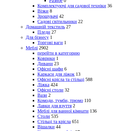
Разное
0
Комплектуючі для садової техніки
36
Візки
8
Зрошувачі
42
Садові світильники
22
Домашній текстиль
27
Пледи
27
Для бізнесу
1
Торгові ваги
1
Меблі
2902
перейти в категорию
Коврики
1
Дивани
23
Офісні шафи
6
Каркаси для ліжок
13
Офісні крісла та стільці
588
Ліжка
424
Офісні столи
32
Вази
2
Комоди, тумби, трюмо
110
Лавки для взуття
2
Меблі для ванної кімнати
136
Столи
535
Стільці та крісла
651
Вішалки
44