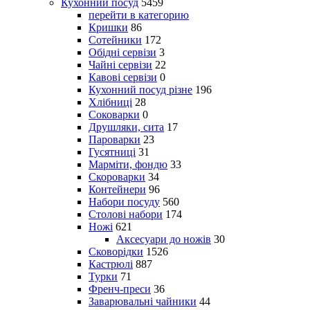
Кухонний посуд
5459
перейти в категорию
Кришки
86
Сотейники
172
Обідні сервізи
3
Чайні сервізи
22
Кавові сервізи
0
Кухонний посуд різне
196
Хлібниці
28
Соковарки
0
Друшляки, сита
17
Пароварки
23
Гусятниці
31
Марміти, фондю
33
Скороварки
34
Контейнери
96
Набори посуду
560
Столові набори
174
Ножі
621
Аксесуари до ножів
30
Сковорідки
1526
Кастрюлі
887
Турки
71
Френч-преси
36
Заварювальні чайники
44