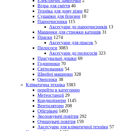
Електричні лампочки
2
Відра для сміття
46
Техніка для дому різне
82
Сушарки для білизни
10
Пароочисники
115
Аксесуари до пароочисників
13
Машинки для стрижки катишів
31
Праски
1274
Аксесуари для прасок
5
Пилососи
3083
Аксесуари до пилососів
323
Прасувальні дошки
69
Годинники
70
Світильники
54
Швейні машинки
328
Оверлоки
38
Кліматична техніка
3383
перейти в категорию
Метеостанції
29
Кондиціонери
1145
Вентилятори
208
Обігрівачі
1493
Зволожувачі повітря
292
Очищувачі повітря
159
Аксесуари для кліматичної техніки
57