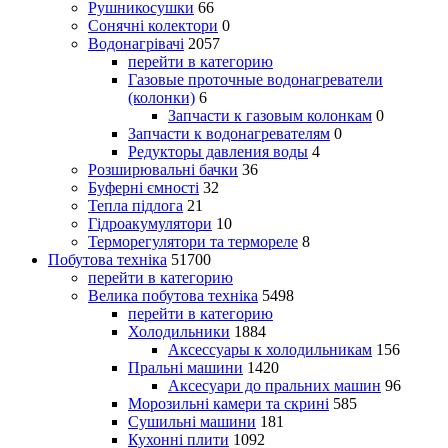
Рушникосушки
66
Сонячні колектори
0
Водонагрівачі
2057
перейти в категорию
Газовые проточные водонагреватели
(колонки)
6
Запчасти к газовым колонкам
0
Запчасти к водонагревателям
0
Редукторы давления воды
4
Розширювальні бачки
36
Буферні ємності
32
Тепла підлога
21
Гідроакумулятори
10
Терморегулятори та термореле
8
Побутова техніка
51700
перейти в категорию
Велика побутова техніка
5498
перейти в категорию
Холодильники
1884
Аксессуары к холодильникам
156
Пральні машини
1420
Аксесуари до пральних машин
96
Морозильні камери та скрині
585
Сушильні машини
181
Кухонні плити
1092