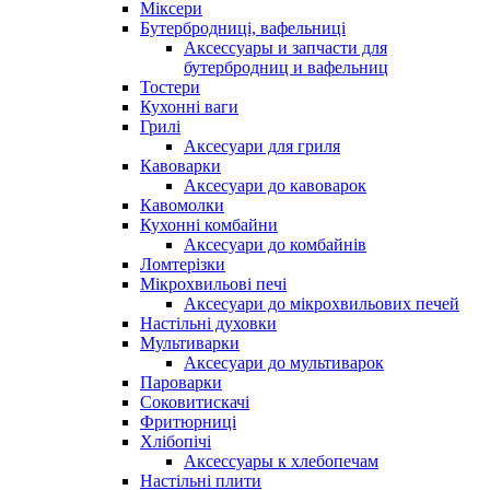
Міксери
Бутербродниці, вафельниці
Аксессуары и запчасти для
бутербродниц и вафельниц
Тостери
Кухонні ваги
Грилі
Аксесуари для гриля
Кавоварки
Аксесуари до кавоварок
Кавомолки
Кухонні комбайни
Аксесуари до комбайнів
Ломтерізки
Мікрохвильові печі
Аксесуари до мікрохвильових печей
Настільні духовки
Мультиварки
Аксесуари до мультиварок
Пароварки
Соковитискачі
Фритюрниці
Хлібопічі
Аксессуары к хлебопечам
Настільні плити