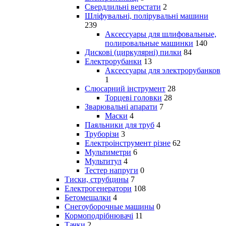
Свердлильні верстати
2
Шліфувальні, полірувальні машини
239
Аксессуары для шлифовальные,
полировальные машинки
140
Дискові (циркулярні) пилки
84
Електрорубанки
13
Аксессуары для электрорубанков
1
Слюсарний інструмент
28
Торцеві головки
28
Зварювальні апарати
7
Маски
4
Паяльники для труб
4
Труборізи
3
Електроінструмент різне
62
Мультиметри
6
Мультитул
4
Тестер напруги
0
Тиски, струбцины
7
Електрогенератори
108
Бетомешалки
4
Снегоуборочные машины
0
Кормоподрібнювачі
11
Тачки
2