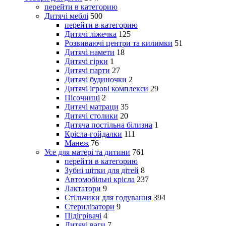
перейти в категорию
Дитячі меблі
500
перейти в категорию
Дитячі ліжечка
125
Розвиваючі центри та килимки
51
Дитячі намети
18
Дитячі гірки
1
Дитячі парти
27
Дитячі будиночки
2
Дитячі ігрові комплекси
29
Пісочниці
2
Дитячі матраци
35
Дитячі столики
20
Дитяча постільна білизна
1
Крісла-гойдалки
111
Манеж
76
Усе для матері та дитини
761
перейти в категорию
Зубні щітки для дітей
8
Автомобільні крісла
237
Лактатори
9
Стільчики для годування
394
Стерилізатори
9
Підігрівачі
4
Дитячі ваги
7