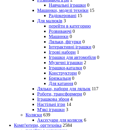
Навчальні іграшки
0
Машинки, моделі техніки
15
Радіокеровані
15
Для малюків
3
перейти в категорию
Розвиваючі
0
Машинки
0
Ляльки, фігурки
0
Інтерактивні іграшки
0
Ігрові набори
1
Іграшки для автомобіля
0
Музичні іграшки
2
Іграшки-каталки
0
Конструктори
0
Брязкальця
0
Для катання
0
Ляльки, набори для ляльок
117
Роботи, трансформери
0
Іграшкова зброя
4
Настільні ігри
14
М'які іграшки
3
Коляски
639
Аксесуари для колясок
6
Комп'ютери, оргтехніка
2584