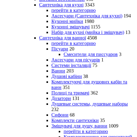
Сантехніка для кухні
3343
перейти в категорию
Аксесуари (Сантехніка для кухні)
194
Кухонні мийки
1980
Кухонні змішувачі
1155
Набір для кухні (мийка і змішувач)
13
Сантехніка для ванної
4508
перейти в категорию
Пісуари
20
Смесители для писсуаров
3
Аксесуари для пісуарів
1
Системи інсталяції
75
Ванни
203
Душові кабіни
38
Комплектуючі для душових кабін та
ванн
351
Полиці та тримачі
362
Дозатори
131
Душевые системы, душевые наборы
232
Сифони
68
Комплекти сантехніки
35
Змішувачі для душу, ванни
1009
перейти в категорию
Комплектующие для смесителей