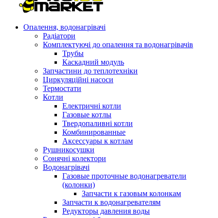
Опалення, водонагрівачі
Радіатори
Комплектуючі до опалення та водонагрівачів
Трубы
Каскадний модуль
Запчастини до теплотехніки
Циркуляційні насоси
Термостати
Котли
Електричні котли
Газовые котлы
Твердопаливні котли
Комбинированные
Аксессуары к котлам
Рушникосушки
Сонячні колектори
Водонагрівачі
Газовые проточные водонагреватели
(колонки)
Запчасти к газовым колонкам
Запчасти к водонагревателям
Редукторы давления воды