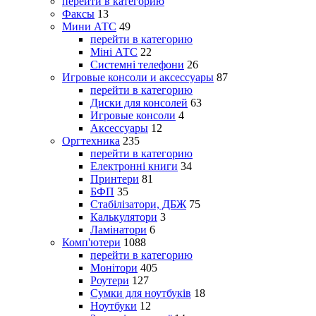
перейти в категорию
Факсы
13
Мини АТС
49
перейти в категорию
Міні АТС
22
Системні телефони
26
Игровые консоли и аксессуары
87
перейти в категорию
Диски для консолей
63
Игровые консоли
4
Аксессуары
12
Оргтехника
235
перейти в категорию
Електронні книги
34
Принтери
81
БФП
35
Стабілізатори, ДБЖ
75
Калькулятори
3
Ламінатори
6
Комп'ютери
1088
перейти в категорию
Монітори
405
Роутери
127
Сумки для ноутбуків
18
Ноутбуки
12