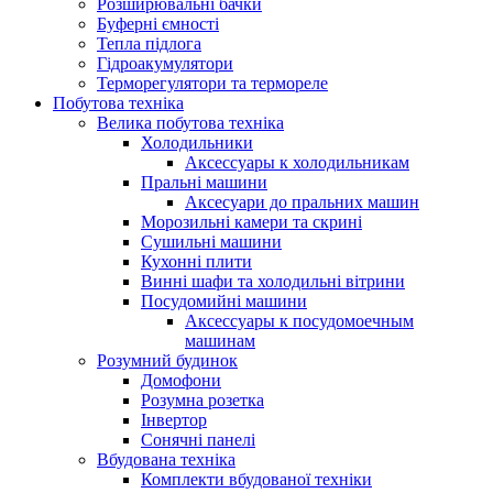
Розширювальні бачки
Буферні ємності
Тепла підлога
Гідроакумулятори
Терморегулятори та термореле
Побутова техніка
Велика побутова техніка
Холодильники
Аксессуары к холодильникам
Пральні машини
Аксесуари до пральних машин
Морозильні камери та скрині
Сушильні машини
Кухонні плити
Винні шафи та холодильні вітрини
Посудомийні машини
Аксессуары к посудомоечным
машинам
Розумний будинок
Домофони
Розумна розетка
Інвертор
Сонячні панелі
Вбудована техніка
Комплекти вбудованої техніки