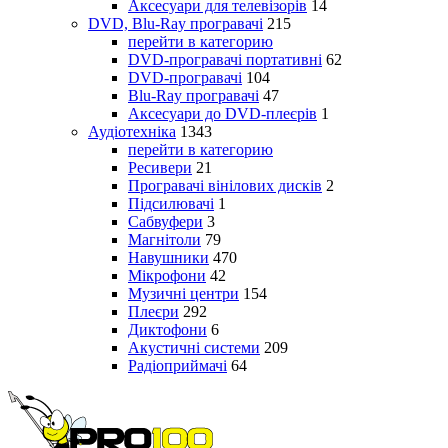
Аксесуари для телевізорів
14
DVD, Blu-Ray програвачі
215
перейти в категорию
DVD-програвачі портативні
62
DVD-програвачі
104
Blu-Ray програвачі
47
Аксесуари до DVD-плеєрів
1
Аудіотехніка
1343
перейти в категорию
Ресивери
21
Програвачі вінілових дисків
2
Підсилювачі
1
Сабвуфери
3
Магнітоли
79
Навушники
470
Мікрофони
42
Музичні центри
154
Плеєри
292
Диктофони
6
Акустичні системи
209
Радіоприймачі
64