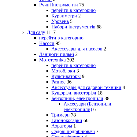
Ручні інструменти
75
перейти в категорию
Курвиметри
2
Уровень
5
Набори інструментів
68
Для саду
1117
перейти в категорию
Насоси
95
Аксессуары для насосов
2
Ланцюги пильні
2
Мототехніка
302
перейти в категорию
Мотоблоки
3
Культиваторы
9
Разное
36
Аксессуары для садовой техники
4
Кущорізи, висоторізи
18
Бензопили, електропили
38
Аксесуари (Бензопили,
електропили)
6
Тримери
78
Газонокосарки
66
Аэраторы
1
Садові подрібнювачі
7
Скарифікатори
4