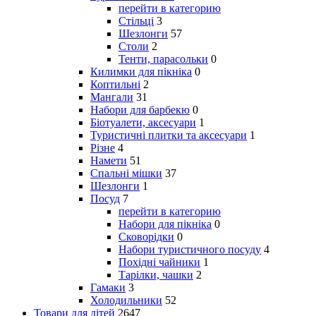
перейти в категорию
Стільці
3
Шезлонги
57
Столи
2
Тенти, парасольки
0
Килимки для пікніка
0
Коптильні
2
Мангали
31
Набори для барбекю
0
Біотуалети, аксесуари
1
Туристичні плитки та аксесуари
1
Різне
4
Намети
51
Спальні мішки
37
Шезлонги
1
Посуд
7
перейти в категорию
Набори для пікніка
0
Сковорідки
0
Набори туристичного посуду
4
Похідні чайники
1
Тарілки, чашки
2
Гамаки
3
Холодильники
52
Товари для дітей
2647