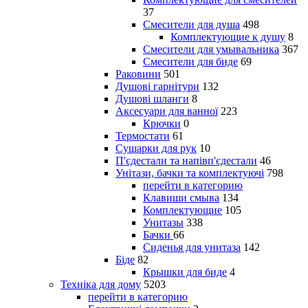
37
Смесители для душа
498
Комплектующие к душу
8
Смесители для умывальника
367
Смесители для биде
69
Раковини
501
Душові гарнітури
132
Душові шланги
8
Аксесуари для ванної
223
Крючки
0
Термостати
61
Сушарки для рук
10
П'єдестали та напівп'єдестали
46
Унітази, бачки та комплектуючі
798
перейти в категорию
Клавиши смыва
134
Комплектующие
105
Унитазы
338
Бачки
66
Сиденья для унитаза
142
Біде
82
Крышки для биде
4
Техніка для дому
5203
перейти в категорию