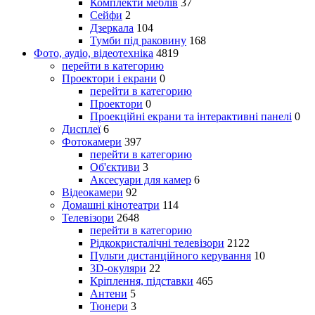
Комплекти меблів
37
Сейфи
2
Дзеркала
104
Тумби під раковину
168
Фото, аудіо, відеотехніка
4819
перейти в категорию
Проектори і екрани
0
перейти в категорию
Проектори
0
Проекційні екрани та інтерактивні панелі
0
Дисплеї
6
Фотокамери
397
перейти в категорию
Об'єктиви
3
Аксесуари для камер
6
Відеокамери
92
Домашні кінотеатри
114
Телевізори
2648
перейти в категорию
Рідкокристалічні телевізори
2122
Пульти дистанційного керування
10
3D-окуляри
22
Кріплення, підставки
465
Антени
5
Тюнери
3