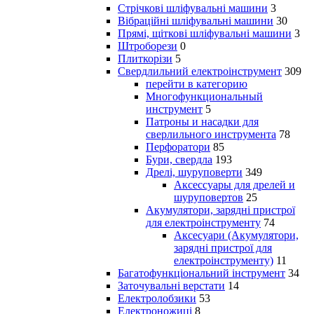
Стрічкові шліфувальні машини
3
Вібраційні шліфувальні машини
30
Прямі, щіткові шліфувальні машини
3
Штроборези
0
Плиткорізи
5
Свердлильний електроінструмент
309
перейти в категорию
Многофункциональный
инструмент
5
Патроны и насадки для
сверлильного инструмента
78
Перфоратори
85
Бури, свердла
193
Дрелі, шуруповерти
349
Аксессуары для дрелей и
шуруповертов
25
Акумулятори, зарядні пристрої
для електроінструменту
74
Аксесуари (Акумулятори,
зарядні пристрої для
електроінструменту)
11
Багатофункціональний інструмент
34
Заточувальні верстати
14
Електролобзики
53
Електроножиці
8