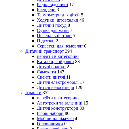
Радіо, відеоняні
17
Блендери
3
Термометри для дітей
5
Ходунки, штовхалки
46
Дитячий посуд
8
Сумка для мами
7
Пеленальні столи
5
Підгузки
2
Серветки для немовлят
0
Дитячий транспорт
394
перейти в категорию
Каталки, гойдалки
88
Дитячі ролики
2
Самокати
147
Скейти дитячі
11
Дитячі електромобілі
17
Дитячі велосипеди
129
Іграшки
352
перейти в категорию
Автотреки та залізниці
15
Дитячі конструктори
80
Ігрові набори
86
Мобіли на ліжечко
4
Головоломки
0
Розвиваючі ігри
2