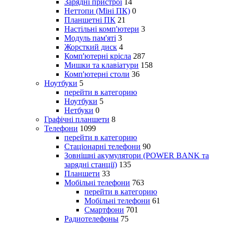
Зарядні пристрої
14
Неттопи (Міні ПК)
0
Планшетні ПК
21
Настільні комп'ютери
3
Модуль пам'яті
3
Жорсткий диск
4
Комп'ютерні крісла
287
Мишки та клавіатури
158
Комп'ютерні столи
36
Ноутбуки
5
перейти в категорию
Ноутбуки
5
Нетбуки
0
Графічні планшети
8
Телефони
1099
перейти в категорию
Стаціонарні телефони
90
Зовнішні акумулятори (POWER BANK та
зарядні станції)
135
Планшети
33
Мобільні телефони
763
перейти в категорию
Мобільні телефони
61
Смартфони
701
Радиотелефоны
75