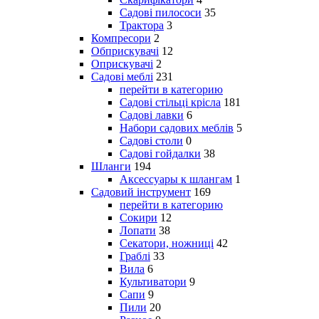
Садові пилососи
35
Трактора
3
Компресори
2
Обприскувачі
12
Оприскувачі
2
Садові меблі
231
перейти в категорию
Садові стільці крісла
181
Садові лавки
6
Набори садових меблів
5
Садові столи
0
Садові гойдалки
38
Шланги
194
Аксессуары к шлангам
1
Садовий інструмент
169
перейти в категорию
Сокири
12
Лопати
38
Секатори, ножниці
42
Граблі
33
Вила
6
Культиватори
9
Сапи
9
Пили
20