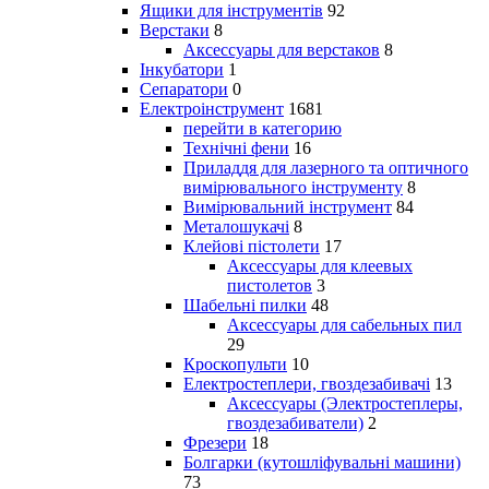
Ящики для інструментів
92
Верстаки
8
Аксессуары для верстаков
8
Інкубатори
1
Сепаратори
0
Електроінструмент
1681
перейти в категорию
Технічні фени
16
Приладдя для лазерного та оптичного
вимірювального інструменту
8
Вимірювальний інструмент
84
Металошукачі
8
Клейові пістолети
17
Аксессуары для клеевых
пистолетов
3
Шабельні пилки
48
Аксессуары для сабельных пил
29
Кроскопульти
10
Електростеплери, гвоздезабивачі
13
Аксессуары (Электростеплеры,
гвоздезабиватели)
2
Фрезери
18
Болгарки (кутошліфувальні машини)
73