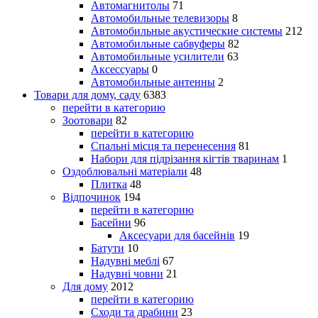
Автомагнитолы
71
Автомобильные телевизоры
8
Автомобильные акустические системы
212
Автомобильные сабвуферы
82
Автомобильные усилители
63
Аксессуары
0
Автомобильные антенны
2
Товари для дому, саду
6383
перейти в категорию
Зоотовари
82
перейти в категорию
Спальні місця та перенесення
81
Набори для підрізання кігтів тваринам
1
Оздоблювальні матеріали
48
Плитка
48
Відпочинок
194
перейти в категорию
Басейни
96
Аксесуари для басейнів
19
Батути
10
Надувні меблі
67
Надувні човни
21
Для дому
2012
перейти в категорию
Сходи та драбини
23