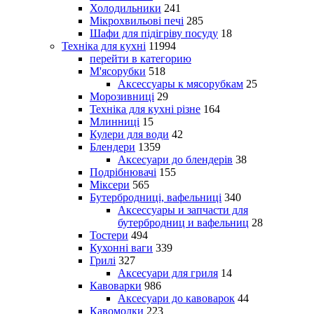
Холодильники
241
Мікрохвильові печі
285
Шафи для підігріву посуду
18
Техніка для кухні
11994
перейти в категорию
М'ясорубки
518
Аксессуары к мясорубкам
25
Морозивниці
29
Техніка для кухні різне
164
Млинниці
15
Кулери для води
42
Блендери
1359
Аксесуари до блендерів
38
Подрібнювачі
155
Міксери
565
Бутербродниці, вафельниці
340
Аксессуары и запчасти для
бутербродниц и вафельниц
28
Тостери
494
Кухонні ваги
339
Грилі
327
Аксесуари для гриля
14
Кавоварки
986
Аксесуари до кавоварок
44
Кавомолки
223