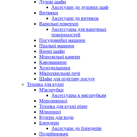
Духові шафи
Аксесуари до духових шаф
Витяжки
Аксесуари до витяжок
Варильні поверхні
Аксессуары для варочных
поверхностей
Посудомийні машини
Пральні машини
Винні шафи
Морозильні камери
Кавомашини
Холодильники
Мікрохвильові печі
Шафи для підігріву посуду
Техніка для кухні
М'ясорубки
Аксессуары к мясорубкам
Морозивниці
Техніка для кухні різне
Млинниці
Кулери для води
Блендери
Аксесуари до блендерів
Подрібнювачі