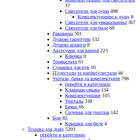
37
Смесители для душа
498
Комплектующие к душу
8
Смесители для умывальника
367
Смесители для биде
69
Раковини
501
Душові гарнітури
132
Душові шланги
8
Аксесуари для ванної
223
Крючки
0
Термостати
61
Сушарки для рук
10
П'єдестали та напівп'єдестали
46
Унітази, бачки та комплектуючі
798
перейти в категорию
Клавиши смыва
134
Комплектующие
105
Унитазы
338
Бачки
66
Сиденья для унитаза
142
Біде
82
Крышки для биде
4
Техніка для дому
5203
перейти в категорию