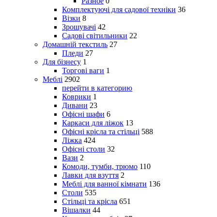
Разное
0
Комплектуючі для садової техніки
36
Візки
8
Зрошувачі
42
Садові світильники
22
Домашній текстиль
27
Пледи
27
Для бізнесу
1
Торгові ваги
1
Меблі
2902
перейти в категорию
Коврики
1
Дивани
23
Офісні шафи
6
Каркаси для ліжок
13
Офісні крісла та стільці
588
Ліжка
424
Офісні столи
32
Вази
2
Комоди, тумби, трюмо
110
Лавки для взуття
2
Меблі для ванної кімнати
136
Столи
535
Стільці та крісла
651
Вішалки
44