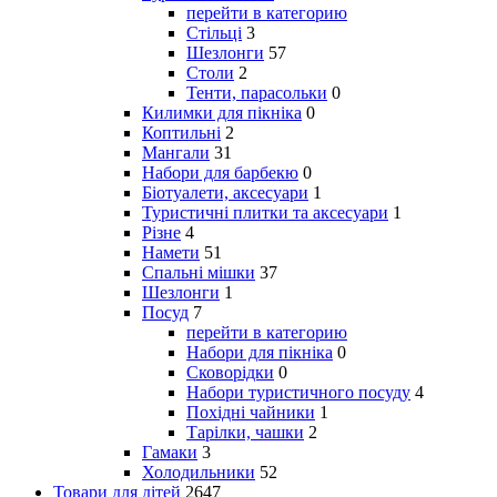
перейти в категорию
Стільці
3
Шезлонги
57
Столи
2
Тенти, парасольки
0
Килимки для пікніка
0
Коптильні
2
Мангали
31
Набори для барбекю
0
Біотуалети, аксесуари
1
Туристичні плитки та аксесуари
1
Різне
4
Намети
51
Спальні мішки
37
Шезлонги
1
Посуд
7
перейти в категорию
Набори для пікніка
0
Сковорідки
0
Набори туристичного посуду
4
Похідні чайники
1
Тарілки, чашки
2
Гамаки
3
Холодильники
52
Товари для дітей
2647