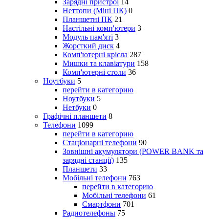
Зарядні пристрої
14
Неттопи (Міні ПК)
0
Планшетні ПК
21
Настільні комп'ютери
3
Модуль пам'яті
3
Жорсткий диск
4
Комп'ютерні крісла
287
Мишки та клавіатури
158
Комп'ютерні столи
36
Ноутбуки
5
перейти в категорию
Ноутбуки
5
Нетбуки
0
Графічні планшети
8
Телефони
1099
перейти в категорию
Стаціонарні телефони
90
Зовнішні акумулятори (POWER BANK та
зарядні станції)
135
Планшети
33
Мобільні телефони
763
перейти в категорию
Мобільні телефони
61
Смартфони
701
Радиотелефоны
75