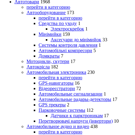
Автотовари
1968
перейти в категорию
Автооборудование
173
перейти в категорию
Средства по уходу
1
Электроскребок
1
Мінімийки
159
Аксесуари до мінімийок
33
Системы контроля давления
1
Автомобільні компресори
5
Домкраты
7
Мотоцикли, скутери
17
Автокрісла
182
Автомобильная электроника
230
перейти в категорию
GPS-навигаторы
16
Відеореєстратори
72
Автомобильные сигнализации
1
Автомобильные радары-детекторы
17
GPS трекеры
2
Парковочные системы
112
Датчики к парктроникам
17
Перетворювачі напруги (інвертори)
10
Автомобильное аудио и видео
438
перейти в категорию