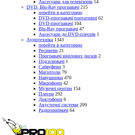
Аксесуари для телевізорів
14
DVD, Blu-Ray програвачі
215
перейти в категорию
DVD-програвачі портативні
62
DVD-програвачі
104
Blu-Ray програвачі
47
Аксесуари до DVD-плеєрів
1
Аудіотехніка
1343
перейти в категорию
Ресивери
21
Програвачі вінілових дисків
2
Підсилювачі
1
Сабвуфери
3
Магнітоли
79
Навушники
470
Мікрофони
42
Музичні центри
154
Плеєри
292
Диктофони
6
Акустичні системи
209
Радіоприймачі
64