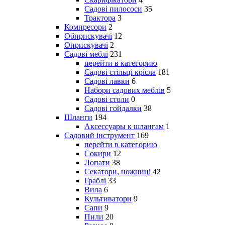
Садові пилососи
35
Трактора
3
Компресори
2
Обприскувачі
12
Оприскувачі
2
Садові меблі
231
перейти в категорию
Садові стільці крісла
181
Садові лавки
6
Набори садових меблів
5
Садові столи
0
Садові гойдалки
38
Шланги
194
Аксессуары к шлангам
1
Садовий інструмент
169
перейти в категорию
Сокири
12
Лопати
38
Секатори, ножниці
42
Граблі
33
Вила
6
Культиватори
9
Сапи
9
Пили
20