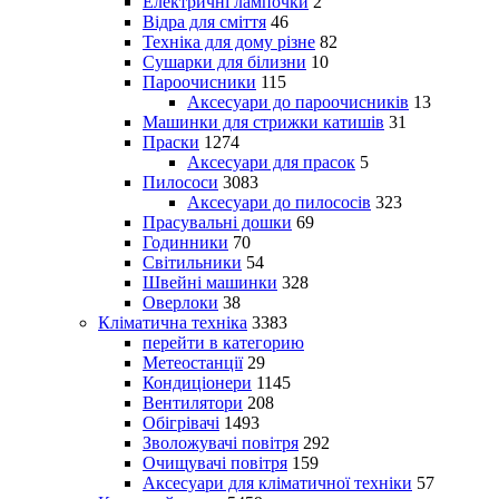
Електричні лампочки
2
Відра для сміття
46
Техніка для дому різне
82
Сушарки для білизни
10
Пароочисники
115
Аксесуари до пароочисників
13
Машинки для стрижки катишів
31
Праски
1274
Аксесуари для прасок
5
Пилососи
3083
Аксесуари до пилососів
323
Прасувальні дошки
69
Годинники
70
Світильники
54
Швейні машинки
328
Оверлоки
38
Кліматична техніка
3383
перейти в категорию
Метеостанції
29
Кондиціонери
1145
Вентилятори
208
Обігрівачі
1493
Зволожувачі повітря
292
Очищувачі повітря
159
Аксесуари для кліматичної техніки
57