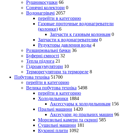
Рушникосушки
66
Сонячні колектори
0
Водонагрівачі
2057
перейти в категорию
Газовые проточные водонагреватели
(колонки)
6
Запчасти к газовым колонкам
0
Запчасти к водонагревателям
0
Редукторы давления воды
4
Розширювальні бачки
36
Буферні ємності
32
Тепла підлога
21
Гідроакумулятори
10
Терморегулятори та термореле
8
Побутова техніка
51700
перейти в категорию
Велика побутова техніка
5498
перейти в категорию
Холодильники
1884
Аксессуары к холодильникам
156
Пральні машини
1420
Аксесуари до пральних машин
96
Морозильні камери та скрині
585
Сушильні машини
181
Кухонні плити
1092