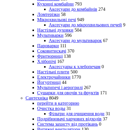
Кухонні комбайни
793
Аксесуари до комбайнів
274
Ломтерізки
58
Мікрохвильові печі
949
Аксесуари до мікрохвильових печей
9
Настільні духовки
504
Мультиварки
596
Аксесуари до мультиварок
67
Пароварки
111
Соковитискачі
370
Фритюрниці
138
Хлібопічі
167
Аксессуары к хлебопечам
0
Настільні плити
500
Електрочайники
1770
Йогуртниці
44
Мультипечі і аерогрилі
267
Сушарки для овочів та фруктів
171
Сантехніка
8049
перейти в категорию
Очистка воды
31
Фільтри для очищення води
31
Подрібнювачі харчових відходів
37
Система захисту від протікань
0
Витяжні вентилятори
130