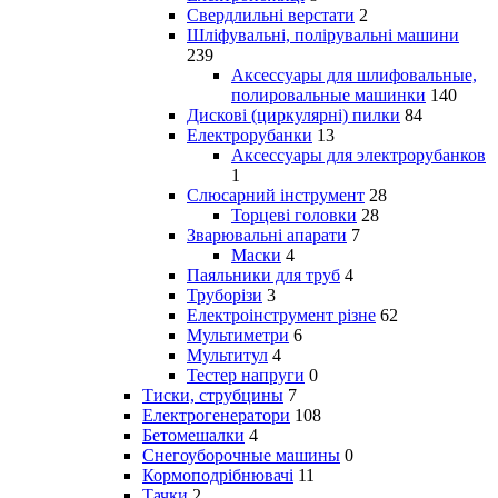
Свердлильні верстати
2
Шліфувальні, полірувальні машини
239
Аксессуары для шлифовальные,
полировальные машинки
140
Дискові (циркулярні) пилки
84
Електрорубанки
13
Аксессуары для электрорубанков
1
Слюсарний інструмент
28
Торцеві головки
28
Зварювальні апарати
7
Маски
4
Паяльники для труб
4
Труборізи
3
Електроінструмент різне
62
Мультиметри
6
Мультитул
4
Тестер напруги
0
Тиски, струбцины
7
Електрогенератори
108
Бетомешалки
4
Снегоуборочные машины
0
Кормоподрібнювачі
11
Тачки
2