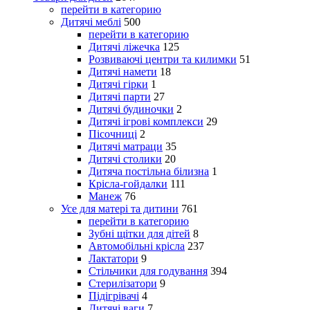
перейти в категорию
Дитячі меблі
500
перейти в категорию
Дитячі ліжечка
125
Розвиваючі центри та килимки
51
Дитячі намети
18
Дитячі гірки
1
Дитячі парти
27
Дитячі будиночки
2
Дитячі ігрові комплекси
29
Пісочниці
2
Дитячі матраци
35
Дитячі столики
20
Дитяча постільна білизна
1
Крісла-гойдалки
111
Манеж
76
Усе для матері та дитини
761
перейти в категорию
Зубні щітки для дітей
8
Автомобільні крісла
237
Лактатори
9
Стільчики для годування
394
Стерилізатори
9
Підігрівачі
4
Дитячі ваги
7