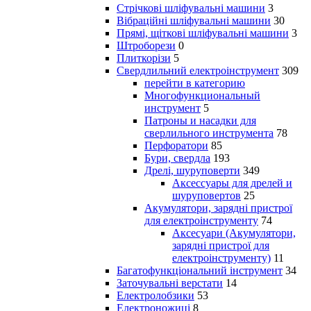
Стрічкові шліфувальні машини
3
Вібраційні шліфувальні машини
30
Прямі, щіткові шліфувальні машини
3
Штроборези
0
Плиткорізи
5
Свердлильний електроінструмент
309
перейти в категорию
Многофункциональный
инструмент
5
Патроны и насадки для
сверлильного инструмента
78
Перфоратори
85
Бури, свердла
193
Дрелі, шуруповерти
349
Аксессуары для дрелей и
шуруповертов
25
Акумулятори, зарядні пристрої
для електроінструменту
74
Аксесуари (Акумулятори,
зарядні пристрої для
електроінструменту)
11
Багатофункціональний інструмент
34
Заточувальні верстати
14
Електролобзики
53
Електроножиці
8