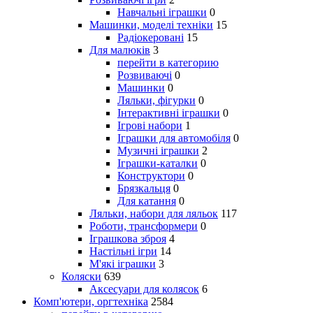
Навчальні іграшки
0
Машинки, моделі техніки
15
Радіокеровані
15
Для малюків
3
перейти в категорию
Розвиваючі
0
Машинки
0
Ляльки, фігурки
0
Інтерактивні іграшки
0
Ігрові набори
1
Іграшки для автомобіля
0
Музичні іграшки
2
Іграшки-каталки
0
Конструктори
0
Брязкальця
0
Для катання
0
Ляльки, набори для ляльок
117
Роботи, трансформери
0
Іграшкова зброя
4
Настільні ігри
14
М'які іграшки
3
Коляски
639
Аксесуари для колясок
6
Комп'ютери, оргтехніка
2584