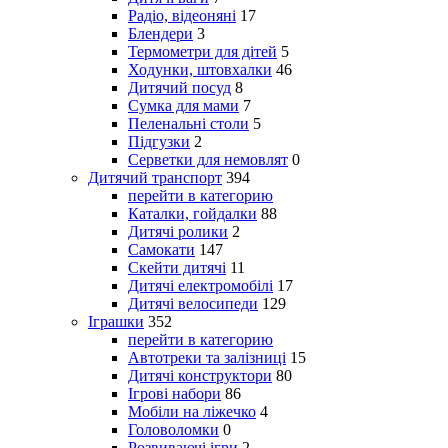
Радіо, відеоняні
17
Блендери
3
Термометри для дітей
5
Ходунки, штовхалки
46
Дитячий посуд
8
Сумка для мами
7
Пеленальні столи
5
Підгузки
2
Серветки для немовлят
0
Дитячий транспорт
394
перейти в категорию
Каталки, гойдалки
88
Дитячі ролики
2
Самокати
147
Скейти дитячі
11
Дитячі електромобілі
17
Дитячі велосипеди
129
Іграшки
352
перейти в категорию
Автотреки та залізниці
15
Дитячі конструктори
80
Ігрові набори
86
Мобіли на ліжечко
4
Головоломки
0
Розвиваючі ігри
2