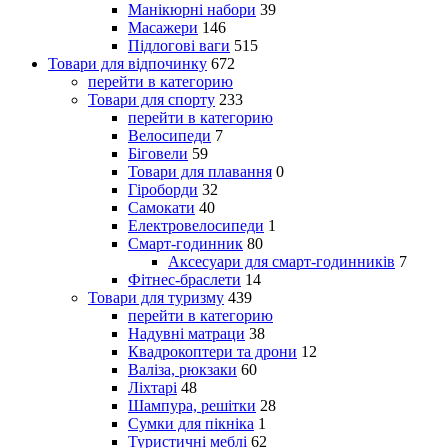
Манікюрні набори
39
Масажери
146
Підлогові ваги
515
Товари для відпочинку
672
перейти в категорию
Товари для спорту
233
перейти в категорию
Велосипеди
7
Біговели
59
Товари для плавання
0
Гіроборди
32
Самокати
40
Електровелосипеди
1
Смарт-годинник
80
Аксесуари для смарт-годинників
7
Фітнес-браслети
14
Товари для туризму
439
перейти в категорию
Надувні матраци
38
Квадрокоптери та дрони
12
Валіза, рюкзаки
60
Ліхтарі
48
Шампура, решітки
28
Сумки для пікніка
1
Туристичні меблі
62