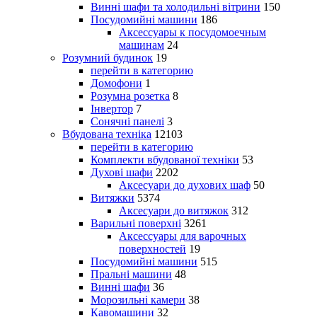
Винні шафи та холодильні вітрини
150
Посудомийні машини
186
Аксессуары к посудомоечным
машинам
24
Розумний будинок
19
перейти в категорию
Домофони
1
Розумна розетка
8
Інвертор
7
Сонячні панелі
3
Вбудована техніка
12103
перейти в категорию
Комплекти вбудованої техніки
53
Духові шафи
2202
Аксесуари до духових шаф
50
Витяжки
5374
Аксесуари до витяжок
312
Варильні поверхні
3261
Аксессуары для варочных
поверхностей
19
Посудомийні машини
515
Пральні машини
48
Винні шафи
36
Морозильні камери
38
Кавомашини
32