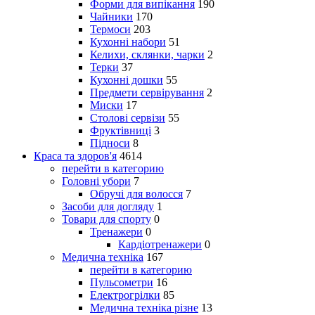
Форми для випікання
190
Чайники
170
Термоси
203
Кухонні набори
51
Келихи, склянки, чарки
2
Терки
37
Кухонні дошки
55
Предмети сервірування
2
Миски
17
Столові сервізи
55
Фруктівниці
3
Підноси
8
Краса та здоров'я
4614
перейти в категорию
Головні убори
7
Обручі для волосся
7
Засоби для догляду
1
Товари для спорту
0
Тренажери
0
Кардіотренажери
0
Медична техніка
167
перейти в категорию
Пульсометри
16
Електрогрілки
85
Медична техніка різне
13