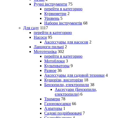
Ручні інструменти
75
перейти в категорию
Курвиметри
2
Уровень
5
Набори інструментів
68
Для саду
1117
перейти в категорию
Насоси
95
Аксессуары для насосов
2
Ланцюги пильні
2
Мототехніка
302
перейти в категорию
Мотоблоки
3
Культиваторы
9
Разное
36
Аксессуары для садовой техники
4
Кущорізи, висоторізи
18
Бензопили, електропили
38
Аксесуари (Бензопили,
електропили)
6
Тримери
78
Газонокосарки
66
Аэраторы
1
Садові подрібнювачі
7
Скарифікатори
4