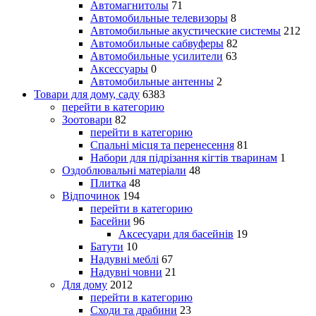
Автомагнитолы
71
Автомобильные телевизоры
8
Автомобильные акустические системы
212
Автомобильные сабвуферы
82
Автомобильные усилители
63
Аксессуары
0
Автомобильные антенны
2
Товари для дому, саду
6383
перейти в категорию
Зоотовари
82
перейти в категорию
Спальні місця та перенесення
81
Набори для підрізання кігтів тваринам
1
Оздоблювальні матеріали
48
Плитка
48
Відпочинок
194
перейти в категорию
Басейни
96
Аксесуари для басейнів
19
Батути
10
Надувні меблі
67
Надувні човни
21
Для дому
2012
перейти в категорию
Сходи та драбини
23