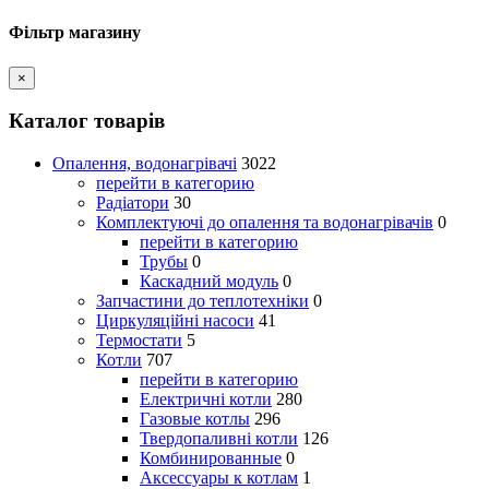
Фільтр магазину
×
Каталог товарів
Опалення, водонагрівачі
3022
перейти в категорию
Радіатори
30
Комплектуючі до опалення та водонагрівачів
0
перейти в категорию
Трубы
0
Каскадний модуль
0
Запчастини до теплотехніки
0
Циркуляційні насоси
41
Термостати
5
Котли
707
перейти в категорию
Електричні котли
280
Газовые котлы
296
Твердопаливні котли
126
Комбинированные
0
Аксессуары к котлам
1