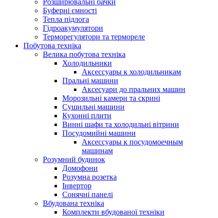
Розширювальні бачки
Буферні ємності
Тепла підлога
Гідроакумулятори
Терморегулятори та термореле
Побутова техніка
Велика побутова техніка
Холодильники
Аксессуары к холодильникам
Пральні машини
Аксесуари до пральних машин
Морозильні камери та скрині
Сушильні машини
Кухонні плити
Винні шафи та холодильні вітрини
Посудомийні машини
Аксессуары к посудомоечным
машинам
Розумний будинок
Домофони
Розумна розетка
Інвертор
Сонячні панелі
Вбудована техніка
Комплекти вбудованої техніки