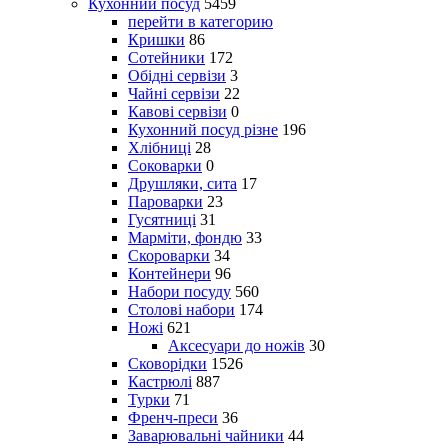
Кухонний посуд
5459
перейти в категорию
Кришки
86
Сотейники
172
Обідні сервізи
3
Чайні сервізи
22
Кавові сервізи
0
Кухонний посуд різне
196
Хлібниці
28
Соковарки
0
Друшляки, сита
17
Пароварки
23
Гусятниці
31
Марміти, фондю
33
Скороварки
34
Контейнери
96
Набори посуду
560
Столові набори
174
Ножі
621
Аксесуари до ножів
30
Сковорідки
1526
Кастрюлі
887
Турки
71
Френч-преси
36
Заварювальні чайники
44