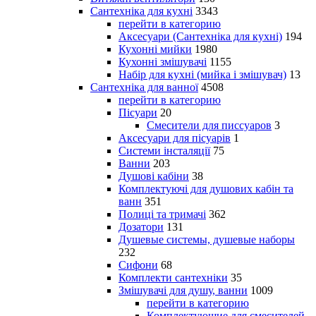
Сантехніка для кухні
3343
перейти в категорию
Аксесуари (Сантехніка для кухні)
194
Кухонні мийки
1980
Кухонні змішувачі
1155
Набір для кухні (мийка і змішувач)
13
Сантехніка для ванної
4508
перейти в категорию
Пісуари
20
Смесители для писсуаров
3
Аксесуари для пісуарів
1
Системи інсталяції
75
Ванни
203
Душові кабіни
38
Комплектуючі для душових кабін та
ванн
351
Полиці та тримачі
362
Дозатори
131
Душевые системы, душевые наборы
232
Сифони
68
Комплекти сантехніки
35
Змішувачі для душу, ванни
1009
перейти в категорию
Комплектующие для смесителей