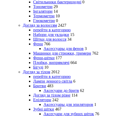
Світильники бактерицидні
0
Тонометри
29
Інгалятори
14
Термометри
10
Глюкометри
0
Догляд за волоссям
2427
перейти в категорию
Набори для укладки
15
Щітки для волосся
34
Фени
766
Аксессуары для фенов
3
Машинки для стрижки, тримери
762
Фени-щітки
177
Плойки, випрямлячі
664
Бігуді
10
Догляд за тілом
2012
перейти в категорию
Лампи денного світла
6
Бритви
483
Аксесуари до бритв
62
Догляд за тілом різне
114
Епілятори
242
Аксессуары для эпиляторов
1
Зубні щітки
467
Аксесуари для зубних щіток
76