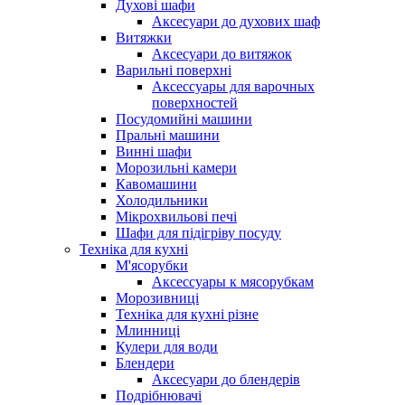
Духові шафи
Аксесуари до духових шаф
Витяжки
Аксесуари до витяжок
Варильні поверхні
Аксессуары для варочных
поверхностей
Посудомийні машини
Пральні машини
Винні шафи
Морозильні камери
Кавомашини
Холодильники
Мікрохвильові печі
Шафи для підігріву посуду
Техніка для кухні
М'ясорубки
Аксессуары к мясорубкам
Морозивниці
Техніка для кухні різне
Млинниці
Кулери для води
Блендери
Аксесуари до блендерів
Подрібнювачі