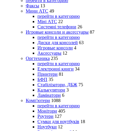
перейти в категорию
Факсы
13
Мини АТС
49
перейти в категорию
Міні АТС
22
Системні телефони
26
Игровые консоли и аксессуары
87
перейти в категорию
Диски для консолей
63
Игровые консоли
4
Аксессуары
12
Оргтехника
235
перейти в категорию
Електронні книги
34
Принтери
81
БФП
35
Стабілізатори, ДБЖ
75
Калькулятори
3
Ламінатори
6
Комп'ютери
1088
перейти в категорию
Монітори
405
Роутери
127
Сумки для ноутбуків
18
Ноутбуки
12