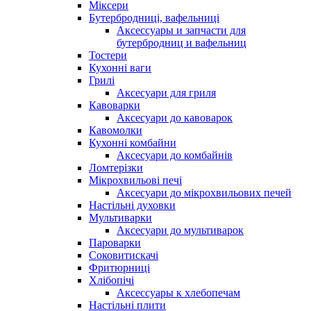
Міксери
Бутербродниці, вафельниці
Аксессуары и запчасти для
бутербродниц и вафельниц
Тостери
Кухонні ваги
Грилі
Аксесуари для гриля
Кавоварки
Аксесуари до кавоварок
Кавомолки
Кухонні комбайни
Аксесуари до комбайнів
Ломтерізки
Мікрохвильові печі
Аксесуари до мікрохвильових печей
Настільні духовки
Мультиварки
Аксесуари до мультиварок
Пароварки
Соковитискачі
Фритюрниці
Хлібопічі
Аксессуары к хлебопечам
Настільні плити