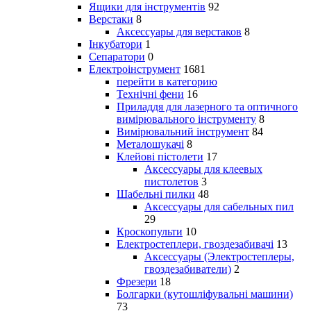
Ящики для інструментів
92
Верстаки
8
Аксессуары для верстаков
8
Інкубатори
1
Сепаратори
0
Електроінструмент
1681
перейти в категорию
Технічні фени
16
Приладдя для лазерного та оптичного
вимірювального інструменту
8
Вимірювальний інструмент
84
Металошукачі
8
Клейові пістолети
17
Аксессуары для клеевых
пистолетов
3
Шабельні пилки
48
Аксессуары для сабельных пил
29
Кроскопульти
10
Електростеплери, гвоздезабивачі
13
Аксессуары (Электростеплеры,
гвоздезабиватели)
2
Фрезери
18
Болгарки (кутошліфувальні машини)
73