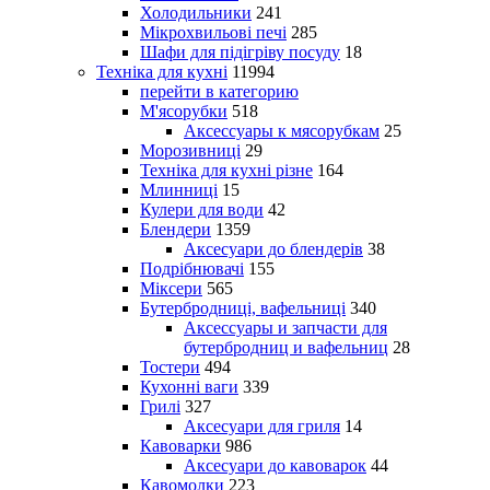
Холодильники
241
Мікрохвильові печі
285
Шафи для підігріву посуду
18
Техніка для кухні
11994
перейти в категорию
М'ясорубки
518
Аксессуары к мясорубкам
25
Морозивниці
29
Техніка для кухні різне
164
Млинниці
15
Кулери для води
42
Блендери
1359
Аксесуари до блендерів
38
Подрібнювачі
155
Міксери
565
Бутербродниці, вафельниці
340
Аксессуары и запчасти для
бутербродниц и вафельниц
28
Тостери
494
Кухонні ваги
339
Грилі
327
Аксесуари для гриля
14
Кавоварки
986
Аксесуари до кавоварок
44
Кавомолки
223