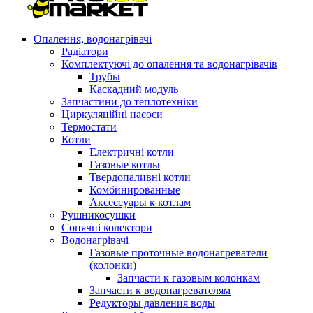
Опалення, водонагрівачі
Радіатори
Комплектуючі до опалення та водонагрівачів
Трубы
Каскадний модуль
Запчастини до теплотехніки
Циркуляційні насоси
Термостати
Котли
Електричні котли
Газовые котлы
Твердопаливні котли
Комбинированные
Аксессуары к котлам
Рушникосушки
Сонячні колектори
Водонагрівачі
Газовые проточные водонагреватели
(колонки)
Запчасти к газовым колонкам
Запчасти к водонагревателям
Редукторы давления воды