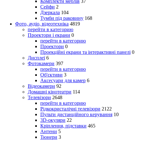
Комплекти меблів
37
Сейфи
2
Дзеркала
104
Тумби під раковину
168
Фото, аудіо, відеотехніка
4819
перейти в категорию
Проектори і екрани
0
перейти в категорию
Проектори
0
Проекційні екрани та інтерактивні панелі
0
Дисплеї
6
Фотокамери
397
перейти в категорию
Об'єктиви
3
Аксесуари для камер
6
Відеокамери
92
Домашні кінотеатри
114
Телевізори
2648
перейти в категорию
Рідкокристалічні телевізори
2122
Пульти дистанційного керування
10
3D-окуляри
22
Кріплення, підставки
465
Антени
5
Тюнери
3