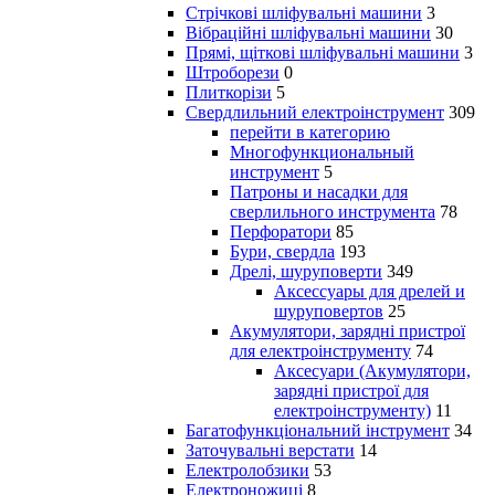
Стрічкові шліфувальні машини
3
Вібраційні шліфувальні машини
30
Прямі, щіткові шліфувальні машини
3
Штроборези
0
Плиткорізи
5
Свердлильний електроінструмент
309
перейти в категорию
Многофункциональный
инструмент
5
Патроны и насадки для
сверлильного инструмента
78
Перфоратори
85
Бури, свердла
193
Дрелі, шуруповерти
349
Аксессуары для дрелей и
шуруповертов
25
Акумулятори, зарядні пристрої
для електроінструменту
74
Аксесуари (Акумулятори,
зарядні пристрої для
електроінструменту)
11
Багатофункціональний інструмент
34
Заточувальні верстати
14
Електролобзики
53
Електроножиці
8