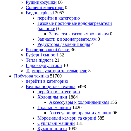
Рушникосушки
66
Сонячні колектори
0
Водонагрівачі
2057
перейти в категорию
Газовые проточные водонагреватели
(колонки)
6
Запчасти к газовым колонкам
0
Запчасти к водонагревателям
0
Редукторы давления воды
4
Розширювальні бачки
36
Буферні ємності
32
Тепла підлога
21
Гідроакумулятори
10
Терморегулятори та термореле
8
Побутова техніка
51700
перейти в категорию
Велика побутова техніка
5498
перейти в категорию
Холодильники
1884
Аксессуары к холодильникам
156
Пральні машини
1420
Аксесуари до пральних машин
96
Морозильні камери та скрині
585
Сушильні машини
181
Кухонні плити
1092