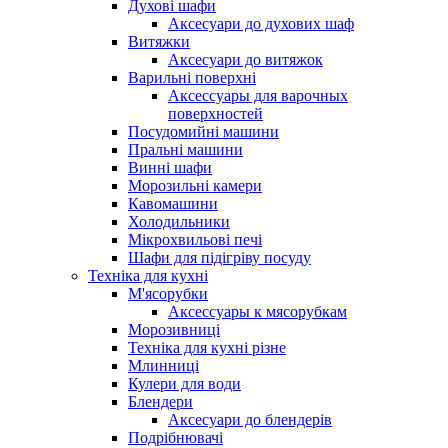
Духові шафи
Аксесуари до духових шаф
Витяжки
Аксесуари до витяжок
Варильні поверхні
Аксессуары для варочных
поверхностей
Посудомийні машини
Пральні машини
Винні шафи
Морозильні камери
Кавомашини
Холодильники
Мікрохвильові печі
Шафи для підігріву посуду
Техніка для кухні
М'ясорубки
Аксессуары к мясорубкам
Морозивниці
Техніка для кухні різне
Млинниці
Кулери для води
Блендери
Аксесуари до блендерів
Подрібнювачі