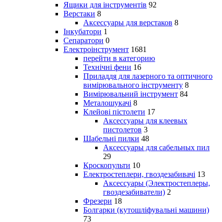
Ящики для інструментів
92
Верстаки
8
Аксессуары для верстаков
8
Інкубатори
1
Сепаратори
0
Електроінструмент
1681
перейти в категорию
Технічні фени
16
Приладдя для лазерного та оптичного
вимірювального інструменту
8
Вимірювальний інструмент
84
Металошукачі
8
Клейові пістолети
17
Аксессуары для клеевых
пистолетов
3
Шабельні пилки
48
Аксессуары для сабельных пил
29
Кроскопульти
10
Електростеплери, гвоздезабивачі
13
Аксессуары (Электростеплеры,
гвоздезабиватели)
2
Фрезери
18
Болгарки (кутошліфувальні машини)
73