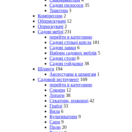
Садові пилососи
35
Трактора
3
Компресори
2
Обприскувачі
12
Оприскувачі
2
Садові меблі
231
перейти в категорию
Садові стільці крісла
181
Садові лавки
6
Набори садових меблів
5
Садові столи
0
Садові гойдалки
38
Шланги
194
Аксессуары к шлангам
1
Садовий інструмент
169
перейти в категорию
Сокири
12
Лопати
38
Секатори, ножниці
42
Граблі
33
Вила
6
Культиватори
9
Сапи
9
Пили
20