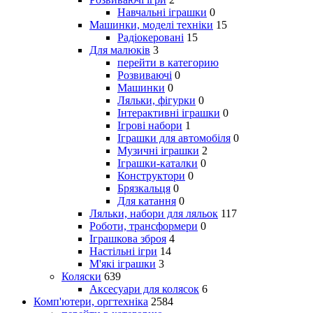
Навчальні іграшки
0
Машинки, моделі техніки
15
Радіокеровані
15
Для малюків
3
перейти в категорию
Розвиваючі
0
Машинки
0
Ляльки, фігурки
0
Інтерактивні іграшки
0
Ігрові набори
1
Іграшки для автомобіля
0
Музичні іграшки
2
Іграшки-каталки
0
Конструктори
0
Брязкальця
0
Для катання
0
Ляльки, набори для ляльок
117
Роботи, трансформери
0
Іграшкова зброя
4
Настільні ігри
14
М'які іграшки
3
Коляски
639
Аксесуари для колясок
6
Комп'ютери, оргтехніка
2584