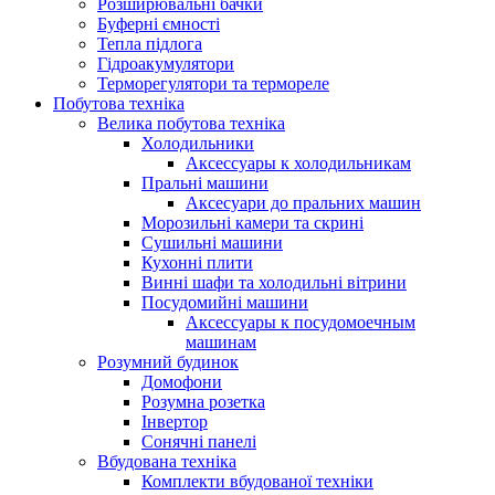
Розширювальні бачки
Буферні ємності
Тепла підлога
Гідроакумулятори
Терморегулятори та термореле
Побутова техніка
Велика побутова техніка
Холодильники
Аксессуары к холодильникам
Пральні машини
Аксесуари до пральних машин
Морозильні камери та скрині
Сушильні машини
Кухонні плити
Винні шафи та холодильні вітрини
Посудомийні машини
Аксессуары к посудомоечным
машинам
Розумний будинок
Домофони
Розумна розетка
Інвертор
Сонячні панелі
Вбудована техніка
Комплекти вбудованої техніки