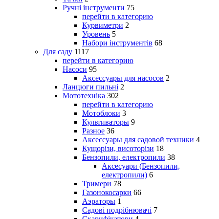
Ручні інструменти
75
перейти в категорию
Курвиметри
2
Уровень
5
Набори інструментів
68
Для саду
1117
перейти в категорию
Насоси
95
Аксессуары для насосов
2
Ланцюги пильні
2
Мототехніка
302
перейти в категорию
Мотоблоки
3
Культиваторы
9
Разное
36
Аксессуары для садовой техники
4
Кущорізи, висоторізи
18
Бензопили, електропили
38
Аксесуари (Бензопили,
електропили)
6
Тримери
78
Газонокосарки
66
Аэраторы
1
Садові подрібнювачі
7
Скарифікатори
4