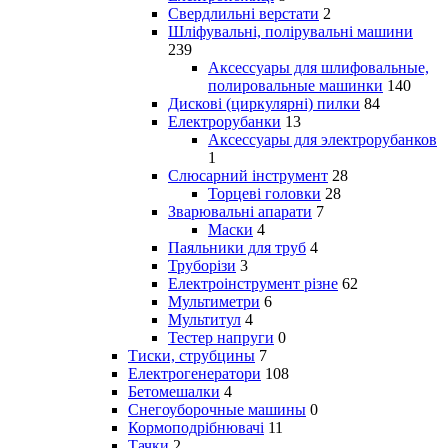
Свердлильні верстати
2
Шліфувальні, полірувальні машини
239
Аксессуары для шлифовальные,
полировальные машинки
140
Дискові (циркулярні) пилки
84
Електрорубанки
13
Аксессуары для электрорубанков
1
Слюсарний інструмент
28
Торцеві головки
28
Зварювальні апарати
7
Маски
4
Паяльники для труб
4
Труборізи
3
Електроінструмент різне
62
Мультиметри
6
Мультитул
4
Тестер напруги
0
Тиски, струбцины
7
Електрогенератори
108
Бетомешалки
4
Снегоуборочные машины
0
Кормоподрібнювачі
11
Тачки
2