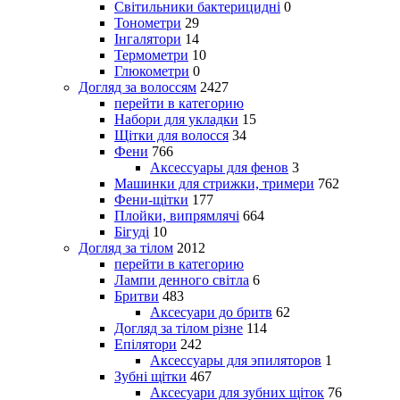
Світильники бактерицидні
0
Тонометри
29
Інгалятори
14
Термометри
10
Глюкометри
0
Догляд за волоссям
2427
перейти в категорию
Набори для укладки
15
Щітки для волосся
34
Фени
766
Аксессуары для фенов
3
Машинки для стрижки, тримери
762
Фени-щітки
177
Плойки, випрямлячі
664
Бігуді
10
Догляд за тілом
2012
перейти в категорию
Лампи денного світла
6
Бритви
483
Аксесуари до бритв
62
Догляд за тілом різне
114
Епілятори
242
Аксессуары для эпиляторов
1
Зубні щітки
467
Аксесуари для зубних щіток
76