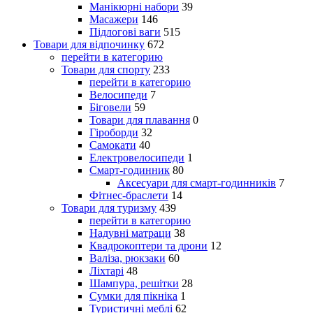
Манікюрні набори
39
Масажери
146
Підлогові ваги
515
Товари для відпочинку
672
перейти в категорию
Товари для спорту
233
перейти в категорию
Велосипеди
7
Біговели
59
Товари для плавання
0
Гіроборди
32
Самокати
40
Електровелосипеди
1
Смарт-годинник
80
Аксесуари для смарт-годинників
7
Фітнес-браслети
14
Товари для туризму
439
перейти в категорию
Надувні матраци
38
Квадрокоптери та дрони
12
Валіза, рюкзаки
60
Ліхтарі
48
Шампура, решітки
28
Сумки для пікніка
1
Туристичні меблі
62