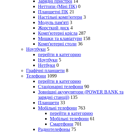
Зарядні пристрої
14
Неттопи (Міні ПК)
0
Планшетні ПК
21
Настільні комп'ютери
3
Модуль пам'яті
3
Жорсткий диск
4
Комп'ютерні крісла
287
Мишки та клавіатури
158
Комп'ютерні столи
36
Ноутбуки
5
перейти в категорию
Ноутбуки
5
Нетбуки
0
Графічні планшети
8
Телефони
1099
перейти в категорию
Стаціонарні телефони
90
Зовнішні акумулятори (POWER BANK та
зарядні станції)
135
Планшети
33
Мобільні телефони
763
перейти в категорию
Мобільні телефони
61
Смартфони
701
Радиотелефоны
75