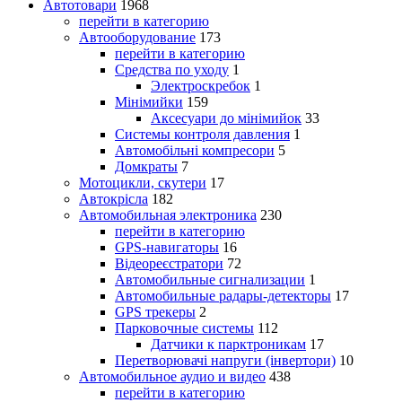
Автотовари
1968
перейти в категорию
Автооборудование
173
перейти в категорию
Средства по уходу
1
Электроскребок
1
Мінімийки
159
Аксесуари до мінімийок
33
Системы контроля давления
1
Автомобільні компресори
5
Домкраты
7
Мотоцикли, скутери
17
Автокрісла
182
Автомобильная электроника
230
перейти в категорию
GPS-навигаторы
16
Відеореєстратори
72
Автомобильные сигнализации
1
Автомобильные радары-детекторы
17
GPS трекеры
2
Парковочные системы
112
Датчики к парктроникам
17
Перетворювачі напруги (інвертори)
10
Автомобильное аудио и видео
438
перейти в категорию