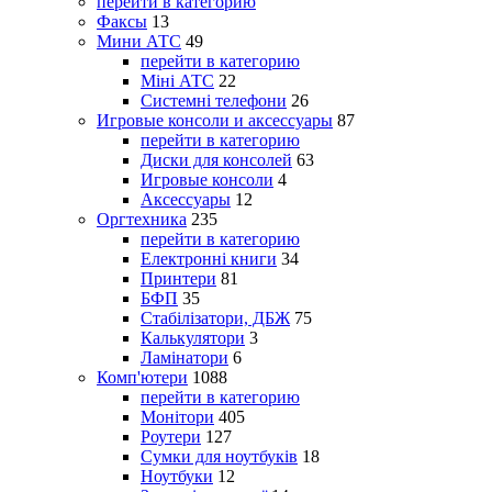
перейти в категорию
Факсы
13
Мини АТС
49
перейти в категорию
Міні АТС
22
Системні телефони
26
Игровые консоли и аксессуары
87
перейти в категорию
Диски для консолей
63
Игровые консоли
4
Аксессуары
12
Оргтехника
235
перейти в категорию
Електронні книги
34
Принтери
81
БФП
35
Стабілізатори, ДБЖ
75
Калькулятори
3
Ламінатори
6
Комп'ютери
1088
перейти в категорию
Монітори
405
Роутери
127
Сумки для ноутбуків
18
Ноутбуки
12