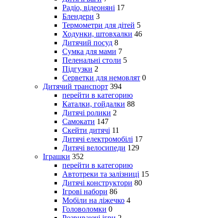
Радіо, відеоняні
17
Блендери
3
Термометри для дітей
5
Ходунки, штовхалки
46
Дитячий посуд
8
Сумка для мами
7
Пеленальні столи
5
Підгузки
2
Серветки для немовлят
0
Дитячий транспорт
394
перейти в категорию
Каталки, гойдалки
88
Дитячі ролики
2
Самокати
147
Скейти дитячі
11
Дитячі електромобілі
17
Дитячі велосипеди
129
Іграшки
352
перейти в категорию
Автотреки та залізниці
15
Дитячі конструктори
80
Ігрові набори
86
Мобіли на ліжечко
4
Головоломки
0
Розвиваючі ігри
2