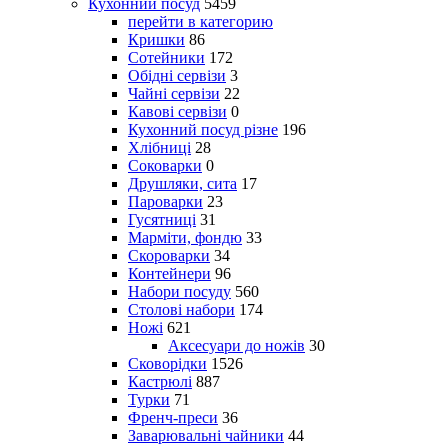
Кухонний посуд
5459
перейти в категорию
Кришки
86
Сотейники
172
Обідні сервізи
3
Чайні сервізи
22
Кавові сервізи
0
Кухонний посуд різне
196
Хлібниці
28
Соковарки
0
Друшляки, сита
17
Пароварки
23
Гусятниці
31
Марміти, фондю
33
Скороварки
34
Контейнери
96
Набори посуду
560
Столові набори
174
Ножі
621
Аксесуари до ножів
30
Сковорідки
1526
Кастрюлі
887
Турки
71
Френч-преси
36
Заварювальні чайники
44