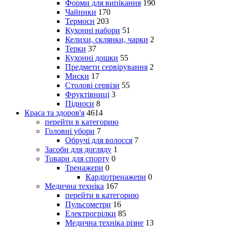
Форми для випікання
190
Чайники
170
Термоси
203
Кухонні набори
51
Келихи, склянки, чарки
2
Терки
37
Кухонні дошки
55
Предмети сервірування
2
Миски
17
Столові сервізи
55
Фруктівниці
3
Підноси
8
Краса та здоров'я
4614
перейти в категорию
Головні убори
7
Обручі для волосся
7
Засоби для догляду
1
Товари для спорту
0
Тренажери
0
Кардіотренажери
0
Медична техніка
167
перейти в категорию
Пульсометри
16
Електрогрілки
85
Медична техніка різне
13