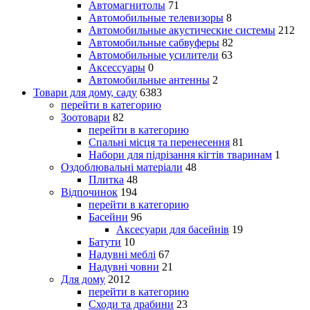
Автомагнитолы
71
Автомобильные телевизоры
8
Автомобильные акустические системы
212
Автомобильные сабвуферы
82
Автомобильные усилители
63
Аксессуары
0
Автомобильные антенны
2
Товари для дому, саду
6383
перейти в категорию
Зоотовари
82
перейти в категорию
Спальні місця та перенесення
81
Набори для підрізання кігтів тваринам
1
Оздоблювальні матеріали
48
Плитка
48
Відпочинок
194
перейти в категорию
Басейни
96
Аксесуари для басейнів
19
Батути
10
Надувні меблі
67
Надувні човни
21
Для дому
2012
перейти в категорию
Сходи та драбини
23