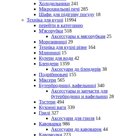
Холодильники
241
Мікрохвильові печі
285
Шафи для підігріву посуду
18
Техніка для кухні
11994
перейти в категорию
М'ясорубки
518
Аксессуары к мясорубкам
25
Морозивниці
29
Техніка для кухні різне
164
Млинниці
15
Кулери для води
42
Блендери
1359
Аксесуари до блендерів
38
Подрібнювачі
155
Міксери
565
Бутербродниці, вафельниці
340
Аксессуары и запчасти для
бутербродниц и вафельниц
28
Тостери
494
Кухонні ваги
339
Грилі
327
Аксесуари для гриля
14
Кавоварки
986
Аксесуари до кавоварок
44
Кавомолки
223