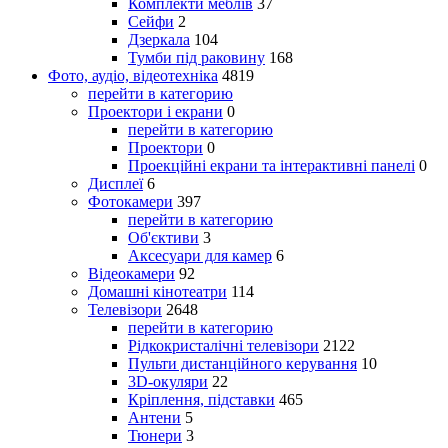
Комплекти меблів
37
Сейфи
2
Дзеркала
104
Тумби під раковину
168
Фото, аудіо, відеотехніка
4819
перейти в категорию
Проектори і екрани
0
перейти в категорию
Проектори
0
Проекційні екрани та інтерактивні панелі
0
Дисплеї
6
Фотокамери
397
перейти в категорию
Об'єктиви
3
Аксесуари для камер
6
Відеокамери
92
Домашні кінотеатри
114
Телевізори
2648
перейти в категорию
Рідкокристалічні телевізори
2122
Пульти дистанційного керування
10
3D-окуляри
22
Кріплення, підставки
465
Антени
5
Тюнери
3