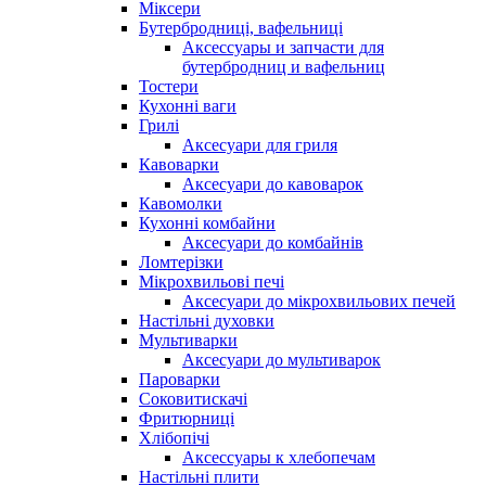
Міксери
Бутербродниці, вафельниці
Аксессуары и запчасти для
бутербродниц и вафельниц
Тостери
Кухонні ваги
Грилі
Аксесуари для гриля
Кавоварки
Аксесуари до кавоварок
Кавомолки
Кухонні комбайни
Аксесуари до комбайнів
Ломтерізки
Мікрохвильові печі
Аксесуари до мікрохвильових печей
Настільні духовки
Мультиварки
Аксесуари до мультиварок
Пароварки
Соковитискачі
Фритюрниці
Хлібопічі
Аксессуары к хлебопечам
Настільні плити