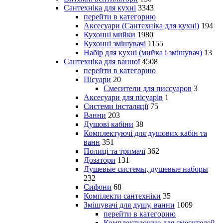
Сантехніка для кухні
3343
перейти в категорию
Аксесуари (Сантехніка для кухні)
194
Кухонні мийки
1980
Кухонні змішувачі
1155
Набір для кухні (мийка і змішувач)
13
Сантехніка для ванної
4508
перейти в категорию
Пісуари
20
Смесители для писсуаров
3
Аксесуари для пісуарів
1
Системи інсталяції
75
Ванни
203
Душові кабіни
38
Комплектуючі для душових кабін та
ванн
351
Полиці та тримачі
362
Дозатори
131
Душевые системы, душевые наборы
232
Сифони
68
Комплекти сантехніки
35
Змішувачі для душу, ванни
1009
перейти в категорию
Комплектующие для смесителей