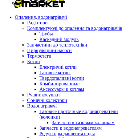
Опалення, водонагрівачі
Радіатори
Комплектуючі до опалення та водонагрівачів
Трубы
Каскадний модуль
Запчастини до теплотехніки
Циркуляційні насоси
Термостати
Котли
Електричні котли
Газовые котлы
Твердопаливні котли
Комбинированные
Аксессуары к котлам
Рушникосушки
Сонячні колектори
Водонагрівачі
Газовые проточные водонагреватели
(колонки)
Запчасти к газовым колонкам
Запчасти к водонагревателям
Редукторы давления воды