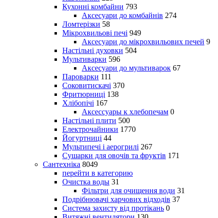
Кухонні комбайни
793
Аксесуари до комбайнів
274
Ломтерізки
58
Мікрохвильові печі
949
Аксесуари до мікрохвильових печей
9
Настільні духовки
504
Мультиварки
596
Аксесуари до мультиварок
67
Пароварки
111
Соковитискачі
370
Фритюрниці
138
Хлібопічі
167
Аксессуары к хлебопечам
0
Настільні плити
500
Електрочайники
1770
Йогуртниці
44
Мультипечі і аерогрилі
267
Сушарки для овочів та фруктів
171
Сантехніка
8049
перейти в категорию
Очистка воды
31
Фільтри для очищення води
31
Подрібнювачі харчових відходів
37
Система захисту від протікань
0
Витяжні вентилятори
130