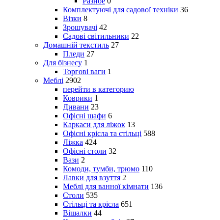
Разное
0
Комплектуючі для садової техніки
36
Візки
8
Зрошувачі
42
Садові світильники
22
Домашній текстиль
27
Пледи
27
Для бізнесу
1
Торгові ваги
1
Меблі
2902
перейти в категорию
Коврики
1
Дивани
23
Офісні шафи
6
Каркаси для ліжок
13
Офісні крісла та стільці
588
Ліжка
424
Офісні столи
32
Вази
2
Комоди, тумби, трюмо
110
Лавки для взуття
2
Меблі для ванної кімнати
136
Столи
535
Стільці та крісла
651
Вішалки
44