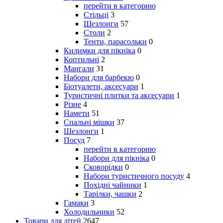
перейти в категорию
Стільці
3
Шезлонги
57
Столи
2
Тенти, парасольки
0
Килимки для пікніка
0
Коптильні
2
Мангали
31
Набори для барбекю
0
Біотуалети, аксесуари
1
Туристичні плитки та аксесуари
1
Різне
4
Намети
51
Спальні мішки
37
Шезлонги
1
Посуд
7
перейти в категорию
Набори для пікніка
0
Сковорідки
0
Набори туристичного посуду
4
Похідні чайники
1
Тарілки, чашки
2
Гамаки
3
Холодильники
52
Товари для дітей
2647