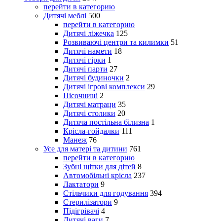
перейти в категорию
Дитячі меблі
500
перейти в категорию
Дитячі ліжечка
125
Розвиваючі центри та килимки
51
Дитячі намети
18
Дитячі гірки
1
Дитячі парти
27
Дитячі будиночки
2
Дитячі ігрові комплекси
29
Пісочниці
2
Дитячі матраци
35
Дитячі столики
20
Дитяча постільна білизна
1
Крісла-гойдалки
111
Манеж
76
Усе для матері та дитини
761
перейти в категорию
Зубні щітки для дітей
8
Автомобільні крісла
237
Лактатори
9
Стільчики для годування
394
Стерилізатори
9
Підігрівачі
4
Дитячі ваги
7