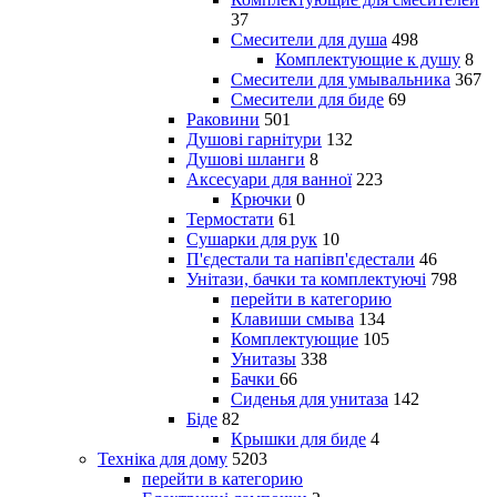
37
Смесители для душа
498
Комплектующие к душу
8
Смесители для умывальника
367
Смесители для биде
69
Раковини
501
Душові гарнітури
132
Душові шланги
8
Аксесуари для ванної
223
Крючки
0
Термостати
61
Сушарки для рук
10
П'єдестали та напівп'єдестали
46
Унітази, бачки та комплектуючі
798
перейти в категорию
Клавиши смыва
134
Комплектующие
105
Унитазы
338
Бачки
66
Сиденья для унитаза
142
Біде
82
Крышки для биде
4
Техніка для дому
5203
перейти в категорию