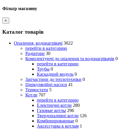
Фільтр магазину
×
Каталог товарів
Опалення, водонагрівачі
3022
перейти в категорию
Радіатори
30
Комплектуючі до опалення та водонагрівачів
0
перейти в категорию
Трубы
0
Каскадний модуль
0
Запчастини до теплотехніки
0
Циркуляційні насоси
41
Термостати
5
Котли
707
перейти в категорию
Електричні котли
280
Газовые котлы
296
Твердопаливні котли
126
Комбинированные
0
Аксессуары к котлам
1