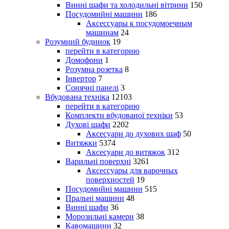
Винні шафи та холодильні вітрини
150
Посудомийні машини
186
Аксессуары к посудомоечным
машинам
24
Розумний будинок
19
перейти в категорию
Домофони
1
Розумна розетка
8
Інвертор
7
Сонячні панелі
3
Вбудована техніка
12103
перейти в категорию
Комплекти вбудованої техніки
53
Духові шафи
2202
Аксесуари до духових шаф
50
Витяжки
5374
Аксесуари до витяжок
312
Варильні поверхні
3261
Аксессуары для варочных
поверхностей
19
Посудомийні машини
515
Пральні машини
48
Винні шафи
36
Морозильні камери
38
Кавомашини
32