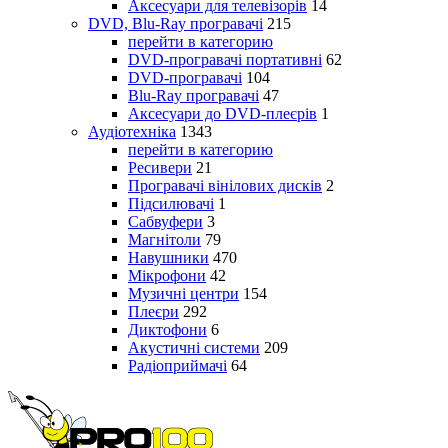
Аксесуари для телевізорів
14
DVD, Blu-Ray програвачі
215
перейти в категорию
DVD-програвачі портативні
62
DVD-програвачі
104
Blu-Ray програвачі
47
Аксесуари до DVD-плеєрів
1
Аудіотехніка
1343
перейти в категорию
Ресивери
21
Програвачі вінілових дисків
2
Підсилювачі
1
Сабвуфери
3
Магнітоли
79
Навушники
470
Мікрофони
42
Музичні центри
154
Плеєри
292
Диктофони
6
Акустичні системи
209
Радіоприймачі
64