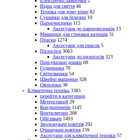
Електричні лампочки
2
Відра для сміття
46
Техніка для дому різне
82
Сушарки для білизни
10
Пароочисники
115
Аксесуари до пароочисників
13
Машинки для стрижки катишів
31
Праски
1274
Аксесуари для прасок
5
Пилососи
3083
Аксесуари до пилососів
323
Прасувальні дошки
69
Годинники
70
Світильники
54
Швейні машинки
328
Оверлоки
38
Кліматична техніка
3383
перейти в категорию
Метеостанції
29
Кондиціонери
1145
Вентилятори
208
Обігрівачі
1493
Зволожувачі повітря
292
Очищувачі повітря
159
Аксесуари для кліматичної техніки
57