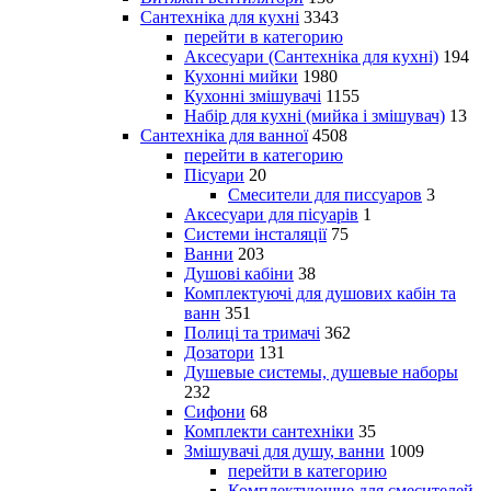
Сантехніка для кухні
3343
перейти в категорию
Аксесуари (Сантехніка для кухні)
194
Кухонні мийки
1980
Кухонні змішувачі
1155
Набір для кухні (мийка і змішувач)
13
Сантехніка для ванної
4508
перейти в категорию
Пісуари
20
Смесители для писсуаров
3
Аксесуари для пісуарів
1
Системи інсталяції
75
Ванни
203
Душові кабіни
38
Комплектуючі для душових кабін та
ванн
351
Полиці та тримачі
362
Дозатори
131
Душевые системы, душевые наборы
232
Сифони
68
Комплекти сантехніки
35
Змішувачі для душу, ванни
1009
перейти в категорию
Комплектующие для смесителей