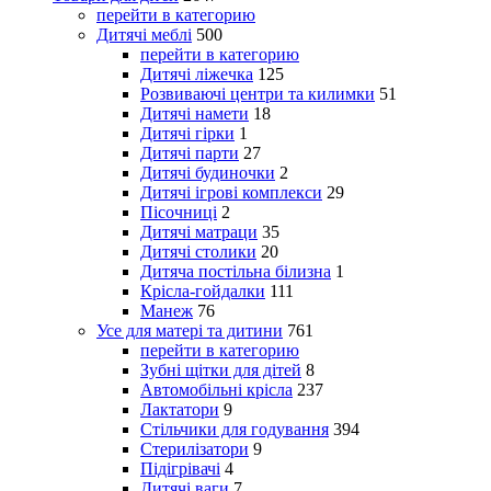
перейти в категорию
Дитячі меблі
500
перейти в категорию
Дитячі ліжечка
125
Розвиваючі центри та килимки
51
Дитячі намети
18
Дитячі гірки
1
Дитячі парти
27
Дитячі будиночки
2
Дитячі ігрові комплекси
29
Пісочниці
2
Дитячі матраци
35
Дитячі столики
20
Дитяча постільна білизна
1
Крісла-гойдалки
111
Манеж
76
Усе для матері та дитини
761
перейти в категорию
Зубні щітки для дітей
8
Автомобільні крісла
237
Лактатори
9
Стільчики для годування
394
Стерилізатори
9
Підігрівачі
4
Дитячі ваги
7