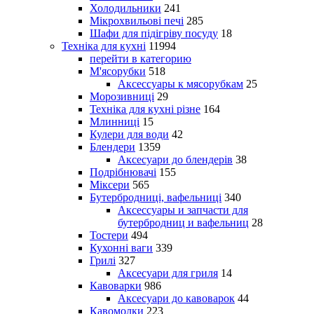
Холодильники
241
Мікрохвильові печі
285
Шафи для підігріву посуду
18
Техніка для кухні
11994
перейти в категорию
М'ясорубки
518
Аксессуары к мясорубкам
25
Морозивниці
29
Техніка для кухні різне
164
Млинниці
15
Кулери для води
42
Блендери
1359
Аксесуари до блендерів
38
Подрібнювачі
155
Міксери
565
Бутербродниці, вафельниці
340
Аксессуары и запчасти для
бутербродниц и вафельниц
28
Тостери
494
Кухонні ваги
339
Грилі
327
Аксесуари для гриля
14
Кавоварки
986
Аксесуари до кавоварок
44
Кавомолки
223