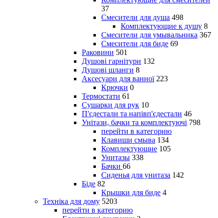
37
Смесители для душа
498
Комплектующие к душу
8
Смесители для умывальника
367
Смесители для биде
69
Раковини
501
Душові гарнітури
132
Душові шланги
8
Аксесуари для ванної
223
Крючки
0
Термостати
61
Сушарки для рук
10
П'єдестали та напівп'єдестали
46
Унітази, бачки та комплектуючі
798
перейти в категорию
Клавиши смыва
134
Комплектующие
105
Унитазы
338
Бачки
66
Сиденья для унитаза
142
Біде
82
Крышки для биде
4
Техніка для дому
5203
перейти в категорию