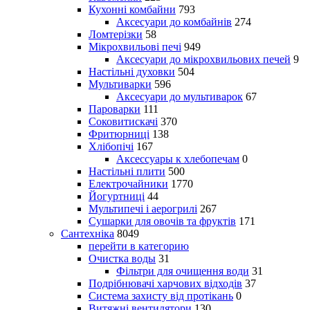
Кухонні комбайни
793
Аксесуари до комбайнів
274
Ломтерізки
58
Мікрохвильові печі
949
Аксесуари до мікрохвильових печей
9
Настільні духовки
504
Мультиварки
596
Аксесуари до мультиварок
67
Пароварки
111
Соковитискачі
370
Фритюрниці
138
Хлібопічі
167
Аксессуары к хлебопечам
0
Настільні плити
500
Електрочайники
1770
Йогуртниці
44
Мультипечі і аерогрилі
267
Сушарки для овочів та фруктів
171
Сантехніка
8049
перейти в категорию
Очистка воды
31
Фільтри для очищення води
31
Подрібнювачі харчових відходів
37
Система захисту від протікань
0
Витяжні вентилятори
130