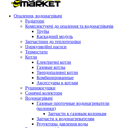
Опалення, водонагрівачі
Радіатори
Комплектуючі до опалення та водонагрівачів
Трубы
Каскадний модуль
Запчастини до теплотехніки
Циркуляційні насоси
Термостати
Котли
Електричні котли
Газовые котлы
Твердопаливні котли
Комбинированные
Аксессуары к котлам
Рушникосушки
Сонячні колектори
Водонагрівачі
Газовые проточные водонагреватели
(колонки)
Запчасти к газовым колонкам
Запчасти к водонагревателям
Редукторы давления воды