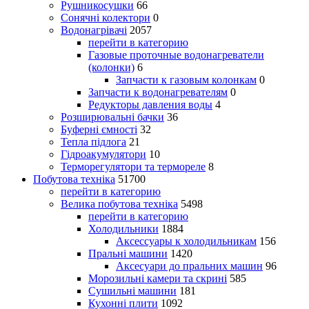
Рушникосушки
66
Сонячні колектори
0
Водонагрівачі
2057
перейти в категорию
Газовые проточные водонагреватели
(колонки)
6
Запчасти к газовым колонкам
0
Запчасти к водонагревателям
0
Редукторы давления воды
4
Розширювальні бачки
36
Буферні ємності
32
Тепла підлога
21
Гідроакумулятори
10
Терморегулятори та термореле
8
Побутова техніка
51700
перейти в категорию
Велика побутова техніка
5498
перейти в категорию
Холодильники
1884
Аксессуары к холодильникам
156
Пральні машини
1420
Аксесуари до пральних машин
96
Морозильні камери та скрині
585
Сушильні машини
181
Кухонні плити
1092