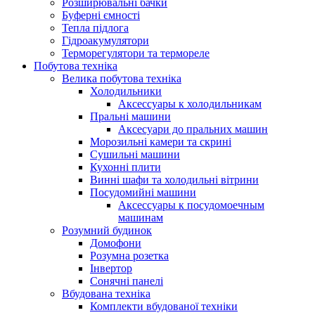
Розширювальні бачки
Буферні ємності
Тепла підлога
Гідроакумулятори
Терморегулятори та термореле
Побутова техніка
Велика побутова техніка
Холодильники
Аксессуары к холодильникам
Пральні машини
Аксесуари до пральних машин
Морозильні камери та скрині
Сушильні машини
Кухонні плити
Винні шафи та холодильні вітрини
Посудомийні машини
Аксессуары к посудомоечным
машинам
Розумний будинок
Домофони
Розумна розетка
Інвертор
Сонячні панелі
Вбудована техніка
Комплекти вбудованої техніки