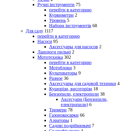
Ручні інструменти
75
перейти в категорию
Курвиметри
2
Уровень
5
Набори інструментів
68
Для саду
1117
перейти в категорию
Насоси
95
Аксессуары для насосов
2
Ланцюги пильні
2
Мототехніка
302
перейти в категорию
Мотоблоки
3
Культиваторы
9
Разное
36
Аксессуары для садовой техники
4
Кущорізи, висоторізи
18
Бензопили, електропили
38
Аксесуари (Бензопили,
електропили)
6
Тримери
78
Газонокосарки
66
Аэраторы
1
Садові подрібнювачі
7
Скарифікатори
4