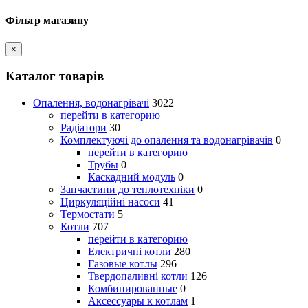
Фільтр магазину
×
Каталог товарів
Опалення, водонагрівачі
3022
перейти в категорию
Радіатори
30
Комплектуючі до опалення та водонагрівачів
0
перейти в категорию
Трубы
0
Каскадний модуль
0
Запчастини до теплотехніки
0
Циркуляційні насоси
41
Термостати
5
Котли
707
перейти в категорию
Електричні котли
280
Газовые котлы
296
Твердопаливні котли
126
Комбинированные
0
Аксессуары к котлам
1