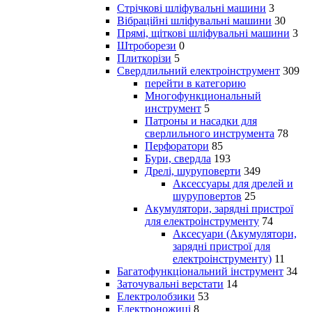
Стрічкові шліфувальні машини
3
Вібраційні шліфувальні машини
30
Прямі, щіткові шліфувальні машини
3
Штроборези
0
Плиткорізи
5
Свердлильний електроінструмент
309
перейти в категорию
Многофункциональный
инструмент
5
Патроны и насадки для
сверлильного инструмента
78
Перфоратори
85
Бури, свердла
193
Дрелі, шуруповерти
349
Аксессуары для дрелей и
шуруповертов
25
Акумулятори, зарядні пристрої
для електроінструменту
74
Аксесуари (Акумулятори,
зарядні пристрої для
електроінструменту)
11
Багатофункціональний інструмент
34
Заточувальні верстати
14
Електролобзики
53
Електроножиці
8