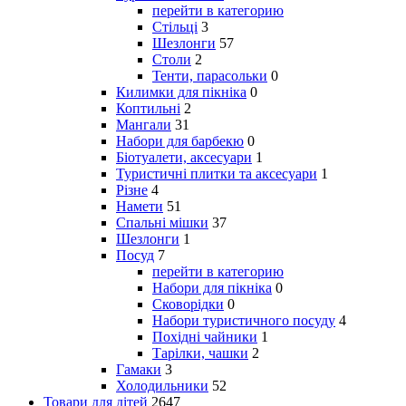
перейти в категорию
Стільці
3
Шезлонги
57
Столи
2
Тенти, парасольки
0
Килимки для пікніка
0
Коптильні
2
Мангали
31
Набори для барбекю
0
Біотуалети, аксесуари
1
Туристичні плитки та аксесуари
1
Різне
4
Намети
51
Спальні мішки
37
Шезлонги
1
Посуд
7
перейти в категорию
Набори для пікніка
0
Сковорідки
0
Набори туристичного посуду
4
Похідні чайники
1
Тарілки, чашки
2
Гамаки
3
Холодильники
52
Товари для дітей
2647