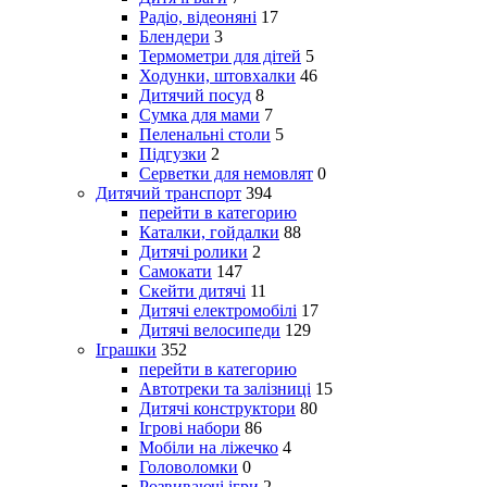
Радіо, відеоняні
17
Блендери
3
Термометри для дітей
5
Ходунки, штовхалки
46
Дитячий посуд
8
Сумка для мами
7
Пеленальні столи
5
Підгузки
2
Серветки для немовлят
0
Дитячий транспорт
394
перейти в категорию
Каталки, гойдалки
88
Дитячі ролики
2
Самокати
147
Скейти дитячі
11
Дитячі електромобілі
17
Дитячі велосипеди
129
Іграшки
352
перейти в категорию
Автотреки та залізниці
15
Дитячі конструктори
80
Ігрові набори
86
Мобіли на ліжечко
4
Головоломки
0
Розвиваючі ігри
2