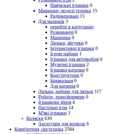
Навчальні іграшки
0
Машинки, моделі техніки
15
Радіокеровані
15
Для малюків
3
перейти в категорию
Розвиваючі
0
Машинки
0
Ляльки, фігурки
0
Інтерактивні іграшки
0
Ігрові набори
1
Іграшки для автомобіля
0
Музичні іграшки
2
Іграшки-каталки
0
Конструктори
0
Брязкальця
0
Для катання
0
Ляльки, набори для ляльок
117
Роботи, трансформери
0
Іграшкова зброя
4
Настільні ігри
14
М'які іграшки
3
Коляски
639
Аксесуари для колясок
6
Комп'ютери, оргтехніка
2584