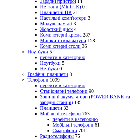
Зарядні пристрої
14
Неттопи (Міні ПК)
0
Планшетні ПК
21
Настільні комп'ютери
3
Модуль пам'яті
3
Жорсткий диск
4
Комп'ютерні крісла
287
Мишки та клавіатури
158
Комп'ютерні столи
36
Ноутбуки
5
перейти в категорию
Ноутбуки
5
Нетбуки
0
Графічні планшети
8
Телефони
1099
перейти в категорию
Стаціонарні телефони
90
Зовнішні акумулятори (POWER BANK та
зарядні станції)
135
Планшети
33
Мобільні телефони
763
перейти в категорию
Мобільні телефони
61
Смартфони
701
Радиотелефоны
75