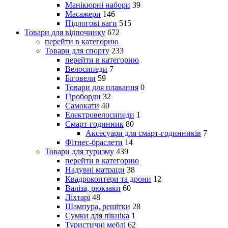
Манікюрні набори
39
Масажери
146
Підлогові ваги
515
Товари для відпочинку
672
перейти в категорию
Товари для спорту
233
перейти в категорию
Велосипеди
7
Біговели
59
Товари для плавання
0
Гіроборди
32
Самокати
40
Електровелосипеди
1
Смарт-годинник
80
Аксесуари для смарт-годинників
7
Фітнес-браслети
14
Товари для туризму
439
перейти в категорию
Надувні матраци
38
Квадрокоптери та дрони
12
Валіза, рюкзаки
60
Ліхтарі
48
Шампура, решітки
28
Сумки для пікніка
1
Туристичні меблі
62