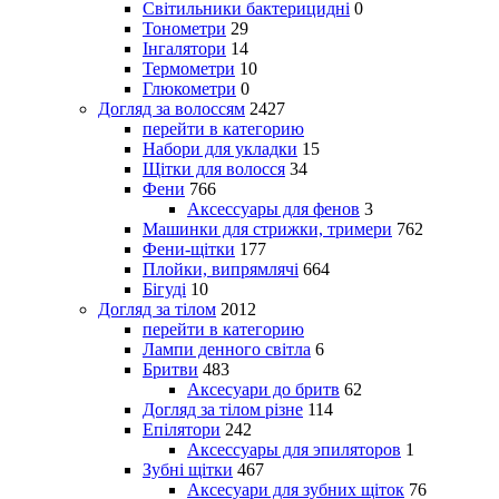
Світильники бактерицидні
0
Тонометри
29
Інгалятори
14
Термометри
10
Глюкометри
0
Догляд за волоссям
2427
перейти в категорию
Набори для укладки
15
Щітки для волосся
34
Фени
766
Аксессуары для фенов
3
Машинки для стрижки, тримери
762
Фени-щітки
177
Плойки, випрямлячі
664
Бігуді
10
Догляд за тілом
2012
перейти в категорию
Лампи денного світла
6
Бритви
483
Аксесуари до бритв
62
Догляд за тілом різне
114
Епілятори
242
Аксессуары для эпиляторов
1
Зубні щітки
467
Аксесуари для зубних щіток
76