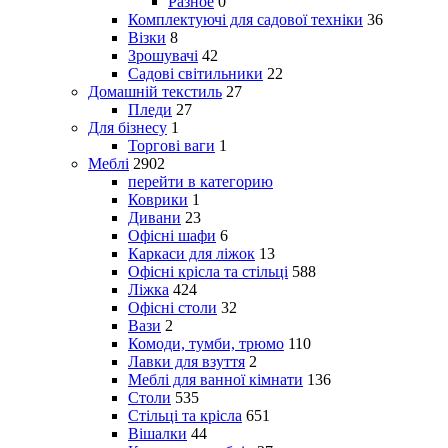
Разное
0
Комплектуючі для садової техніки
36
Візки
8
Зрошувачі
42
Садові світильники
22
Домашній текстиль
27
Пледи
27
Для бізнесу
1
Торгові ваги
1
Меблі
2902
перейти в категорию
Коврики
1
Дивани
23
Офісні шафи
6
Каркаси для ліжок
13
Офісні крісла та стільці
588
Ліжка
424
Офісні столи
32
Вази
2
Комоди, тумби, трюмо
110
Лавки для взуття
2
Меблі для ванної кімнати
136
Столи
535
Стільці та крісла
651
Вішалки
44