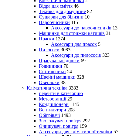
Електричні лампочки
2
Відра для сміття
46
Техніка для дому різне
82
Сушарки для білизни
10
Пароочисники
115
Аксесуари до пароочисників
13
Машинки для стрижки катишів
31
Праски
1274
Аксесуари для прасок
5
Пилососи
3083
Аксесуари до пилососів
323
Прасувальні дошки
69
Годинники
70
Світильники
54
Швейні машинки
328
Оверлоки
38
Кліматична техніка
3383
перейти в категорию
Метеостанції
29
Кондиціонери
1145
Вентилятори
208
Обігрівачі
1493
Зволожувачі повітря
292
Очищувачі повітря
159
Аксесуари для кліматичної техніки
57