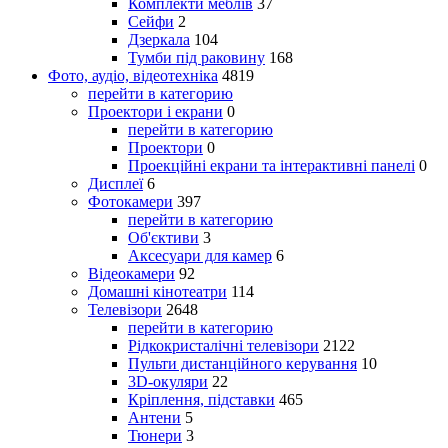
Комплекти меблів
37
Сейфи
2
Дзеркала
104
Тумби під раковину
168
Фото, аудіо, відеотехніка
4819
перейти в категорию
Проектори і екрани
0
перейти в категорию
Проектори
0
Проекційні екрани та інтерактивні панелі
0
Дисплеї
6
Фотокамери
397
перейти в категорию
Об'єктиви
3
Аксесуари для камер
6
Відеокамери
92
Домашні кінотеатри
114
Телевізори
2648
перейти в категорию
Рідкокристалічні телевізори
2122
Пульти дистанційного керування
10
3D-окуляри
22
Кріплення, підставки
465
Антени
5
Тюнери
3