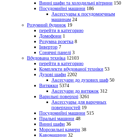
Винні шафи та холодильні вітрини
150
Посудомийні машини
186
Аксессуары к посудомоечным
машинам
24
Розумний будинок
19
перейти в категорию
Домофони
1
Розумна розетка
8
Інвертор
7
Сонячні панелі
3
Вбудована техніка
12103
перейти в категорию
Комплекти вбудованої техніки
53
Духові шафи
2202
Аксесуари до духових шаф
50
Витяжки
5374
Аксесуари до витяжок
312
Варильні поверхні
3261
Аксессуары для варочных
поверхностей
19
Посудомийні машини
515
Пральні машини
48
Винні шафи
36
Морозильні камери
38
Кавомашини
32