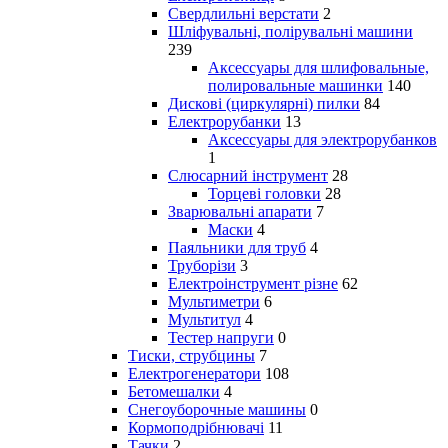
Свердлильні верстати
2
Шліфувальні, полірувальні машини
239
Аксессуары для шлифовальные,
полировальные машинки
140
Дискові (циркулярні) пилки
84
Електрорубанки
13
Аксессуары для электрорубанков
1
Слюсарний інструмент
28
Торцеві головки
28
Зварювальні апарати
7
Маски
4
Паяльники для труб
4
Труборізи
3
Електроінструмент різне
62
Мультиметри
6
Мультитул
4
Тестер напруги
0
Тиски, струбцины
7
Електрогенератори
108
Бетомешалки
4
Снегоуборочные машины
0
Кормоподрібнювачі
11
Тачки
2