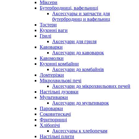
Міксери
Бутербродниці, вафельниці
Аксессуары и запчасти для
бутербродниц и вафельниц
Тостери
Кухонні ваги
Грилі
Аксесуари для гриля
Кавоварки
Аксесуари до кавоварок
Кавомолки
Кухонні комбайни
Аксесуари до комбайнів
Ломтерізки
Мікрохвильові печі
Аксесуари до мікрохвильових печей
Настільні духовки
Мультиварки
Аксесуари до мультиварок
Пароварки
Соковитискачі
Фритюрниці
Хлібопічі
Аксессуары к хлебопечам
Настільні плити