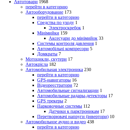
Автотовари
1968
перейти в категорию
Автооборудование
173
перейти в категорию
Средства по уходу
1
Электроскребок
1
Мінімийки
159
Аксесуари до мінімийок
33
Системы контроля давления
1
Автомобільні компресори
5
Домкраты
7
Мотоцикли, скутери
17
Автокрісла
182
Автомобильная электроника
230
перейти в категорию
GPS-навигаторы
16
Відеореєстратори
72
Автомобильные сигнализации
1
Автомобильные радары-детекторы
17
GPS трекеры
2
Парковочные системы
112
Датчики к парктроникам
17
Перетворювачі напруги (інвертори)
10
Автомобильное аудио и видео
438
перейти в категорию