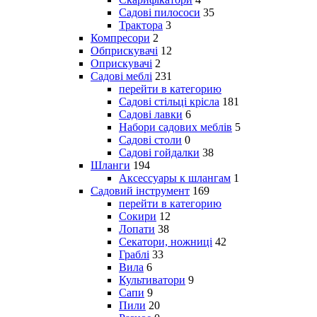
Садові пилососи
35
Трактора
3
Компресори
2
Обприскувачі
12
Оприскувачі
2
Садові меблі
231
перейти в категорию
Садові стільці крісла
181
Садові лавки
6
Набори садових меблів
5
Садові столи
0
Садові гойдалки
38
Шланги
194
Аксессуары к шлангам
1
Садовий інструмент
169
перейти в категорию
Сокири
12
Лопати
38
Секатори, ножниці
42
Граблі
33
Вила
6
Культиватори
9
Сапи
9
Пили
20