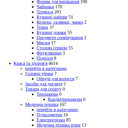
Форми для випікання
190
Чайники
170
Термоси
203
Кухонні набори
51
Келихи, склянки, чарки
2
Терки
37
Кухонні дошки
55
Предмети сервірування
2
Миски
17
Столові сервізи
55
Фруктівниці
3
Підноси
8
Краса та здоров'я
4614
перейти в категорию
Головні убори
7
Обручі для волосся
7
Засоби для догляду
1
Товари для спорту
0
Тренажери
0
Кардіотренажери
0
Медична техніка
167
перейти в категорию
Пульсометри
16
Електрогрілки
85
Медична техніка різне
13