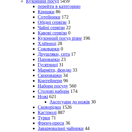
Кухонний посуд
5459
перейти в категорию
Кришки
86
Сотейники
172
Обідні сервізи
3
Чайні сервізи
22
Кавові сервізи
0
Кухонний посуд різне
196
Хлібниці
28
Соковарки
0
Друшляки, сита
17
Пароварки
23
Гусятниці
31
Марміти, фондю
33
Скороварки
34
Контейнери
96
Набори посуду
560
Столові набори
174
Ножі
621
Аксесуари до ножів
30
Сковорідки
1526
Кастрюлі
887
Турки
71
Френч-преси
36
Заварювальні чайники
44