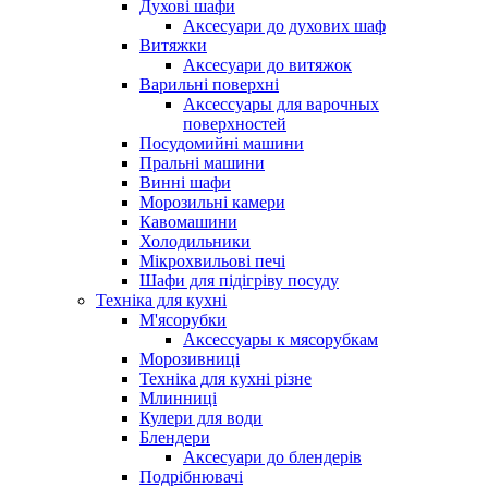
Духові шафи
Аксесуари до духових шаф
Витяжки
Аксесуари до витяжок
Варильні поверхні
Аксессуары для варочных
поверхностей
Посудомийні машини
Пральні машини
Винні шафи
Морозильні камери
Кавомашини
Холодильники
Мікрохвильові печі
Шафи для підігріву посуду
Техніка для кухні
М'ясорубки
Аксессуары к мясорубкам
Морозивниці
Техніка для кухні різне
Млинниці
Кулери для води
Блендери
Аксесуари до блендерів
Подрібнювачі