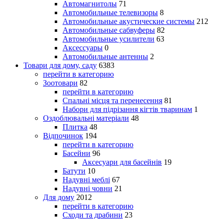
Автомагнитолы
71
Автомобильные телевизоры
8
Автомобильные акустические системы
212
Автомобильные сабвуферы
82
Автомобильные усилители
63
Аксессуары
0
Автомобильные антенны
2
Товари для дому, саду
6383
перейти в категорию
Зоотовари
82
перейти в категорию
Спальні місця та перенесення
81
Набори для підрізання кігтів тваринам
1
Оздоблювальні матеріали
48
Плитка
48
Відпочинок
194
перейти в категорию
Басейни
96
Аксесуари для басейнів
19
Батути
10
Надувні меблі
67
Надувні човни
21
Для дому
2012
перейти в категорию
Сходи та драбини
23