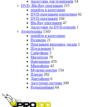
Аксесуари для телевізорів
14
DVD, Blu-Ray програвачі
215
перейти в категорию
DVD-програвачі портативні
62
DVD-програвачі
104
Blu-Ray програвачі
47
Аксесуари до DVD-плеєрів
1
Аудіотехніка
1343
перейти в категорию
Ресивери
21
Програвачі вінілових дисків
2
Підсилювачі
1
Сабвуфери
3
Магнітоли
79
Навушники
470
Мікрофони
42
Музичні центри
154
Плеєри
292
Диктофони
6
Акустичні системи
209
Радіоприймачі
64