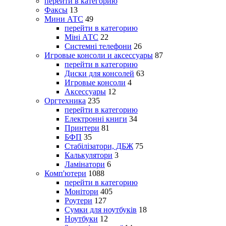
перейти в категорию
Факсы
13
Мини АТС
49
перейти в категорию
Міні АТС
22
Системні телефони
26
Игровые консоли и аксессуары
87
перейти в категорию
Диски для консолей
63
Игровые консоли
4
Аксессуары
12
Оргтехника
235
перейти в категорию
Електронні книги
34
Принтери
81
БФП
35
Стабілізатори, ДБЖ
75
Калькулятори
3
Ламінатори
6
Комп'ютери
1088
перейти в категорию
Монітори
405
Роутери
127
Сумки для ноутбуків
18
Ноутбуки
12