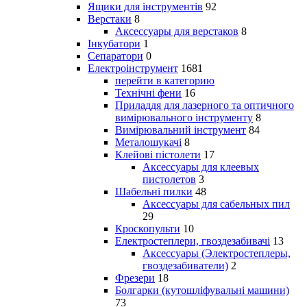
Ящики для інструментів
92
Верстаки
8
Аксессуары для верстаков
8
Інкубатори
1
Сепаратори
0
Електроінструмент
1681
перейти в категорию
Технічні фени
16
Приладдя для лазерного та оптичного
вимірювального інструменту
8
Вимірювальний інструмент
84
Металошукачі
8
Клейові пістолети
17
Аксессуары для клеевых
пистолетов
3
Шабельні пилки
48
Аксессуары для сабельных пил
29
Кроскопульти
10
Електростеплери, гвоздезабивачі
13
Аксессуары (Электростеплеры,
гвоздезабиватели)
2
Фрезери
18
Болгарки (кутошліфувальні машини)
73