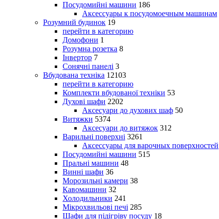
Посудомийні машини
186
Аксессуары к посудомоечным машинам
Розумний будинок
19
перейти в категорию
Домофони
1
Розумна розетка
8
Інвертор
7
Сонячні панелі
3
Вбудована техніка
12103
перейти в категорию
Комплекти вбудованої техніки
53
Духові шафи
2202
Аксесуари до духових шаф
50
Витяжки
5374
Аксесуари до витяжок
312
Варильні поверхні
3261
Аксессуары для варочных поверхностей
Посудомийні машини
515
Пральні машини
48
Винні шафи
36
Морозильні камери
38
Кавомашини
32
Холодильники
241
Мікрохвильові печі
285
Шафи для підігріву посуду
18