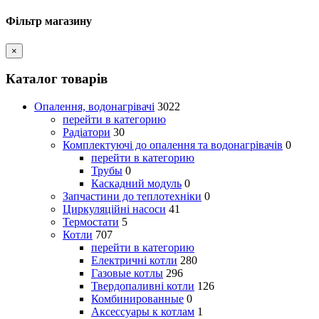
Фільтр магазину
×
Каталог товарів
Опалення, водонагрівачі
3022
перейти в категорию
Радіатори
30
Комплектуючі до опалення та водонагрівачів
0
перейти в категорию
Трубы
0
Каскадний модуль
0
Запчастини до теплотехніки
0
Циркуляційні насоси
41
Термостати
5
Котли
707
перейти в категорию
Електричні котли
280
Газовые котлы
296
Твердопаливні котли
126
Комбинированные
0
Аксессуары к котлам
1