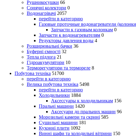
Рушникосушки
66
Сонячні колектори
0
Водонагрівачі
2057
перейти в категорию
Газовые проточные водонагреватели (колонки
Запчасти к газовым колонкам
0
Запчасти к водонагревателям
0
Редукторы давления воды
4
Розширювальні бачки
36
Буферні ємності
32
Тепла підлога
21
Гідроакумулятори
10
Терморегулятори та термореле
8
Побутова техніка
51700
перейти в категорию
Велика побутова техніка
5498
перейти в категорию
Холодильники
1884
Аксессуары к холодильникам
156
Пральні машини
1420
Аксесуари до пральних машин
96
Морозильні камери та скрині
585
Сушильні машини
181
Кухонні плити
1092
Винні шафи та холодильні вітрини
150