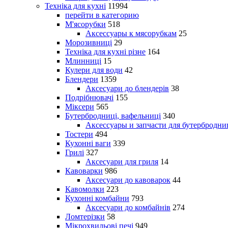
Техніка для кухні
11994
перейти в категорию
М'ясорубки
518
Аксессуары к мясорубкам
25
Морозивниці
29
Техніка для кухні різне
164
Млинниці
15
Кулери для води
42
Блендери
1359
Аксесуари до блендерів
38
Подрібнювачі
155
Міксери
565
Бутербродниці, вафельниці
340
Аксессуары и запчасти для бутербродни
Тостери
494
Кухонні ваги
339
Грилі
327
Аксесуари для гриля
14
Кавоварки
986
Аксесуари до кавоварок
44
Кавомолки
223
Кухонні комбайни
793
Аксесуари до комбайнів
274
Ломтерізки
58
Мікрохвильові печі
949