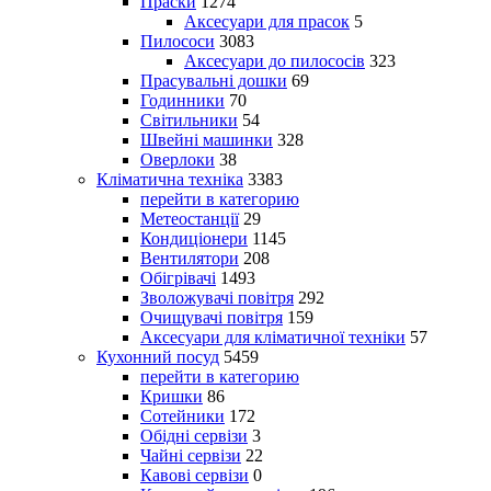
Праски
1274
Аксесуари для прасок
5
Пилососи
3083
Аксесуари до пилососів
323
Прасувальні дошки
69
Годинники
70
Світильники
54
Швейні машинки
328
Оверлоки
38
Кліматична техніка
3383
перейти в категорию
Метеостанції
29
Кондиціонери
1145
Вентилятори
208
Обігрівачі
1493
Зволожувачі повітря
292
Очищувачі повітря
159
Аксесуари для кліматичної техніки
57
Кухонний посуд
5459
перейти в категорию
Кришки
86
Сотейники
172
Обідні сервізи
3
Чайні сервізи
22
Кавові сервізи
0