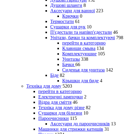
Душові шланги
8
Аксесуари для ванної
223
Крючки
0
Термостати
61
Сушарки для рук
10
П'єдестали та напівп'єдестали
46
Унітази, бачки та комплектуючі
798
перейти в категорию
Клавиши смыва
134
Комплектующие
105
Унитазы
338
Бачки
66
Сиденья для унитаза
142
Біде
82
Крышки для биде
4
Техніка для дому
5203
перейти в категорию
Електричні лампочки
2
Відра для сміття
46
Техніка для дому різне
82
Сушарки для білизни
10
Пароочисники
115
Аксесуари до пароочисників
13
Машинки для стрижки катишів
31