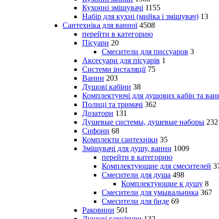
Кухонні змішувачі
1155
Набір для кухні (мийка і змішувач)
13
Сантехніка для ванної
4508
перейти в категорию
Пісуари
20
Смесители для писсуаров
3
Аксесуари для пісуарів
1
Системи інсталяції
75
Ванни
203
Душові кабіни
38
Комплектуючі для душових кабін та ван
Полиці та тримачі
362
Дозатори
131
Душевые системы, душевые наборы
232
Сифони
68
Комплекти сантехніки
35
Змішувачі для душу, ванни
1009
перейти в категорию
Комплектующие для смесителей
3
Смесители для душа
498
Комплектующие к душу
8
Смесители для умывальника
367
Смесители для биде
69
Раковини
501
Душові гарнітури
132