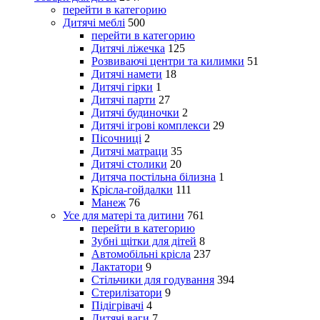
перейти в категорию
Дитячі меблі
500
перейти в категорию
Дитячі ліжечка
125
Розвиваючі центри та килимки
51
Дитячі намети
18
Дитячі гірки
1
Дитячі парти
27
Дитячі будиночки
2
Дитячі ігрові комплекси
29
Пісочниці
2
Дитячі матраци
35
Дитячі столики
20
Дитяча постільна білизна
1
Крісла-гойдалки
111
Манеж
76
Усе для матері та дитини
761
перейти в категорию
Зубні щітки для дітей
8
Автомобільні крісла
237
Лактатори
9
Стільчики для годування
394
Стерилізатори
9
Підігрівачі
4
Дитячі ваги
7