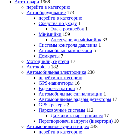
Автотовари
1968
перейти в категорию
Автооборудование
173
перейти в категорию
Средства по уходу
1
Электроскребок
1
Мінімийки
159
Аксесуари до мінімийок
33
Системы контроля давления
1
Автомобільні компресори
5
Домкраты
7
Мотоцикли, скутери
17
Автокрісла
182
Автомобильная электроника
230
перейти в категорию
GPS-навигаторы
16
Відеореєстратори
72
Автомобильные сигнализации
1
Автомобильные радары-детекторы
17
GPS трекеры
2
Парковочные системы
112
Датчики к парктроникам
17
Перетворювачі напруги (інвертори)
10
Автомобильное аудио и видео
438
перейти в категорию