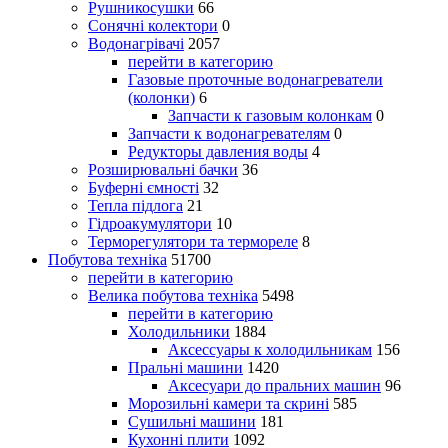
Рушникосушки
66
Сонячні колектори
0
Водонагрівачі
2057
перейти в категорию
Газовые проточные водонагреватели
(колонки)
6
Запчасти к газовым колонкам
0
Запчасти к водонагревателям
0
Редукторы давления воды
4
Розширювальні бачки
36
Буферні ємності
32
Тепла підлога
21
Гідроакумулятори
10
Терморегулятори та термореле
8
Побутова техніка
51700
перейти в категорию
Велика побутова техніка
5498
перейти в категорию
Холодильники
1884
Аксессуары к холодильникам
156
Пральні машини
1420
Аксесуари до пральних машин
96
Морозильні камери та скрині
585
Сушильні машини
181
Кухонні плити
1092