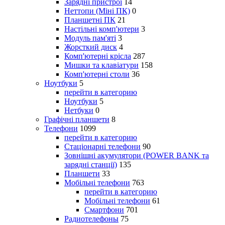
Зарядні пристрої
14
Неттопи (Міні ПК)
0
Планшетні ПК
21
Настільні комп'ютери
3
Модуль пам'яті
3
Жорсткий диск
4
Комп'ютерні крісла
287
Мишки та клавіатури
158
Комп'ютерні столи
36
Ноутбуки
5
перейти в категорию
Ноутбуки
5
Нетбуки
0
Графічні планшети
8
Телефони
1099
перейти в категорию
Стаціонарні телефони
90
Зовнішні акумулятори (POWER BANK та
зарядні станції)
135
Планшети
33
Мобільні телефони
763
перейти в категорию
Мобільні телефони
61
Смартфони
701
Радиотелефоны
75