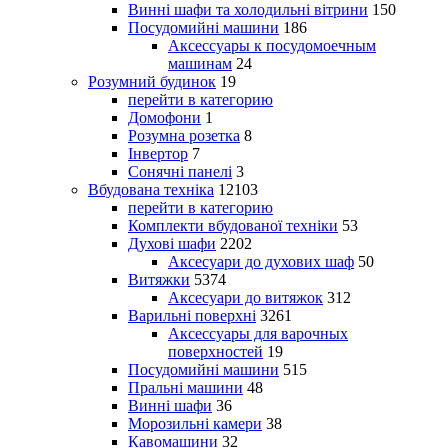
Винні шафи та холодильні вітрини
150
Посудомийні машини
186
Аксессуары к посудомоечным
машинам
24
Розумний будинок
19
перейти в категорию
Домофони
1
Розумна розетка
8
Інвертор
7
Сонячні панелі
3
Вбудована техніка
12103
перейти в категорию
Комплекти вбудованої техніки
53
Духові шафи
2202
Аксесуари до духових шаф
50
Витяжки
5374
Аксесуари до витяжок
312
Варильні поверхні
3261
Аксессуары для варочных
поверхностей
19
Посудомийні машини
515
Пральні машини
48
Винні шафи
36
Морозильні камери
38
Кавомашини
32