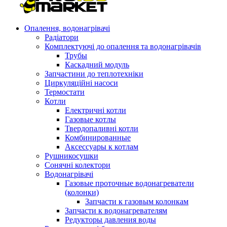
Опалення, водонагрівачі
Радіатори
Комплектуючі до опалення та водонагрівачів
Трубы
Каскадний модуль
Запчастини до теплотехніки
Циркуляційні насоси
Термостати
Котли
Електричні котли
Газовые котлы
Твердопаливні котли
Комбинированные
Аксессуары к котлам
Рушникосушки
Сонячні колектори
Водонагрівачі
Газовые проточные водонагреватели
(колонки)
Запчасти к газовым колонкам
Запчасти к водонагревателям
Редукторы давления воды