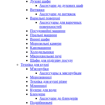
Духові шафи
Аксесуари до духових шаф
Витяжки
Аксесуари до витяжок
Варильні поверхні
Аксессуары для варочных
поверхностей
Посудомийні машини
Пральні машини
Винні шафи
Морозильні камери
Кавомашини
Холодильники
Мікрохвильові печі
Шафи для підігріву посуду
Техніка для кухні
М'ясорубки
Аксессуары к мясорубкам
Морозивниці
Техніка для кухні різне
Млинниці
Кулери для води
Блендери
Аксесуари до блендерів
Подрібнювачі