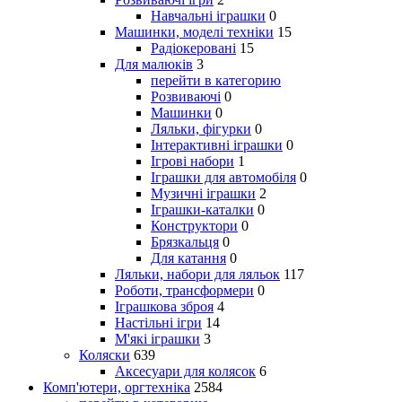
Навчальні іграшки
0
Машинки, моделі техніки
15
Радіокеровані
15
Для малюків
3
перейти в категорию
Розвиваючі
0
Машинки
0
Ляльки, фігурки
0
Інтерактивні іграшки
0
Ігрові набори
1
Іграшки для автомобіля
0
Музичні іграшки
2
Іграшки-каталки
0
Конструктори
0
Брязкальця
0
Для катання
0
Ляльки, набори для ляльок
117
Роботи, трансформери
0
Іграшкова зброя
4
Настільні ігри
14
М'які іграшки
3
Коляски
639
Аксесуари для колясок
6
Комп'ютери, оргтехніка
2584