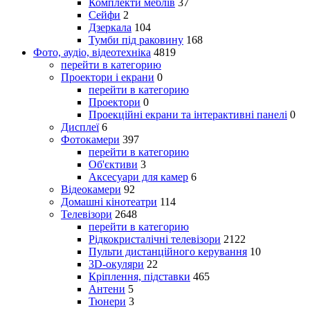
Комплекти меблів
37
Сейфи
2
Дзеркала
104
Тумби під раковину
168
Фото, аудіо, відеотехніка
4819
перейти в категорию
Проектори і екрани
0
перейти в категорию
Проектори
0
Проекційні екрани та інтерактивні панелі
0
Дисплеї
6
Фотокамери
397
перейти в категорию
Об'єктиви
3
Аксесуари для камер
6
Відеокамери
92
Домашні кінотеатри
114
Телевізори
2648
перейти в категорию
Рідкокристалічні телевізори
2122
Пульти дистанційного керування
10
3D-окуляри
22
Кріплення, підставки
465
Антени
5
Тюнери
3