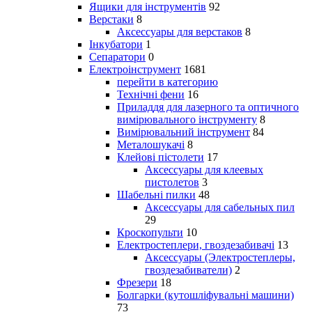
Ящики для інструментів
92
Верстаки
8
Аксессуары для верстаков
8
Інкубатори
1
Сепаратори
0
Електроінструмент
1681
перейти в категорию
Технічні фени
16
Приладдя для лазерного та оптичного
вимірювального інструменту
8
Вимірювальний інструмент
84
Металошукачі
8
Клейові пістолети
17
Аксессуары для клеевых
пистолетов
3
Шабельні пилки
48
Аксессуары для сабельных пил
29
Кроскопульти
10
Електростеплери, гвоздезабивачі
13
Аксессуары (Электростеплеры,
гвоздезабиватели)
2
Фрезери
18
Болгарки (кутошліфувальні машини)
73