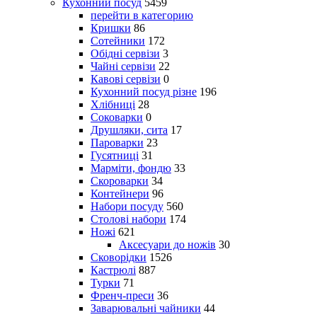
Кухонний посуд
5459
перейти в категорию
Кришки
86
Сотейники
172
Обідні сервізи
3
Чайні сервізи
22
Кавові сервізи
0
Кухонний посуд різне
196
Хлібниці
28
Соковарки
0
Друшляки, сита
17
Пароварки
23
Гусятниці
31
Марміти, фондю
33
Скороварки
34
Контейнери
96
Набори посуду
560
Столові набори
174
Ножі
621
Аксесуари до ножів
30
Сковорідки
1526
Кастрюлі
887
Турки
71
Френч-преси
36
Заварювальні чайники
44