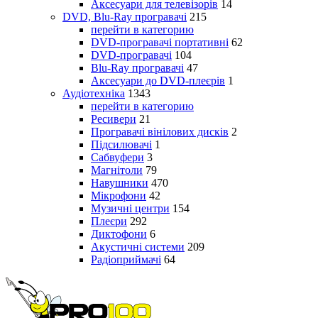
Аксесуари для телевізорів
14
DVD, Blu-Ray програвачі
215
перейти в категорию
DVD-програвачі портативні
62
DVD-програвачі
104
Blu-Ray програвачі
47
Аксесуари до DVD-плеєрів
1
Аудіотехніка
1343
перейти в категорию
Ресивери
21
Програвачі вінілових дисків
2
Підсилювачі
1
Сабвуфери
3
Магнітоли
79
Навушники
470
Мікрофони
42
Музичні центри
154
Плеєри
292
Диктофони
6
Акустичні системи
209
Радіоприймачі
64