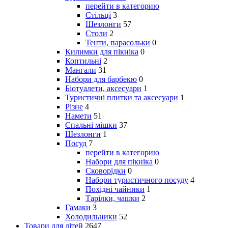
перейти в категорию
Стільці
3
Шезлонги
57
Столи
2
Тенти, парасольки
0
Килимки для пікніка
0
Коптильні
2
Мангали
31
Набори для барбекю
0
Біотуалети, аксесуари
1
Туристичні плитки та аксесуари
1
Різне
4
Намети
51
Спальні мішки
37
Шезлонги
1
Посуд
7
перейти в категорию
Набори для пікніка
0
Сковорідки
0
Набори туристичного посуду
4
Похідні чайники
1
Тарілки, чашки
2
Гамаки
3
Холодильники
52
Товари для дітей
2647