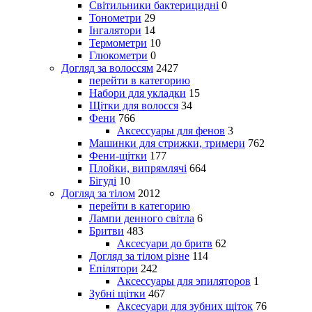
Світильники бактерицидні
0
Тонометри
29
Інгалятори
14
Термометри
10
Глюкометри
0
Догляд за волоссям
2427
перейти в категорию
Набори для укладки
15
Щітки для волосся
34
Фени
766
Аксессуары для фенов
3
Машинки для стрижки, тримери
762
Фени-щітки
177
Плойки, випрямлячі
664
Бігуді
10
Догляд за тілом
2012
перейти в категорию
Лампи денного світла
6
Бритви
483
Аксесуари до бритв
62
Догляд за тілом різне
114
Епілятори
242
Аксессуары для эпиляторов
1
Зубні щітки
467
Аксесуари для зубних щіток
76