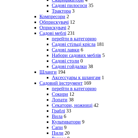
Садові пилососи
35
Трактора
3
Компресори
2
Обприскувачі
12
Оприскувачі
2
Садові меблі
231
перейти в категорию
Садові стільці крісла
181
Садові лавки
6
Набори садових меблів
5
Садові столи
0
Садові гойдалки
38
Шланги
194
Аксессуары к шлангам
1
Садовий інструмент
169
перейти в категорию
Сокири
12
Лопати
38
Секатори, ножниці
42
Граблі
33
Вила
6
Культиватори
9
Сапи
9
Пили
20