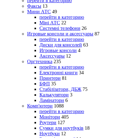
перейти в категорию
Факсы
13
Мини АТС
49
перейти в категорию
Міні АТС
22
Системні телефони
26
Игровые консоли и аксессуары
87
перейти в категорию
Диски для консолей
63
Игровые консоли
4
Аксессуары
12
Оргтехника
235
перейти в категорию
Електронні книги
34
Принтери
81
БФП
35
Стабілізатори, ДБЖ
75
Калькулятори
3
Ламінатори
6
Комп'ютери
1088
перейти в категорию
Монітори
405
Роутери
127
Сумки для ноутбуків
18
Ноутбуки
12