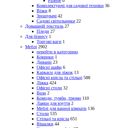
Разное
0
Комплектуючі для садової техніки
36
Візки
8
Зрошувачі
42
Садові світильники
22
Домашній текстиль
27
Пледи
27
Для бізнесу
1
Торгові ваги
1
Меблі
2902
перейти в категорию
Коврики
1
Дивани
23
Офісні шафи
6
Каркаси для ліжок
13
Офісні крісла та стільці
588
Ліжка
424
Офісні столи
32
Вази
2
Комоди, тумби, трюмо
110
Лавки для взуття
2
Меблі для ванної кімнати
136
Столи
535
Стільці та крісла
651
Вішалки
44