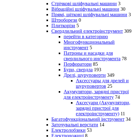
Стрічкові шліфувальні машини
3
Вібраційні шліфувальні машини
30
Прямі, щіткові шліфувальні машини
3
Штроборези
0
Плиткорізи
5
Свердлильний електроінструмент
309
перейти в категорию
Многофункциональный
инструмент
5
Патроны и насадки для
сверлильного инструмента
78
Перфоратори
85
Бури, свердла
193
Дрелі, шуруповерти
349
Аксессуары для дрелей и
шуруповертов
25
Акумулятори, зарядні пристрої
для електроінструменту
74
Аксесуари (Акумулятори,
зарядні пристрої для
електроінструменту)
11
Багатофункціональний інструмент
34
Заточувальні верстати
14
Електролобзики
53
Електроножиці
8