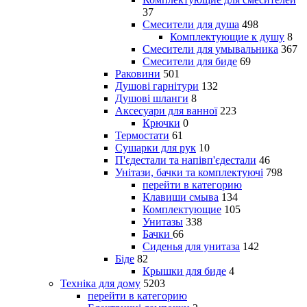
37
Смесители для душа
498
Комплектующие к душу
8
Смесители для умывальника
367
Смесители для биде
69
Раковини
501
Душові гарнітури
132
Душові шланги
8
Аксесуари для ванної
223
Крючки
0
Термостати
61
Сушарки для рук
10
П'єдестали та напівп'єдестали
46
Унітази, бачки та комплектуючі
798
перейти в категорию
Клавиши смыва
134
Комплектующие
105
Унитазы
338
Бачки
66
Сиденья для унитаза
142
Біде
82
Крышки для биде
4
Техніка для дому
5203
перейти в категорию