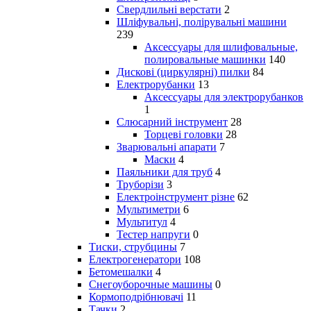
Свердлильні верстати
2
Шліфувальні, полірувальні машини
239
Аксессуары для шлифовальные,
полировальные машинки
140
Дискові (циркулярні) пилки
84
Електрорубанки
13
Аксессуары для электрорубанков
1
Слюсарний інструмент
28
Торцеві головки
28
Зварювальні апарати
7
Маски
4
Паяльники для труб
4
Труборізи
3
Електроінструмент різне
62
Мультиметри
6
Мультитул
4
Тестер напруги
0
Тиски, струбцины
7
Електрогенератори
108
Бетомешалки
4
Снегоуборочные машины
0
Кормоподрібнювачі
11
Тачки
2