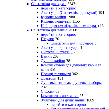
Сантехніка для кухні
3343
перейти в категорию
Аксесуари (Сантехніка для кухні)
194
Кухонні мийки
1980
Кухонні змішувачі
1155
Набір для кухні (мийка і змішувач)
13
Сантехніка для ванної
4508
перейти в категорию
Пісуари
20
Смесители для писсуаров
3
Аксесуари для пісуарів
1
Системи інсталяції
75
Ванни
203
Душові кабіни
38
Комплектуючі для душових кабін та
ванн
351
Полиці та тримачі
362
Дозатори
131
Душевые системы, душевые наборы
232
Сифони
68
Комплекти сантехніки
35
Змішувачі для душу, ванни
1009
перейти в категорию
Комплектующие для смесителей