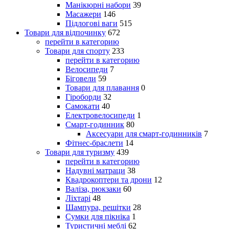
Манікюрні набори
39
Масажери
146
Підлогові ваги
515
Товари для відпочинку
672
перейти в категорию
Товари для спорту
233
перейти в категорию
Велосипеди
7
Біговели
59
Товари для плавання
0
Гіроборди
32
Самокати
40
Електровелосипеди
1
Смарт-годинник
80
Аксесуари для смарт-годинників
7
Фітнес-браслети
14
Товари для туризму
439
перейти в категорию
Надувні матраци
38
Квадрокоптери та дрони
12
Валіза, рюкзаки
60
Ліхтарі
48
Шампура, решітки
28
Сумки для пікніка
1
Туристичні меблі
62