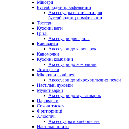
Міксери
Бутербродниці, вафельниці
Аксессуары и запчасти для
бутербродниц и вафельниц
Тостери
Кухонні ваги
Грилі
Аксесуари для гриля
Кавоварки
Аксесуари до кавоварок
Кавомолки
Кухонні комбайни
Аксесуари до комбайнів
Ломтерізки
Мікрохвильові печі
Аксесуари до мікрохвильових печей
Настільні духовки
Мультиварки
Аксесуари до мультиварок
Пароварки
Соковитискачі
Фритюрниці
Хлібопічі
Аксессуары к хлебопечам
Настільні плити