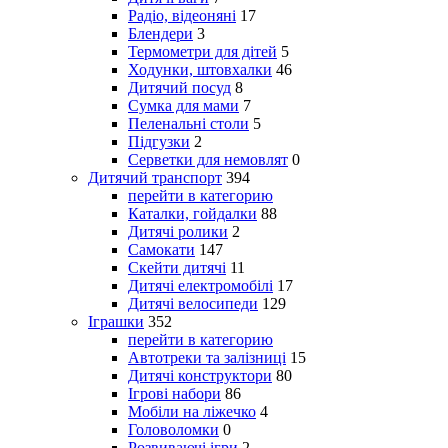
Радіо, відеоняні
17
Блендери
3
Термометри для дітей
5
Ходунки, штовхалки
46
Дитячий посуд
8
Сумка для мами
7
Пеленальні столи
5
Підгузки
2
Серветки для немовлят
0
Дитячий транспорт
394
перейти в категорию
Каталки, гойдалки
88
Дитячі ролики
2
Самокати
147
Скейти дитячі
11
Дитячі електромобілі
17
Дитячі велосипеди
129
Іграшки
352
перейти в категорию
Автотреки та залізниці
15
Дитячі конструктори
80
Ігрові набори
86
Мобіли на ліжечко
4
Головоломки
0
Розвиваючі ігри
2