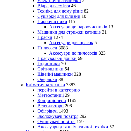
Електричні лампочки
2
Відра для сміття
46
Техніка для дому різне
82
Сушарки для білизни
10
Пароочисники
115
Аксесуари до пароочисників
13
Машинки для стрижки катишів
31
Праски
1274
Аксесуари для прасок
5
Пилососи
3083
Аксесуари до пилососів
323
Прасувальні дошки
69
Годинники
70
Світильники
54
Швейні машинки
328
Оверлоки
38
Кліматична техніка
3383
перейти в категорию
Метеостанції
29
Кондиціонери
1145
Вентилятори
208
Обігрівачі
1493
Зволожувачі повітря
292
Очищувачі повітря
159
Аксесуари для кліматичної техніки
57