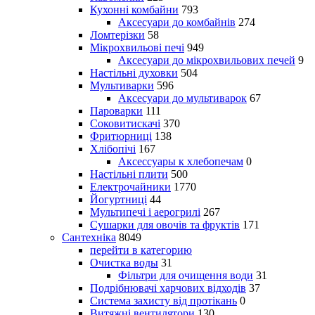
Кухонні комбайни
793
Аксесуари до комбайнів
274
Ломтерізки
58
Мікрохвильові печі
949
Аксесуари до мікрохвильових печей
9
Настільні духовки
504
Мультиварки
596
Аксесуари до мультиварок
67
Пароварки
111
Соковитискачі
370
Фритюрниці
138
Хлібопічі
167
Аксессуары к хлебопечам
0
Настільні плити
500
Електрочайники
1770
Йогуртниці
44
Мультипечі і аерогрилі
267
Сушарки для овочів та фруктів
171
Сантехніка
8049
перейти в категорию
Очистка воды
31
Фільтри для очищення води
31
Подрібнювачі харчових відходів
37
Система захисту від протікань
0
Витяжні вентилятори
130