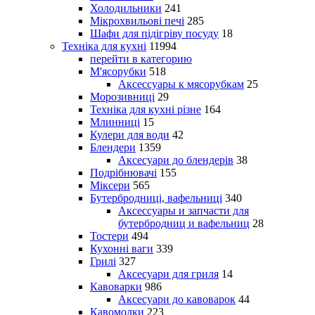
Холодильники
241
Мікрохвильові печі
285
Шафи для підігріву посуду
18
Техніка для кухні
11994
перейти в категорию
М'ясорубки
518
Аксессуары к мясорубкам
25
Морозивниці
29
Техніка для кухні різне
164
Млинниці
15
Кулери для води
42
Блендери
1359
Аксесуари до блендерів
38
Подрібнювачі
155
Міксери
565
Бутербродниці, вафельниці
340
Аксессуары и запчасти для
бутербродниц и вафельниц
28
Тостери
494
Кухонні ваги
339
Грилі
327
Аксесуари для гриля
14
Кавоварки
986
Аксесуари до кавоварок
44
Кавомолки
223