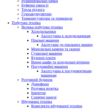
Розширювальні бачки
Буферні ємності
Тепла підлога
Гідроакумулятори
Терморегулятори та термореле
Побутова техніка
Велика побутова техніка
Холодильники
Аксессуары к холодильникам
Пральні машини
Аксесуари до пральних машин
Морозильні камери та скрині
Сушильні машини
Кухонні плити
Винні шафи та холодильні вітрини
Посудомийні машини
Аксессуары к посудомоечным
машинам
Розумний будинок
Домофони
Розумна розетка
Інвертор
Сонячні панелі
Вбудована техніка
Комплекти вбудованої техніки