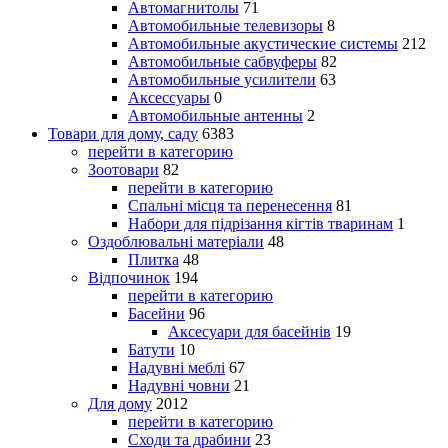
Автомагнитолы
71
Автомобильные телевизоры
8
Автомобильные акустические системы
212
Автомобильные сабвуферы
82
Автомобильные усилители
63
Аксессуары
0
Автомобильные антенны
2
Товари для дому, саду
6383
перейти в категорию
Зоотовари
82
перейти в категорию
Спальні місця та перенесення
81
Набори для підрізання кігтів тваринам
1
Оздоблювальні матеріали
48
Плитка
48
Відпочинок
194
перейти в категорию
Басейни
96
Аксесуари для басейнів
19
Батути
10
Надувні меблі
67
Надувні човни
21
Для дому
2012
перейти в категорию
Сходи та драбини
23