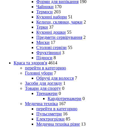
Форми для випікання
190
Чайники
170
Термоси
203
Кухонні набори
51
Келихи, склянки, чарки
2
Терки
37
Кухонні дошки
55
Предмети сервірування
2
Миски
17
Столові сервізи
55
Фруктівниці
3
Підноси
8
Краса та здоров'я
4614
перейти в категорию
Головні убори
7
Обручі для волосся
7
Засоби для догляду
1
Товари для спорту
0
Тренажери
0
Кардіотренажери
0
Медична техніка
167
перейти в категорию
Пульсометри
16
Електрогрілки
85
Медична техніка різне
13