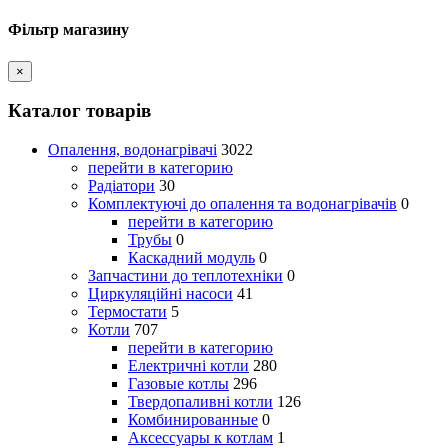
Фільтр магазину
×
Каталог товарів
Опалення, водонагрівачі
3022
перейти в категорию
Радіатори
30
Комплектуючі до опалення та водонагрівачів
0
перейти в категорию
Трубы
0
Каскадний модуль
0
Запчастини до теплотехніки
0
Циркуляційні насоси
41
Термостати
5
Котли
707
перейти в категорию
Електричні котли
280
Газовые котлы
296
Твердопаливні котли
126
Комбинированные
0
Аксессуары к котлам
1