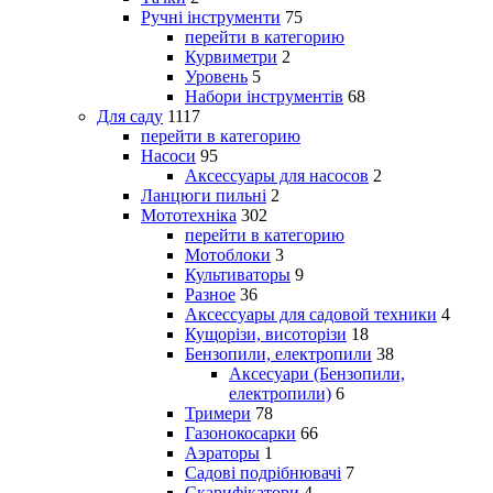
Ручні інструменти
75
перейти в категорию
Курвиметри
2
Уровень
5
Набори інструментів
68
Для саду
1117
перейти в категорию
Насоси
95
Аксессуары для насосов
2
Ланцюги пильні
2
Мототехніка
302
перейти в категорию
Мотоблоки
3
Культиваторы
9
Разное
36
Аксессуары для садовой техники
4
Кущорізи, висоторізи
18
Бензопили, електропили
38
Аксесуари (Бензопили,
електропили)
6
Тримери
78
Газонокосарки
66
Аэраторы
1
Садові подрібнювачі
7
Скарифікатори
4