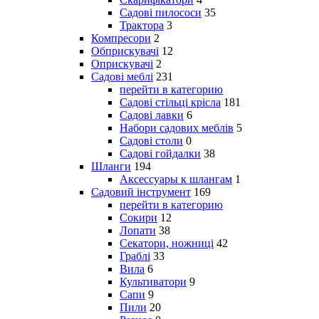
Садові пилососи
35
Трактора
3
Компресори
2
Обприскувачі
12
Оприскувачі
2
Садові меблі
231
перейти в категорию
Садові стільці крісла
181
Садові лавки
6
Набори садових меблів
5
Садові столи
0
Садові гойдалки
38
Шланги
194
Аксессуары к шлангам
1
Садовий інструмент
169
перейти в категорию
Сокири
12
Лопати
38
Секатори, ножниці
42
Граблі
33
Вила
6
Культиватори
9
Сапи
9
Пили
20