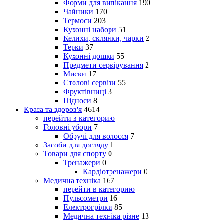
Форми для випікання
190
Чайники
170
Термоси
203
Кухонні набори
51
Келихи, склянки, чарки
2
Терки
37
Кухонні дошки
55
Предмети сервірування
2
Миски
17
Столові сервізи
55
Фруктівниці
3
Підноси
8
Краса та здоров'я
4614
перейти в категорию
Головні убори
7
Обручі для волосся
7
Засоби для догляду
1
Товари для спорту
0
Тренажери
0
Кардіотренажери
0
Медична техніка
167
перейти в категорию
Пульсометри
16
Електрогрілки
85
Медична техніка різне
13