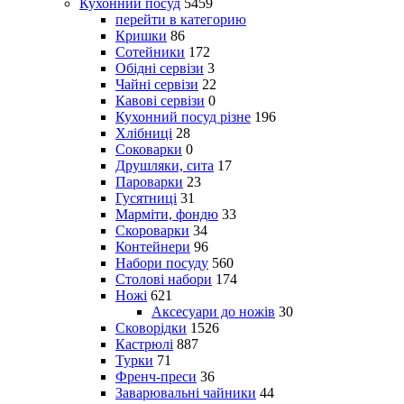
Кухонний посуд
5459
перейти в категорию
Кришки
86
Сотейники
172
Обідні сервізи
3
Чайні сервізи
22
Кавові сервізи
0
Кухонний посуд різне
196
Хлібниці
28
Соковарки
0
Друшляки, сита
17
Пароварки
23
Гусятниці
31
Марміти, фондю
33
Скороварки
34
Контейнери
96
Набори посуду
560
Столові набори
174
Ножі
621
Аксесуари до ножів
30
Сковорідки
1526
Кастрюлі
887
Турки
71
Френч-преси
36
Заварювальні чайники
44