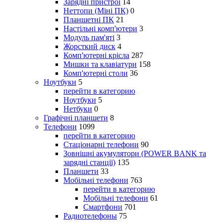
Зарядні пристрої
14
Неттопи (Міні ПК)
0
Планшетні ПК
21
Настільні комп'ютери
3
Модуль пам'яті
3
Жорсткий диск
4
Комп'ютерні крісла
287
Мишки та клавіатури
158
Комп'ютерні столи
36
Ноутбуки
5
перейти в категорию
Ноутбуки
5
Нетбуки
0
Графічні планшети
8
Телефони
1099
перейти в категорию
Стаціонарні телефони
90
Зовнішні акумулятори (POWER BANK та
зарядні станції)
135
Планшети
33
Мобільні телефони
763
перейти в категорию
Мобільні телефони
61
Смартфони
701
Радиотелефоны
75