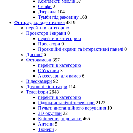
Комплекти меблів
37
Сейфи
2
Дзеркала
104
Тумби під раковину
168
Фото, аудіо, відеотехніка
4819
перейти в категорию
Проектори і екрани
0
перейти в категорию
Проектори
0
Проекційні екрани та інтерактивні панелі
0
Дисплеї
6
Фотокамери
397
перейти в категорию
Об'єктиви
3
Аксесуари для камер
6
Відеокамери
92
Домашні кінотеатри
114
Телевізори
2648
перейти в категорию
Рідкокристалічні телевізори
2122
Пульти дистанційного керування
10
3D-окуляри
22
Кріплення, підставки
465
Антени
5
Тюнери
3