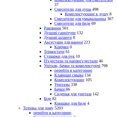
37
Смесители для душа
498
Комплектующие к душу
8
Смесители для умывальника
367
Смесители для биде
69
Раковини
501
Душові гарнітури
132
Душові шланги
8
Аксесуари для ванної
223
Крючки
0
Термостати
61
Сушарки для рук
10
П'єдестали та напівп'єдестали
46
Унітази, бачки та комплектуючі
798
перейти в категорию
Клавиши смыва
134
Комплектующие
105
Унитазы
338
Бачки
66
Сиденья для унитаза
142
Біде
82
Крышки для биде
4
Техніка для дому
5203
перейти в категорию