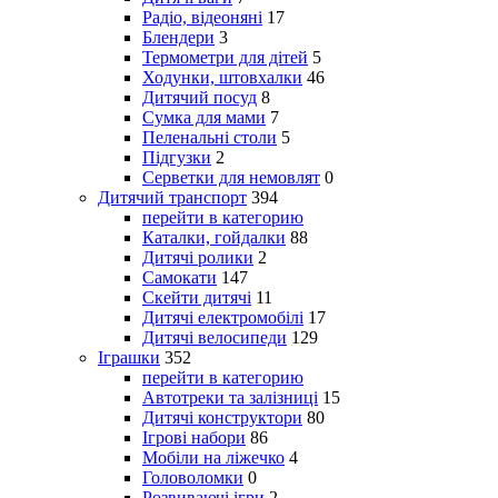
Радіо, відеоняні
17
Блендери
3
Термометри для дітей
5
Ходунки, штовхалки
46
Дитячий посуд
8
Сумка для мами
7
Пеленальні столи
5
Підгузки
2
Серветки для немовлят
0
Дитячий транспорт
394
перейти в категорию
Каталки, гойдалки
88
Дитячі ролики
2
Самокати
147
Скейти дитячі
11
Дитячі електромобілі
17
Дитячі велосипеди
129
Іграшки
352
перейти в категорию
Автотреки та залізниці
15
Дитячі конструктори
80
Ігрові набори
86
Мобіли на ліжечко
4
Головоломки
0
Розвиваючі ігри
2