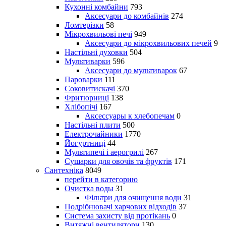
Кухонні комбайни
793
Аксесуари до комбайнів
274
Ломтерізки
58
Мікрохвильові печі
949
Аксесуари до мікрохвильових печей
9
Настільні духовки
504
Мультиварки
596
Аксесуари до мультиварок
67
Пароварки
111
Соковитискачі
370
Фритюрниці
138
Хлібопічі
167
Аксессуары к хлебопечам
0
Настільні плити
500
Електрочайники
1770
Йогуртниці
44
Мультипечі і аерогрилі
267
Сушарки для овочів та фруктів
171
Сантехніка
8049
перейти в категорию
Очистка воды
31
Фільтри для очищення води
31
Подрібнювачі харчових відходів
37
Система захисту від протікань
0
Витяжні вентилятори
130