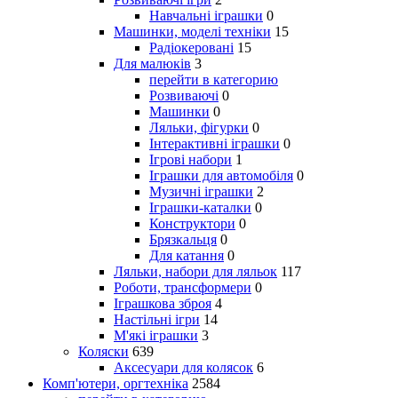
Навчальні іграшки
0
Машинки, моделі техніки
15
Радіокеровані
15
Для малюків
3
перейти в категорию
Розвиваючі
0
Машинки
0
Ляльки, фігурки
0
Інтерактивні іграшки
0
Ігрові набори
1
Іграшки для автомобіля
0
Музичні іграшки
2
Іграшки-каталки
0
Конструктори
0
Брязкальця
0
Для катання
0
Ляльки, набори для ляльок
117
Роботи, трансформери
0
Іграшкова зброя
4
Настільні ігри
14
М'які іграшки
3
Коляски
639
Аксесуари для колясок
6
Комп'ютери, оргтехніка
2584