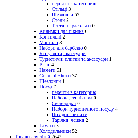
перейти в категорию
Стільці
3
Шезлонги
57
Столи
2
Тенти, парасольки
0
Килимки для пікніка
0
Коптильні
2
Мангали
31
Набори для барбекю
0
Біотуалети, аксесуари
1
Туристичні плитки та аксесуари
1
Різне
4
Намети
51
Спальні мішки
37
Шезлонги
1
Посуд
7
перейти в категорию
Набори для пікніка
0
Сковорідки
0
Набори туристичного посуду
4
Похідні чайники
1
Тарілки, чашки
2
Гамаки
3
Холодильники
52
Товари для дітей
2647