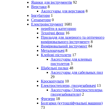
Ящики для інструментів
92
Верстаки
8
Аксессуары для верстаков
8
Інкубатори
1
Сепаратори
0
Електроінструмент
1681
перейти в категорию
Технічні фени
16
Приладдя для лазерного та оптичного
вимірювального інструменту
8
Вимірювальний інструмент
84
Металошукачі
8
Клейові пістолети
17
Аксессуары для клеевых
пистолетов
3
Шабельні пилки
48
Аксессуары для сабельных пил
29
Кроскопульти
10
Електростеплери, гвоздезабивачі
13
Аксессуары (Электростеплеры,
гвоздезабиватели)
2
Фрезери
18
Болгарки (кутошліфувальні машини)
73