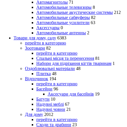
Автомагнитолы
71
Автомобильные телевизоры
8
Автомобильные акустические системы
212
Автомобильные сабвуферы
82
Автомобильные усилители
63
Аксессуары
0
Автомобильные антенны
2
Товари для дому, саду
6383
перейти в категорию
Зоотовари
82
перейти в категорию
Спальні місця та перенесення
81
Набори для підрізання кігтів тваринам
1
Оздоблювальні матеріали
48
Плитка
48
Відпочинок
194
перейти в категорию
Басейни
96
Аксесуари для басейнів
19
Батути
10
Надувні меблі
67
Надувні човни
21
Для дому
2012
перейти в категорию
Сходи та драбини
23