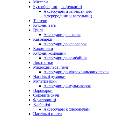
Міксери
Бутербродниці, вафельниці
Аксессуары и запчасти для
бутербродниц и вафельниц
Тостери
Кухонні ваги
Грилі
Аксесуари для гриля
Кавоварки
Аксесуари до кавоварок
Кавомолки
Кухонні комбайни
Аксесуари до комбайнів
Ломтерізки
Мікрохвильові печі
Аксесуари до мікрохвильових печей
Настільні духовки
Мультиварки
Аксесуари до мультиварок
Пароварки
Соковитискачі
Фритюрниці
Хлібопічі
Аксессуары к хлебопечам
Настільні плити