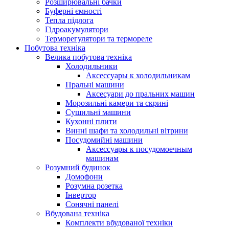
Розширювальні бачки
Буферні ємності
Тепла підлога
Гідроакумулятори
Терморегулятори та термореле
Побутова техніка
Велика побутова техніка
Холодильники
Аксессуары к холодильникам
Пральні машини
Аксесуари до пральних машин
Морозильні камери та скрині
Сушильні машини
Кухонні плити
Винні шафи та холодильні вітрини
Посудомийні машини
Аксессуары к посудомоечным
машинам
Розумний будинок
Домофони
Розумна розетка
Інвертор
Сонячні панелі
Вбудована техніка
Комплекти вбудованої техніки