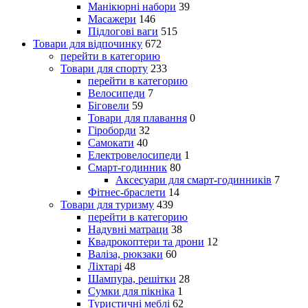
Манікюрні набори
39
Масажери
146
Підлогові ваги
515
Товари для відпочинку
672
перейти в категорию
Товари для спорту
233
перейти в категорию
Велосипеди
7
Біговели
59
Товари для плавання
0
Гіроборди
32
Самокати
40
Електровелосипеди
1
Смарт-годинник
80
Аксесуари для смарт-годинників
7
Фітнес-браслети
14
Товари для туризму
439
перейти в категорию
Надувні матраци
38
Квадрокоптери та дрони
12
Валіза, рюкзаки
60
Ліхтарі
48
Шампура, решітки
28
Сумки для пікніка
1
Туристичні меблі
62