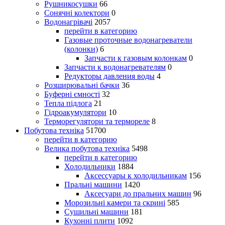
Рушникосушки
66
Сонячні колектори
0
Водонагрівачі
2057
перейти в категорию
Газовые проточные водонагреватели
(колонки)
6
Запчасти к газовым колонкам
0
Запчасти к водонагревателям
0
Редукторы давления воды
4
Розширювальні бачки
36
Буферні ємності
32
Тепла підлога
21
Гідроакумулятори
10
Терморегулятори та термореле
8
Побутова техніка
51700
перейти в категорию
Велика побутова техніка
5498
перейти в категорию
Холодильники
1884
Аксессуары к холодильникам
156
Пральні машини
1420
Аксесуари до пральних машин
96
Морозильні камери та скрині
585
Сушильні машини
181
Кухонні плити
1092