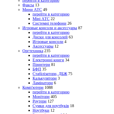
перейти в категорию
Факсы
13
Мини АТС
49
перейти в категорию
Міні АТС
22
Системні телефони
26
Игровые консоли и аксессуары
87
перейти в категорию
Диски для консолей
63
Игровые консоли
4
Аксессуары
12
Оргтехника
235
перейти в категорию
Електронні книги
34
Принтери
81
БФП
35
Стабілізатори, ДБЖ
75
Калькулятори
3
Ламінатори
6
Комп'ютери
1088
перейти в категорию
Монітори
405
Роутери
127
Сумки для ноутбуків
18
Ноутбуки
12