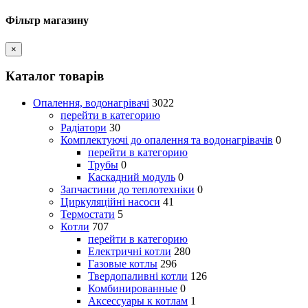
Фільтр магазину
×
Каталог товарів
Опалення, водонагрівачі
3022
перейти в категорию
Радіатори
30
Комплектуючі до опалення та водонагрівачів
0
перейти в категорию
Трубы
0
Каскадний модуль
0
Запчастини до теплотехніки
0
Циркуляційні насоси
41
Термостати
5
Котли
707
перейти в категорию
Електричні котли
280
Газовые котлы
296
Твердопаливні котли
126
Комбинированные
0
Аксессуары к котлам
1