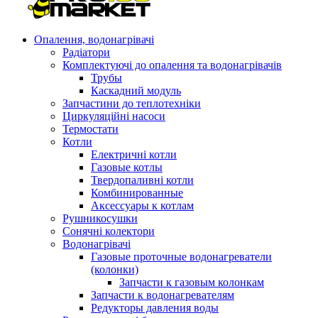
Опалення, водонагрівачі
Радіатори
Комплектуючі до опалення та водонагрівачів
Трубы
Каскадний модуль
Запчастини до теплотехніки
Циркуляційні насоси
Термостати
Котли
Електричні котли
Газовые котлы
Твердопаливні котли
Комбинированные
Аксессуары к котлам
Рушникосушки
Сонячні колектори
Водонагрівачі
Газовые проточные водонагреватели
(колонки)
Запчасти к газовым колонкам
Запчасти к водонагревателям
Редукторы давления воды