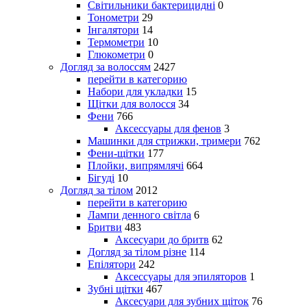
Світильники бактерицидні
0
Тонометри
29
Інгалятори
14
Термометри
10
Глюкометри
0
Догляд за волоссям
2427
перейти в категорию
Набори для укладки
15
Щітки для волосся
34
Фени
766
Аксессуары для фенов
3
Машинки для стрижки, тримери
762
Фени-щітки
177
Плойки, випрямлячі
664
Бігуді
10
Догляд за тілом
2012
перейти в категорию
Лампи денного світла
6
Бритви
483
Аксесуари до бритв
62
Догляд за тілом різне
114
Епілятори
242
Аксессуары для эпиляторов
1
Зубні щітки
467
Аксесуари для зубних щіток
76