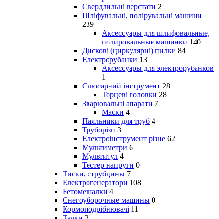
Свердлильні верстати
2
Шліфувальні, полірувальні машини
239
Аксессуары для шлифовальные,
полировальные машинки
140
Дискові (циркулярні) пилки
84
Електрорубанки
13
Аксессуары для электрорубанков
1
Слюсарний інструмент
28
Торцеві головки
28
Зварювальні апарати
7
Маски
4
Паяльники для труб
4
Труборізи
3
Електроінструмент різне
62
Мультиметри
6
Мультитул
4
Тестер напруги
0
Тиски, струбцины
7
Електрогенератори
108
Бетомешалки
4
Снегоуборочные машины
0
Кормоподрібнювачі
11
Тачки
2