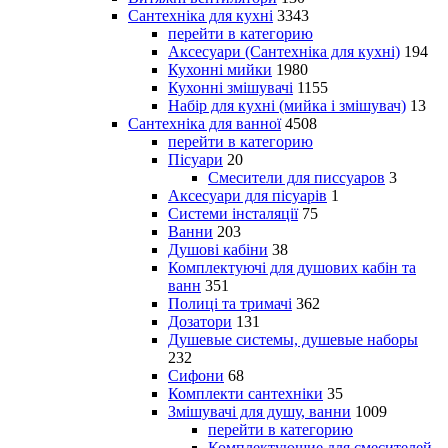
Сантехніка для кухні
3343
перейти в категорию
Аксесуари (Сантехніка для кухні)
194
Кухонні мийки
1980
Кухонні змішувачі
1155
Набір для кухні (мийка і змішувач)
13
Сантехніка для ванної
4508
перейти в категорию
Пісуари
20
Смесители для писсуаров
3
Аксесуари для пісуарів
1
Системи інсталяції
75
Ванни
203
Душові кабіни
38
Комплектуючі для душових кабін та
ванн
351
Полиці та тримачі
362
Дозатори
131
Душевые системы, душевые наборы
232
Сифони
68
Комплекти сантехніки
35
Змішувачі для душу, ванни
1009
перейти в категорию
Комплектующие для смесителей