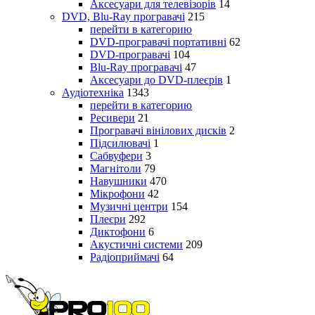
Аксесуари для телевізорів
14
DVD, Blu-Ray програвачі
215
перейти в категорию
DVD-програвачі портативні
62
DVD-програвачі
104
Blu-Ray програвачі
47
Аксесуари до DVD-плеєрів
1
Аудіотехніка
1343
перейти в категорию
Ресивери
21
Програвачі вінілових дисків
2
Підсилювачі
1
Сабвуфери
3
Магнітоли
79
Навушники
470
Мікрофони
42
Музичні центри
154
Плеєри
292
Диктофони
6
Акустичні системи
209
Радіоприймачі
64