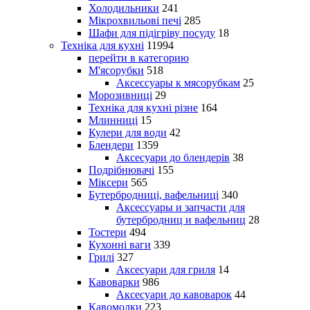
Холодильники
241
Мікрохвильові печі
285
Шафи для підігріву посуду
18
Техніка для кухні
11994
перейти в категорию
М'ясорубки
518
Аксессуары к мясорубкам
25
Морозивниці
29
Техніка для кухні різне
164
Млинниці
15
Кулери для води
42
Блендери
1359
Аксесуари до блендерів
38
Подрібнювачі
155
Міксери
565
Бутербродниці, вафельниці
340
Аксессуары и запчасти для
бутербродниц и вафельниц
28
Тостери
494
Кухонні ваги
339
Грилі
327
Аксесуари для гриля
14
Кавоварки
986
Аксесуари до кавоварок
44
Кавомолки
223