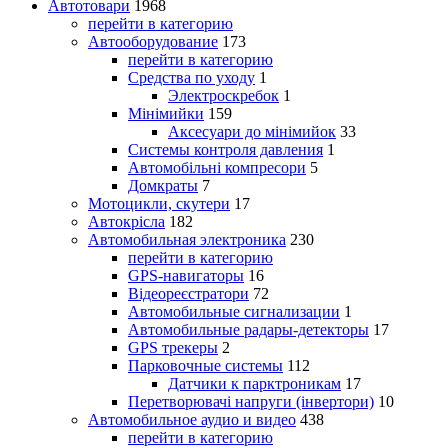
Автотовари
1968
перейти в категорию
Автооборудование
173
перейти в категорию
Средства по уходу
1
Электроскребок
1
Мінімийки
159
Аксесуари до мінімийок
33
Системы контроля давления
1
Автомобільні компресори
5
Домкраты
7
Мотоцикли, скутери
17
Автокрісла
182
Автомобильная электроника
230
перейти в категорию
GPS-навигаторы
16
Відеореєстратори
72
Автомобильные сигнализации
1
Автомобильные радары-детекторы
17
GPS трекеры
2
Парковочные системы
112
Датчики к парктроникам
17
Перетворювачі напруги (інвертори)
10
Автомобильное аудио и видео
438
перейти в категорию