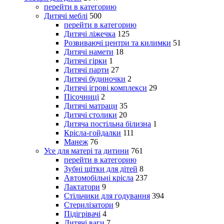
перейти в категорию
Дитячі меблі
500
перейти в категорию
Дитячі ліжечка
125
Розвиваючі центри та килимки
51
Дитячі намети
18
Дитячі гірки
1
Дитячі парти
27
Дитячі будиночки
2
Дитячі ігрові комплекси
29
Пісочниці
2
Дитячі матраци
35
Дитячі столики
20
Дитяча постільна білизна
1
Крісла-гойдалки
111
Манеж
76
Усе для матері та дитини
761
перейти в категорию
Зубні щітки для дітей
8
Автомобільні крісла
237
Лактатори
9
Стільчики для годування
394
Стерилізатори
9
Підігрівачі
4
Дитячі ваги
7