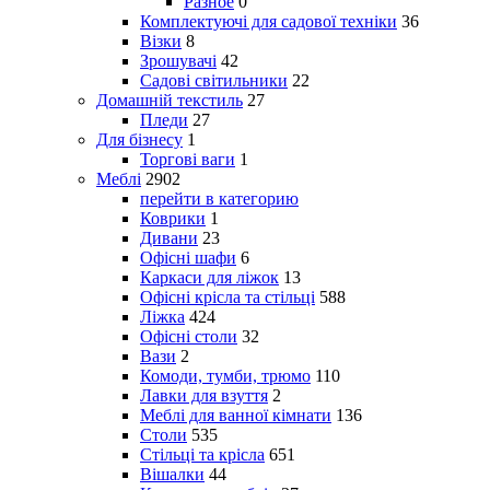
Разное
0
Комплектуючі для садової техніки
36
Візки
8
Зрошувачі
42
Садові світильники
22
Домашній текстиль
27
Пледи
27
Для бізнесу
1
Торгові ваги
1
Меблі
2902
перейти в категорию
Коврики
1
Дивани
23
Офісні шафи
6
Каркаси для ліжок
13
Офісні крісла та стільці
588
Ліжка
424
Офісні столи
32
Вази
2
Комоди, тумби, трюмо
110
Лавки для взуття
2
Меблі для ванної кімнати
136
Столи
535
Стільці та крісла
651
Вішалки
44