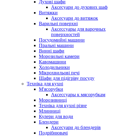
Духові шафи
Аксесуари до духових шаф
Витяжки
Аксесуари до витяжок
Варильні поверхні
Аксессуары для варочных
поверхностей
Посудомийні машини
Пральні машини
Винні шафи
Морозильні камери
Кавомашини
Холодильники
Мікрохвильові печі
Шафи для підігріву посуду
Техніка для кухні
М'ясорубки
Аксессуары к мясорубкам
Морозивниці
Техніка для кухні різне
Млинниці
Кулери для води
Блендери
Аксесуари до блендерів
Подрібнювачі