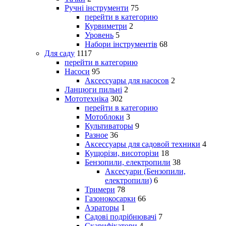
Ручні інструменти
75
перейти в категорию
Курвиметри
2
Уровень
5
Набори інструментів
68
Для саду
1117
перейти в категорию
Насоси
95
Аксессуары для насосов
2
Ланцюги пильні
2
Мототехніка
302
перейти в категорию
Мотоблоки
3
Культиваторы
9
Разное
36
Аксессуары для садовой техники
4
Кущорізи, висоторізи
18
Бензопили, електропили
38
Аксесуари (Бензопили,
електропили)
6
Тримери
78
Газонокосарки
66
Аэраторы
1
Садові подрібнювачі
7
Скарифікатори
4