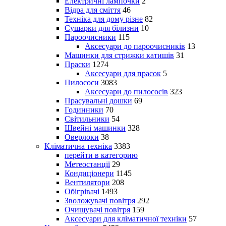
Електричні лампочки
2
Відра для сміття
46
Техніка для дому різне
82
Сушарки для білизни
10
Пароочисники
115
Аксесуари до пароочисників
13
Машинки для стрижки катишів
31
Праски
1274
Аксесуари для прасок
5
Пилососи
3083
Аксесуари до пилососів
323
Прасувальні дошки
69
Годинники
70
Світильники
54
Швейні машинки
328
Оверлоки
38
Кліматична техніка
3383
перейти в категорию
Метеостанції
29
Кондиціонери
1145
Вентилятори
208
Обігрівачі
1493
Зволожувачі повітря
292
Очищувачі повітря
159
Аксесуари для кліматичної техніки
57