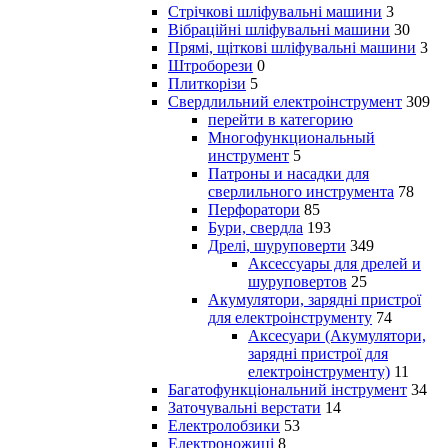
Стрічкові шліфувальні машини
3
Вібраційні шліфувальні машини
30
Прямі, щіткові шліфувальні машини
3
Штроборези
0
Плиткорізи
5
Свердлильний електроінструмент
309
перейти в категорию
Многофункциональный
инструмент
5
Патроны и насадки для
сверлильного инструмента
78
Перфоратори
85
Бури, свердла
193
Дрелі, шуруповерти
349
Аксессуары для дрелей и
шуруповертов
25
Акумулятори, зарядні пристрої
для електроінструменту
74
Аксесуари (Акумулятори,
зарядні пристрої для
електроінструменту)
11
Багатофункціональний інструмент
34
Заточувальні верстати
14
Електролобзики
53
Електроножиці
8