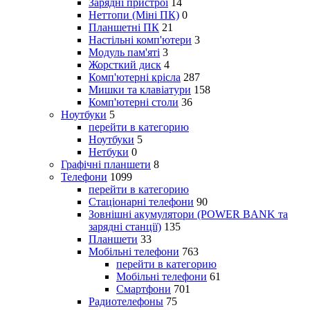
Зарядні пристрої
14
Неттопи (Міні ПК)
0
Планшетні ПК
21
Настільні комп'ютери
3
Модуль пам'яті
3
Жорсткий диск
4
Комп'ютерні крісла
287
Мишки та клавіатури
158
Комп'ютерні столи
36
Ноутбуки
5
перейти в категорию
Ноутбуки
5
Нетбуки
0
Графічні планшети
8
Телефони
1099
перейти в категорию
Стаціонарні телефони
90
Зовнішні акумулятори (POWER BANK та
зарядні станції)
135
Планшети
33
Мобільні телефони
763
перейти в категорию
Мобільні телефони
61
Смартфони
701
Радиотелефоны
75