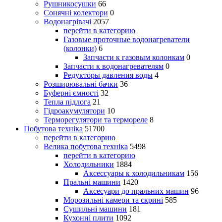
Рушникосушки
66
Сонячні колектори
0
Водонагрівачі
2057
перейти в категорию
Газовые проточные водонагреватели
(колонки)
6
Запчасти к газовым колонкам
0
Запчасти к водонагревателям
0
Редукторы давления воды
4
Розширювальні бачки
36
Буферні ємності
32
Тепла підлога
21
Гідроакумулятори
10
Терморегулятори та термореле
8
Побутова техніка
51700
перейти в категорию
Велика побутова техніка
5498
перейти в категорию
Холодильники
1884
Аксессуары к холодильникам
156
Пральні машини
1420
Аксесуари до пральних машин
96
Морозильні камери та скрині
585
Сушильні машини
181
Кухонні плити
1092