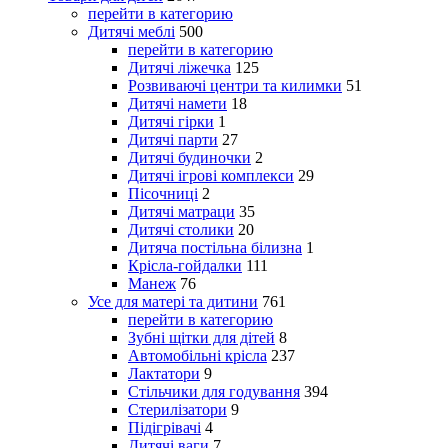
перейти в категорию
Дитячі меблі
500
перейти в категорию
Дитячі ліжечка
125
Розвиваючі центри та килимки
51
Дитячі намети
18
Дитячі гірки
1
Дитячі парти
27
Дитячі будиночки
2
Дитячі ігрові комплекси
29
Пісочниці
2
Дитячі матраци
35
Дитячі столики
20
Дитяча постільна білизна
1
Крісла-гойдалки
111
Манеж
76
Усе для матері та дитини
761
перейти в категорию
Зубні щітки для дітей
8
Автомобільні крісла
237
Лактатори
9
Стільчики для годування
394
Стерилізатори
9
Підігрівачі
4
Дитячі ваги
7