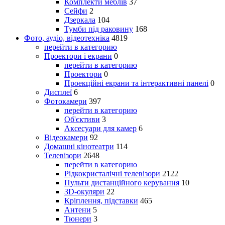
Комплекти меблів
37
Сейфи
2
Дзеркала
104
Тумби під раковину
168
Фото, аудіо, відеотехніка
4819
перейти в категорию
Проектори і екрани
0
перейти в категорию
Проектори
0
Проекційні екрани та інтерактивні панелі
0
Дисплеї
6
Фотокамери
397
перейти в категорию
Об'єктиви
3
Аксесуари для камер
6
Відеокамери
92
Домашні кінотеатри
114
Телевізори
2648
перейти в категорию
Рідкокристалічні телевізори
2122
Пульти дистанційного керування
10
3D-окуляри
22
Кріплення, підставки
465
Антени
5
Тюнери
3