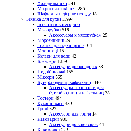
Холодильники
241
Мікрохвильові печі
285
Шафи для підігріву посуду
18
Техніка для кухні
11994
перейти в категорию
М'ясорубки
518
Аксессуары к мясорубкам
25
Морозивниці
29
Техніка для кухні різне
164
Млинниці
15
Кулери для води
42
Блендери
1359
Аксесуари до блендерів
38
Подрібнювачі
155
Міксери
565
Бутербродниці, вафельниці
340
Аксессуары и запчасти для
бутербродниц и вафельниц
28
Тостери
494
Кухонні ваги
339
Грилі
327
Аксесуари для гриля
14
Кавоварки
986
Аксесуари до кавоварок
44
Кавомолки
223