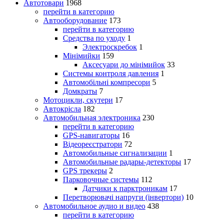
Автотовари
1968
перейти в категорию
Автооборудование
173
перейти в категорию
Средства по уходу
1
Электроскребок
1
Мінімийки
159
Аксесуари до мінімийок
33
Системы контроля давления
1
Автомобільні компресори
5
Домкраты
7
Мотоцикли, скутери
17
Автокрісла
182
Автомобильная электроника
230
перейти в категорию
GPS-навигаторы
16
Відеореєстратори
72
Автомобильные сигнализации
1
Автомобильные радары-детекторы
17
GPS трекеры
2
Парковочные системы
112
Датчики к парктроникам
17
Перетворювачі напруги (інвертори)
10
Автомобильное аудио и видео
438
перейти в категорию