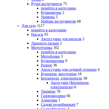
Ручні інструменти
75
перейти в категорию
Курвиметри
2
Уровень
5
Набори інструментів
68
Для саду
1117
перейти в категорию
Насоси
95
Аксессуары для насосов
2
Ланцюги пильні
2
Мототехніка
302
перейти в категорию
Мотоблоки
3
Культиваторы
9
Разное
36
Аксессуары для садовой техники
4
Кущорізи, висоторізи
18
Бензопили, електропили
38
Аксесуари (Бензопили,
електропили)
6
Тримери
78
Газонокосарки
66
Аэраторы
1
Садові подрібнювачі
7
Скарифікатори
4