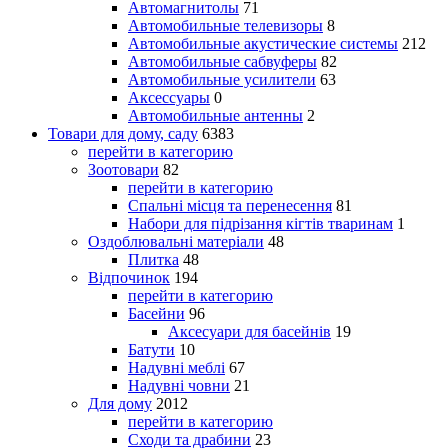
Автомагнитолы
71
Автомобильные телевизоры
8
Автомобильные акустические системы
212
Автомобильные сабвуферы
82
Автомобильные усилители
63
Аксессуары
0
Автомобильные антенны
2
Товари для дому, саду
6383
перейти в категорию
Зоотовари
82
перейти в категорию
Спальні місця та перенесення
81
Набори для підрізання кігтів тваринам
1
Оздоблювальні матеріали
48
Плитка
48
Відпочинок
194
перейти в категорию
Басейни
96
Аксесуари для басейнів
19
Батути
10
Надувні меблі
67
Надувні човни
21
Для дому
2012
перейти в категорию
Сходи та драбини
23