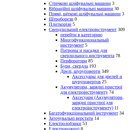
Стрічкові шліфувальні машини
3
Вібраційні шліфувальні машини
30
Прямі, щіткові шліфувальні машини
3
Штроборези
0
Плиткорізи
5
Свердлильний електроінструмент
309
перейти в категорию
Многофункциональный
инструмент
5
Патроны и насадки для
сверлильного инструмента
78
Перфоратори
85
Бури, свердла
193
Дрелі, шуруповерти
349
Аксессуары для дрелей и
шуруповертов
25
Акумулятори, зарядні пристрої
для електроінструменту
74
Аксесуари (Акумулятори,
зарядні пристрої для
електроінструменту)
11
Багатофункціональний інструмент
34
Заточувальні верстати
14
Електролобзики
53
Електроножиці
8