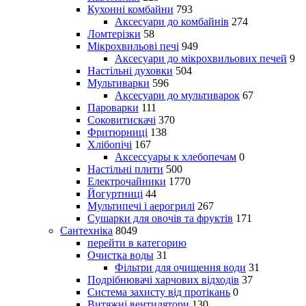
Кухонні комбайни
793
Аксесуари до комбайнів
274
Ломтерізки
58
Мікрохвильові печі
949
Аксесуари до мікрохвильових печей
9
Настільні духовки
504
Мультиварки
596
Аксесуари до мультиварок
67
Пароварки
111
Соковитискачі
370
Фритюрниці
138
Хлібопічі
167
Аксессуары к хлебопечам
0
Настільні плити
500
Електрочайники
1770
Йогуртниці
44
Мультипечі і аерогрилі
267
Сушарки для овочів та фруктів
171
Сантехніка
8049
перейти в категорию
Очистка воды
31
Фільтри для очищення води
31
Подрібнювачі харчових відходів
37
Система захисту від протікань
0
Витяжні вентилятори
130