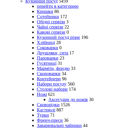
Кухонний посуд
5459
перейти в категорию
Кришки
86
Сотейники
172
Обідні сервізи
3
Чайні сервізи
22
Кавові сервізи
0
Кухонний посуд різне
196
Хлібниці
28
Соковарки
0
Друшляки, сита
17
Пароварки
23
Гусятниці
31
Марміти, фондю
33
Скороварки
34
Контейнери
96
Набори посуду
560
Столові набори
174
Ножі
621
Аксесуари до ножів
30
Сковорідки
1526
Кастрюлі
887
Турки
71
Френч-преси
36
Заварювальні чайники
44