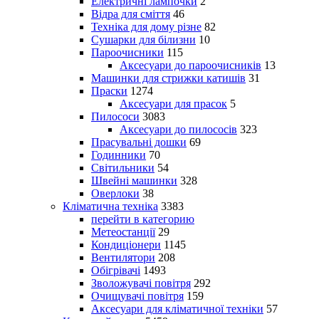
Електричні лампочки
2
Відра для сміття
46
Техніка для дому різне
82
Сушарки для білизни
10
Пароочисники
115
Аксесуари до пароочисників
13
Машинки для стрижки катишів
31
Праски
1274
Аксесуари для прасок
5
Пилососи
3083
Аксесуари до пилососів
323
Прасувальні дошки
69
Годинники
70
Світильники
54
Швейні машинки
328
Оверлоки
38
Кліматична техніка
3383
перейти в категорию
Метеостанції
29
Кондиціонери
1145
Вентилятори
208
Обігрівачі
1493
Зволожувачі повітря
292
Очищувачі повітря
159
Аксесуари для кліматичної техніки
57