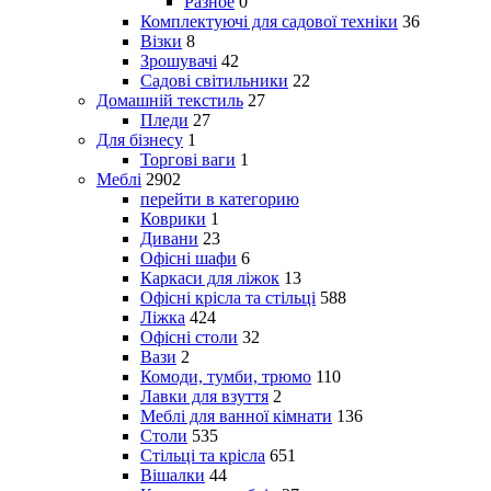
Разное
0
Комплектуючі для садової техніки
36
Візки
8
Зрошувачі
42
Садові світильники
22
Домашній текстиль
27
Пледи
27
Для бізнесу
1
Торгові ваги
1
Меблі
2902
перейти в категорию
Коврики
1
Дивани
23
Офісні шафи
6
Каркаси для ліжок
13
Офісні крісла та стільці
588
Ліжка
424
Офісні столи
32
Вази
2
Комоди, тумби, трюмо
110
Лавки для взуття
2
Меблі для ванної кімнати
136
Столи
535
Стільці та крісла
651
Вішалки
44