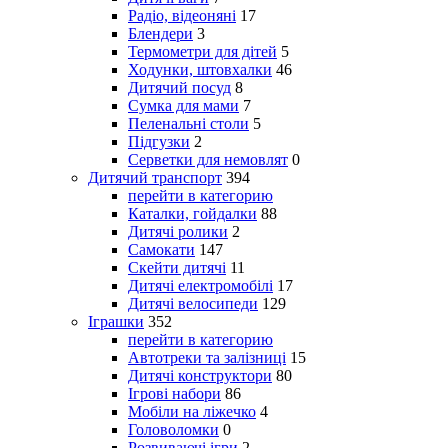
Радіо, відеоняні
17
Блендери
3
Термометри для дітей
5
Ходунки, штовхалки
46
Дитячий посуд
8
Сумка для мами
7
Пеленальні столи
5
Підгузки
2
Серветки для немовлят
0
Дитячий транспорт
394
перейти в категорию
Каталки, гойдалки
88
Дитячі ролики
2
Самокати
147
Скейти дитячі
11
Дитячі електромобілі
17
Дитячі велосипеди
129
Іграшки
352
перейти в категорию
Автотреки та залізниці
15
Дитячі конструктори
80
Ігрові набори
86
Мобіли на ліжечко
4
Головоломки
0
Розвиваючі ігри
2