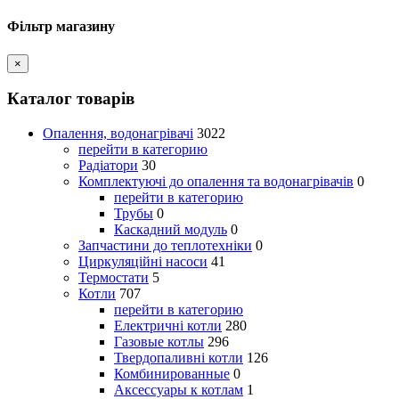
Фільтр магазину
×
Каталог товарів
Опалення, водонагрівачі
3022
перейти в категорию
Радіатори
30
Комплектуючі до опалення та водонагрівачів
0
перейти в категорию
Трубы
0
Каскадний модуль
0
Запчастини до теплотехніки
0
Циркуляційні насоси
41
Термостати
5
Котли
707
перейти в категорию
Електричні котли
280
Газовые котлы
296
Твердопаливні котли
126
Комбинированные
0
Аксессуары к котлам
1