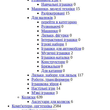
Навчальні іграшки
0
Машинки, моделі техніки
15
Радіокеровані
15
Для малюків
3
перейти в категорию
Розвиваючі
0
Машинки
0
Ляльки, фігурки
0
Інтерактивні іграшки
0
Ігрові набори
1
Іграшки для автомобіля
0
Музичні іграшки
2
Іграшки-каталки
0
Конструктори
0
Брязкальця
0
Для катання
0
Ляльки, набори для ляльок
117
Роботи, трансформери
0
Іграшкова зброя
4
Настільні ігри
14
М'які іграшки
3
Коляски
639
Аксесуари для колясок
6
Комп'ютери, оргтехніка
2584