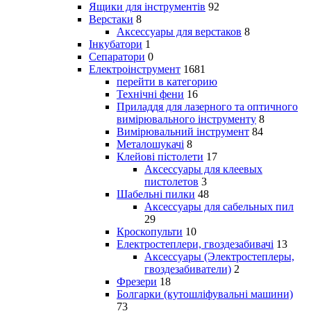
Ящики для інструментів
92
Верстаки
8
Аксессуары для верстаков
8
Інкубатори
1
Сепаратори
0
Електроінструмент
1681
перейти в категорию
Технічні фени
16
Приладдя для лазерного та оптичного
вимірювального інструменту
8
Вимірювальний інструмент
84
Металошукачі
8
Клейові пістолети
17
Аксессуары для клеевых
пистолетов
3
Шабельні пилки
48
Аксессуары для сабельных пил
29
Кроскопульти
10
Електростеплери, гвоздезабивачі
13
Аксессуары (Электростеплеры,
гвоздезабиватели)
2
Фрезери
18
Болгарки (кутошліфувальні машини)
73