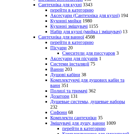
Сантехніка для кухні
3343
перейти в категорию
Аксесуари (Сантехніка для кухні)
194
Кухонні мийки
1980
Кухонні змішувачі
1155
Набір для кухні (мийка і змішувач)
13
Сантехніка для ванної
4508
перейти в категорию
Пісуари
20
Смесители для писсуаров
3
Аксесуари для пісуарів
1
Системи інсталяції
75
Ванни
203
Душові кабіни
38
Комплектуючі для душових кабін та
ванн
351
Полиці та тримачі
362
Дозатори
131
Душевые системы, душевые наборы
232
Сифони
68
Комплекти сантехніки
35
Змішувачі для душу, ванни
1009
перейти в категорию
Комплектующие для смесителей