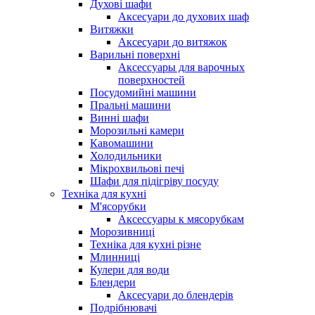
Духові шафи
Аксесуари до духових шаф
Витяжки
Аксесуари до витяжок
Варильні поверхні
Аксессуары для варочных
поверхностей
Посудомийні машини
Пральні машини
Винні шафи
Морозильні камери
Кавомашини
Холодильники
Мікрохвильові печі
Шафи для підігріву посуду
Техніка для кухні
М'ясорубки
Аксессуары к мясорубкам
Морозивниці
Техніка для кухні різне
Млинниці
Кулери для води
Блендери
Аксесуари до блендерів
Подрібнювачі