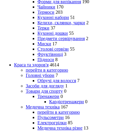
Форми для випікання
190
Чайники
170
Термоси
203
Кухонні набори
51
Келихи, склянки, чарки
2
Терки
37
Кухонні дошки
55
Предмети сервірування
2
Миски
17
Столові сервізи
55
Фруктівниці
3
Підноси
8
Краса та здоров'я
4614
перейти в категорию
Головні убори
7
Обручі для волосся
7
Засоби для догляду
1
Товари для спорту
0
Тренажери
0
Кардіотренажери
0
Медична техніка
167
перейти в категорию
Пульсометри
16
Електрогрілки
85
Медична техніка різне
13