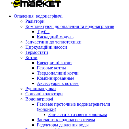
Опалення, водонагрівачі
Радіатори
Комплектуючі до опалення та водонагрівачів
Трубы
Каскадний модуль
Запчастини до теплотехніки
Циркуляційні насоси
Термостати
Котли
Електричні котли
Газовые котлы
Твердопаливні котли
Комбинированные
Аксессуары к котлам
Рушникосушки
Сонячні колектори
Водонагрівачі
Газовые проточные водонагреватели
(колонки)
Запчасти к газовым колонкам
Запчасти к водонагревателям
Редукторы давления воды