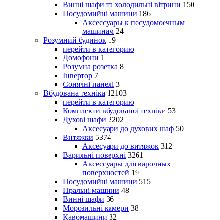
Винні шафи та холодильні вітрини
150
Посудомийні машини
186
Аксессуары к посудомоечным
машинам
24
Розумний будинок
19
перейти в категорию
Домофони
1
Розумна розетка
8
Інвертор
7
Сонячні панелі
3
Вбудована техніка
12103
перейти в категорию
Комплекти вбудованої техніки
53
Духові шафи
2202
Аксесуари до духових шаф
50
Витяжки
5374
Аксесуари до витяжок
312
Варильні поверхні
3261
Аксессуары для варочных
поверхностей
19
Посудомийні машини
515
Пральні машини
48
Винні шафи
36
Морозильні камери
38
Кавомашини
32