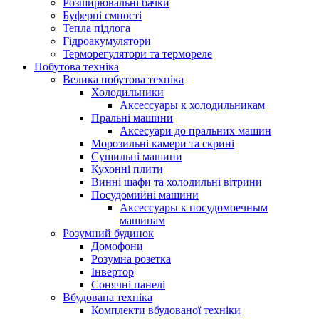
Розширювальні бачки
Буферні ємності
Тепла підлога
Гідроакумулятори
Терморегулятори та термореле
Побутова техніка
Велика побутова техніка
Холодильники
Аксессуары к холодильникам
Пральні машини
Аксесуари до пральних машин
Морозильні камери та скрині
Сушильні машини
Кухонні плити
Винні шафи та холодильні вітрини
Посудомийні машини
Аксессуары к посудомоечным
машинам
Розумний будинок
Домофони
Розумна розетка
Інвертор
Сонячні панелі
Вбудована техніка
Комплекти вбудованої техніки