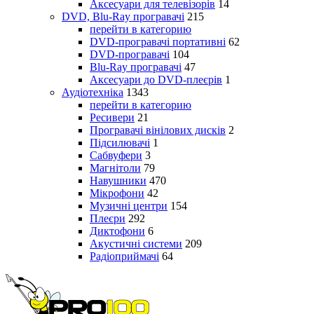
Аксесуари для телевізорів
14
DVD, Blu-Ray програвачі
215
перейти в категорию
DVD-програвачі портативні
62
DVD-програвачі
104
Blu-Ray програвачі
47
Аксесуари до DVD-плеєрів
1
Аудіотехніка
1343
перейти в категорию
Ресивери
21
Програвачі вінілових дисків
2
Підсилювачі
1
Сабвуфери
3
Магнітоли
79
Навушники
470
Мікрофони
42
Музичні центри
154
Плеєри
292
Диктофони
6
Акустичні системи
209
Радіоприймачі
64