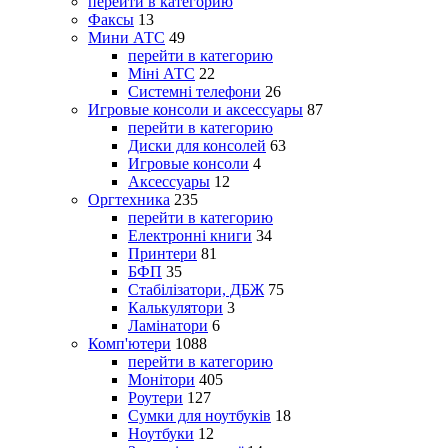
перейти в категорию
Факсы
13
Мини АТС
49
перейти в категорию
Міні АТС
22
Системні телефони
26
Игровые консоли и аксессуары
87
перейти в категорию
Диски для консолей
63
Игровые консоли
4
Аксессуары
12
Оргтехника
235
перейти в категорию
Електронні книги
34
Принтери
81
БФП
35
Стабілізатори, ДБЖ
75
Калькулятори
3
Ламінатори
6
Комп'ютери
1088
перейти в категорию
Монітори
405
Роутери
127
Сумки для ноутбуків
18
Ноутбуки
12