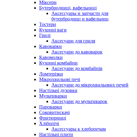
Міксери
Бутербродниці, вафельниці
Аксессуары и запчасти для
бутербродниц и вафельниц
Тостери
Кухонні ваги
Грилі
Аксесуари для гриля
Кавоварки
Аксесуари до кавоварок
Кавомолки
Кухонні комбайни
Аксесуари до комбайнів
Ломтерізки
Мікрохвильові печі
Аксесуари до мікрохвильових печей
Настільні духовки
Мультиварки
Аксесуари до мультиварок
Пароварки
Соковитискачі
Фритюрниці
Хлібопічі
Аксессуары к хлебопечам
Настільні плити