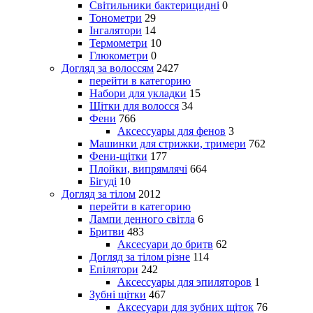
Світильники бактерицидні
0
Тонометри
29
Інгалятори
14
Термометри
10
Глюкометри
0
Догляд за волоссям
2427
перейти в категорию
Набори для укладки
15
Щітки для волосся
34
Фени
766
Аксессуары для фенов
3
Машинки для стрижки, тримери
762
Фени-щітки
177
Плойки, випрямлячі
664
Бігуді
10
Догляд за тілом
2012
перейти в категорию
Лампи денного світла
6
Бритви
483
Аксесуари до бритв
62
Догляд за тілом різне
114
Епілятори
242
Аксессуары для эпиляторов
1
Зубні щітки
467
Аксесуари для зубних щіток
76