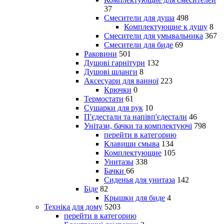
37
Смесители для душа
498
Комплектующие к душу
8
Смесители для умывальника
367
Смесители для биде
69
Раковини
501
Душові гарнітури
132
Душові шланги
8
Аксесуари для ванної
223
Крючки
0
Термостати
61
Сушарки для рук
10
П'єдестали та напівп'єдестали
46
Унітази, бачки та комплектуючі
798
перейти в категорию
Клавиши смыва
134
Комплектующие
105
Унитазы
338
Бачки
66
Сиденья для унитаза
142
Біде
82
Крышки для биде
4
Техніка для дому
5203
перейти в категорию