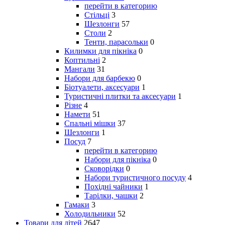
перейти в категорию
Стільці
3
Шезлонги
57
Столи
2
Тенти, парасольки
0
Килимки для пікніка
0
Коптильні
2
Мангали
31
Набори для барбекю
0
Біотуалети, аксесуари
1
Туристичні плитки та аксесуари
1
Різне
4
Намети
51
Спальні мішки
37
Шезлонги
1
Посуд
7
перейти в категорию
Набори для пікніка
0
Сковорідки
0
Набори туристичного посуду
4
Похідні чайники
1
Тарілки, чашки
2
Гамаки
3
Холодильники
52
Товари для дітей
2647