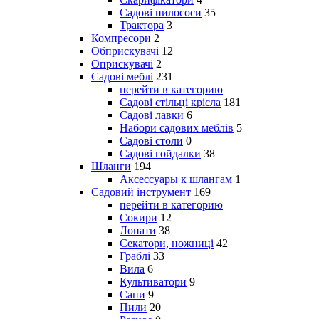
Садові пилососи
35
Трактора
3
Компресори
2
Обприскувачі
12
Оприскувачі
2
Садові меблі
231
перейти в категорию
Садові стільці крісла
181
Садові лавки
6
Набори садових меблів
5
Садові столи
0
Садові гойдалки
38
Шланги
194
Аксессуары к шлангам
1
Садовий інструмент
169
перейти в категорию
Сокири
12
Лопати
38
Секатори, ножниці
42
Граблі
33
Вила
6
Культиватори
9
Сапи
9
Пили
20