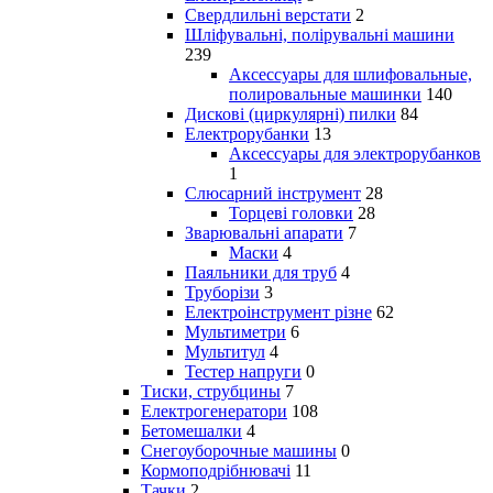
Свердлильні верстати
2
Шліфувальні, полірувальні машини
239
Аксессуары для шлифовальные,
полировальные машинки
140
Дискові (циркулярні) пилки
84
Електрорубанки
13
Аксессуары для электрорубанков
1
Слюсарний інструмент
28
Торцеві головки
28
Зварювальні апарати
7
Маски
4
Паяльники для труб
4
Труборізи
3
Електроінструмент різне
62
Мультиметри
6
Мультитул
4
Тестер напруги
0
Тиски, струбцины
7
Електрогенератори
108
Бетомешалки
4
Снегоуборочные машины
0
Кормоподрібнювачі
11
Тачки
2