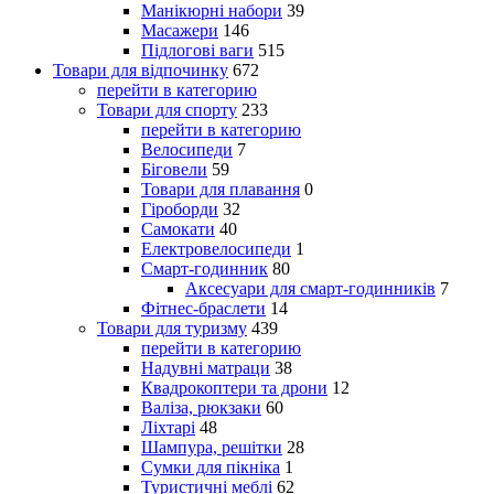
Манікюрні набори
39
Масажери
146
Підлогові ваги
515
Товари для відпочинку
672
перейти в категорию
Товари для спорту
233
перейти в категорию
Велосипеди
7
Біговели
59
Товари для плавання
0
Гіроборди
32
Самокати
40
Електровелосипеди
1
Смарт-годинник
80
Аксесуари для смарт-годинників
7
Фітнес-браслети
14
Товари для туризму
439
перейти в категорию
Надувні матраци
38
Квадрокоптери та дрони
12
Валіза, рюкзаки
60
Ліхтарі
48
Шампура, решітки
28
Сумки для пікніка
1
Туристичні меблі
62