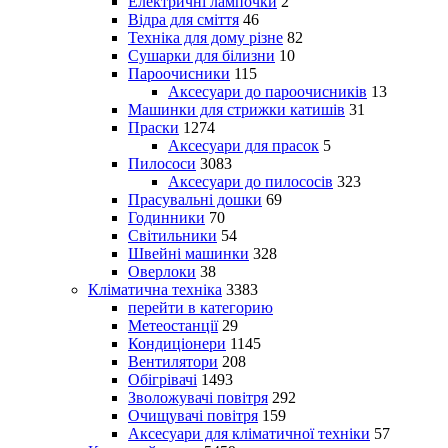
Електричні лампочки
2
Відра для сміття
46
Техніка для дому різне
82
Сушарки для білизни
10
Пароочисники
115
Аксесуари до пароочисників
13
Машинки для стрижки катишів
31
Праски
1274
Аксесуари для прасок
5
Пилососи
3083
Аксесуари до пилососів
323
Прасувальні дошки
69
Годинники
70
Світильники
54
Швейні машинки
328
Оверлоки
38
Кліматична техніка
3383
перейти в категорию
Метеостанції
29
Кондиціонери
1145
Вентилятори
208
Обігрівачі
1493
Зволожувачі повітря
292
Очищувачі повітря
159
Аксесуари для кліматичної техніки
57