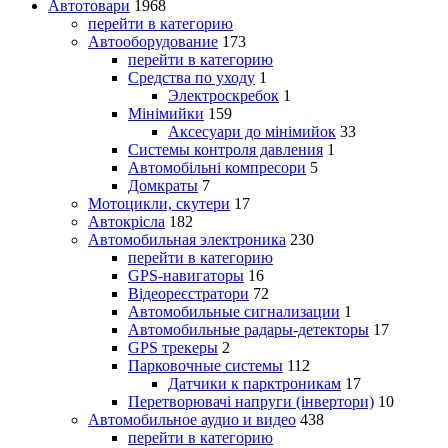
Автотовари
1968
перейти в категорию
Автооборудование
173
перейти в категорию
Средства по уходу
1
Электроскребок
1
Мінімийки
159
Аксесуари до мінімийок
33
Системы контроля давления
1
Автомобільні компресори
5
Домкраты
7
Мотоцикли, скутери
17
Автокрісла
182
Автомобильная электроника
230
перейти в категорию
GPS-навигаторы
16
Відеореєстратори
72
Автомобильные сигнализации
1
Автомобильные радары-детекторы
17
GPS трекеры
2
Парковочные системы
112
Датчики к парктроникам
17
Перетворювачі напруги (інвертори)
10
Автомобильное аудио и видео
438
перейти в категорию