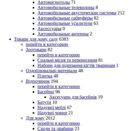
Автомагнитолы
71
Автомобильные телевизоры
8
Автомобильные акустические системы
212
Автомобильные сабвуферы
82
Автомобильные усилители
63
Аксессуары
0
Автомобильные антенны
2
Товари для дому, саду
6383
перейти в категорию
Зоотовари
82
перейти в категорию
Спальні місця та перенесення
81
Набори для підрізання кігтів тваринам
1
Оздоблювальні матеріали
48
Плитка
48
Відпочинок
194
перейти в категорию
Басейни
96
Аксесуари для басейнів
19
Батути
10
Надувні меблі
67
Надувні човни
21
Для дому
2012
перейти в категорию
Сходи та драбини
23