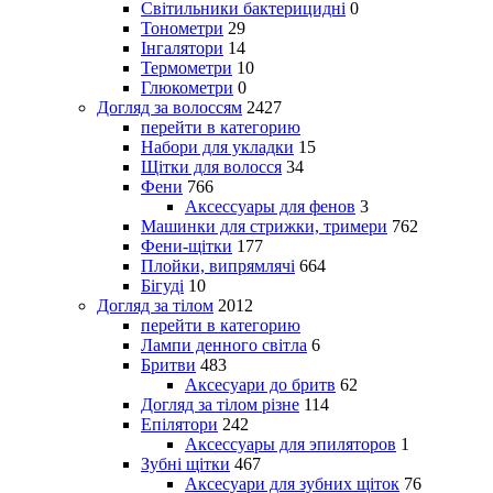
Світильники бактерицидні
0
Тонометри
29
Інгалятори
14
Термометри
10
Глюкометри
0
Догляд за волоссям
2427
перейти в категорию
Набори для укладки
15
Щітки для волосся
34
Фени
766
Аксессуары для фенов
3
Машинки для стрижки, тримери
762
Фени-щітки
177
Плойки, випрямлячі
664
Бігуді
10
Догляд за тілом
2012
перейти в категорию
Лампи денного світла
6
Бритви
483
Аксесуари до бритв
62
Догляд за тілом різне
114
Епілятори
242
Аксессуары для эпиляторов
1
Зубні щітки
467
Аксесуари для зубних щіток
76