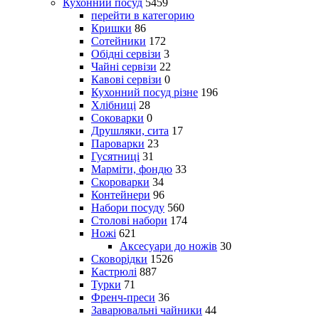
Кухонний посуд
5459
перейти в категорию
Кришки
86
Сотейники
172
Обідні сервізи
3
Чайні сервізи
22
Кавові сервізи
0
Кухонний посуд різне
196
Хлібниці
28
Соковарки
0
Друшляки, сита
17
Пароварки
23
Гусятниці
31
Марміти, фондю
33
Скороварки
34
Контейнери
96
Набори посуду
560
Столові набори
174
Ножі
621
Аксесуари до ножів
30
Сковорідки
1526
Кастрюлі
887
Турки
71
Френч-преси
36
Заварювальні чайники
44