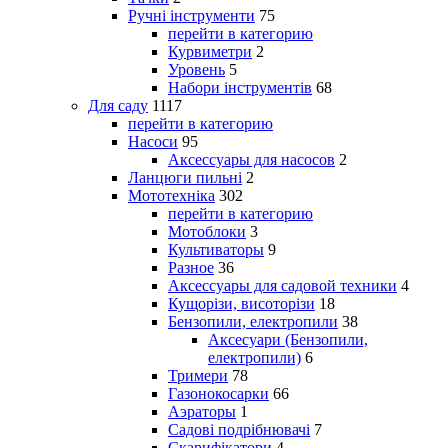
Ручні інструменти
75
перейти в категорию
Курвиметри
2
Уровень
5
Набори інструментів
68
Для саду
1117
перейти в категорию
Насоси
95
Аксессуары для насосов
2
Ланцюги пильні
2
Мототехніка
302
перейти в категорию
Мотоблоки
3
Культиваторы
9
Разное
36
Аксессуары для садовой техники
4
Кущорізи, висоторізи
18
Бензопили, електропили
38
Аксесуари (Бензопили,
електропили)
6
Тримери
78
Газонокосарки
66
Аэраторы
1
Садові подрібнювачі
7
Скарифікатори
4