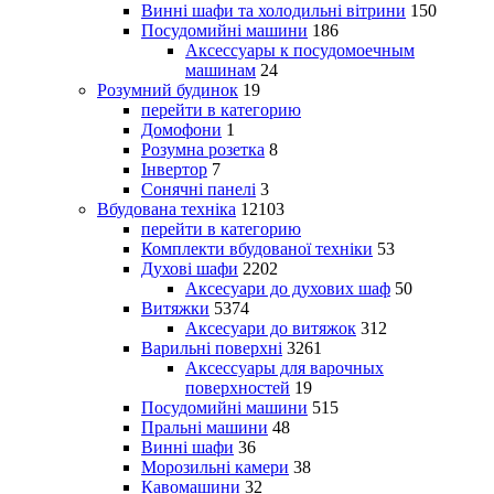
Винні шафи та холодильні вітрини
150
Посудомийні машини
186
Аксессуары к посудомоечным
машинам
24
Розумний будинок
19
перейти в категорию
Домофони
1
Розумна розетка
8
Інвертор
7
Сонячні панелі
3
Вбудована техніка
12103
перейти в категорию
Комплекти вбудованої техніки
53
Духові шафи
2202
Аксесуари до духових шаф
50
Витяжки
5374
Аксесуари до витяжок
312
Варильні поверхні
3261
Аксессуары для варочных
поверхностей
19
Посудомийні машини
515
Пральні машини
48
Винні шафи
36
Морозильні камери
38
Кавомашини
32