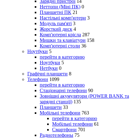
Зарядні пристрої
14
Неттопи (Міні ПК)
0
Планшетні ПК
21
Настільні комп'ютери
3
Модуль пам'яті
3
Жорсткий диск
4
Комп'ютерні крісла
287
Мишки та клавіатури
158
Комп'ютерні столи
36
Ноутбуки
5
перейти в категорию
Ноутбуки
5
Нетбуки
0
Графічні планшети
8
Телефони
1099
перейти в категорию
Стаціонарні телефони
90
Зовнішні акумулятори (POWER BANK та
зарядні станції)
135
Планшети
33
Мобільні телефони
763
перейти в категорию
Мобільні телефони
61
Смартфони
701
Радиотелефоны
75