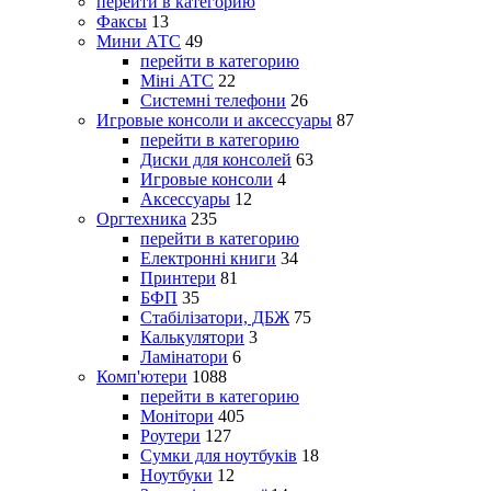
перейти в категорию
Факсы
13
Мини АТС
49
перейти в категорию
Міні АТС
22
Системні телефони
26
Игровые консоли и аксессуары
87
перейти в категорию
Диски для консолей
63
Игровые консоли
4
Аксессуары
12
Оргтехника
235
перейти в категорию
Електронні книги
34
Принтери
81
БФП
35
Стабілізатори, ДБЖ
75
Калькулятори
3
Ламінатори
6
Комп'ютери
1088
перейти в категорию
Монітори
405
Роутери
127
Сумки для ноутбуків
18
Ноутбуки
12