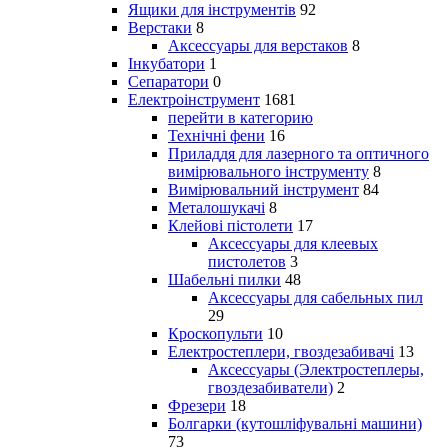
Ящики для інструментів
92
Верстаки
8
Аксессуары для верстаков
8
Інкубатори
1
Сепаратори
0
Електроінструмент
1681
перейти в категорию
Технічні фени
16
Приладдя для лазерного та оптичного
вимірювального інструменту
8
Вимірювальний інструмент
84
Металошукачі
8
Клейові пістолети
17
Аксессуары для клеевых
пистолетов
3
Шабельні пилки
48
Аксессуары для сабельных пил
29
Кроскопульти
10
Електростеплери, гвоздезабивачі
13
Аксессуары (Электростеплеры,
гвоздезабиватели)
2
Фрезери
18
Болгарки (кутошліфувальні машини)
73