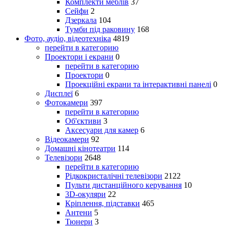
Комплекти меблів
37
Сейфи
2
Дзеркала
104
Тумби під раковину
168
Фото, аудіо, відеотехніка
4819
перейти в категорию
Проектори і екрани
0
перейти в категорию
Проектори
0
Проекційні екрани та інтерактивні панелі
0
Дисплеї
6
Фотокамери
397
перейти в категорию
Об'єктиви
3
Аксесуари для камер
6
Відеокамери
92
Домашні кінотеатри
114
Телевізори
2648
перейти в категорию
Рідкокристалічні телевізори
2122
Пульти дистанційного керування
10
3D-окуляри
22
Кріплення, підставки
465
Антени
5
Тюнери
3