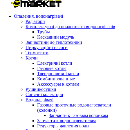
Опалення, водонагрівачі
Радіатори
Комплектуючі до опалення та водонагрівачів
Трубы
Каскадний модуль
Запчастини до теплотехніки
Циркуляційні насоси
Термостати
Котли
Електричні котли
Газовые котлы
Твердопаливні котли
Комбинированные
Аксессуары к котлам
Рушникосушки
Сонячні колектори
Водонагрівачі
Газовые проточные водонагреватели
(колонки)
Запчасти к газовым колонкам
Запчасти к водонагревателям
Редукторы давления воды