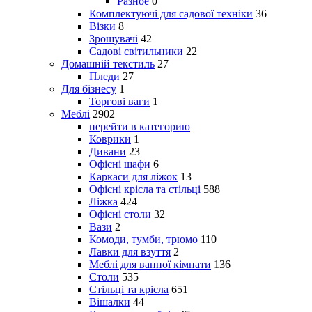
Разное
0
Комплектуючі для садової техніки
36
Візки
8
Зрошувачі
42
Садові світильники
22
Домашній текстиль
27
Пледи
27
Для бізнесу
1
Торгові ваги
1
Меблі
2902
перейти в категорию
Коврики
1
Дивани
23
Офісні шафи
6
Каркаси для ліжок
13
Офісні крісла та стільці
588
Ліжка
424
Офісні столи
32
Вази
2
Комоди, тумби, трюмо
110
Лавки для взуття
2
Меблі для ванної кімнати
136
Столи
535
Стільці та крісла
651
Вішалки
44