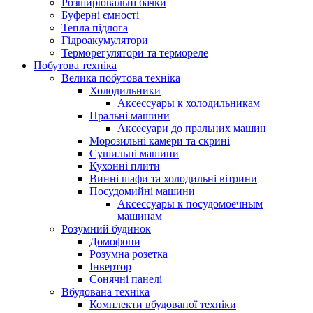
Розширювальні бачки
Буферні ємності
Тепла підлога
Гідроакумулятори
Терморегулятори та термореле
Побутова техніка
Велика побутова техніка
Холодильники
Аксессуары к холодильникам
Пральні машини
Аксесуари до пральних машин
Морозильні камери та скрині
Сушильні машини
Кухонні плити
Винні шафи та холодильні вітрини
Посудомийні машини
Аксессуары к посудомоечным
машинам
Розумний будинок
Домофони
Розумна розетка
Інвертор
Сонячні панелі
Вбудована техніка
Комплекти вбудованої техніки