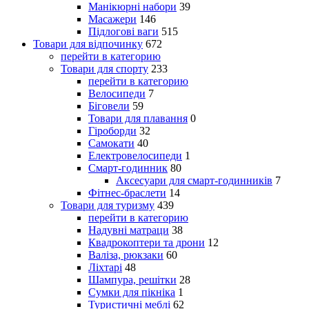
Манікюрні набори
39
Масажери
146
Підлогові ваги
515
Товари для відпочинку
672
перейти в категорию
Товари для спорту
233
перейти в категорию
Велосипеди
7
Біговели
59
Товари для плавання
0
Гіроборди
32
Самокати
40
Електровелосипеди
1
Смарт-годинник
80
Аксесуари для смарт-годинників
7
Фітнес-браслети
14
Товари для туризму
439
перейти в категорию
Надувні матраци
38
Квадрокоптери та дрони
12
Валіза, рюкзаки
60
Ліхтарі
48
Шампура, решітки
28
Сумки для пікніка
1
Туристичні меблі
62