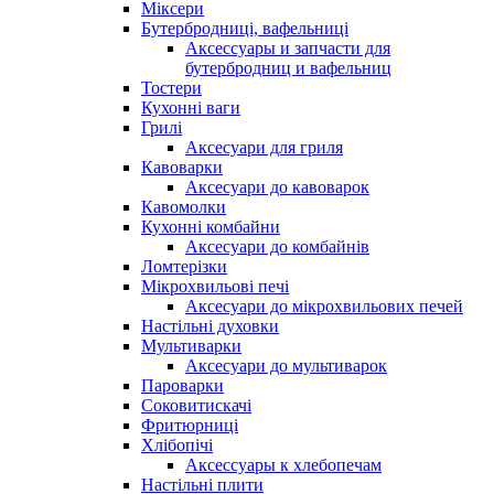
Міксери
Бутербродниці, вафельниці
Аксессуары и запчасти для
бутербродниц и вафельниц
Тостери
Кухонні ваги
Грилі
Аксесуари для гриля
Кавоварки
Аксесуари до кавоварок
Кавомолки
Кухонні комбайни
Аксесуари до комбайнів
Ломтерізки
Мікрохвильові печі
Аксесуари до мікрохвильових печей
Настільні духовки
Мультиварки
Аксесуари до мультиварок
Пароварки
Соковитискачі
Фритюрниці
Хлібопічі
Аксессуары к хлебопечам
Настільні плити