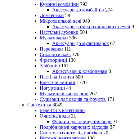
Кухонні комбайни
793
Аксесуари до комбайнів
274
Ломтерізки
58
Мікрохвильові печі
949
Аксесуари до мікрохвильових печей
9
Настільні духовки
504
Мультиварки
596
Аксесуари до мультиварок
67
Пароварки
111
Соковитискачі
370
Фритюрниці
138
Хлібопічі
167
Аксессуары к хлебопечам
0
Настільні плити
500
Електрочайники
1770
Йогуртниці
44
Мультипечі і аерогрилі
267
Сушарки для овочів та фруктів
171
Сантехніка
8049
перейти в категорию
Очистка воды
31
Фільтри для очищення води
31
Подрібнювачі харчових відходів
37
Система захисту від протікань
0
Витяжні вентилятори
130