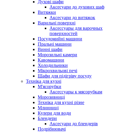
Духові шафи
Аксесуари до духових шаф
Витяжки
Аксесуари до витяжок
Варильні поверхні
Аксессуары для варочных
поверхностей
Посудомийні машини
Пральні машини
Винні шафи
Морозильні камери
Кавомашини
Холодильники
Мікрохвильові печі
Шафи для підігріву посуду
Техніка для кухні
М'ясорубки
Аксессуары к мясорубкам
Морозивниці
Техніка для кухні різне
Млинниці
Кулери для води
Блендери
Аксесуари до блендерів
Подрібнювачі