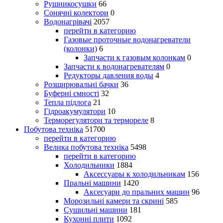
Рушникосушки
66
Сонячні колектори
0
Водонагрівачі
2057
перейти в категорию
Газовые проточные водонагреватели
(колонки)
6
Запчасти к газовым колонкам
0
Запчасти к водонагревателям
0
Редукторы давления воды
4
Розширювальні бачки
36
Буферні ємності
32
Тепла підлога
21
Гідроакумулятори
10
Терморегулятори та термореле
8
Побутова техніка
51700
перейти в категорию
Велика побутова техніка
5498
перейти в категорию
Холодильники
1884
Аксессуары к холодильникам
156
Пральні машини
1420
Аксесуари до пральних машин
96
Морозильні камери та скрині
585
Сушильні машини
181
Кухонні плити
1092