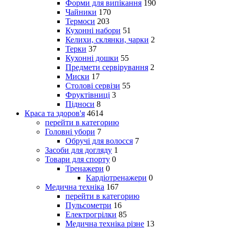
Форми для випікання
190
Чайники
170
Термоси
203
Кухонні набори
51
Келихи, склянки, чарки
2
Терки
37
Кухонні дошки
55
Предмети сервірування
2
Миски
17
Столові сервізи
55
Фруктівниці
3
Підноси
8
Краса та здоров'я
4614
перейти в категорию
Головні убори
7
Обручі для волосся
7
Засоби для догляду
1
Товари для спорту
0
Тренажери
0
Кардіотренажери
0
Медична техніка
167
перейти в категорию
Пульсометри
16
Електрогрілки
85
Медична техніка різне
13