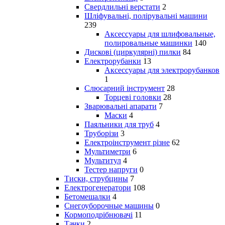
Свердлильні верстати
2
Шліфувальні, полірувальні машини
239
Аксессуары для шлифовальные,
полировальные машинки
140
Дискові (циркулярні) пилки
84
Електрорубанки
13
Аксессуары для электрорубанков
1
Слюсарний інструмент
28
Торцеві головки
28
Зварювальні апарати
7
Маски
4
Паяльники для труб
4
Труборізи
3
Електроінструмент різне
62
Мультиметри
6
Мультитул
4
Тестер напруги
0
Тиски, струбцины
7
Електрогенератори
108
Бетомешалки
4
Снегоуборочные машины
0
Кормоподрібнювачі
11
Тачки
2