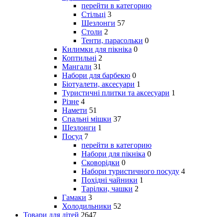
перейти в категорию
Стільці
3
Шезлонги
57
Столи
2
Тенти, парасольки
0
Килимки для пікніка
0
Коптильні
2
Мангали
31
Набори для барбекю
0
Біотуалети, аксесуари
1
Туристичні плитки та аксесуари
1
Різне
4
Намети
51
Спальні мішки
37
Шезлонги
1
Посуд
7
перейти в категорию
Набори для пікніка
0
Сковорідки
0
Набори туристичного посуду
4
Похідні чайники
1
Тарілки, чашки
2
Гамаки
3
Холодильники
52
Товари для дітей
2647