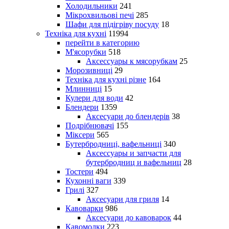
Холодильники
241
Мікрохвильові печі
285
Шафи для підігріву посуду
18
Техніка для кухні
11994
перейти в категорию
М'ясорубки
518
Аксессуары к мясорубкам
25
Морозивниці
29
Техніка для кухні різне
164
Млинниці
15
Кулери для води
42
Блендери
1359
Аксесуари до блендерів
38
Подрібнювачі
155
Міксери
565
Бутербродниці, вафельниці
340
Аксессуары и запчасти для
бутербродниц и вафельниц
28
Тостери
494
Кухонні ваги
339
Грилі
327
Аксесуари для гриля
14
Кавоварки
986
Аксесуари до кавоварок
44
Кавомолки
223