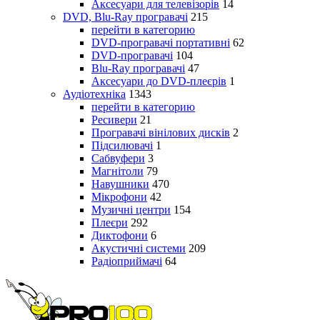
Аксесуари для телевізорів
14
DVD, Blu-Ray програвачі
215
перейти в категорию
DVD-програвачі портативні
62
DVD-програвачі
104
Blu-Ray програвачі
47
Аксесуари до DVD-плеєрів
1
Аудіотехніка
1343
перейти в категорию
Ресивери
21
Програвачі вінілових дисків
2
Підсилювачі
1
Сабвуфери
3
Магнітоли
79
Навушники
470
Мікрофони
42
Музичні центри
154
Плеєри
292
Диктофони
6
Акустичні системи
209
Радіоприймачі
64