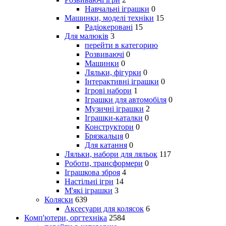
Навчальні іграшки
0
Машинки, моделі техніки
15
Радіокеровані
15
Для малюків
3
перейти в категорию
Розвиваючі
0
Машинки
0
Ляльки, фігурки
0
Інтерактивні іграшки
0
Ігрові набори
1
Іграшки для автомобіля
0
Музичні іграшки
2
Іграшки-каталки
0
Конструктори
0
Брязкальця
0
Для катання
0
Ляльки, набори для ляльок
117
Роботи, трансформери
0
Іграшкова зброя
4
Настільні ігри
14
М'які іграшки
3
Коляски
639
Аксесуари для колясок
6
Комп'ютери, оргтехніка
2584