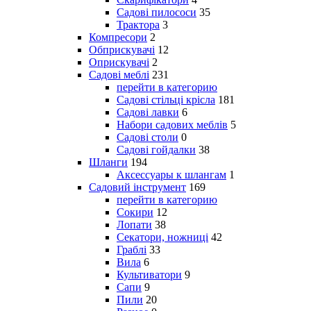
Садові пилососи
35
Трактора
3
Компресори
2
Обприскувачі
12
Оприскувачі
2
Садові меблі
231
перейти в категорию
Садові стільці крісла
181
Садові лавки
6
Набори садових меблів
5
Садові столи
0
Садові гойдалки
38
Шланги
194
Аксессуары к шлангам
1
Садовий інструмент
169
перейти в категорию
Сокири
12
Лопати
38
Секатори, ножниці
42
Граблі
33
Вила
6
Культиватори
9
Сапи
9
Пили
20