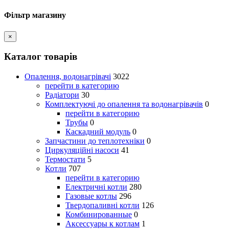
Фільтр магазину
×
Каталог товарів
Опалення, водонагрівачі
3022
перейти в категорию
Радіатори
30
Комплектуючі до опалення та водонагрівачів
0
перейти в категорию
Трубы
0
Каскадний модуль
0
Запчастини до теплотехніки
0
Циркуляційні насоси
41
Термостати
5
Котли
707
перейти в категорию
Електричні котли
280
Газовые котлы
296
Твердопаливні котли
126
Комбинированные
0
Аксессуары к котлам
1