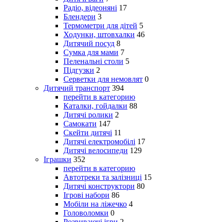
Радіо, відеоняні
17
Блендери
3
Термометри для дітей
5
Ходунки, штовхалки
46
Дитячий посуд
8
Сумка для мами
7
Пеленальні столи
5
Підгузки
2
Серветки для немовлят
0
Дитячий транспорт
394
перейти в категорию
Каталки, гойдалки
88
Дитячі ролики
2
Самокати
147
Скейти дитячі
11
Дитячі електромобілі
17
Дитячі велосипеди
129
Іграшки
352
перейти в категорию
Автотреки та залізниці
15
Дитячі конструктори
80
Ігрові набори
86
Мобіли на ліжечко
4
Головоломки
0
Розвиваючі ігри
2