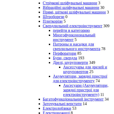
Стрічкові шліфувальні машини
3
Вібраційні шліфувальні машини
30
Прямі, щіткові шліфувальні машини
3
Штроборези
0
Плиткорізи
5
Свердлильний електроінструмент
309
перейти в категорию
Многофункциональный
инструмент
5
Патроны и насадки для
сверлильного инструмента
78
Перфоратори
85
Бури, свердла
193
Дрелі, шуруповерти
349
Аксессуары для дрелей и
шуруповертов
25
Акумулятори, зарядні пристрої
для електроінструменту
74
Аксесуари (Акумулятори,
зарядні пристрої для
електроінструменту)
11
Багатофункціональний інструмент
34
Заточувальні верстати
14
Електролобзики
53
Електроножиці
8