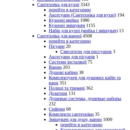
Сантехніка для кухні
3343
перейти в категорию
Аксесуари (Сантехніка для кухні)
194
Кухонні мийки
1980
Кухонні змішувачі
1155
Набір для кухні (мийка і змішувач)
13
Сантехніка для ванної
4508
перейти в категорию
Пісуари
20
Смесители для писсуаров
3
Аксесуари для пісуарів
1
Системи інсталяції
75
Ванни
203
Душові кабіни
38
Комплектуючі для душових кабін та
ванн
351
Полиці та тримачі
362
Дозатори
131
Душевые системы, душевые наборы
232
Сифони
68
Комплекти сантехніки
35
Змішувачі для душу, ванни
1009
перейти в категорию
Комплектующие для смесителей