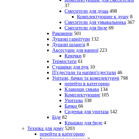
37
Смесители для душа
498
Комплектующие к душу
8
Смесители для умывальника
367
Смесители для биде
69
Раковини
501
Душові гарнітури
132
Душові шланги
8
Аксесуари для ванної
223
Крючки
0
Термостати
61
Сушарки для рук
10
П'єдестали та напівп'єдестали
46
Унітази, бачки та комплектуючі
798
перейти в категорию
Клавиши смыва
134
Комплектующие
105
Унитазы
338
Бачки
66
Сиденья для унитаза
142
Біде
82
Крышки для биде
4
Техніка для дому
5203
перейти в категорию