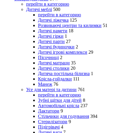
перейти в категорию
Дитячі меблі
500
перейти в категорию
Дитячі ліжечка
125
Розвиваючі центри та килимки
51
Дитячі намети
18
Дитячі гірки
1
Дитячі парти
27
Дитячі будиночки
2
Дитячі ігрові комплекси
29
Пісочниці
2
Дитячі матраци
35
Дитячі столики
20
Дитяча постільна білизна
1
Крісла-гойдалки
111
Манеж
76
Усе для матері та дитини
761
перейти в категорию
Зубні щітки для дітей
8
Автомобільні крісла
237
Лактатори
9
Стільчики для годування
394
Стерилізатори
9
Підігрівачі
4
Дитячі ваги
7