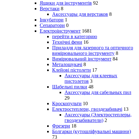
Ящики для інструментів
92
Верстаки
8
Аксессуары для верстаков
8
Інкубатори
1
Сепаратори
0
Електроінструмент
1681
перейти в категорию
Технічні фени
16
Приладдя для лазерного та оптичного
вимірювального інструменту
8
Вимірювальний інструмент
84
Металошукачі
8
Клейові пістолети
17
Аксессуары для клеевых
пистолетов
3
Шабельні пилки
48
Аксессуары для сабельных пил
29
Кроскопульти
10
Електростеплери, гвоздезабивачі
13
Аксессуары (Электростеплеры,
гвоздезабиватели)
2
Фрезери
18
Болгарки (кутошліфувальні машини)
73