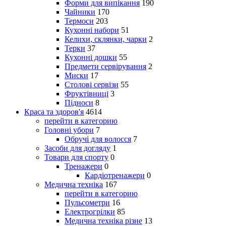
Форми для випікання
190
Чайники
170
Термоси
203
Кухонні набори
51
Келихи, склянки, чарки
2
Терки
37
Кухонні дошки
55
Предмети сервірування
2
Миски
17
Столові сервізи
55
Фруктівниці
3
Підноси
8
Краса та здоров'я
4614
перейти в категорию
Головні убори
7
Обручі для волосся
7
Засоби для догляду
1
Товари для спорту
0
Тренажери
0
Кардіотренажери
0
Медична техніка
167
перейти в категорию
Пульсометри
16
Електрогрілки
85
Медична техніка різне
13