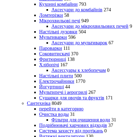
Кухонні комбайни
793
Аксесуари до комбайнів
274
Ломтерізки
58
Мікрохвильові печі
949
Аксесуари до мікрохвильових печей
9
Настільні духовки
504
Мультиварки
596
Аксесуари до мультиварок
67
Пароварки
111
Соковитискачі
370
Фритюрниці
138
Хлібопічі
167
Аксессуары к хлебопечам
0
Настільні плити
500
Електрочайники
1770
Йогуртниці
44
Мультипечі і аерогрилі
267
Сушарки для овочів та фруктів
171
Сантехніка
8049
перейти в категорию
Очистка воды
31
Фільтри для очищення води
31
Подрібнювачі харчових відходів
37
Система захисту від протікань
0
Витяжні вентилятори
130