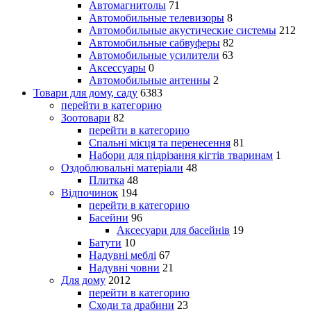
Автомагнитолы
71
Автомобильные телевизоры
8
Автомобильные акустические системы
212
Автомобильные сабвуферы
82
Автомобильные усилители
63
Аксессуары
0
Автомобильные антенны
2
Товари для дому, саду
6383
перейти в категорию
Зоотовари
82
перейти в категорию
Спальні місця та перенесення
81
Набори для підрізання кігтів тваринам
1
Оздоблювальні матеріали
48
Плитка
48
Відпочинок
194
перейти в категорию
Басейни
96
Аксесуари для басейнів
19
Батути
10
Надувні меблі
67
Надувні човни
21
Для дому
2012
перейти в категорию
Сходи та драбини
23