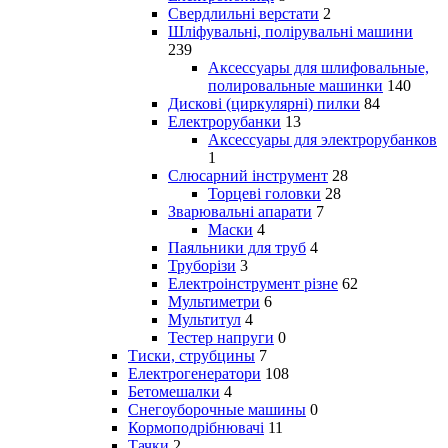
Свердлильні верстати
2
Шліфувальні, полірувальні машини
239
Аксессуары для шлифовальные,
полировальные машинки
140
Дискові (циркулярні) пилки
84
Електрорубанки
13
Аксессуары для электрорубанков
1
Слюсарний інструмент
28
Торцеві головки
28
Зварювальні апарати
7
Маски
4
Паяльники для труб
4
Труборізи
3
Електроінструмент різне
62
Мультиметри
6
Мультитул
4
Тестер напруги
0
Тиски, струбцины
7
Електрогенератори
108
Бетомешалки
4
Снегоуборочные машины
0
Кормоподрібнювачі
11
Тачки
2