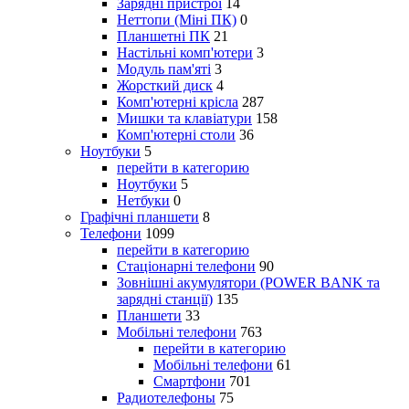
Зарядні пристрої
14
Неттопи (Міні ПК)
0
Планшетні ПК
21
Настільні комп'ютери
3
Модуль пам'яті
3
Жорсткий диск
4
Комп'ютерні крісла
287
Мишки та клавіатури
158
Комп'ютерні столи
36
Ноутбуки
5
перейти в категорию
Ноутбуки
5
Нетбуки
0
Графічні планшети
8
Телефони
1099
перейти в категорию
Стаціонарні телефони
90
Зовнішні акумулятори (POWER BANK та
зарядні станції)
135
Планшети
33
Мобільні телефони
763
перейти в категорию
Мобільні телефони
61
Смартфони
701
Радиотелефоны
75