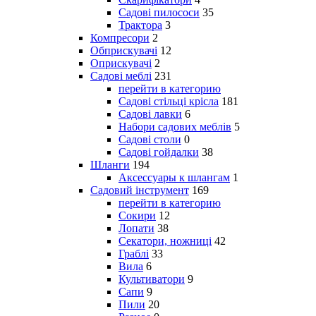
Садові пилососи
35
Трактора
3
Компресори
2
Обприскувачі
12
Оприскувачі
2
Садові меблі
231
перейти в категорию
Садові стільці крісла
181
Садові лавки
6
Набори садових меблів
5
Садові столи
0
Садові гойдалки
38
Шланги
194
Аксессуары к шлангам
1
Садовий інструмент
169
перейти в категорию
Сокири
12
Лопати
38
Секатори, ножниці
42
Граблі
33
Вила
6
Культиватори
9
Сапи
9
Пили
20