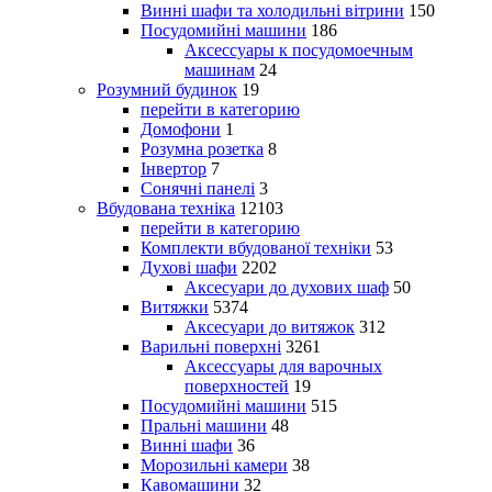
Винні шафи та холодильні вітрини
150
Посудомийні машини
186
Аксессуары к посудомоечным
машинам
24
Розумний будинок
19
перейти в категорию
Домофони
1
Розумна розетка
8
Інвертор
7
Сонячні панелі
3
Вбудована техніка
12103
перейти в категорию
Комплекти вбудованої техніки
53
Духові шафи
2202
Аксесуари до духових шаф
50
Витяжки
5374
Аксесуари до витяжок
312
Варильні поверхні
3261
Аксессуары для варочных
поверхностей
19
Посудомийні машини
515
Пральні машини
48
Винні шафи
36
Морозильні камери
38
Кавомашини
32