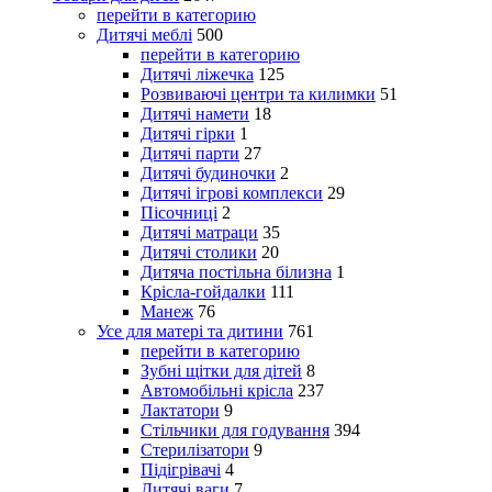
перейти в категорию
Дитячі меблі
500
перейти в категорию
Дитячі ліжечка
125
Розвиваючі центри та килимки
51
Дитячі намети
18
Дитячі гірки
1
Дитячі парти
27
Дитячі будиночки
2
Дитячі ігрові комплекси
29
Пісочниці
2
Дитячі матраци
35
Дитячі столики
20
Дитяча постільна білизна
1
Крісла-гойдалки
111
Манеж
76
Усе для матері та дитини
761
перейти в категорию
Зубні щітки для дітей
8
Автомобільні крісла
237
Лактатори
9
Стільчики для годування
394
Стерилізатори
9
Підігрівачі
4
Дитячі ваги
7