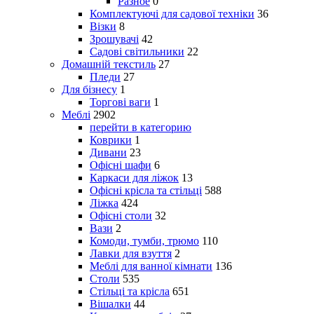
Разное
0
Комплектуючі для садової техніки
36
Візки
8
Зрошувачі
42
Садові світильники
22
Домашній текстиль
27
Пледи
27
Для бізнесу
1
Торгові ваги
1
Меблі
2902
перейти в категорию
Коврики
1
Дивани
23
Офісні шафи
6
Каркаси для ліжок
13
Офісні крісла та стільці
588
Ліжка
424
Офісні столи
32
Вази
2
Комоди, тумби, трюмо
110
Лавки для взуття
2
Меблі для ванної кімнати
136
Столи
535
Стільці та крісла
651
Вішалки
44