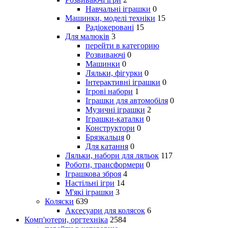
Навчальні іграшки
0
Машинки, моделі техніки
15
Радіокеровані
15
Для малюків
3
перейти в категорию
Розвиваючі
0
Машинки
0
Ляльки, фігурки
0
Інтерактивні іграшки
0
Ігрові набори
1
Іграшки для автомобіля
0
Музичні іграшки
2
Іграшки-каталки
0
Конструктори
0
Брязкальця
0
Для катання
0
Ляльки, набори для ляльок
117
Роботи, трансформери
0
Іграшкова зброя
4
Настільні ігри
14
М'які іграшки
3
Коляски
639
Аксесуари для колясок
6
Комп'ютери, оргтехніка
2584