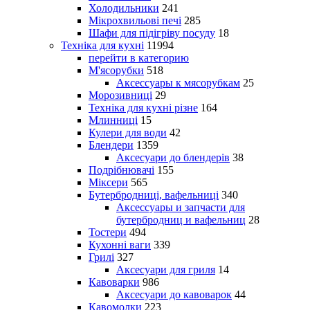
Холодильники
241
Мікрохвильові печі
285
Шафи для підігріву посуду
18
Техніка для кухні
11994
перейти в категорию
М'ясорубки
518
Аксессуары к мясорубкам
25
Морозивниці
29
Техніка для кухні різне
164
Млинниці
15
Кулери для води
42
Блендери
1359
Аксесуари до блендерів
38
Подрібнювачі
155
Міксери
565
Бутербродниці, вафельниці
340
Аксессуары и запчасти для
бутербродниц и вафельниц
28
Тостери
494
Кухонні ваги
339
Грилі
327
Аксесуари для гриля
14
Кавоварки
986
Аксесуари до кавоварок
44
Кавомолки
223