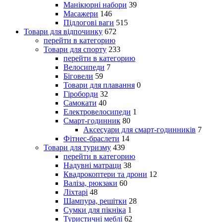
Манікюрні набори
39
Масажери
146
Підлогові ваги
515
Товари для відпочинку
672
перейти в категорию
Товари для спорту
233
перейти в категорию
Велосипеди
7
Біговели
59
Товари для плавання
0
Гіроборди
32
Самокати
40
Електровелосипеди
1
Смарт-годинник
80
Аксесуари для смарт-годинників
7
Фітнес-браслети
14
Товари для туризму
439
перейти в категорию
Надувні матраци
38
Квадрокоптери та дрони
12
Валіза, рюкзаки
60
Ліхтарі
48
Шампура, решітки
28
Сумки для пікніка
1
Туристичні меблі
62