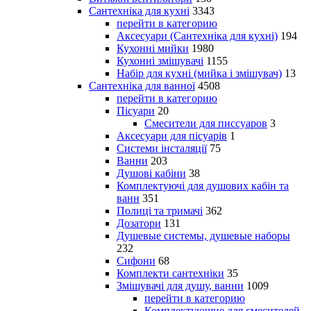
Сантехніка для кухні
3343
перейти в категорию
Аксесуари (Сантехніка для кухні)
194
Кухонні мийки
1980
Кухонні змішувачі
1155
Набір для кухні (мийка і змішувач)
13
Сантехніка для ванної
4508
перейти в категорию
Пісуари
20
Смесители для писсуаров
3
Аксесуари для пісуарів
1
Системи інсталяції
75
Ванни
203
Душові кабіни
38
Комплектуючі для душових кабін та
ванн
351
Полиці та тримачі
362
Дозатори
131
Душевые системы, душевые наборы
232
Сифони
68
Комплекти сантехніки
35
Змішувачі для душу, ванни
1009
перейти в категорию
Комплектующие для смесителей