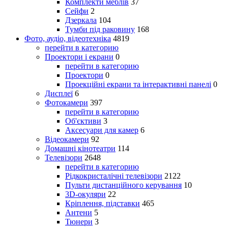
Комплекти меблів
37
Сейфи
2
Дзеркала
104
Тумби під раковину
168
Фото, аудіо, відеотехніка
4819
перейти в категорию
Проектори і екрани
0
перейти в категорию
Проектори
0
Проекційні екрани та інтерактивні панелі
0
Дисплеї
6
Фотокамери
397
перейти в категорию
Об'єктиви
3
Аксесуари для камер
6
Відеокамери
92
Домашні кінотеатри
114
Телевізори
2648
перейти в категорию
Рідкокристалічні телевізори
2122
Пульти дистанційного керування
10
3D-окуляри
22
Кріплення, підставки
465
Антени
5
Тюнери
3