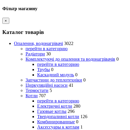
Фільтр магазину
×
Каталог товарів
Опалення, водонагрівачі
3022
перейти в категорию
Радіатори
30
Комплектуючі до опалення та водонагрівачів
0
перейти в категорию
Трубы
0
Каскадний модуль
0
Запчастини до теплотехніки
0
Циркуляційні насоси
41
Термостати
5
Котли
707
перейти в категорию
Електричні котли
280
Газовые котлы
296
Твердопаливні котли
126
Комбинированные
0
Аксессуары к котлам
1