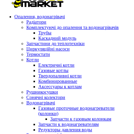
Опалення, водонагрівачі
Радіатори
Комплектуючі до опалення та водонагрівачів
Трубы
Каскадний модуль
Запчастини до теплотехніки
Циркуляційні насоси
Термостати
Котли
Електричні котли
Газовые котлы
Твердопаливні котли
Комбинированные
Аксессуары к котлам
Рушникосушки
Сонячні колектори
Водонагрівачі
Газовые проточные водонагреватели
(колонки)
Запчасти к газовым колонкам
Запчасти к водонагревателям
Редукторы давления воды