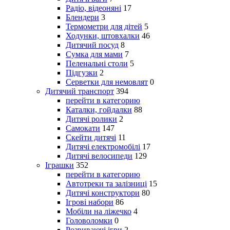
Радіо, відеоняні
17
Блендери
3
Термометри для дітей
5
Ходунки, штовхалки
46
Дитячий посуд
8
Сумка для мами
7
Пеленальні столи
5
Підгузки
2
Серветки для немовлят
0
Дитячий транспорт
394
перейти в категорию
Каталки, гойдалки
88
Дитячі ролики
2
Самокати
147
Скейти дитячі
11
Дитячі електромобілі
17
Дитячі велосипеди
129
Іграшки
352
перейти в категорию
Автотреки та залізниці
15
Дитячі конструктори
80
Ігрові набори
86
Мобіли на ліжечко
4
Головоломки
0
Розвиваючі ігри
2