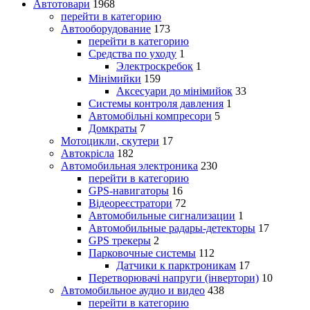
Автотовари
1968
перейти в категорию
Автооборудование
173
перейти в категорию
Средства по уходу
1
Электроскребок
1
Мінімийки
159
Аксесуари до мінімийок
33
Системы контроля давления
1
Автомобільні компресори
5
Домкраты
7
Мотоцикли, скутери
17
Автокрісла
182
Автомобильная электроника
230
перейти в категорию
GPS-навигаторы
16
Відеореєстратори
72
Автомобильные сигнализации
1
Автомобильные радары-детекторы
17
GPS трекеры
2
Парковочные системы
112
Датчики к парктроникам
17
Перетворювачі напруги (інвертори)
10
Автомобильное аудио и видео
438
перейти в категорию