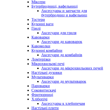
Міксери
Бутербродниці, вафельниці
Аксессуары и запчасти для
бутербродниц и вафельниц
Тостери
Кухонні ваги
Грилі
Аксесуари для гриля
Кавоварки
Аксесуари до кавоварок
Кавомолки
Кухонні комбайни
Аксесуари до комбайнів
Ломтерізки
Мікрохвильові печі
Аксесуари до мікрохвильових печей
Настільні духовки
Мультиварки
Аксесуари до мультиварок
Пароварки
Соковитискачі
Фритюрниці
Хлібопічі
Аксессуары к хлебопечам
Настільні плити