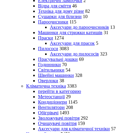
Електричні лампочки
2
Відра для сміття
46
Техніка для дому різне
82
Сушарки для білизни
10
Пароочисники
115
Аксесуари до пароочисників
13
Машинки для стрижки катишів
31
Праски
1274
Аксесуари для прасок
5
Пилососи
3083
Аксесуари до пилососів
323
Прасувальні дошки
69
Годинники
70
Світильники
54
Швейні машинки
328
Оверлоки
38
Кліматична техніка
3383
перейти в категорию
Метеостанції
29
Кондиціонери
1145
Вентилятори
208
Обігрівачі
1493
Зволожувачі повітря
292
Очищувачі повітря
159
Аксесуари для кліматичної техніки
57