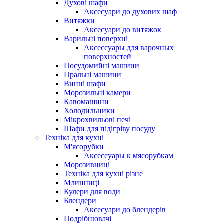
Духові шафи
Аксесуари до духових шаф
Витяжки
Аксесуари до витяжок
Варильні поверхні
Аксессуары для варочных
поверхностей
Посудомийні машини
Пральні машини
Винні шафи
Морозильні камери
Кавомашини
Холодильники
Мікрохвильові печі
Шафи для підігріву посуду
Техніка для кухні
М'ясорубки
Аксессуары к мясорубкам
Морозивниці
Техніка для кухні різне
Млинниці
Кулери для води
Блендери
Аксесуари до блендерів
Подрібнювачі