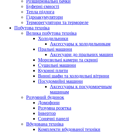
Розширювальні бачки
Буферні ємності
Тепла підлога
Гідроакумулятори
Терморегулятори та термореле
Побутова техніка
Велика побутова техніка
Холодильники
Аксессуары к холодильникам
Пральні машини
Аксесуари до пральних машин
Морозильні камери та скрині
Сушильні машини
Кухонні плити
Винні шафи та холодильні вітрини
Посудомийні машини
Аксессуары к посудомоечным
машинам
Розумний будинок
Домофони
Розумна розетка
Інвертор
Сонячні панелі
Вбудована техніка
Комплекти вбудованої техніки