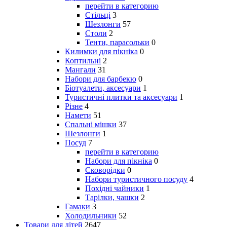
перейти в категорию
Стільці
3
Шезлонги
57
Столи
2
Тенти, парасольки
0
Килимки для пікніка
0
Коптильні
2
Мангали
31
Набори для барбекю
0
Біотуалети, аксесуари
1
Туристичні плитки та аксесуари
1
Різне
4
Намети
51
Спальні мішки
37
Шезлонги
1
Посуд
7
перейти в категорию
Набори для пікніка
0
Сковорідки
0
Набори туристичного посуду
4
Похідні чайники
1
Тарілки, чашки
2
Гамаки
3
Холодильники
52
Товари для дітей
2647