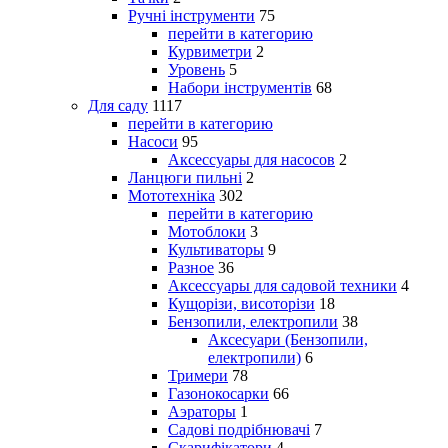
Ручні інструменти
75
перейти в категорию
Курвиметри
2
Уровень
5
Набори інструментів
68
Для саду
1117
перейти в категорию
Насоси
95
Аксессуары для насосов
2
Ланцюги пильні
2
Мототехніка
302
перейти в категорию
Мотоблоки
3
Культиваторы
9
Разное
36
Аксессуары для садовой техники
4
Кущорізи, висоторізи
18
Бензопили, електропили
38
Аксесуари (Бензопили,
електропили)
6
Тримери
78
Газонокосарки
66
Аэраторы
1
Садові подрібнювачі
7
Скарифікатори
4