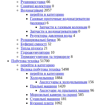
Рушникосушки
66
Сонячні колектори
0
Водонагрівачі
2057
перейти в категорию
Газовые проточные водонагреватели
(колонки)
6
Запчасти к газовым колонкам
0
Запчасти к водонагревателям
0
Редукторы давления воды
4
Розширювальні бачки
36
Буферні ємності
32
Тепла підлога
21
Гідроакумулятори
10
Терморегулятори та термореле
8
Побутова техніка
51700
перейти в категорию
Велика побутова техніка
5498
перейти в категорию
Холодильники
1884
Аксессуары к холодильникам
156
Пральні машини
1420
Аксесуари до пральних машин
96
Морозильні камери та скрині
585
Сушильні машини
181
Кухонні плити
1092