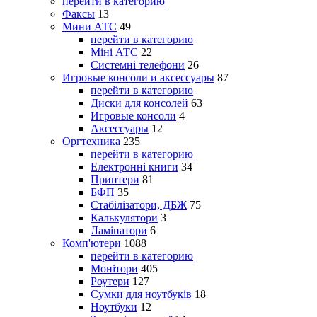
перейти в категорию
Факсы
13
Мини АТС
49
перейти в категорию
Міні АТС
22
Системні телефони
26
Игровые консоли и аксессуары
87
перейти в категорию
Диски для консолей
63
Игровые консоли
4
Аксессуары
12
Оргтехника
235
перейти в категорию
Електронні книги
34
Принтери
81
БФП
35
Стабілізатори, ДБЖ
75
Калькулятори
3
Ламінатори
6
Комп'ютери
1088
перейти в категорию
Монітори
405
Роутери
127
Сумки для ноутбуків
18
Ноутбуки
12