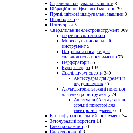
Стрічкові шліфувальні машини
3
Вібраційні шліфувальні машини
30
Прямі, щіткові шліфувальні машини
3
Штроборези
0
Плиткорізи
5
Свердлильний електроінструмент
309
перейти в категорию
Многофункциональный
инструмент
5
Патроны и насадки для
сверлильного инструмента
78
Перфоратори
85
Бури, свердла
193
Дрелі, шуруповерти
349
Аксессуары для дрелей и
шуруповертов
25
Акумулятори, зарядні пристрої
для електроінструменту
74
Аксесуари (Акумулятори,
зарядні пристрої для
електроінструменту)
11
Багатофункціональний інструмент
34
Заточувальні верстати
14
Електролобзики
53
Електроножиці
8