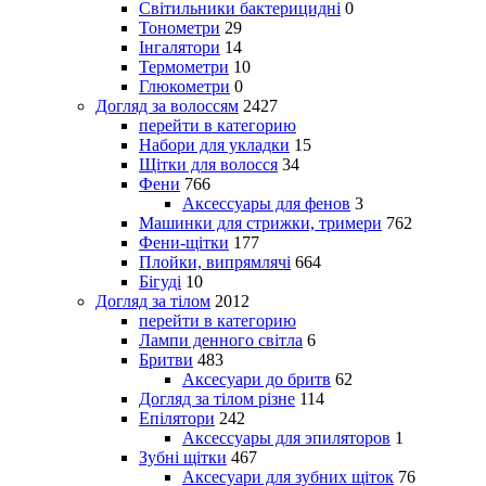
Світильники бактерицидні
0
Тонометри
29
Інгалятори
14
Термометри
10
Глюкометри
0
Догляд за волоссям
2427
перейти в категорию
Набори для укладки
15
Щітки для волосся
34
Фени
766
Аксессуары для фенов
3
Машинки для стрижки, тримери
762
Фени-щітки
177
Плойки, випрямлячі
664
Бігуді
10
Догляд за тілом
2012
перейти в категорию
Лампи денного світла
6
Бритви
483
Аксесуари до бритв
62
Догляд за тілом різне
114
Епілятори
242
Аксессуары для эпиляторов
1
Зубні щітки
467
Аксесуари для зубних щіток
76