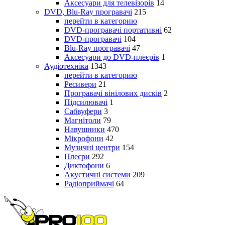
Аксесуари для телевізорів
14
DVD, Blu-Ray програвачі
215
перейти в категорию
DVD-програвачі портативні
62
DVD-програвачі
104
Blu-Ray програвачі
47
Аксесуари до DVD-плеєрів
1
Аудіотехніка
1343
перейти в категорию
Ресивери
21
Програвачі вінілових дисків
2
Підсилювачі
1
Сабвуфери
3
Магнітоли
79
Навушники
470
Мікрофони
42
Музичні центри
154
Плеєри
292
Диктофони
6
Акустичні системи
209
Радіоприймачі
64