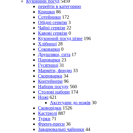
Кухонний посуд
5459
перейти в категорию
Кришки
86
Сотейники
172
Обідні сервізи
3
Чайні сервізи
22
Кавові сервізи
0
Кухонний посуд різне
196
Хлібниці
28
Соковарки
0
Друшляки, сита
17
Пароварки
23
Гусятниці
31
Марміти, фондю
33
Скороварки
34
Контейнери
96
Набори посуду
560
Столові набори
174
Ножі
621
Аксесуари до ножів
30
Сковорідки
1526
Кастрюлі
887
Турки
71
Френч-преси
36
Заварювальні чайники
44