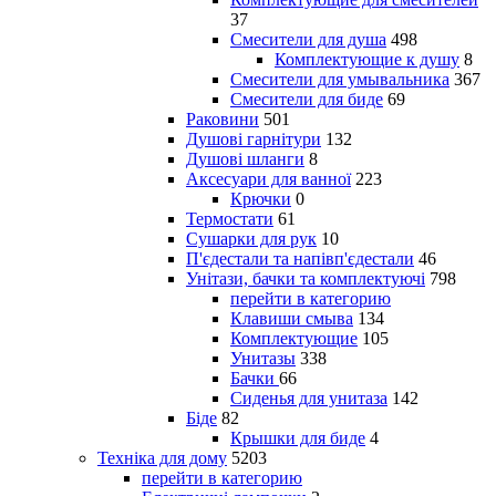
37
Смесители для душа
498
Комплектующие к душу
8
Смесители для умывальника
367
Смесители для биде
69
Раковини
501
Душові гарнітури
132
Душові шланги
8
Аксесуари для ванної
223
Крючки
0
Термостати
61
Сушарки для рук
10
П'єдестали та напівп'єдестали
46
Унітази, бачки та комплектуючі
798
перейти в категорию
Клавиши смыва
134
Комплектующие
105
Унитазы
338
Бачки
66
Сиденья для унитаза
142
Біде
82
Крышки для биде
4
Техніка для дому
5203
перейти в категорию