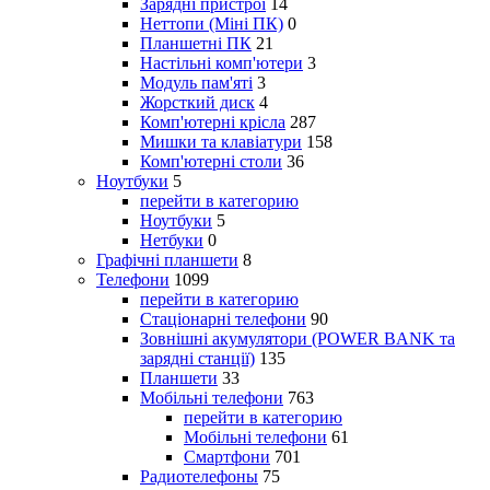
Зарядні пристрої
14
Неттопи (Міні ПК)
0
Планшетні ПК
21
Настільні комп'ютери
3
Модуль пам'яті
3
Жорсткий диск
4
Комп'ютерні крісла
287
Мишки та клавіатури
158
Комп'ютерні столи
36
Ноутбуки
5
перейти в категорию
Ноутбуки
5
Нетбуки
0
Графічні планшети
8
Телефони
1099
перейти в категорию
Стаціонарні телефони
90
Зовнішні акумулятори (POWER BANK та
зарядні станції)
135
Планшети
33
Мобільні телефони
763
перейти в категорию
Мобільні телефони
61
Смартфони
701
Радиотелефоны
75