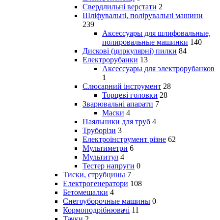
Свердлильні верстати
2
Шліфувальні, полірувальні машини
239
Аксессуары для шлифовальные,
полировальные машинки
140
Дискові (циркулярні) пилки
84
Електрорубанки
13
Аксессуары для электрорубанков
1
Слюсарний інструмент
28
Торцеві головки
28
Зварювальні апарати
7
Маски
4
Паяльники для труб
4
Труборізи
3
Електроінструмент різне
62
Мультиметри
6
Мультитул
4
Тестер напруги
0
Тиски, струбцины
7
Електрогенератори
108
Бетомешалки
4
Снегоуборочные машины
0
Кормоподрібнювачі
11
Тачки
2