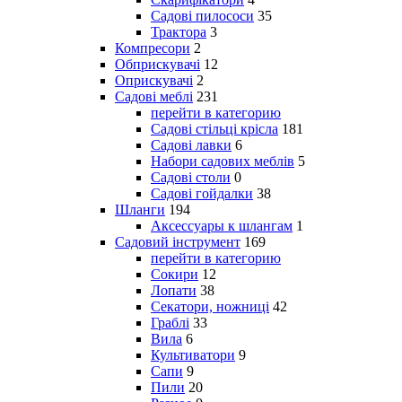
Садові пилососи
35
Трактора
3
Компресори
2
Обприскувачі
12
Оприскувачі
2
Садові меблі
231
перейти в категорию
Садові стільці крісла
181
Садові лавки
6
Набори садових меблів
5
Садові столи
0
Садові гойдалки
38
Шланги
194
Аксессуары к шлангам
1
Садовий інструмент
169
перейти в категорию
Сокири
12
Лопати
38
Секатори, ножниці
42
Граблі
33
Вила
6
Культиватори
9
Сапи
9
Пили
20