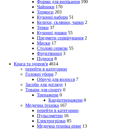
Форми для випікання
190
Чайники
170
Термоси
203
Кухонні набори
51
Келихи, склянки, чарки
2
Терки
37
Кухонні дошки
55
Предмети сервірування
2
Миски
17
Столові сервізи
55
Фруктівниці
3
Підноси
8
Краса та здоров'я
4614
перейти в категорию
Головні убори
7
Обручі для волосся
7
Засоби для догляду
1
Товари для спорту
0
Тренажери
0
Кардіотренажери
0
Медична техніка
167
перейти в категорию
Пульсометри
16
Електрогрілки
85
Медична техніка різне
13