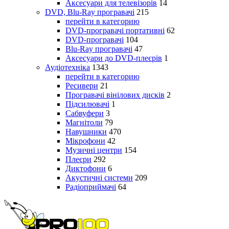
Аксесуари для телевізорів
14
DVD, Blu-Ray програвачі
215
перейти в категорию
DVD-програвачі портативні
62
DVD-програвачі
104
Blu-Ray програвачі
47
Аксесуари до DVD-плеєрів
1
Аудіотехніка
1343
перейти в категорию
Ресивери
21
Програвачі вінілових дисків
2
Підсилювачі
1
Сабвуфери
3
Магнітоли
79
Навушники
470
Мікрофони
42
Музичні центри
154
Плеєри
292
Диктофони
6
Акустичні системи
209
Радіоприймачі
64