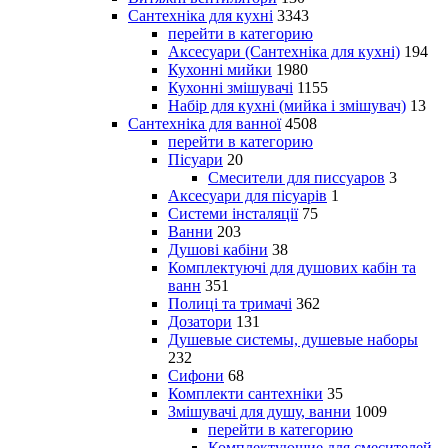
Сантехніка для кухні
3343
перейти в категорию
Аксесуари (Сантехніка для кухні)
194
Кухонні мийки
1980
Кухонні змішувачі
1155
Набір для кухні (мийка і змішувач)
13
Сантехніка для ванної
4508
перейти в категорию
Пісуари
20
Смесители для писсуаров
3
Аксесуари для пісуарів
1
Системи інсталяції
75
Ванни
203
Душові кабіни
38
Комплектуючі для душових кабін та
ванн
351
Полиці та тримачі
362
Дозатори
131
Душевые системы, душевые наборы
232
Сифони
68
Комплекти сантехніки
35
Змішувачі для душу, ванни
1009
перейти в категорию
Комплектующие для смесителей