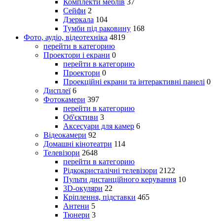
Комплекти меблів
37
Сейфи
2
Дзеркала
104
Тумби під раковину
168
Фото, аудіо, відеотехніка
4819
перейти в категорию
Проектори і екрани
0
перейти в категорию
Проектори
0
Проекційні екрани та інтерактивні панелі
0
Дисплеї
6
Фотокамери
397
перейти в категорию
Об'єктиви
3
Аксесуари для камер
6
Відеокамери
92
Домашні кінотеатри
114
Телевізори
2648
перейти в категорию
Рідкокристалічні телевізори
2122
Пульти дистанційного керування
10
3D-окуляри
22
Кріплення, підставки
465
Антени
5
Тюнери
3