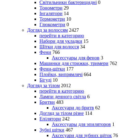
Світильники бактерицидні
0
Тонометри
29
Інгалятори
14
Термометри
10
Глюкометри
0
Догляд за волоссям
2427
перейти в категорию
Набори для укладки
15
Щітки для волосся
34
Фени
766
Аксессуары для фенов
3
Машинки для стрижки, тримери
762
Фени-щітки
177
Плойки, випрямлячі
664
Бігуді
10
Догляд за тілом
2012
перейти в категорию
Лампи денного світла
6
Бритви
483
Аксесуари до бритв
62
Догляд за тілом різне
114
Епілятори
242
Аксессуары для эпиляторов
1
Зубні щітки
467
Аксесуари для зубних щіток
76