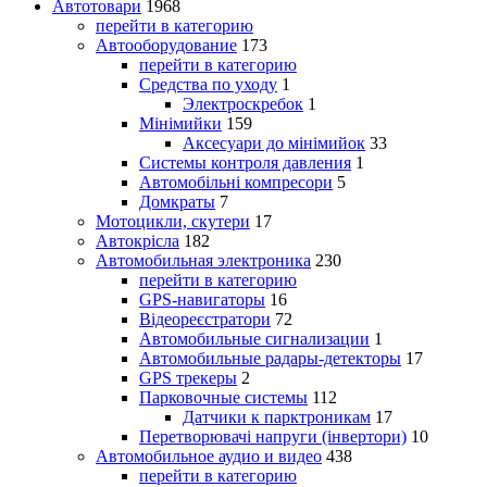
Автотовари
1968
перейти в категорию
Автооборудование
173
перейти в категорию
Средства по уходу
1
Электроскребок
1
Мінімийки
159
Аксесуари до мінімийок
33
Системы контроля давления
1
Автомобільні компресори
5
Домкраты
7
Мотоцикли, скутери
17
Автокрісла
182
Автомобильная электроника
230
перейти в категорию
GPS-навигаторы
16
Відеореєстратори
72
Автомобильные сигнализации
1
Автомобильные радары-детекторы
17
GPS трекеры
2
Парковочные системы
112
Датчики к парктроникам
17
Перетворювачі напруги (інвертори)
10
Автомобильное аудио и видео
438
перейти в категорию