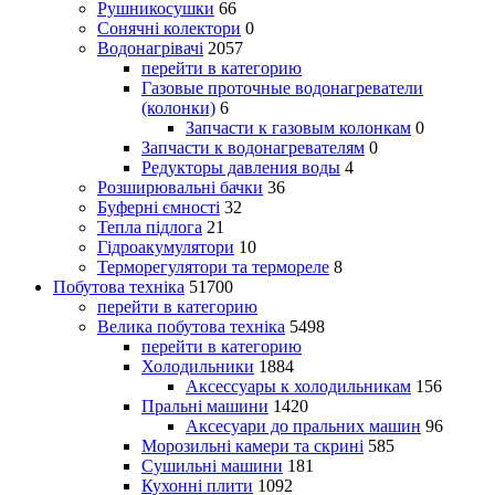
Рушникосушки
66
Сонячні колектори
0
Водонагрівачі
2057
перейти в категорию
Газовые проточные водонагреватели
(колонки)
6
Запчасти к газовым колонкам
0
Запчасти к водонагревателям
0
Редукторы давления воды
4
Розширювальні бачки
36
Буферні ємності
32
Тепла підлога
21
Гідроакумулятори
10
Терморегулятори та термореле
8
Побутова техніка
51700
перейти в категорию
Велика побутова техніка
5498
перейти в категорию
Холодильники
1884
Аксессуары к холодильникам
156
Пральні машини
1420
Аксесуари до пральних машин
96
Морозильні камери та скрині
585
Сушильні машини
181
Кухонні плити
1092