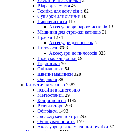
Електричні лампочки
2
Відра для сміття
46
Техніка для дому різне
82
Сушарки для білизни
10
Пароочисники
115
Аксесуари до пароочисників
13
Машинки для стрижки катишів
31
Праски
1274
Аксесуари для прасок
5
Пилососи
3083
Аксесуари до пилососів
323
Прасувальні дошки
69
Годинники
70
Світильники
54
Швейні машинки
328
Оверлоки
38
Кліматична техніка
3383
перейти в категорию
Метеостанції
29
Кондиціонери
1145
Вентилятори
208
Обігрівачі
1493
Зволожувачі повітря
292
Очищувачі повітря
159
Аксесуари для кліматичної техніки
57