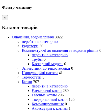
Фільтр магазину
×
Каталог товарів
Опалення, водонагрівачі
3022
перейти в категорию
Радіатори
30
Комплектуючі до опалення та водонагрівачів
0
перейти в категорию
Трубы
0
Каскадний модуль
0
Запчастини до теплотехніки
0
Циркуляційні насоси
41
Термостати
5
Котли
707
перейти в категорию
Електричні котли
280
Газовые котлы
296
Твердопаливні котли
126
Комбинированные
0
Аксессуары к котлам
1