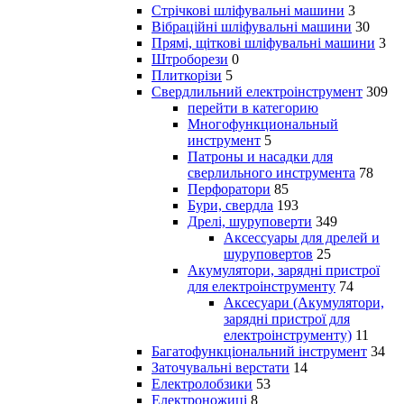
Стрічкові шліфувальні машини
3
Вібраційні шліфувальні машини
30
Прямі, щіткові шліфувальні машини
3
Штроборези
0
Плиткорізи
5
Свердлильний електроінструмент
309
перейти в категорию
Многофункциональный
инструмент
5
Патроны и насадки для
сверлильного инструмента
78
Перфоратори
85
Бури, свердла
193
Дрелі, шуруповерти
349
Аксессуары для дрелей и
шуруповертов
25
Акумулятори, зарядні пристрої
для електроінструменту
74
Аксесуари (Акумулятори,
зарядні пристрої для
електроінструменту)
11
Багатофункціональний інструмент
34
Заточувальні верстати
14
Електролобзики
53
Електроножиці
8