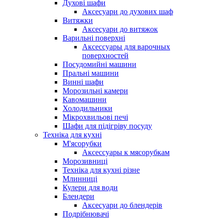
Духові шафи
Аксесуари до духових шаф
Витяжки
Аксесуари до витяжок
Варильні поверхні
Аксессуары для варочных
поверхностей
Посудомийні машини
Пральні машини
Винні шафи
Морозильні камери
Кавомашини
Холодильники
Мікрохвильові печі
Шафи для підігріву посуду
Техніка для кухні
М'ясорубки
Аксессуары к мясорубкам
Морозивниці
Техніка для кухні різне
Млинниці
Кулери для води
Блендери
Аксесуари до блендерів
Подрібнювачі