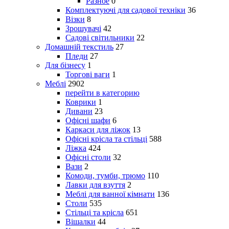
Разное
0
Комплектуючі для садової техніки
36
Візки
8
Зрошувачі
42
Садові світильники
22
Домашній текстиль
27
Пледи
27
Для бізнесу
1
Торгові ваги
1
Меблі
2902
перейти в категорию
Коврики
1
Дивани
23
Офісні шафи
6
Каркаси для ліжок
13
Офісні крісла та стільці
588
Ліжка
424
Офісні столи
32
Вази
2
Комоди, тумби, трюмо
110
Лавки для взуття
2
Меблі для ванної кімнати
136
Столи
535
Стільці та крісла
651
Вішалки
44