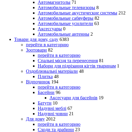
Автомагнитолы
71
Автомобильные телевизоры
8
Автомобильные акустические системы
212
Автомобильные сабвуферы
82
Автомобильные усилители
63
Аксессуары
0
Автомобильные антенны
2
Товари для дому, саду
6383
перейти в категорию
Зоотовари
82
перейти в категорию
Спальні місця та перенесення
81
Набори для підрізання кігтів тваринам
1
Оздоблювальні матеріали
48
Плитка
48
Відпочинок
194
перейти в категорию
Басейни
96
Аксесуари для басейнів
19
Батути
10
Надувні меблі
67
Надувні човни
21
Для дому
2012
перейти в категорию
Сходи та драбини
23