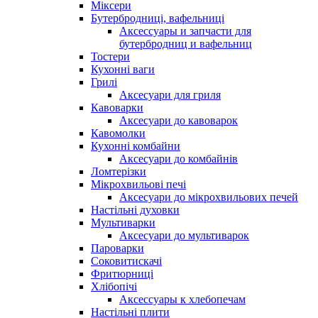
Міксери
Бутербродниці, вафельниці
Аксессуары и запчасти для
бутербродниц и вафельниц
Тостери
Кухонні ваги
Грилі
Аксесуари для гриля
Кавоварки
Аксесуари до кавоварок
Кавомолки
Кухонні комбайни
Аксесуари до комбайнів
Ломтерізки
Мікрохвильові печі
Аксесуари до мікрохвильових печей
Настільні духовки
Мультиварки
Аксесуари до мультиварок
Пароварки
Соковитискачі
Фритюрниці
Хлібопічі
Аксессуары к хлебопечам
Настільні плити