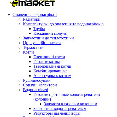
Опалення, водонагрівачі
Радіатори
Комплектуючі до опалення та водонагрівачів
Трубы
Каскадний модуль
Запчастини до теплотехніки
Циркуляційні насоси
Термостати
Котли
Електричні котли
Газовые котлы
Твердопаливні котли
Комбинированные
Аксессуары к котлам
Рушникосушки
Сонячні колектори
Водонагрівачі
Газовые проточные водонагреватели
(колонки)
Запчасти к газовым колонкам
Запчасти к водонагревателям
Редукторы давления воды