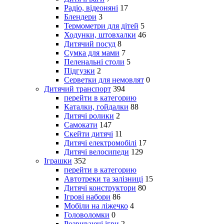
Радіо, відеоняні
17
Блендери
3
Термометри для дітей
5
Ходунки, штовхалки
46
Дитячий посуд
8
Сумка для мами
7
Пеленальні столи
5
Підгузки
2
Серветки для немовлят
0
Дитячий транспорт
394
перейти в категорию
Каталки, гойдалки
88
Дитячі ролики
2
Самокати
147
Скейти дитячі
11
Дитячі електромобілі
17
Дитячі велосипеди
129
Іграшки
352
перейти в категорию
Автотреки та залізниці
15
Дитячі конструктори
80
Ігрові набори
86
Мобіли на ліжечко
4
Головоломки
0
Розвиваючі ігри
2