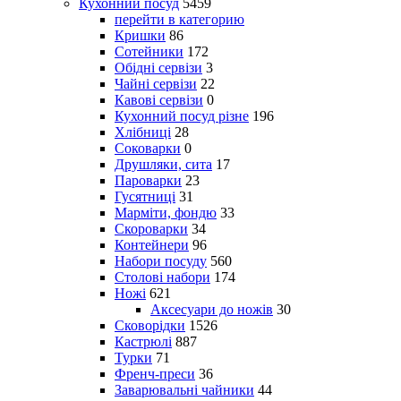
Кухонний посуд
5459
перейти в категорию
Кришки
86
Сотейники
172
Обідні сервізи
3
Чайні сервізи
22
Кавові сервізи
0
Кухонний посуд різне
196
Хлібниці
28
Соковарки
0
Друшляки, сита
17
Пароварки
23
Гусятниці
31
Марміти, фондю
33
Скороварки
34
Контейнери
96
Набори посуду
560
Столові набори
174
Ножі
621
Аксесуари до ножів
30
Сковорідки
1526
Кастрюлі
887
Турки
71
Френч-преси
36
Заварювальні чайники
44