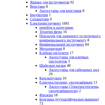
Ящики для інструментів
92
Верстаки
8
Аксессуары для верстаков
8
Інкубатори
1
Сепаратори
0
Електроінструмент
1681
перейти в категорию
Технічні фени
16
Приладдя для лазерного та оптичного
вимірювального інструменту
8
Вимірювальний інструмент
84
Металошукачі
8
Клейові пістолети
17
Аксессуары для клеевых
пистолетов
3
Шабельні пилки
48
Аксессуары для сабельных пил
29
Кроскопульти
10
Електростеплери, гвоздезабивачі
13
Аксессуары (Электростеплеры,
гвоздезабиватели)
2
Фрезери
18
Болгарки (кутошліфувальні машини)
73