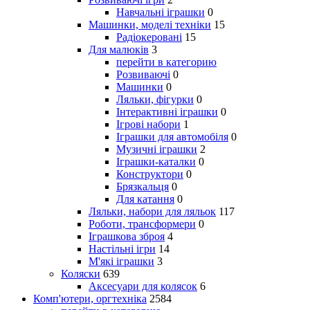
Навчальні іграшки
0
Машинки, моделі техніки
15
Радіокеровані
15
Для малюків
3
перейти в категорию
Розвиваючі
0
Машинки
0
Ляльки, фігурки
0
Інтерактивні іграшки
0
Ігрові набори
1
Іграшки для автомобіля
0
Музичні іграшки
2
Іграшки-каталки
0
Конструктори
0
Брязкальця
0
Для катання
0
Ляльки, набори для ляльок
117
Роботи, трансформери
0
Іграшкова зброя
4
Настільні ігри
14
М'які іграшки
3
Коляски
639
Аксесуари для колясок
6
Комп'ютери, оргтехніка
2584