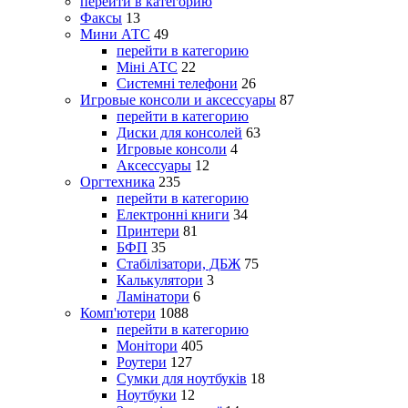
перейти в категорию
Факсы
13
Мини АТС
49
перейти в категорию
Міні АТС
22
Системні телефони
26
Игровые консоли и аксессуары
87
перейти в категорию
Диски для консолей
63
Игровые консоли
4
Аксессуары
12
Оргтехника
235
перейти в категорию
Електронні книги
34
Принтери
81
БФП
35
Стабілізатори, ДБЖ
75
Калькулятори
3
Ламінатори
6
Комп'ютери
1088
перейти в категорию
Монітори
405
Роутери
127
Сумки для ноутбуків
18
Ноутбуки
12