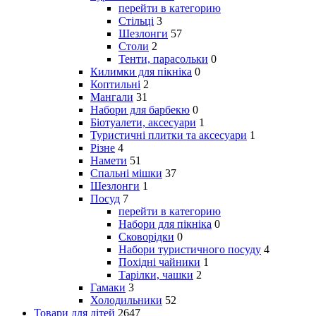
перейти в категорию
Стільці
3
Шезлонги
57
Столи
2
Тенти, парасольки
0
Килимки для пікніка
0
Коптильні
2
Мангали
31
Набори для барбекю
0
Біотуалети, аксесуари
1
Туристичні плитки та аксесуари
1
Різне
4
Намети
51
Спальні мішки
37
Шезлонги
1
Посуд
7
перейти в категорию
Набори для пікніка
0
Сковорідки
0
Набори туристичного посуду
4
Похідні чайники
1
Тарілки, чашки
2
Гамаки
3
Холодильники
52
Товари для дітей
2647