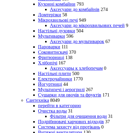
Кухонні комбайни
793
Аксесуари до комбайнів
274
Ломтерізки
58
Мікрохвильові печі
949
Аксесуари до мікрохвильових печей
9
Настільні духовки
504
Мультиварки
596
Аксесуари до мультиварок
67
Пароварки
111
Соковитискачі
370
Фритюрниці
138
Хлібопічі
167
Аксессуары к хлебопечам
0
Настільні плити
500
Електрочайники
1770
Йогуртниці
44
Мультипечі і аерогрилі
267
Сушарки для овочів та фруктів
171
Сантехніка
8049
перейти в категорию
Очистка воды
31
Фільтри для очищення води
31
Подрібнювачі харчових відходів
37
Система захисту від протікань
0
Витяжні вентилятори
130