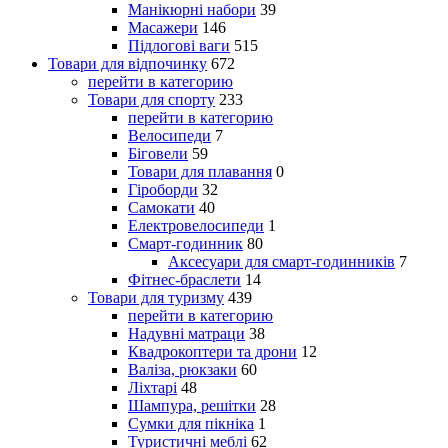
Манікюрні набори
39
Масажери
146
Підлогові ваги
515
Товари для відпочинку
672
перейти в категорию
Товари для спорту
233
перейти в категорию
Велосипеди
7
Біговели
59
Товари для плавання
0
Гіроборди
32
Самокати
40
Електровелосипеди
1
Смарт-годинник
80
Аксесуари для смарт-годинників
7
Фітнес-браслети
14
Товари для туризму
439
перейти в категорию
Надувні матраци
38
Квадрокоптери та дрони
12
Валіза, рюкзаки
60
Ліхтарі
48
Шампура, решітки
28
Сумки для пікніка
1
Туристичні меблі
62