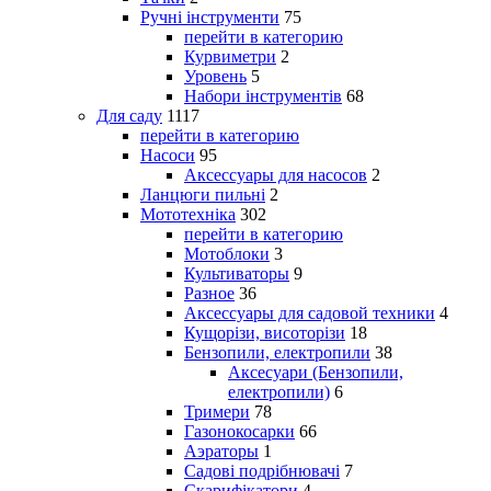
Ручні інструменти
75
перейти в категорию
Курвиметри
2
Уровень
5
Набори інструментів
68
Для саду
1117
перейти в категорию
Насоси
95
Аксессуары для насосов
2
Ланцюги пильні
2
Мототехніка
302
перейти в категорию
Мотоблоки
3
Культиваторы
9
Разное
36
Аксессуары для садовой техники
4
Кущорізи, висоторізи
18
Бензопили, електропили
38
Аксесуари (Бензопили,
електропили)
6
Тримери
78
Газонокосарки
66
Аэраторы
1
Садові подрібнювачі
7
Скарифікатори
4