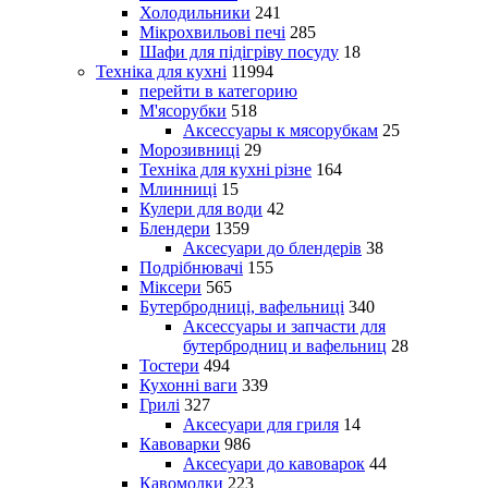
Холодильники
241
Мікрохвильові печі
285
Шафи для підігріву посуду
18
Техніка для кухні
11994
перейти в категорию
М'ясорубки
518
Аксессуары к мясорубкам
25
Морозивниці
29
Техніка для кухні різне
164
Млинниці
15
Кулери для води
42
Блендери
1359
Аксесуари до блендерів
38
Подрібнювачі
155
Міксери
565
Бутербродниці, вафельниці
340
Аксессуары и запчасти для
бутербродниц и вафельниц
28
Тостери
494
Кухонні ваги
339
Грилі
327
Аксесуари для гриля
14
Кавоварки
986
Аксесуари до кавоварок
44
Кавомолки
223