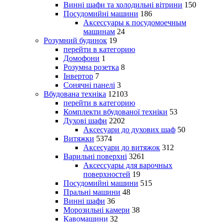
Винні шафи та холодильні вітрини
150
Посудомийні машини
186
Аксессуары к посудомоечным
машинам
24
Розумний будинок
19
перейти в категорию
Домофони
1
Розумна розетка
8
Інвертор
7
Сонячні панелі
3
Вбудована техніка
12103
перейти в категорию
Комплекти вбудованої техніки
53
Духові шафи
2202
Аксесуари до духових шаф
50
Витяжки
5374
Аксесуари до витяжок
312
Варильні поверхні
3261
Аксессуары для варочных
поверхностей
19
Посудомийні машини
515
Пральні машини
48
Винні шафи
36
Морозильні камери
38
Кавомашини
32