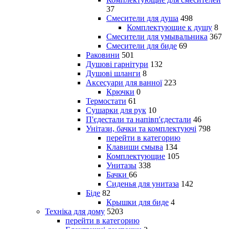
37
Смесители для душа
498
Комплектующие к душу
8
Смесители для умывальника
367
Смесители для биде
69
Раковини
501
Душові гарнітури
132
Душові шланги
8
Аксесуари для ванної
223
Крючки
0
Термостати
61
Сушарки для рук
10
П'єдестали та напівп'єдестали
46
Унітази, бачки та комплектуючі
798
перейти в категорию
Клавиши смыва
134
Комплектующие
105
Унитазы
338
Бачки
66
Сиденья для унитаза
142
Біде
82
Крышки для биде
4
Техніка для дому
5203
перейти в категорию