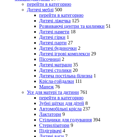
перейти в категорию
Дитячі меблі
500
перейти в категорию
Дитячі ліжечка
125
Розвиваючі центри та килимки
51
Дитячі намети
18
Дитячі гірки
1
Дитячі парти
27
Дитячі будиночки
2
Дитячі ігрові комплекси
29
Пісочниці
2
Дитячі матраци
35
Дитячі столики
20
Дитяча постільна білизна
1
Крісла-гойдалки
111
Манеж
76
Усе для матері та дитини
761
перейти в категорию
Зубні щітки для дітей
8
Автомобільні крісла
237
Лактатори
9
Стільчики для годування
394
Стерилізатори
9
Підігрівачі
4
Дитячі ваги
7