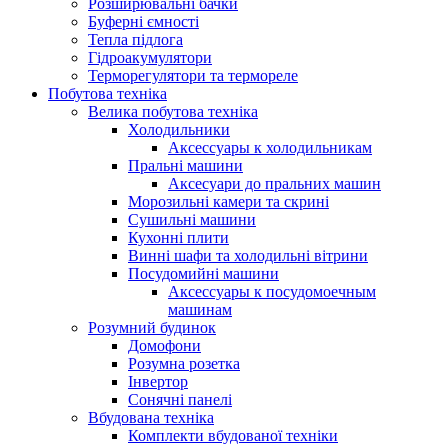
Розширювальні бачки
Буферні ємності
Тепла підлога
Гідроакумулятори
Терморегулятори та термореле
Побутова техніка
Велика побутова техніка
Холодильники
Аксессуары к холодильникам
Пральні машини
Аксесуари до пральних машин
Морозильні камери та скрині
Сушильні машини
Кухонні плити
Винні шафи та холодильні вітрини
Посудомийні машини
Аксессуары к посудомоечным
машинам
Розумний будинок
Домофони
Розумна розетка
Інвертор
Сонячні панелі
Вбудована техніка
Комплекти вбудованої техніки