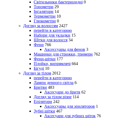
Світильники бактерицидні
0
Тонометри
29
Інгалятори
14
Термометри
10
Глюкометри
0
Догляд за волоссям
2427
перейти в категорию
Набори для укладки
15
Щітки для волосся
34
Фени
766
Аксессуары для фенов
3
Машинки для стрижки, тримери
762
Фени-щітки
177
Плойки, випрямлячі
664
Бігуді
10
Догляд за тілом
2012
перейти в категорию
Лампи денного світла
6
Бритви
483
Аксесуари до бритв
62
Догляд за тілом різне
114
Епілятори
242
Аксессуары для эпиляторов
1
Зубні щітки
467
Аксесуари для зубних щіток
76