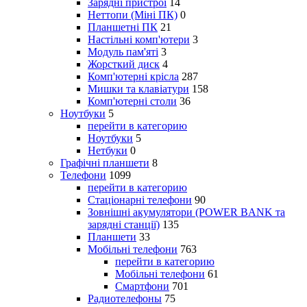
Зарядні пристрої
14
Неттопи (Міні ПК)
0
Планшетні ПК
21
Настільні комп'ютери
3
Модуль пам'яті
3
Жорсткий диск
4
Комп'ютерні крісла
287
Мишки та клавіатури
158
Комп'ютерні столи
36
Ноутбуки
5
перейти в категорию
Ноутбуки
5
Нетбуки
0
Графічні планшети
8
Телефони
1099
перейти в категорию
Стаціонарні телефони
90
Зовнішні акумулятори (POWER BANK та
зарядні станції)
135
Планшети
33
Мобільні телефони
763
перейти в категорию
Мобільні телефони
61
Смартфони
701
Радиотелефоны
75