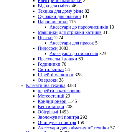
Електричні лампочки
2
Відра для сміття
46
Техніка для дому різне
82
Сушарки для білизни
10
Пароочисники
115
Аксесуари до пароочисників
13
Машинки для стрижки катишів
31
Праски
1274
Аксесуари для прасок
5
Пилососи
3083
Аксесуари до пилососів
323
Прасувальні дошки
69
Годинники
70
Світильники
54
Швейні машинки
328
Оверлоки
38
Кліматична техніка
3383
перейти в категорию
Метеостанції
29
Кондиціонери
1145
Вентилятори
208
Обігрівачі
1493
Зволожувачі повітря
292
Очищувачі повітря
159
Аксесуари для кліматичної техніки
57