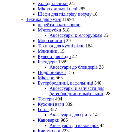
Холодильники
241
Мікрохвильові печі
285
Шафи для підігріву посуду
18
Техніка для кухні
11994
перейти в категорию
М'ясорубки
518
Аксессуары к мясорубкам
25
Морозивниці
29
Техніка для кухні різне
164
Млинниці
15
Кулери для води
42
Блендери
1359
Аксесуари до блендерів
38
Подрібнювачі
155
Міксери
565
Бутербродниці, вафельниці
340
Аксессуары и запчасти для
бутербродниц и вафельниц
28
Тостери
494
Кухонні ваги
339
Грилі
327
Аксесуари для гриля
14
Кавоварки
986
Аксесуари до кавоварок
44
Кавомолки
223