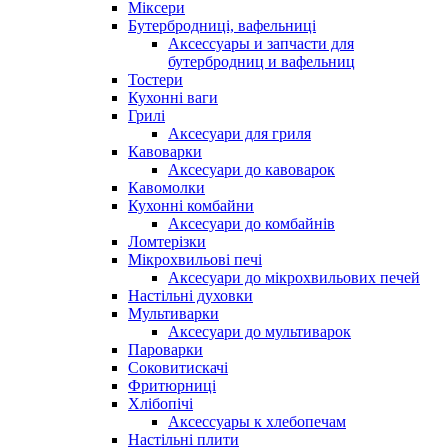
Міксери
Бутербродниці, вафельниці
Аксессуары и запчасти для
бутербродниц и вафельниц
Тостери
Кухонні ваги
Грилі
Аксесуари для гриля
Кавоварки
Аксесуари до кавоварок
Кавомолки
Кухонні комбайни
Аксесуари до комбайнів
Ломтерізки
Мікрохвильові печі
Аксесуари до мікрохвильових печей
Настільні духовки
Мультиварки
Аксесуари до мультиварок
Пароварки
Соковитискачі
Фритюрниці
Хлібопічі
Аксессуары к хлебопечам
Настільні плити