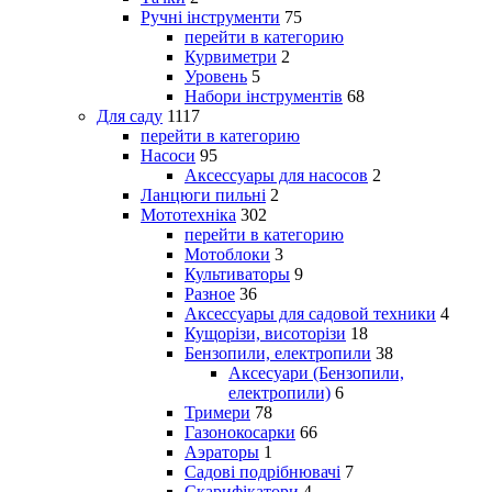
Ручні інструменти
75
перейти в категорию
Курвиметри
2
Уровень
5
Набори інструментів
68
Для саду
1117
перейти в категорию
Насоси
95
Аксессуары для насосов
2
Ланцюги пильні
2
Мототехніка
302
перейти в категорию
Мотоблоки
3
Культиваторы
9
Разное
36
Аксессуары для садовой техники
4
Кущорізи, висоторізи
18
Бензопили, електропили
38
Аксесуари (Бензопили,
електропили)
6
Тримери
78
Газонокосарки
66
Аэраторы
1
Садові подрібнювачі
7
Скарифікатори
4