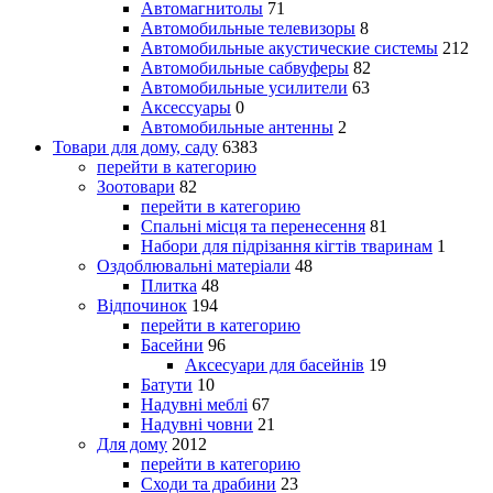
Автомагнитолы
71
Автомобильные телевизоры
8
Автомобильные акустические системы
212
Автомобильные сабвуферы
82
Автомобильные усилители
63
Аксессуары
0
Автомобильные антенны
2
Товари для дому, саду
6383
перейти в категорию
Зоотовари
82
перейти в категорию
Спальні місця та перенесення
81
Набори для підрізання кігтів тваринам
1
Оздоблювальні матеріали
48
Плитка
48
Відпочинок
194
перейти в категорию
Басейни
96
Аксесуари для басейнів
19
Батути
10
Надувні меблі
67
Надувні човни
21
Для дому
2012
перейти в категорию
Сходи та драбини
23