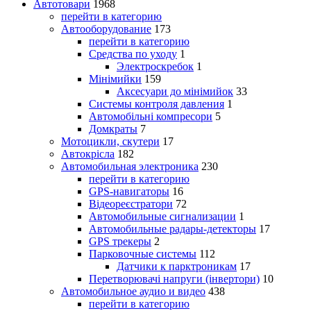
Автотовари
1968
перейти в категорию
Автооборудование
173
перейти в категорию
Средства по уходу
1
Электроскребок
1
Мінімийки
159
Аксесуари до мінімийок
33
Системы контроля давления
1
Автомобільні компресори
5
Домкраты
7
Мотоцикли, скутери
17
Автокрісла
182
Автомобильная электроника
230
перейти в категорию
GPS-навигаторы
16
Відеореєстратори
72
Автомобильные сигнализации
1
Автомобильные радары-детекторы
17
GPS трекеры
2
Парковочные системы
112
Датчики к парктроникам
17
Перетворювачі напруги (інвертори)
10
Автомобильное аудио и видео
438
перейти в категорию