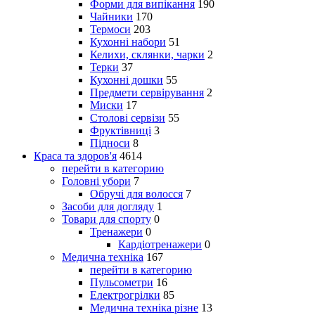
Форми для випікання
190
Чайники
170
Термоси
203
Кухонні набори
51
Келихи, склянки, чарки
2
Терки
37
Кухонні дошки
55
Предмети сервірування
2
Миски
17
Столові сервізи
55
Фруктівниці
3
Підноси
8
Краса та здоров'я
4614
перейти в категорию
Головні убори
7
Обручі для волосся
7
Засоби для догляду
1
Товари для спорту
0
Тренажери
0
Кардіотренажери
0
Медична техніка
167
перейти в категорию
Пульсометри
16
Електрогрілки
85
Медична техніка різне
13