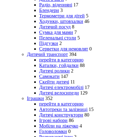
Радіо, відеоняні
17
Блендери
3
Термометри для дітей
5
Ходунки, штовхалки
46
Дитячий посуд
8
Сумка для мами
7
Пеленальні столи
5
Підгузки
2
Серветки для немовлят
0
Дитячий транспорт
394
перейти в категорию
Каталки, гойдалки
88
Дитячі ролики
2
Самокати
147
Скейти дитячі
11
Дитячі електромобілі
17
Дитячі велосипеди
129
Іграшки
352
перейти в категорию
Автотреки та залізниці
15
Дитячі конструктори
80
Ігрові набори
86
Мобіли на ліжечко
4
Головоломки
0
Розвиваючі ігри
2