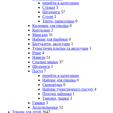
перейти в категорию
Стільці
3
Шезлонги
57
Столи
2
Тенти, парасольки
0
Килимки для пікніка
0
Коптильні
2
Мангали
31
Набори для барбекю
0
Біотуалети, аксесуари
1
Туристичні плитки та аксесуари
1
Різне
4
Намети
51
Спальні мішки
37
Шезлонги
1
Посуд
7
перейти в категорию
Набори для пікніка
0
Сковорідки
0
Набори туристичного посуду
4
Похідні чайники
1
Тарілки, чашки
2
Гамаки
3
Холодильники
52
Товари для дітей
2647