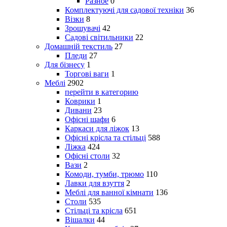
Разное
0
Комплектуючі для садової техніки
36
Візки
8
Зрошувачі
42
Садові світильники
22
Домашній текстиль
27
Пледи
27
Для бізнесу
1
Торгові ваги
1
Меблі
2902
перейти в категорию
Коврики
1
Дивани
23
Офісні шафи
6
Каркаси для ліжок
13
Офісні крісла та стільці
588
Ліжка
424
Офісні столи
32
Вази
2
Комоди, тумби, трюмо
110
Лавки для взуття
2
Меблі для ванної кімнати
136
Столи
535
Стільці та крісла
651
Вішалки
44