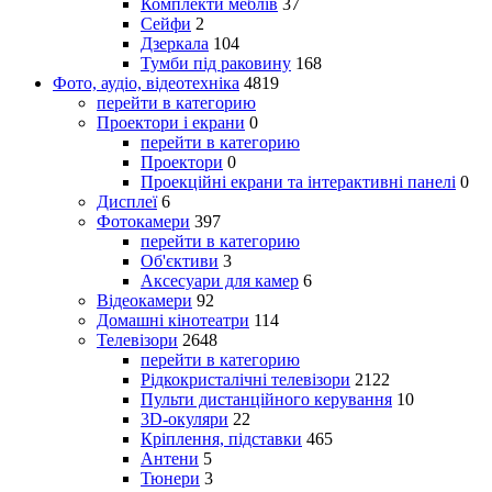
Комплекти меблів
37
Сейфи
2
Дзеркала
104
Тумби під раковину
168
Фото, аудіо, відеотехніка
4819
перейти в категорию
Проектори і екрани
0
перейти в категорию
Проектори
0
Проекційні екрани та інтерактивні панелі
0
Дисплеї
6
Фотокамери
397
перейти в категорию
Об'єктиви
3
Аксесуари для камер
6
Відеокамери
92
Домашні кінотеатри
114
Телевізори
2648
перейти в категорию
Рідкокристалічні телевізори
2122
Пульти дистанційного керування
10
3D-окуляри
22
Кріплення, підставки
465
Антени
5
Тюнери
3