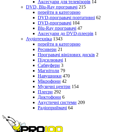
Аксесуари для телевізорів
14
DVD, Blu-Ray програвачі
215
перейти в категорию
DVD-програвачі портативні
62
DVD-програвачі
104
Blu-Ray програвачі
47
Аксесуари до DVD-плеєрів
1
Аудіотехніка
1343
перейти в категорию
Ресивери
21
Програвачі вінілових дисків
2
Підсилювачі
1
Сабвуфери
3
Магнітоли
79
Навушники
470
Мікрофони
42
Музичні центри
154
Плеєри
292
Диктофони
6
Акустичні системи
209
Радіоприймачі
64