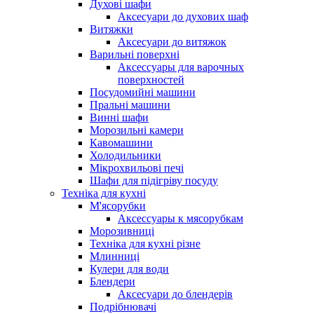
Духові шафи
Аксесуари до духових шаф
Витяжки
Аксесуари до витяжок
Варильні поверхні
Аксессуары для варочных
поверхностей
Посудомийні машини
Пральні машини
Винні шафи
Морозильні камери
Кавомашини
Холодильники
Мікрохвильові печі
Шафи для підігріву посуду
Техніка для кухні
М'ясорубки
Аксессуары к мясорубкам
Морозивниці
Техніка для кухні різне
Млинниці
Кулери для води
Блендери
Аксесуари до блендерів
Подрібнювачі