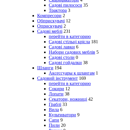
Садові пилососи
35
Трактора
3
Компресори
2
Обприскувачі
12
Оприскувачі
2
Садові меблі
231
перейти в категорию
Садові стільці крісла
181
Садові лавки
6
Набори садових меблів
5
Садові столи
0
Садові гойдалки
38
Шланги
194
Аксессуары к шлангам
1
Садовий інструмент
169
перейти в категорию
Сокири
12
Лопати
38
Секатори, ножниці
42
Граблі
33
Вила
6
Культиватори
9
Сапи
9
Пили
20