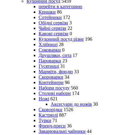
Кухонний посуд
5459
перейти в категорию
Кришки
86
Сотейники
172
Обідні сервізи
3
Чайні сервізи
22
Кавові сервізи
0
Кухонний посуд різне
196
Хлібниці
28
Соковарки
0
Друшляки, сита
17
Пароварки
23
Гусятниці
31
Марміти, фондю
33
Скороварки
34
Контейнери
96
Набори посуду
560
Столові набори
174
Ножі
621
Аксесуари до ножів
30
Сковорідки
1526
Кастрюлі
887
Турки
71
Френч-преси
36
Заварювальні чайники
44