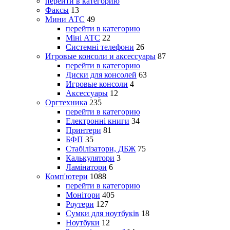
перейти в категорию
Факсы
13
Мини АТС
49
перейти в категорию
Міні АТС
22
Системні телефони
26
Игровые консоли и аксессуары
87
перейти в категорию
Диски для консолей
63
Игровые консоли
4
Аксессуары
12
Оргтехника
235
перейти в категорию
Електронні книги
34
Принтери
81
БФП
35
Стабілізатори, ДБЖ
75
Калькулятори
3
Ламінатори
6
Комп'ютери
1088
перейти в категорию
Монітори
405
Роутери
127
Сумки для ноутбуків
18
Ноутбуки
12