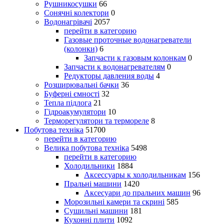
Рушникосушки
66
Сонячні колектори
0
Водонагрівачі
2057
перейти в категорию
Газовые проточные водонагреватели
(колонки)
6
Запчасти к газовым колонкам
0
Запчасти к водонагревателям
0
Редукторы давления воды
4
Розширювальні бачки
36
Буферні ємності
32
Тепла підлога
21
Гідроакумулятори
10
Терморегулятори та термореле
8
Побутова техніка
51700
перейти в категорию
Велика побутова техніка
5498
перейти в категорию
Холодильники
1884
Аксессуары к холодильникам
156
Пральні машини
1420
Аксесуари до пральних машин
96
Морозильні камери та скрині
585
Сушильні машини
181
Кухонні плити
1092