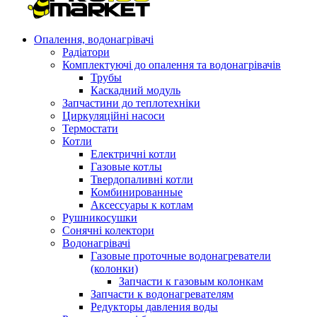
Опалення, водонагрівачі
Радіатори
Комплектуючі до опалення та водонагрівачів
Трубы
Каскадний модуль
Запчастини до теплотехніки
Циркуляційні насоси
Термостати
Котли
Електричні котли
Газовые котлы
Твердопаливні котли
Комбинированные
Аксессуары к котлам
Рушникосушки
Сонячні колектори
Водонагрівачі
Газовые проточные водонагреватели
(колонки)
Запчасти к газовым колонкам
Запчасти к водонагревателям
Редукторы давления воды