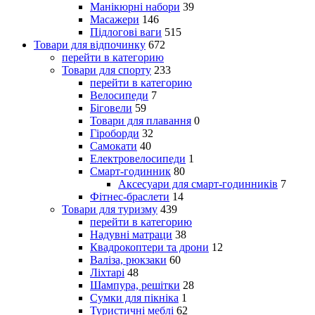
Манікюрні набори
39
Масажери
146
Підлогові ваги
515
Товари для відпочинку
672
перейти в категорию
Товари для спорту
233
перейти в категорию
Велосипеди
7
Біговели
59
Товари для плавання
0
Гіроборди
32
Самокати
40
Електровелосипеди
1
Смарт-годинник
80
Аксесуари для смарт-годинників
7
Фітнес-браслети
14
Товари для туризму
439
перейти в категорию
Надувні матраци
38
Квадрокоптери та дрони
12
Валіза, рюкзаки
60
Ліхтарі
48
Шампура, решітки
28
Сумки для пікніка
1
Туристичні меблі
62