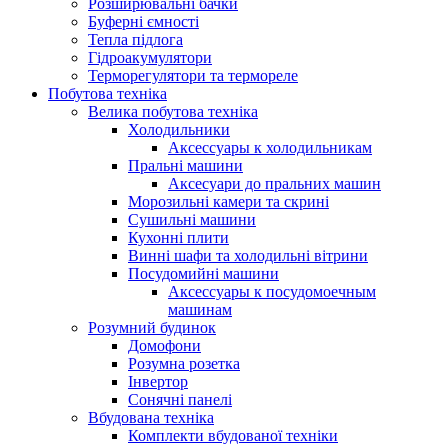
Розширювальні бачки
Буферні ємності
Тепла підлога
Гідроакумулятори
Терморегулятори та термореле
Побутова техніка
Велика побутова техніка
Холодильники
Аксессуары к холодильникам
Пральні машини
Аксесуари до пральних машин
Морозильні камери та скрині
Сушильні машини
Кухонні плити
Винні шафи та холодильні вітрини
Посудомийні машини
Аксессуары к посудомоечным
машинам
Розумний будинок
Домофони
Розумна розетка
Інвертор
Сонячні панелі
Вбудована техніка
Комплекти вбудованої техніки