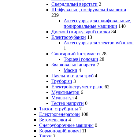
Свердлильні верстати
2
Шліфувальні, полірувальні машини
239
Аксессуары для шлифовальные,
полировальные машинки
140
Дискові (циркулярні) пилки
84
Електрорубанки
13
Аксессуары для электрорубанков
1
Слюсарний інструмент
28
Торцеві головки
28
Зварювальні апарати
7
Маски
4
Паяльники для труб
4
Труборізи
3
Електроінструмент різне
62
Мультиметри
6
Мультитул
4
Тестер напруги
0
Тиски, струбцины
7
Електрогенератори
108
Бетомешалки
4
Снегоуборочные машины
0
Кормоподрібнювачі
11
Тачки
2