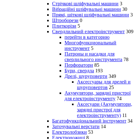
Стрічкові шліфувальні машини
3
Вібраційні шліфувальні машини
30
Прямі, щіткові шліфувальні машини
3
Штроборези
0
Плиткорізи
5
Свердлильний електроінструмент
309
перейти в категорию
Многофункциональный
инструмент
5
Патроны и насадки для
сверлильного инструмента
78
Перфоратори
85
Бури, свердла
193
Дрелі, шуруповерти
349
Аксессуары для дрелей и
шуруповертов
25
Акумулятори, зарядні пристрої
для електроінструменту
74
Аксесуари (Акумулятори,
зарядні пристрої для
електроінструменту)
11
Багатофункціональний інструмент
34
Заточувальні верстати
14
Електролобзики
53
Електроножиці
8