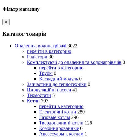
Фільтр магазину
×
Каталог товарів
Опалення, водонагрівачі
3022
перейти в категорию
Радіатори
30
Комплектуючі до опалення та водонагрівачів
0
перейти в категорию
Трубы
0
Каскадний модуль
0
Запчастини до теплотехніки
0
Циркуляційні насоси
41
Термостати
5
Котли
707
перейти в категорию
Електричні котли
280
Газовые котлы
296
Твердопаливні котли
126
Комбинированные
0
Аксессуары к котлам
1