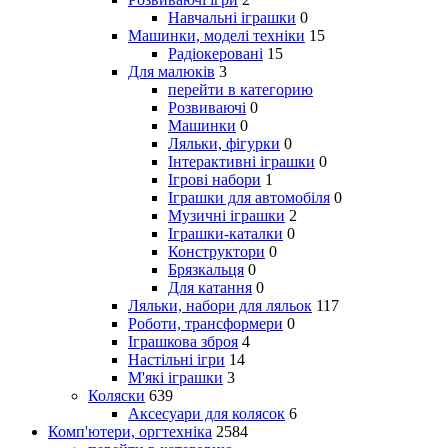
Навчальні іграшки
0
Машинки, моделі техніки
15
Радіокеровані
15
Для малюків
3
перейти в категорию
Розвиваючі
0
Машинки
0
Ляльки, фігурки
0
Інтерактивні іграшки
0
Ігрові набори
1
Іграшки для автомобіля
0
Музичні іграшки
2
Іграшки-каталки
0
Конструктори
0
Брязкальця
0
Для катання
0
Ляльки, набори для ляльок
117
Роботи, трансформери
0
Іграшкова зброя
4
Настільні ігри
14
М'які іграшки
3
Коляски
639
Аксесуари для колясок
6
Комп'ютери, оргтехніка
2584