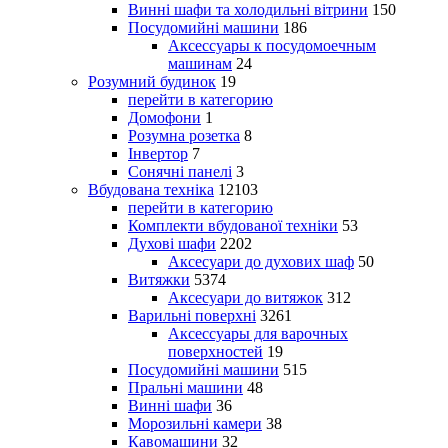
Винні шафи та холодильні вітрини
150
Посудомийні машини
186
Аксессуары к посудомоечным
машинам
24
Розумний будинок
19
перейти в категорию
Домофони
1
Розумна розетка
8
Інвертор
7
Сонячні панелі
3
Вбудована техніка
12103
перейти в категорию
Комплекти вбудованої техніки
53
Духові шафи
2202
Аксесуари до духових шаф
50
Витяжки
5374
Аксесуари до витяжок
312
Варильні поверхні
3261
Аксессуары для варочных
поверхностей
19
Посудомийні машини
515
Пральні машини
48
Винні шафи
36
Морозильні камери
38
Кавомашини
32