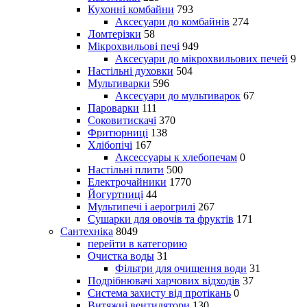
Кухонні комбайни
793
Аксесуари до комбайнів
274
Ломтерізки
58
Мікрохвильові печі
949
Аксесуари до мікрохвильових печей
9
Настільні духовки
504
Мультиварки
596
Аксесуари до мультиварок
67
Пароварки
111
Соковитискачі
370
Фритюрниці
138
Хлібопічі
167
Аксессуары к хлебопечам
0
Настільні плити
500
Електрочайники
1770
Йогуртниці
44
Мультипечі і аерогрилі
267
Сушарки для овочів та фруктів
171
Сантехніка
8049
перейти в категорию
Очистка воды
31
Фільтри для очищення води
31
Подрібнювачі харчових відходів
37
Система захисту від протікань
0
Витяжні вентилятори
130