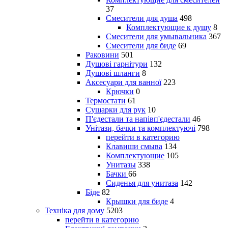
37
Смесители для душа
498
Комплектующие к душу
8
Смесители для умывальника
367
Смесители для биде
69
Раковини
501
Душові гарнітури
132
Душові шланги
8
Аксесуари для ванної
223
Крючки
0
Термостати
61
Сушарки для рук
10
П'єдестали та напівп'єдестали
46
Унітази, бачки та комплектуючі
798
перейти в категорию
Клавиши смыва
134
Комплектующие
105
Унитазы
338
Бачки
66
Сиденья для унитаза
142
Біде
82
Крышки для биде
4
Техніка для дому
5203
перейти в категорию