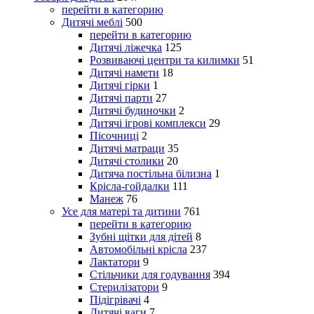
перейти в категорию
Дитячі меблі
500
перейти в категорию
Дитячі ліжечка
125
Розвиваючі центри та килимки
51
Дитячі намети
18
Дитячі гірки
1
Дитячі парти
27
Дитячі будиночки
2
Дитячі ігрові комплекси
29
Пісочниці
2
Дитячі матраци
35
Дитячі столики
20
Дитяча постільна білизна
1
Крісла-гойдалки
111
Манеж
76
Усе для матері та дитини
761
перейти в категорию
Зубні щітки для дітей
8
Автомобільні крісла
237
Лактатори
9
Стільчики для годування
394
Стерилізатори
9
Підігрівачі
4
Дитячі ваги
7