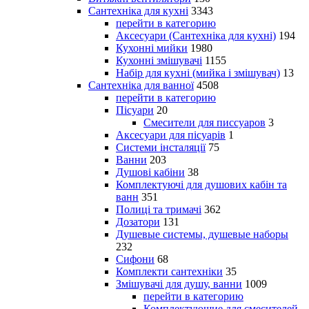
Сантехніка для кухні
3343
перейти в категорию
Аксесуари (Сантехніка для кухні)
194
Кухонні мийки
1980
Кухонні змішувачі
1155
Набір для кухні (мийка і змішувач)
13
Сантехніка для ванної
4508
перейти в категорию
Пісуари
20
Смесители для писсуаров
3
Аксесуари для пісуарів
1
Системи інсталяції
75
Ванни
203
Душові кабіни
38
Комплектуючі для душових кабін та
ванн
351
Полиці та тримачі
362
Дозатори
131
Душевые системы, душевые наборы
232
Сифони
68
Комплекти сантехніки
35
Змішувачі для душу, ванни
1009
перейти в категорию
Комплектующие для смесителей