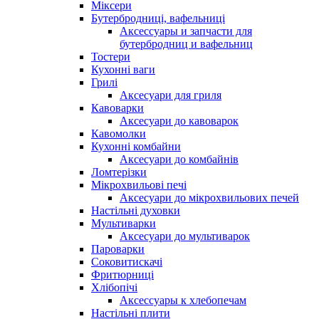
Міксери
Бутербродниці, вафельниці
Аксессуары и запчасти для
бутербродниц и вафельниц
Тостери
Кухонні ваги
Грилі
Аксесуари для гриля
Кавоварки
Аксесуари до кавоварок
Кавомолки
Кухонні комбайни
Аксесуари до комбайнів
Ломтерізки
Мікрохвильові печі
Аксесуари до мікрохвильових печей
Настільні духовки
Мультиварки
Аксесуари до мультиварок
Пароварки
Соковитискачі
Фритюрниці
Хлібопічі
Аксессуары к хлебопечам
Настільні плити