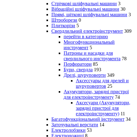
Стрічкові шліфувальні машини
3
Вібраційні шліфувальні машини
30
Прямі, щіткові шліфувальні машини
3
Штроборези
0
Плиткорізи
5
Свердлильний електроінструмент
309
перейти в категорию
Многофункциональный
инструмент
5
Патроны и насадки для
сверлильного инструмента
78
Перфоратори
85
Бури, свердла
193
Дрелі, шуруповерти
349
Аксессуары для дрелей и
шуруповертов
25
Акумулятори, зарядні пристрої
для електроінструменту
74
Аксесуари (Акумулятори,
зарядні пристрої для
електроінструменту)
11
Багатофункціональний інструмент
34
Заточувальні верстати
14
Електролобзики
53
Електроножиці
8