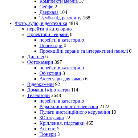
Комплекти меблів
37
Сейфи
2
Дзеркала
104
Тумби під раковину
168
Фото, аудіо, відеотехніка
4819
перейти в категорию
Проектори і екрани
0
перейти в категорию
Проектори
0
Проекційні екрани та інтерактивні панелі
0
Дисплеї
6
Фотокамери
397
перейти в категорию
Об'єктиви
3
Аксесуари для камер
6
Відеокамери
92
Домашні кінотеатри
114
Телевізори
2648
перейти в категорию
Рідкокристалічні телевізори
2122
Пульти дистанційного керування
10
3D-окуляри
22
Кріплення, підставки
465
Антени
5
Тюнери
3