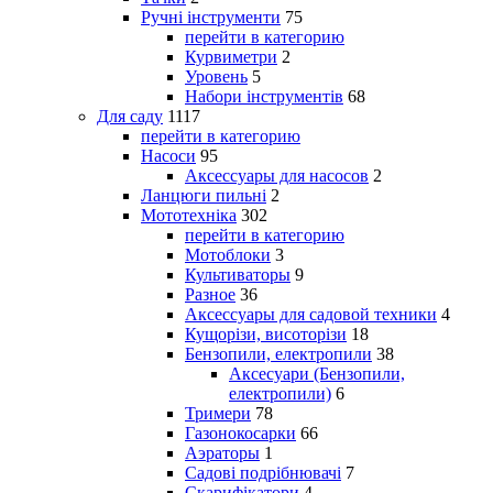
Ручні інструменти
75
перейти в категорию
Курвиметри
2
Уровень
5
Набори інструментів
68
Для саду
1117
перейти в категорию
Насоси
95
Аксессуары для насосов
2
Ланцюги пильні
2
Мототехніка
302
перейти в категорию
Мотоблоки
3
Культиваторы
9
Разное
36
Аксессуары для садовой техники
4
Кущорізи, висоторізи
18
Бензопили, електропили
38
Аксесуари (Бензопили,
електропили)
6
Тримери
78
Газонокосарки
66
Аэраторы
1
Садові подрібнювачі
7
Скарифікатори
4