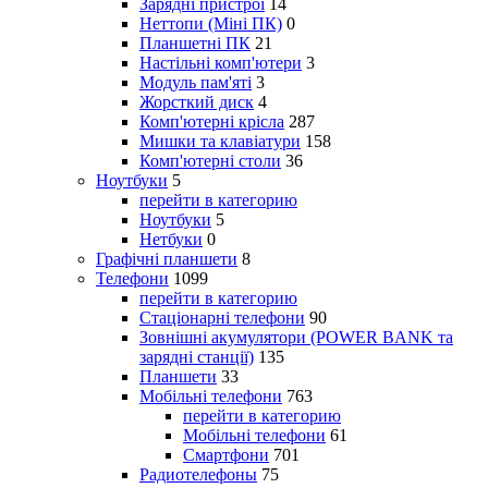
Зарядні пристрої
14
Неттопи (Міні ПК)
0
Планшетні ПК
21
Настільні комп'ютери
3
Модуль пам'яті
3
Жорсткий диск
4
Комп'ютерні крісла
287
Мишки та клавіатури
158
Комп'ютерні столи
36
Ноутбуки
5
перейти в категорию
Ноутбуки
5
Нетбуки
0
Графічні планшети
8
Телефони
1099
перейти в категорию
Стаціонарні телефони
90
Зовнішні акумулятори (POWER BANK та
зарядні станції)
135
Планшети
33
Мобільні телефони
763
перейти в категорию
Мобільні телефони
61
Смартфони
701
Радиотелефоны
75