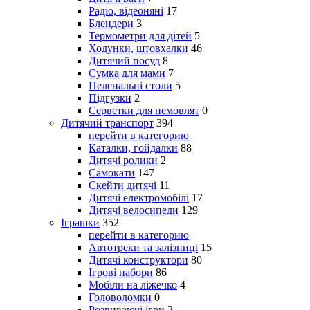
Радіо, відеоняні
17
Блендери
3
Термометри для дітей
5
Ходунки, штовхалки
46
Дитячий посуд
8
Сумка для мами
7
Пеленальні столи
5
Підгузки
2
Серветки для немовлят
0
Дитячий транспорт
394
перейти в категорию
Каталки, гойдалки
88
Дитячі ролики
2
Самокати
147
Скейти дитячі
11
Дитячі електромобілі
17
Дитячі велосипеди
129
Іграшки
352
перейти в категорию
Автотреки та залізниці
15
Дитячі конструктори
80
Ігрові набори
86
Мобіли на ліжечко
4
Головоломки
0
Розвиваючі ігри
2