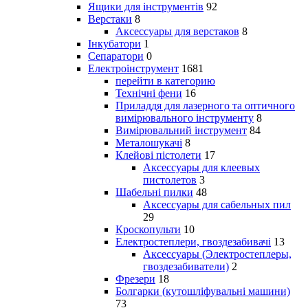
Ящики для інструментів
92
Верстаки
8
Аксессуары для верстаков
8
Інкубатори
1
Сепаратори
0
Електроінструмент
1681
перейти в категорию
Технічні фени
16
Приладдя для лазерного та оптичного
вимірювального інструменту
8
Вимірювальний інструмент
84
Металошукачі
8
Клейові пістолети
17
Аксессуары для клеевых
пистолетов
3
Шабельні пилки
48
Аксессуары для сабельных пил
29
Кроскопульти
10
Електростеплери, гвоздезабивачі
13
Аксессуары (Электростеплеры,
гвоздезабиватели)
2
Фрезери
18
Болгарки (кутошліфувальні машини)
73