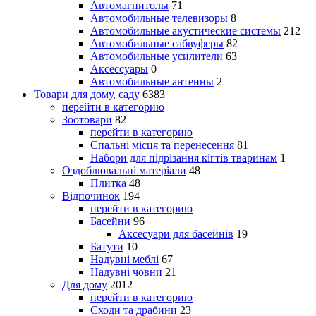
Автомагнитолы
71
Автомобильные телевизоры
8
Автомобильные акустические системы
212
Автомобильные сабвуферы
82
Автомобильные усилители
63
Аксессуары
0
Автомобильные антенны
2
Товари для дому, саду
6383
перейти в категорию
Зоотовари
82
перейти в категорию
Спальні місця та перенесення
81
Набори для підрізання кігтів тваринам
1
Оздоблювальні матеріали
48
Плитка
48
Відпочинок
194
перейти в категорию
Басейни
96
Аксесуари для басейнів
19
Батути
10
Надувні меблі
67
Надувні човни
21
Для дому
2012
перейти в категорию
Сходи та драбини
23