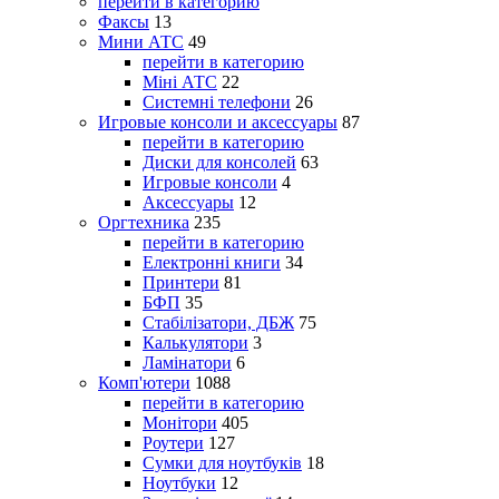
перейти в категорию
Факсы
13
Мини АТС
49
перейти в категорию
Міні АТС
22
Системні телефони
26
Игровые консоли и аксессуары
87
перейти в категорию
Диски для консолей
63
Игровые консоли
4
Аксессуары
12
Оргтехника
235
перейти в категорию
Електронні книги
34
Принтери
81
БФП
35
Стабілізатори, ДБЖ
75
Калькулятори
3
Ламінатори
6
Комп'ютери
1088
перейти в категорию
Монітори
405
Роутери
127
Сумки для ноутбуків
18
Ноутбуки
12