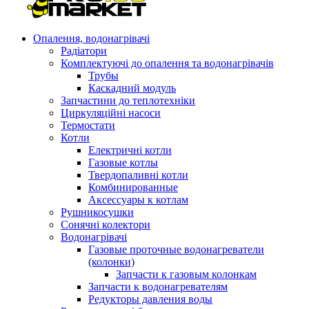
Опалення, водонагрівачі
Радіатори
Комплектуючі до опалення та водонагрівачів
Трубы
Каскадний модуль
Запчастини до теплотехніки
Циркуляційні насоси
Термостати
Котли
Електричні котли
Газовые котлы
Твердопаливні котли
Комбинированные
Аксессуары к котлам
Рушникосушки
Сонячні колектори
Водонагрівачі
Газовые проточные водонагреватели
(колонки)
Запчасти к газовым колонкам
Запчасти к водонагревателям
Редукторы давления воды