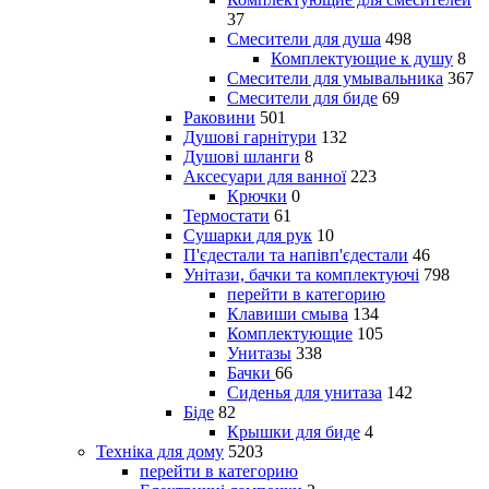
37
Смесители для душа
498
Комплектующие к душу
8
Смесители для умывальника
367
Смесители для биде
69
Раковини
501
Душові гарнітури
132
Душові шланги
8
Аксесуари для ванної
223
Крючки
0
Термостати
61
Сушарки для рук
10
П'єдестали та напівп'єдестали
46
Унітази, бачки та комплектуючі
798
перейти в категорию
Клавиши смыва
134
Комплектующие
105
Унитазы
338
Бачки
66
Сиденья для унитаза
142
Біде
82
Крышки для биде
4
Техніка для дому
5203
перейти в категорию