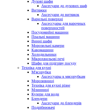
Духові шафи
Аксесуари до духових шаф
Витяжки
Аксесуари до витяжок
Варильні поверхні
Аксессуары для варочных
поверхностей
Посудомийні машини
Пральні машини
Винні шафи
Морозильні камери
Кавомашини
Холодильники
Мікрохвильові печі
Шафи для підігріву посуду
Техніка для кухні
М'ясорубки
Аксессуары к мясорубкам
Морозивниці
Техніка для кухні різне
Млинниці
Кулери для води
Блендери
Аксесуари до блендерів
Подрібнювачі