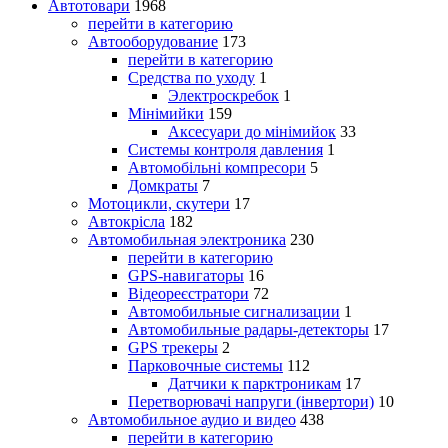
Автотовари
1968
перейти в категорию
Автооборудование
173
перейти в категорию
Средства по уходу
1
Электроскребок
1
Мінімийки
159
Аксесуари до мінімийок
33
Системы контроля давления
1
Автомобільні компресори
5
Домкраты
7
Мотоцикли, скутери
17
Автокрісла
182
Автомобильная электроника
230
перейти в категорию
GPS-навигаторы
16
Відеореєстратори
72
Автомобильные сигнализации
1
Автомобильные радары-детекторы
17
GPS трекеры
2
Парковочные системы
112
Датчики к парктроникам
17
Перетворювачі напруги (інвертори)
10
Автомобильное аудио и видео
438
перейти в категорию