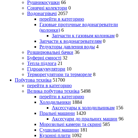
Рушникосушки
66
Сонячні колектори
0
Водонагрівачі
2057
перейти в категорию
Газовые проточные водонагреватели
(колонки)
6
Запчасти к газовым колонкам
0
Запчасти к водонагревателям
0
Редукторы давления воды
4
Розширювальні бачки
36
Буферні ємності
32
Тепла підлога
21
Гідроакумулятори
10
Терморегулятори та термореле
8
Побутова техніка
51700
перейти в категорию
Велика побутова техніка
5498
перейти в категорию
Холодильники
1884
Аксессуары к холодильникам
156
Пральні машини
1420
Аксесуари до пральних машин
96
Морозильні камери та скрині
585
Сушильні машини
181
Кухонні плити
1092