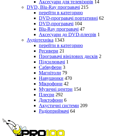
Аксесуари для телевізорів
14
DVD, Blu-Ray програвачі
215
перейти в категорию
DVD-програвачі портативні
62
DVD-програвачі
104
Blu-Ray програвачі
47
Аксесуари до DVD-плеєрів
1
Аудіотехніка
1343
перейти в категорию
Ресивери
21
Програвачі вінілових дисків
2
Підсилювачі
1
Сабвуфери
3
Магнітоли
79
Навушники
470
Мікрофони
42
Музичні центри
154
Плеєри
292
Диктофони
6
Акустичні системи
209
Радіоприймачі
64