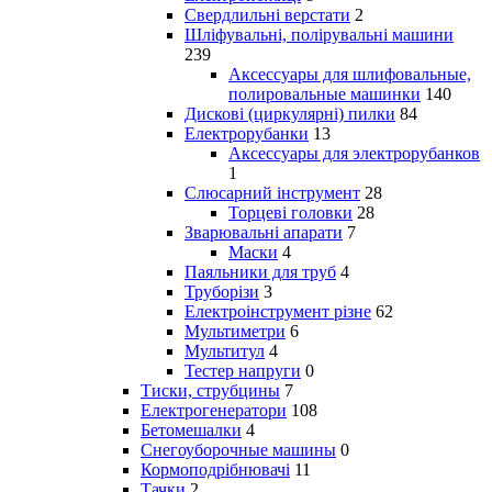
Свердлильні верстати
2
Шліфувальні, полірувальні машини
239
Аксессуары для шлифовальные,
полировальные машинки
140
Дискові (циркулярні) пилки
84
Електрорубанки
13
Аксессуары для электрорубанков
1
Слюсарний інструмент
28
Торцеві головки
28
Зварювальні апарати
7
Маски
4
Паяльники для труб
4
Труборізи
3
Електроінструмент різне
62
Мультиметри
6
Мультитул
4
Тестер напруги
0
Тиски, струбцины
7
Електрогенератори
108
Бетомешалки
4
Снегоуборочные машины
0
Кормоподрібнювачі
11
Тачки
2