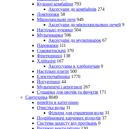
Кухонні комбайни
793
Аксесуари до комбайнів
274
Ломтерізки
58
Мікрохвильові печі
949
Аксесуари до мікрохвильових печей
9
Настільні духовки
504
Мультиварки
596
Аксесуари до мультиварок
67
Пароварки
111
Соковитискачі
370
Фритюрниці
138
Хлібопічі
167
Аксессуары к хлебопечам
0
Настільні плити
500
Електрочайники
1770
Йогуртниці
44
Мультипечі і аерогрилі
267
Сушарки для овочів та фруктів
171
Сантехніка
8049
перейти в категорию
Очистка воды
31
Фільтри для очищення води
31
Подрібнювачі харчових відходів
37
Система захисту від протікань
0
Витяжні вентилятори
130