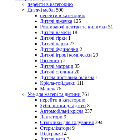
перейти в категорию
Дитячі меблі
500
перейти в категорию
Дитячі ліжечка
125
Розвиваючі центри та килимки
51
Дитячі намети
18
Дитячі гірки
1
Дитячі парти
27
Дитячі будиночки
2
Дитячі ігрові комплекси
29
Пісочниці
2
Дитячі матраци
35
Дитячі столики
20
Дитяча постільна білизна
1
Крісла-гойдалки
111
Манеж
76
Усе для матері та дитини
761
перейти в категорию
Зубні щітки для дітей
8
Автомобільні крісла
237
Лактатори
9
Стільчики для годування
394
Стерилізатори
9
Підігрівачі
4
Дитячі ваги
7