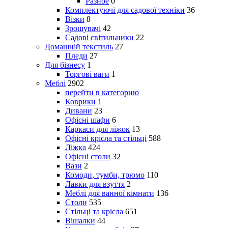
Разное
0
Комплектуючі для садової техніки
36
Візки
8
Зрошувачі
42
Садові світильники
22
Домашній текстиль
27
Пледи
27
Для бізнесу
1
Торгові ваги
1
Меблі
2902
перейти в категорию
Коврики
1
Дивани
23
Офісні шафи
6
Каркаси для ліжок
13
Офісні крісла та стільці
588
Ліжка
424
Офісні столи
32
Вази
2
Комоди, тумби, трюмо
110
Лавки для взуття
2
Меблі для ванної кімнати
136
Столи
535
Стільці та крісла
651
Вішалки
44