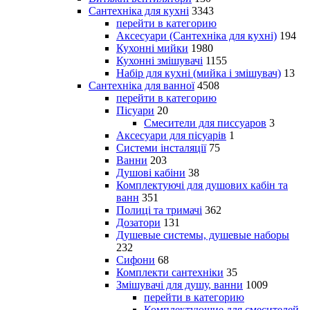
Сантехніка для кухні
3343
перейти в категорию
Аксесуари (Сантехніка для кухні)
194
Кухонні мийки
1980
Кухонні змішувачі
1155
Набір для кухні (мийка і змішувач)
13
Сантехніка для ванної
4508
перейти в категорию
Пісуари
20
Смесители для писсуаров
3
Аксесуари для пісуарів
1
Системи інсталяції
75
Ванни
203
Душові кабіни
38
Комплектуючі для душових кабін та
ванн
351
Полиці та тримачі
362
Дозатори
131
Душевые системы, душевые наборы
232
Сифони
68
Комплекти сантехніки
35
Змішувачі для душу, ванни
1009
перейти в категорию
Комплектующие для смесителей