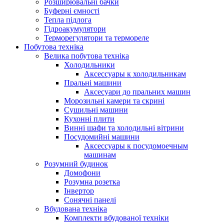
Розширювальні бачки
Буферні ємності
Тепла підлога
Гідроакумулятори
Терморегулятори та термореле
Побутова техніка
Велика побутова техніка
Холодильники
Аксессуары к холодильникам
Пральні машини
Аксесуари до пральних машин
Морозильні камери та скрині
Сушильні машини
Кухонні плити
Винні шафи та холодильні вітрини
Посудомийні машини
Аксессуары к посудомоечным
машинам
Розумний будинок
Домофони
Розумна розетка
Інвертор
Сонячні панелі
Вбудована техніка
Комплекти вбудованої техніки