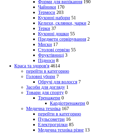
Форми для випікання
190
Чайники
170
Термоси
203
Кухонні набори
51
Келихи, склянки, чарки
2
Терки
37
Кухонні дошки
55
Предмети сервірування
2
Миски
17
Столові сервізи
55
Фруктівниці
3
Підноси
8
Краса та здоров'я
4614
перейти в категорию
Головні убори
7
Обручі для волосся
7
Засоби для догляду
1
Товари для спорту
0
Тренажери
0
Кардіотренажери
0
Медична техніка
167
перейти в категорию
Пульсометри
16
Електрогрілки
85
Медична техніка різне
13