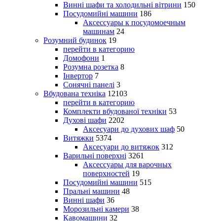
Винні шафи та холодильні вітрини
150
Посудомийні машини
186
Аксессуары к посудомоечным
машинам
24
Розумний будинок
19
перейти в категорию
Домофони
1
Розумна розетка
8
Інвертор
7
Сонячні панелі
3
Вбудована техніка
12103
перейти в категорию
Комплекти вбудованої техніки
53
Духові шафи
2202
Аксесуари до духових шаф
50
Витяжки
5374
Аксесуари до витяжок
312
Варильні поверхні
3261
Аксессуары для варочных
поверхностей
19
Посудомийні машини
515
Пральні машини
48
Винні шафи
36
Морозильні камери
38
Кавомашини
32