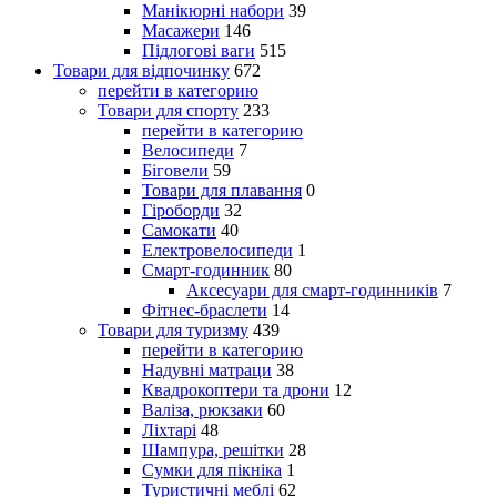
Манікюрні набори
39
Масажери
146
Підлогові ваги
515
Товари для відпочинку
672
перейти в категорию
Товари для спорту
233
перейти в категорию
Велосипеди
7
Біговели
59
Товари для плавання
0
Гіроборди
32
Самокати
40
Електровелосипеди
1
Смарт-годинник
80
Аксесуари для смарт-годинників
7
Фітнес-браслети
14
Товари для туризму
439
перейти в категорию
Надувні матраци
38
Квадрокоптери та дрони
12
Валіза, рюкзаки
60
Ліхтарі
48
Шампура, решітки
28
Сумки для пікніка
1
Туристичні меблі
62