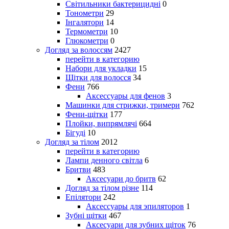
Світильники бактерицидні
0
Тонометри
29
Інгалятори
14
Термометри
10
Глюкометри
0
Догляд за волоссям
2427
перейти в категорию
Набори для укладки
15
Щітки для волосся
34
Фени
766
Аксессуары для фенов
3
Машинки для стрижки, тримери
762
Фени-щітки
177
Плойки, випрямлячі
664
Бігуді
10
Догляд за тілом
2012
перейти в категорию
Лампи денного світла
6
Бритви
483
Аксесуари до бритв
62
Догляд за тілом різне
114
Епілятори
242
Аксессуары для эпиляторов
1
Зубні щітки
467
Аксесуари для зубних щіток
76