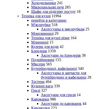
Холодильники
241
Мікрохвильові печі
285
Шафи для підігріву посуду
18
Техніка для кухні
11994
перейти в категорию
М'ясорубки
518
Аксессуары к мясорубкам
25
Морозивниці
29
Техніка для кухні різне
164
Млинниці
15
Кулери для води
42
Блендери
1359
Аксесуари до блендерів
38
Подрібнювачі
155
Міксери
565
Бутербродниці, вафельниці
340
Аксессуары и запчасти для
бутербродниц и вафельниц
28
Тостери
494
Кухонні ваги
339
Грилі
327
Аксесуари для гриля
14
Кавоварки
986
Аксесуари до кавоварок
44
Кавомолки
223