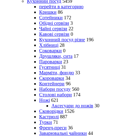
Кухонний посуд
5459
перейти в категорию
Кришки
86
Сотейники
172
Обідні сервізи
3
Чайні сервізи
22
Кавові сервізи
0
Кухонний посуд різне
196
Хлібниці
28
Соковарки
0
Друшляки, сита
17
Пароварки
23
Гусятниці
31
Марміти, фондю
33
Скороварки
34
Контейнери
96
Набори посуду
560
Столові набори
174
Ножі
621
Аксесуари до ножів
30
Сковорідки
1526
Кастрюлі
887
Турки
71
Френч-преси
36
Заварювальні чайники
44