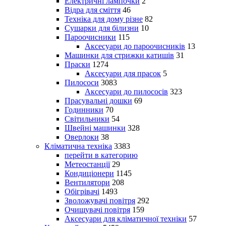
Електричні лампочки
2
Відра для сміття
46
Техніка для дому різне
82
Сушарки для білизни
10
Пароочисники
115
Аксесуари до пароочисників
13
Машинки для стрижки катишів
31
Праски
1274
Аксесуари для прасок
5
Пилососи
3083
Аксесуари до пилососів
323
Прасувальні дошки
69
Годинники
70
Світильники
54
Швейні машинки
328
Оверлоки
38
Кліматична техніка
3383
перейти в категорию
Метеостанції
29
Кондиціонери
1145
Вентилятори
208
Обігрівачі
1493
Зволожувачі повітря
292
Очищувачі повітря
159
Аксесуари для кліматичної техніки
57