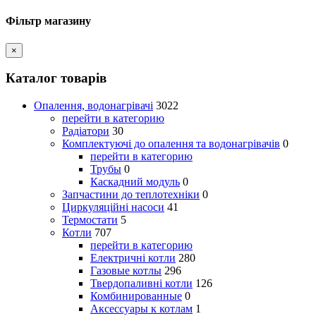
Фільтр магазину
×
Каталог товарів
Опалення, водонагрівачі
3022
перейти в категорию
Радіатори
30
Комплектуючі до опалення та водонагрівачів
0
перейти в категорию
Трубы
0
Каскадний модуль
0
Запчастини до теплотехніки
0
Циркуляційні насоси
41
Термостати
5
Котли
707
перейти в категорию
Електричні котли
280
Газовые котлы
296
Твердопаливні котли
126
Комбинированные
0
Аксессуары к котлам
1