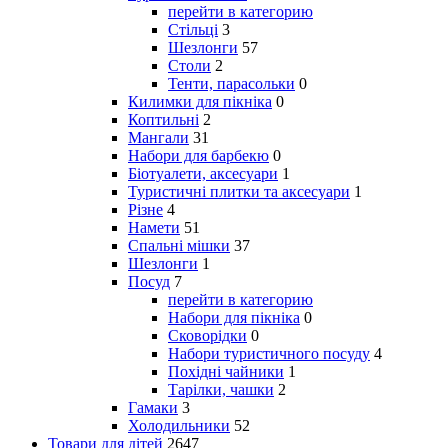
перейти в категорию
Стільці
3
Шезлонги
57
Столи
2
Тенти, парасольки
0
Килимки для пікніка
0
Коптильні
2
Мангали
31
Набори для барбекю
0
Біотуалети, аксесуари
1
Туристичні плитки та аксесуари
1
Різне
4
Намети
51
Спальні мішки
37
Шезлонги
1
Посуд
7
перейти в категорию
Набори для пікніка
0
Сковорідки
0
Набори туристичного посуду
4
Похідні чайники
1
Тарілки, чашки
2
Гамаки
3
Холодильники
52
Товари для дітей
2647