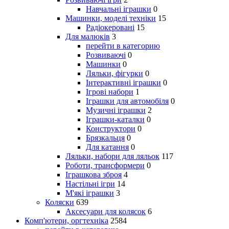
Навчальні іграшки
0
Машинки, моделі техніки
15
Радіокеровані
15
Для малюків
3
перейти в категорию
Розвиваючі
0
Машинки
0
Ляльки, фігурки
0
Інтерактивні іграшки
0
Ігрові набори
1
Іграшки для автомобіля
0
Музичні іграшки
2
Іграшки-каталки
0
Конструктори
0
Брязкальця
0
Для катання
0
Ляльки, набори для ляльок
117
Роботи, трансформери
0
Іграшкова зброя
4
Настільні ігри
14
М'які іграшки
3
Коляски
639
Аксесуари для колясок
6
Комп'ютери, оргтехніка
2584