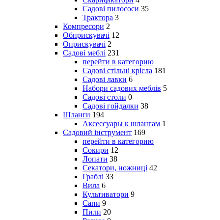
Садові пилососи
35
Трактора
3
Компресори
2
Обприскувачі
12
Оприскувачі
2
Садові меблі
231
перейти в категорию
Садові стільці крісла
181
Садові лавки
6
Набори садових меблів
5
Садові столи
0
Садові гойдалки
38
Шланги
194
Аксессуары к шлангам
1
Садовий інструмент
169
перейти в категорию
Сокири
12
Лопати
38
Секатори, ножниці
42
Граблі
33
Вила
6
Культиватори
9
Сапи
9
Пили
20