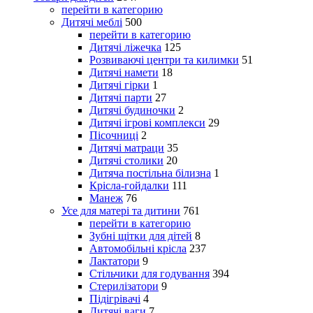
перейти в категорию
Дитячі меблі
500
перейти в категорию
Дитячі ліжечка
125
Розвиваючі центри та килимки
51
Дитячі намети
18
Дитячі гірки
1
Дитячі парти
27
Дитячі будиночки
2
Дитячі ігрові комплекси
29
Пісочниці
2
Дитячі матраци
35
Дитячі столики
20
Дитяча постільна білизна
1
Крісла-гойдалки
111
Манеж
76
Усе для матері та дитини
761
перейти в категорию
Зубні щітки для дітей
8
Автомобільні крісла
237
Лактатори
9
Стільчики для годування
394
Стерилізатори
9
Підігрівачі
4
Дитячі ваги
7