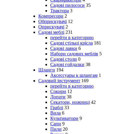
Садові пилососи
35
Трактора
3
Компресори
2
Обприскувачі
12
Оприскувачі
2
Садові меблі
231
перейти в категорию
Садові стільці крісла
181
Садові лавки
6
Набори садових меблів
5
Садові столи
0
Садові гойдалки
38
Шланги
194
Аксессуары к шлангам
1
Садовий інструмент
169
перейти в категорию
Сокири
12
Лопати
38
Секатори, ножниці
42
Граблі
33
Вила
6
Культиватори
9
Сапи
9
Пили
20