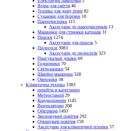
Електричні лампочки
2
Відра для сміття
46
Техніка для дому різне
82
Сушарки для білизни
10
Пароочисники
115
Аксесуари до пароочисників
13
Машинки для стрижки катишів
31
Праски
1274
Аксесуари для прасок
5
Пилососи
3083
Аксесуари до пилососів
323
Прасувальні дошки
69
Годинники
70
Світильники
54
Швейні машинки
328
Оверлоки
38
Кліматична техніка
3383
перейти в категорию
Метеостанції
29
Кондиціонери
1145
Вентилятори
208
Обігрівачі
1493
Зволожувачі повітря
292
Очищувачі повітря
159
Аксесуари для кліматичної техніки
57