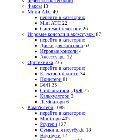
перейти в категорию
Факсы
13
Мини АТС
49
перейти в категорию
Міні АТС
22
Системні телефони
26
Игровые консоли и аксессуары
87
перейти в категорию
Диски для консолей
63
Игровые консоли
4
Аксессуары
12
Оргтехника
235
перейти в категорию
Електронні книги
34
Принтери
81
БФП
35
Стабілізатори, ДБЖ
75
Калькулятори
3
Ламінатори
6
Комп'ютери
1088
перейти в категорию
Монітори
405
Роутери
127
Сумки для ноутбуків
18
Ноутбуки
12