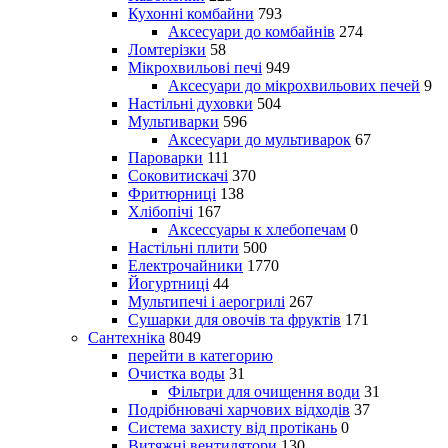
Кухонні комбайни
793
Аксесуари до комбайнів
274
Ломтерізки
58
Мікрохвильові печі
949
Аксесуари до мікрохвильових печей
9
Настільні духовки
504
Мультиварки
596
Аксесуари до мультиварок
67
Пароварки
111
Соковитискачі
370
Фритюрниці
138
Хлібопічі
167
Аксессуары к хлебопечам
0
Настільні плити
500
Електрочайники
1770
Йогуртниці
44
Мультипечі і аерогрилі
267
Сушарки для овочів та фруктів
171
Сантехніка
8049
перейти в категорию
Очистка воды
31
Фільтри для очищення води
31
Подрібнювачі харчових відходів
37
Система захисту від протікань
0
Витяжні вентилятори
130