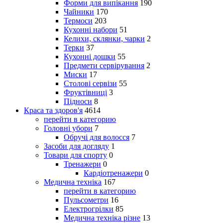
Форми для випікання
190
Чайники
170
Термоси
203
Кухонні набори
51
Келихи, склянки, чарки
2
Терки
37
Кухонні дошки
55
Предмети сервірування
2
Миски
17
Столові сервізи
55
Фруктівниці
3
Підноси
8
Краса та здоров'я
4614
перейти в категорию
Головні убори
7
Обручі для волосся
7
Засоби для догляду
1
Товари для спорту
0
Тренажери
0
Кардіотренажери
0
Медична техніка
167
перейти в категорию
Пульсометри
16
Електрогрілки
85
Медична техніка різне
13