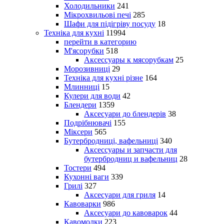
Холодильники
241
Мікрохвильові печі
285
Шафи для підігріву посуду
18
Техніка для кухні
11994
перейти в категорию
М'ясорубки
518
Аксессуары к мясорубкам
25
Морозивниці
29
Техніка для кухні різне
164
Млинниці
15
Кулери для води
42
Блендери
1359
Аксесуари до блендерів
38
Подрібнювачі
155
Міксери
565
Бутербродниці, вафельниці
340
Аксессуары и запчасти для
бутербродниц и вафельниц
28
Тостери
494
Кухонні ваги
339
Грилі
327
Аксесуари для гриля
14
Кавоварки
986
Аксесуари до кавоварок
44
Кавомолки
223