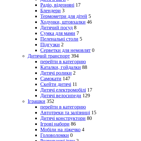
Радіо, відеоняні
17
Блендери
3
Термометри для дітей
5
Ходунки, штовхалки
46
Дитячий посуд
8
Сумка для мами
7
Пеленальні столи
5
Підгузки
2
Серветки для немовлят
0
Дитячий транспорт
394
перейти в категорию
Каталки, гойдалки
88
Дитячі ролики
2
Самокати
147
Скейти дитячі
11
Дитячі електромобілі
17
Дитячі велосипеди
129
Іграшки
352
перейти в категорию
Автотреки та залізниці
15
Дитячі конструктори
80
Ігрові набори
86
Мобіли на ліжечко
4
Головоломки
0
Розвиваючі ігри
2