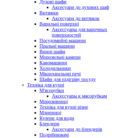
Духові шафи
Аксесуари до духових шаф
Витяжки
Аксесуари до витяжок
Варильні поверхні
Аксессуары для варочных
поверхностей
Посудомийні машини
Пральні машини
Винні шафи
Морозильні камери
Кавомашини
Холодильники
Мікрохвильові печі
Шафи для підігріву посуду
Техніка для кухні
М'ясорубки
Аксессуары к мясорубкам
Морозивниці
Техніка для кухні різне
Млинниці
Кулери для води
Блендери
Аксесуари до блендерів
Подрібнювачі