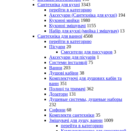
Сантехніка для кухні
3343
перейти в категорию
Аксесуари (Сантехніка для кухні)
194
Кухонні мийки
1980
Кухонні змішувачі
1155
Набір для кухні (мийка і змішувач)
13
Сантехніка для ванної
4508
перейти в категорию
Пісуари
20
Смесители для писсуаров
3
Аксесуари для пісуарів
1
Системи інсталяції
75
Ванни
203
Душові кабіни
38
Комплектуючі для душових кабін та
ванн
351
Полиці та тримачі
362
Дозатори
131
Душевые системы, душевые наборы
232
Сифони
68
Комплекти сантехніки
35
Змішувачі для душу, ванни
1009
перейти в категорию
Комплектующие для смесителей