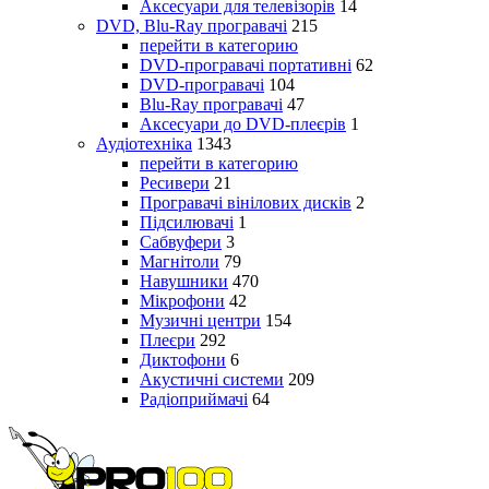
Аксесуари для телевізорів
14
DVD, Blu-Ray програвачі
215
перейти в категорию
DVD-програвачі портативні
62
DVD-програвачі
104
Blu-Ray програвачі
47
Аксесуари до DVD-плеєрів
1
Аудіотехніка
1343
перейти в категорию
Ресивери
21
Програвачі вінілових дисків
2
Підсилювачі
1
Сабвуфери
3
Магнітоли
79
Навушники
470
Мікрофони
42
Музичні центри
154
Плеєри
292
Диктофони
6
Акустичні системи
209
Радіоприймачі
64