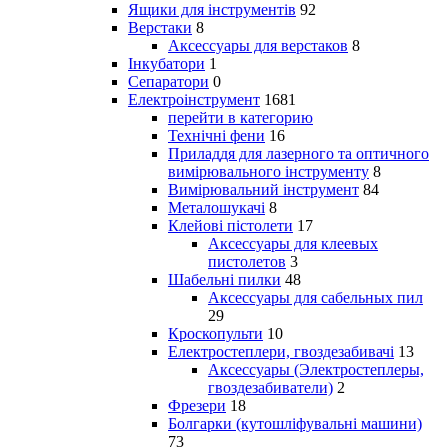
Ящики для інструментів
92
Верстаки
8
Аксессуары для верстаков
8
Інкубатори
1
Сепаратори
0
Електроінструмент
1681
перейти в категорию
Технічні фени
16
Приладдя для лазерного та оптичного
вимірювального інструменту
8
Вимірювальний інструмент
84
Металошукачі
8
Клейові пістолети
17
Аксессуары для клеевых
пистолетов
3
Шабельні пилки
48
Аксессуары для сабельных пил
29
Кроскопульти
10
Електростеплери, гвоздезабивачі
13
Аксессуары (Электростеплеры,
гвоздезабиватели)
2
Фрезери
18
Болгарки (кутошліфувальні машини)
73