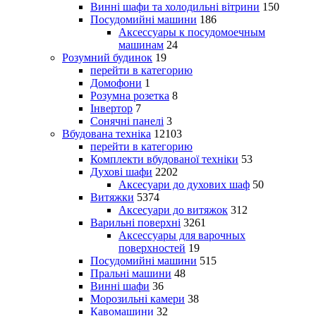
Винні шафи та холодильні вітрини
150
Посудомийні машини
186
Аксессуары к посудомоечным
машинам
24
Розумний будинок
19
перейти в категорию
Домофони
1
Розумна розетка
8
Інвертор
7
Сонячні панелі
3
Вбудована техніка
12103
перейти в категорию
Комплекти вбудованої техніки
53
Духові шафи
2202
Аксесуари до духових шаф
50
Витяжки
5374
Аксесуари до витяжок
312
Варильні поверхні
3261
Аксессуары для варочных
поверхностей
19
Посудомийні машини
515
Пральні машини
48
Винні шафи
36
Морозильні камери
38
Кавомашини
32