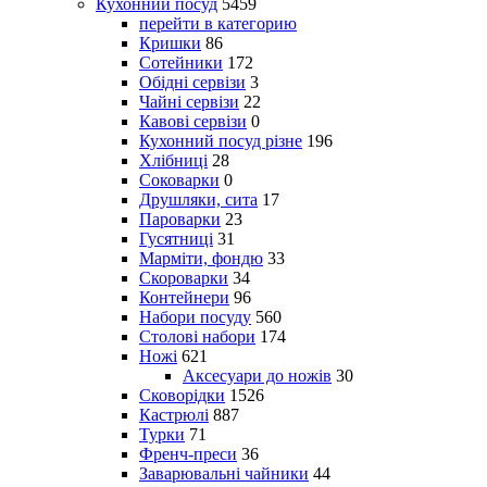
Кухонний посуд
5459
перейти в категорию
Кришки
86
Сотейники
172
Обідні сервізи
3
Чайні сервізи
22
Кавові сервізи
0
Кухонний посуд різне
196
Хлібниці
28
Соковарки
0
Друшляки, сита
17
Пароварки
23
Гусятниці
31
Марміти, фондю
33
Скороварки
34
Контейнери
96
Набори посуду
560
Столові набори
174
Ножі
621
Аксесуари до ножів
30
Сковорідки
1526
Кастрюлі
887
Турки
71
Френч-преси
36
Заварювальні чайники
44