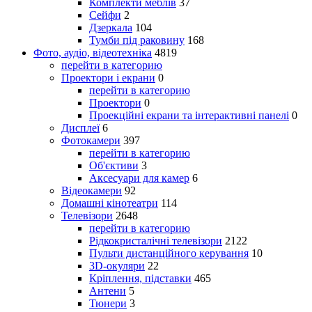
Комплекти меблів
37
Сейфи
2
Дзеркала
104
Тумби під раковину
168
Фото, аудіо, відеотехніка
4819
перейти в категорию
Проектори і екрани
0
перейти в категорию
Проектори
0
Проекційні екрани та інтерактивні панелі
0
Дисплеї
6
Фотокамери
397
перейти в категорию
Об'єктиви
3
Аксесуари для камер
6
Відеокамери
92
Домашні кінотеатри
114
Телевізори
2648
перейти в категорию
Рідкокристалічні телевізори
2122
Пульти дистанційного керування
10
3D-окуляри
22
Кріплення, підставки
465
Антени
5
Тюнери
3