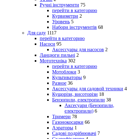
Ручні інструменти
75
перейти в категорию
Курвиметри
2
Уровень
5
Набори інструментів
68
Для саду
1117
перейти в категорию
Насоси
95
Аксессуары для насосов
2
Ланцюги пильні
2
Мототехніка
302
перейти в категорию
Мотоблоки
3
Культиваторы
9
Разное
36
Аксессуары для садовой техники
4
Кущорізи, висоторізи
18
Бензопили, електропили
38
Аксесуари (Бензопили,
електропили)
6
Тримери
78
Газонокосарки
66
Аэраторы
1
Садові подрібнювачі
7
Скарифікатори
4