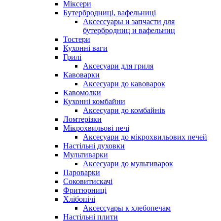
Міксери
Бутербродниці, вафельниці
Аксессуары и запчасти для
бутербродниц и вафельниц
Тостери
Кухонні ваги
Грилі
Аксесуари для гриля
Кавоварки
Аксесуари до кавоварок
Кавомолки
Кухонні комбайни
Аксесуари до комбайнів
Ломтерізки
Мікрохвильові печі
Аксесуари до мікрохвильових печей
Настільні духовки
Мультиварки
Аксесуари до мультиварок
Пароварки
Соковитискачі
Фритюрниці
Хлібопічі
Аксессуары к хлебопечам
Настільні плити