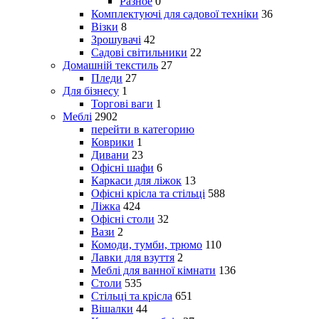
Разное
0
Комплектуючі для садової техніки
36
Візки
8
Зрошувачі
42
Садові світильники
22
Домашній текстиль
27
Пледи
27
Для бізнесу
1
Торгові ваги
1
Меблі
2902
перейти в категорию
Коврики
1
Дивани
23
Офісні шафи
6
Каркаси для ліжок
13
Офісні крісла та стільці
588
Ліжка
424
Офісні столи
32
Вази
2
Комоди, тумби, трюмо
110
Лавки для взуття
2
Меблі для ванної кімнати
136
Столи
535
Стільці та крісла
651
Вішалки
44