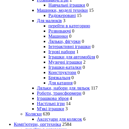
Навчальні іграшки
0
Машинки, моделі техніки
15
Радіокеровані
15
Для малюків
3
перейти в категорию
Розвиваючі
0
Машинки
0
Ляльки, фігурки
0
Інтерактивні іграшки
0
Ігрові набори
1
Іграшки для автомобіля
0
Музичні іграшки
2
Іграшки-каталки
0
Конструктори
0
Брязкальця
0
Для катання
0
Ляльки, набори для ляльок
117
Роботи, трансформери
0
Іграшкова зброя
4
Настільні ігри
14
М'які іграшки
3
Коляски
639
Аксесуари для колясок
6
Комп'ютери, оргтехніка
2584