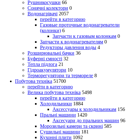
Рушникосушки
66
Сонячні колектори
0
Водонагрівачі
2057
перейти в категорию
Газовые проточные водонагреватели
(колонки)
6
Запчасти к газовым колонкам
0
Запчасти к водонагревателям
0
Редукторы давления воды
4
Розширювальні бачки
36
Буферні ємності
32
Тепла підлога
21
Гідроакумулятори
10
Терморегулятори та термореле
8
Побутова техніка
51700
перейти в категорию
Велика побутова техніка
5498
перейти в категорию
Холодильники
1884
Аксессуары к холодильникам
156
Пральні машини
1420
Аксесуари до пральних машин
96
Морозильні камери та скрині
585
Сушильні машини
181
Кухонні плити
1092