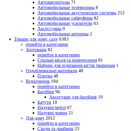
Автомагнитолы
71
Автомобильные телевизоры
8
Автомобильные акустические системы
212
Автомобильные сабвуферы
82
Автомобильные усилители
63
Аксессуары
0
Автомобильные антенны
2
Товари для дому, саду
6383
перейти в категорию
Зоотовари
82
перейти в категорию
Спальні місця та перенесення
81
Набори для підрізання кігтів тваринам
1
Оздоблювальні матеріали
48
Плитка
48
Відпочинок
194
перейти в категорию
Басейни
96
Аксесуари для басейнів
19
Батути
10
Надувні меблі
67
Надувні човни
21
Для дому
2012
перейти в категорию
Сходи та драбини
23