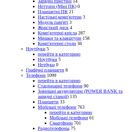
Зарядні пристрої
14
Неттопи (Міні ПК)
0
Планшетні ПК
21
Настільні комп'ютери
3
Модуль пам'яті
3
Жорсткий диск
4
Комп'ютерні крісла
287
Мишки та клавіатури
158
Комп'ютерні столи
36
Ноутбуки
5
перейти в категорию
Ноутбуки
5
Нетбуки
0
Графічні планшети
8
Телефони
1099
перейти в категорию
Стаціонарні телефони
90
Зовнішні акумулятори (POWER BANK та
зарядні станції)
135
Планшети
33
Мобільні телефони
763
перейти в категорию
Мобільні телефони
61
Смартфони
701
Радиотелефоны
75