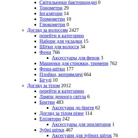
Світильники бактерицидні
0
Тонометри
29
Інгалятори
14
Термометри
10
Глюкометри
0
Догляд за волоссям
2427
перейти в категорию
Набори для укладки
15
Щітки для волосся
34
Фени
766
Аксессуары для фенов
3
Машинки для стрижки, тримери
762
Фени-щітки
177
Плойки, випрямлячі
664
Бігуді
10
Догляд за тілом
2012
перейти в категорию
Лампи денного світла
6
Бритви
483
Аксесуари до бритв
62
Догляд за тілом різне
114
Епілятори
242
Аксессуары для эпиляторов
1
Зубні щітки
467
Аксесуари для зубних щіток
76