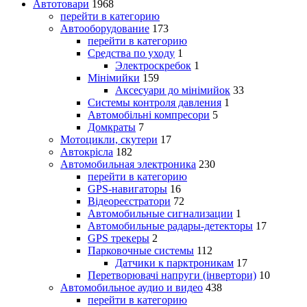
Автотовари
1968
перейти в категорию
Автооборудование
173
перейти в категорию
Средства по уходу
1
Электроскребок
1
Мінімийки
159
Аксесуари до мінімийок
33
Системы контроля давления
1
Автомобільні компресори
5
Домкраты
7
Мотоцикли, скутери
17
Автокрісла
182
Автомобильная электроника
230
перейти в категорию
GPS-навигаторы
16
Відеореєстратори
72
Автомобильные сигнализации
1
Автомобильные радары-детекторы
17
GPS трекеры
2
Парковочные системы
112
Датчики к парктроникам
17
Перетворювачі напруги (інвертори)
10
Автомобильное аудио и видео
438
перейти в категорию