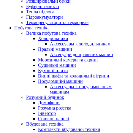
Розширювальні бачки
Буферні ємності
Тепла підлога
Гідроакумулятори
Терморегулятори та термореле
Побутова техніка
Велика побутова техніка
Холодильники
Аксессуары к холодильникам
Пральні машини
Аксесуари до пральних машин
Морозильні камери та скрині
Сушильні машини
Кухонні плити
Винні шафи та холодильні вітрини
Посудомийні машини
Аксессуары к посудомоечным
машинам
Розумний будинок
Домофони
Розумна розетка
Інвертор
Сонячні панелі
Вбудована техніка
Комплекти вбудованої техніки