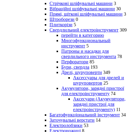
Стрічкові шліфувальні машини
3
Вібраційні шліфувальні машини
30
Прямі, щіткові шліфувальні машини
3
Штроборези
0
Плиткорізи
5
Свердлильний електроінструмент
309
перейти в категорию
Многофункциональный
инструмент
5
Патроны и насадки для
сверлильного инструмента
78
Перфоратори
85
Бури, свердла
193
Дрелі, шуруповерти
349
Аксессуары для дрелей и
шуруповертов
25
Акумулятори, зарядні пристрої
для електроінструменту
74
Аксесуари (Акумулятори,
зарядні пристрої для
електроінструменту)
11
Багатофункціональний інструмент
34
Заточувальні верстати
14
Електролобзики
53
Електроножиці
8