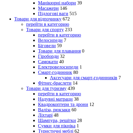
Манікюрні набори
39
Масажери
146
Підлогові ваги
515
Товари для відпочинку
672
перейти в категорию
Товари для спорту
233
перейти в категорию
Велосипеди
7
Біговели
59
Товари для плавання
0
Гіроборди
32
Самокати
40
Електровелосипеди
1
Смарт-годинник
80
Аксесуари для смарт-годинників
7
Фітнес-браслети
14
Товари для туризму
439
перейти в категорию
Надувні матраци
38
Квадрокоптери та дрони
12
Валіза, рюкзаки
60
Ліхтарі
48
Шампура, решітки
28
Сумки для пікніка
1
Туристичні меблі
62