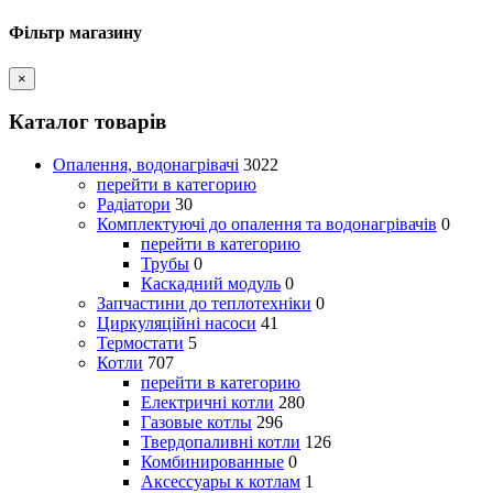
Фільтр магазину
×
Каталог товарів
Опалення, водонагрівачі
3022
перейти в категорию
Радіатори
30
Комплектуючі до опалення та водонагрівачів
0
перейти в категорию
Трубы
0
Каскадний модуль
0
Запчастини до теплотехніки
0
Циркуляційні насоси
41
Термостати
5
Котли
707
перейти в категорию
Електричні котли
280
Газовые котлы
296
Твердопаливні котли
126
Комбинированные
0
Аксессуары к котлам
1