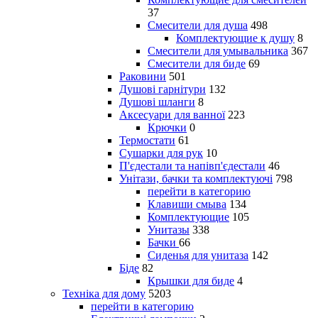
37
Смесители для душа
498
Комплектующие к душу
8
Смесители для умывальника
367
Смесители для биде
69
Раковини
501
Душові гарнітури
132
Душові шланги
8
Аксесуари для ванної
223
Крючки
0
Термостати
61
Сушарки для рук
10
П'єдестали та напівп'єдестали
46
Унітази, бачки та комплектуючі
798
перейти в категорию
Клавиши смыва
134
Комплектующие
105
Унитазы
338
Бачки
66
Сиденья для унитаза
142
Біде
82
Крышки для биде
4
Техніка для дому
5203
перейти в категорию