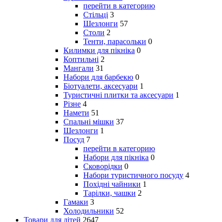
перейти в категорию
Стільці
3
Шезлонги
57
Столи
2
Тенти, парасольки
0
Килимки для пікніка
0
Коптильні
2
Мангали
31
Набори для барбекю
0
Біотуалети, аксесуари
1
Туристичні плитки та аксесуари
1
Різне
4
Намети
51
Спальні мішки
37
Шезлонги
1
Посуд
7
перейти в категорию
Набори для пікніка
0
Сковорідки
0
Набори туристичного посуду
4
Похідні чайники
1
Тарілки, чашки
2
Гамаки
3
Холодильники
52
Товари для дітей
2647