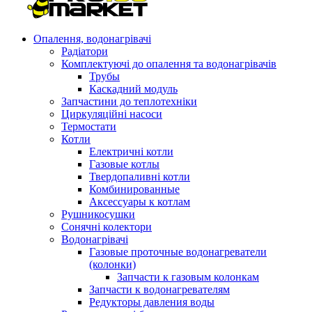
Опалення, водонагрівачі
Радіатори
Комплектуючі до опалення та водонагрівачів
Трубы
Каскадний модуль
Запчастини до теплотехніки
Циркуляційні насоси
Термостати
Котли
Електричні котли
Газовые котлы
Твердопаливні котли
Комбинированные
Аксессуары к котлам
Рушникосушки
Сонячні колектори
Водонагрівачі
Газовые проточные водонагреватели
(колонки)
Запчасти к газовым колонкам
Запчасти к водонагревателям
Редукторы давления воды