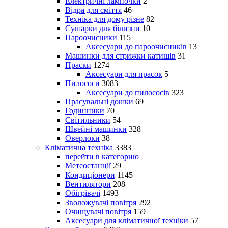
Електричні лампочки
2
Відра для сміття
46
Техніка для дому різне
82
Сушарки для білизни
10
Пароочисники
115
Аксесуари до пароочисників
13
Машинки для стрижки катишів
31
Праски
1274
Аксесуари для прасок
5
Пилососи
3083
Аксесуари до пилососів
323
Прасувальні дошки
69
Годинники
70
Світильники
54
Швейні машинки
328
Оверлоки
38
Кліматична техніка
3383
перейти в категорию
Метеостанції
29
Кондиціонери
1145
Вентилятори
208
Обігрівачі
1493
Зволожувачі повітря
292
Очищувачі повітря
159
Аксесуари для кліматичної техніки
57