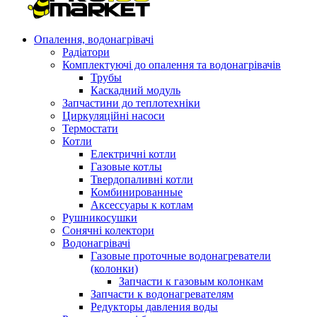
Опалення, водонагрівачі
Радіатори
Комплектуючі до опалення та водонагрівачів
Трубы
Каскадний модуль
Запчастини до теплотехніки
Циркуляційні насоси
Термостати
Котли
Електричні котли
Газовые котлы
Твердопаливні котли
Комбинированные
Аксессуары к котлам
Рушникосушки
Сонячні колектори
Водонагрівачі
Газовые проточные водонагреватели
(колонки)
Запчасти к газовым колонкам
Запчасти к водонагревателям
Редукторы давления воды