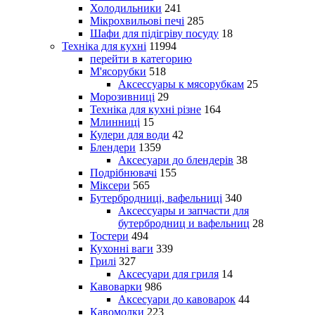
Холодильники
241
Мікрохвильові печі
285
Шафи для підігріву посуду
18
Техніка для кухні
11994
перейти в категорию
М'ясорубки
518
Аксессуары к мясорубкам
25
Морозивниці
29
Техніка для кухні різне
164
Млинниці
15
Кулери для води
42
Блендери
1359
Аксесуари до блендерів
38
Подрібнювачі
155
Міксери
565
Бутербродниці, вафельниці
340
Аксессуары и запчасти для
бутербродниц и вафельниц
28
Тостери
494
Кухонні ваги
339
Грилі
327
Аксесуари для гриля
14
Кавоварки
986
Аксесуари до кавоварок
44
Кавомолки
223