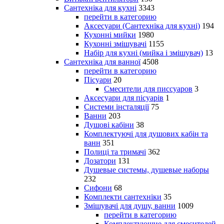
Сантехніка для кухні
3343
перейти в категорию
Аксесуари (Сантехніка для кухні)
194
Кухонні мийки
1980
Кухонні змішувачі
1155
Набір для кухні (мийка і змішувач)
13
Сантехніка для ванної
4508
перейти в категорию
Пісуари
20
Смесители для писсуаров
3
Аксесуари для пісуарів
1
Системи інсталяції
75
Ванни
203
Душові кабіни
38
Комплектуючі для душових кабін та
ванн
351
Полиці та тримачі
362
Дозатори
131
Душевые системы, душевые наборы
232
Сифони
68
Комплекти сантехніки
35
Змішувачі для душу, ванни
1009
перейти в категорию
Комплектующие для смесителей