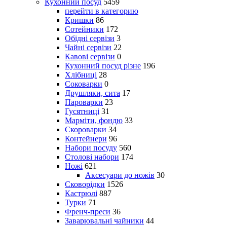
Кухонний посуд
5459
перейти в категорию
Кришки
86
Сотейники
172
Обідні сервізи
3
Чайні сервізи
22
Кавові сервізи
0
Кухонний посуд різне
196
Хлібниці
28
Соковарки
0
Друшляки, сита
17
Пароварки
23
Гусятниці
31
Марміти, фондю
33
Скороварки
34
Контейнери
96
Набори посуду
560
Столові набори
174
Ножі
621
Аксесуари до ножів
30
Сковорідки
1526
Кастрюлі
887
Турки
71
Френч-преси
36
Заварювальні чайники
44