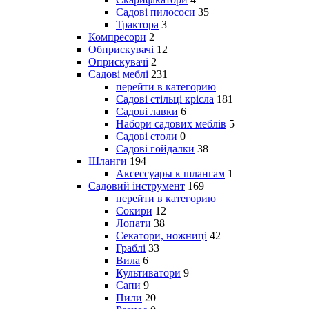
Садові пилососи
35
Трактора
3
Компресори
2
Обприскувачі
12
Оприскувачі
2
Садові меблі
231
перейти в категорию
Садові стільці крісла
181
Садові лавки
6
Набори садових меблів
5
Садові столи
0
Садові гойдалки
38
Шланги
194
Аксессуары к шлангам
1
Садовий інструмент
169
перейти в категорию
Сокири
12
Лопати
38
Секатори, ножниці
42
Граблі
33
Вила
6
Культиватори
9
Сапи
9
Пили
20