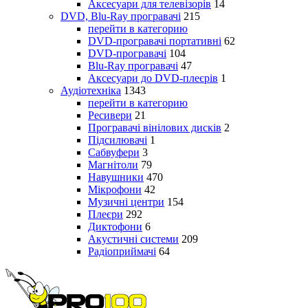
Аксесуари для телевізорів
14
DVD, Blu-Ray програвачі
215
перейти в категорию
DVD-програвачі портативні
62
DVD-програвачі
104
Blu-Ray програвачі
47
Аксесуари до DVD-плеєрів
1
Аудіотехніка
1343
перейти в категорию
Ресивери
21
Програвачі вінілових дисків
2
Підсилювачі
1
Сабвуфери
3
Магнітоли
79
Навушники
470
Мікрофони
42
Музичні центри
154
Плеєри
292
Диктофони
6
Акустичні системи
209
Радіоприймачі
64