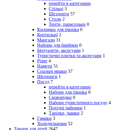
перейти в категорию
Стільці
3
Шезлонги
57
Столи
2
Тенти, парасольки
0
Килимки для пікніка
0
Коптильні
2
Мангали
31
Набори для барбекю
0
Біотуалети, аксесуари
1
Туристичні плитки та аксесуари
1
Різне
4
Намети
51
Спальні мішки
37
Шезлонги
1
Посуд
7
перейти в категорию
Набори для пікніка
0
Сковорідки
0
Набори туристичного посуду
4
Похідні чайники
1
Тарілки, чашки
2
Гамаки
3
Холодильники
52
Товари для дітей
2647