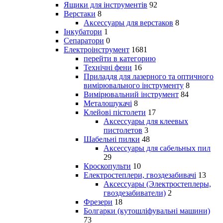
Ящики для інструментів
92
Верстаки
8
Аксессуары для верстаков
8
Інкубатори
1
Сепаратори
0
Електроінструмент
1681
перейти в категорию
Технічні фени
16
Приладдя для лазерного та оптичного
вимірювального інструменту
8
Вимірювальний інструмент
84
Металошукачі
8
Клейові пістолети
17
Аксессуары для клеевых
пистолетов
3
Шабельні пилки
48
Аксессуары для сабельных пил
29
Кроскопульти
10
Електростеплери, гвоздезабивачі
13
Аксессуары (Электростеплеры,
гвоздезабиватели)
2
Фрезери
18
Болгарки (кутошліфувальні машини)
73