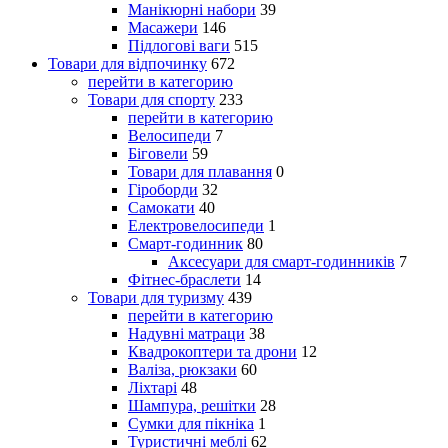
Манікюрні набори
39
Масажери
146
Підлогові ваги
515
Товари для відпочинку
672
перейти в категорию
Товари для спорту
233
перейти в категорию
Велосипеди
7
Біговели
59
Товари для плавання
0
Гіроборди
32
Самокати
40
Електровелосипеди
1
Смарт-годинник
80
Аксесуари для смарт-годинників
7
Фітнес-браслети
14
Товари для туризму
439
перейти в категорию
Надувні матраци
38
Квадрокоптери та дрони
12
Валіза, рюкзаки
60
Ліхтарі
48
Шампура, решітки
28
Сумки для пікніка
1
Туристичні меблі
62