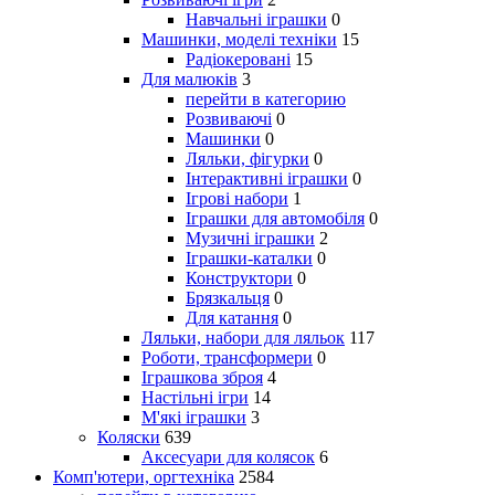
Навчальні іграшки
0
Машинки, моделі техніки
15
Радіокеровані
15
Для малюків
3
перейти в категорию
Розвиваючі
0
Машинки
0
Ляльки, фігурки
0
Інтерактивні іграшки
0
Ігрові набори
1
Іграшки для автомобіля
0
Музичні іграшки
2
Іграшки-каталки
0
Конструктори
0
Брязкальця
0
Для катання
0
Ляльки, набори для ляльок
117
Роботи, трансформери
0
Іграшкова зброя
4
Настільні ігри
14
М'які іграшки
3
Коляски
639
Аксесуари для колясок
6
Комп'ютери, оргтехніка
2584