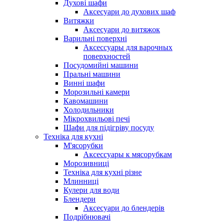
Духові шафи
Аксесуари до духових шаф
Витяжки
Аксесуари до витяжок
Варильні поверхні
Аксессуары для варочных
поверхностей
Посудомийні машини
Пральні машини
Винні шафи
Морозильні камери
Кавомашини
Холодильники
Мікрохвильові печі
Шафи для підігріву посуду
Техніка для кухні
М'ясорубки
Аксессуары к мясорубкам
Морозивниці
Техніка для кухні різне
Млинниці
Кулери для води
Блендери
Аксесуари до блендерів
Подрібнювачі