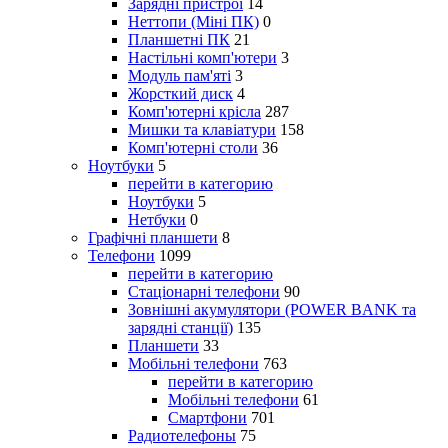
Зарядні пристрої
14
Неттопи (Міні ПК)
0
Планшетні ПК
21
Настільні комп'ютери
3
Модуль пам'яті
3
Жорсткий диск
4
Комп'ютерні крісла
287
Мишки та клавіатури
158
Комп'ютерні столи
36
Ноутбуки
5
перейти в категорию
Ноутбуки
5
Нетбуки
0
Графічні планшети
8
Телефони
1099
перейти в категорию
Стаціонарні телефони
90
Зовнішні акумулятори (POWER BANK та
зарядні станції)
135
Планшети
33
Мобільні телефони
763
перейти в категорию
Мобільні телефони
61
Смартфони
701
Радиотелефоны
75