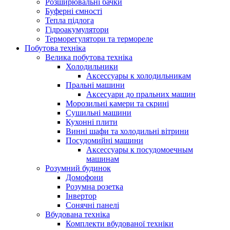
Розширювальні бачки
Буферні ємності
Тепла підлога
Гідроакумулятори
Терморегулятори та термореле
Побутова техніка
Велика побутова техніка
Холодильники
Аксессуары к холодильникам
Пральні машини
Аксесуари до пральних машин
Морозильні камери та скрині
Сушильні машини
Кухонні плити
Винні шафи та холодильні вітрини
Посудомийні машини
Аксессуары к посудомоечным
машинам
Розумний будинок
Домофони
Розумна розетка
Інвертор
Сонячні панелі
Вбудована техніка
Комплекти вбудованої техніки