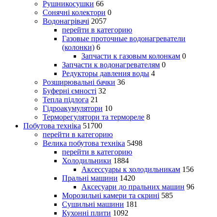
Рушникосушки
66
Сонячні колектори
0
Водонагрівачі
2057
перейти в категорию
Газовые проточные водонагреватели
(колонки)
6
Запчасти к газовым колонкам
0
Запчасти к водонагревателям
0
Редукторы давления воды
4
Розширювальні бачки
36
Буферні ємності
32
Тепла підлога
21
Гідроакумулятори
10
Терморегулятори та термореле
8
Побутова техніка
51700
перейти в категорию
Велика побутова техніка
5498
перейти в категорию
Холодильники
1884
Аксессуары к холодильникам
156
Пральні машини
1420
Аксесуари до пральних машин
96
Морозильні камери та скрині
585
Сушильні машини
181
Кухонні плити
1092