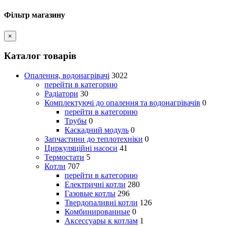
Фільтр магазину
×
Каталог товарів
Опалення, водонагрівачі
3022
перейти в категорию
Радіатори
30
Комплектуючі до опалення та водонагрівачів
0
перейти в категорию
Трубы
0
Каскадний модуль
0
Запчастини до теплотехніки
0
Циркуляційні насоси
41
Термостати
5
Котли
707
перейти в категорию
Електричні котли
280
Газовые котлы
296
Твердопаливні котли
126
Комбинированные
0
Аксессуары к котлам
1