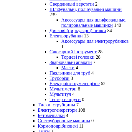
Свердлильні верстати
2
Шліфувальні, полірувальні машини
239
Аксессуары для шлифовальные,
полировальные машинки
140
Дискові (циркулярні) пилки
84
Електрорубанки
13
Аксессуары для электрорубанков
1
Слюсарний інструмент
28
Торцеві головки
28
Зварювальні апарати
7
Маски
4
Паяльники для труб
4
Труборізи
3
Електроінструмент різне
62
Мультиметри
6
Мультитул
4
Тестер напруги
0
Тиски, струбцины
7
Електрогенератори
108
Бетомешалки
4
Снегоуборочные машины
0
Кормоподрібнювачі
11
Тачки
2