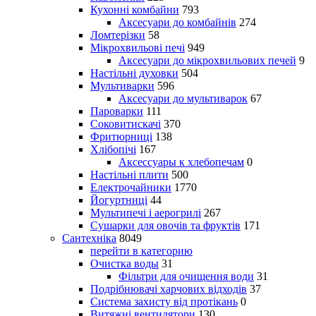
Кухонні комбайни
793
Аксесуари до комбайнів
274
Ломтерізки
58
Мікрохвильові печі
949
Аксесуари до мікрохвильових печей
9
Настільні духовки
504
Мультиварки
596
Аксесуари до мультиварок
67
Пароварки
111
Соковитискачі
370
Фритюрниці
138
Хлібопічі
167
Аксессуары к хлебопечам
0
Настільні плити
500
Електрочайники
1770
Йогуртниці
44
Мультипечі і аерогрилі
267
Сушарки для овочів та фруктів
171
Сантехніка
8049
перейти в категорию
Очистка воды
31
Фільтри для очищення води
31
Подрібнювачі харчових відходів
37
Система захисту від протікань
0
Витяжні вентилятори
130