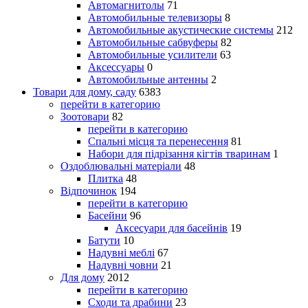
Автомагнитолы
71
Автомобильные телевизоры
8
Автомобильные акустические системы
212
Автомобильные сабвуферы
82
Автомобильные усилители
63
Аксессуары
0
Автомобильные антенны
2
Товари для дому, саду
6383
перейти в категорию
Зоотовари
82
перейти в категорию
Спальні місця та перенесення
81
Набори для підрізання кігтів тваринам
1
Оздоблювальні матеріали
48
Плитка
48
Відпочинок
194
перейти в категорию
Басейни
96
Аксесуари для басейнів
19
Батути
10
Надувні меблі
67
Надувні човни
21
Для дому
2012
перейти в категорию
Сходи та драбини
23