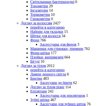
Світильники бактерицидні
0
Тонометри
29
Інгалятори
14
Термометри
10
Глюкометри
0
Догляд за волоссям
2427
перейти в категорию
Набори для укладки
15
Щітки для волосся
34
Фени
766
Аксессуары для фенов
3
Машинки для стрижки, тримери
762
Фени-щітки
177
Плойки, випрямлячі
664
Бігуді
10
Догляд за тілом
2012
перейти в категорию
Лампи денного світла
6
Бритви
483
Аксесуари до бритв
62
Догляд за тілом різне
114
Епілятори
242
Аксессуары для эпиляторов
1
Зубні щітки
467
Аксесуари для зубних щіток
76