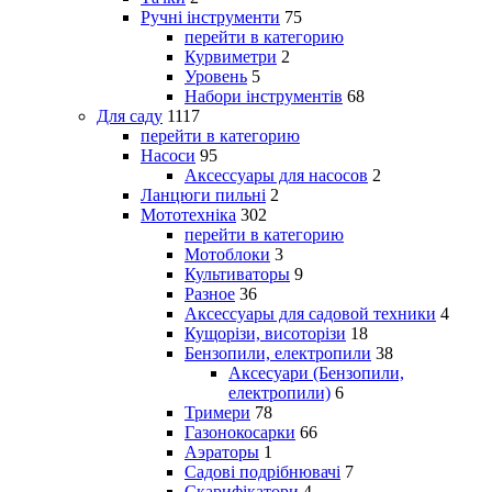
Ручні інструменти
75
перейти в категорию
Курвиметри
2
Уровень
5
Набори інструментів
68
Для саду
1117
перейти в категорию
Насоси
95
Аксессуары для насосов
2
Ланцюги пильні
2
Мототехніка
302
перейти в категорию
Мотоблоки
3
Культиваторы
9
Разное
36
Аксессуары для садовой техники
4
Кущорізи, висоторізи
18
Бензопили, електропили
38
Аксесуари (Бензопили,
електропили)
6
Тримери
78
Газонокосарки
66
Аэраторы
1
Садові подрібнювачі
7
Скарифікатори
4