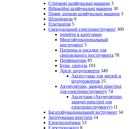
Стрічкові шліфувальні машини
3
Вібраційні шліфувальні машини
30
Прямі, щіткові шліфувальні машини
3
Штроборези
0
Плиткорізи
5
Свердлильний електроінструмент
309
перейти в категорию
Многофункциональный
инструмент
5
Патроны и насадки для
сверлильного инструмента
78
Перфоратори
85
Бури, свердла
193
Дрелі, шуруповерти
349
Аксессуары для дрелей и
шуруповертов
25
Акумулятори, зарядні пристрої
для електроінструменту
74
Аксесуари (Акумулятори,
зарядні пристрої для
електроінструменту)
11
Багатофункціональний інструмент
34
Заточувальні верстати
14
Електролобзики
53
Електроножиці
8