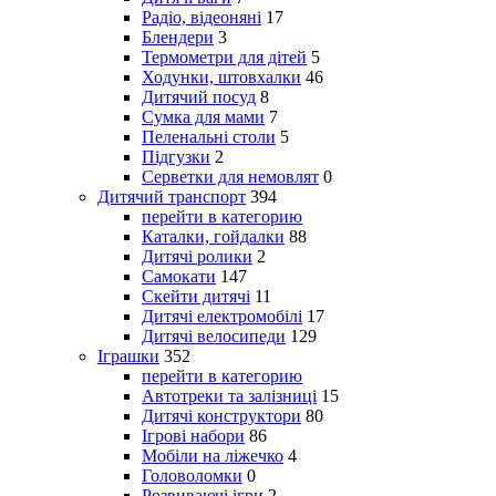
Радіо, відеоняні
17
Блендери
3
Термометри для дітей
5
Ходунки, штовхалки
46
Дитячий посуд
8
Сумка для мами
7
Пеленальні столи
5
Підгузки
2
Серветки для немовлят
0
Дитячий транспорт
394
перейти в категорию
Каталки, гойдалки
88
Дитячі ролики
2
Самокати
147
Скейти дитячі
11
Дитячі електромобілі
17
Дитячі велосипеди
129
Іграшки
352
перейти в категорию
Автотреки та залізниці
15
Дитячі конструктори
80
Ігрові набори
86
Мобіли на ліжечко
4
Головоломки
0
Розвиваючі ігри
2