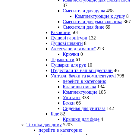
37
Смесители для душа
498
Комплектующие к душу
8
Смесители для умывальника
367
Смесители для биде
69
Раковини
501
Душові гарнітури
132
Душові шланги
8
Аксесуари для ванної
223
Крючки
0
Термостати
61
Сушарки для рук
10
П'єдестали та напівп'єдестали
46
Унітази, бачки та комплектуючі
798
перейти в категорию
Клавиши смыва
134
Комплектующие
105
Унитазы
338
Бачки
66
Сиденья для унитаза
142
Біде
82
Крышки для биде
4
Техніка для дому
5203
перейти в категорию