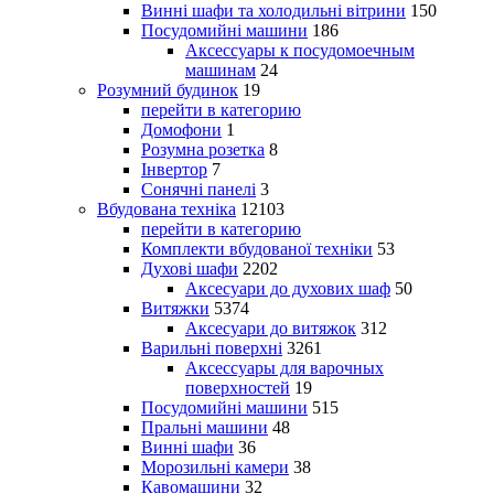
Винні шафи та холодильні вітрини
150
Посудомийні машини
186
Аксессуары к посудомоечным
машинам
24
Розумний будинок
19
перейти в категорию
Домофони
1
Розумна розетка
8
Інвертор
7
Сонячні панелі
3
Вбудована техніка
12103
перейти в категорию
Комплекти вбудованої техніки
53
Духові шафи
2202
Аксесуари до духових шаф
50
Витяжки
5374
Аксесуари до витяжок
312
Варильні поверхні
3261
Аксессуары для варочных
поверхностей
19
Посудомийні машини
515
Пральні машини
48
Винні шафи
36
Морозильні камери
38
Кавомашини
32