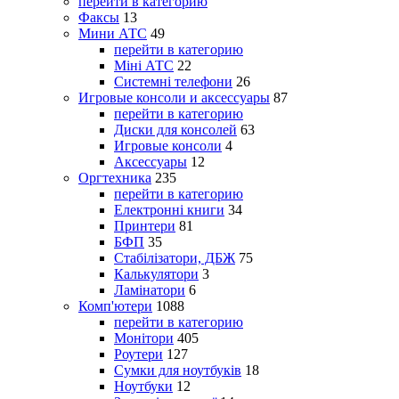
перейти в категорию
Факсы
13
Мини АТС
49
перейти в категорию
Міні АТС
22
Системні телефони
26
Игровые консоли и аксессуары
87
перейти в категорию
Диски для консолей
63
Игровые консоли
4
Аксессуары
12
Оргтехника
235
перейти в категорию
Електронні книги
34
Принтери
81
БФП
35
Стабілізатори, ДБЖ
75
Калькулятори
3
Ламінатори
6
Комп'ютери
1088
перейти в категорию
Монітори
405
Роутери
127
Сумки для ноутбуків
18
Ноутбуки
12