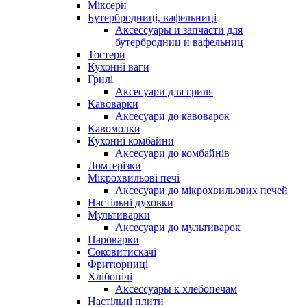
Міксери
Бутербродниці, вафельниці
Аксессуары и запчасти для
бутербродниц и вафельниц
Тостери
Кухонні ваги
Грилі
Аксесуари для гриля
Кавоварки
Аксесуари до кавоварок
Кавомолки
Кухонні комбайни
Аксесуари до комбайнів
Ломтерізки
Мікрохвильові печі
Аксесуари до мікрохвильових печей
Настільні духовки
Мультиварки
Аксесуари до мультиварок
Пароварки
Соковитискачі
Фритюрниці
Хлібопічі
Аксессуары к хлебопечам
Настільні плити