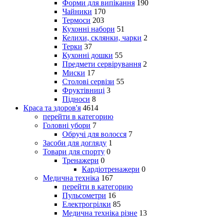
Форми для випікання
190
Чайники
170
Термоси
203
Кухонні набори
51
Келихи, склянки, чарки
2
Терки
37
Кухонні дошки
55
Предмети сервірування
2
Миски
17
Столові сервізи
55
Фруктівниці
3
Підноси
8
Краса та здоров'я
4614
перейти в категорию
Головні убори
7
Обручі для волосся
7
Засоби для догляду
1
Товари для спорту
0
Тренажери
0
Кардіотренажери
0
Медична техніка
167
перейти в категорию
Пульсометри
16
Електрогрілки
85
Медична техніка різне
13