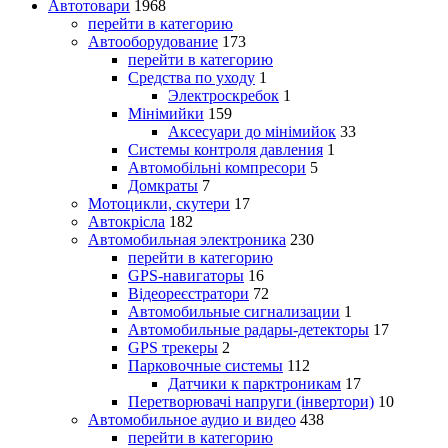
Автотовари
1968
перейти в категорию
Автооборудование
173
перейти в категорию
Средства по уходу
1
Электроскребок
1
Мінімийки
159
Аксесуари до мінімийок
33
Системы контроля давления
1
Автомобільні компресори
5
Домкраты
7
Мотоцикли, скутери
17
Автокрісла
182
Автомобильная электроника
230
перейти в категорию
GPS-навигаторы
16
Відеореєстратори
72
Автомобильные сигнализации
1
Автомобильные радары-детекторы
17
GPS трекеры
2
Парковочные системы
112
Датчики к парктроникам
17
Перетворювачі напруги (інвертори)
10
Автомобильное аудио и видео
438
перейти в категорию