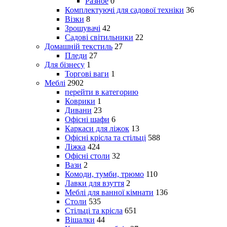
Разное
0
Комплектуючі для садової техніки
36
Візки
8
Зрошувачі
42
Садові світильники
22
Домашній текстиль
27
Пледи
27
Для бізнесу
1
Торгові ваги
1
Меблі
2902
перейти в категорию
Коврики
1
Дивани
23
Офісні шафи
6
Каркаси для ліжок
13
Офісні крісла та стільці
588
Ліжка
424
Офісні столи
32
Вази
2
Комоди, тумби, трюмо
110
Лавки для взуття
2
Меблі для ванної кімнати
136
Столи
535
Стільці та крісла
651
Вішалки
44