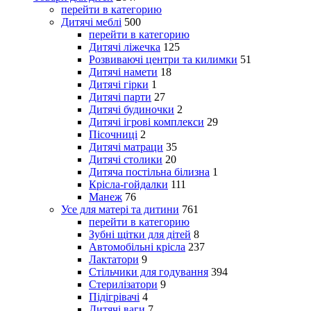
перейти в категорию
Дитячі меблі
500
перейти в категорию
Дитячі ліжечка
125
Розвиваючі центри та килимки
51
Дитячі намети
18
Дитячі гірки
1
Дитячі парти
27
Дитячі будиночки
2
Дитячі ігрові комплекси
29
Пісочниці
2
Дитячі матраци
35
Дитячі столики
20
Дитяча постільна білизна
1
Крісла-гойдалки
111
Манеж
76
Усе для матері та дитини
761
перейти в категорию
Зубні щітки для дітей
8
Автомобільні крісла
237
Лактатори
9
Стільчики для годування
394
Стерилізатори
9
Підігрівачі
4
Дитячі ваги
7